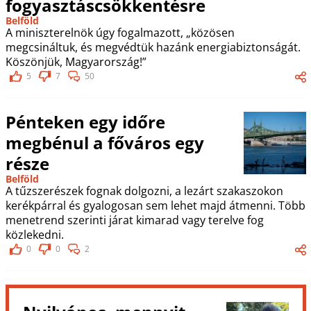
fogyasztáscsökkentésre
Belföld
A miniszterelnök úgy fogalmazott, „közösen
megcsináltuk, és megvédtük hazánk energiabiztonságát.
Köszönjük, Magyarország!”
5
7
50
Pénteken egy időre
megbénul a főváros egy
része
Belföld
A tűzszerészek fognak dolgozni, a lezárt szakaszokon
kerékpárral és gyalogosan sem lehet majd átmenni. Több
menetrend szerinti járat kimarad vagy terelve fog
közlekedni.
0
0
2