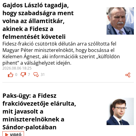
Gajdos László tagadja,
hogy szabadságra ment
volna az államtitkár,
akinek a Fidesz a
felmentését követeli
Fidesz-frakció csütörtök délután arra szólította fel
Magyar Péter miniszterelnököt, hogy bocsássa el
Kelemen Ágnest, aki információik szerint „külföldön
pihent” a válsághelyzet idején.
2026.08.06 18:25
0
7
31
Paks-ügy: a Fidesz
frakcióvezetője elárulta,
mit javasolt a
miniszterelnöknek a
Sándor-palotában
VIDEÓ