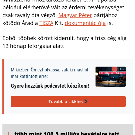
például elérhetővé vált az érdemi tevékenységet
csak tavaly óta végző,
Magyar Péter
pártjához
kötődő Árad a
TISZA
Kft.
dokumentációja
is.
Ebből többek között kiderült, hogy a friss cég alig
12 hónap leforgása alatt
Miközben Ön ezt olvassa, valaki máshol
már kattintott erre:
Gyere hozzánk podcastet készíteni!
Tovább a cikkhez
több mint 106,5 milliós bevételre tett