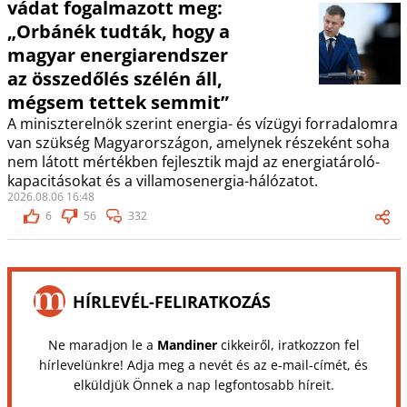
vádat fogalmazott meg:
„Orbánék tudták, hogy a
magyar energiarendszer
az összedőlés szélén áll,
mégsem tettek semmit”
A miniszterelnök szerint energia- és vízügyi forradalomra
van szükség Magyarországon, amelynek részeként soha
nem látott mértékben fejlesztik majd az energiatároló-
kapacitásokat és a villamosenergia-hálózatot.
2026.08.06 16:48
6
56
332
HÍRLEVÉL-FELIRATKOZÁS
Ne maradjon le a
Mandiner
cikkeiről, iratkozzon fel
hírlevelünkre! Adja meg a nevét és az e-mail-címét, és
elküldjük Önnek a nap legfontosabb híreit.