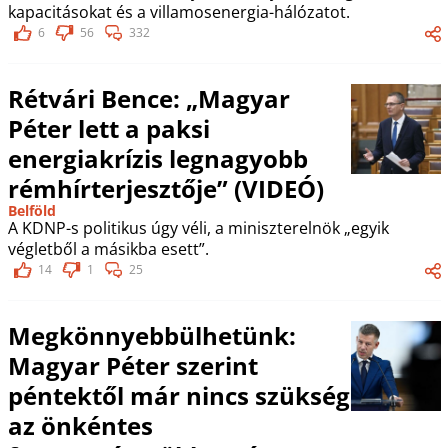
kapacitásokat és a villamosenergia-hálózatot.
6
56
332
Rétvári Bence: „Magyar
Péter lett a paksi
energiakrízis legnagyobb
rémhírterjesztője” (VIDEÓ)
Belföld
A KDNP-s politikus úgy véli, a miniszterelnök „egyik
végletből a másikba esett”.
14
1
25
Megkönnyebbülhetünk:
Magyar Péter szerint
péntektől már nincs szükség
az önkéntes