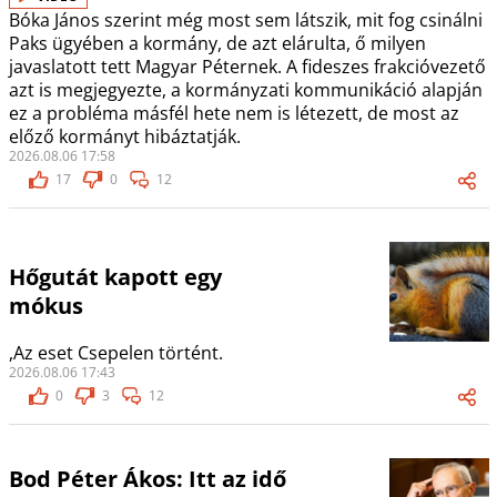
Bóka János szerint még most sem látszik, mit fog csinálni
Paks ügyében a kormány, de azt elárulta, ő milyen
javaslatott tett Magyar Péternek. A fideszes frakcióvezető
azt is megjegyezte, a kormányzati kommunikáció alapján
ez a probléma másfél hete nem is létezett, de most az
előző kormányt hibáztatják.
2026.08.06 17:58
17
0
12
Hőgutát kapott egy
mókus
,Az eset Csepelen történt.
2026.08.06 17:43
0
3
12
Bod Péter Ákos: Itt az idő