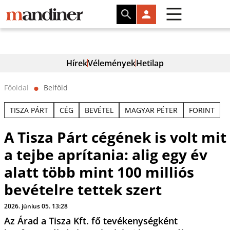
Hírek
Vélemények
Hetilap
Főoldal
Belföld
⬤
TISZA PÁRT
CÉG
BEVÉTEL
MAGYAR PÉTER
FORINT
A Tisza Párt cégének is volt mit
a tejbe aprítania: alig egy év
alatt több mint 100 milliós
bevételre tettek szert
2026. június 05. 13:28
Az Árad a Tisza Kft. fő tevékenységként