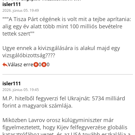
isler111
2026. június 05. 19:49
"""A Tisza Párt cégének is volt mit a tejbe aprítania: 
alig egy év alatt több mint 100 milliós bevételre 
tettek szert""

Ugye ennek a kivizsgálására is alakul majd egy 
vizsgálóbizottság???? 
Válasz erre
0
0
isler111
2026. június 05. 19:45
M.P. hitelből fegyverzi fel Ukrajnát: 5734 milliárd 
forint a magyarok számlája.

Miközben Lavrov orosz külügyminiszter már 
figyelmeztetett, hogy Kijev felfegyverzése globális 
katasztrófához vezet, és az USA tovább eszkalálja a 