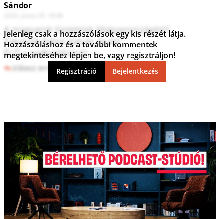
Sándor
2026. június 05. 18:48
A magyarok tüntetnek Magyarországért!!

Jelenleg csak a hozzászólások egy kis részét látja.
Takarodj foltos gatyás áruló!

Hozzászóláshoz és a további kommentek
ÉLŐ a vadhajtáson!!!
megtekintéséhez lépjen be, vagy regisztráljon!
Válasz erre
2
0
Regisztráció
Bejelentkezés