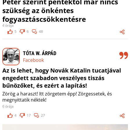
Péter szerint péntektől már nincs
szükség az önkéntes
fogyasztáscsökkentésre
4 órája
5
6
48
TÓTA W. ÁRPÁD
Facebook
Az is lehet, hogy Novák Katalin tucatjával
engedett szabadon veszélyes tiszás
bűnözőket, és ezért a lapítás!
Zörög a haraszt! Itt zörgetem épp! Zörgessetek, és
megnyittatik néktek!
6 órája
4
17
27