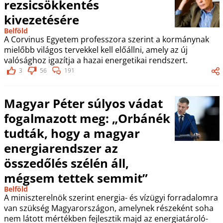
rezsicsökkentés
kivezetésére
Belföld
A Corvinus Egyetem professzora szerint a kormánynak
mielőbb világos tervekkel kell előállni, amely az új
valósághoz igazítja a hazai energetikai rendszert.
3
56
191
Magyar Péter súlyos vádat
fogalmazott meg: „Orbánék
tudták, hogy a magyar
energiarendszer az
összedőlés szélén áll,
mégsem tettek semmit”
Belföld
A miniszterelnök szerint energia- és vízügyi forradalomra
van szükség Magyarországon, amelynek részeként soha
nem látott mértékben fejlesztik majd az energiatároló-