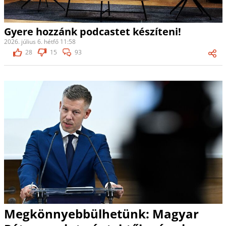
Gyere hozzánk podcastet készíteni!
2026. július 6. hétfő 11:58
28
15
93
Megkönnyebbülhetünk: Magyar