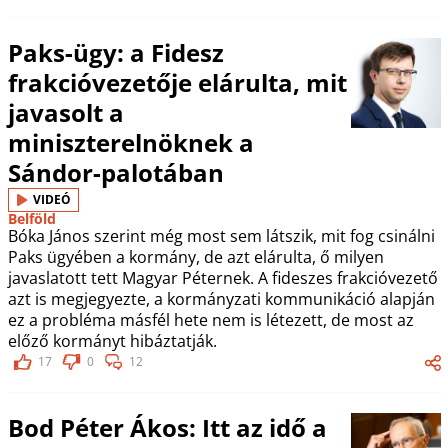
Paks-ügy: a Fidesz
frakcióvezetője elárulta, mit
javasolt a
miniszterelnöknek a
Sándor-palotában
VIDEÓ
Belföld
Bóka János szerint még most sem látszik, mit fog csinálni
Paks ügyében a kormány, de azt elárulta, ő milyen
javaslatott tett Magyar Péternek. A fideszes frakcióvezető
azt is megjegyezte, a kormányzati kommunikáció alapján
ez a probléma másfél hete nem is létezett, de most az
előző kormányt hibáztatják.
17
0
12
Bod Péter Ákos: Itt az idő a