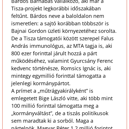
Bárdos Barnabás vállalkozó, aki már a
Tisza-projekt legkorábbi időszakában
feltűnt. Bárdos neve a baloldalon nem
ismeretlen: a sajtó korábban többször is
Bajnai Gordon üzleti környezetéhez sorolta.
De a Tisza támogatói között szerepel Falus
András immunológus, az MTA tagja is, aki
800 ezer forinttal járult hozzá a párt
működéséhez, valamint Gyurcsány Ferenc
kedvenc történésze, Romsics Ignác is, aki
mintegy egymillió forinttal támogatta a
jelenlegi kormánypártot.
A prímet a „műtrágyakirályként” is
emlegetett Bige László vitte, aki több mint
100 millió forinttal támogatta meg a
„kormányváltást”, de a tiszás politikusok
sem maradtak ki a sorból. Maga a
pártelnök, Magyar Péter 1,2 millió forintot