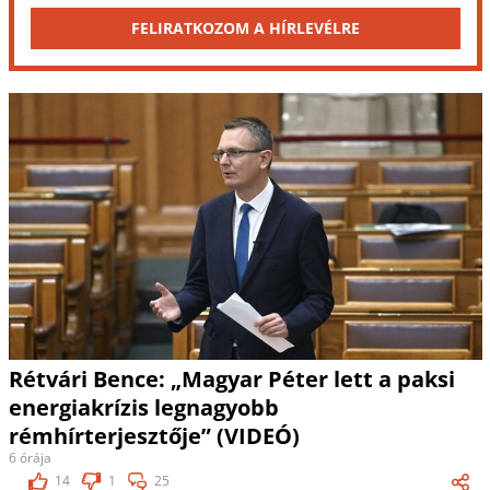
FELIRATKOZOM A HÍRLEVÉLRE
Rétvári Bence: „Magyar Péter lett a paksi
energiakrízis legnagyobb
rémhírterjesztője” (VIDEÓ)
6 órája
14
1
25