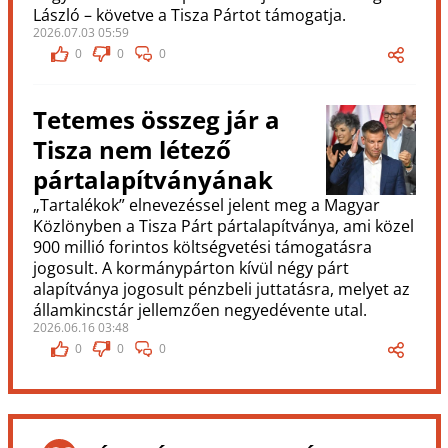
László – követve a Tisza Pártot támogatja.
2026.07.03 05:59
0
0
0
Tetemes összeg jár a
Tisza nem létező
pártalapítványának
„Tartalékok” elnevezéssel jelent meg a Magyar
Közlönyben a Tisza Párt pártalapítványa, ami közel
900 millió forintos költségvetési támogatásra
jogosult. A kormánypárton kívül négy párt
alapítványa jogosult pénzbeli juttatásra, melyet az
államkincstár jellemzően negyedévente utal.
2026.06.16 03:48
0
0
0