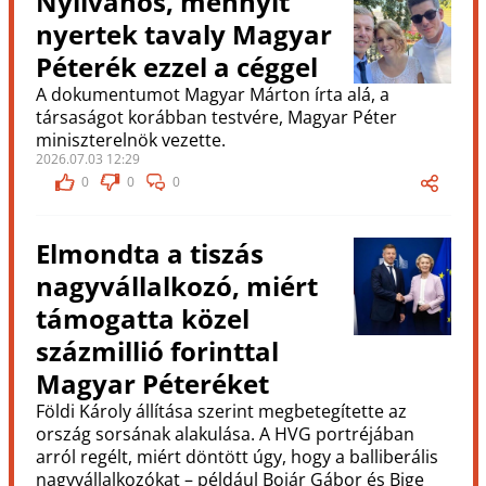
Nyilvános, mennyit
nyertek tavaly Magyar
Péterék ezzel a céggel
A dokumentumot Magyar Márton írta alá, a
társaságot korábban testvére, Magyar Péter
miniszterelnök vezette.
2026.07.03 12:29
0
0
0
Elmondta a tiszás
nagyvállalkozó, miért
támogatta közel
százmillió forinttal
Magyar Péteréket
Földi Károly állítása szerint megbetegítette az
ország sorsának alakulása. A HVG portréjában
arról regélt, miért döntött úgy, hogy a balliberális
nagyvállalkozókat – például Bojár Gábor és Bige