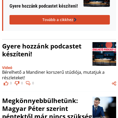
Gyere hozzánk podcastet készíteni!
Tovább a cikkhez
Gyere hozzánk podcastet
készíteni!
Videó
Bérelhető a Mandiner korszerű stúdiója, mutatjuk a
részleteket!
0
0
0
Megkönnyebbülhetünk:
Magyar Péter szerint
péntektől már nincs szükség