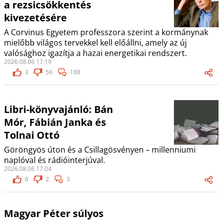
a rezsicsökkentés
kivezetésére
A Corvinus Egyetem professzora szerint a kormánynak
mielőbb világos tervekkel kell előállni, amely az új
valósághoz igazítja a hazai energetikai rendszert.
2026.08.06 17:19
3
56
188
Libri-könyvajánló: Bán
Mór, Fábián Janka és
Tolnai Ottó
Göröngyös úton és a Csillagösvényen – millenniumi
naplóval és rádióinterjúval.
2026.08.06 17:04
0
2
3
Magyar Péter súlyos