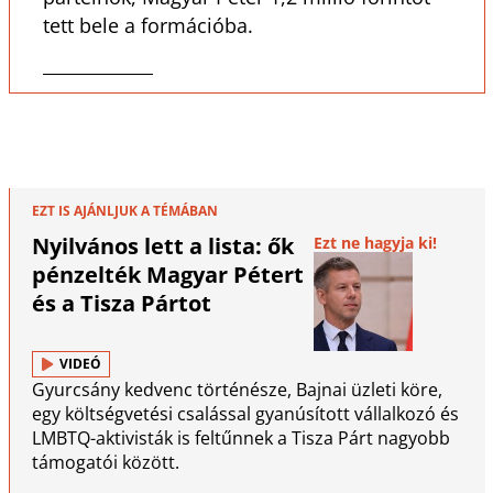
tett bele a formációba.
EZT IS AJÁNLJUK A TÉMÁBAN
Nyilvános lett a lista: ők
Ezt ne hagyja ki!
pénzelték Magyar Pétert
és a Tisza Pártot
VIDEÓ
Gyurcsány kedvenc történésze, Bajnai üzleti köre,
egy költségvetési csalással gyanúsított vállalkozó és
LMBTQ-aktivisták is feltűnnek a Tisza Párt nagyobb
támogatói között.