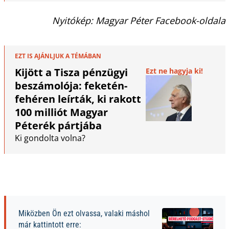
Nyitókép: Magyar Péter Facebook-oldala
EZT IS AJÁNLJUK A TÉMÁBAN
Kijött a Tisza pénzügyi
Ezt ne hagyja ki!
beszámolója: feketén-
fehéren leírták, ki rakott
100 milliót Magyar
Péterék pártjába
Ki gondolta volna?
Miközben Ön ezt olvassa, valaki máshol
már kattintott erre: