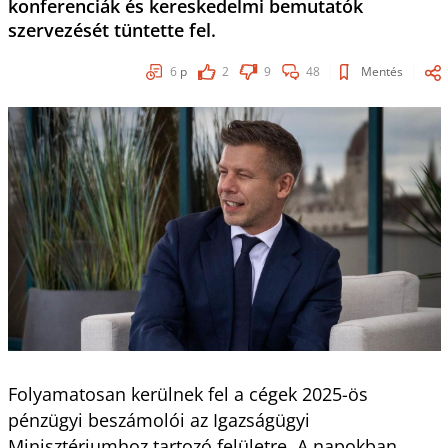
konferenciák és kereskedelmi bemutatók
szervezését tüntette fel.
6
p
2
9
48
Mentés
Folyamatosan kerülnek fel a cégek 2025-ös
pénzügyi beszámolói az Igazságügyi
Minisztériumhoz tartozó felületre. A napokban