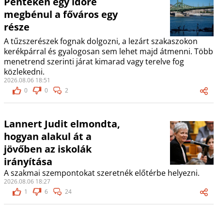
Pénteken egy időre
megbénul a főváros egy
része
A tűzszerészek fognak dolgozni, a lezárt szakaszokon
kerékpárral és gyalogosan sem lehet majd átmenni. Több
menetrend szerinti járat kimarad vagy terelve fog
közlekedni.
2026.08.06 18:51
0
0
2
Lannert Judit elmondta,
hogyan alakul át a
jövőben az iskolák
irányítása
A szakmai szempontokat szeretnék előtérbe helyezni.
2026.08.06 18:27
1
6
24