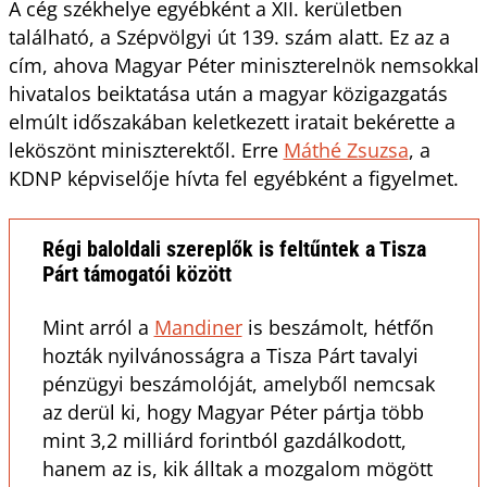
A cég székhelye egyébként a XII. kerületben
található, a Szépvölgyi út 139. szám alatt. Ez az a
cím, ahova Magyar Péter miniszterelnök nemsokkal
hivatalos beiktatása után a magyar közigazgatás
elmúlt időszakában keletkezett iratait bekérette a
leköszönt miniszterektől. Erre
Máthé Zsuzsa
, a
KDNP képviselője hívta fel egyébként a figyelmet.
Régi baloldali szereplők is feltűntek a Tisza
Párt támogatói között
Mint arról a
Mandiner
is beszámolt, hétfőn
hozták nyilvánosságra a Tisza Párt tavalyi
pénzügyi beszámolóját, amelyből nemcsak
az derül ki, hogy Magyar Péter pártja több
mint 3,2 milliárd forintból gazdálkodott,
hanem az is, kik álltak a mozgalom mögött