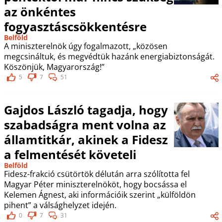
az önkéntes
fogyasztáscsökkentésre
Belföld
A miniszterelnök úgy fogalmazott, „közösen
megcsináltuk, és megvédtük hazánk energiabiztonságát.
Köszönjük, Magyarország!”
5
7
51
Gajdos László tagadja, hogy
szabadságra ment volna az
államtitkár, akinek a Fidesz
a felmentését követeli
Belföld
Fidesz-frakció csütörtök délután arra szólította fel
Magyar Péter miniszterelnököt, hogy bocsássa el
Kelemen Ágnest, aki információik szerint „külföldön
pihent” a válsághelyzet idején.
0
7
31