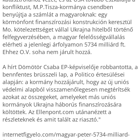
konfliktust, M.P.Tisza-kormánya csendben 
benyújtja a számlát a magyaroknak: egy 
körmönfont finanszírozási konstrukción keresztül 
Mo. kötelezettséget vállal Ukrajna hitelből történő 
felfegyverzésében, a magyar felelősségvállalás 
elérheti a jelenlegi árfolyamon 5734 milliárd ft. 
Ehhez O.V. soha nem járult hozzá.

A hírt Dömötör Csaba EP-képviselője robbantotta, a 
bennfentes brüsszeli lap, a Politico értesülései 
alapján: a kormány hozzájárult, hogy az új uniós 
védelmi alapból visszamenőlegesen megtérítsék 
azokat az összegeket, amelyeket más uniós 
kormányok Ukrajna háborús finanszírozására 
költöttek. Az Ellenpont.com utánanézett a 
részleteknek és amit talált az riasztó."

internetfigyelo.com/magyar-peter-5734-milliard-