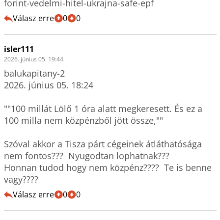
forint-vedelmi-hitel-ukrajna-safe-epf
Válasz erre
0
0
isler111
2026. június 05. 19:44
balukapitany-2

2026. június 05. 18:24

""100 millát Lölő 1 óra alatt megkeresett. És ez a 
100 milla nem közpénzből jött össze,""

Szóval akkor a Tisza párt cégeinek átláthatósága 
nem fontos???  Nyugodtan lophatnak???

Honnan tudod hogy nem közpénz????  Te is benne 
vagy????
Válasz erre
0
0