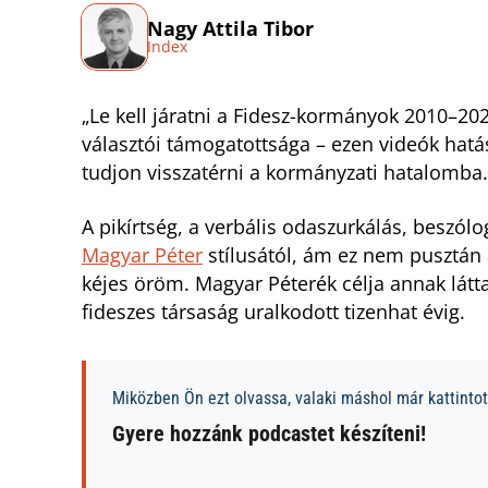
Nagy Attila Tibor
Index
„Le kell járatni a Fidesz-kormányok 2010–202
választói támogatottsága – ezen videók hat
tudjon visszatérni a kormányzati hatalomba.
A pikírtség, a verbális odaszurkálás, beszó
Magyar Péter
stílusától, ám ez nem pusztán a
kéjes öröm. Magyar Péterék célja annak látt
fideszes társaság uralkodott tizenhat évig.
Miközben Ön ezt olvassa, valaki máshol már kattintott
Gyere hozzánk podcastet készíteni!