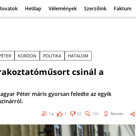
Rovatok
Hetilap
Vélemények
Szerzőink
Faktum
PÉTER
KORDON
POLITIKA
HATALOM
rakoztatóműsort csinál a
agyar Péter máris gyorsan feledte az egyik
nzinárról.
3
p
3
42
130
Mentés