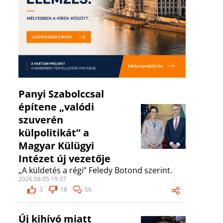
Panyi Szabolccsal
építene „valódi
szuverén
külpolitikát” a
Magyar Külügyi
Intézet új vezetője
„A küldetés a régi” Feledy Botond szerint.
2026.08.05 19:37
3
18
56
Új kihívó miatt