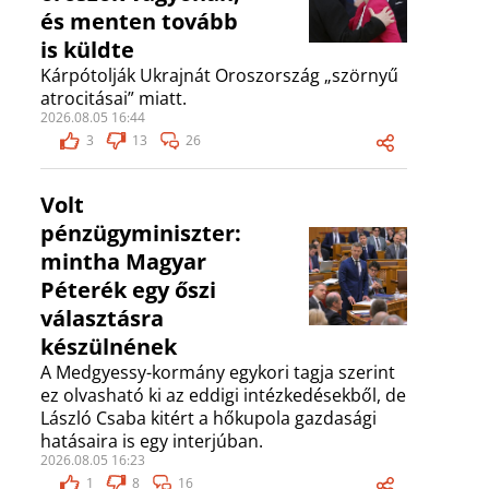
és menten tovább
is küldte
Kárpótolják Ukrajnát Oroszország „szörnyű
atrocitásai” miatt.
2026.08.05 16:44
3
13
26
Volt
pénzügyminiszter:
mintha Magyar
Péterék egy őszi
választásra
készülnének
A Medgyessy-kormány egykori tagja szerint
ez olvasható ki az eddigi intézkedésekből, de
László Csaba kitért a hőkupola gazdasági
hatásaira is egy interjúban.
2026.08.05 16:23
1
8
16