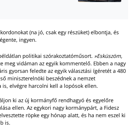
rdonokat (na jó, csak egy részüket) elbontja, és
égente, ingyen.
példátlan politikai szórakoztatóműsort.
»Esküszöm,
te meg vidáman az egyik kommentelő. Ebben a nagy
s gyorsan feledte az egyik választási ígéretét a 480
 első miniszterelnöki beszédnek a nemzet
s, elvégre harcolni kell a lopósok ellen.
aláljon ki az új kormányfő rendhagyó és egyelőre
sa ellen. Az egykori nagy kormánypárt, a Fidesz
 elvesztette röpke egy hónap alatt, és ha nem eszel ki
b is.