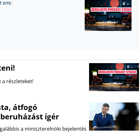
 erre:
eni!
 a részleteket!
ta, átfogó
k beruházást ígér
egalábbis a miniszterelnöki bejelentés