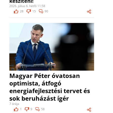
készíteni!
2026. július 6. hétfő 11:58
28
15
90
Magyar Péter óvatosan
optimista, átfogó
energiafejlesztési tervet és
sok beruházást ígér
7 órája
1
9
58