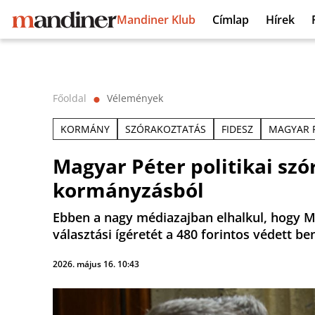
Mandiner Klub
Címlap
Hírek
Főoldal
Vélemények
⬤
KORMÁNY
SZÓRAKOZTATÁS
FIDESZ
MAGYAR 
Magyar Péter politikai szó
kormányzásból
Ebben a nagy médiazajban elhalkul, hogy M
választási ígéretét a 480 forintos védett be
2026. május 16. 10:43