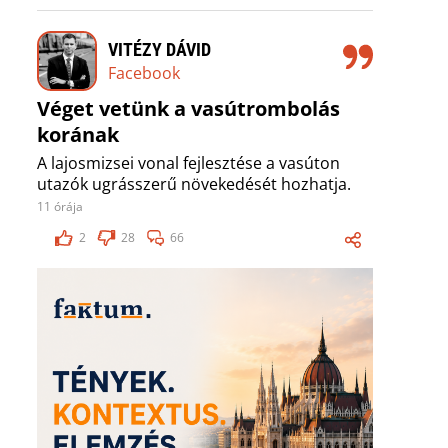
VITÉZY DÁVID
Facebook
Véget vetünk a vasútrombolás
korának
A lajosmizsei vonal fejlesztése a vasúton
utazók ugrásszerű növekedését hozhatja.
11 órája
2
28
66