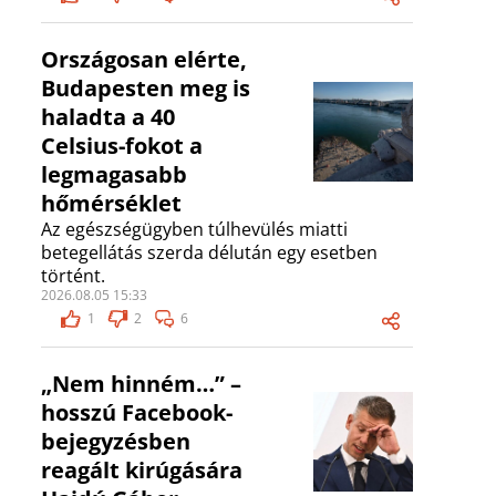
Országosan elérte,
Budapesten meg is
haladta a 40
Celsius-fokot a
legmagasabb
hőmérséklet
Az egészségügyben túlhevülés miatti
betegellátás szerda délután egy esetben
történt.
2026.08.05 15:33
1
2
6
„Nem hinném…” –
hosszú Facebook-
bejegyzésben
reagált kirúgására