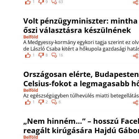
1
9
63
Volt pénzügyminiszter: mintha
őszi választásra készülnének
Belföld
A Medgyessy-kormány egykori tagja szerint ez olv
de László Csaba kitért a hőkupola gazdasági hatás
1
8
16
Országosan elérte, Budapesten
Celsius-fokot a legmagasabb h
Belföld
Az egészségügyben túlhevülés miatti betegellátás
1
2
6
„Nem hinném…” – hosszú Face
reagált kirúgására Hajdú Gábo
Belföld