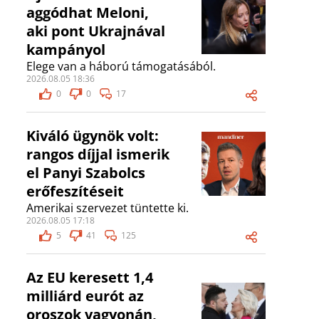
aggódhat Meloni,
aki pont Ukrajnával
kampányol
Elege van a háború támogatásából.
2026.08.05 18:36
0
0
17
Kiváló ügynök volt:
rangos díjjal ismerik
el Panyi Szabolcs
erőfeszítéseit
Amerikai szervezet tüntette ki.
2026.08.05 17:18
5
41
125
Az EU keresett 1,4
milliárd eurót az
oroszok vagyonán,