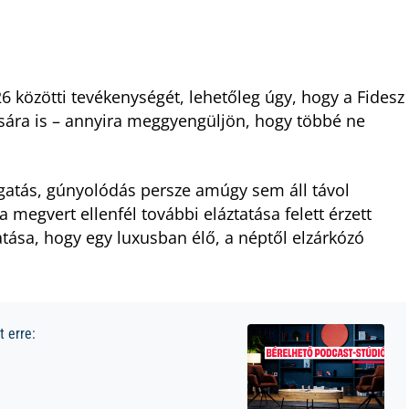
6 közötti tevékenységét, lehetőleg úgy, hogy a Fidesz
ására is – annyira meggyengüljön, hogy többé ne
logatás, gúnyolódás persze amúgy sem áll távol
 megvert ellenfél további eláztatása felett érzett
atása, hogy egy luxusban élő, a néptől elzárkózó
 erre: