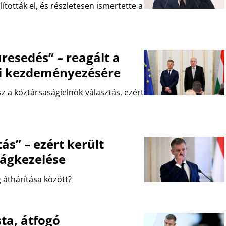
ították el, és részletesen ismertette a
üresedés” – reagált a
ási kezdeményezésére
sz a köztársaságielnök-választás, ezért
ás” – ezért került
ságkezelése
g áthárítása között?
ta, átfogó