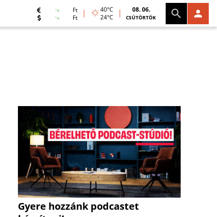
40°C
08. 06.
Ft
24°C
Ft
CSÜTÖRTÖK
Gyere hozzánk podcastet