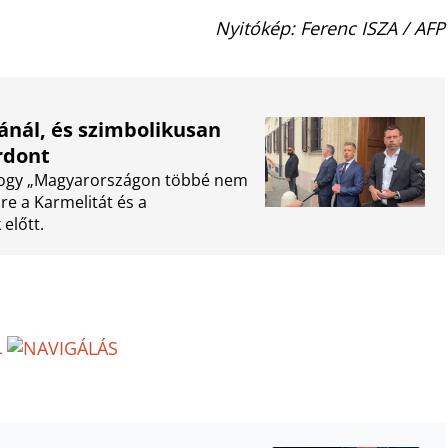
Nyitókép: Ferenc ISZA / AFP
ánál, és szimbolikusan
rdont
 hogy „Magyarországon többé nem
re a Karmelitát és a
előtt.
L