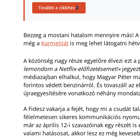
Tovább a cikkhez
Bezzeg a mostani hatalom mennyire más! A ko
még a
Karmelitát
is meg lehet látogatni hétv
A közönség nagy része egyelőre élvezi ezt a 
lemondom a Netflix-előfizetésemet!«
jegyez
médiazajban elhalkul, hogy Magyar Péter mári
forintos védett benzinárról. És tovaszáll az
újraegyesítésére vonatkozó néhány mondata i
A Fidesz vakarja a fejét, hogy mi a csudát t
félelmetesen sikeres kommunikációs nyomulá
már az április 12-i szavazóinak egy részét is
valami hatásosat, akkor lesz ez még keveseb