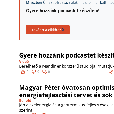
Miközben Ön ezt olvassa, valaki máshol már kattintott
Gyere hozzánk podcastet készíteni!
Tovább a cikkhez
Gyere hozzánk podcastet készít
Videó
Bérelhető a Mandiner korszerű stúdiója, mutatjuk
0
0
0
Magyar Péter óvatosan optimis
energiafejlesztési tervet és so
Belföld
Jön a szélenergia és a geotermikus fejlesztések, l
szerint.