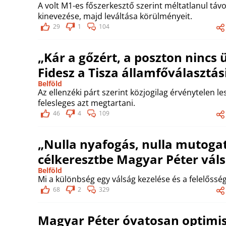
A volt M1-es főszerkesztő szerint méltatlanul távol
kinevezése, majd leváltása körülményeit.
29
1
104
„Kár a gőzért, a poszton nincs 
Fidesz a Tisza államfőválaszt
Belföld
Az ellenzéki párt szerint közjogilag érvénytelen le
felesleges azt megtartani.
46
4
109
„Nulla nyafogás, nulla mutogat
célkeresztbe Magyar Péter vál
Belföld
Mi a különbség egy válság kezelése és a felelőssé
68
2
329
Magyar Péter óvatosan optimis