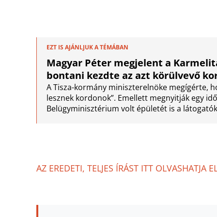
EZT IS AJÁNLJUK A TÉMÁBAN
Magyar Péter megjelent a Karmelit
bontani kezdte az azt körülvevő ko
A Tisza-kormány miniszterelnöke megígérte,
lesznek kordonok”. Emellett megnyitják egy idő
Belügyminisztérium volt épületét is a látogatók 
AZ EREDETI, TELJES ÍRÁST ITT OLVASHATJA E