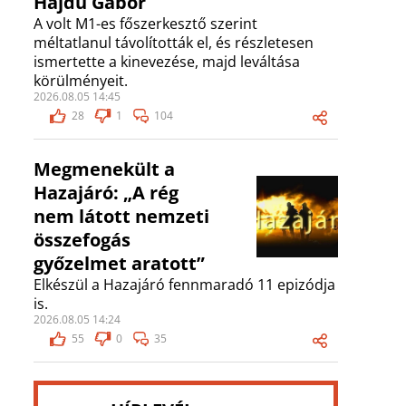
Hajdú Gábor
A volt M1-es főszerkesztő szerint
méltatlanul távolították el, és részletesen
ismertette a kinevezése, majd leváltása
körülményeit.
2026.08.05 14:45
28
1
104
Megmenekült a
Hazajáró: „A rég
nem látott nemzeti
összefogás
győzelmet aratott”
Elkészül a Hazajáró fennmaradó 11 epizódja
is.
2026.08.05 14:24
55
0
35