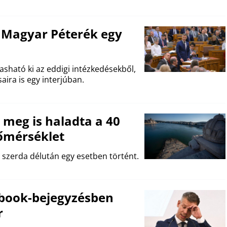
 Magyar Péterék egy
asható ki az eddigi intézkedésekből,
aira is egy interjúban.
 meg is haladta a 40
őmérséklet
 szerda délután egy esetben történt.
book-bejegyzésben
r