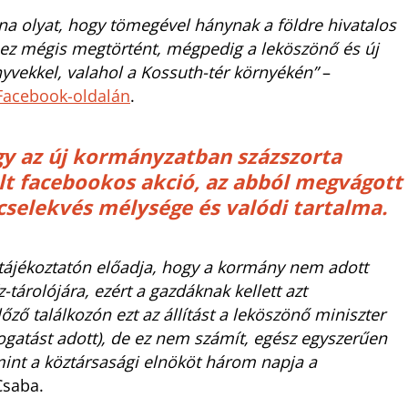
 olyat, hogy tömegével hánynak a földre hivatalos
ez mégis megtörtént, mégpedig a leköszönő és új
nyvekkel, valahol a Kossuth-tér környékén”
–
Facebook-oldalán
.
ogy az új kormányzatban százszorta
lt facebookos akció, az abból megvágott
cselekvés mélysége és valódi tartalma.
tótájékoztatón előadja, hogy a kormány nem adott
tárolójára, ezért a gazdáknak kellett azt
ző találkozón ezt az állítást a leköszönő miniszter
ogatást adott), de ez nem számít, egész egyszerűen
 mint a köztársasági elnököt három napja a
Csaba.