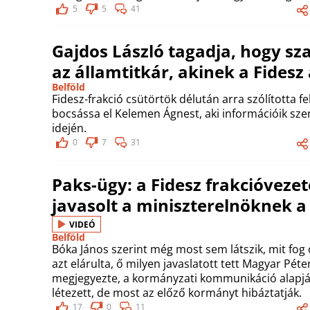
5
5
41
Gajdos László tagadja, hogy s
az államtitkár, akinek a Fidesz
Belföld
Fidesz-frakció csütörtök délután arra szólította 
bocsássa el Kelemen Ágnest, aki információik szer
idején.
0
7
31
Paks-ügy: a Fidesz frakcióvezet
javasolt a miniszterelnöknek 
VIDEÓ
Belföld
Bóka János szerint még most sem látszik, mit fog
azt elárulta, ő milyen javaslatott tett Magyar Péte
megjegyezte, a kormányzati kommunikáció alapjá
létezett, de most az előző kormányt hibáztatják.
17
0
11