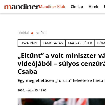
Mandiner Klub
Címlap
Hírek
Főoldal
Belföld
⬤
TISZA PÁRT
TÁMOGATÁS
MAGYAR PÉTER
DÖM
„Eltűnt” a volt miniszter 
videójából – súlyos cenzú
Csaba
Egy meglehetősen „furcsa” felvételre hívta f
2026. május 15. 19:05