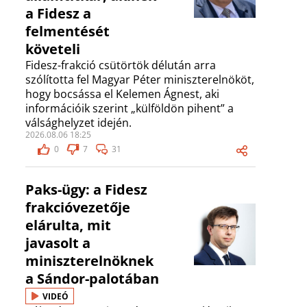
a Fidesz a
felmentését
követeli
Fidesz-frakció csütörtök délután arra
szólította fel Magyar Péter miniszterelnököt,
hogy bocsássa el Kelemen Ágnest, aki
információik szerint „külföldön pihent” a
válsághelyzet idején.
2026.08.06 18:25
0
7
31
Paks-ügy: a Fidesz
frakcióvezetője
elárulta, mit
javasolt a
miniszterelnöknek
a Sándor-palotában
VIDEÓ