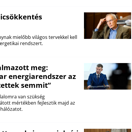
zsicsökkentés
nak mielőbb világos tervekkel kell
nergetikai rendszert.
almazott meg:
ar energiarendszer az
tettek semmit”
adalomra van szükség
tott mértékben fejlesztik majd az
-hálózatot.