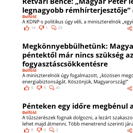
Rétvári Bence: „Magyar Péter le
legnagyobb rémhírterjesztője”
Belföld
A KDNP-s politikus úgy véli, a miniszterelnök „egy
14
1
25
Megkönnyebbülhetünk: Magyar 
péntektől már nincs szükség a
fogyasztáscsökkentésre
Belföld
A miniszterelnök úgy fogalmazott, „közösen meg
energiabiztonságát. Köszönjük, Magyarország!”
5
5
41
Pénteken egy időre megbénul a
Belföld
A tűzszerészek fognak dolgozni, a lezárt szakas
lehet majd átmenni. Több menetrend szerinti jára
0
0
2