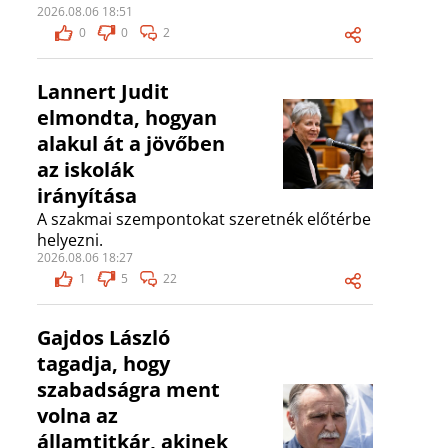
2026.08.06 18:51
0
0
2
Lannert Judit
elmondta, hogyan
alakul át a jövőben
az iskolák
irányítása
A szakmai szempontokat szeretnék előtérbe
helyezni.
2026.08.06 18:27
1
5
22
Gajdos László
tagadja, hogy
szabadságra ment
volna az
államtitkár, akinek