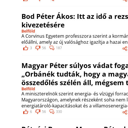
Bod Péter Ákos: Itt az idő a re
kivezetésére
Belföld
A Corvinus Egyetem professzora szerint a kormány
előállni, amely az új valósághoz igazítja a hazai e
3
56
187
Magyar Péter súlyos vádat fog
„Orbánék tudták, hogy a magy
összedőlés szélén áll, mégsem 
Belföld
A miniszterelnök szerint energia- és vízügyi forr
Magyarországon, amelynek részeként soha nem lá
energiatároló-kapacitásokat és a villamosenergia
6
56
330