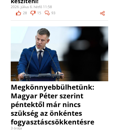
készíteni!
2026. július 6. hétfő 11:58
28
15
93
Megkönnyebbülhetünk:
Magyar Péter szerint
péntektől már nincs
szükség az önkéntes
fogyasztáscsökkentésre
3 órája