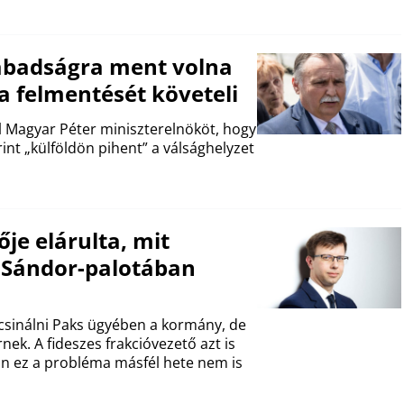
zabadságra ment volna
 a felmentését követeli
fel Magyar Péter miniszterelnököt, hogy
int „külföldön pihent” a válsághelyzet
ője elárulta, mit
a Sándor-palotában
 csinálni Paks ügyében a kormány, de
rnek. A fideszes frakcióvezető azt is
n ez a probléma másfél hete nem is