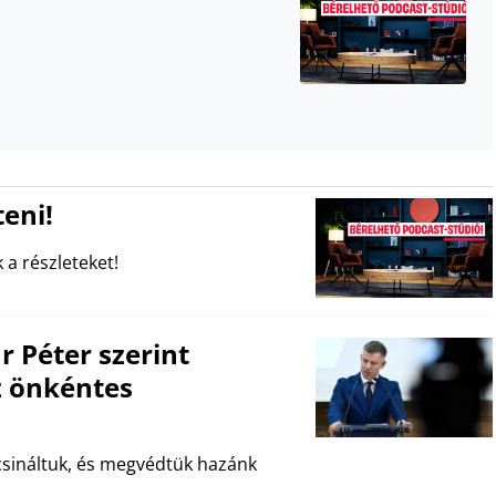
eni!
 a részleteket!
Péter szerint
z önkéntes
csináltuk, és megvédtük hazánk