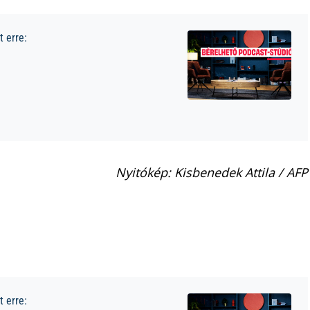
 erre:
Nyitókép: Kisbenedek Attila / AFP
 erre: