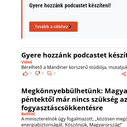
Gyere hozzánk podcastet készíteni!
Tovább a cikkhez
Gyere hozzánk podcastet készít
Videó
Bérelhető a Mandiner korszerű stúdiója, mutatjuk
0
0
0
Megkönnyebbülhetünk: Magyar 
péntektől már nincs szükség a
fogyasztáscsökkentésre
Belföld
A miniszterelnök úgy fogalmazott, „közösen meg
energiabiztonságát. Köszönjük, Magyarország!”