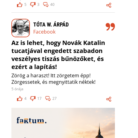
5
3
40
TÓTA W. ÁRPÁD
Facebook
Az is lehet, hogy Novák Katalin
tucatjával engedett szabadon
veszélyes tiszás bűnözőket, és
ezért a lapítás!
Zörög a haraszt! Itt zörgetem épp!
Zörgessetek, és megnyittatik néktek!
5 órája
4
17
27