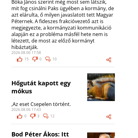
Bóka János szerint még most sem látszik,
mit fog csinálni Paks ügyében a kormány, de
azt elárulta, ő milyen javaslatott tett Magyar
Péternek. A fideszes frakcióvezető azt is
megjegyezte, a kormányzati kommunikáció
alapján ez a probléma másfél hete nem is
létezett, de most az előző kormányt
hibáztatják.
2026.08.06 17:58
15
0
10
Hőgutát kapott egy
mókus
,Az eset Csepelen történt.
2026.08.06 17:43
0
3
12
Bod Péter Ákos: Itt