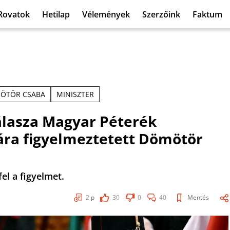
Rovatok
Hetilap
Vélemények
Szerzőink
Faktum
ÖTÖR CSABA
MINISZTER
válasza Magyar Péterék
rára figyelmeztetett Dömötör
el a figyelmet.
2
p
30
0
40
Mentés