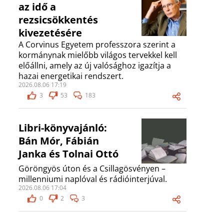
az idő a
rezsicsökkentés
kivezetésére
A Corvinus Egyetem professzora szerint a
kormánynak mielőbb világos tervekkel kell
előállni, amely az új valósághoz igazítja a
hazai energetikai rendszert.
2026.08.06 17:19
3
53
183
Libri-könyvajánló:
Bán Mór, Fábián
Janka és Tolnai Ottó
Göröngyös úton és a Csillagösvényen –
millenniumi naplóval és rádióinterjúval.
2026.08.06 17:04
0
2
3