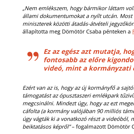
„Nem emlékszem, hogy bármikor láttam volna
állami dokumentumokat a nyílt utcán. Most 
miniszterek közötti átadás-átvételi jegyzőkö
állapította meg Dömötör Csaba pénteken a
Ez az egész azt mutatja, h
fontosabb az előre kigondo
videó, mint a kormányzati 
Ezért van az is, hogy az új kormányfő a saj
támogatást az ópusztaszeri emlékpark tűzivíz-
megcsinálni. Mindezt úgy, hogy az ezt megelő
cáfolta (a kormány valójában 90 milliós tám
úgy vágták ki a vonatkozó részt a videóból,
beiktatásos képről”
– fogalmazott Dömötör 