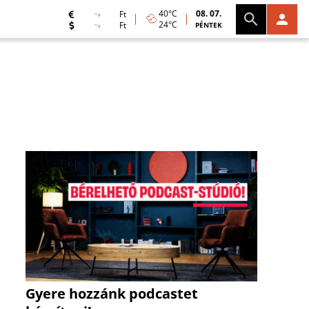
40°C
08. 07.
Ft
24°C
Ft
PÉNTEK
Gyere hozzánk podcastet