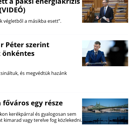
tt a paksi energiakrízis
 (VIDEÓ)
ik végletből a másikba esett”.
Péter szerint
z önkéntes
csináltuk, és megvédtük hazánk
 főváros egy része
zokon kerékpárral és gyalogosan sem
t kimarad vagy terelve fog közlekedni.