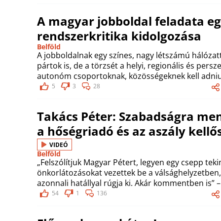
A magyar jobboldal feladata eg
rendszerkritika kidolgozása
Belföld
A jobboldalnak egy színes, nagy létszámú hálózattá
pártok is, de a törzsét a helyi, regionális és per
autonóm csoportoknak, közösségeknek kell adniu
5
3
28
Takács Péter: Szabadságra ment
a hőségriadó és az aszály kell
VIDEÓ
Belföld
„Felszólítjuk Magyar Pétert, legyen egy csepp teki
önkorlátozásokat vezettek be a válsághelyzetben,
azonnali hatállyal rúgja ki. Akár kommentben is” 
54
1
136