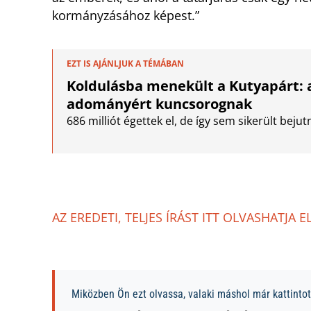
kormányzásához képest.”
EZT IS AJÁNLJUK A TÉMÁBAN
Koldulásba menekült a Kutyapárt: 
adományért kuncsorognak
686 milliót égettek el, de így sem sikerült beju
AZ EREDETI, TELJES ÍRÁST ITT OLVASHATJA E
Miközben Ön ezt olvassa, valaki máshol már kattintott