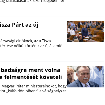
ág kialakulásának, ezért idejében fel
sza Párt az új
ársasági elnöknek, az a Tisza-
értése nélkül történik az új államfő
zabadságra ment volna
 a felmentését követeli
fel Magyar Péter miniszterelnököt, hogy
int „külföldön pihent” a válsághelyzet