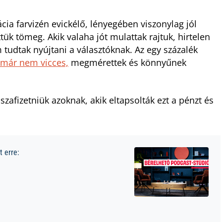
cia farvizén evickélő, lényegében viszonylag jól
ük tömeg. Akik valaha jót mulattak rajtuk, hirtelen
 tudtak nyújtani a választóknak. Az egy százalék
t már nem vicces,
megmérettek és könnyűnek
isszafizetniük azoknak, akik eltapsolták ezt a pénzt és
 erre: