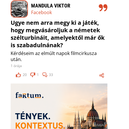
MANDULA VIKTOR
Facebook
Ugye nem arra megy ki a játék,
hogy megvásároljuk a németek
szélturbináit, amelyektől már ők
is szabadulnának?
Kérdéseim az elmúlt napok filmcirkusza
után.
1 órája
20
1
33