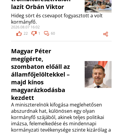
lazít Orbán Viktor
Hideg sört és csevapot fogyasztott a volt
kormányfő.
2026.08.07 16:02
22
1
60
Magyar Péter
megígérte,
szombaton előáll az
államfőjelöltekkel –
majd kínos
magyarázkodásba
kezdett
A miniszterelnök kifogása meglehetősen
abszurdnak hat, különösen egy olyan
kormányfő szájából, akinek teljes politikai
imázsa, felemelkedése és mindennapi
kormányzati tevékenysége szinte kizárólag a