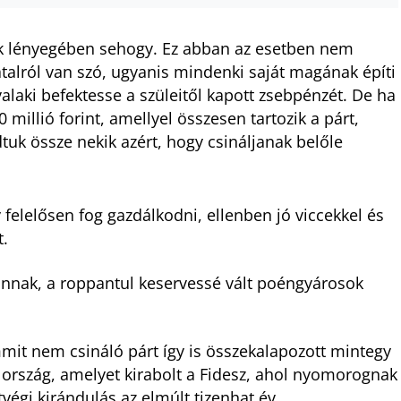
k lényegében sehogy. Ez abban az esetben nem
atalról van szó, ugyanis mindenki saját magának építi
alaki befektesse a szüleitől kapott zsebpénzét. De ha
0 millió forint, amellyel összesen tartozik a párt,
uk össze nekik azért, hogy csináljanak belőle
y felelősen fog gazdálkodni, ellenben jó viccekkel és
t.
annak, a roppantul keservessé vált poéngyárosok
emmit nem csináló párt így is összekalapozott mintegy
az ország, amelyet kirabolt a Fidesz, ahol nyomorognak
tvégi kirándulás az elmúlt tizenhat év