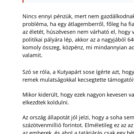
Nincs ennyi pénzük, mert nem gazdálkodna
probléma, ha egy átlagemberről, főleg ha fi
az életét, húszévesen nem várható el, hogy v
politikai pályára lép, akkor az a nagyjából 64
komoly összeg, közpénz, mi mindannyian adt
valamit.
Szó se róla, a Kutyapárt sose ígérte azt, hog
remek mulatságokkal kecsegtette támogatói
Mikor kiderült, hogy ezek nagyon kevesen v
elkezdtek koldulni.
Az ország állapotát jól jelzi, hogy a soha s
százötvenmillió forintot. Elméletileg ez az 
az emberek, és ahol a tatárjárás csak egy hé