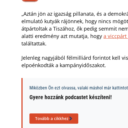
„Aztán jön az igazság pillanata, és a demokrá
elmulató kutyák rájönnek, hogy nincs mögött
átpártoltak a Tiszához, ők pedig semmit nem
alatti eredmény azt mutatja, hogy
a viccpár
találtattak.
Jelenleg nagyjából félmilliárd forintot kell v
elpoénkodták a kampányidőszakot.
Miközben Ön ezt olvassa, valaki máshol már kattintott
Gyere hozzánk podcastet készíteni!
Tovább a cikkhez