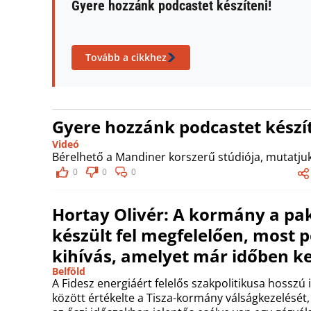
Gyere hozzánk podcastet készíteni!
Tovább a cikkhez
Gyere hozzánk podcastet készít
Videó
Bérelhető a Mandiner korszerű stúdiója, mutatjuk
0
0
0
Hortay Olivér: A kormány a pa
készült fel megfelelően, most p
kihívás, amelyet már időben ke
Belföld
A Fidesz energiáért felelős szakpolitikusa hosszú
között értékelte a Tisza-kormány válságkezelését,