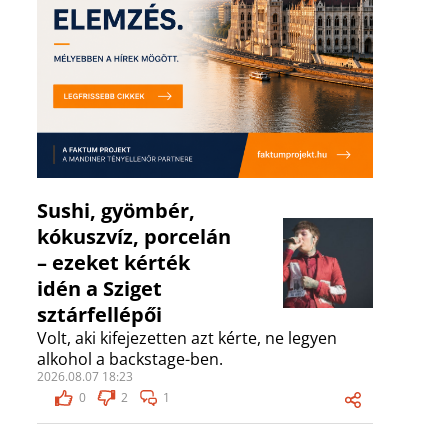
Sushi, gyömbér,
kókuszvíz, porcelán
– ezeket kérték
idén a Sziget
sztárfellépői
Volt, aki kifejezetten azt kérte, ne legyen
alkohol a backstage-ben.
2026.08.07 18:23
0
2
1