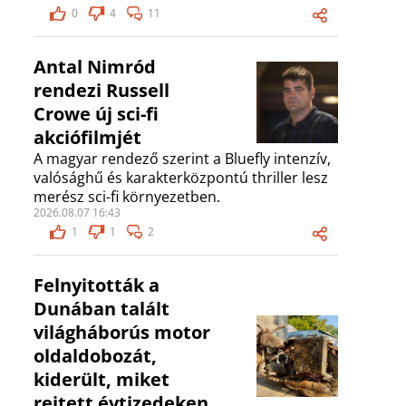
0
4
11
Antal Nimród
rendezi Russell
Crowe új sci-fi
akciófilmjét
A magyar rendező szerint a Bluefly intenzív,
valósághű és karakterközpontú thriller lesz
merész sci-fi környezetben.
2026.08.07 16:43
1
1
2
Felnyitották a
Dunában talált
világháborús motor
oldaldobozát,
kiderült, miket
rejtett évtizedeken