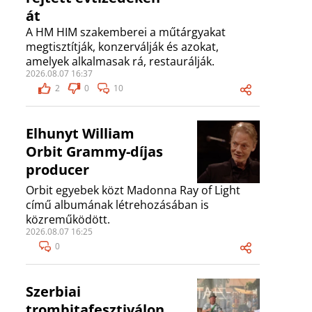
át
A HM HIM szakemberei a műtárgyakat
megtisztítják, konzerválják és azokat,
amelyek alkalmasak rá, restaurálják.
2026.08.07 16:37
2
0
10
Elhunyt William
Orbit Grammy-díjas
producer
Orbit egyebek közt Madonna Ray of Light
című albumának létrehozásában is
közreműködött.
2026.08.07 16:25
0
Szerbiai
trombitafesztiválon