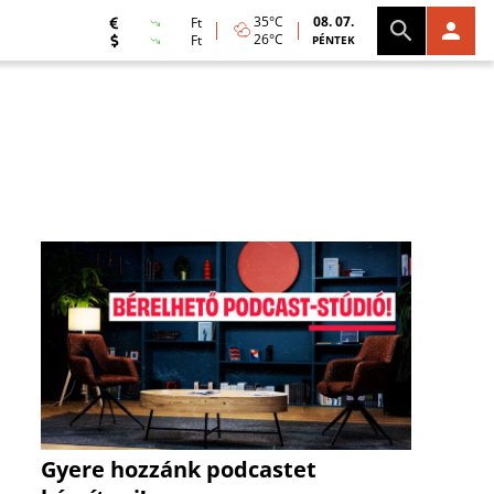
35°C
08. 07.
Ft
26°C
Ft
PÉNTEK
Gyere hozzánk podcastet