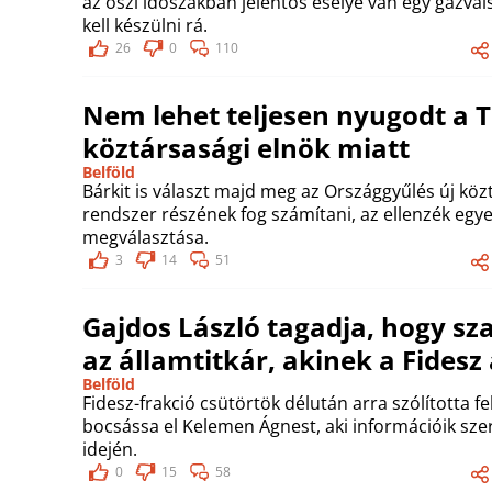
az őszi időszakban jelentős esélye van egy gázváls
kell készülni rá.
26
0
110
Nem lehet teljesen nyugodt a Ti
köztársasági elnök miatt
Belföld
Bárkit is választ majd meg az Országgyűlés új közt
rendszer részének fog számítani, az ellenzék egyet
megválasztása.
3
14
51
Gajdos László tagadja, hogy s
az államtitkár, akinek a Fidesz
Belföld
Fidesz-frakció csütörtök délután arra szólította 
bocsássa el Kelemen Ágnest, aki információik szer
idején.
0
15
58