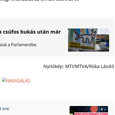
a csúfos bukás után már
tniuk a Parlamentbe.
Nyitókép: MTI/MTVA/Róka László
L
 erre: