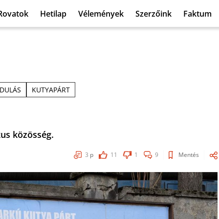
Rovatok
Hetilap
Vélemények
Szerzőink
Faktum
DULÁS
KUTYAPÁRT
kus közösség.
3
p
11
1
9
Mentés