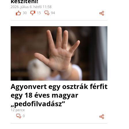
készíteni!
2026. július 6. hétfő 11:58
30
15
94
Agyonvert egy osztrák férfit
egy 18 éves magyar
„pedofilvadász”
12 perce
0