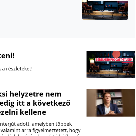
eni!
 a részleteket!
ksi helyzetre nem
edig itt a következő
zelni kellene
 interjút adott, amelyben többek
 valamint arra figyelmeztetett, hogy