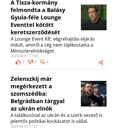
A Tisza-kormány
felmondta a Balásy
Gyula-féle Lounge
Eventtel kötött
keretszerződését
A Lounge Event Kft. végrehajtási eljárás
indult, amiről a cég nem tájékoztatta a
Miniszterelnökséget.
2026.08.07 17:38
2
0
8
Zelenszkij már
megérkezett a
szomszédba:
Belgrádban tárgyal
az ukrán elnök
A találkozóval az ukrán és a szerb vezető is
jelentős politikai kockázatot is vállal.
2026.08.07 17:27