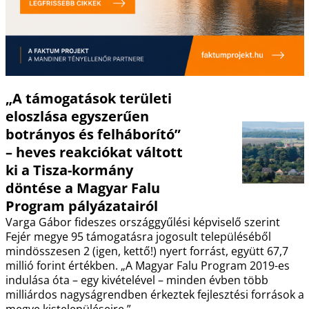
„A támogatások területi
eloszlása egyszerűen
botrányos és felháborító”
– heves reakciókat váltott
ki a Tisza-kormány
döntése a Magyar Falu
Program pályázatairól
Varga Gábor fideszes országgyűlési képviselő szerint
Fejér megye 95 támogatásra jogosult településéből
mindösszesen 2 (igen, kettő!) nyert forrást, együtt 67,7
millió forint értékben. „A Magyar Falu Program 2019-es
indulása óta – egy kivételével – minden évben több
milliárdos nagyságrendben érkeztek fejlesztési források a