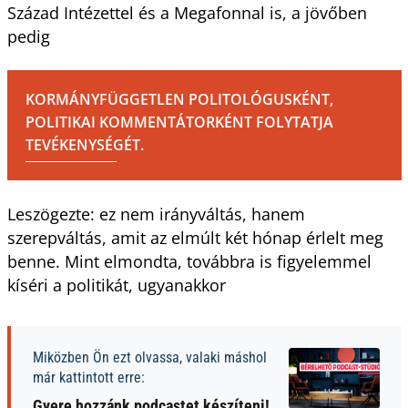
Század Intézettel és a Megafonnal is, a jövőben
pedig
KORMÁNYFÜGGETLEN POLITOLÓGUSKÉNT,
POLITIKAI KOMMENTÁTORKÉNT FOLYTATJA
TEVÉKENYSÉGÉT.
Leszögezte: ez nem irányváltás, hanem
szerepváltás, amit az elmúlt két hónap érlelt meg
benne. Mint elmondta, továbbra is figyelemmel
kíséri a politikát, ugyanakkor
Miközben Ön ezt olvassa, valaki máshol
már kattintott erre:
Gyere hozzánk podcastet készíteni!