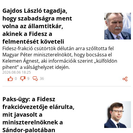
Gajdos László tagadja,
hogy szabadságra ment
volna az államtitkár,
akinek a Fidesz a
felmentését követeli
Fidesz-frakció csütörtök délután arra szólította fel
Magyar Péter miniszterelnököt, hogy bocsássa el
Kelemen Ágnest, aki információik szerint „külföldön
pihent” a válsághelyzet idején.
2026.08.06 18:25
0
9
36
Paks-ügy: a Fidesz
frakcióvezetője elárulta,
mit javasolt a
miniszterelnöknek a
Sándor-palotában