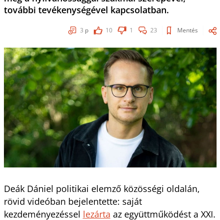
további tevékenységével kapcsolatban.
3
p
10
1
23
Mentés
Deák Dániel politikai elemző közösségi oldalán,
rövid videóban bejelentette: saját
kezdeményezéssel
lezárta
az együttműködést a XXI.