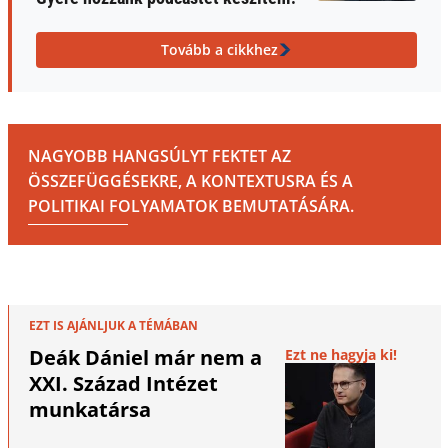
Tovább a cikkhez
NAGYOBB HANGSÚLYT FEKTET AZ
ÖSSZEFÜGGÉSEKRE, A KONTEXTUSRA ÉS A
POLITIKAI FOLYAMATOK BEMUTATÁSÁRA.
EZT IS AJÁNLJUK A TÉMÁBAN
Deák Dániel már nem a
Ezt ne hagyja ki!
XXI. Század Intézet
munkatársa