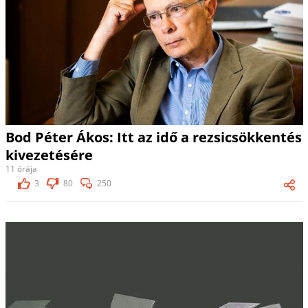
Bod Péter Ákos: Itt az idő a rezsicsökkentés
kivezetésére
11 órája
3
80
250