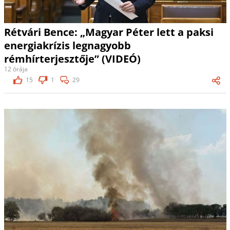
Rétvári Bence: „Magyar Péter lett a paksi
energiakrízis legnagyobb
rémhírterjesztője” (VIDEÓ)
12 órája
15
1
29