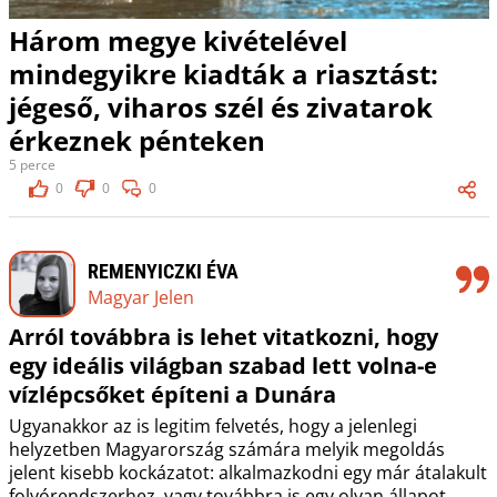
Három megye kivételével
mindegyikre kiadták a riasztást:
jégeső, viharos szél és zivatarok
érkeznek pénteken
5 perce
0
0
0
REMENYICZKI ÉVA
Magyar Jelen
Arról továbbra is lehet vitatkozni, hogy
egy ideális világban szabad lett volna-e
vízlépcsőket építeni a Dunára
Ugyanakkor az is legitim felvetés, hogy a jelenlegi
helyzetben Magyarország számára melyik megoldás
jelent kisebb kockázatot: alkalmazkodni egy már átalakult
folyórendszerhez, vagy továbbra is egy olyan állapot