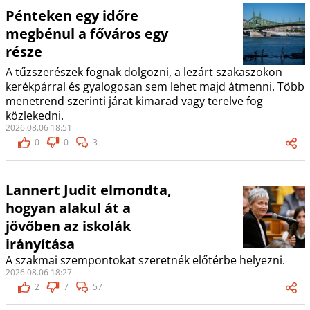
Pénteken egy időre
megbénul a főváros egy
része
A tűzszerészek fognak dolgozni, a lezárt szakaszokon
kerékpárral és gyalogosan sem lehet majd átmenni. Több
menetrend szerinti járat kimarad vagy terelve fog
közlekedni.
2026.08.06 18:51
0
0
3
Lannert Judit elmondta,
hogyan alakul át a
jövőben az iskolák
irányítása
A szakmai szempontokat szeretnék előtérbe helyezni.
2026.08.06 18:27
2
7
57