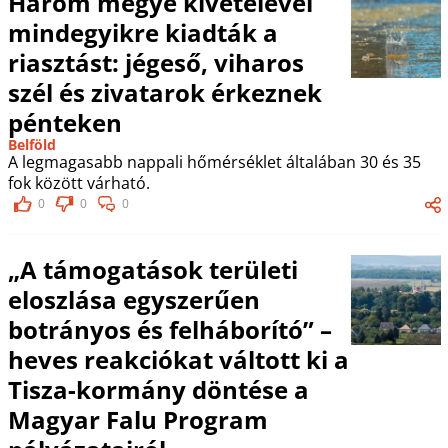
Három megye kivételével
mindegyikre kiadták a
riasztást: jégeső, viharos
szél és zivatarok érkeznek
pénteken
Belföld
A legmagasabb nappali hőmérséklet általában 30 és 35
fok között várható.
0
0
0
„A támogatások területi
eloszlása egyszerűen
botrányos és felháborító” –
heves reakciókat váltott ki a
Tisza-kormány döntése a
Magyar Falu Program