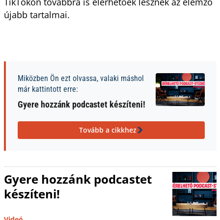
TikTokon továbbra is elérhetőek lesznek az elemző
újabb tartalmai.
Miközben Ön ezt olvassa, valaki máshol
már kattintott erre:
Gyere hozzánk podcastet készíteni!
Tovább a cikkhez
Gyere hozzánk podcastet
készíteni!
Videó