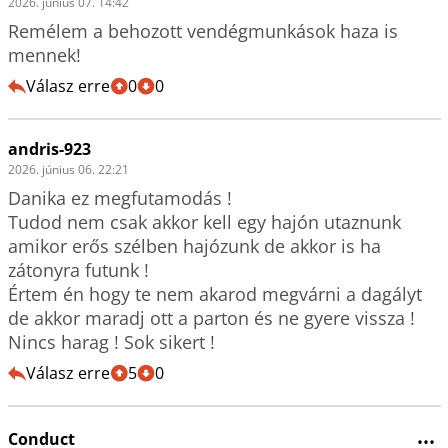
2026. június 07. 14:42
Remélem a behozott vendégmunkások haza is 
mennek!
Válasz erre
0
0
andris-923
2026. június 06. 22:21
Danika ez megfutamodás !

Tudod nem csak akkor kell egy hajón utaznunk 
amikor erős szélben hajózunk de akkor is ha 
zátonyra futunk !

Értem én hogy te nem akarod megvárni a dagályt 
de akkor maradj ott a parton és ne gyere vissza !

Nincs harag ! Sok sikert !
Válasz erre
5
0
Conduct
•••