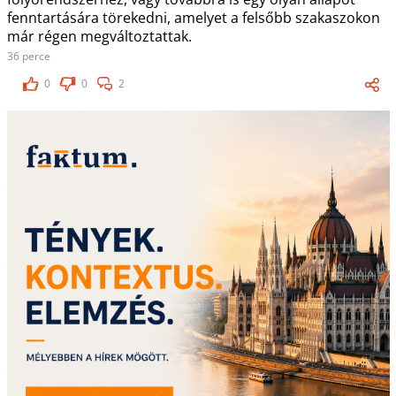
fenntartására törekedni, amelyet a felsőbb szakaszokon
már régen megváltoztattak.
36 perce
0
0
2