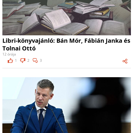
Libri-könyvajánló: Bán Mór, Fábián Janka és
Tolnai Ottó
12 órája
1
2
3