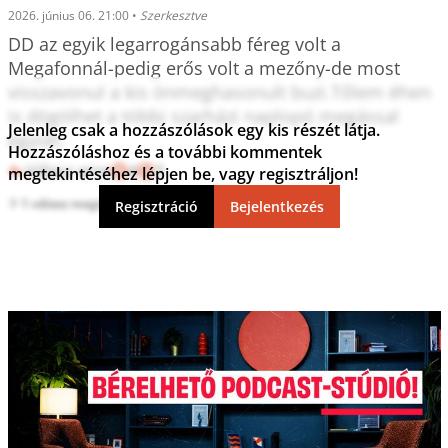
2026. június 06. 21:00
•
Szerkesztve
DD az egyik legarrogánsabb féreg volt a 
Megafonnál-pedig erős volt a mezőny-de most 
visszavonul a kis önmeghasonult buzi.Tőlem éhen 
is dögölhet a többi szarházi naplopó megással 
Jelenleg csak a hozzászólások egy kis részét látja.
együtt.
Hozzászóláshoz és a további kommentek
Válasz erre
4
3
megtekintéséhez lépjen be, vagy regisztráljon!
1 válasz megtekintése
Regisztráció
Bejelentkezés