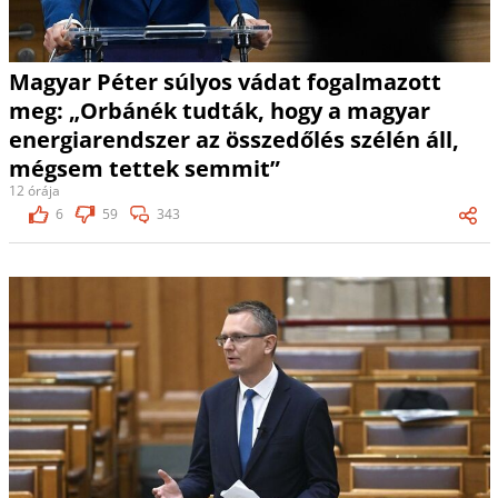
Magyar Péter súlyos vádat fogalmazott
meg: „Orbánék tudták, hogy a magyar
energiarendszer az összedőlés szélén áll,
mégsem tettek semmit”
12 órája
6
59
343