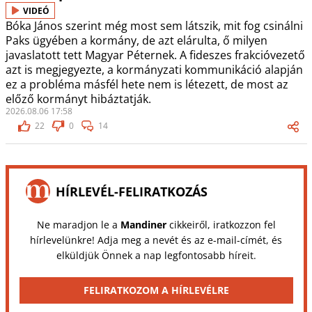
VIDEÓ
Bóka János szerint még most sem látszik, mit fog csinálni
Paks ügyében a kormány, de azt elárulta, ő milyen
javaslatott tett Magyar Péternek. A fideszes frakcióvezető
azt is megjegyezte, a kormányzati kommunikáció alapján
ez a probléma másfél hete nem is létezett, de most az
előző kormányt hibáztatják.
2026.08.06 17:58
22
0
14
HÍRLEVÉL-FELIRATKOZÁS
Ne maradjon le a
Mandiner
cikkeiről, iratkozzon fel
hírlevelünkre! Adja meg a nevét és az e-mail-címét, és
elküldjük Önnek a nap legfontosabb híreit.
FELIRATKOZOM A HÍRLEVÉLRE