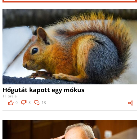
Hőgutát kapott egy mókus
11 órája
0
3
13