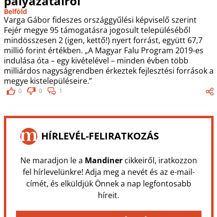
pályázatairól
Belföld
Varga Gábor fideszes országgyűlési képviselő szerint
Fejér megye 95 támogatásra jogosult településéből
mindösszesen 2 (igen, kettő!) nyert forrást, együtt 67,7
millió forint értékben. „A Magyar Falu Program 2019-es
indulása óta – egy kivételével – minden évben több
milliárdos nagyságrendben érkeztek fejlesztési források a
megye kistelepüléseire.”
0
0
1
HÍRLEVÉL-FELIRATKOZÁS
Ne maradjon le a
Mandiner
cikkeiről, iratkozzon
fel hírlevelünkre! Adja meg a nevét és az e-mail-
címét, és elküldjük Önnek a nap legfontosabb
híreit.