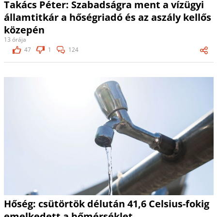
Takács Péter: Szabadságra ment a vízügyi
államtitkár a hőségriadó és az aszály kellős
közepén
13 órája
47
1
124
Hőség: csütörtök délután 41,6 Celsius-fokig
emelkedett a hőmérséklet