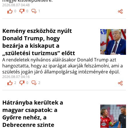
megye kistelepüléseire.”
2026.08.07 04:48
0
0
1
Kemény eszközhöz nyúlt
Donald Trump, hogy
bezárja a kiskaput a
„születési turizmus” előtt
A rendeletek nyilvános aláírásakor Donald Trump azt
hangoztatta, hogy az iparágat akarják felszámolni, ami a
születés jogán járó állampolgárság intézményére épül.
2026.08.07 04:16
2
0
2
Hátrányba kerültek a
magyar csapatok: a
Győrre nehéz, a
Debrecenre szinte