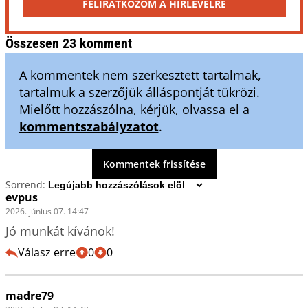
FELIRATKOZOM A HÍRLEVÉLRE
Összesen 23 komment
A kommentek nem szerkesztett tartalmak,
tartalmuk a szerzőjük álláspontját tükrözi.
Mielőtt hozzászólna, kérjük, olvassa el a
kommentszabályzatot
.
Kommentek frissítése
Sorrend:
evpus
2026. június 07. 14:47
Jó munkát kívánok!
Válasz erre
0
0
madre79