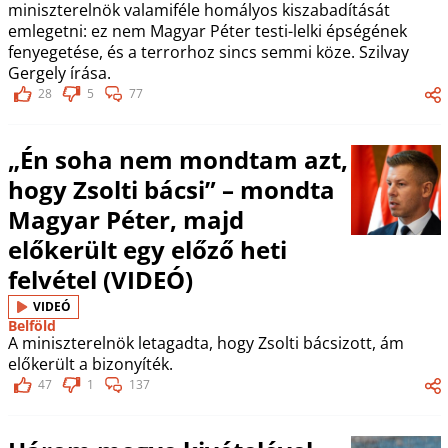
miniszterelnök valamiféle homályos kiszabadítását
emlegetni: ez nem Magyar Péter testi-lelki épségének
fenyegetése, és a terrorhoz sincs semmi köze. Szilvay
Gergely írása.
28
5
77
„Én soha nem mondtam azt,
hogy Zsolti bácsi” – mondta
Magyar Péter, majd
előkerült egy előző heti
felvétel (VIDEÓ)
VIDEÓ
Belföld
A miniszterelnök letagadta, hogy Zsolti bácsizott, ám
előkerült a bizonyíték.
47
1
137