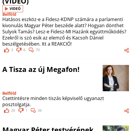
(VIDEÓ)
VIDEÓ
Belföld
Hatásos eszköz-e a Fidesz-KDNP számára a parlamenti
kivonulás Magyar Péter beszéde alatt? Hogyan dönthet
Sulyok Tamás? Lesz-e Fidesz-MI Hazánk együttműködés?
Ezekről is szó esik az elemző és Kacsoh Dániel
beszélgetésében. Itt a REAKCIÓ!
3
6
70
A Tisza az új Megafon!
Belföld
Csettintésre minden tiszás képviselő ugyanazt
posztolgatja.
26
1
36
Magyar Péter testvérének