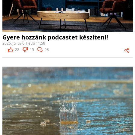
Gyere hozzánk podcastet készíteni!
2026. július 6. hétfő 11:58
28
15
93