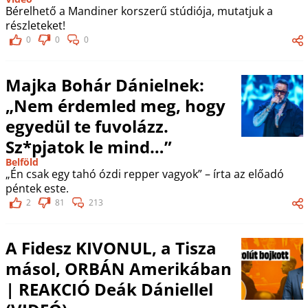
Bérelhető a Mandiner korszerű stúdiója, mutatjuk a
részleteket!
0
0
0
Majka Bohár Dánielnek:
„Nem érdemled meg, hogy
egyedül te fuvolázz.
Sz*pjatok le mind…”
Belföld
„Én csak egy tahó ózdi repper vagyok” – írta az előadó
péntek este.
2
81
213
A Fidesz KIVONUL, a Tisza
másol, ORBÁN Amerikában
| REAKCIÓ Deák Dániellel