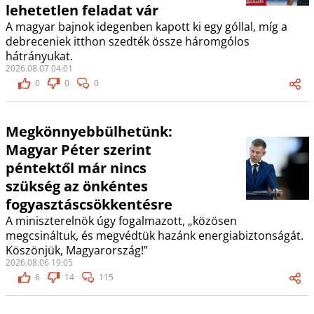
lehetetlen feladat vár
A magyar bajnok idegenben kapott ki egy góllal, míg a
debreceniek itthon szedték össze háromgólos
hátrányukat.
2026.08.07 04:01
0
0
0
Megkönnyebbülhetünk:
Magyar Péter szerint
péntektől már nincs
szükség az önkéntes
fogyasztáscsökkentésre
A miniszterelnök úgy fogalmazott, „közösen
megcsináltuk, és megvédtük hazánk energiabiztonságát.
Köszönjük, Magyarország!”
2026.08.06 19:05
6
14
115