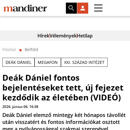
Hírek
Vélemények
Hetilap
Főoldal
Belföld
⬤
DEÁK DÁNIEL
MEGAFON
XXI. SZÁZAD INTÉZET
Deák Dániel fontos
bejelentéseket tett, új fejezet
kezdődik az életében (VIDEÓ)
2026. június 06. 16:38
Deák Dániel elemző mintegy két hónapos távollét
után visszatért és fontos információkat osztott
meg a nyilvánossággal szakmai szerepével,