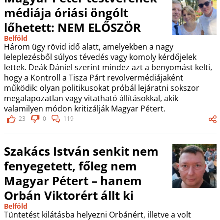
médiája óriási öngólt
lőhetett: NEM ELŐSZÖR
Belföld
Három ügy rövid idő alatt, amelyekben a nagy
leleplezésből súlyos tévedés vagy komoly kérdőjelek
lettek. Deák Dániel szerint mindez azt a benyomást kelti,
hogy a Kontroll a Tisza Párt revolvermédiájaként
működik: olyan politikusokat próbál lejáratni sokszor
megalapozatlan vagy vitatható állításokkal, akik
valamilyen módon kritizálják Magyar Pétert.
23
0
119
Szakács István senkit nem
fenyegetett, főleg nem
Magyar Pétert – hanem
Orbán Viktorért állt ki
Belföld
Tüntetést kilátásba helyezni Orbánért, illetve a volt