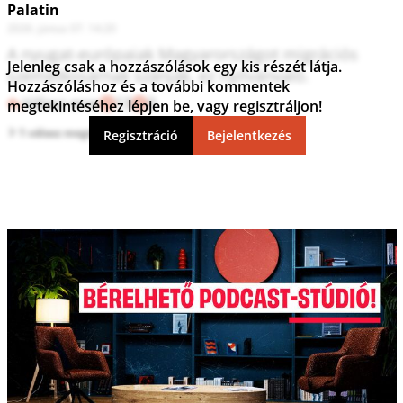
Palatin
2026. június 07. 14:20
A nyugat-európaiak Magyarországot migrációs 
Jelenleg csak a hozzászólások egy kis részét látja.
szemétkosárnak szánják, ez nyilvánvaló. 
Hozzászóláshoz és a további kommentek
Válasz erre
13
0
megtekintéséhez lépjen be, vagy regisztráljon!
1 válasz megtekintése
Regisztráció
Bejelentkezés