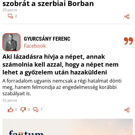
szobrát a szerbiai Borban
20 perce
0
GYURCSÁNY FERENC
Facebook
Aki lázadásra hívja a népet, annak
számolnia kell azzal, hogy a népet nem
lehet a győzelem után hazaküldeni
A forradalom ugyanis nemcsak a régi hatalmat dönti
meg, hanem felmondja az engedelmesség korábbi
szabályait is.
32 perce
0
0
7