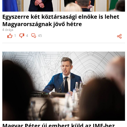
Egyszerre két köztársasági elnöke is lehet
Magyarországnak jövő hétre
4 órája
1
4
45
Magyar Péter új embert küld az IMF-hez