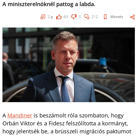
A miniszterelnöknél pattog a labda.
2
p
60
3
212
Mentés
A
Mandiner
is beszámolt róla szombaton, hogy
Orbán Viktor és a Fidesz felszólította a kormányt,
hogy jelentsék be, a brüsszeli migrációs paktumot