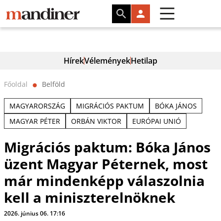
Hírek
Vélemények
Hetilap
Főoldal
Belföld
⬤
MAGYARORSZÁG
MIGRÁCIÓS PAKTUM
BÓKA JÁNOS
MAGYAR PÉTER
ORBÁN VIKTOR
EURÓPAI UNIÓ
Migrációs paktum: Bóka János
üzent Magyar Péternek, most
már mindenképp válaszolnia
kell a miniszterelnöknek
2026. június 06. 17:16