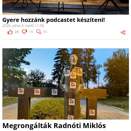
Gyere hozzánk podcastet készíteni!
2026. július 6. hétfő 11:58
28
15
91
Megrongálták Radnóti Miklós