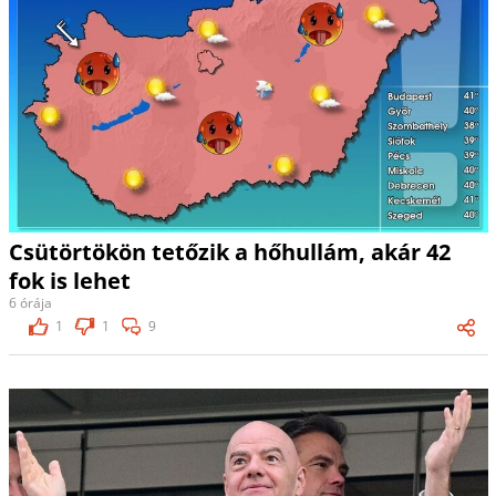
Csütörtökön tetőzik a hőhullám, akár 42
fok is lehet
6 órája
1
1
9