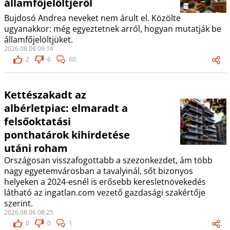
államfőjelöltjéről
Bujdosó Andrea neveket nem árult el. Közölte
ugyanakkor: még egyeztetnek arról, hogyan mutatják be
államfőjelöltjüket.
2026.08.06 09:14
2
6
60
Kettészakadt az
albérletpiac: elmaradt a
felsőoktatási
ponthatárok kihirdetése
utáni roham
Országosan visszafogottabb a szezonkezdet, ám több
nagy egyetemvárosban a tavalyinál, sőt bizonyos
helyeken a 2024-esnél is erősebb keresletnövekedés
látható az ingatlan.com vezető gazdasági szakértője
szerint.
2026.08.06 08:25
0
0
1