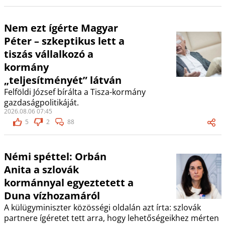
Nem ezt ígérte Magyar
Péter – szkeptikus lett a
tiszás vállalkozó a
kormány
„teljesítményét” látván
Felföldi József bírálta a Tisza-kormány
gazdaságpolitikáját.
2026.08.06 07:45
5
2
88
Némi spéttel: Orbán
Anita a szlovák
kormánnyal egyeztetett a
Duna vízhozamáról
A külügyminiszter közösségi oldalán azt írta: szlovák
partnere ígéretet tett arra, hogy lehetőségeikhez mérten