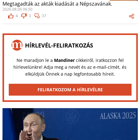
Megtagadták az akták kiadását a Népszavának.
2026.08.06 06:50
4
3
37
HÍRLEVÉL-FELIRATKOZÁS
Ne maradjon le a
Mandiner
cikkeiről, iratkozzon fel
hírlevelünkre! Adja meg a nevét és az e-mail-címét, és
elküldjük Önnek a nap legfontosabb híreit.
FELIRATKOZOM A HÍRLEVÉLRE