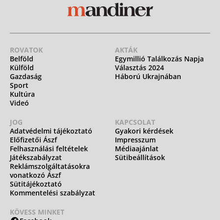
ROVATOK
AKTÁK
Belföld
Egymillió Találkozás Napja
Külföld
Választás 2024
Gazdaság
Háború Ukrajnában
Sport
Kultúra
Videó
JOG
KAPCSOLAT
Adatvédelmi tájékoztató
Gyakori kérdések
Előfizetői Ászf
Impresszum
Felhasználási feltételek
Médiaajánlat
Játékszabályzat
Sütibeállítások
Reklámszolgáltatásokra
vonatkozó Ászf
Sütitájékoztató
Kommentelési szabályzat
KÖVESS MINKET