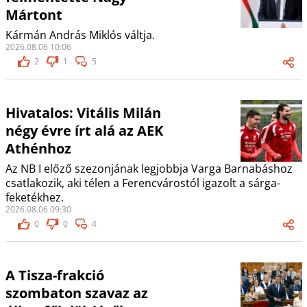
Mártont
Kármán András Miklós váltja.
2026.08.06 10:06
2
1
5
Hivatalos: Vitális Milán
négy évre írt alá az AEK
Athénhoz
Az NB I előző szezonjának legjobbja Varga Barnabáshoz
csatlakozik, aki télen a Ferencvárostól igazolt a sárga-
feketékhez.
2026.08.06 09:30
0
0
4
A Tisza-frakció
szombaton szavaz az