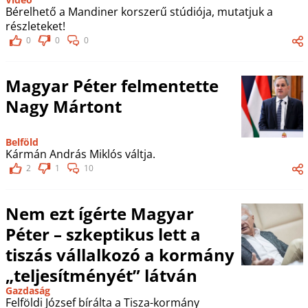
Bérelhető a Mandiner korszerű stúdiója, mutatjuk a
részleteket!
0
0
0
Magyar Péter felmentette
Nagy Mártont
Belföld
Kármán András Miklós váltja.
2
1
10
Nem ezt ígérte Magyar
Péter – szkeptikus lett a
tiszás vállalkozó a kormány
„teljesítményét” látván
Gazdaság
Felföldi József bírálta a Tisza-kormány