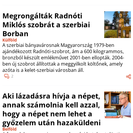
Megrongálták Radnóti
Miklós szobrát a szerbiai
Borban
Külföld
A szerbiai bányavárosnak Magyarország 1979-ben
ajándékozott Radnóti-szobrot, ám a 600 kilogrammos,
bronzból készült emlékművet 2001-ben ellopták. 2004-
ben új szobrot állítottak a meggyilkolt költőnek, amely
azóta is a kelet-szerbiai városban áll.
2
Aki lázadásra hívja a népet,
annak számolnia kell azzal,
hogy a népet nem lehet a
győzelem után hazaküldeni
Belföld