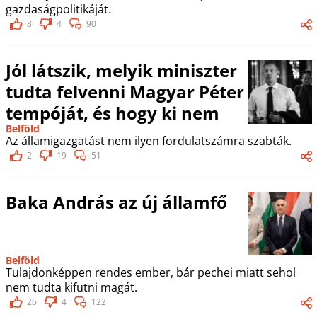
gazdaságpolitikáját.
8
4
90
Jól látszik, melyik miniszter
tudta felvenni Magyar Péter
tempóját, és hogy ki nem
Belföld
Az államigazgatást nem ilyen fordulatszámra szabták.
2
19
51
Baka András az új államfő
Belföld
Tulajdonképpen rendes ember, bár pechei miatt sehol
nem tudta kifutni magát.
26
4
122