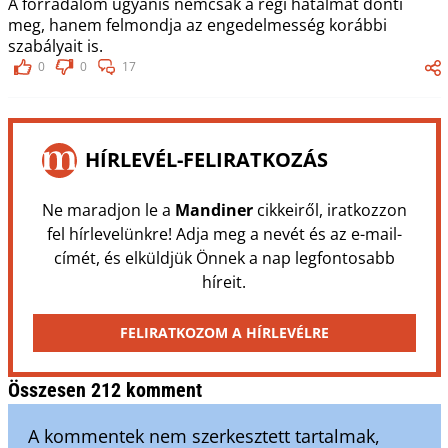
A forradalom ugyanis nemcsak a régi hatalmat dönti
meg, hanem felmondja az engedelmesség korábbi
szabályait is.
0
0
17
HÍRLEVÉL-FELIRATKOZÁS
Ne maradjon le a
Mandiner
cikkeiről, iratkozzon
fel hírlevelünkre! Adja meg a nevét és az e-mail-
címét, és elküldjük Önnek a nap legfontosabb
híreit.
FELIRATKOZOM A HÍRLEVÉLRE
Összesen 212 komment
A kommentek nem szerkesztett tartalmak,