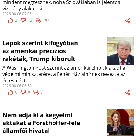
mindent megtesznek, noha Szlovákiában is jelentős
vízhiány alakult ki.
2026.08.06 07:05
2
12
107
Lapok szerint kifogyóban
az amerikai precíziós
rakéták, Trump kiborult
A Washington Post szerint az amerikai elnök kiakadt a
védelmi miniszterére, a Fehér Ház álhírnek nevezte az
értesülést.
2026.08.06 06:58
0
0
8
Nem adja ki a kegyelmi
aktákat a Forsthoffer-féle
államfői hivatal