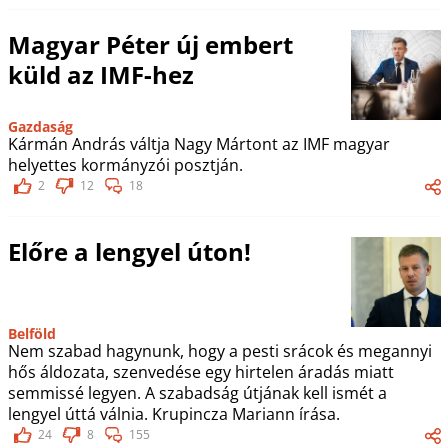
Magyar Péter új embert
küld az IMF-hez
Gazdaság
Kármán András váltja Nagy Mártont az IMF magyar
helyettes kormányzói posztján.
2
12
18
Előre a lengyel úton!
Belföld
Nem szabad hagynunk, hogy a pesti srácok és megannyi
hős áldozata, szenvedése egy hirtelen áradás miatt
semmissé legyen. A szabadság útjának kell ismét a
lengyel úttá válnia. Krupincza Mariann írása.
24
8
155