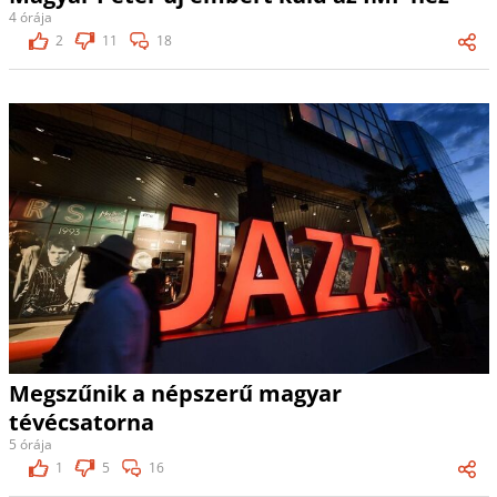
4 órája
2
11
18
Megszűnik a népszerű magyar
tévécsatorna
5 órája
1
5
16