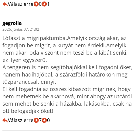
Válasz erre
0
1
gegrolla
2026. június 07. 21:02
Lófaszt a migripaktumba.Amelyik ország akar, az 
fogadjon be migrit, a kutyát nem érdekli.Amelyik 
nem akar, oda viszont nem teszi be a lábát senki, 
ez ilyen egyszerű.

A tengeren is nem segítőhajókkal kell fogadni őket, 
hanem hadihajóbal, a szárazföldi határokon meg 
tűzparanccsal, ennyi.

El kell fogadnia az összes kibaszott migrinek, hogy 
nem mehetnek be akárhová, mint ahogy az utcáról 
sem mehet be senki a házakba, lakásokba, csak ha 
ott befogadják őket!
Válasz erre
7
0