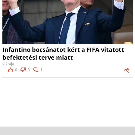
Infantino bocsánatot kért a FIFA vitatott
befektetési terve miatt
6 órája
0
3
1