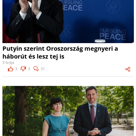
Putyin szerint Oroszország megnyeri a
háborút és lesz tej is
3 órája
3
3
31