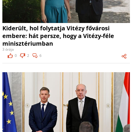
Kiderült, hol folytatja Vitézy fővárosi
embere: hát persze, hogy a Vitézy-féle
minisztériumban
3 órája
0
2
6