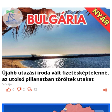
Újabb utazási iroda vált fizetésképtelenné,
az utolsó pillanatban töröltek utakat
5 órája
0
2
12