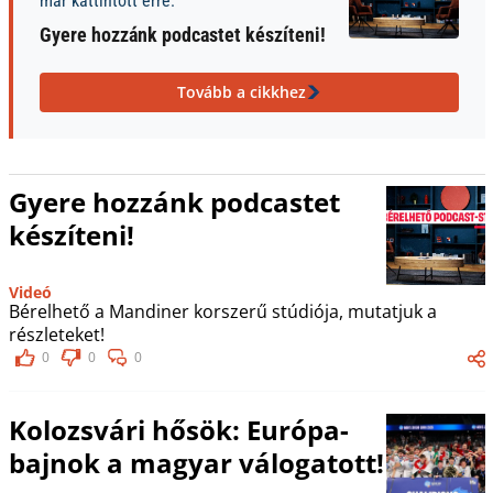
már kattintott erre:
Gyere hozzánk podcastet készíteni!
Tovább a cikkhez
Gyere hozzánk podcastet
készíteni!
Videó
Bérelhető a Mandiner korszerű stúdiója, mutatjuk a
részleteket!
0
0
0
Kolozsvári hősök: Európa-
bajnok a magyar válogatott!