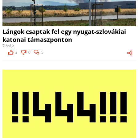
Lángok csaptak fel egy nyugat-szlovákiai
katonai támaszponton
7 órája
2
0
5