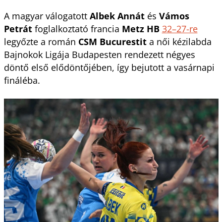
A magyar válogatott
Albek Annát
és
Vámos
Petrát
foglalkoztató francia
Metz HB
32–27-re
legyőzte a román
CSM Bucurestit
a női kézilabda
Bajnokok Ligája Budapesten rendezett négyes
döntő első elődöntőjében, így bejutott a vasárnapi
fináléba.