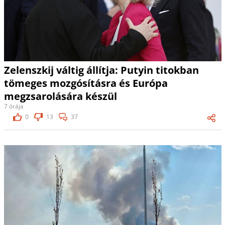
Zelenszkij váltig állítja: Putyin titokban
tömeges mozgósításra és Európa
megzsarolására készül
7 órája
0
13
37