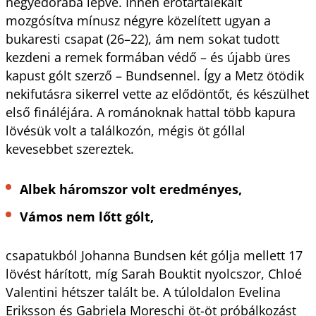
negyedórába lépve. Innen erőtartalékait
mozgósítva mínusz négyre közelített ugyan a
bukaresti csapat (26–22), ám nem sokat tudott
kezdeni a remek formában védő – és újabb üres
kapust gólt szerző – Bundsennel. Így a Metz ötödik
nekifutásra sikerrel vette az elődöntőt, és készülhet
első fináléjára. A románoknak hattal több kapura
lövésük volt a találkozón, mégis öt góllal
kevesebbet szereztek.
Albek háromszor volt eredményes,
Vámos nem lőtt gólt,
csapatukból Johanna Bundsen két gólja mellett 17
lövést hárított, míg Sarah Bouktit nyolcszor, Chloé
Valentini hétszer talált be. A túloldalon Evelina
Eriksson és Gabriela Moreschi öt-öt próbálkozást