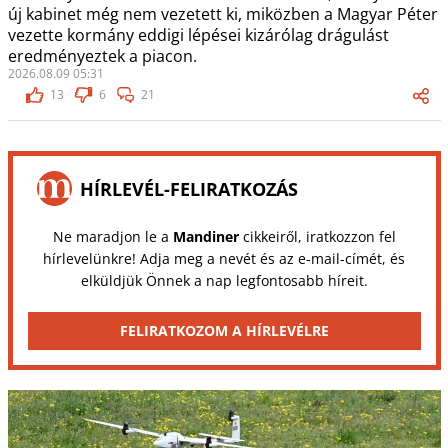
új kabinet még nem vezetett ki, miközben a Magyar Péter
vezette kormány eddigi lépései kizárólag drágulást
eredményeztek a piacon.
2026.08.09 05:31
13
6
21
HÍRLEVÉL-FELIRATKOZÁS
Ne maradjon le a
Mandiner
cikkeiről, iratkozzon fel
hírlevelünkre! Adja meg a nevét és az e-mail-címét, és
elküldjük Önnek a nap legfontosabb híreit.
FELIRATKOZOM A HÍRLEVÉLRE