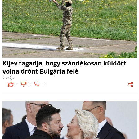
Kijev tagadja, hogy szándékosan küldött
volna drónt Bulgária felé
6 órája
0
9
11