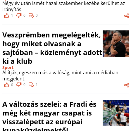
Négy év után ismét hazai szakember kezébe kerülhet az
irányítás.
1
0
0
Veszprémben megelégelték,
hogy miket olvasnak a
sajtóban – közleményt adott
ki a klub
Sport
Állítják, egészen más a valóság, mint ami a médiában
megjelent.
0
0
1
A változás szelei: a Fradi és
még két magyar csapat is
visszalépett az európai
kupaküzdelmektől