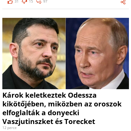
31
15
97
Károk keletkeztek Odessza
kikötőjében, miközben az oroszok
elfoglalták a donyecki
Vaszjutinszket és Torecket
12 perce