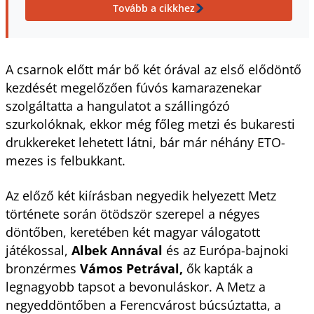
Tovább a cikkhez
A csarnok előtt már bő két órával az első elődöntő
kezdését megelőzően fúvós kamarazenekar
szolgáltatta a hangulatot a szállingózó
szurkolóknak, ekkor még főleg metzi és bukaresti
drukkereket lehetett látni, bár már néhány ETO-
mezes is felbukkant.
Az előző két kiírásban negyedik helyezett Metz
története során ötödször szerepel a négyes
döntőben, keretében két magyar válogatott
játékossal,
Albek Annával
és az Európa-bajnoki
bronzérmes
Vámos Petrával,
ők kapták a
legnagyobb tapsot a bevonuláskor. A Metz a
negyeddöntőben a Ferencvárost búcsúztatta, a