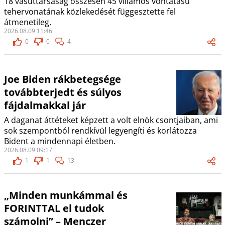
18 vasúttársaság összesen 45 villamos vontatású
tehervonatának közlekedését függesztette fel
átmenetileg.
2026.08.09 11:46
0
0
4
Joe Biden rákbetegsége
továbbterjedt és súlyos
fájdalmakkal jár
A daganat áttéteket képzett a volt elnök csontjaiban, ami
sok szempontból rendkívül legyengíti és korlátozza
Bident a mindennapi életben.
2026.08.09 09:17
1
1
13
„Minden munkámmal és
FORINTTAL el tudok
számolni” – Menczer