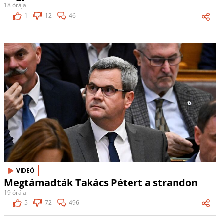
18 órája
1
12
46
VIDEÓ
Megtámadták Takács Pétert a strandon
19 órája
5
72
496