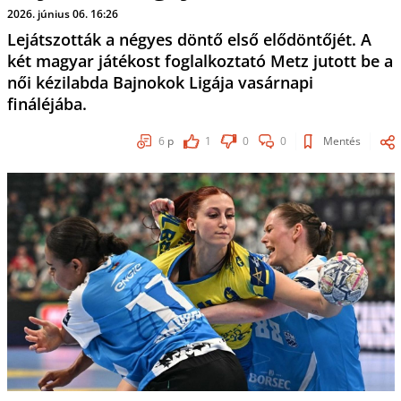
2026. június 06. 16:26
Lejátszották a négyes döntő első elődöntőjét. A
két magyar játékost foglalkoztató Metz jutott be a
női kézilabda Bajnokok Ligája vasárnapi
fináléjába.
6
p
1
0
0
Mentés