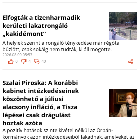
Elfogták a tizenharmadik
kerületi lakatrongáló
„kakidémont”
A helyiek szerint a rongáló ténykedése már régóta
bűzlött, csak sokáig nem tudták, ki áll mögötte.
2026.08.09 05:53
0
4
40
Szalai Piroska: A korábbi
kabinet intézkedéseinek
köszönhető a júliusi
alacsony infláció, a Tisza
lépései csak drágulást
hoztak azóta
A pozitív hatások szinte kivétel nélkül az Orbán-
kormányok azon intézkedéseiből fakadnak, amelyeket az