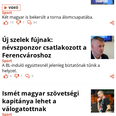
VIDEÓ
Sport
Két magyar is bekerült a torna álomcsapatába.
19
1
84
Új szelek fújnak:
névszponzor csatlakozott a
Ferencvároshoz
Sport
A BL-induló együttesnél jelenleg biztatónak tűnik a
helyzet.
6
1
6
Ismét magyar szövetségi
kapitánya lehet a
válogatottnak
Sport