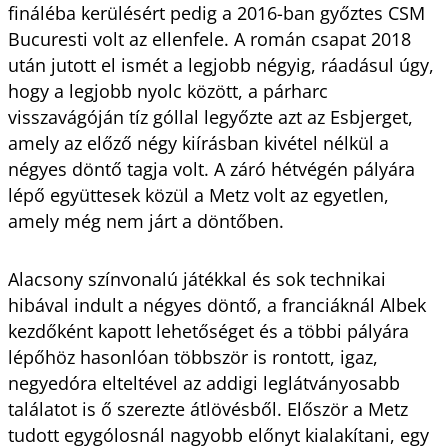
fináléba kerülésért pedig a 2016-ban győztes CSM
Bucuresti volt az ellenfele. A román csapat 2018
után jutott el ismét a legjobb négyig, ráadásul úgy,
hogy a legjobb nyolc között, a párharc
visszavágóján tíz góllal legyőzte azt az Esbjerget,
amely az előző négy kiírásban kivétel nélkül a
négyes döntő tagja volt. A záró hétvégén pályára
lépő együttesek közül a Metz volt az egyetlen,
amely még nem járt a döntőben.
Alacsony színvonalú játékkal és sok technikai
hibával indult a négyes döntő, a franciáknál Albek
kezdőként kapott lehetőséget és a többi pályára
lépőhöz hasonlóan többször is rontott, igaz,
negyedóra elteltével az addigi leglátványosabb
találatot is ő szerezte átlövésből. Először a Metz
tudott egygólosnál nagyobb előnyt kialakítani, egy