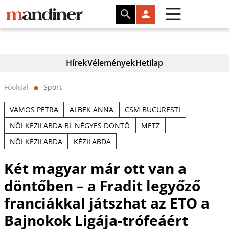
Hírek
Vélemények
Hetilap
Főoldal
Sport
⬤
VÁMOS PETRA
ALBEK ANNA
CSM BUCURESTI
NŐI KÉZILABDA BL NÉGYES DÖNTŐ
METZ
NŐI KÉZILABDA
KÉZILABDA
Két magyar már ott van a
döntőben – a Fradit legyőző
franciákkal játszhat az ETO a
Bajnokok Ligája-trófeáért