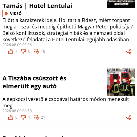
Tamás | Hotel Lentulai
VIDEÓ
Eljött a karakterek ideje. Hol tart a Fidesz, miért torpant
meg a Tisza, és meddig építhető Magyar Péter politikája?
Belső konfliktusok, stratégiai hibák és a nemzeti oldal
következő feladatai a Hotel Lentulai legújabb adásában.
2026.08.09 09:06
7
0
18
A Tiszába csúszott és
elmerült egy autó
A gépkocsi vezetője csodával határos módon menekült
meg.
2026.08.09 08:59
0
1
21