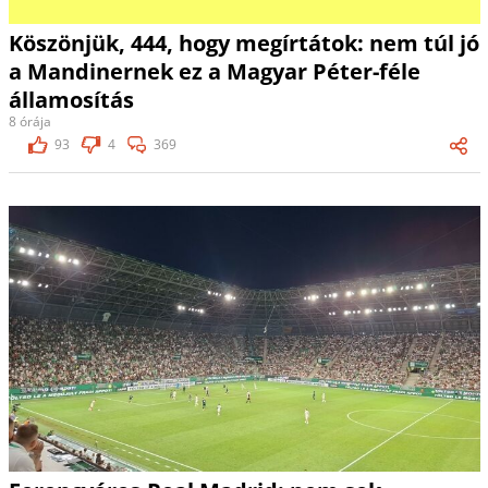
Köszönjük, 444, hogy megírtátok: nem túl jó
a Mandinernek ez a Magyar Péter-féle
államosítás
8 órája
93
4
369