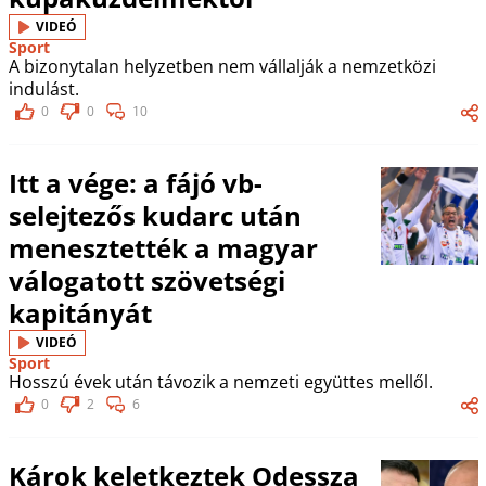
VIDEÓ
Sport
A bizonytalan helyzetben nem vállalják a nemzetközi
indulást.
0
0
10
Itt a vége: a fájó vb-
selejtezős kudarc után
menesztették a magyar
válogatott szövetségi
kapitányát
VIDEÓ
Sport
Hosszú évek után távozik a nemzeti együttes mellől.
0
2
6
Károk keletkeztek Odessza