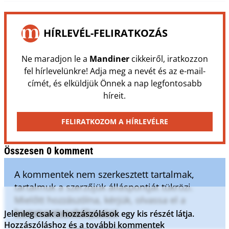
HÍRLEVÉL-FELIRATKOZÁS
Ne maradjon le a
Mandiner
cikkeiről, iratkozzon
fel hírlevelünkre! Adja meg a nevét és az e-mail-
címét, és elküldjük Önnek a nap legfontosabb
híreit.
FELIRATKOZOM A HÍRLEVÉLRE
Összesen 0 komment
A kommentek nem szerkesztett tartalmak,
tartalmuk a szerzőjük álláspontját tükrözi.
Mielőtt hozzászólna, kérjük, olvassa el a
kommentszabályzatot
.
Jelenleg csak a hozzászólások egy kis részét látja.
Hozzászóláshoz és a további kommentek