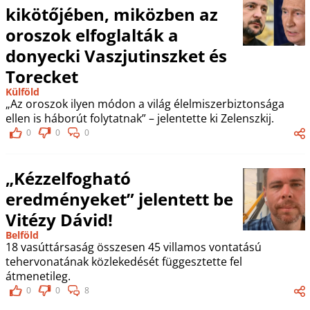
kikötőjében, miközben az
oroszok elfoglalták a
donyecki Vaszjutinszket és
Torecket
Külföld
„Az oroszok ilyen módon a világ élelmiszerbiztonsága
ellen is háborút folytatnak” – jelentette ki Zelenszkij.
0
0
0
„Kézzelfogható
eredményeket” jelentett be
Vitézy Dávid!
Belföld
18 vasúttársaság összesen 45 villamos vontatású
tehervonatának közlekedését függesztette fel
átmenetileg.
0
0
8