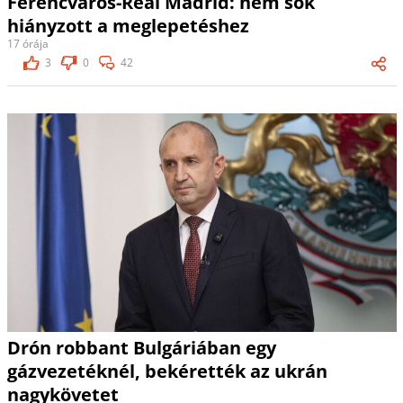
Ferencváros-Real Madrid: nem sok
hiányzott a meglepetéshez
17 órája
3
0
42
Drón robbant Bulgáriában egy
gázvezetéknél, bekérették az ukrán
nagykövetet