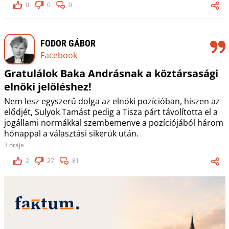
0
0
0
FODOR GÁBOR
Facebook
Gratulálok Baka Andrásnak a köztársasági
elnöki jelöléshez!
Nem lesz egyszerű dolga az elnöki pozícióban, hiszen az
elődjét, Sulyok Tamást pedig a Tisza párt távolította el a
jogállami normákkal szembemenve a pozíciójából három
hónappal a választási sikerük után.
3 órája
2
27
81