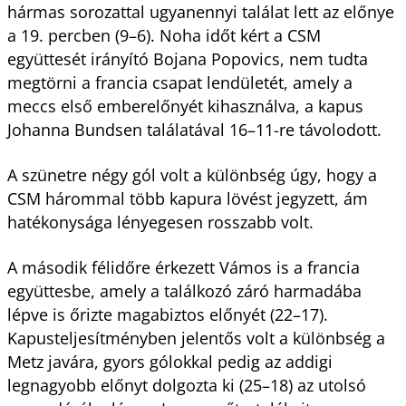
hármas sorozattal ugyanennyi találat lett az előnye
a 19. percben (9–6). Noha időt kért a CSM
együttesét irányító Bojana Popovics, nem tudta
megtörni a francia csapat lendületét, amely a
meccs első emberelőnyét kihasználva, a kapus
Johanna Bundsen találatával 16–11-re távolodott.
A szünetre négy gól volt a különbség úgy, hogy a
CSM hárommal több kapura lövést jegyzett, ám
hatékonysága lényegesen rosszabb volt.
A második félidőre érkezett Vámos is a francia
együttesbe, amely a találkozó záró harmadába
lépve is őrizte magabiztos előnyét (22–17).
Kapusteljesítményben jelentős volt a különbség a
Metz javára, gyors gólokkal pedig az addigi
legnagyobb előnyt dolgozta ki (25–18) az utolsó