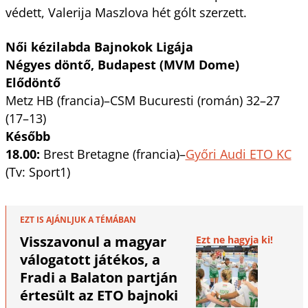
védett, Valerija Maszlova hét gólt szerzett.
Női kézilabda Bajnokok Ligája
Négyes döntő, Budapest (MVM Dome)
Elődöntő
Metz HB (francia)–CSM Bucuresti (román) 32–27
(17–13)
Később
18.00:
Brest Bretagne (francia)–
Győri Audi ETO KC
(Tv: Sport1)
EZT IS AJÁNLJUK A TÉMÁBAN
Visszavonul a magyar
Ezt ne hagyja ki!
válogatott játékos, a
Fradi a Balaton partján
értesült az ETO bajnoki