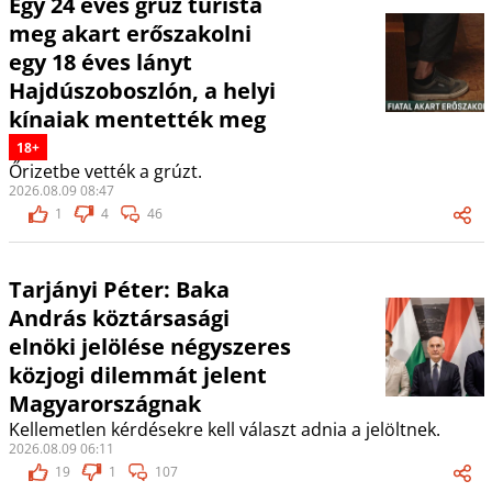
Egy 24 éves grúz turista
meg akart erőszakolni
egy 18 éves lányt
Hajdúszoboszlón, a helyi
kínaiak mentették meg
18+
Őrizetbe vették a grúzt.
2026.08.09 08:47
1
4
46
Tarjányi Péter: Baka
András köztársasági
elnöki jelölése négyszeres
közjogi dilemmát jelent
Magyarországnak
Kellemetlen kérdésekre kell választ adnia a jelöltnek.
2026.08.09 06:11
19
1
107