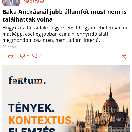
Népszava
Baka Andrásnál jobb államfőt most nem is
találhattak volna
Hogy ezt a társadalmi egyeztetést hogyan lehetett volna
másképp, esetleg jobban csinálni ennyi idő alatt,
megmondom őszintén, nem tudom. Interjú.
38 perce
0
5
8