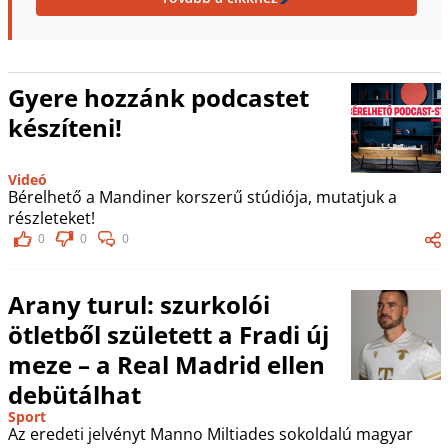
Gyere hozzánk podcastet
készíteni!
Videó
Bérelhető a Mandiner korszerű stúdiója, mutatjuk a
részleteket!
0
0
0
Arany turul: szurkolói
ötletből született a Fradi új
meze – a Real Madrid ellen
debütálhat
Sport
Az eredeti jelvényt Manno Miltiades sokoldalú magyar