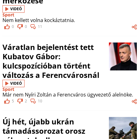
mérkőzése
VIDEÓ
Sport
Nem kellett volna kockáztatnia.
0
0
11
Váratlan bejelentést tett
Kubatov Gábor:
kulcspozícióban történt
változás a Ferencvárosnál
VIDEÓ
Sport
Már nem Nyíri Zoltán a Ferencváros ügyvezető alelnöke.
5
2
10
Új hét, újabb ukrán
támadássorozat orosz