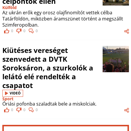
célpontok ellen
Külföld
Az ukrán erők egy orosz olajfinomítót vettek célba
Tatárföldön, miközben áramszünet történt a megszállt
Szimferopolban.
0
0
0
Kiütéses vereséget
szenvedett a DVTK
Soroksáron, a szurkolók a
lelátó elé rendelték a
csapatot
VIDEÓ
Sport
Óriási pofonba szaladtak bele a miskolciak.
0
0
0