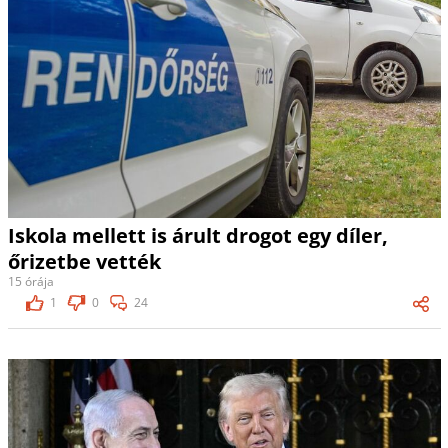
Iskola mellett is árult drogot egy díler,
őrizetbe vették
15 órája
1
0
24