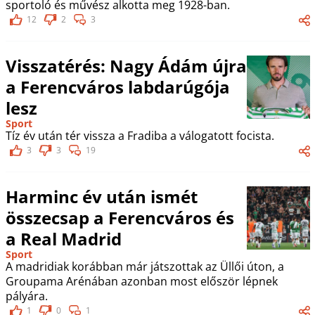
sportoló és művész alkotta meg 1928-ban.
12
2
3
Visszatérés: Nagy Ádám újra
a Ferencváros labdarúgója
lesz
Sport
Tíz év után tér vissza a Fradiba a válogatott focista.
3
3
19
Harminc év után ismét
összecsap a Ferencváros és
a Real Madrid
Sport
A madridiak korábban már játszottak az Üllői úton, a
Groupama Arénában azonban most először lépnek
pályára.
1
0
1