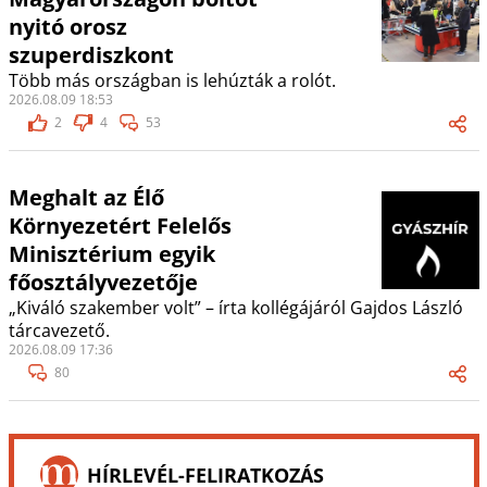
nyitó orosz
szuperdiszkont
Több más országban is lehúzták a rolót.
2026.08.09 18:53
2
4
53
Meghalt az Élő
Környezetért Felelős
Minisztérium egyik
főosztályvezetője
„Kiváló szakember volt” – írta kollégájáról Gajdos László
tárcavezető.
2026.08.09 17:36
80
HÍRLEVÉL-FELIRATKOZÁS