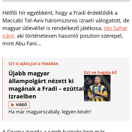
Hétfői hír egyébként, hogy a Fradi érdeklődik a
Maccabi Tel-Aviv háromszoros izraeli válogatott, de
magyar útlevéllel is rendelkező játékosa,
Ido Sahar
iránt,
aki történetesen hasonló poszton szerepel,
mint Abu Fani…
EZT IS AJÁNLJUK A TÉMÁBAN
Újabb magyar
Ezt ne hagyja ki!
állampolgárt nézett ki
magának a Fradi – ezúttal
Izraelben
VIDEÓ
Ha már magyarszabály, legyen kövér!
A Crvena zvezda a szerb bajnokságot már