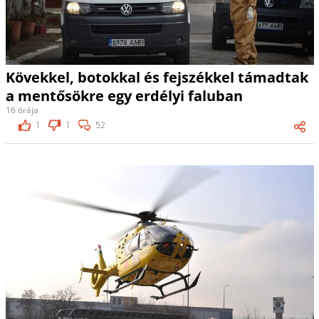
Kövekkel, botokkal és fejszékkel támadtak
a mentősökre egy erdélyi faluban
16 órája
1
1
52