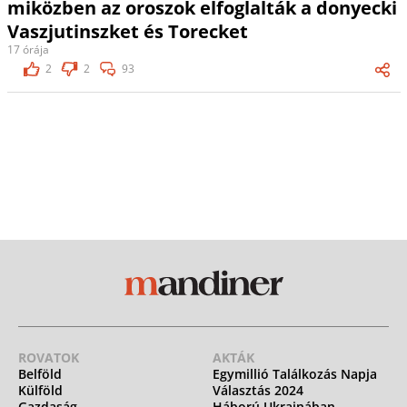
miközben az oroszok elfoglalták a donyecki
Vaszjutinszket és Torecket
17 órája
2
2
93
ROVATOK
AKTÁK
Belföld
Egymillió Találkozás Napja
Külföld
Választás 2024
Gazdaság
Háború Ukrajnában