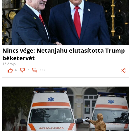
Nincs vége: Netanjahu elutasította Trump
béketervét
15 órája
4
7
232