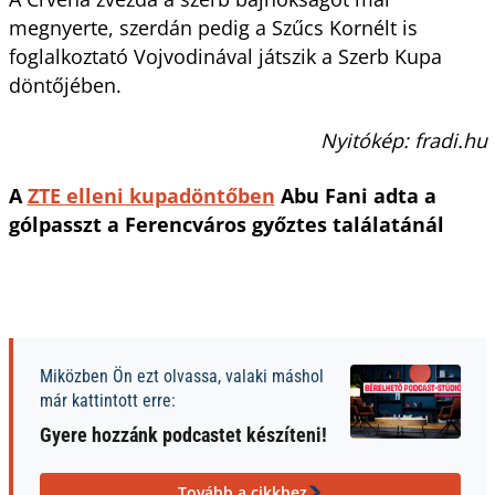
megnyerte, szerdán pedig a Szűcs Kornélt is
foglalkoztató Vojvodinával játszik a Szerb Kupa
döntőjében.
Nyitókép: fradi.hu
A
ZTE elleni kupadöntőben
Abu Fani adta a
gólpasszt a Ferencváros győztes találatánál
Miközben Ön ezt olvassa, valaki máshol
már kattintott erre:
Gyere hozzánk podcastet készíteni!
Tovább a cikkhez