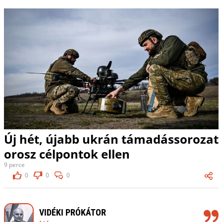
Új hét, újabb ukrán támadássorozat
orosz célpontok ellen
9 perce
0
0
0
VIDÉKI PRÓKÁTOR