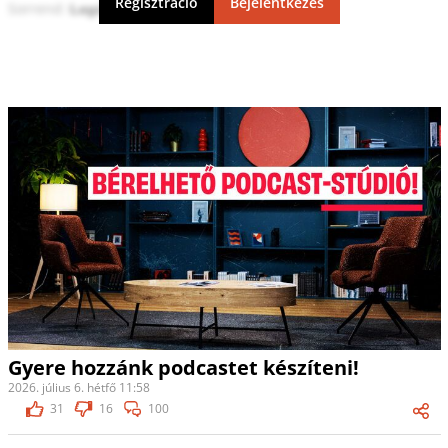
Regisztráció
Bejelentkezés
Sorrend:
Gyere hozzánk podcastet készíteni!
2026. július 6. hétfő 11:58
31
16
100