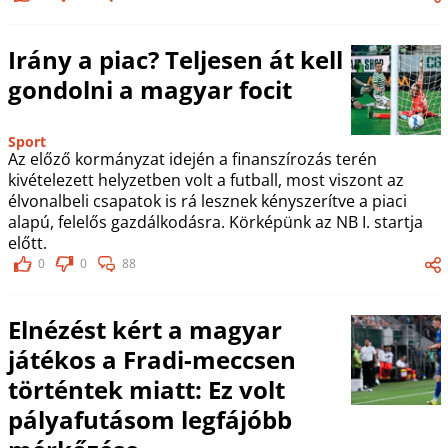
Irány a piac? Teljesen át kell
gondolni a magyar focit
Sport
Az előző kormányzat idején a finanszírozás terén
kivételezett helyzetben volt a futball, most viszont az
élvonalbeli csapatok is rá lesznek kényszerítve a piaci
alapú, felelős gazdálkodásra. Körképünk az NB I. startja
előtt.
0
0
88
Elnézést kért a magyar
játékos a Fradi-meccsen
történtek miatt: Ez volt
pályafutásom legfájóbb