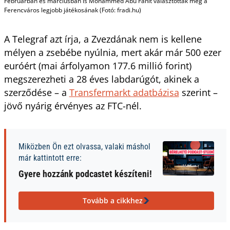
Februárban és márciusban is Mohammed Abu Fanit választották meg a
Ferencváros legjobb játékosának (Fotó: fradi.hu)
A Telegraf azt írja, a Zvezdának nem is kellene
mélyen a zsebébe nyúlnia, mert akár már 500 ezer
euróért (mai árfolyamon 177.6 millió forint)
megszerezheti a 28 éves labdarúgót, akinek a
szerződése – a
Transfermarkt adatbázisa
szerint –
jövő nyárig érvényes az FTC-nél.
Miközben Ön ezt olvassa, valaki máshol
már kattintott erre:
Gyere hozzánk podcastet készíteni!
Tovább a cikkhez