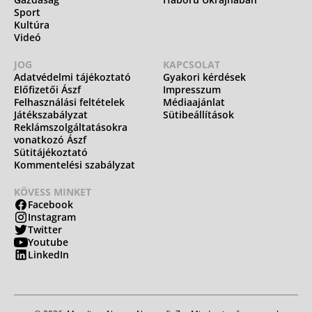
Sport
Kultúra
Videó
JOG
KAPCSOLAT
Adatvédelmi tájékoztató
Gyakori kérdések
Előfizetői Ászf
Impresszum
Felhasználási feltételek
Médiaajánlat
Játékszabályzat
Sütibeállítások
Reklámszolgáltatásokra
vonatkozó Ászf
Sütitájékoztató
Kommentelési szabályzat
KÖVESS MINKET
Facebook
Instagram
Twitter
Youtube
LinkedIn