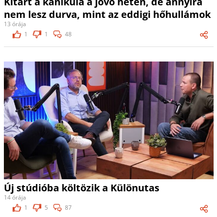
Kitart a kánikula a jövő héten, de annyira
nem lesz durva, mint az eddigi hőhullámok
13 órája
1
1
48
Új stúdióba költözik a Különutas
14 órája
1
5
87