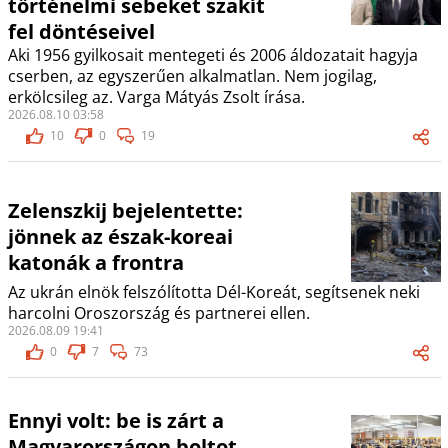
történelmi sebeket szakít
fel döntéseivel
Aki 1956 gyilkosait mentegeti és 2006 áldozatait hagyja
cserben, az egyszerűen alkalmatlan. Nem jogilag,
erkölcsileg az. Varga Mátyás Zsolt írása.
2026.08.10 03:58
10
0
19
Zelenszkij bejelentette:
jönnek az észak-koreai
katonák a frontra
Az ukrán elnök felszólította Dél-Koreát, segítsenek neki
harcolni Oroszország és partnerei ellen.
2026.08.09 19:41
0
7
73
Ennyi volt: be is zárt a
Magyarországon boltot