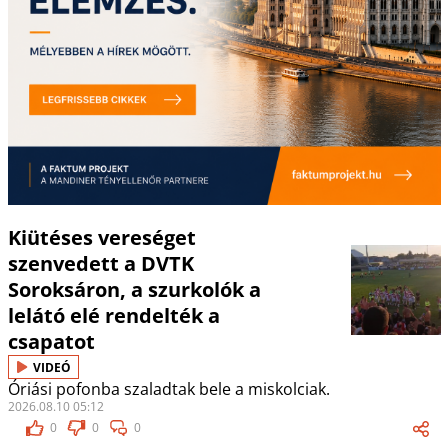
Kiütéses vereséget
szenvedett a DVTK
Soroksáron, a szurkolók a
lelátó elé rendelték a
csapatot
VIDEÓ
Óriási pofonba szaladtak bele a miskolciak.
2026.08.10 05:12
0
0
0