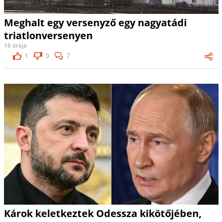
Meghalt egy versenyző egy nagyatádi
triatlonversenyen
16 órája
1
0
7
Károk keletkeztek Odessza kikötőjében,