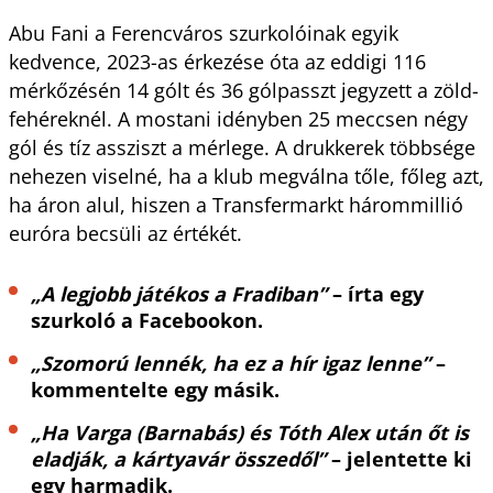
Abu Fani a Ferencváros szurkolóinak egyik
kedvence, 2023-as érkezése óta az eddigi 116
mérkőzésén 14 gólt és 36 gólpasszt jegyzett a zöld-
fehéreknél. A mostani idényben 25 meccsen négy
gól és tíz assziszt a mérlege. A drukkerek többsége
nehezen viselné, ha a klub megválna tőle, főleg azt,
ha áron alul, hiszen a Transfermarkt hárommillió
euróra becsüli az értékét.
„A legjobb játékos a Fradiban”
– írta egy
szurkoló a Facebookon.
„Szomorú lennék, ha ez a hír igaz lenne”
–
kommentelte egy másik.
„Ha Varga (Barnabás) és Tóth Alex után őt is
eladják, a kártyavár összedől”
– jelentette ki
egy harmadik.