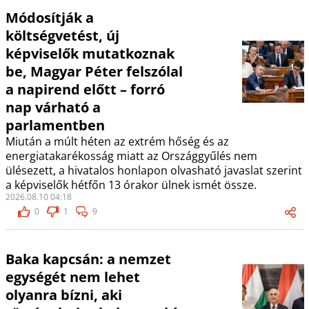
Módosítják a
költségvetést, új
képviselők mutatkoznak
be, Magyar Péter felszólal
a napirend előtt – forró
nap várható a
parlamentben
Miután a múlt héten az extrém hőség és az
energiatakarékosság miatt az Országgyűlés nem
ülésezett, a hivatalos honlapon olvasható javaslat szerint
a képviselők hétfőn 13 órakor ülnek ismét össze.
2026.08.10 04:18
0
1
9
Baka kapcsán: a nemzet
egységét nem lehet
olyanra bízni, aki