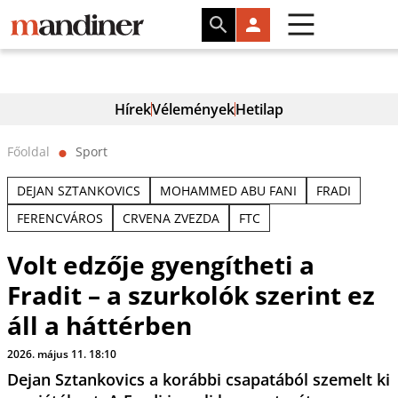
Hírek
Vélemények
Hetilap
Főoldal
Sport
⬤
DEJAN SZTANKOVICS
MOHAMMED ABU FANI
FRADI
FERENCVÁROS
CRVENA ZVEZDA
FTC
Volt edzője gyengítheti a
Fradit – a szurkolók szerint ez
áll a háttérben
2026. május 11. 18:10
Dejan Sztankovics a korábbi csapatából szemelt ki