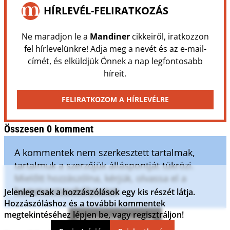
HÍRLEVÉL-FELIRATKOZÁS
Ne maradjon le a
Mandiner
cikkeiről, iratkozzon
fel hírlevelünkre! Adja meg a nevét és az e-mail-
címét, és elküldjük Önnek a nap legfontosabb
híreit.
FELIRATKOZOM A HÍRLEVÉLRE
Összesen 0 komment
A kommentek nem szerkesztett tartalmak,
tartalmuk a szerzőjük álláspontját tükrözi.
Mielőtt hozzászólna, kérjük, olvassa el a
kommentszabályzatot
.
Jelenleg csak a hozzászólások egy kis részét látja.
Hozzászóláshoz és a további kommentek
megtekintéséhez lépjen be, vagy regisztráljon!
Kommentek frissítése