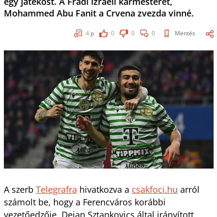
egy játékost. A Fradi izraeli karmesterét,
Mohammed Abu Fanit a Crvena zvezda vinné.
4
p
0
0
0
Mentés
A szerb
Telegrafra
hivatkozva a
csakfoci.hu
arról
számolt be, hogy a Ferencváros korábbi
vezetőedzője, Dejan Sztankovics által irányított