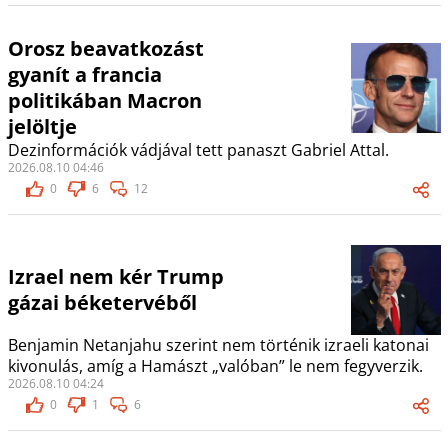
Orosz beavatkozást
gyanít a francia
politikában Macron
jelöltje
Dezinformációk vádjával tett panaszt Gabriel Attal.
2026.08.10 04:46
0
6
12
Izrael nem kér Trump
gázai béketervéből
Benjamin Netanjahu szerint nem történik izraeli katonai
kivonulás, amíg a Hamászt „valóban” le nem fegyverzik.
2026.08.10 04:24
0
1
6