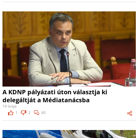
A KDNP pályázati úton választja ki
delegáltját a Médiatanácsba
14 órája
1
2
60