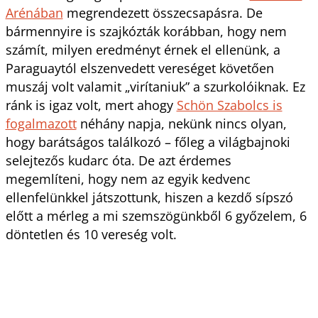
Arénában
megrendezett összecsapásra. De
bármennyire is szajkózták korábban, hogy nem
számít, milyen eredményt érnek el ellenünk, a
Paraguaytól elszenvedett vereséget követően
muszáj volt valamit „virítaniuk” a szurkolóiknak. Ez
ránk is igaz volt, mert ahogy
Schön Szabolcs is
fogalmazott
néhány napja, nekünk nincs olyan,
hogy barátságos találkozó – főleg a világbajnoki
selejtezős kudarc óta. De azt érdemes
megemlíteni, hogy nem az egyik kedvenc
ellenfelünkkel játszottunk, hiszen a kezdő sípszó
előtt a mérleg a mi szemszögünkből 6 győzelem, 6
döntetlen és 10 vereség volt.