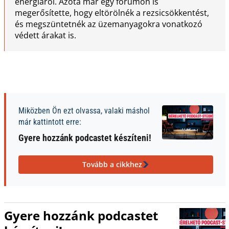
energiáról. Azóta már egy fórumon is
megerősítette, hogy eltörölnék a rezsicsökkentést,
és megszüntetnék az üzemanyagokra vonatkozó
védett árakat is.
Miközben Ön ezt olvassa, valaki máshol
már kattintott erre:
Gyere hozzánk podcastet készíteni!
Tovább a cikkhez
Gyere hozzánk podcastet