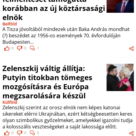
korábban az új köztársasági
elnök
Belföld
A Tisza jóvoltából mindezek után Baka András mondhat
(?) beszédet az 1956-os események 70. évfordulóján
Budapesten...
0
0
1
Zelenszkij váltig állítja:
Putyin titokban tömeges
mozgósításra és Európa
megzsarolására készül
Külföld
Zelenszkij szerint az orosz elnök nem képes katonai
sikereket elérni Ukrajnában, ezért kétségbeesetten keres
olyan szimbolikus győzelmeket, amelyekkel igazolni tudja
a kolosszális veszteségeket a saját lakossága előtt.
0
0
5