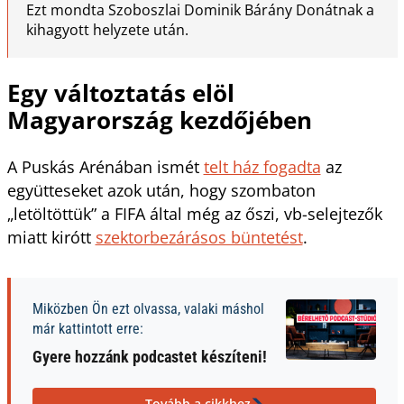
Ezt mondta Szoboszlai Dominik Bárány Donátnak a
kihagyott helyzete után.
Egy változtatás elöl
Magyarország kezdőjében
A Puskás Arénában ismét
telt ház fogadta
az
együtteseket azok után, hogy szombaton
„letöltöttük” a FIFA által még az őszi, vb-selejtezők
miatt kirótt
szektorbezárásos büntetést
.
Miközben Ön ezt olvassa, valaki máshol
már kattintott erre:
Gyere hozzánk podcastet készíteni!
Tovább a cikkhez