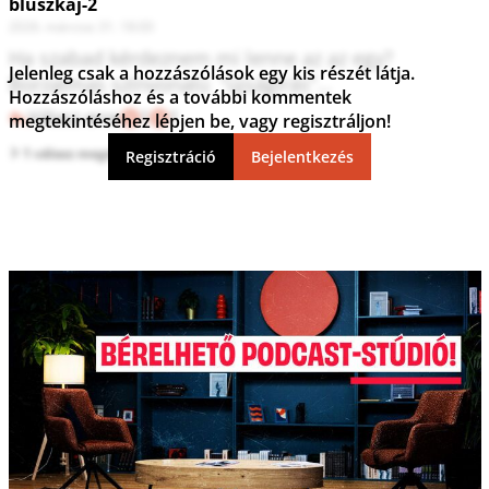
bluszkaj-2
2026. március 31. 18:00
Ha szabad kérdeznem mi lenne az az egy?

Jelenleg csak a hozzászólások egy kis részét látja.
Borzalmas színvonalú  “újságírás”…
Hozzászóláshoz és a további kommentek
Válasz erre
1
1
megtekintéséhez lépjen be, vagy regisztráljon!
1 válasz megtekintése
Regisztráció
Bejelentkezés