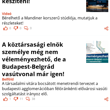
készíteni!
Videó
Bérelhető a Mandiner korszerű stúdiója, mutatjuk a
részleteket!
0
0
0
A köztársasági elnök
személye még nem
véleményezhető, de a
Budapest-Belgrád
vasútvonal már igen!
Belföld
A társadalmi vitára bocsátott menetrendi tervezet a
budapesti agglomerációban félóránkénti elővárosi vasúti
szolgáltatást irányoz elő.
1
11
38