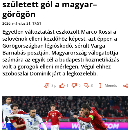
született gól a magyar–
görögön
2026. március 31. 17:51
Egyetlen változtatást eszközölt Marco Rossi a
szlovénok elleni kezdőhöz képest, azt éppen a
Görögországban légióskodó, sérült Varga
Barnabás posztján. Magyarország válogatottja
számára az egyik cél a budapesti kozmetikázás
volt a görögök elleni mérlegen. Végül ehhez
Szoboszlai Dominik járt a legközelebb.
8
p
1
5
8
Mentés