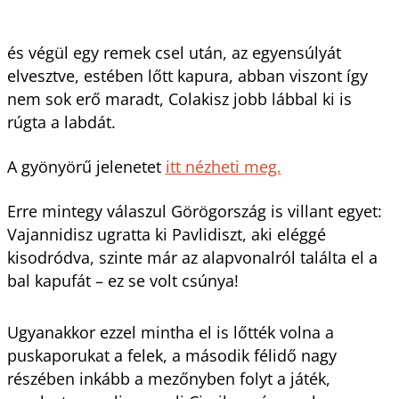
és végül egy remek csel után, az egyensúlyát
elvesztve, estében lőtt kapura, abban viszont így
nem sok erő maradt, Colakisz jobb lábbal ki is
rúgta a labdát.
A gyönyörű jelenetet
itt nézheti meg.
Erre mintegy válaszul Görögország is villant egyet:
Vajannidisz ugratta ki Pavlidiszt, aki eléggé
kisodródva, szinte már az alapvonalról találta el a
bal kapufát – ez se volt csúnya!
Ugyanakkor ezzel mintha el is lőtték volna a
puskaporukat a felek, a második félidő nagy
részében inkább a mezőnyben folyt a játék,