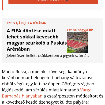
EZT IS AJÁNLJUK A TÉMÁBAN
A FIFA döntése miatt
Ezt ne hagyja ki!
lehet sokkal kevesebb
magyar szurkoló a Puskás
Arénában
Jelentősen kellett csökkenteni a jegyek számát.
Marco Rossi, a mieink szövetségi kapitánya
korábban már belengetett néhány változtatást,
ebből végül egy lett: az éppen Görögországban
légióskodó, ám sérülés miatt kimaradó
Varga
Barnabás hiányában
a csatárposzton módosított és
a következő kezdő tizenegyet küldte pályára: