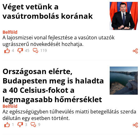
Véget vetünk a
vasútrombolás korának
Belföld
A lajosmizsei vonal fejlesztése a vasúton utazók
ugrásszerű növekedését hozhatja.
4
45
119
Országosan elérte,
Budapesten meg is haladta
a 40 Celsius-fokot a
legmagasabb hőmérséklet
Belföld
Az egészségügyben túlhevülés miatti betegellátás szerda
délután egy esetben történt.
1
3
9