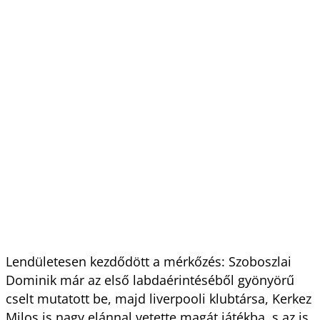
Lendületesen kezdődött a mérkőzés: Szoboszlai
Dominik már az első labdaérintéséből gyönyörű
cselt mutatott be, majd liverpooli klubtársa, Kerkez
Milos is nagy elánnal vetette magát játékba, s az is