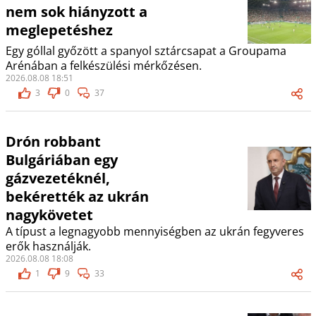
nem sok hiányzott a
meglepetéshez
Egy góllal győzött a spanyol sztárcsapat a Groupama
Arénában a felkészülési mérkőzésen.
2026.08.08 18:51
3
0
37
Drón robbant
Bulgáriában egy
gázvezetéknél,
bekérették az ukrán
nagykövetet
A típust a legnagyobb mennyiségben az ukrán fegyveres
erők használják.
2026.08.08 18:08
1
9
33