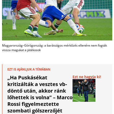
Magyarország–Görögország: a barátságos mérkőzés ellenére nem fogták
vissza magukat a játékosok
EZT IS AJÁNLJUK A TÉMÁBAN
„Ha Puskásékat
Ezt ne hagyja ki!
kritizálták a vesztes vb-
döntő után, akkor ránk
lőhettek is volna” – Marco
Rossi figyelmeztette
szombati gólszerzőjét