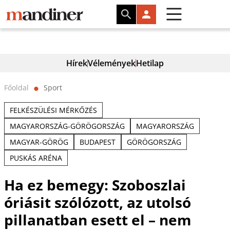
Hírek
Vélemények
Hetilap
Főoldal
Sport
⬤
FELKÉSZÜLÉSI MÉRKŐZÉS
MAGYARORSZÁG-GÖRÖGORSZÁG
MAGYARORSZÁG
MAGYAR-GÖRÖG
BUDAPEST
GÖRÖGORSZÁG
PUSKÁS ARÉNA
Ha ez bemegy: Szoboszlai
óriásit szólózott, az utolsó
pillanatban esett el – nem