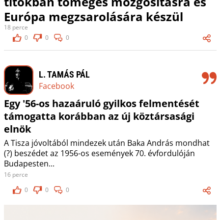
titokban tömeges mozgósításra és
Európa megzsarolására készül
18 perce
0
0
0
L. TAMÁS PÁL
Facebook
Egy '56-os hazaáruló gyilkos felmentését
támogatta korábban az új köztársasági
elnök
A Tisza jóvoltából mindezek után Baka András mondhat
(?) beszédet az 1956-os események 70. évfordulóján
Budapesten...
16 perce
0
0
0