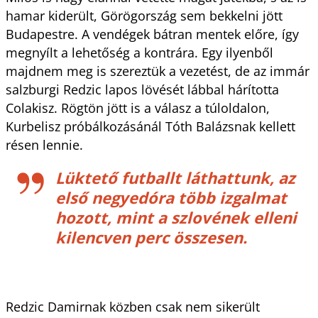
hamar kiderült, Görögország sem bekkelni jött
Budapestre. A vendégek bátran mentek előre, így
megnyílt a lehetőség a kontrára. Egy ilyenből
majdnem meg is szereztük a vezetést, de az immár
salzburgi Redzic lapos lövését lábbal hárította
Colakisz. Rögtön jött is a válasz a túloldalon,
Kurbelisz próbálkozásánál Tóth Balázsnak kellett
résen lennie.
Lüktető futballt láthattunk, az
első negyedóra több izgalmat
hozott, mint a szlovének elleni
kilencven perc összesen.
Redzic Damirnak közben csak nem sikerült