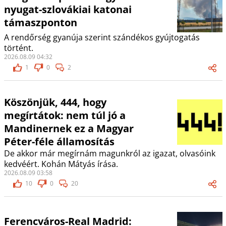
nyugat-szlovákiai katonai
támaszponton
A rendőrség gyanúja szerint szándékos gyújtogatás
történt.
2026.08.09 04:32
1
0
2
Köszönjük, 444, hogy
megírtátok: nem túl jó a
Mandinernek ez a Magyar
Péter-féle államosítás
De akkor már megírnám magunkról az igazat, olvasóink
kedvéért. Kohán Mátyás írása.
2026.08.09 03:58
10
0
20
Ferencváros-Real Madrid: