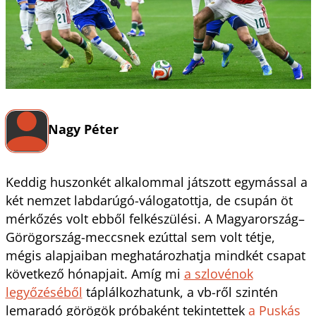
Nagy Péter
Keddig huszonkét alkalommal játszott egymással a
két nemzet labdarúgó-válogatottja, de csupán öt
mérkőzés volt ebből felkészülési. A Magyarország–
Görögország-meccsnek ezúttal sem volt tétje,
mégis alapjaiban meghatározhatja mindkét csapat
következő hónapjait. Amíg mi
a szlovénok
legyőzéséből
táplálkozhatunk, a vb-ről szintén
lemaradó görögök próbaként tekintettek
a Puskás