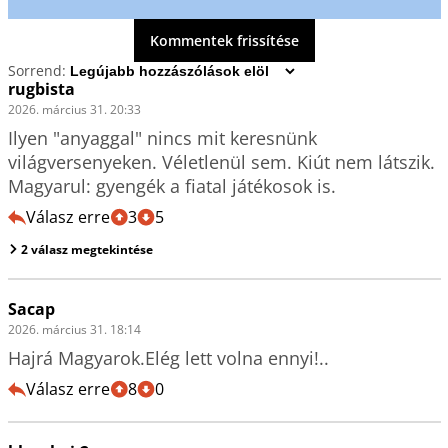
Kommentek frissítése
Sorrend:
rugbista
2026. március 31. 20:33
Ilyen "anyaggal" nincs mit keresnünk 
világversenyeken. Véletlenül sem. Kiút nem látszik. 
Magyarul: gyengék a fiatal játékosok is.
Válasz erre
3
5
2 válasz megtekintése
Sacap
2026. március 31. 18:14
Hajrá Magyarok.Elég lett volna ennyi!..
Válasz erre
8
0