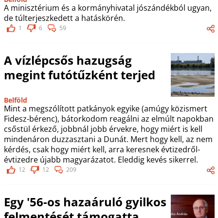
A minisztérium és a kormányhivatal jószándékból ugyan,
de túlterjeszkedett a hatáskörén.
1
6
59
A vízlépcsős hazugság
megint futótűzként terjed
Belföld
Mint a megszólított patkányok egyike (amúgy közismert
Fidesz-bérenc), bátorkodom reagálni az elmúlt napokban
csőstül érkező, jobbnál jobb érvekre, hogy miért is kell
mindenáron duzzasztani a Dunát. Mert hogy kell, az nem
kérdés, csak hogy miért kell, arra keresnek évtizedről-
évtizedre újabb magyarázatot. Eleddig kevés sikerrel.
12
12
209
Egy '56-os hazaáruló gyilkos
felmentését támogatta