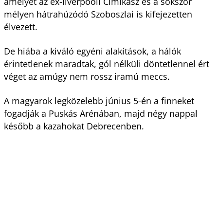
amelyet az ex-liverpooli Cimikasz és a sokszor
mélyen hátrahúzódó Szoboszlai is kifejezetten
élvezett.
De hiába a kiváló egyéni alakítások, a hálók
érintetlenek maradtak, gól nélküli döntetlennel ért
véget az amúgy nem rossz iramú meccs.
A magyarok legközelebb június 5-én a finneket
fogadják a Puskás Arénában, majd négy nappal
később a kazahokat Debrecenben.