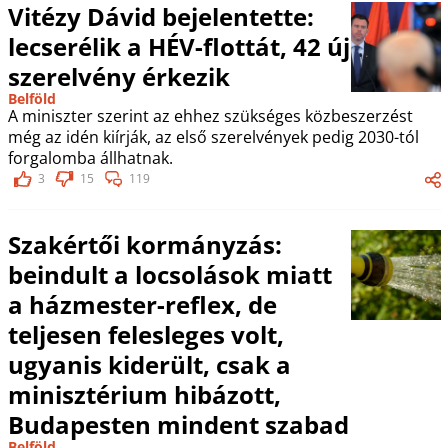
Vitézy Dávid bejelentette:
lecserélik a HÉV-flottát, 42 új
szerelvény érkezik
Belföld
A miniszter szerint az ehhez szükséges közbeszerzést
még az idén kiírják, az első szerelvények pedig 2030-tól
forgalomba állhatnak.
3
15
119
Szakértői kormányzás:
beindult a locsolások miatt
a házmester-reflex, de
teljesen felesleges volt,
ugyanis kiderült, csak a
minisztérium hibázott,
Budapesten mindent szabad
Belföld