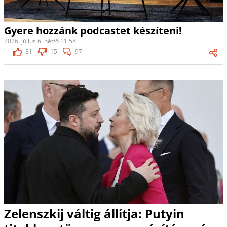
Gyere hozzánk podcastet készíteni!
2026. július 6. hétfő 11:58
31
15
97
Zelenszkij váltig állítja: Putyin