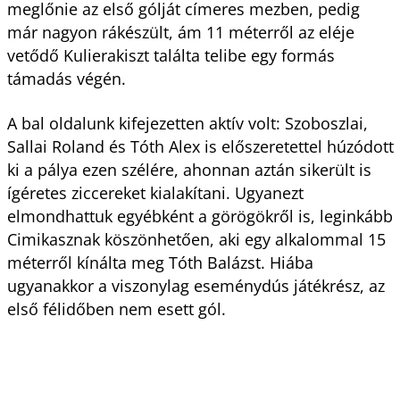
meglőnie az első gólját címeres mezben, pedig
már nagyon rákészült, ám 11 méterről az eléje
vetődő Kulierakiszt találta telibe egy formás
támadás végén.
A bal oldalunk kifejezetten aktív volt: Szoboszlai,
Sallai Roland és Tóth Alex is előszeretettel húzódott
ki a pálya ezen szélére, ahonnan aztán sikerült is
ígéretes ziccereket kialakítani. Ugyanezt
elmondhattuk egyébként a görögökről is, leginkább
Cimikasznak köszönhetően, aki egy alkalommal 15
méterről kínálta meg Tóth Balázst. Hiába
ugyanakkor a viszonylag eseménydús játékrész, az
első félidőben nem esett gól.