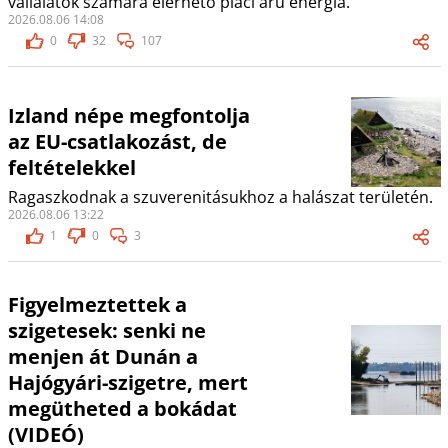
vállalatok számára elérhető piaci árú energia.
2026.08.06 14:08
0
32
107
Izland népe megfontolja
az EU-csatlakozást, de
feltételekkel
Ragaszkodnak a szuverenitásukhoz a halászat területén.
2026.08.06 13:22
1
0
3
Figyelmeztettek a
szigetesek: senki ne
menjen át Dunán a
Hajógyári-szigetre, mert
megütheted a bokádat
(VIDEÓ)