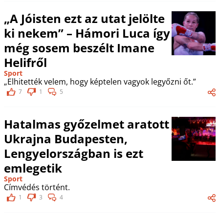
„A Jóisten ezt az utat jelölte
ki nekem” – Hámori Luca így
még sosem beszélt Imane
Helifről
Sport
„Elhitették velem, hogy képtelen vagyok legyőzni őt.”
7
1
5
Hatalmas győzelmet aratott
Ukrajna Budapesten,
Lengyelországban is ezt
emlegetik
Sport
Címvédés történt.
1
3
4