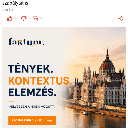
szabályait is.
5 órája
16
1
96