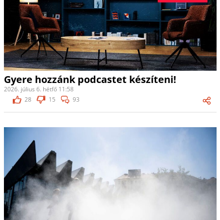
Gyere hozzánk podcastet készíteni!
2026. július 6. hétfő 11:58
28
15
93