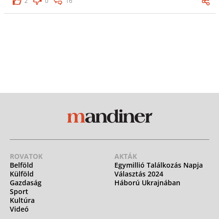
2
0
16
ROVATOK
AKTÁK
Belföld
Egymillió Találkozás Napja
Külföld
Választás 2024
Gazdaság
Háború Ukrajnában
Sport
Kultúra
Videó