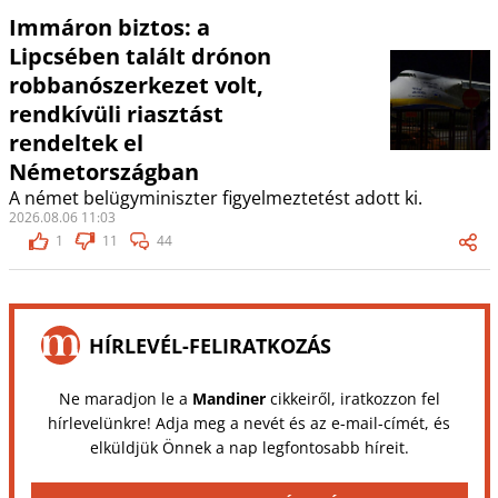
Immáron biztos: a
Lipcsében talált drónon
robbanószerkezet volt,
rendkívüli riasztást
rendeltek el
Németországban
A német belügyminiszter figyelmeztetést adott ki.
2026.08.06 11:03
1
11
44
HÍRLEVÉL-FELIRATKOZÁS
Ne maradjon le a
Mandiner
cikkeiről, iratkozzon fel
hírlevelünkre! Adja meg a nevét és az e-mail-címét, és
elküldjük Önnek a nap legfontosabb híreit.