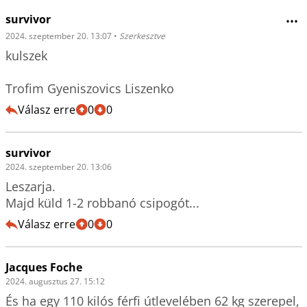
survivor
•••
2024. szeptember 20. 13:07
•
Szerkesztve
kulszek

Trofim Gyeniszovics Liszenko
Válasz erre
0
0
survivor
2024. szeptember 20. 13:06
Leszarja.

Majd küld 1-2 robbanó csipogót...
Válasz erre
0
0
Jacques Foche
2024. augusztus 27. 15:12
És ha egy 110 kilós férfi útlevelében 62 kg szerepel, 