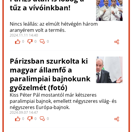
tűz a vívóinkban!
Nincs leállás: az elmúlt hétvégén három
aranyérem volt a termés.
2024.11.11 14:40
0
0
0
Párizsban szurkolta ki
magyar államfő a
paralimpiai bajnokunk
győzelmét (fotó)
Kiss Péter Pál mostantól már kétszeres
paralimpiai bajnok, emellett négyszeres világ- és
négyszeres Európa-bajnok.
2024.09.07 14:47
0
0
0