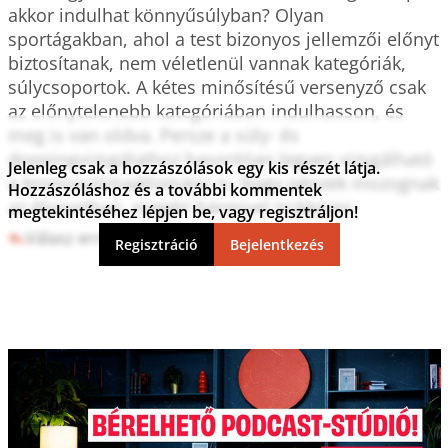
akkor indulhat könnyűsúlyban? Olyan 
sportágakban, ahol a test bizonyos jellemzői előnyt 
biztosítanak, nem véletlenül vannak kategóriák, 
súlycsoportok. A kétes minősítésű versenyző csak 
az előnytelenebb kategóriában indulhasson, és 
meg is van oldva. Persze a súly- és 
doppingvizsgálathoz hasonlóan legyen vizsgálható 
Jelenleg csak a hozzászólások egy kis részét látja.
a kromoszómaállomány is. Nagy pénzek mozognak 
Hozzászóláshoz és a további kommentek
az élsportban, megéri bármivel trükközni.
megtekintéséhez lépjen be, vagy regisztráljon!
Válasz erre
2
0
Regisztráció
Bejelentkezés