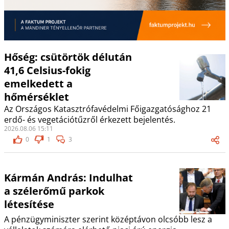
Hőség: csütörtök délután
41,6 Celsius-fokig
emelkedett a
hőmérséklet
Az Országos Katasztrófavédelmi Főigazgatósághoz 21
erdő- és vegetációtűzről érkezett bejelentés.
2026.08.06 15:11
0
1
3
Kármán András: Indulhat
a szélerőmű parkok
létesítése
A pénzügyminiszter szerint középtávon olcsóbb lesz a