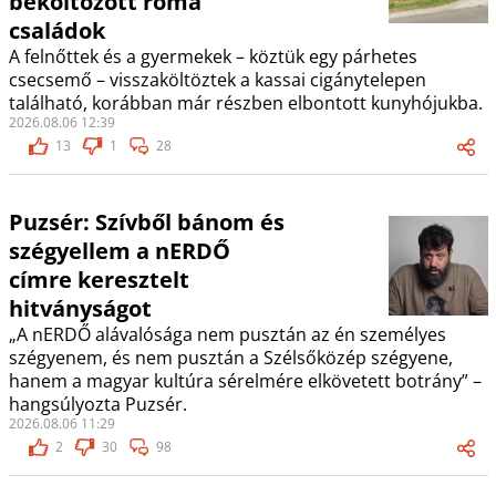
beköltözött roma
családok
A felnőttek és a gyermekek – köztük egy párhetes
csecsemő – visszaköltöztek a kassai cigánytelepen
található, korábban már részben elbontott kunyhójukba.
2026.08.06 12:39
13
1
28
Puzsér: Szívből bánom és
szégyellem a nERDŐ
címre keresztelt
hitványságot
„A nERDŐ alávalósága nem pusztán az én személyes
szégyenem, és nem pusztán a Szélsőközép szégyene,
hanem a magyar kultúra sérelmére elkövetett botrány” –
hangsúlyozta Puzsér.
2026.08.06 11:29
2
30
98