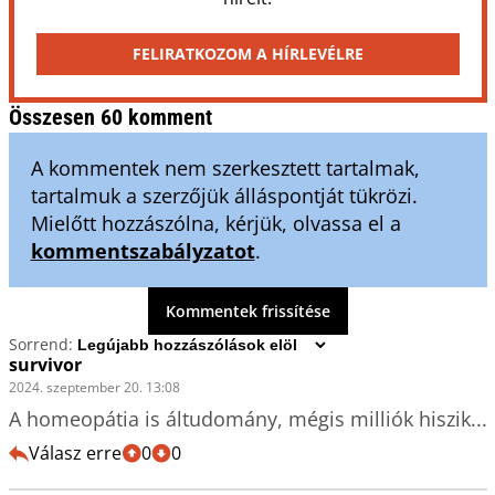
FELIRATKOZOM A HÍRLEVÉLRE
Összesen 60 komment
A kommentek nem szerkesztett tartalmak,
tartalmuk a szerzőjük álláspontját tükrözi.
Mielőtt hozzászólna, kérjük, olvassa el a
kommentszabályzatot
.
Kommentek frissítése
Sorrend:
survivor
2024. szeptember 20. 13:08
A homeopátia is áltudomány, mégis milliók hiszik...
Válasz erre
0
0