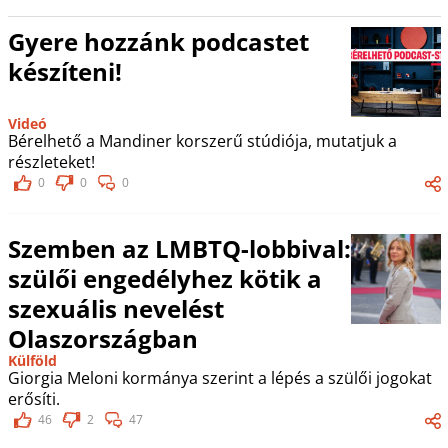
Gyere hozzánk podcastet
készíteni!
Videó
Bérelhető a Mandiner korszerű stúdiója, mutatjuk a
részleteket!
0
0
0
Szemben az LMBTQ-lobbival:
szülői engedélyhez kötik a
szexuális nevelést
Olaszországban
Külföld
Giorgia Meloni kormánya szerint a lépés a szülői jogokat
erősíti.
46
2
47