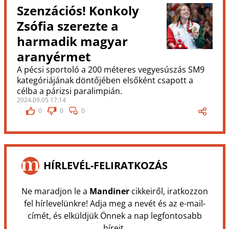
Szenzációs! Konkoly
Zsófia szerezte a
harmadik magyar
aranyérmet
A pécsi sportoló a 200 méteres vegyesúszás SM9
kategóriájának döntőjében elsőként csapott a
célba a párizsi paralimpián.
2024.09.05 17:14
0
0
0
HÍRLEVÉL-FELIRATKOZÁS
Ne maradjon le a
Mandiner
cikkeiről, iratkozzon
fel hírlevelünkre! Adja meg a nevét és az e-mail-
címét, és elküldjük Önnek a nap legfontosabb
híreit.