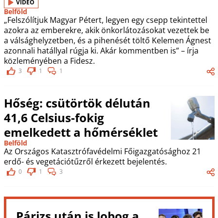
VIDEÓ
Belföld
„Felszólítjuk Magyar Pétert, legyen egy csepp tekintettel
azokra az emberekre, akik önkorlátozásokat vezettek be
a válsághelyzetben, és a pihenését töltő Kelemen Ágnest
azonnali hatállyal rúgja ki. Akár kommentben is” – írja
közleményében a Fidesz.
3
1
1
Hőség: csütörtök délután
41,6 Celsius-fokig
emelkedett a hőmérséklet
Belföld
Az Országos Katasztrófavédelmi Főigazgatósághoz 21
erdő- és vegetációtűzről érkezett bejelentés.
0
1
3
Párizs után is lobog a