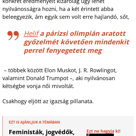
konkrét eredményeit kizárólag úgy lehet
nyilvánosságra hozni, ha a két érintett abba
beleegyezik, ám egyik sem volt erre hajlandó, sőt,
Helif
a párizsi olimpián aratott
győzelmét követően mindenkit
perrel fenyegetett meg
– többek között Elon Muskot, J. R. Rowlingot,
valamint Donald Trumpot –, aki nyilvánosan
kétségbe vonja női mivoltát.
Csakhogy eljött az igazság pillanata.
EZT IS AJÁNLJUK A TÉMÁBAN
Feministák, jogvédők,
Ezt ne hagyja ki!