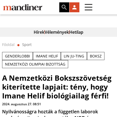
Hírek
Vélemények
Hetilap
Főoldal
Sport
⬤
GENDERLOBBI
IMANE HELIF
LIN JU-TING
BOKSZ
NEMZETKÖZI OLIMPIAI BIZOTTSÁG
A Nemzetközi Bokszszövetség
kiterítette lapjait: tény, hogy
Imane Helif biológiailag férfi!
2024. augusztus 27. 08:51
Nyilvánosságra hozták a független laborok