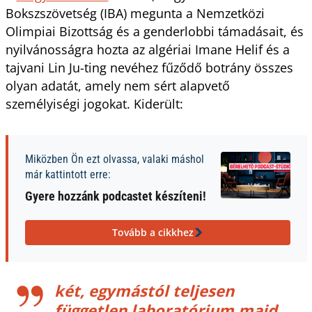
Bokszszövetség (IBA) megunta a Nemzetközi
Olimpiai Bizottság és a genderlobbi támadásait, és
nyilvánosságra hozta az algériai Imane Helif és a
tajvani Lin Ju-ting nevéhez fűződő botrány összes
olyan adatát, amely nem sért alapvető
személyiségi jogokat. Kiderült:
Miközben Ön ezt olvassa, valaki máshol
már kattintott erre:
Gyere hozzánk podcastet készíteni!
Tovább a cikkhez
két, egymástól teljesen
független laboratórium majd