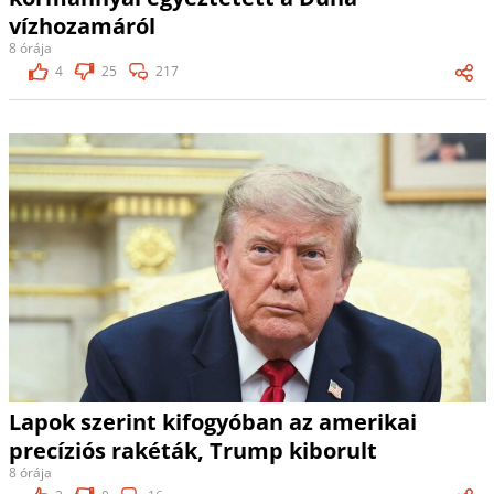
vízhozamáról
8 órája
4
25
217
Lapok szerint kifogyóban az amerikai
precíziós rakéták, Trump kiborult
8 órája