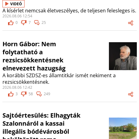
VIDEÓ
A kísérlet nemcsak életveszélyes, de teljesen felesleges is.
2026.08.06 12:54
0
7
25
Horn Gábor: Nem
folytatható a
rezsicsökkentésnek
elnevezett hazugság
A korábbi SZDSZ-es államtitkár ismét nekiment a
rezsicsökkentésnek.
2026.08.06 12:42
3
58
249
Sajtóértesülés: Elhagyták
Szalonnáról a kassai
illegális bódévárosból