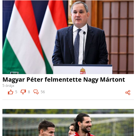
Magyar Péter felmentette Nagy Mártont
5 órája
5
8
56