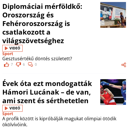
Diplomáciai mérföldkő:
Oroszország és
Fehéroroszország is
csatlakozott a
világszövetséghez
VIDEÓ
Sport
Gesztusértékű döntés született?
7
6
0
Évek óta ezt mondogatták
Hámori Lucának – de van,
ami szent és sérthetetlen
VIDEÓ
Sport
A profik között is kipróbálják magukat olimpiai ötödik
ökölvívóink.