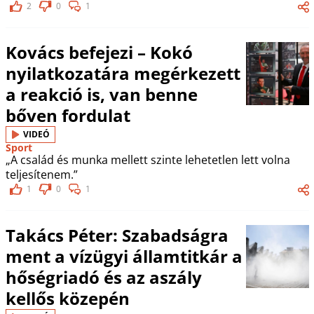
2
0
1
Kovács befejezi – Kokó
nyilatkozatára megérkezett
a reakció is, van benne
bőven fordulat
VIDEÓ
Sport
„A család és munka mellett szinte lehetetlen lett volna
teljesítenem.”
1
0
1
Takács Péter: Szabadságra
ment a vízügyi államtitkár a
hőségriadó és az aszály
kellős közepén