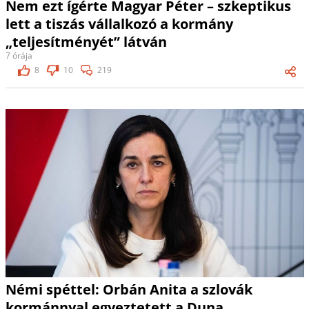
Nem ezt ígérte Magyar Péter – szkeptikus
lett a tiszás vállalkozó a kormány
„teljesítményét” látván
7 órája
8
10
219
Némi spéttel: Orbán Anita a szlovák
kormánnyal egyeztetett a Duna