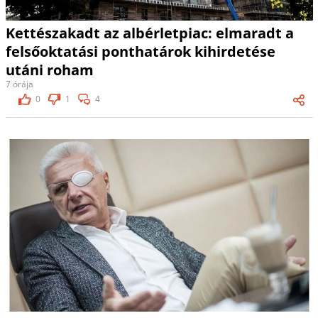
Kettészakadt az albérletpiac: elmaradt a
felsőoktatási ponthatárok kihirdetése
utáni roham
7 órája
0
1
4