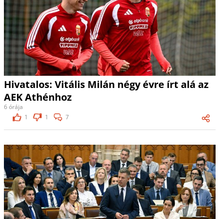
Hivatalos: Vitális Milán négy évre írt alá az
AEK Athénhoz
6 órája
1
1
7