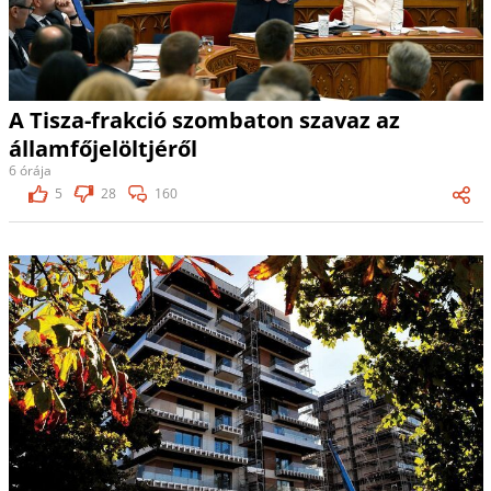
A Tisza-frakció szombaton szavaz az
államfőjelöltjéről
6 órája
5
28
160