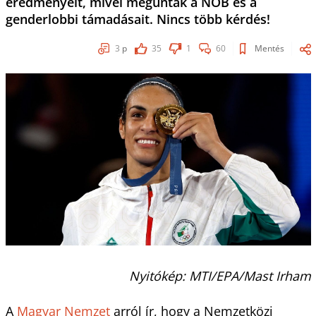
eredményeit, mivel megunták a NOB és a
genderlobbi támadásait. Nincs több kérdés!
3
p
35
1
60
Mentés
Nyitókép: MTI/EPA/Mast Irham
A
Magyar Nemzet
arról ír, hogy a Nemzetközi