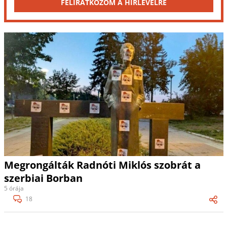
FELIRATKOZOM A HÍRLEVÉLRE
Megrongálták Radnóti Miklós szobrát a
szerbiai Borban
5 órája
18