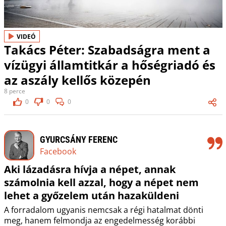
VIDEÓ
Takács Péter: Szabadságra ment a
vízügyi államtitkár a hőségriadó és
az aszály kellős közepén
8 perce
0
0
0
GYURCSÁNY FERENC
Facebook
Aki lázadásra hívja a népet, annak
számolnia kell azzal, hogy a népet nem
lehet a győzelem után hazaküldeni
A forradalom ugyanis nemcsak a régi hatalmat dönti
meg, hanem felmondja az engedelmesség korábbi