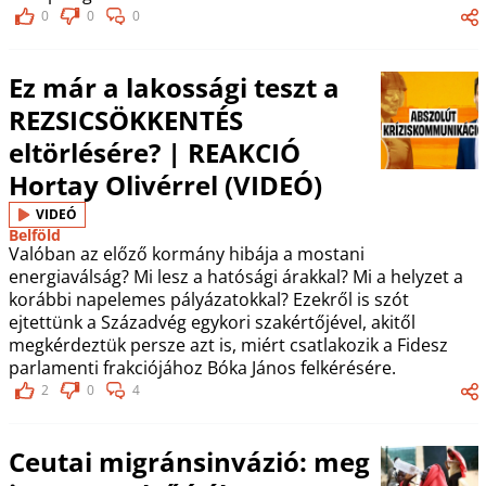
0
0
0
Ez már a lakossági teszt a
REZSICSÖKKENTÉS
eltörlésére? | REAKCIÓ
Hortay Olivérrel (VIDEÓ)
VIDEÓ
Belföld
Valóban az előző kormány hibája a mostani
energiaválság? Mi lesz a hatósági árakkal? Mi a helyzet a
korábbi napelemes pályázatokkal? Ezekről is szót
ejtettünk a Századvég egykori szakértőjével, akitől
megkérdeztük persze azt is, miért csatlakozik a Fidesz
parlamenti frakciójához Bóka János felkérésére.
2
0
4
Ceutai migránsinvázió: meg