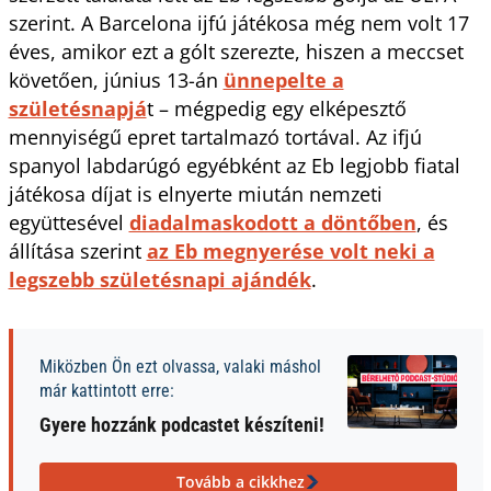
szerint. A Barcelona ijfú játékosa még nem volt 17
éves, amikor ezt a gólt szerezte, hiszen a meccset
követően, június 13-án
ünnepelte a
születésnapjá
t – mégpedig egy elképesztő
mennyiségű epret tartalmazó tortával. Az ifjú
spanyol labdarúgó egyébként az Eb legjobb fiatal
játékosa díjat is elnyerte miután nemzeti
együttesével
diadalmaskodott a döntőben
, és
állítása szerint
az Eb megnyerése volt neki a
legszebb születésnapi ajándék
.
Miközben Ön ezt olvassa, valaki máshol
már kattintott erre:
Gyere hozzánk podcastet készíteni!
Tovább a cikkhez