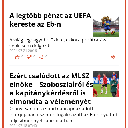
A legtöbb pénzt az UEFA
kereste az Eb-n
A világ legnagyobb üzlete, ekkora profitrátával
senki sem dolgozik.
2024.07.21 20:16
0
0
0
Ezért csalódott az MLSZ
elnöke – Szoboszlairól és
a kapitánykérdésről is
elmondta a véleményét
Csányi Sándor a sportnapilapnak adott
interjújában őszintén fogalmazott az Eb-n nyújtott
teljesítménnyel kapcsolatban.
2024.07.18 07:40