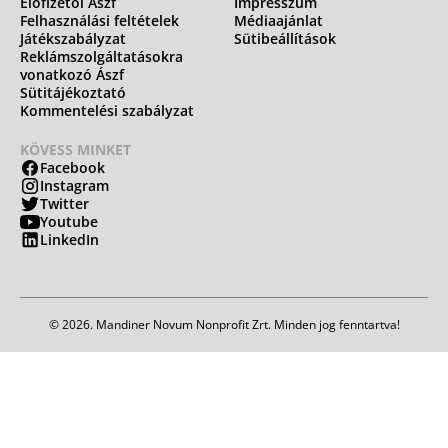
Előfizetői Ászf
Impresszum
Felhasználási feltételek
Médiaajánlat
Játékszabályzat
Sütibeállítások
Reklámszolgáltatásokra
vonatkozó Ászf
Sütitájékoztató
Kommentelési szabályzat
KÖVESS MINKET
Facebook
Instagram
Twitter
Youtube
LinkedIn
© 2026. Mandiner Novum Nonprofit Zrt. Minden jog fenntartva!