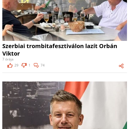
Szerbiai trombitafesztiválon lazít Orbán
Viktor
7 órája
29
1
74