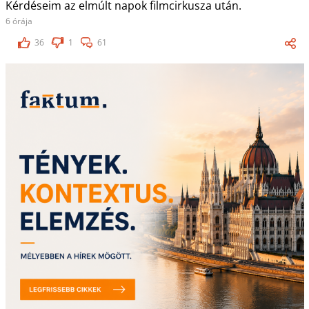
Kérdéseim az elmúlt napok filmcirkusza után.
6 órája
36
1
61