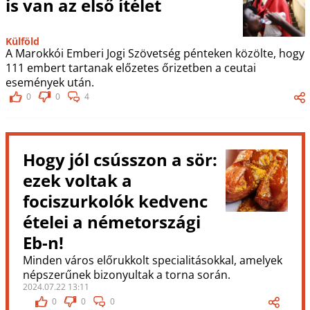
is van az első ítélet
Külföld
A Marokkói Emberi Jogi Szövetség pénteken közölte, hogy
111 embert tartanak előzetes őrizetben a ceutai
események után.
0
0
4
Hogy jól csússzon a sör:
ezek voltak a
fociszurkolók kedvenc
ételei a németországi
Eb-n!
Minden város előrukkolt specialitásokkal, amelyek
népszerűnek bizonyultak a torna során.
2024.07.22 13:11
0
0
0