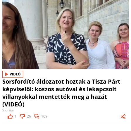
VIDEÓ
Sorsfordító áldozatot hoztak a Tisza Párt
képviselői: koszos autóval és lekapcsolt
villanyokkal mentették meg a hazát
(VIDEÓ)
9 órája
1
26
109