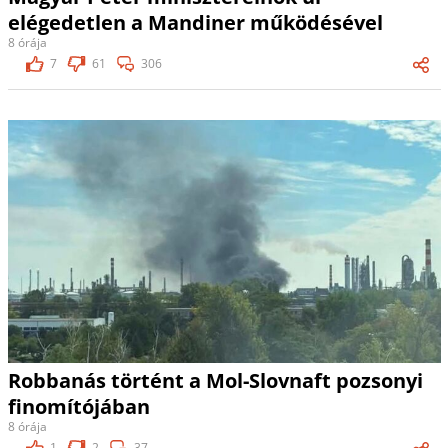
elégedetlen a Mandiner működésével
8 órája
7
61
306
Robbanás történt a Mol-Slovnaft pozsonyi
finomítójában
8 órája
1
2
37