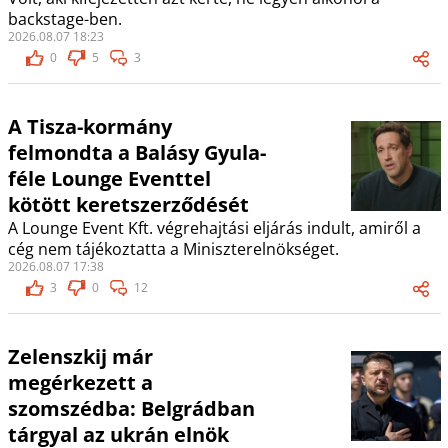
backstage-ben.
2026.08.07 18:23
0
5
3
A Tisza-kormány
felmondta a Balásy Gyula-
féle Lounge Eventtel
kötött keretszerződését
A Lounge Event Kft. végrehajtási eljárás indult, amiről a
cég nem tájékoztatta a Miniszterelnökséget.
2026.08.07 17:38
3
0
12
Zelenszkij már
megérkezett a
szomszédba: Belgrádban
tárgyal az ukrán elnök