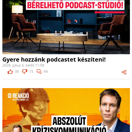
Gyere hozzánk podcastet készíteni!
2026. július 6. hétfő 11:58
30
15
94