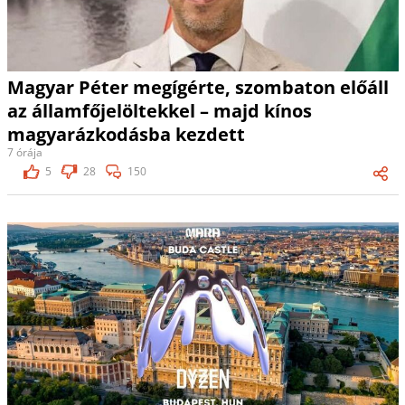
Magyar Péter megígérte, szombaton előáll
az államfőjelöltekkel – majd kínos
magyarázkodásba kezdett
7 órája
5
28
150