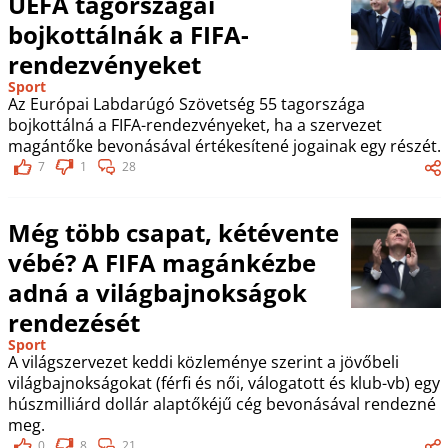
UEFA tagországai
bojkottálnák a FIFA-
rendezvényeket
Sport
Az Európai Labdarúgó Szövetség 55 tagországa
bojkottálná a FIFA-rendezvényeket, ha a szervezet
magántőke bevonásával értékesítené jogainak egy részét.
7
1
28
Még több csapat, kétévente
vébé? A FIFA magánkézbe
adná a világbajnokságok
rendezését
Sport
A világszervezet keddi közleménye szerint a jövőbeli
világbajnokságokat (férfi és női, válogatott és klub-vb) egy
húszmilliárd dollár alaptőkéjű cég bevonásával rendezné
meg.
0
8
21