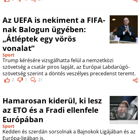
Az UEFA is nekiment a FIFA-
nak Balogun ügyében:
„Átléptek egy vörös
vonalat”
Sport
Trump kérésére vizsgálhatta felül a nemzetközi
szövetség a csatár piros lapját, az Európai Labdarúgó-
szövetség szerint a döntés veszélyes precedenst teremt.
2
1
21
Hamarosan kiderül, ki lesz
az ETO és a Fradi ellenfele
Európában
Sport
Kedden és szerdán sorsolnak a Bajnokok Ligájában és az
Európa-ligában is.