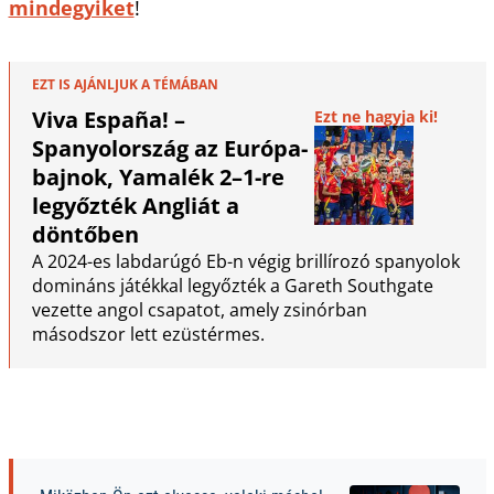
mindegyiket
!
EZT IS AJÁNLJUK A TÉMÁBAN
Viva España! –
Ezt ne hagyja ki!
Spanyolország az Európa-
bajnok, Yamalék 2–1-re
legyőzték Angliát a
döntőben
A 2024-es labdarúgó Eb-n végig brillírozó spanyolok
domináns játékkal legyőzték a Gareth Southgate
vezette angol csapatot, amely zsinórban
másodszor lett ezüstérmes.