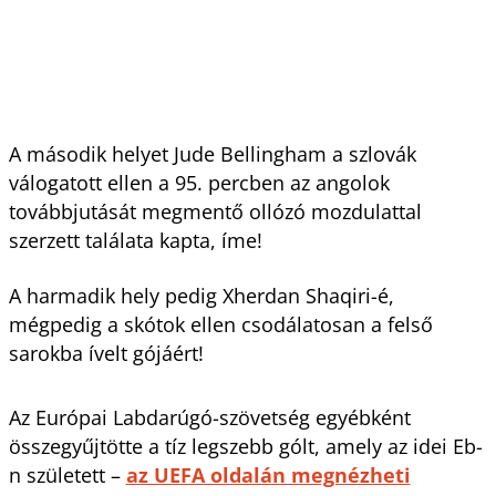
A második helyet Jude Bellingham a szlovák
válogatott ellen a 95. percben az angolok
továbbjutását megmentő ollózó mozdulattal
szerzett találata kapta, íme!
A harmadik hely pedig Xherdan Shaqiri-é,
mégpedig a skótok ellen csodálatosan a felső
sarokba ívelt gójáért!
Az Európai Labdarúgó-szövetség egyébként
összegyűjtötte a tíz legszebb gólt, amely az idei Eb-
n született –
az UEFA oldalán megnézheti