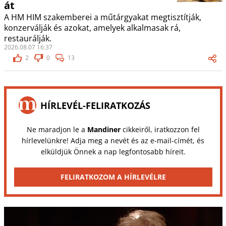
át
A HM HIM szakemberei a műtárgyakat megtisztítják,
konzerválják és azokat, amelyek alkalmasak rá,
restaurálják.
2026.08.07 16:37
2
0
13
HÍRLEVÉL-FELIRATKOZÁS
Ne maradjon le a
Mandiner
cikkeiről, iratkozzon fel
hírlevelünkre! Adja meg a nevét és az e-mail-címét, és
elküldjük Önnek a nap legfontosabb híreit.
FELIRATKOZOM A HÍRLEVÉLRE