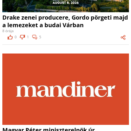
Drake zenei producere, Gordo pörgeti majd
a lemezeket a budai Várban
8 órája
0
1
5
Magyar Péter miniszterelnök úr