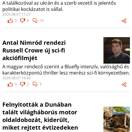
A találkozóval az ukrán és a szerb vezető is jelentős
politikai kockázatot is vállal.
2026.08.07 17:27
0
6
16
Antal Nimród rendezi
Russell Crowe új sci-fi
akciófilmjét
A magyar rendező szerint a Bluefly intenzív, valósághű és
karakterközpontú thriller lesz merész sci-fi környezetben.
2026.08.07 16:43
3
2
3
Felnyitották a Dunában
talált világháborús motor
oldaldobozát, kiderült,
miket rejtett évtizedeken