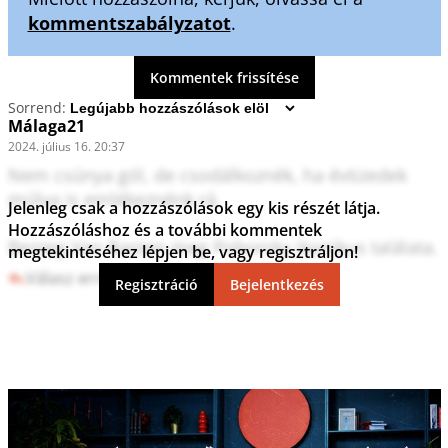
kommentszabályzatot
.
Kommentek frissítése
Sorrend:
Málaga21
2024. július 16. 20:37
Nem csúnya gól, de csodálkoznék, ha évtizedek 
múlva is emlékeznénk rá.

Jelenleg csak a hozzászólások egy kis részét látja.
Hozzászóláshoz és a további kommentek
Bezzeg Van Basten meg Poborsky ikonikus találata.
megtekintéséhez lépjen be, vagy regisztráljon!
Válasz erre
2
3
Regisztráció
Bejelentkezés