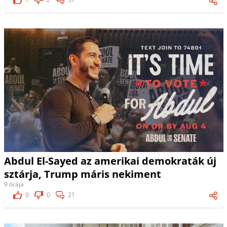
Abdul El-Sayed az amerikai demokraták új
sztárja, Trump máris nekiment
9 órája
0
0
21