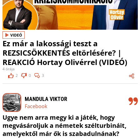
VIDEÓ
Ez már a lakossági teszt a
REZSICSÖKKENTÉS eltörlésére? |
REAKCIÓ Hortay Olivérrel (VIDEÓ)
4 órája
2
0
3
MANDULA VIKTOR
Facebook
Ugye nem arra megy ki a játék, hogy
megvásároljuk a németek szélturbináit,
amelyektől már ők is szabadulnának?