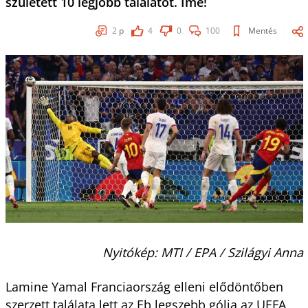
született 10 legjobb találatot. Íme!
2
p
4
0
100
Mentés
Nyitókép: MTI / EPA / Szilágyi Anna
Lamine Yamal Franciaország elleni elődöntőben
szerzett találata lett az Eb legszebb gólja az UEFA