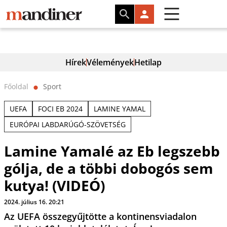
Hírek
Vélemények
Hetilap
Főoldal
Sport
⬤
UEFA
FOCI EB 2024
LAMINE YAMAL
EURÓPAI LABDARÚGÓ-SZÖVETSÉG
Lamine Yamalé az Eb legszebb
gólja, de a többi dobogós sem
kutya! (VIDEÓ)
2024. július 16. 20:21
Az UEFA összegyűjtötte a kontinensviadalon