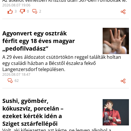
Az átkelőt vélhetően Krisztus után 367-ben rombolták le.
2026.08.07 19:06
3
0
2
Agyonvert egy osztrák
férfit egy 18 éves magyar
„pedofilvadász”
A 29 éves áldozatot csütörtökön reggel találták holtan
egy családi házban a Bécstől északra fekvő
Langenzersdorf településen.
2026.08.07 18:47
62
Sushi, gyömbér,
kókuszvíz, porcelán –
ezeket kérték idén a
Sziget sztárfellépői
Volt, aki kifejezetten azt kérte, ne legyen alkohol a