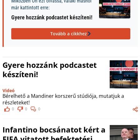
Miközben Ön ezt olvassa, valaki máshol
már kattintott erre:
Gyere hozzánk podcastet készíteni!
Tovább a cikkhez
Gyere hozzánk podcastet
készíteni!
Videó
Bérelhető a Mandiner korszerű stúdiója, mutatjuk a
részleteket!
0
0
0
Infantino bocsánatot kért a
FIFA vitatott befektetési