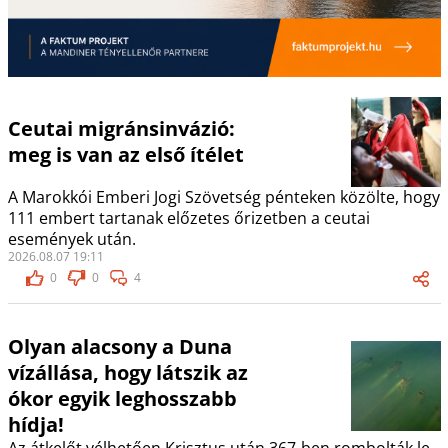
Ceutai migránsinvázió:
meg is van az első ítélet
A Marokkói Emberi Jogi Szövetség pénteken közölte, hogy
111 embert tartanak előzetes őrizetben a ceutai
események után.
2026.08.07 19:11
0
0
4
Olyan alacsony a Duna
vízállása, hogy látszik az
ókor egyik leghosszabb
hídja!