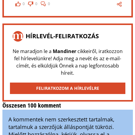
0
0
0
HÍRLEVÉL-FELIRATKOZÁS
Ne maradjon le a
Mandiner
cikkeiről, iratkozzon
fel hírlevelünkre! Adja meg a nevét és az e-mail-
címét, és elküldjük Önnek a nap legfontosabb
híreit.
FELIRATKOZOM A HÍRLEVÉLRE
Összesen 100 komment
A kommentek nem szerkesztett tartalmak,
tartalmuk a szerzőjük álláspontját tükrözi.
Mielőtt hozzászólna, kérjük, olvassa el a