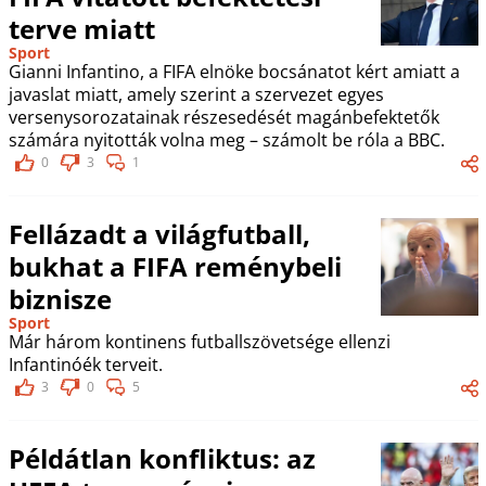
terve miatt
Sport
Gianni Infantino, a FIFA elnöke bocsánatot kért amiatt a
javaslat miatt, amely szerint a szervezet egyes
versenysorozatainak részesedését magánbefektetők
számára nyitották volna meg – számolt be róla a BBC.
0
3
1
Fellázadt a világfutball,
bukhat a FIFA reménybeli
biznisze
Sport
Már három kontinens futballszövetsége ellenzi
Infantinóék terveit.
3
0
5
Példátlan konfliktus: az