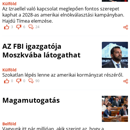
Külföld
Az Izraellel való kapcsolat meglepően fontos szerepet
kaphat a 2028-as amerikai elnökválasztási kampányban.
Hajdú Tímea elemzése.
3
6
24
AZ FBI igazgatója
Moszkvába látogathat
Külföld
Szokatlan lépés lenne az amerikai kormányzat részéről.
0
0
90
Magamutogatás
Belföld
Vagyunk itt pár millióan, akik szerint az, hogy a