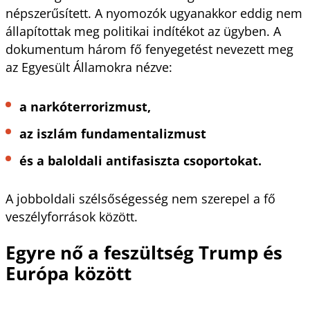
népszerűsített. A nyomozók ugyanakkor eddig nem
állapítottak meg politikai indítékot az ügyben. A
dokumentum három fő fenyegetést nevezett meg
az Egyesült Államokra nézve:
a narkóterrorizmust,
az iszlám fundamentalizmust
és a baloldali antifasiszta csoportokat.
A jobboldali szélsőségesség nem szerepel a fő
veszélyforrások között.
Egyre nő a feszültség Trump és
Európa között