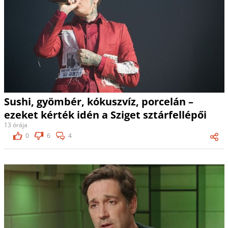
Sushi, gyömbér, kókuszvíz, porcelán –
ezeket kérték idén a Sziget sztárfellépői
13 órája
0
6
4