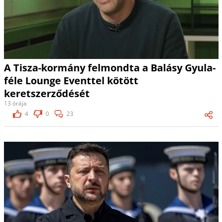
A Tisza-kormány felmondta a Balásy Gyula-
féle Lounge Eventtel kötött
keretszerződését
13 órája
4
0
23