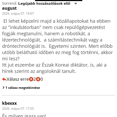
Sorrend:
august
2026. május 07. 19:07
 El lehet képzelni majd a közállapotokat ha ebben 
az "inkubátorban" nem csak repülőgépvezetést 
fogják megtanulni, hanem a robotikát, a 
lézertechnológiát,  a számítástechnikát vagy a 
dróntechnológiát is.  Egyetemi szinten. Mert előbb 
utóbb belátható időben ez meg fog történni, akkor 
mi lesz?

Itt jut eszembe az Észak Koreai diktátor, is, aki a 
hírek szerint az angoloknál tanult.
Válasz erre
2
0
1 válasz megtekintése
kbexxx
2026. május 07. 17:55
És milyen igaza van!