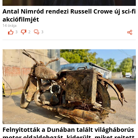
Antal Nimród rendezi Russell Crowe új sci-fi
akciófilmjét
14 órája
3
2
3
Felnyitották a Dunában talált világháborús
motor oldaldobozát, kiderült, miket rejtett