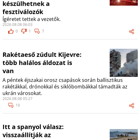
készülhetnek a
fesztiválozók
Ígéretet tettek a vezetők.
2026.08.08 06:03
0
1
7
Rakétaeső zúdult Kijevre:
több halálos áldozat is
van
A péntek éjszakai orosz csapások során ballisztikus
rakétákkal, drónokkal és siklóbombákkal támadták az
ukrán városokat.
2026.08.08 05:27
10
Itt a spanyol válasz:
visszaállítják az