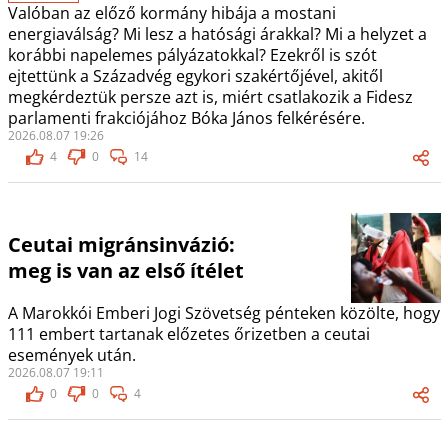
Valóban az előző kormány hibája a mostani
energiaválság? Mi lesz a hatósági árakkal? Mi a helyzet a
korábbi napelemes pályázatokkal? Ezekről is szót
ejtettünk a Századvég egykori szakértőjével, akitől
megkérdeztük persze azt is, miért csatlakozik a Fidesz
parlamenti frakciójához Bóka János felkérésére.
2026.08.07 19:26
4
0
14
Ceutai migránsinvázió:
meg is van az első ítélet
A Marokkói Emberi Jogi Szövetség pénteken közölte, hogy
111 embert tartanak előzetes őrizetben a ceutai
események után.
2026.08.07 19:11
0
0
4