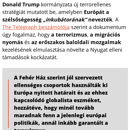
Donald Trump
kormányzata új terrorellenes
stratégiát mutatott be, amelyben
Európát a
szélsőségesség
„inkubátorának”
nevezték
. A
The Telegraph beszámolója
szerint a dokumentum
úgy fogalmaz, hogy
a terrorizmus
,
a migrációs
nyomás
és
az erőszakos baloldali mozgalmak
kezelésének elmulasztása növelte a Nyugat elleni
támadások kockázatát.
A Fehér Ház szerint jól szervezett
ellenséges csoportok használták ki
Európa nyitott határait és az ehhez
kapcsolódó globalista eszméket,
hozzátéve, hogy minél tovább
maradnak fenn a jelenlegi európai
politikák, annál inkább garantált a