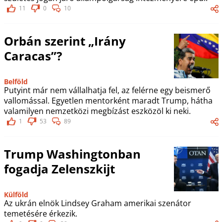
11
0
10
Orbán szerint „Irány
Caracas”?
Belföld
Putyint már nem vállalhatja fel, az felérne egy beismerő
vallomással. Egyetlen mentorként maradt Trump, hátha
valamilyen nemzetközi megbízást eszközöl ki neki.
1
53
89
Trump Washingtonban
fogadja Zelenszkijt
Külföld
Az ukrán elnök Lindsey Graham amerikai szenátor
temetésére érkezik.