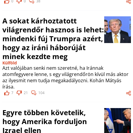
0
0
38
A sokat kárhoztatott
világrendőr hasznos is lehet:
mindenki fúj Trumpra azért,
hogy az iráni háborúját
minek kezdte meg
Külföld
Azt valójában senki nem szeretné, ha Iránnak
atomfegyvere lenne, s egy világrendőrön kívül más aktor
az ilyesmit nem tudja megakadályozni. Kohán Mátyás
írása.
7
21
104
Egyre többen követelik,
hogy Amerika forduljon
Izrael ellen