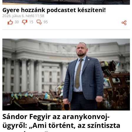
Gyere hozzánk podcastet készíteni!
2026. július 6. hétfő 11:58
30
15
95
Sándor Fegyir az aranykonvoj-
ügyről: „Ami történt, az színtiszta