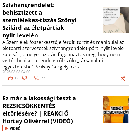
Szívhangrendelet:
behisztizett a
szemlélekes-tiszás Szőnyi
Szilárd az életpártiak
nyílt levelén
A Szemlélek főszerkesztője ferdít, torzít és manipulál az
életpárti szervezetek szívhangrendelet-párti nyílt levele
kapcsán, amelyet azután fogalmaztak meg, hogy nem
vették be őket a rendeletről szóló „társadalmi
egyeztetésbe”. Szilvay Gergely írása.
2026.08.08 04:00
17
1
53
Ez már a lakossági teszt a
REZSICSÖKKENTÉS
eltörlésére? | REAKCIÓ
Hortay Olivérrel (VIDEÓ)
VIDEÓ