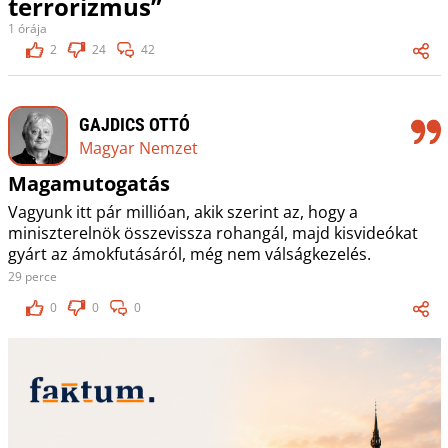
terrorizmus”
1 órája
2
24
42
GAJDICS OTTÓ
Magyar Nemzet
Magamutogatás
Vagyunk itt pár millióan, akik szerint az, hogy a
miniszterelnök összevissza rohangál, majd kisvideókat
gyárt az ámokfutásáról, még nem válságkezelés.
29 perce
0
0
0