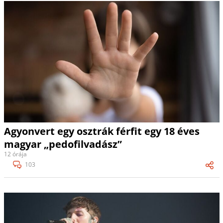
Agyonvert egy osztrák férfit egy 18 éves
magyar „pedofilvadász”
12 órája
103