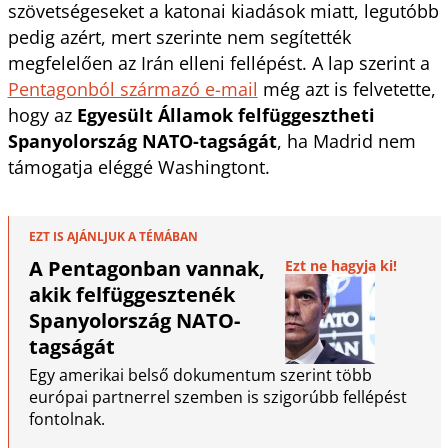
szövetségeseket a katonai kiadások miatt, legutóbb
pedig azért, mert szerinte nem segítették
megfelelően az Irán elleni fellépést. A lap szerint a
Pentagonból származó e-mail
még azt is felvetette,
hogy az
Egyesült Államok felfüggesztheti
Spanyolország NATO-tagságát
, ha Madrid nem
támogatja eléggé Washingtont.
EZT IS AJÁNLJUK A TÉMÁBAN
A Pentagonban vannak,
Ezt ne hagyja ki!
akik felfüggesztenék
Spanyolország NATO-
tagságát
Egy amerikai belső dokumentum szerint több
európai partnerrel szemben is szigorúbb fellépést
fontolnak.