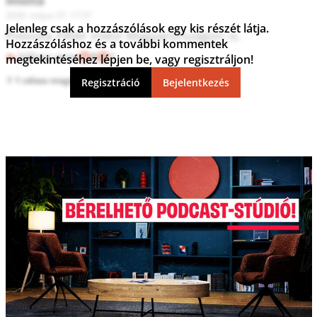
mlotta
2026. május 07. 17:37
Jelenleg csak a hozzászólások egy kis részét látja.
Poloska Péter intézi Magyarországon is. 
Hozzászóláshoz és a további kommentek
Válasz erre
8
1
megtekintéséhez lépjen be, vagy regisztráljon!
1 válasz megtekintése
Regisztráció
Bejelentkezés