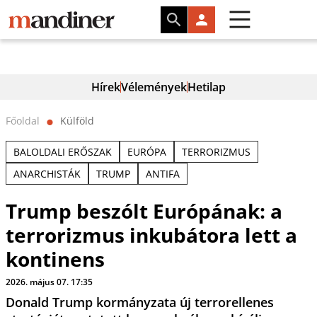
Hírek
Vélemények
Hetilap
Főoldal
Külföld
⬤
BALOLDALI ERŐSZAK
EURÓPA
TERRORIZMUS
ANARCHISTÁK
TRUMP
ANTIFA
Trump beszólt Európának: a
terrorizmus inkubátora lett a
kontinens
2026. május 07. 17:35
Donald Trump kormányzata új terrorellenes