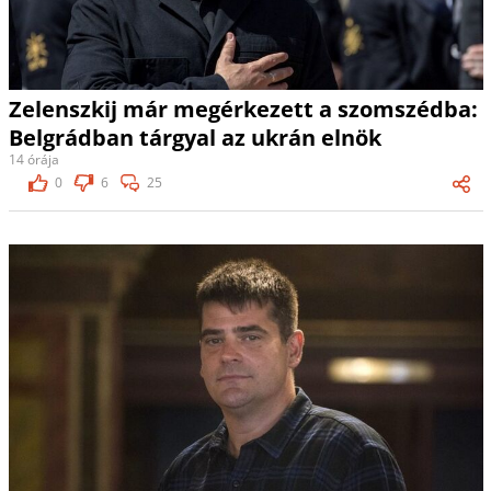
Zelenszkij már megérkezett a szomszédba:
Belgrádban tárgyal az ukrán elnök
14 órája
0
6
25