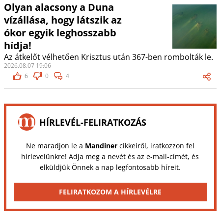
Olyan alacsony a Duna
vízállása, hogy látszik az
ókor egyik leghosszabb
hídja!
Az átkelőt vélhetően Krisztus után 367-ben rombolták le.
2026.08.07 19:06
6
0
4
HÍRLEVÉL-FELIRATKOZÁS
Ne maradjon le a
Mandiner
cikkeiről, iratkozzon fel
hírlevelünkre! Adja meg a nevét és az e-mail-címét, és
elküldjük Önnek a nap legfontosabb híreit.
FELIRATKOZOM A HÍRLEVÉLRE