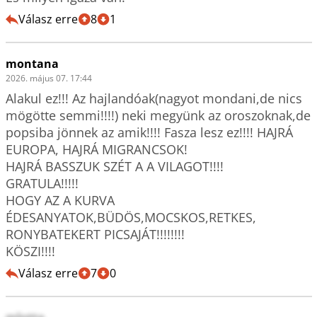
Válasz erre
8
1
montana
2026. május 07. 17:44
Alakul ez!!! Az hajlandóak(nagyot mondani,de nics 
mögötte semmi!!!!) neki megyünk az oroszoknak,de 
popsiba jönnek az amik!!!! Fasza lesz ez!!!! HAJRÁ 
EUROPA, HAJRÁ MIGRANCSOK!

HAJRÁ BASSZUK SZÉT A A VILAGOT!!!!

GRATULA!!!!!

HOGY AZ A KURVA 
ÉDESANYATOK,BÜDÖS,MOCSKOS,RETKES, 
RONYBATEKERT PICSAJÁT!!!!!!!!

KÖSZI!!!!
Válasz erre
7
0