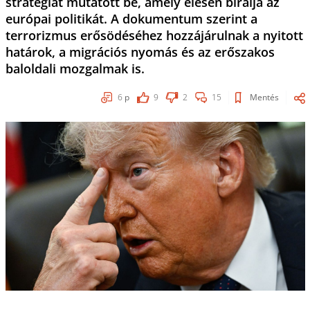
stratégiát mutatott be, amely élesen bírálja az
európai politikát. A dokumentum szerint a
terrorizmus erősödéséhez hozzájárulnak a nyitott
határok, a migrációs nyomás és az erőszakos
baloldali mozgalmak is.
6
p
9
2
15
Mentés