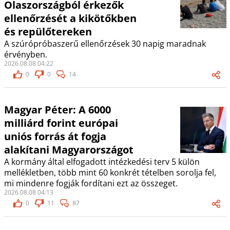
Olaszországból érkezők
ellenőrzését a kikötőkben
és repülőtereken
A szúrópróbaszerű ellenőrzések 30 napig maradnak
érvényben.
2026.08.08 04:22
0
0
14
Magyar Péter: A 6000
milliárd forint európai
uniós forrás át fogja
alakítani Magyarországot
A kormány által elfogadott intézkedési terv 5 külön
mellékletben, több mint 60 konkrét tételben sorolja fel,
mi mindenre fogják fordítani ezt az összeget.
2026.08.08 04:13
0
11
87