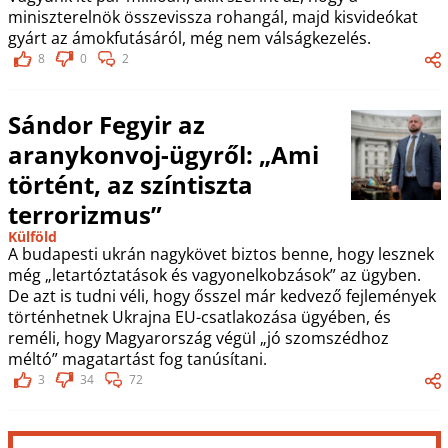
miniszterelnök összevissza rohangál, majd kisvideókat
gyárt az ámokfutásáról, még nem válságkezelés.
8
0
2
Sándor Fegyir az
aranykonvoj-ügyről: „Ami
történt, az színtiszta
terrorizmus”
Külföld
A budapesti ukrán nagykövet biztos benne, hogy lesznek
még „letartóztatások és vagyonelkobzások” az ügyben.
De azt is tudni véli, hogy ősszel már kedvező fejlemények
történhetnek Ukrajna EU-csatlakozása ügyében, és
reméli, hogy Magyarország végül „jó szomszédhoz
méltó” magatartást fog tanúsítani.
3
34
72