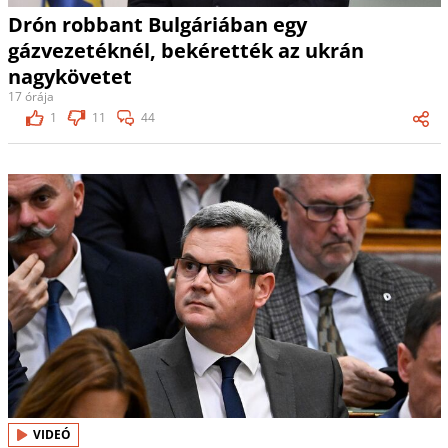
Drón robbant Bulgáriában egy
gázvezetéknél, bekérették az ukrán
nagykövetet
17 órája
1
11
44
VIDEÓ