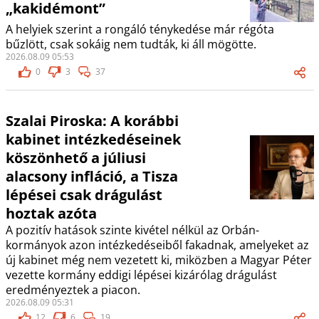
„kakidémont”
A helyiek szerint a rongáló ténykedése már régóta
bűzlött, csak sokáig nem tudták, ki áll mögötte.
2026.08.09 05:53
0
3
37
Szalai Piroska: A korábbi
kabinet intézkedéseinek
köszönhető a júliusi
alacsony infláció, a Tisza
lépései csak drágulást
hoztak azóta
A pozitív hatások szinte kivétel nélkül az Orbán-
kormányok azon intézkedéseiből fakadnak, amelyeket az
új kabinet még nem vezetett ki, miközben a Magyar Péter
vezette kormány eddigi lépései kizárólag drágulást
eredményeztek a piacon.
2026.08.09 05:31
12
6
19