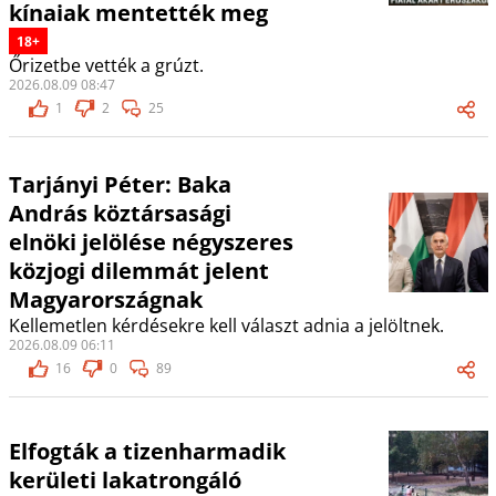
kínaiak mentették meg
18+
Őrizetbe vették a grúzt.
2026.08.09 08:47
1
2
25
Tarjányi Péter: Baka
András köztársasági
elnöki jelölése négyszeres
közjogi dilemmát jelent
Magyarországnak
Kellemetlen kérdésekre kell választ adnia a jelöltnek.
2026.08.09 06:11
16
0
89
Elfogták a tizenharmadik
kerületi lakatrongáló