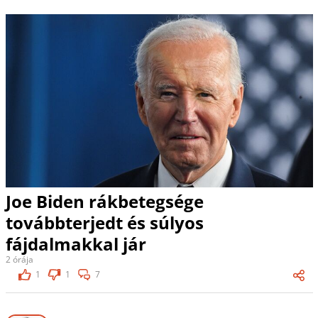
Joe Biden rákbetegsége
továbbterjedt és súlyos
fájdalmakkal jár
2 órája
1
1
7