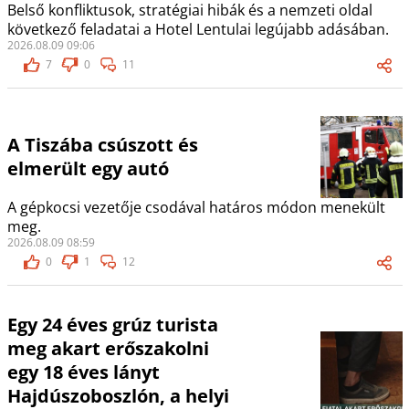
Belső konfliktusok, stratégiai hibák és a nemzeti oldal
következő feladatai a Hotel Lentulai legújabb adásában.
2026.08.09 09:06
7
0
11
A Tiszába csúszott és
elmerült egy autó
A gépkocsi vezetője csodával határos módon menekült
meg.
2026.08.09 08:59
0
1
12
Egy 24 éves grúz turista
meg akart erőszakolni
egy 18 éves lányt
Hajdúszoboszlón, a helyi