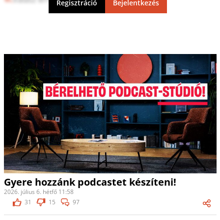
Regisztráció
Bejelentkezés
Gyere hozzánk podcastet készíteni!
2026. július 6. hétfő 11:58
31
15
97