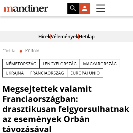
Hírek
Vélemények
Hetilap
Főoldal
Külföld
⬤
NÉMETORSZÁG
LENGYELORSZÁG
MAGYARORSZÁG
UKRAJNA
FRANCIAORSZÁG
EURÓPAI UNIÓ
Megsejtettek valamit
Franciaországban:
drasztikusan felgyorsulhatnak
az események Orbán
távozásával