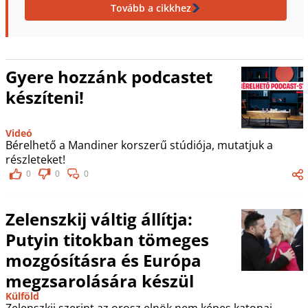
Tovább a cikkhez
Gyere hozzánk podcastet
készíteni!
Videó
Bérelhető a Mandiner korszerű stúdiója, mutatjuk a
részleteket!
0
0
0
Zelenszkij váltig állítja:
Putyin titokban tömeges
mozgósításra és Európa
megzsarolására készül
Külföld
Zelenszkij szerint az orosz elnök nem képes katonai