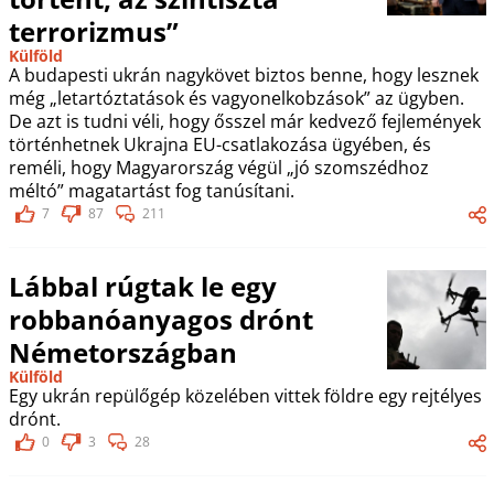
terrorizmus”
Külföld
A budapesti ukrán nagykövet biztos benne, hogy lesznek
még „letartóztatások és vagyonelkobzások” az ügyben.
De azt is tudni véli, hogy ősszel már kedvező fejlemények
történhetnek Ukrajna EU-csatlakozása ügyében, és
reméli, hogy Magyarország végül „jó szomszédhoz
méltó” magatartást fog tanúsítani.
7
87
211
Lábbal rúgtak le egy
robbanóanyagos drónt
Németországban
Külföld
Egy ukrán repülőgép közelében vittek földre egy rejtélyes
drónt.
0
3
28