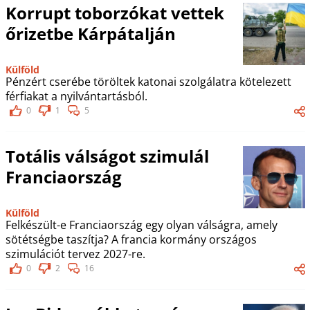
Korrupt toborzókat vettek
őrizetbe Kárpátalján
Külföld
Pénzért cserébe töröltek katonai szolgálatra kötelezett
férfiakat a nyilvántartásból.
0
1
5
Totális válságot szimulál
Franciaország
Külföld
Felkészült-e Franciaország egy olyan válságra, amely
sötétségbe taszítja? A francia kormány országos
szimulációt tervez 2027-re.
0
2
16