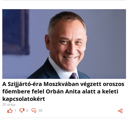
A Szijjártó-éra Moszkvában végzett oroszos
főembere felel Orbán Anita alatt a keleti
kapcsolatokért
20 órája
1
6
38