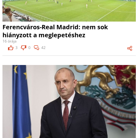
Ferencváros-Real Madrid: nem sok
hiányzott a meglepetéshez
16 órája
3
0
42