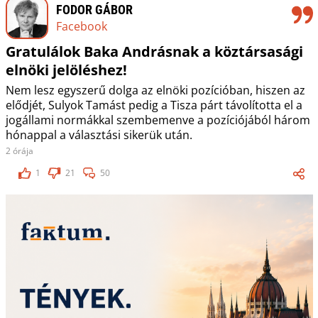
FODOR GÁBOR
Facebook
Gratulálok Baka Andrásnak a köztársasági
elnöki jelöléshez!
Nem lesz egyszerű dolga az elnöki pozícióban, hiszen az
elődjét, Sulyok Tamást pedig a Tisza párt távolította el a
jogállami normákkal szembemenve a pozíciójából három
hónappal a választási sikerük után.
2 órája
1
21
50