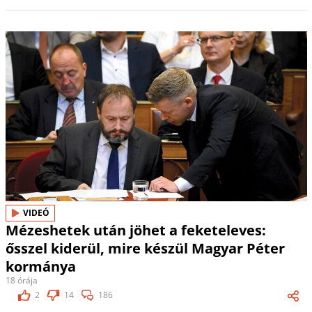
VIDEÓ
Mézeshetek után jöhet a feketeleves:
ősszel kiderül, mire készül Magyar Péter
kormánya
18 órája
2
14
186