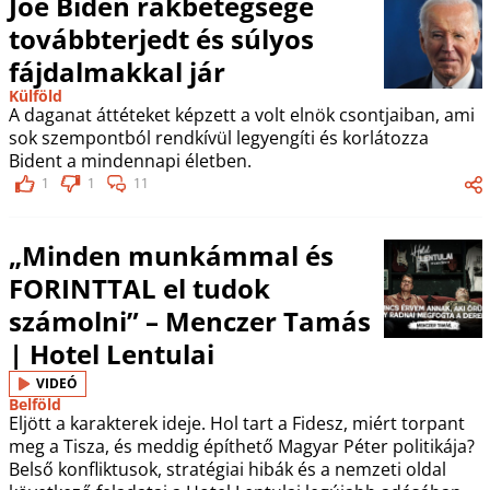
Joe Biden rákbetegsége
továbbterjedt és súlyos
fájdalmakkal jár
Külföld
A daganat áttéteket képzett a volt elnök csontjaiban, ami
sok szempontból rendkívül legyengíti és korlátozza
Bident a mindennapi életben.
1
1
11
„Minden munkámmal és
FORINTTAL el tudok
számolni” – Menczer Tamás
| Hotel Lentulai
VIDEÓ
Belföld
Eljött a karakterek ideje. Hol tart a Fidesz, miért torpant
meg a Tisza, és meddig építhető Magyar Péter politikája?
Belső konfliktusok, stratégiai hibák és a nemzeti oldal