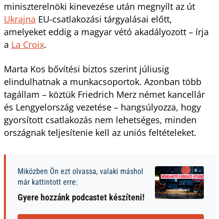
miniszterelnöki kinevezése után megnyílt az út
Ukrajna
EU-csatlakozási tárgyalásai előtt,
amelyeket eddig a magyar vétó akadályozott – írja
a
La Croix
.
Marta Kos bővítési biztos szerint júliusig
elindulhatnak a munkacsoportok. Azonban több
tagállam – köztük Friedrich Merz német kancellár
és Lengyelország vezetése – hangsúlyozza, hogy
gyorsított csatlakozás nem lehetséges, minden
országnak teljesítenie kell az uniós feltételeket.
Miközben Ön ezt olvassa, valaki máshol
már kattintott erre:
Gyere hozzánk podcastet készíteni!