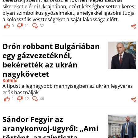
sikereket elérni Ukrajnában, ezért kétségbeesetten keres
olyan szimbolikus győzelmeket, amelyekkel igazolni tudja
a kolosszális veszteségeket a saját lakossága előtt.
0
11
32
Drón robbant Bulgáriában
egy gázvezetéknél,
bekérették az ukrán
nagykövetet
Külföld
A típust a legnagyobb mennyiségben az ukrán fegyveres
erők használják.
1
12
46
Sándor Fegyir az
aranykonvoj-ügyről: „Ami
történt, az színtiszta