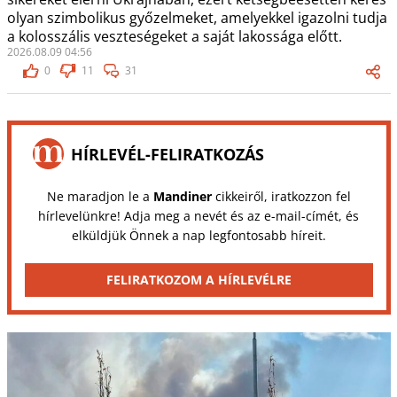
olyan szimbolikus győzelmeket, amelyekkel igazolni tudja
a kolosszális veszteségeket a saját lakossága előtt.
2026.08.09 04:56
0
11
31
HÍRLEVÉL-FELIRATKOZÁS
Ne maradjon le a
Mandiner
cikkeiről, iratkozzon fel
hírlevelünkre! Adja meg a nevét és az e-mail-címét, és
elküldjük Önnek a nap legfontosabb híreit.
FELIRATKOZOM A HÍRLEVÉLRE