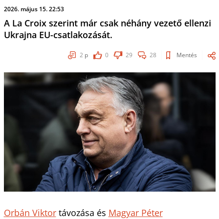
2026. május 15. 22:53
A La Croix szerint már csak néhány vezető ellenzi
Ukrajna EU-csatlakozását.
2
p
0
29
28
Mentés
Orbán Viktor
távozása és
Magyar Péter