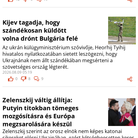
Kijev tagadja, hogy
szándékosan küldött
volna drónt Bulgária felé
Az ukrán külügyminisztérium szóvivője, Heorhij Tyihij
hivatalos nyilatkozatában sietett leszögezni, hogy
Ukrajnának nem állt szándékában megsérteni a
szövetséges ország légterét.
2026.08.09 05:19
0
8
9
Zelenszkij váltig állítja:
Putyin titokban tömeges
mozgósításra és Európa
megzsarolására készül
Zelenszkij szerint az orosz elnök nem képes katonai
sikereket elérni Ukrajnában, ezért kétségbeesetten keres