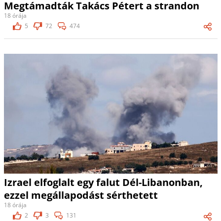
Megtámadták Takács Pétert a strandon
18 órája
5
72
474
Izrael elfoglalt egy falut Dél-Libanonban,
ezzel megállapodást sérthetett
18 órája
2
3
131