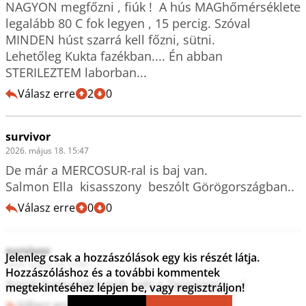
NAGYON megfőzni , fiúk !  A hús MAGhőmérséklete 
legalább 80 C fok legyen , 15 percig. Szóval 
MINDEN húst szarrá kell főzni, sütni.

Lehetőleg Kukta fazékban.... Én abban 
STERILEZTEM laborban...
Válasz erre
2
0
survivor
2026. május 18. 15:47
De már a MERCOSUR-ral is baj van. 

Salmon Ella  kisasszony  beszólt Görögországban..
Válasz erre
0
0
survivor
Jelenleg csak a hozzászólások egy kis részét látja.
2026. május 18. 15:45
Hozzászóláshoz és a további kommentek
Annál hamarabb esik szét a Zejjjúúúú... :-)
megtekintéséhez lépjen be, vagy regisztráljon!
Válasz erre
1
0