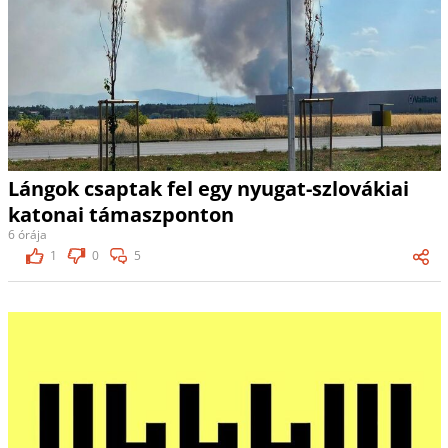
Lángok csaptak fel egy nyugat-szlovákiai
katonai támaszponton
6 órája
1
0
5