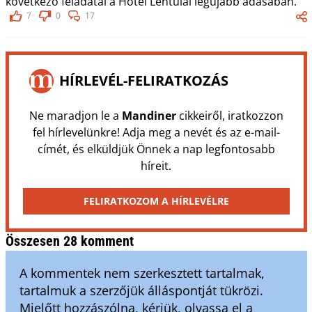
következő feladatai a Hotel Lentulai legújabb adásában.
7
0
17
HÍRLEVÉL-FELIRATKOZÁS
Ne maradjon le a
Mandiner
cikkeiről, iratkozzon
fel hírlevelünkre! Adja meg a nevét és az e-mail-
címét, és elküldjük Önnek a nap legfontosabb
híreit.
FELIRATKOZOM A HÍRLEVÉLRE
Összesen 28 komment
A kommentek nem szerkesztett tartalmak,
tartalmuk a szerzőjük álláspontját tükrözi.
Mielőtt hozzászólna, kérjük, olvassa el a