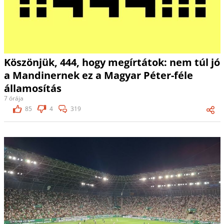
Köszönjük, 444, hogy megírtátok: nem túl jó
a Mandinernek ez a Magyar Péter-féle
államosítás
7 órája
85
4
319