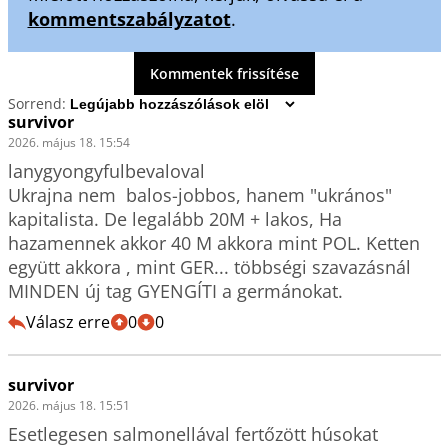
kommentszabályzatot
.
Kommentek frissítése
Sorrend:
survivor
2026. május 18. 15:54
lanygyongyfulbevaloval

Ukrajna nem  balos-jobbos, hanem "ukrános" 
kapitalista. De legalább 20M + lakos, Ha 
hazamennek akkor 40 M akkora mint POL. Ketten 
együtt akkora , mint GER... többségi szavazásnál 
MINDEN új tag GYENGÍTI a germánokat.
Válasz erre
0
0
survivor
2026. május 18. 15:51
Esetlegesen salmonellával fertőzött húsokat 