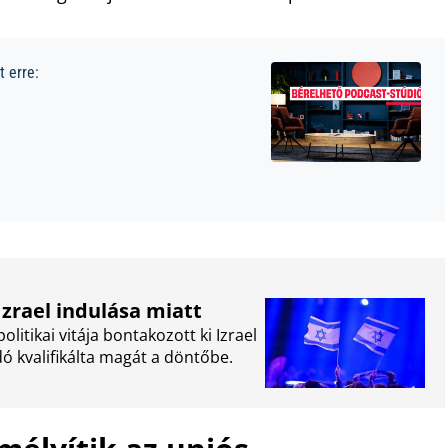
 erre:
Izrael indulása miatt
litikai vitája bontakozott ki Izrael
dó kvalifikálta magát a döntőbe.