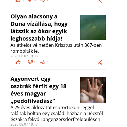
Olyan alacsony a
Duna vízállása, hogy
látszik az ókor egyik
leghosszabb hídja!
Az átkelőt vélhetően Krisztus után 367-ben
rombolták le.
2026.08.07 19:06
3
0
2
Agyonvert egy
osztrák férfit egy 18
éves magyar
„pedofilvadász”
A 29 éves áldozatot csütörtökön reggel
találták holtan egy családi házban a Bécstől
északra fekvő Langenzersdorf településen.
2026.08.07 18:47