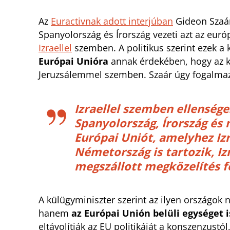
Az
Euractivnak adott interjúban
Gideon Szaár 
Spanyolország és Írország vezeti azt az eur
Izraellel
szemben. A politikus szerint ezek 
Európai Unióra
annak érdekében, hogy az k
Jeruzsálemmel szemben. Szaár úgy fogalmaz
Izraellel szemben ellenség
Spanyolország, Írország és
Európai Uniót, amelyhez Izr
Németország is tartozik, Iz
megszállott megközelítés fe
A külügyminiszter szerint az ilyen országok 
hanem
az Európai Unión belüli egységet 
eltávolítják az EU politikáját a konszenzustól