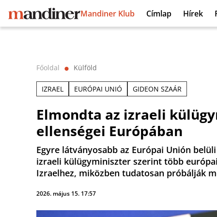
Mandiner Klub
Címlap
Hírek
Főoldal
Külföld
⬤
IZRAEL
EURÓPAI UNIÓ
GIDEON SZAÁR
Elmondta az izraeli külügym
ellenségei Európában
Egyre látványosabb az Európai Unión belüli 
izraeli külügyminiszter szerint több európ
Izraelhez, miközben tudatosan próbálják m
2026. május 15. 17:57