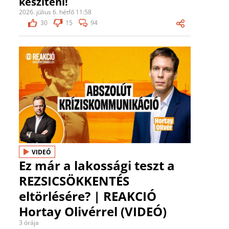
készíteni!
2026. július 6. hétfő 11:58
30
15
94
VIDEÓ
Ez már a lakossági teszt a
REZSICSÖKKENTÉS
eltörlésére? | REAKCIÓ
Hortay Olivérrel (VIDEÓ)
3 órája