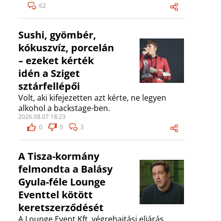
62
Sushi, gyömbér,
kókuszvíz, porcelán
– ezeket kérték
idén a Sziget
sztárfellépői
Volt, aki kifejezetten azt kérte, ne legyen
alkohol a backstage-ben.
2026.08.07 18:23
0
5
3
A Tisza-kormány
felmondta a Balásy
Gyula-féle Lounge
Eventtel kötött
keretszerződését
A Lounge Event Kft. végrehajtási eljárás