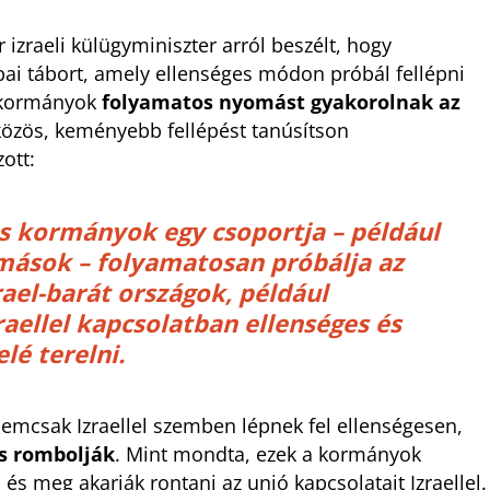
izraeli külügyminiszter arról beszélt, hogy
ópai tábort, amely ellenséges módon próbál fellépni
a kormányok
folyamatos nyomást gyakorolnak az
özös, keményebb fellépést tanúsítson
ott:
es kormányok egy csoportja – például
 mások – folyamatosan próbálja az
ael-barát országok, például
raellel kapcsolatban ellenséges és
lé terelni.
nemcsak Izraellel szemben lépnek fel ellenségesen,
is rombolják
. Mint mondta, ezek a kormányok
, és meg akarják rontani az unió kapcsolatait Izraellel.