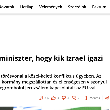
Rovatok
Hetilap
Vélemények
Szerzőink
Faktum
iniszter, hogy kik Izrael igazi
törésvonal a közel-keleti konfliktus ügyében. Az
ai kormány megszállottan és ellenségesen viszonyul
egrombolni Jeruzsálem kapcsolatait az EU-val.
5
p
3
4
7
Mentés