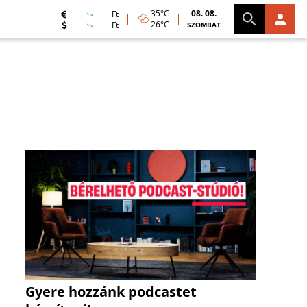
35°C
08. 08.
Ft
26°C
Ft
SZOMBAT
Gyere hozzánk podcastet