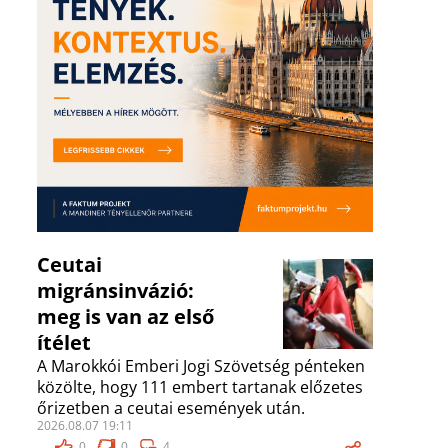
Ceutai
migránsinvázió:
meg is van az első
ítélet
A Marokkói Emberi Jogi Szövetség pénteken
közölte, hogy 111 embert tartanak előzetes
őrizetben a ceutai események után.
2026.08.07 19:11
0
0
4