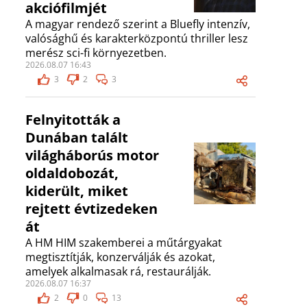
akciófilmjét
A magyar rendező szerint a Bluefly intenzív,
valósághű és karakterközpontú thriller lesz
merész sci-fi környezetben.
2026.08.07 16:43
3
2
3
Felnyitották a
Dunában talált
világháborús motor
oldaldobozát,
kiderült, miket
rejtett évtizedeken
át
A HM HIM szakemberei a műtárgyakat
megtisztítják, konzerválják és azokat,
amelyek alkalmasak rá, restaurálják.
2026.08.07 16:37
2
0
13