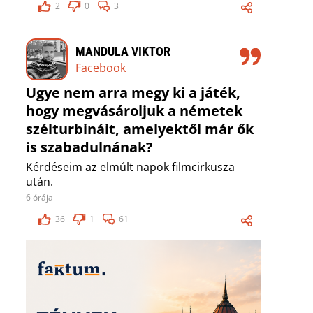
2
0
3
MANDULA VIKTOR
Facebook
Ugye nem arra megy ki a játék,
hogy megvásároljuk a németek
szélturbináit, amelyektől már ők
is szabadulnának?
Kérdéseim az elmúlt napok filmcirkusza
után.
6 órája
36
1
61