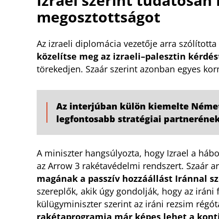
Izrael szerint tudatosan 
megosztottságot
Az izraeli diplomácia vezetője arra szólított
közelítse meg az izraeli–palesztin kérdés
törekedjen. Szaár szerint azonban egyes kor
Az interjúban külön kiemelte Németo
legfontosabb stratégiai partneréne
A miniszter hangsúlyozta, hogy Izrael a hábo
az Arrow 3 rakétavédelmi rendszert. Szaár ar
magának a passzív hozzáállást Iránnal 
szereplők, akik úgy gondolják, hogy az iráni
külügyminiszter szerint az iráni rezsim régó
rakétaprogramja már képes lehet a kont