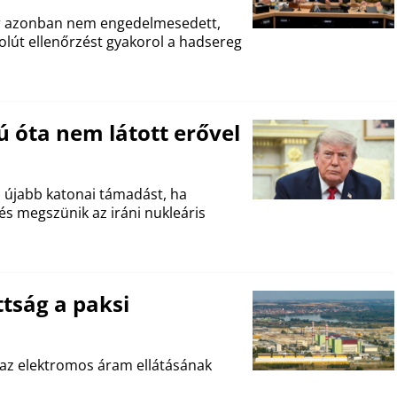
rkar azonban nem engedelmesedett,
szolút ellenőrzést gyakorol a hadsereg
 óta nem látott erővel
 újabb katonai támadást, ha
s megszünik az iráni nukleáris
ttság a paksi
 az elektromos áram ellátásának