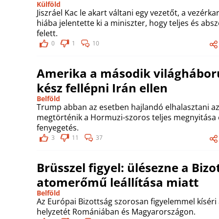
Külföld
Jiszráel Kac le akart váltani egy vezetőt, a vezé
hiába jelentette ki a miniszter, hogy teljes és ab
felett.
0
1
10
Amerika a második világháború
kész fellépni Irán ellen
Belföld
Trump abban az esetben hajlandó elhalasztani az
megtörténik a Hormuzi-szoros teljes megnyitása é
fenyegetés.
3
11
37
Brüsszel figyel: ülésezne a Bizo
atomerőmű leállítása miatt
Belföld
Az Európai Bizottság szorosan figyelemmel kíséri
helyzetét Romániában és Magyarországon.