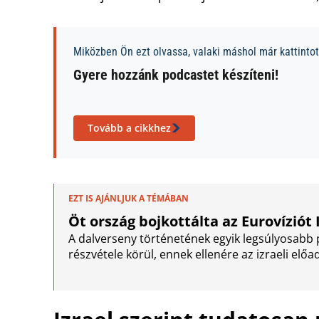
Miközben Ön ezt olvassa, valaki máshol már kattintott
Gyere hozzánk podcastet készíteni!
Tovább a cikkhez
EZT IS AJÁNLJUK A TÉMÁBAN
Öt ország bojkottálta az Eurovíziót 
A dalverseny történetének egyik legsúlyosabb po
részvétele körül, ennek ellenére az izraeli előa