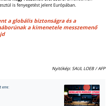
sztül is fenyegetést jelent Európában.
ent a globális biztonságra és a
a háborúnak a kimenetele messzemenő
jd
Nyitókép: SAUL LOEB / AFP
 erre: