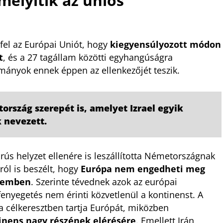
mélyítik az uniós
a fel az Európai Uniót, hogy
kiegyensúlyozott módon
t
, és a 27 tagállam közötti egyhangúságra
mányok ennek éppen az ellenkezőjét teszik.
rszág szerepét is, amelyet Izrael egyik
k nevezett.
rús helyzet ellenére is leszállította Németországnak
ról is beszélt, hogy
Európa nem engedheti meg
szemben
. Szerinte tévednek azok az európai
 fenyegetés nem érinti közvetlenül a kontinenst. A
ta célkeresztben tartja Európát, miközben
inens nagy részének elérésére
. Emellett Irán