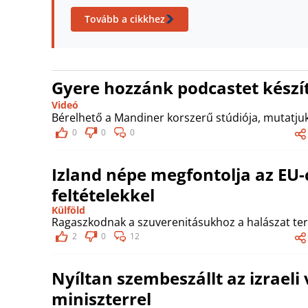
Tovább a cikkhez
Gyere hozzánk podcastet készít
Videó
Bérelhető a Mandiner korszerű stúdiója, mutatjuk
0
0
0
Izland népe megfontolja az EU-
feltételekkel
Külföld
Ragaszkodnak a szuverenitásukhoz a halászat ter
2
0
12
Nyíltan szembeszállt az izraeli
miniszterrel