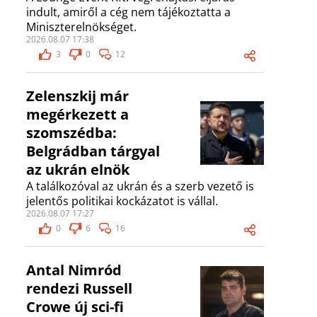
indult, amiről a cég nem tájékoztatta a
Miniszterelnökséget.
2026.08.07 17:38
3
0
12
Zelenszkij már
megérkezett a
szomszédba:
Belgrádban tárgyal
az ukrán elnök
A találkozóval az ukrán és a szerb vezető is
jelentős politikai kockázatot is vállal.
2026.08.07 17:27
0
6
16
Antal Nimród
rendezi Russell
Crowe új sci-fi