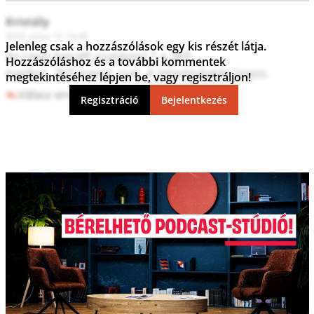
Kristály
2020. július 15. 16:48
Jelenleg csak a hozzászólások egy kis részét látja.
Az Unio beszél csalásrol ? a 365

Hozzászóláshoz és a további kommentek
napbol  365 napot csal. A letartoztatás jogos.
megtekintéséhez lépjen be, vagy regisztráljon!
Válasz erre
2
0
Regisztráció
Bejelentkezés