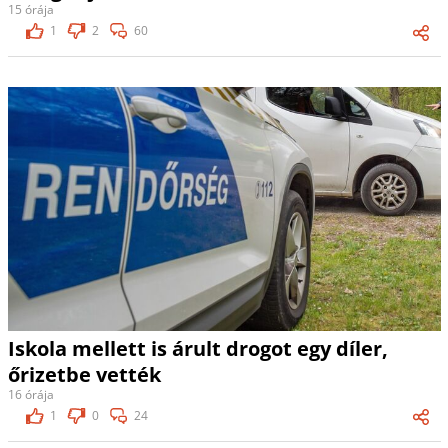
15 órája
1
2
60
Iskola mellett is árult drogot egy díler,
őrizetbe vették
16 órája
1
0
24