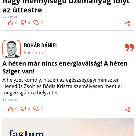
nagy mennyiségű üzemanyag folyt
az úttestre
53 perce
0
0
0
BOHÁR DÁNIEL
Facebook
A héten már nincs energiaválság! A héten
Sziget van!
A helyzet komoly, hiszen az egészségügyi miniszter
Hegedűs Zsolt és Bódis Kriszta személyesen ment el
megvizsgálni a helyzetet.
18 perce
0
0
0