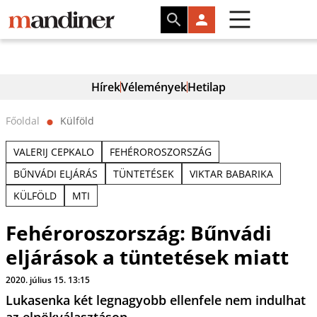
Hírek
Vélemények
Hetilap
Főoldal
Külföld
⬤
VALERIJ CEPKALO
FEHÉROROSZORSZÁG
BŰNVÁDI ELJÁRÁS
TÜNTETÉSEK
VIKTAR BABARIKA
KÜLFÖLD
MTI
Fehéroroszország: Bűnvádi
eljárások a tüntetések miatt
2020. július 15. 13:15
Lukasenka két legnagyobb ellenfele nem indulhat