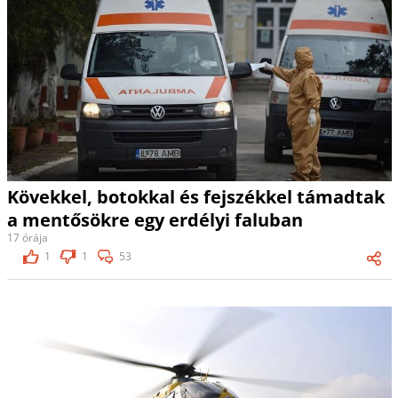
Kövekkel, botokkal és fejszékkel támadtak
a mentősökre egy erdélyi faluban
17 órája
1
1
53