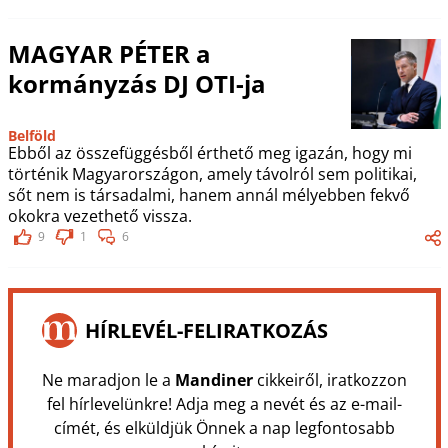
MAGYAR PÉTER a
kormányzás DJ OTI-ja
Belföld
Ebből az összefüggésből érthető meg igazán, hogy mi
történik Magyarországon, amely távolról sem politikai,
sőt nem is társadalmi, hanem annál mélyebben fekvő
okokra vezethető vissza.
9
1
6
HÍRLEVÉL-FELIRATKOZÁS
Ne maradjon le a
Mandiner
cikkeiről, iratkozzon
fel hírlevelünkre! Adja meg a nevét és az e-mail-
címét, és elküldjük Önnek a nap legfontosabb