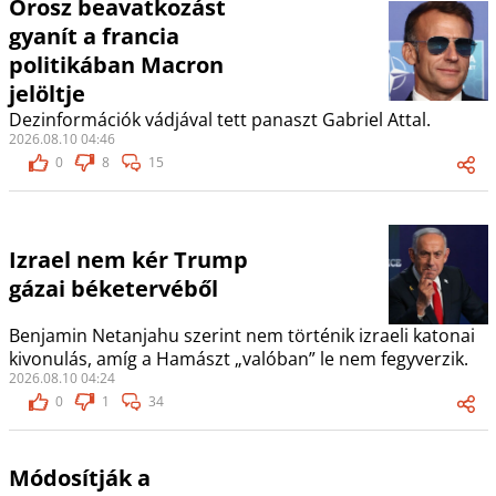
Orosz beavatkozást
gyanít a francia
politikában Macron
jelöltje
Dezinformációk vádjával tett panaszt Gabriel Attal.
2026.08.10 04:46
0
8
15
Izrael nem kér Trump
gázai béketervéből
Benjamin Netanjahu szerint nem történik izraeli katonai
kivonulás, amíg a Hamászt „valóban” le nem fegyverzik.
2026.08.10 04:24
0
1
34
Módosítják a