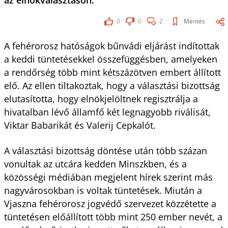
az elnökválasztáson.
0
0
2
Mentés
A fehérorosz hatóságok bűnvádi eljárást indítottak
a keddi tüntetésekkel összefüggésben, amelyeken
a rendőrség több mint kétszázötven embert állított
elő. Az ellen tiltakoztak, hogy a választási bizottság
elutasította, hogy elnökjelöltnek regisztrálja a
hivatalban lévő államfő két legnagyobb riválisát,
Viktar Babarikát és Valerij Cepkalót.
A választási bizottság döntése után több százan
vonultak az utcára kedden Minszkben, és a
közösségi médiában megjelent hírek szerint más
nagyvárosokban is voltak tüntetések. Miután a
Vjaszna fehérorosz jogvédő szervezet közzétette a
tüntetésen előállított több mint 250 ember nevét, a