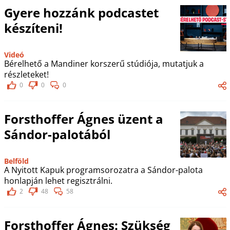
Gyere hozzánk podcastet
készíteni!
Videó
Bérelhető a Mandiner korszerű stúdiója, mutatjuk a
részleteket!
0
0
0
Forsthoffer Ágnes üzent a
Sándor-palotából
Belföld
A Nyitott Kapuk programsorozatra a Sándor-palota
honlapján lehet regisztrálni.
2
48
58
Forsthoffer Ágnes: Szükség