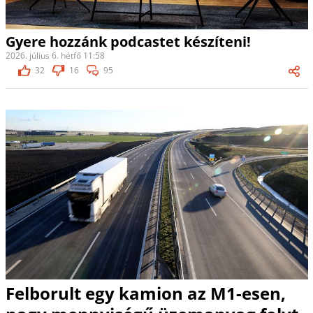
Gyere hozzánk podcastet készíteni!
2026. július 6. hétfő 11:58
32
16
95
Felborult egy kamion az M1-esen,