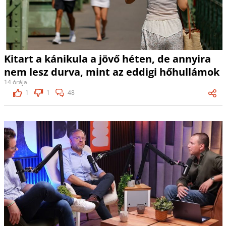
Kitart a kánikula a jövő héten, de annyira
nem lesz durva, mint az eddigi hőhullámok
14 órája
1
1
48