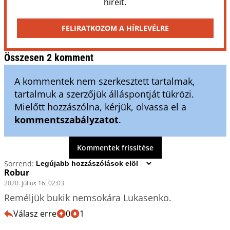
híreit.
FELIRATKOZOM A HÍRLEVÉLRE
Összesen 2 komment
A kommentek nem szerkesztett tartalmak,
tartalmuk a szerzőjük álláspontját tükrözi.
Mielőtt hozzászólna, kérjük, olvassa el a
kommentszabályzatot
.
Kommentek frissítése
Sorrend:
Robur
2020. július 16. 02:03
Reméljük bukik nemsokára Lukasenko.
Válasz erre
0
1