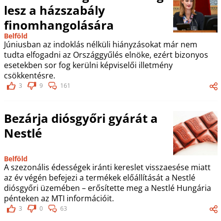
lesz a házszabály
finomhangolására
Belföld
Júniusban az indoklás nélküli hiányzásokat már nem
tudta elfogadni az Országgyűlés elnöke, ezért bizonyos
esetekben sor fog kerülni képviselői illetmény
csökkentésre.
3
9
161
Bezárja diósgyőri gyárát a
Nestlé
Belföld
A szezonális édességek iránti kereslet visszaesése miatt
az év végén befejezi a termékek előállítását a Nestlé
diósgyőri üzemében – erősítette meg a Nestlé Hungária
pénteken az MTI információit.
3
0
63