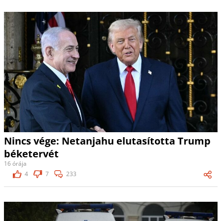
Nincs vége: Netanjahu elutasította Trump
béketervét
16 órája
4
7
233