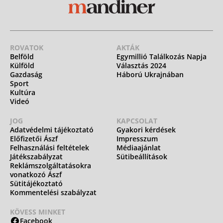
ROVATOK
AKTÁK
Belföld
Egymillió Találkozás Napja
Külföld
Választás 2024
Gazdaság
Háború Ukrajnában
Sport
Kultúra
Videó
JOG
KAPCSOLAT
Adatvédelmi tájékoztató
Gyakori kérdések
Előfizetői Ászf
Impresszum
Felhasználási feltételek
Médiaajánlat
Játékszabályzat
Sütibeállítások
Reklámszolgáltatásokra
vonatkozó Ászf
Sütitájékoztató
Kommentelési szabályzat
KÖVESS MINKET
Facebook