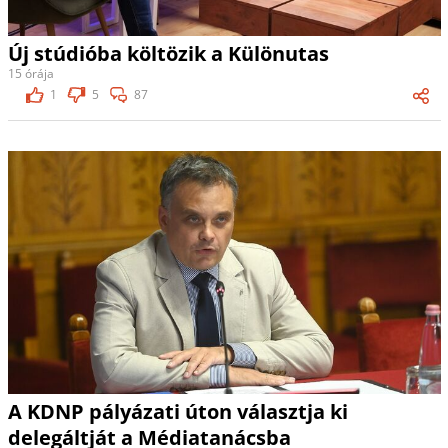
Új stúdióba költözik a Különutas
15 órája
1
5
87
A KDNP pályázati úton választja ki
delegáltját a Médiatanácsba