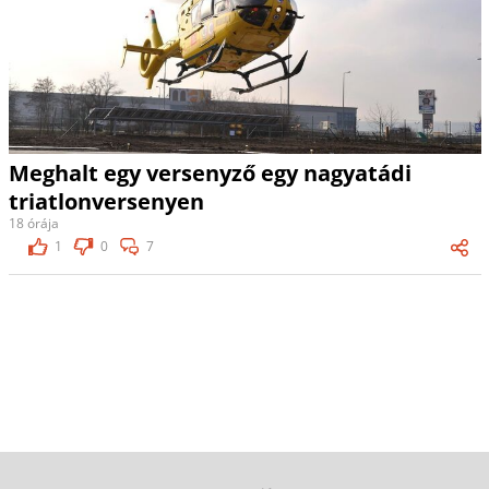
Meghalt egy versenyző egy nagyatádi
triatlonversenyen
18 órája
1
0
7