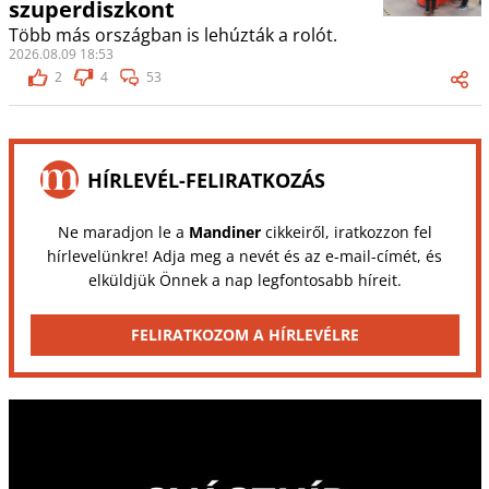
szuperdiszkont
Több más országban is lehúzták a rolót.
2026.08.09 18:53
2
4
53
HÍRLEVÉL-FELIRATKOZÁS
Ne maradjon le a
Mandiner
cikkeiről, iratkozzon fel
hírlevelünkre! Adja meg a nevét és az e-mail-címét, és
elküldjük Önnek a nap legfontosabb híreit.
FELIRATKOZOM A HÍRLEVÉLRE