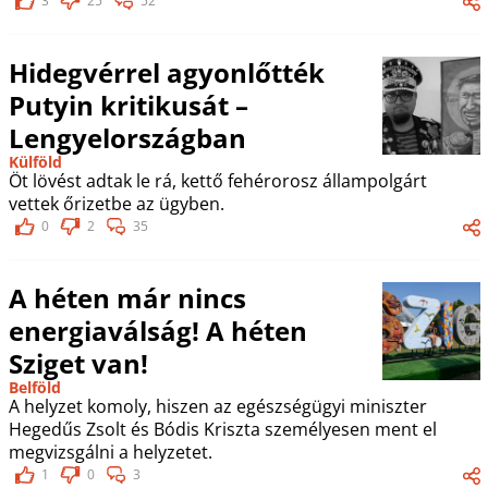
3
25
52
Hidegvérrel agyonlőtték
Putyin kritikusát –
Lengyelországban
Külföld
Öt lövést adtak le rá, kettő fehérorosz állampolgárt
vettek őrizetbe az ügyben.
0
2
35
A héten már nincs
energiaválság! A héten
Sziget van!
Belföld
A helyzet komoly, hiszen az egészségügyi miniszter
Hegedűs Zsolt és Bódis Kriszta személyesen ment el
megvizsgálni a helyzetet.
1
0
3