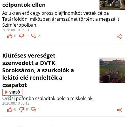
célpontok ellen
Az ukrán erők egy orosz olajfinomítót vettek célba
Tatárföldön, miközben áramszünet történt a megszállt
Szimferopolban.
2026.08.10 05:21
0
1
2
Kiütéses vereséget
szenvedett a DVTK
Soroksáron, a szurkolók a
lelátó elé rendelték a
csapatot
VIDEÓ
Óriási pofonba szaladtak bele a miskolciak.
2026.08.10 05:12
0
0
1