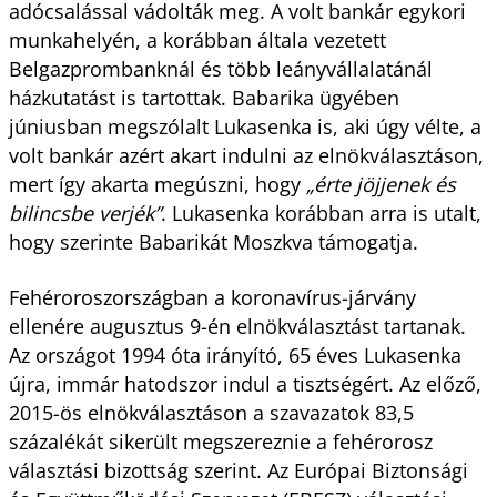
adócsalással vádolták meg. A volt bankár egykori
munkahelyén, a korábban általa vezetett
Belgazprombanknál és több leányvállalatánál
házkutatást is tartottak. Babarika ügyében
júniusban megszólalt Lukasenka is, aki úgy vélte, a
volt bankár azért akart indulni az elnökválasztáson,
mert így akarta megúszni, hogy
„érte jöjjenek és
bilincsbe verjék”
. Lukasenka korábban arra is utalt,
hogy szerinte Babarikát Moszkva támogatja.
Fehéroroszországban a koronavírus-járvány
ellenére augusztus 9-én elnökválasztást tartanak.
Az országot 1994 óta irányító, 65 éves Lukasenka
újra, immár hatodszor indul a tisztségért. Az előző,
2015-ös elnökválasztáson a szavazatok 83,5
százalékát sikerült megszereznie a fehérorosz
választási bizottság szerint. Az Európai Biztonsági