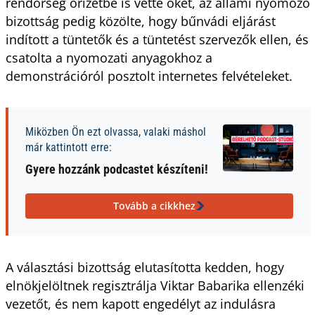
rendőrség őrizetbe is vette őket, az állami nyomozó
bizottság pedig közölte, hogy bűnvádi eljárást
indított a tüntetők és a tüntetést szervezők ellen, és
csatolta a nyomozati anyagokhoz a
demonstrációról posztolt internetes felvételeket.
Miközben Ön ezt olvassa, valaki máshol
már kattintott erre:
Gyere hozzánk podcastet készíteni!
Tovább a cikkhez
A választási bizottság elutasította kedden, hogy
elnökjelöltnek regisztrálja Viktar Babarika ellenzéki
vezetőt, és nem kapott engedélyt az indulásra