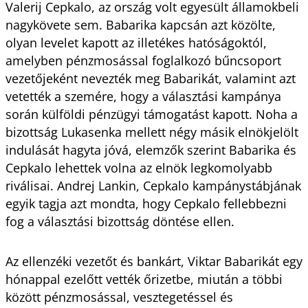
Valerij Cepkalo, az ország volt egyesült államokbeli
nagykövete sem. Babarika kapcsán azt közölte,
olyan levelet kapott az illetékes hatóságoktól,
amelyben pénzmosással foglalkozó bűncsoport
vezetőjeként nevezték meg Babarikát, valamint azt
vetették a szemére, hogy a választási kampánya
során külföldi pénzügyi támogatást kapott. Noha a
bizottság Lukasenka mellett négy másik elnökjelölt
indulását hagyta jóvá, elemzők szerint Babarika és
Cepkalo lehettek volna az elnök legkomolyabb
riválisai. Andrej Lankin, Cepkalo kampánystábjának
egyik tagja azt mondta, hogy Cepkalo fellebbezni
fog a választási bizottság döntése ellen.
Az ellenzéki vezetőt és bankárt, Viktar Babarikát egy
hónappal ezelőtt vették őrizetbe, miután a többi
között pénzmosással, vesztegetéssel és