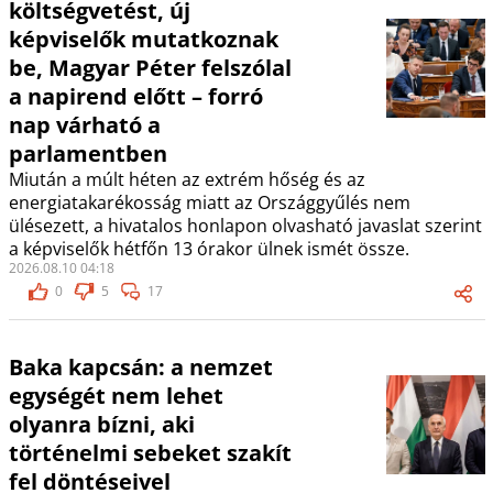
költségvetést, új
képviselők mutatkoznak
be, Magyar Péter felszólal
a napirend előtt – forró
nap várható a
parlamentben
Miután a múlt héten az extrém hőség és az
energiatakarékosság miatt az Országgyűlés nem
ülésezett, a hivatalos honlapon olvasható javaslat szerint
a képviselők hétfőn 13 órakor ülnek ismét össze.
2026.08.10 04:18
0
5
17
Baka kapcsán: a nemzet
egységét nem lehet
olyanra bízni, aki
történelmi sebeket szakít
fel döntéseivel