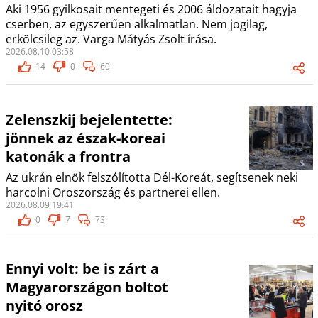
Aki 1956 gyilkosait mentegeti és 2006 áldozatait hagyja
cserben, az egyszerűen alkalmatlan. Nem jogilag,
erkölcsileg az. Varga Mátyás Zsolt írása.
2026.08.10 03:58
14
0
60
Zelenszkij bejelentette:
jönnek az észak-koreai
katonák a frontra
Az ukrán elnök felszólította Dél-Koreát, segítsenek neki
harcolni Oroszország és partnerei ellen.
2026.08.09 19:41
0
7
73
Ennyi volt: be is zárt a
Magyarországon boltot
nyitó orosz