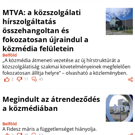
MTVA: a közszolgálati
hírszolgáltatás
összehangoltan és
fokozatosan újraindul a
közmédia felületein
Belföld
„A közmédia átmeneti vezetése az új hírstruktúrát a
közszolgálatiság szakmai követelményeinek megfelelően
fokozatosan állítja helyre” – olvasható a közleményben.
2
11
45
Megindult az átrendeződés
a közmédiában
Belföld
A Fidesz máris a függetlenséget hiányolja.