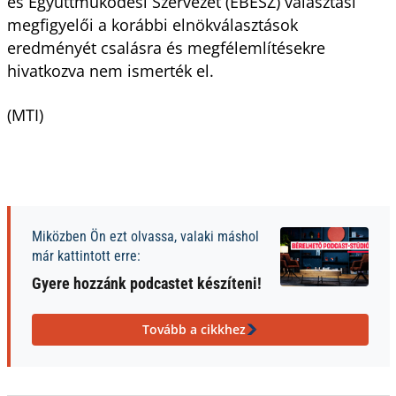
és Együttműködési Szervezet (EBESZ) választási
megfigyelői a korábbi elnökválasztások
eredményét csalásra és megfélemlítésekre
hivatkozva nem ismerték el.
(MTI)
Miközben Ön ezt olvassa, valaki máshol
már kattintott erre:
Gyere hozzánk podcastet készíteni!
Tovább a cikkhez