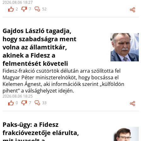
2026.08.06 18:27
2
7
52
Gajdos László tagadja,
hogy szabadságra ment
volna az államtitkár,
akinek a Fidesz a
felmentését követeli
Fidesz-frakció csütörtök délután arra szólította fel
Magyar Péter miniszterelnököt, hogy bocsássa el
Kelemen Ágnest, aki információik szerint „külföldön
pihent” a válsághelyzet idején.
2026.08.06 18:25
0
7
33
Paks-ügy: a Fidesz
frakcióvezetője elárulta,
mit javasolt a