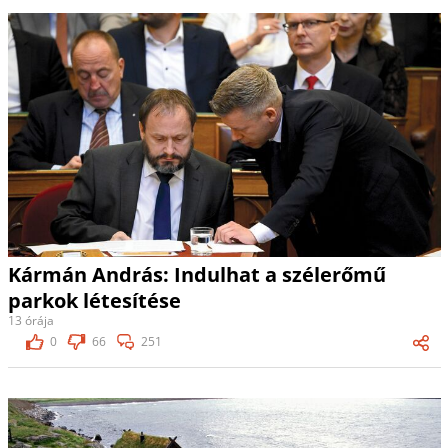
Kármán András: Indulhat a szélerőmű
parkok létesítése
13 órája
0
66
251