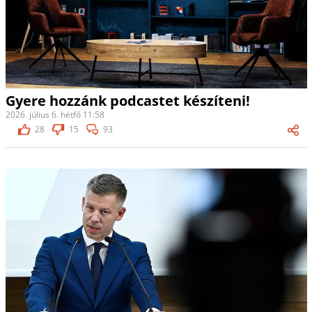
Gyere hozzánk podcastet készíteni!
2026. július 6. hétfő 11:58
28
15
93