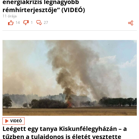
energiakrízis legnagyobb
rémhírterjesztője” (VIDEÓ)
11 órája
14
1
27
VIDEÓ
Leégett egy tanya Kiskunfélegyházán – a
tűzben a tulajdonos is életét vesztette