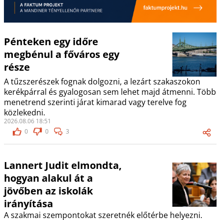
Pénteken egy időre
megbénul a főváros egy
része
A tűzszerészek fognak dolgozni, a lezárt szakaszokon
kerékpárral és gyalogosan sem lehet majd átmenni. Több
menetrend szerinti járat kimarad vagy terelve fog
közlekedni.
2026.08.06 18:51
0
0
3
Lannert Judit elmondta,
hogyan alakul át a
jövőben az iskolák
irányítása
A szakmai szempontokat szeretnék előtérbe helyezni.