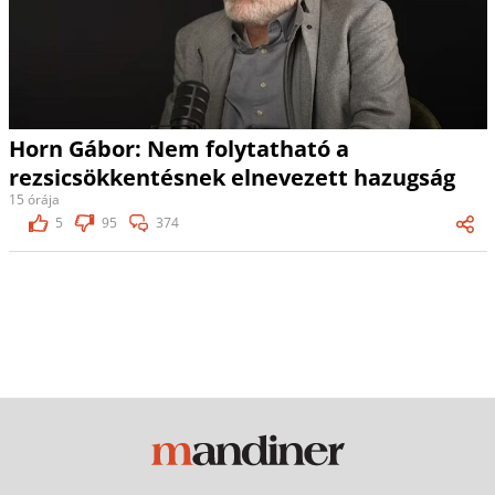
Horn Gábor: Nem folytatható a
rezsicsökkentésnek elnevezett hazugság
15 órája
5
95
374