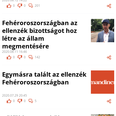
2020.08.12 14:22
0
0
201
Fehéroroszországban az
ellenzék bizottságot hoz
létre az állam
megmentésére
2020.08.11 16:46
0
0
142
Egymásra talált az ellenzék
Fehéroroszországban
2020.07.29 20:45
0
0
5