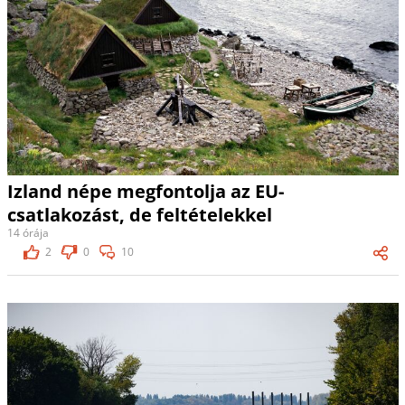
Izland népe megfontolja az EU-
csatlakozást, de feltételekkel
14 órája
2
0
10