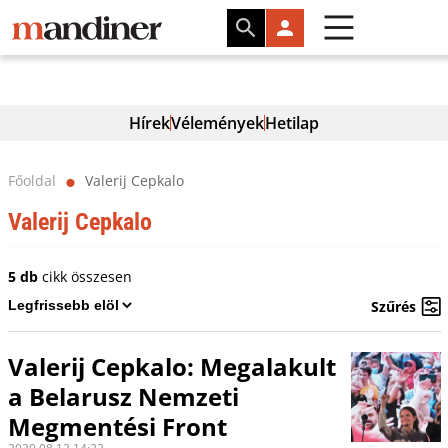
Hírek
Vélemények
Hetilap
Főoldal
Valerij Cepkalo
⬤
Valerij Cepkalo
5 db
cikk összesen
Szűrés
Valerij Cepkalo: Megalakult
a Belarusz Nemzeti
Megmentési Front