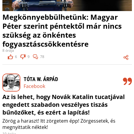
Megkönnyebbülhetünk: Magyar
Péter szerint péntektől már nincs
szükség az önkéntes
fogyasztáscsökkentésre
8 órája
6
9
78
TÓTA W. ÁRPÁD
Facebook
Az is lehet, hogy Novák Katalin tucatjával
engedett szabadon veszélyes tiszás
bűnözőket, és ezért a lapítás!
Zörög a haraszt! Itt zörgetem épp! Zörgessetek, és
megnyittatik néktek!
10 órája