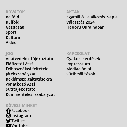
ROVATOK
AKTÁK
Belföld
Egymillió Találkozás Napja
Külföld
Választás 2024
Gazdaság
Háború Ukrajnában
Sport
Kultúra
Videó
JOG
KAPCSOLAT
Adatvédelmi tájékoztató
Gyakori kérdések
Előfizetői Ászf
Impresszum
Felhasználási feltételek
Médiaajánlat
Játékszabályzat
Sütibeállítások
Reklámszolgáltatásokra
vonatkozó Ászf
Sütitájékoztató
Kommentelési szabályzat
KÖVESS MINKET
Facebook
Instagram
Twitter
Youtube