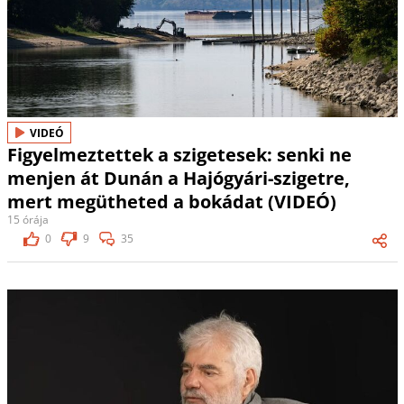
VIDEÓ
Figyelmeztettek a szigetesek: senki ne
menjen át Dunán a Hajógyári-szigetre,
mert megütheted a bokádat (VIDEÓ)
15 órája
0
9
35