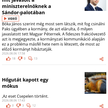
miniszterelnöknek a
Sándor-palotában
VIDEÓ
Bóka János szerint még most sem látszik, mit fog csinálni
Paks ügyében a kormány, de azt elárulta, ő milyen
javaslatott tett Magyar Péternek. A fideszes frakcióvezető
azt is megjegyezte, a kormányzati kommunikáció alapján
ez a probléma másfél hete nem is létezett, de most az
előző kormányt hibáztatják.
2026.08.06 17:58
18
0
13
Hőgutát kapott egy
mókus
,Az eset Csepelen történt.
2026.08.06 17:43
0
3
12