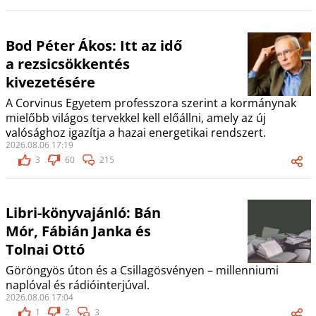
Bod Péter Ákos: Itt az idő
a rezsicsökkentés
kivezetésére
A Corvinus Egyetem professzora szerint a kormánynak
mielőbb világos tervekkel kell előállni, amely az új
valósághoz igazítja a hazai energetikai rendszert.
2026.08.06 17:19
3
60
215
Libri-könyvajánló: Bán
Mór, Fábián Janka és
Tolnai Ottó
Göröngyös úton és a Csillagösvényen – millenniumi
naplóval és rádióinterjúval.
2026.08.06 17:04
1
2
3