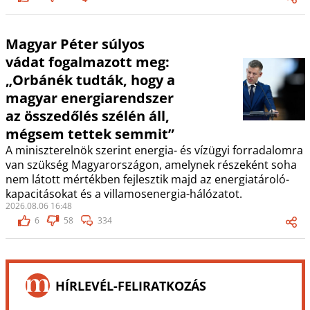
Magyar Péter súlyos
vádat fogalmazott meg:
„Orbánék tudták, hogy a
magyar energiarendszer
az összedőlés szélén áll,
mégsem tettek semmit”
A miniszterelnök szerint energia- és vízügyi forradalomra
van szükség Magyarországon, amelynek részeként soha
nem látott mértékben fejlesztik majd az energiatároló-
kapacitásokat és a villamosenergia-hálózatot.
2026.08.06 16:48
6
58
334
HÍRLEVÉL-FELIRATKOZÁS