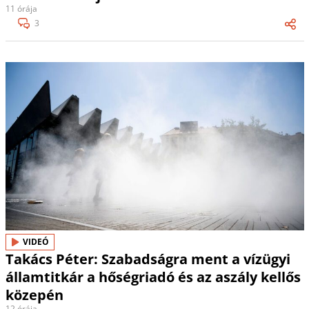
11 órája
3
VIDEÓ
Takács Péter: Szabadságra ment a vízügyi
államtitkár a hőségriadó és az aszály kellős
közepén
12 órája