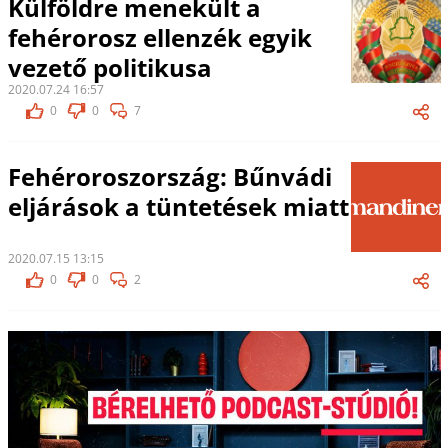
Külföldre menekült a
fehérorosz ellenzék egyik
vezető politikusa
2020.07.24 16:57
0
0
7
Fehéroroszország: Bűnvádi
eljárások a tüntetések miatt
2020.07.15 13:15
0
0
2