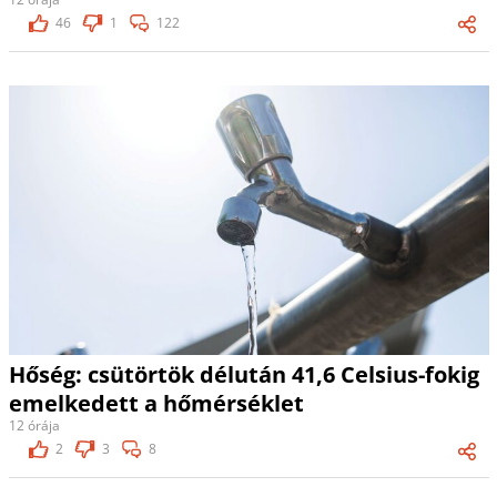
46
1
122
Hőség: csütörtök délután 41,6 Celsius-fokig
emelkedett a hőmérséklet
12 órája
2
3
8