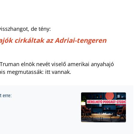
isszhangot, de tény:
ajók cirkáltak az Adriai-tengeren
 Truman elnök nevét viselő amerikai anyahajó
bbis megmutassák: itt vannak.
 erre: