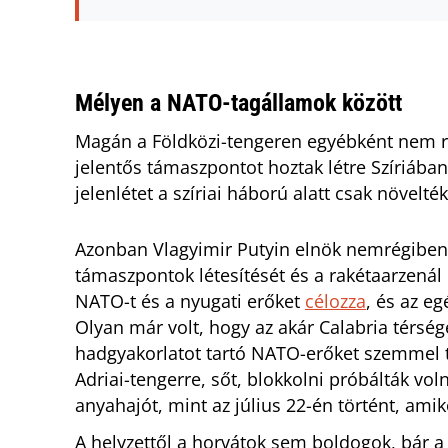
Mélyen a NATO-tagállamok között
Magán a Földközi-tengeren egyébként nem ri
jelentős támaszpontot hoztak létre Szíriába
jelenlétet a szíriai háború alatt csak növelték
Azonban Vlagyimir Putyin elnök nemrégiben 
támaszpontok létesítését és a rakétaarzenál
NATO-t és a nyugati erőket
célozza
, és az eg
Olyan már volt, hogy az akár Calabria térség
hadgyakorlatot tartó NATO-erőket szemmel t
Adriai-tengerre, sőt, blokkolni próbálták vo
anyahajót, mint az július 22-én történt, ami
A helyzettől a horvátok sem boldogok, bár 