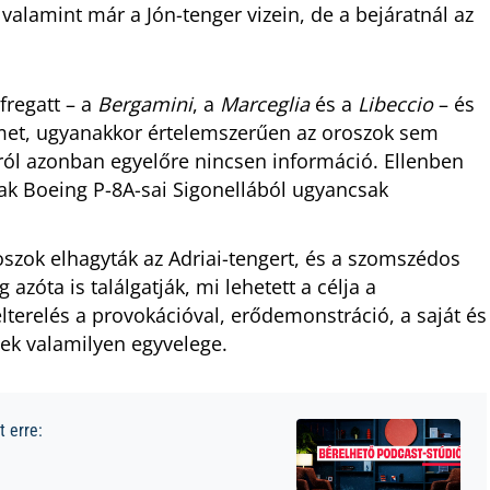
 valamint már a Jón-tenger vizein, de a bejáratnál az
fregatt – a
Bergamini
, a
Marceglia
és a
Libeccio
– és
emet, ugyanakkor értelemszerűen az oroszok sem
áról azonban egyelőre nincsen információ. Ellenben
iak Boeing P-8A-sai Sigonellából ugyancsak
oszok elhagyták az Adriai-tengert, és a szomszédos
azóta is találgatják, mi lehetett a célja a
lterelés a provokációval, erődemonstráció, a saját és
ek valamilyen egyvelege.
 erre: