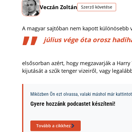
Veczán Zoltán
Szerző követése
A magyar sajtóban nem kapott különösebb v
július vége óta orosz hadih
elsősorban azért, hogy megzavarják a Harry
kijutását a szűk tenger vizeiről, vagy legalá
Miközben Ön ezt olvassa, valaki máshol már kattintott
Gyere hozzánk podcastet készíteni!
Tovább a cikkhez