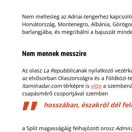
Nem mellesleg az Adriai-tengerhez kapcsoló
Horvátország, Montenegro, Albánia, Görögor
barlangjába, és megcibálni a bajuszát mind
Nem mennek messzire
Az olasz
La Repubblica
nak nyilatkozó vezérk
az elsősorban Olaszországra és a Földközi-t
Itamilradar.com
térképre is
vitte
a szembenál
csapásmérő csoportjával szemben
hosszában, északról dél fe
a Split magasságáig felhajózott orosz
Admira