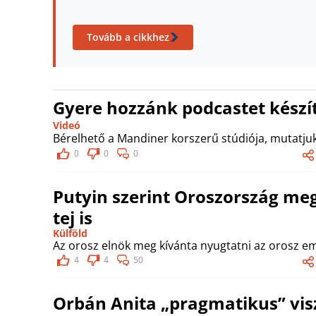
Tovább a cikkhez
Gyere hozzánk podcastet készít
Videó
Bérelhető a Mandiner korszerű stúdiója, mutatjuk
0
0
0
Putyin szerint Oroszország meg
tej is
Külföld
Az orosz elnök meg kívánta nyugtatni az orosz e
4
4
50
Orbán Anita „pragmatikus” vis