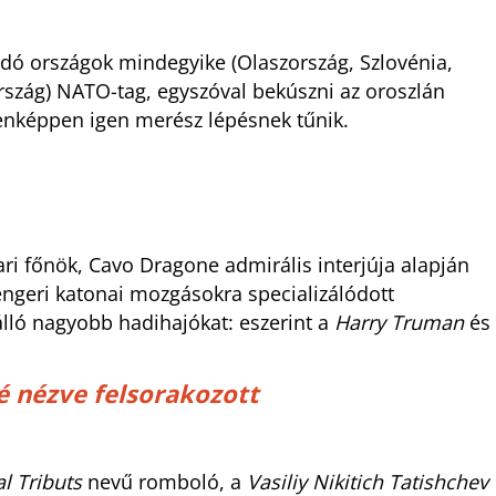
dó országok mindegyike (Olaszország, Szlovénia,
szág) NATO-tag, egyszóval bekúszni az oroszlán
enképpen igen merész lépésnek tűnik.
ari főnök, Cavo Dragone admirális interjúja alapján
engeri katonai mozgásokra specializálódott
ló nagyobb hadihajókat: eszerint a
Harry Truman
és
lé nézve felsorakozott
l Tributs
nevű romboló, a
Vasiliy Nikitich Tatishchev