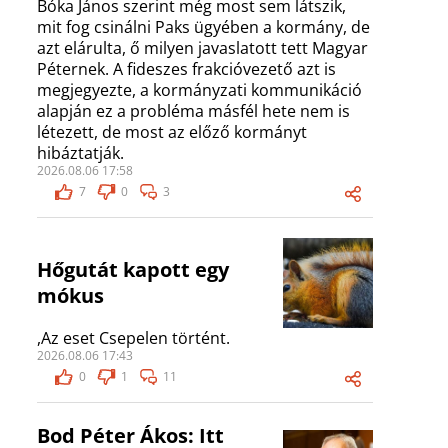
Bóka János szerint még most sem látszik,
mit fog csinálni Paks ügyében a kormány, de
azt elárulta, ő milyen javaslatott tett Magyar
Péternek. A fideszes frakcióvezető azt is
megjegyezte, a kormányzati kommunikáció
alapján ez a probléma másfél hete nem is
létezett, de most az előző kormányt
hibáztatják.
2026.08.06 17:58
7
0
3
Hőgutát kapott egy
mókus
,Az eset Csepelen történt.
2026.08.06 17:43
0
1
11
Bod Péter Ákos: Itt