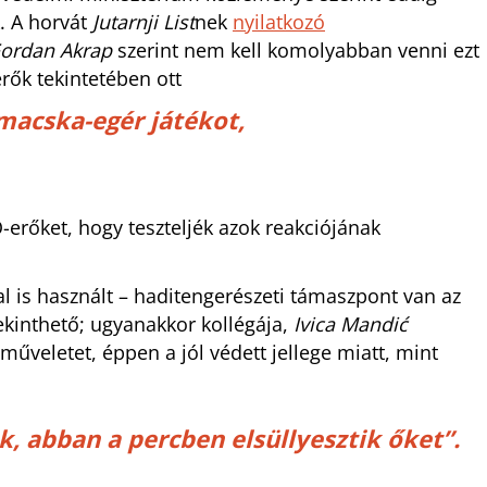
. A horvát
Jutarnji List
nek
nyilatkozó
ordan Akrap
szerint nem kell komolyabban venni ezt
erők tekintetében ott
macska-egér játékot,
-erőket, hogy teszteljék azok reakciójának
l is használt – haditengerészeti támaszpont van az
tekinthető; ugyanakkor kollégája,
Ivica Mandić
űveletet, éppen a jól védett jellege miatt, mint
k, abban a percben elsüllyesztik őket”
.