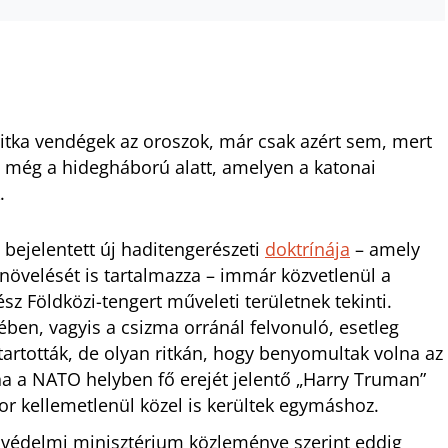
tka vendégek az oroszok, már csak azért sem, mert
n még a hidegháború alatt, amelyen a katonai
.
bejelentett új haditengerészeti
doktrínája
– amely
 növelését is tartalmazza – immár közvetlenül a
ész Földközi-tengert műveleti területnek tekinti.
ében, vagyis a csizma orránál felvonuló, esetleg
artották, de olyan ritkán, hogy benyomultak volna az
lna a NATO helyben fő erejét jelentő „Harry Truman”
kor kellemetlenül közel is kerültek egymáshoz.
a védelmi minisztérium közleménye szerint eddig