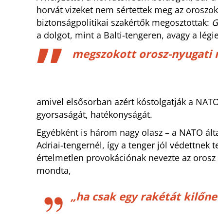
horvát vizeket nem sértettek meg az oroszok
biztonságpolitikai szakértők megosztottak:
G
a dolgot, mint a Balti-tengeren, avagy a légi
megszokott orosz-nyugati 
amivel elsősorban azért kóstolgatják a NATO
gyorsaságát, hatékonyságát.
Egyébként is három nagy olasz – a NATO álta
Adriai-tengernél, így a tenger jól védettnek 
értelmetlen provokációnak nevezte az orosz m
mondta,
„ha csak egy rakétát kilőne