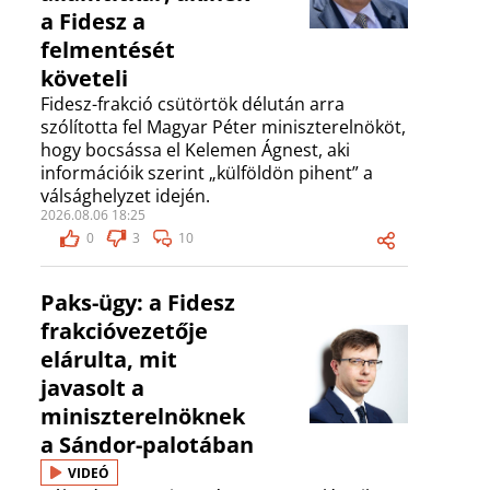
a Fidesz a
felmentését
követeli
Fidesz-frakció csütörtök délután arra
szólította fel Magyar Péter miniszterelnököt,
hogy bocsássa el Kelemen Ágnest, aki
információik szerint „külföldön pihent” a
válsághelyzet idején.
2026.08.06 18:25
0
3
10
Paks-ügy: a Fidesz
frakcióvezetője
elárulta, mit
javasolt a
miniszterelnöknek
a Sándor-palotában
VIDEÓ