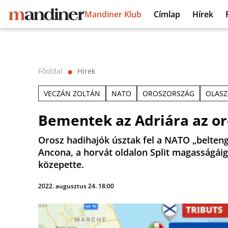
Mandiner Klub
Címlap
Hírek
Főoldal
Hírek
⬤
VECZÁN ZOLTÁN
NATO
OROSZORSZÁG
OLAS
Bementek az Adriára az or
Orosz hadihajók úsztak fel a NATO „belteng
Ancona, a horvát oldalon Split magasságái
közepette.
2022. augusztus 24. 18:00