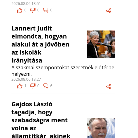
2026.08.06 18:51
0
0
0
Lannert Judit
elmondta, hogyan
alakul át a jövőben
az iskolák
irányítása
A szakmai szempontokat szeretnék előtérbe
helyezni.
2026.08.06 18:27
1
0
6
Gajdos László
tagadja, hogy
szabadságra ment
volna az
államtitkár, akinek