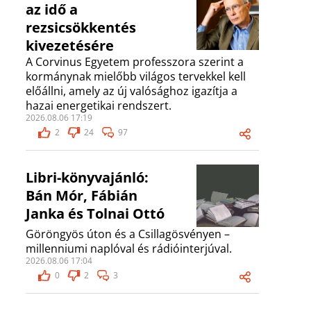
az idő a
rezsicsökkentés
kivezetésére
A Corvinus Egyetem professzora szerint a
kormánynak mielőbb világos tervekkel kell
előállni, amely az új valósághoz igazítja a
hazai energetikai rendszert.
2026.08.06 17:19
2
24
97
Libri-könyvajánló:
Bán Mór, Fábián
Janka és Tolnai Ottó
Göröngyös úton és a Csillagösvényen –
millenniumi naplóval és rádióinterjúval.
2026.08.06 17:04
0
2
3