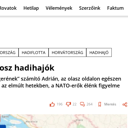
Rovatok
Hetilap
Vélemények
Szerzőink
Faktum
ZORSZÁG
HADIFLOTTA
HORVÁTORSZÁG
HADIHAJÓ
osz hadihajók
erének” számító Adrián, az olasz oldalon egészen
g az elmúlt hetekben, a NATO-erők élénk figyelme
196
22
264
Mentés