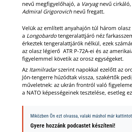
nevű megfigyelőhajó, a
Varyag
nevű cirkáló,
Admiral Grigorovich
nevű fregatt.
Velük az említett anyahajón túl három olasz 
a
Longobardo
tengeralattjáró néz farkassz
érkeztek tengeralattjárók nélkül, ezek szám
az olasz légierő ATR P-72A-ei és az amerika
figyelemmel követik az orosz egységeket.
Az
Itamilradar
szerint napokkal ezelőtt az or
Jón-tengerre húzódtak vissza, szakértők pedig 
műveletnek: az ukrán frontról való figyeleme
a NATO képességeinek tesztelése, esetleg ez
Miközben Ön ezt olvassa, valaki máshol már kattintott
Gyere hozzánk podcastet készíteni!