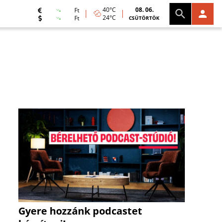
40°C
08. 06.
Ft
24°C
Ft
CSÜTÖRTÖK
Gyere hozzánk podcastet