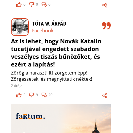
0
0
0
TÓTA W. ÁRPÁD
Facebook
Az is lehet, hogy Novák Katalin
tucatjával engedett szabadon
veszélyes tiszás bűnözőket, és
ezért a lapítás!
Zörög a haraszt! Itt zörgetem épp!
Zörgessetek, és megnyittatik néktek!
2 órája
3
9
20