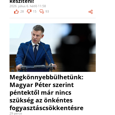
készíteni!
2026. július 6. hétfő 11:58
28
15
93
Megkönnyebbülhetünk:
Magyar Péter szerint
péntektől már nincs
szükség az önkéntes
fogyasztáscsökkentésre
29 perce