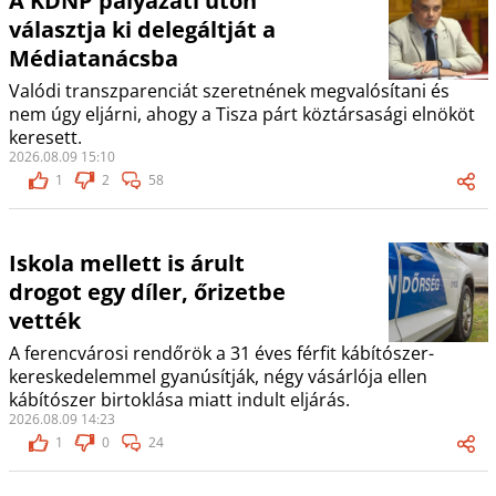
A KDNP pályázati úton
választja ki delegáltját a
Médiatanácsba
Valódi transzparenciát szeretnének megvalósítani és
nem úgy eljárni, ahogy a Tisza párt köztársasági elnököt
keresett.
2026.08.09 15:10
1
2
58
Iskola mellett is árult
drogot egy díler, őrizetbe
vették
A ferencvárosi rendőrök a 31 éves férfit kábítószer-
kereskedelemmel gyanúsítják, négy vásárlója ellen
kábítószer birtoklása miatt indult eljárás.
2026.08.09 14:23
1
0
24