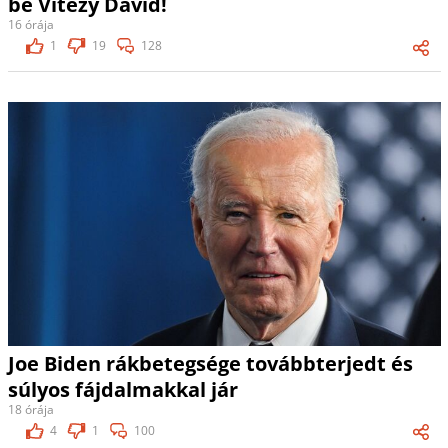
be Vitézy Dávid!
16 órája
1
19
128
Joe Biden rákbetegsége továbbterjedt és
súlyos fájdalmakkal jár
18 órája
4
1
100