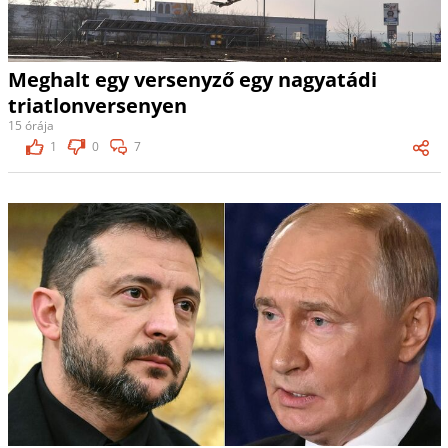
Meghalt egy versenyző egy nagyatádi
triatlonversenyen
15 órája
1
0
7