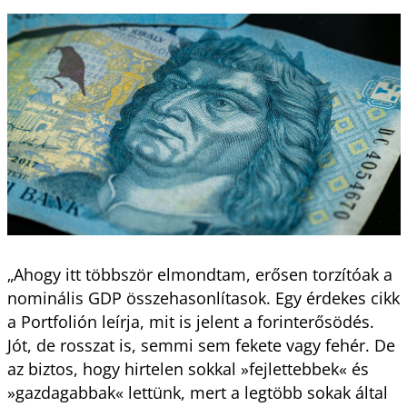
„Ahogy itt többször elmondtam, erősen torzítóak a
nominális GDP összehasonlítasok. Egy érdekes cikk
a Portfolión leírja, mit is jelent a forinterősödés.
Jót, de rosszat is, semmi sem fekete vagy fehér. De
az biztos, hogy hirtelen sokkal »fejlettebbek« és
»gazdagabbak« lettünk, mert a legtöbb sokak által