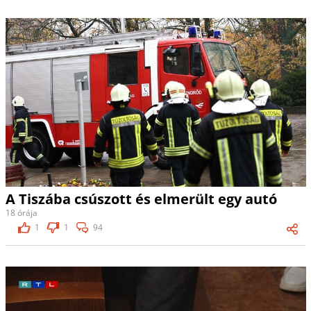
A Tiszába csúszott és elmerült egy autó
18 órája
1
1
94