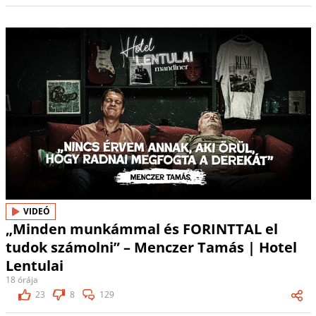
VIDEÓ
„Minden munkámmal és FORINTTAL el
tudok számolni” – Menczer Tamás | Hotel
Lentulai
18 órája
23
8
129