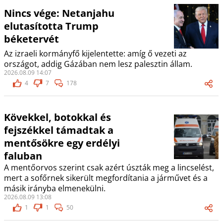
Nincs vége: Netanjahu
elutasította Trump
béketervét
Az izraeli kormányfő kijelentette: amíg ő vezeti az
országot, addig Gázában nem lesz palesztin állam.
2026.08.09 14:07
4
7
178
Kövekkel, botokkal és
fejszékkel támadtak a
mentősökre egy erdélyi
faluban
A mentőorvos szerint csak azért úszták meg a lincselést,
mert a sofőrnek sikerült megfordítania a járművet és a
másik irányba elmenekülni.
2026.08.09 13:08
1
1
50