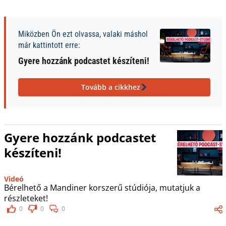
Miközben Ön ezt olvassa, valaki máshol
már kattintott erre:
Gyere hozzánk podcastet készíteni!
Tovább a cikkhez
Gyere hozzánk podcastet
készíteni!
Videó
Bérelhető a Mandiner korszerű stúdiója, mutatjuk a
részleteket!
0
0
0