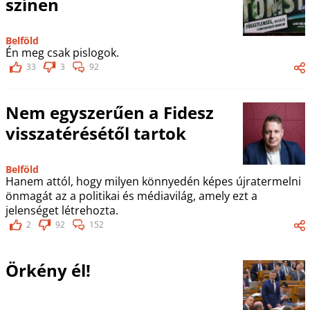
színen
Belföld
Én meg csak pislogok.
33
3
92
Nem egyszerűen a Fidesz
visszatérésétől tartok
Belföld
Hanem attól, hogy milyen könnyedén képes újratermelni
önmagát az a politikai és médiavilág, amely ezt a
jelenséget létrehozta.
2
92
152
Örkény él!