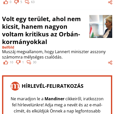
0
5
63
Volt egy terület, ahol nem
kicsit, hanem nagyon
voltam kritikus az Orbán-
kormányokkal
Belföld
Muszáj megvallanom, hogy Lannert miniszter asszony
számomra mélységes csalódás.
10
1
30
HÍRLEVÉL-FELIRATKOZÁS
Ne maradjon le a
Mandiner
cikkeiről, iratkozzon
fel hírlevelünkre! Adja meg a nevét és az e-mail-
címét, és elküldjük Önnek a nap legfontosabb