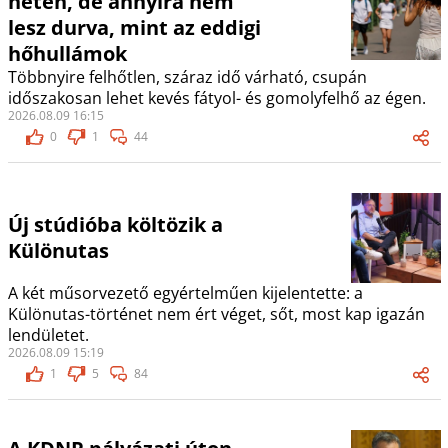
héten, de annyira nem
lesz durva, mint az eddigi
hőhullámok
Többnyire felhőtlen, száraz idő várható, csupán
időszakosan lehet kevés fátyol- és gomolyfelhő az égen.
2026.08.09 16:15
0
1
44
Új stúdióba költözik a
Különutas
A két műsorvezető egyértelműen kijelentette: a
Különutas-történet nem ért véget, sőt, most kap igazán
lendületet.
2026.08.09 15:19
1
5
84