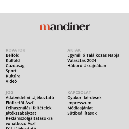
ROVATOK
AKTÁK
Belföld
Egymillió Találkozás Napja
Külföld
Választás 2024
Gazdaság
Háború Ukrajnában
Sport
Kultúra
Videó
JOG
KAPCSOLAT
Adatvédelmi tájékoztató
Gyakori kérdések
Előfizetői Ászf
Impresszum
Felhasználási feltételek
Médiaajánlat
Játékszabályzat
Sütibeállítások
Reklámszolgáltatásokra
vonatkozó Ászf
Sütitájékoztató