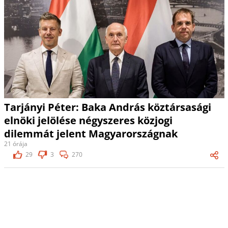
Tarjányi Péter: Baka András köztársasági
elnöki jelölése négyszeres közjogi
dilemmát jelent Magyarországnak
21 órája
29
3
270