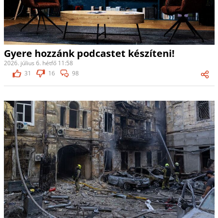
Gyere hozzánk podcastet készíteni!
2026. július 6. hétfő 11:58
31
16
98