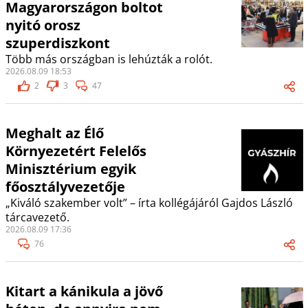
Magyarországon boltot
nyitó orosz
szuperdiszkont
Több más országban is lehúzták a rolót.
2026.08.09 18:53
2
3
47
Meghalt az Élő
Környezetért Felelős
Minisztérium egyik
főosztályvezetője
„Kiváló szakember volt” – írta kollégájáról Gajdos László
tárcavezető.
2026.08.09 17:36
76
Kitart a kánikula a jövő