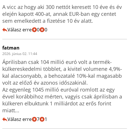
A vicc az hogy aki 300 nettót keresett 10 éve és év 
elején kapott 400-at, annak EUR-ban egy centet 
sem emelkedett a fizetése 10 év alatt.
Válasz erre
0
0
fatman
2026. június 02. 11:44
Áprilisban csak 104 millió euró volt a termék-
külkereskedelmi többlet, a kivitel volumene 4,9%-
kal alacsonyabb, a behozatalé 10%-kal magasabb 
volt az előző év azonos időszakinál.

Az egyenleg 1045 millió euróval romlott az egy 
évvel korábbihoz mérten, vagyis csak áprilisban a 
külkeren elbuktunk 1 milliárdot az erős forint 
miatt...
Válasz erre
7
1