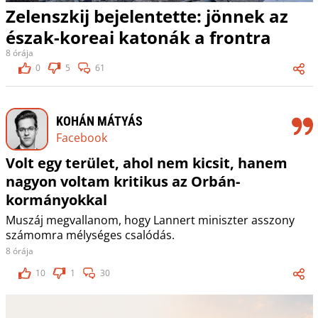
Zelenszkij bejelentette: jönnek az
észak-koreai katonák a frontra
8 órája
0
5
61
KOHÁN MÁTYÁS
Facebook
Volt egy terület, ahol nem kicsit, hanem
nagyon voltam kritikus az Orbán-
kormányokkal
Muszáj megvallanom, hogy Lannert miniszter asszony
számomra mélységes csalódás.
8 órája
10
1
30