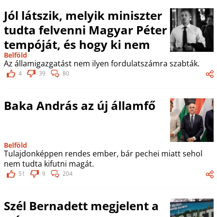
Jól látszik, melyik miniszter
tudta felvenni Magyar Péter
tempóját, és hogy ki nem
Belföld
Az államigazgatást nem ilyen fordulatszámra szabták.
4
39
80
Baka András az új államfő
Belföld
Tulajdonképpen rendes ember, bár pechei miatt sehol
nem tudta kifutni magát.
51
9
204
Szél Bernadett megjelent a