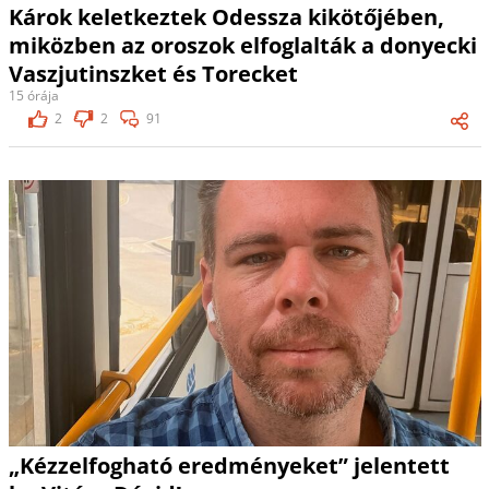
Károk keletkeztek Odessza kikötőjében,
miközben az oroszok elfoglalták a donyecki
Vaszjutinszket és Torecket
15 órája
2
2
91
„Kézzelfogható eredményeket” jelentett