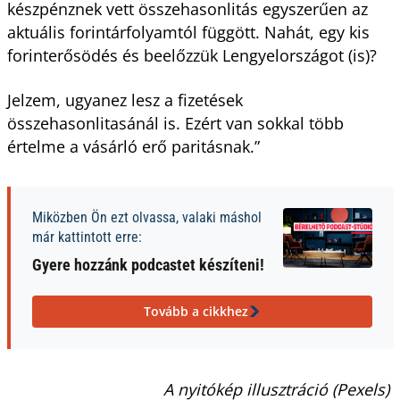
készpénznek vett összehasonlitás egyszerűen az
aktuális forintárfolyamtól függött. Nahát, egy kis
forinterősödés és beelőzzük Lengyelországot (is)?
Jelzem, ugyanez lesz a fizetések
összehasonlitasánál is. Ezért van sokkal több
értelme a vásárló erő paritásnak.”
Miközben Ön ezt olvassa, valaki máshol
már kattintott erre:
Gyere hozzánk podcastet készíteni!
Tovább a cikkhez
A nyitókép illusztráció (Pexels)