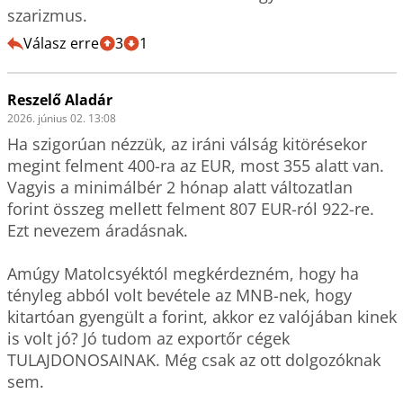
szarizmus. 
Válasz erre
3
1
Reszelő Aladár
2026. június 02. 13:08
Ha szigorúan nézzük, az iráni válság kitörésekor 
megint felment 400-ra az EUR, most 355 alatt van.

Vagyis a minimálbér 2 hónap alatt változatlan 
forint összeg mellett felment 807 EUR-ról 922-re.

Ezt nevezem áradásnak.

Amúgy Matolcsyéktól megkérdezném, hogy ha 
tényleg abból volt bevétele az MNB-nek, hogy 
kitartóan gyengült a forint, akkor ez valójában kinek 
is volt jó? Jó tudom az exportőr cégek 
TULAJDONOSAINAK. Még csak az ott dolgozóknak 
sem.
