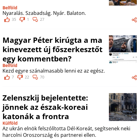
Belföld
Nyaralás. Szabadság. Nyár. Balaton.
35
1
27
Magyar Péter kirúgta a ma
kinevezett új főszerkesztőt
egy kommentben?
Belföld
Kezd egyre szánalmasabb lenni ez az egész.
7
22
70
Zelenszkij bejelentette:
jönnek az észak-koreai
katonák a frontra
Külföld
Az ukrán elnök felszólította Dél-Koreát, segítsenek neki
harcolni Oroszország és partnerei ellen.