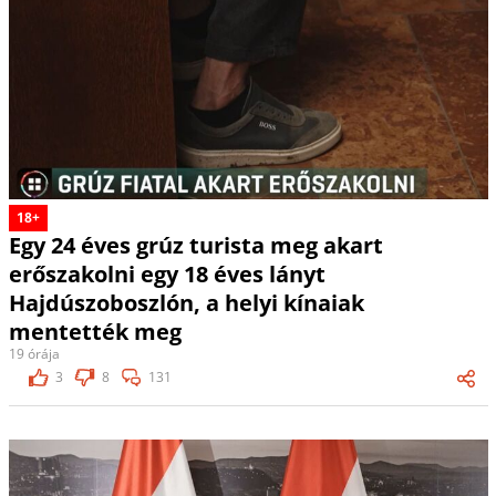
18+
Egy 24 éves grúz turista meg akart
erőszakolni egy 18 éves lányt
Hajdúszoboszlón, a helyi kínaiak
mentették meg
19 órája
3
8
131