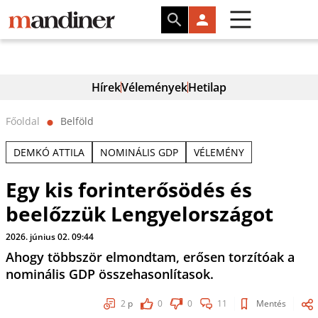
Hírek
Vélemények
Hetilap
Főoldal
Belföld
⬤
DEMKÓ ATTILA
NOMINÁLIS GDP
VÉLEMÉNY
Egy kis forinterősödés és
beelőzzük Lengyelországot
2026. június 02. 09:44
Ahogy többször elmondtam, erősen torzítóak a
nominális GDP összehasonlítasok.
2
p
0
0
11
Mentés