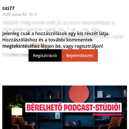
titi77
2026. június 02. 10:12
nézzük meg kinek volt jó az euro bevezetése! a 
németek nyertek rajta! ita. f. gr.  cze. esp. 
Jelenleg csak a hozzászólások egy kis részét látja.
hr.................................... meg a többi vesztett rajta!
Hozzászóláshoz és a további kommentek
Válasz erre
9
1
megtekintéséhez lépjen be, vagy regisztráljon!
2 válasz megtekintése
Regisztráció
Bejelentkezés