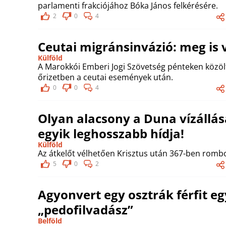
parlamenti frakciójához Bóka János felkérésére.
2
0
4
Ceutai migránsinvázió: meg is v
Külföld
A Marokkói Emberi Jogi Szövetség pénteken közöl
őrizetben a ceutai események után.
0
0
4
Olyan alacsony a Duna vízállása
egyik leghosszabb hídja!
Külföld
Az átkelőt vélhetően Krisztus után 367-ben rombol
5
0
2
Agyonvert egy osztrák férfit e
„pedofilvadász”
Belföld