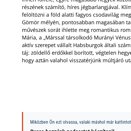
részének számító, híres jégbarlangjával. Klí
felöltözni a föld alatti fagyos csodavilág me
Gömör mélyén, pontosabban magasában talá
művészek sorát ihlette meg romantikus romos
Mária, a „Márssal társolkodó Murányi Vénus”,
aktív szerepet vállalt Habsburgok általi szá
táj: zöldellő erdőkkel borított, végtelen heg
hogy aztán valahol visszatérjünk múltjáró u
Miközben Ön ezt olvassa, valaki máshol már kattintott