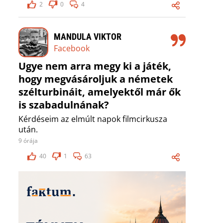
2
0
4
MANDULA VIKTOR
Facebook
Ugye nem arra megy ki a játék,
hogy megvásároljuk a németek
szélturbináit, amelyektől már ők
is szabadulnának?
Kérdéseim az elmúlt napok filmcirkusza
után.
9 órája
40
1
63