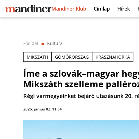
Mandiner Klub
Címlap
Hírek
Főoldal
Kultúra
⬤
MIKSZÁTH
GÖMÖRORSZÁG
KRASZNAHORKA
Íme a szlovák–magyar hegy
Mikszáth szelleme palléro
Régi vármegyéinket bejáró utazásunk 20. 
2026. június 02. 11:54