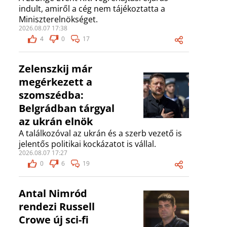
indult, amiről a cég nem tájékoztatta a
Miniszterelnökséget.
2026.08.07 17:38
4
0
17
Zelenszkij már
megérkezett a
szomszédba:
Belgrádban tárgyal
az ukrán elnök
A találkozóval az ukrán és a szerb vezető is
jelentős politikai kockázatot is vállal.
2026.08.07 17:27
0
6
19
Antal Nimród
rendezi Russell
Crowe új sci-fi