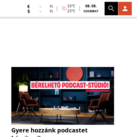
33°C
08. 08.
Ft
23°C
Ft
SZOMBAT
Gyere hozzánk podcastet