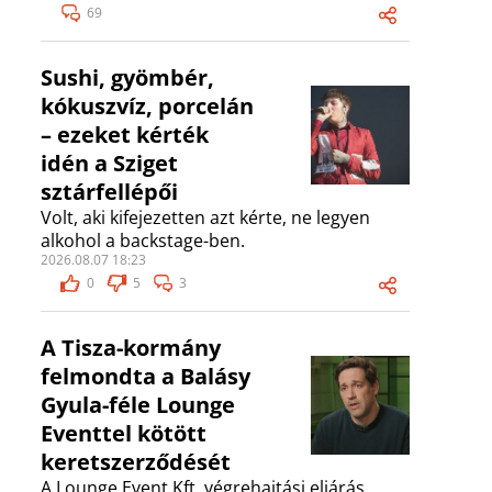
69
Sushi, gyömbér,
kókuszvíz, porcelán
– ezeket kérték
idén a Sziget
sztárfellépői
Volt, aki kifejezetten azt kérte, ne legyen
alkohol a backstage-ben.
2026.08.07 18:23
0
5
3
A Tisza-kormány
felmondta a Balásy
Gyula-féle Lounge
Eventtel kötött
keretszerződését
A Lounge Event Kft. végrehajtási eljárás