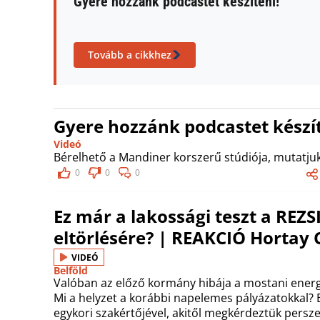
Gyere hozzánk podcastet készíteni!
Tovább a cikkhez
Gyere hozzánk podcastet készít
Videó
Bérelhető a Mandiner korszerű stúdiója, mutatjuk
0
0
0
Ez már a lakossági teszt a RE
eltörlésére? | REAKCIÓ Hortay O
VIDEÓ
Belföld
Valóban az előző kormány hibája a mostani energi
Mi a helyzet a korábbi napelemes pályázatokkal? E
egykori szakértőjével, akitől megkérdeztük persze 