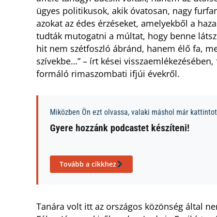
ügyes politikusok, akik óvatosan, nagy furfa
azokat az édes érzéseket, amelyekből a haza
tudták mutogatni a múltat, hogy benne látsz
hit nem szétfoszló ábránd, hanem élő fa, me
szívekbe…” – írt kései visszaemlékezésében, 
formáló rimaszombati ifjúi évekről.
Miközben Ön ezt olvassa, valaki máshol már kattintott
Gyere hozzánk podcastet készíteni!
Tovább a cikkhez
Tanára volt itt az országos közönség által 