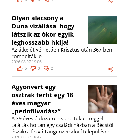
Olyan alacsony a
Duna vízállása, hogy
látszik az ókor egyik
leghosszabb hídja!
Az átkelőt vélhetően Krisztus után 367-ben
rombolták le.
2026.08.07 19:06
5
0
2
Agyonvert egy
osztrák férfit egy 18
éves magyar
„pedofilvadász”
A 29 éves áldozatot csütörtökön reggel
találták holtan egy családi házban a Bécstől
északra fekvő Langenzersdorf településen.
2026.08.07 18:47