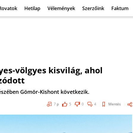
Rovatok
Hetilap
Vélemények
Szerzőink
Faktum
es-völgyes kisvilág, ahol
zódott
részében Gömör-Kishont következik.
7
p
5
0
4
Mentés