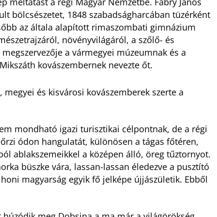
szép méltatást a régi Magyar Nemzetbe. Fábry János
nult bölcsészetet, 1848 szabadságharcában tüzérként
sőbb az általa alapított rimaszombati gimnázium
mészetrajzáról, növényvilágáról, a szőlő- és
 fő megszervezője a vármegyei múzeumnak és a
 Mikszáth kovászembernek nevezte őt.
 megyei és kisvárosi kovászemberek szerte a
.
 mondható igazi turisztikai célpontnak, de a régi
rzi ódon hangulatát, különösen a tágas főtéren,
ból ablakszemeikkel a középen álló, öreg tűztornyot.
rka büszke vára, lassan-lassan éledezve a pusztító
lhoni magyarság egyik fő jelképe újjászületik. Ebből
tt húzódik meg Dobsina a ma már a világörökség