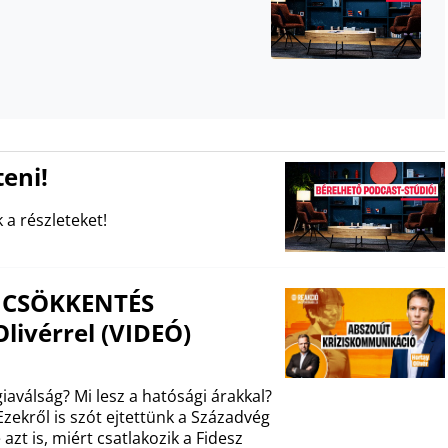
eni!
 a részleteket!
ZSICSÖKKENTÉS
livérrel (VIDEÓ)
aválság? Mi lesz a hatósági árakkal?
zekről is szót ejtettünk a Századvég
azt is, miért csatlakozik a Fidesz