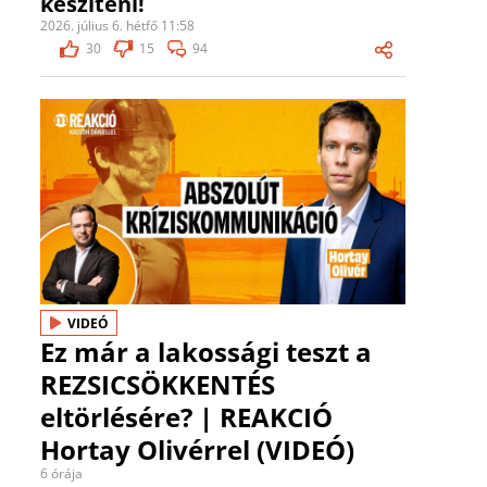
készíteni!
2026. július 6. hétfő 11:58
30
15
94
VIDEÓ
Ez már a lakossági teszt a
REZSICSÖKKENTÉS
eltörlésére? | REAKCIÓ
Hortay Olivérrel (VIDEÓ)
6 órája