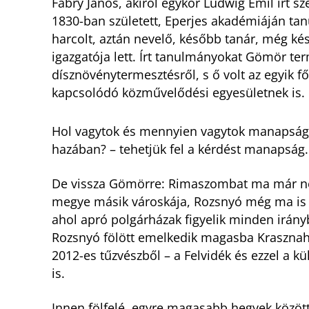
Fábry János, akiről egykor Ludwig Emil írt 
1830-ban született, Eperjes akadémiáján ta
harcolt, aztán nevelő, később tanár, még ké
igazgatója lett. Írt tanulmányokat Gömör ter
dísznövénytermesztésről, s ő volt az egyik
kapcsolódó közművelődési egyesületnek is.
Hol vagytok és mennyien vagytok manapság,
hazában? – tehetjük fel a kérdést manapság
De vissza Gömörre: Rimaszombat ma már nem
megye másik városkája, Rozsnyó még ma is ő
ahol apró polgárházak figyelik minden irány
Rozsnyó fölött emelkedik magasba Krasznaho
2012-es tűzvészből – a Felvidék és ezzel a kü
is.
Innen fölfelé, egyre magasabb hegyek közö