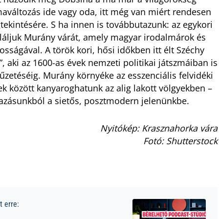
maváltozás ide vagy oda, itt még van miért rendesen
gtekintésére. S ha innen is továbbutazunk: az egykori
ljuk Murány várát, amely magyar irodalmárok és
ságával. A török kori, hősi időkben itt élt Széchy
 aki az 1600-as évek nemzeti politikai játszmáiban is
műzetéséig. Murány környéke az esszenciális felvidéki
yek között kanyaroghatunk az alig lakott völgyekben –
tazásunkból a sietős, posztmodern jelenünkbe.
Nyitókép: Krasznahorka vára
Fotó: Shutterstock
 erre: