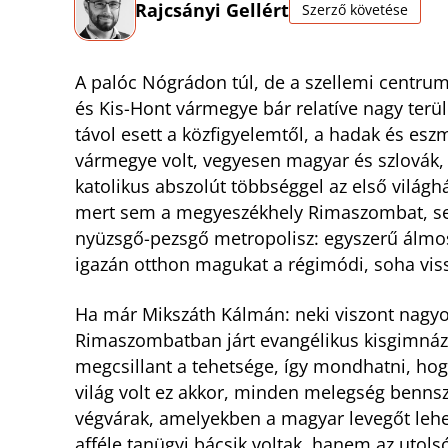
Rajcsányi Gellért
Szerző követése
A palóc Nógrádon túl, de a szellemi centru
és Kis-Hont vármegye bár relatíve nagy terül
távol esett a közfigyelemtől, a hadak és esz
vármegye volt, vegyesen magyar és szlovák
katolikus abszolút többséggel az első világhá
mert sem a megyeszékhely Rimaszombat, sem
nyüzsgő-pezsgő metropolisz: egyszerű álmos
igazán otthon magukat a régimódi, soha vi
Ha már Mikszáth Kálmán: neki viszont nagyo
Rimaszombatban járt evangélikus kisgimnáz
megcsillant a tehetsége, így mondhatni, hogy
világ volt ez akkor, minden melegség bennsz
végvárak, amelyekben a magyar levegőt lehetet
afféle tanügyi bácsik voltak, hanem az utols