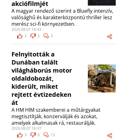
akciófilmjét
A magyar rendező szerint a Bluefly intenzív,
valósághű és karakterközpontú thriller lesz
merész sci-fi környezetben.
2026.08.07 16:43
3
2
3
Felnyitották a
Dunában talált
világháborús motor
oldaldobozát,
kiderült, miket
rejtett évtizedeken
át
A HM HIM szakemberei a műtárgyakat
megtisztítják, konzerválják és azokat,
amelyek alkalmasak rá, restaurálják.
2026.08.07 16:37
3
0
13