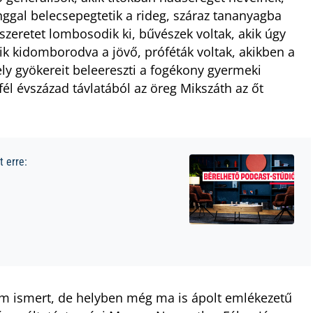
nggal belecsepegtetik a rideg, száraz tananyagba
szeretet lombosodik ki, bűvészek voltak, akik úgy
ik kidomborodva a jövő, próféták voltak, akikben a
ly gyökereit beleereszti a fogékony gyermeki
fél évszázad távlatából az öreg Mikszáth az őt
 erre:
nem ismert, de helyben még ma is ápolt emlékezetű