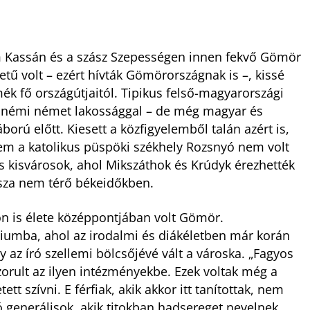
m Kassán és a szász Szepességen innen fekvő Gömör
etű volt – ezért hívták Gömörországnak is –, kissé
mék fő országútjaitól. Tipikus felső-magyarországi
, némi német lakossággal – de még magyar és
ború előtt. Kiesett a közfigyelemből talán azért is,
 a katolikus püspöki székhely Rozsnyó nem volt
 kisvárosok, ahol Mikszáthok és Krúdyk érezhették
ssza nem térő békeidőkben.
n is élete középpontjában volt Gömör.
iumba, ahol az irodalmi és diákéletben már korán
 az író szellemi bölcsőjévé vált a városka. „Fagyos
orult az ilyen intézményekbe. Ezek voltak még a
t szívni. E férfiak, akik akkor itt tanítottak, nem
ó generálisok, akik titokban hadsereget nevelnek,