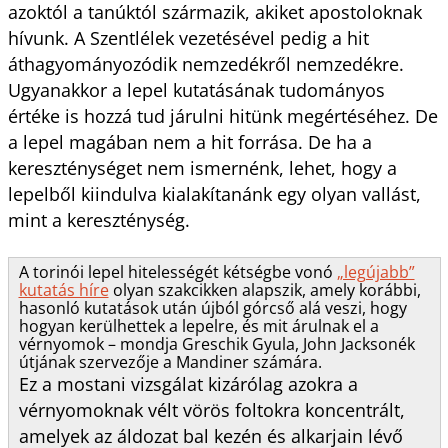
azoktól a tanúktól származik, akiket apostoloknak
hívunk. A Szentlélek vezetésével pedig a hit
áthagyományozódik nemzedékről nemzedékre.
Ugyanakkor a lepel kutatásának tudományos
értéke is hozzá tud járulni hitünk megértéséhez. De
a lepel magában nem a hit forrása. De ha a
kereszténységet nem ismernénk, lehet, hogy a
lepelből kiindulva kialakítanánk egy olyan vallást,
mint a kereszténység.
A torinói lepel hitelességét kétségbe vonó
„legújabb”
kutatás híre
olyan szakcikken alapszik, amely korábbi,
hasonló kutatások után újból górcső alá veszi, hogy
hogyan kerülhettek a lepelre, és mit árulnak el a
vérnyomok – mondja Greschik Gyula, John Jacksonék
útjának szervezője a Mandiner számára.
Ez a mostani vizsgálat kizárólag azokra a
vérnyomoknak vélt vörös foltokra koncentrált,
amelyek az áldozat bal kezén és alkarjain lévő