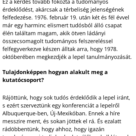
Ez a kérdés tovább fokozta a tudományos
érdeklődést, akárcsak a térbeliség jelenségének
felfedezése. 1976. február 19. után két és fél évvel
már egy harminc elismert tudósból álló csapat
élén találtam magam, akik ötven ládányi
összecsomagolt tudományos felszereléssel
felfegyverkezve készen álltak arra, hogy 1978.
októberében megkezdjék a lepel tanulmányozását.
Tulajdonképpen hogyan alakult meg a
kutatócsoport?
Rájöttünk, hogy sok tudós érdeklődik a lepel iránt,
s ezért szerveztünk egy konferenciát a lepelről
Albuquerque-ben, Új-Mexikóban. Ennek a híre
messzire ment, és sokan jöttek el rá. És ezalatt
rádöbbentünk, hogy ahhoz, hogy igazán