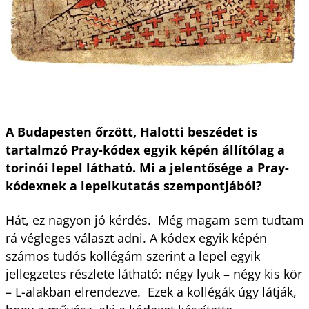
A Budapesten őrzött, Halotti beszédet is
tartalmzó Pray-kódex egyik képén állítólag a
torinói lepel látható. Mi a jelentősége a Pray-
kódexnek a lepelkutatás szempontjából?
Hát, ez nagyon jó kérdés. Még magam sem tudtam
rá végleges választ adni. A kódex egyik képén
számos tudós kollégám szerint a lepel egyik
jellegzetes részlete látható: négy lyuk – négy kis kör
– L-alakban elrendezve. Ezek a kollégák úgy látják,