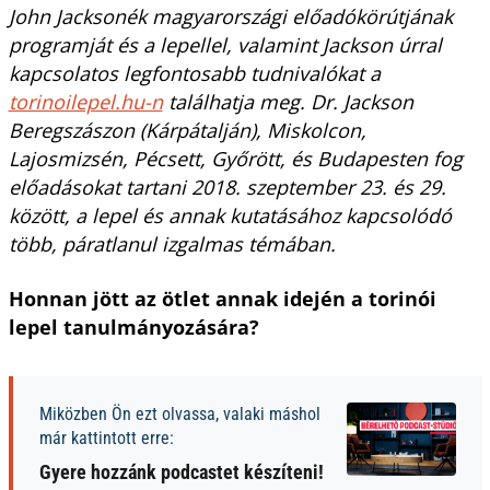
John Jacksonék magyarországi előadókörútjának
programját és a lepellel, valamint Jackson úrral
kapcsolatos legfontosabb tudnivalókat a
torinoilepel.hu-n
találhatja meg. Dr. Jackson
Beregszászon (Kárpátalján), Miskolcon,
Lajosmizsén, Pécsett, Győrött, és Budapesten fog
előadásokat tartani 2018. szeptember 23. és 29.
között, a lepel és annak kutatásához kapcsolódó
több, páratlanul izgalmas témában.
Honnan jött az ötlet annak idején a torinói
lepel tanulmányozására?
Miközben Ön ezt olvassa, valaki máshol
már kattintott erre:
Gyere hozzánk podcastet készíteni!