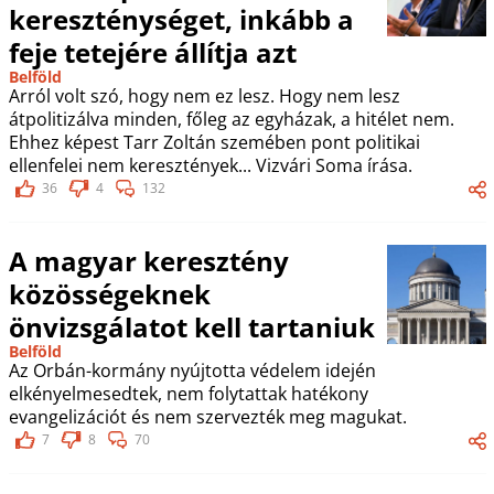
kereszténységet, inkább a
feje tetejére állítja azt
Belföld
Arról volt szó, hogy nem ez lesz. Hogy nem lesz
átpolitizálva minden, főleg az egyházak, a hitélet nem.
Ehhez képest Tarr Zoltán szemében pont politikai
ellenfelei nem keresztények... Vizvári Soma írása.
36
4
132
A magyar keresztény
közösségeknek
önvizsgálatot kell tartaniuk
Belföld
Az Orbán-kormány nyújtotta védelem idején
elkényelmesedtek, nem folytattak hatékony
evangelizációt és nem szervezték meg magukat.
7
8
70