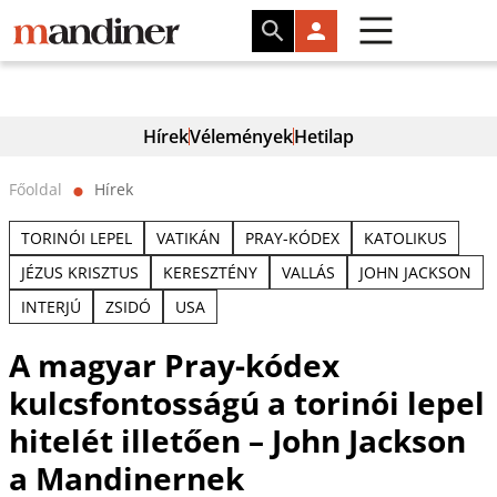
Hírek
Vélemények
Hetilap
Főoldal
Hírek
⬤
TORINÓI LEPEL
VATIKÁN
PRAY-KÓDEX
KATOLIKUS
JÉZUS KRISZTUS
KERESZTÉNY
VALLÁS
JOHN JACKSON
INTERJÚ
ZSIDÓ
USA
A magyar Pray-kódex
kulcsfontosságú a torinói lepel
hitelét illetően – John Jackson
a Mandinernek