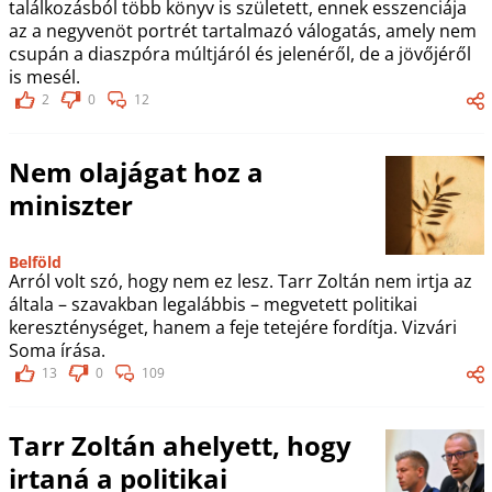
találkozásból több könyv is született, ennek esszenciája
az a negyvenöt portrét tartalmazó válogatás, amely nem
csupán a diaszpóra múltjáról és jelenéről, de a jövőjéről
is mesél.
2
0
12
Nem olajágat hoz a
miniszter
Belföld
Arról volt szó, hogy nem ez lesz. Tarr Zoltán nem irtja az
általa – szavakban legalábbis – megvetett politikai
kereszténységet, hanem a feje tetejére fordítja. Vizvári
Soma írása.
13
0
109
Tarr Zoltán ahelyett, hogy
irtaná a politikai