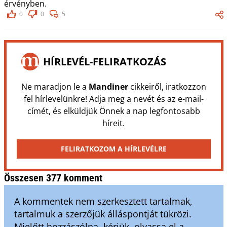
érvényben.
0
0
5
HÍRLEVÉL-FELIRATKOZÁS
Ne maradjon le a
Mandiner
cikkeiről, iratkozzon
fel hírlevelünkre! Adja meg a nevét és az e-mail-
címét, és elküldjük Önnek a nap legfontosabb
híreit.
FELIRATKOZOM A HÍRLEVÉLRE
Összesen 377 komment
A kommentek nem szerkesztett tartalmak,
tartalmuk a szerzőjük álláspontját tükrözi.
Mielőtt hozzászólna, kérjük, olvassa el a