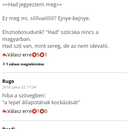
==Had jegyezzem meg==

Ez meg mi, sííílvaiíííííí? Ejnye-bejnye.

Elsznobosudunk? "Had" szócska nincs a 
magyarban.

Had szó van, mint sereg, de az nem idevaló.
Válasz erre
5
1
1 válasz megtekintése
Rugo
2018. július 22. 17:34
hiba a szövegben:

"a lepel állapotának kockázását"
Válasz erre
1
0