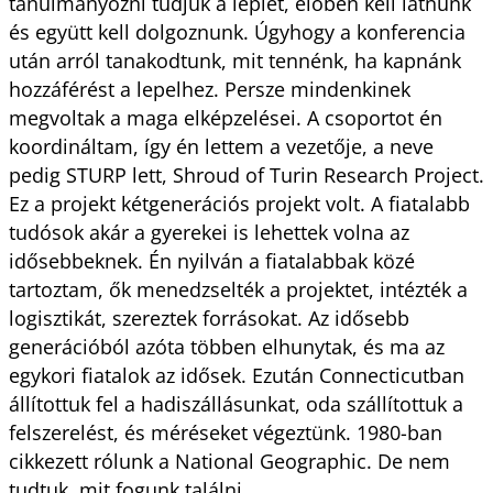
tanulmányozni tudjuk a leplet, élőben kell látnunk
és együtt kell dolgoznunk. Úgyhogy a konferencia
után arról tanakodtunk, mit tennénk, ha kapnánk
hozzáférést a lepelhez. Persze mindenkinek
megvoltak a maga elképzelései. A csoportot én
koordináltam, így én lettem a vezetője, a neve
pedig STURP lett, Shroud of Turin Research Project.
Ez a projekt kétgenerációs projekt volt. A fiatalabb
tudósok akár a gyerekei is lehettek volna az
idősebbeknek. Én nyilván a fiatalabbak közé
tartoztam, ők menedzselték a projektet, intézték a
logisztikát, szereztek forrásokat. Az idősebb
generációból azóta többen elhunytak, és ma az
egykori fiatalok az idősek. Ezután Connecticutban
állítottuk fel a hadiszállásunkat, oda szállítottuk a
felszerelést, és méréseket végeztünk. 1980-ban
cikkezett rólunk a National Geographic. De nem
tudtuk, mit fogunk találni.