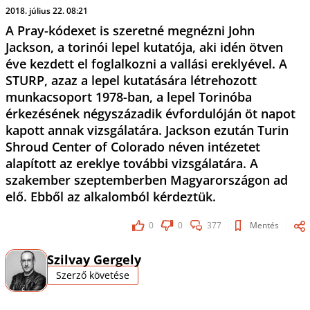
2018. július 22. 08:21
A Pray-kódexet is szeretné megnézni John
Jackson, a torinói lepel kutatója, aki idén ötven
éve kezdett el foglalkozni a vallási ereklyével. A
STURP, azaz a lepel kutatására létrehozott
munkacsoport 1978-ban, a lepel Torinóba
érkezésének négyszázadik évfordulóján öt napot
kapott annak vizsgálatára. Jackson ezután Turin
Shroud Center of Colorado néven intézetet
alapított az ereklye további vizsgálatára. A
szakember szeptemberben Magyarországon ad
elő. Ebből az alkalomból kérdeztük.
0
0
377
Mentés
Szilvay Gergely
Szerző követése