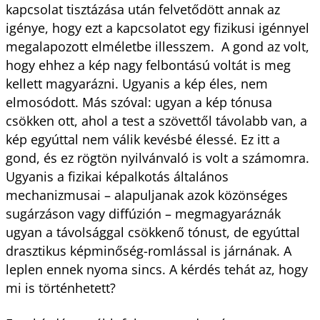
kapcsolat tisztázása után felvetődött annak az
igénye, hogy ezt a kapcsolatot egy fizikusi igénnyel
megalapozott elméletbe illesszem. A gond az volt,
hogy ehhez a kép nagy felbontású voltát is meg
kellett magyarázni. Ugyanis a kép éles, nem
elmosódott. Más szóval: ugyan a kép tónusa
csökken ott, ahol a test a szövettől távolabb van, a
kép egyúttal nem válik kevésbé élessé. Ez itt a
gond, és ez rögtön nyilvánvaló is volt a számomra.
Ugyanis a fizikai képalkotás általános
mechanizmusai – alapuljanak azok közönséges
sugárzáson vagy diffúzión – megmagyaráznák
ugyan a távolsággal csökkenő tónust, de egyúttal
drasztikus képminőség-romlással is járnának. A
leplen ennek nyoma sincs. A kérdés tehát az, hogy
mi is történhetett?