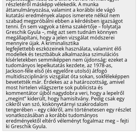
részletéről másképp vélekedik. A munka
áttanulmányozása, valamint a korábbi ide vágó
kutatási eredmények alapos ismerete nélkül nem
szabad megpróbálni ebben a kérdésben igazságot
tenni. Én sem vagyok a téma szakértője – folytatja
Greschik Gyula –, még azt sem tudnám könnyen
megállapítani, hogy a jelen vizsgálat módszerei
mennyire újak. A kriminalisztika
legfejlettebb eszközeinek használata, valamint élő
modellek és tesztbábuk alkalmazása szimulációs
kísérletekben semmiképpen nem újdonság: ezeket a
tudományos lepelkutatás kezdete, az 1978-as,
Jackson-féle első (és egyelőre utolsó) átfogó
multidiszciplináris vizsgálat óta sokan, sokféleképpen
bevetették már. Érdekes az a határozottság, amivel
most hirtelen világszerte sok publicista és
kommentátor újból nagydobra veri, hogy a lepelről
„megint” kiderült, hogy hamisítvány. Pedig csak egy
cikkről van szó, kiskönyvtárnyi szakirodalom
tengerében – egy cikkről, ami történetesen egy részlet
vonatkozásában a korábbi tudományos
eredményektől eltérő véleményt fogalmaz meg – fejti
ki Greschik Gyula.