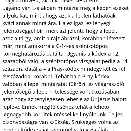
hogy a művész, aki a kódexet készítette,
ugyanolyan L-alakban mintázta meg a képen ezeket
a lyukakat, mint ahogy azok a leplen láthatóak,
kvázi annak mintájára. Ha ez igaz, ez lényegi
jelentőséggel bír, mert azt jelenti, hogy a lepel,
azaz a tárgy, amit a rajz ábrázol, korábban létezett
már, mint amikorra a C-14-es szénizotópos
kormeghatározás datálta. Ugyanis a kódex a 12.
századból való, a szénizotópos vizsgálat pedig a 14.
századra datálja – a Pray-kódex mindegy két és fél
évszázaddal korábbi. Tehát ha a Pray-kódex
valóban a lepel mintázatát tükrözi, ez világraszóló
jelentőségű a lepel hitelessége vonatkozásában;
azaz hogy az ténylegesen lehet-e az Úr Jézus halotti
leple-e. Ennek megítéléséhez tehát a lehető
legnagyobb körültekintéssel kell nyúlnunk. Teljes
bizonyosságra van szükség. Szükséges volna az
eredeti kódex saját szemmel való vizsgálata, a