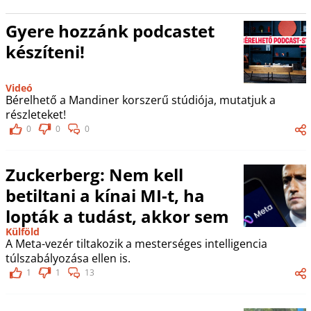
Gyere hozzánk podcastet
készíteni!
Videó
Bérelhető a Mandiner korszerű stúdiója, mutatjuk a
részleteket!
0
0
0
Zuckerberg: Nem kell
betiltani a kínai MI-t, ha
lopták a tudást, akkor sem
Külföld
A Meta-vezér tiltakozik a mesterséges intelligencia
túlszabályozása ellen is.
1
1
13