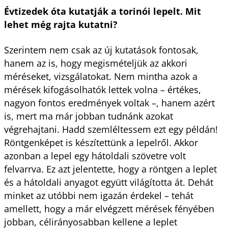
Évtizedek óta kutatják a torinói lepelt. Mit
lehet még rajta kutatni?
Szerintem nem csak az új kutatások fontosak,
hanem az is, hogy megismételjük az akkori
méréseket, vizsgálatokat. Nem mintha azok a
mérések kifogásolhatók lettek volna – értékes,
nagyon fontos eredmények voltak –, hanem azért
is, mert ma már jobban tudnánk azokat
végrehajtani. Hadd szemléltessem ezt egy példán!
Röntgenképet is készítettünk a lepelről. Akkor
azonban a lepel egy hátoldali szövetre volt
felvarrva. Ez azt jelentette, hogy a röntgen a leplet
és a hátoldali anyagot együtt világította át. Dehát
minket az utóbbi nem igazán érdekel – tehát
amellett, hogy a már elvégzett mérések fényében
jobban, célirányosabban kellene a leplet