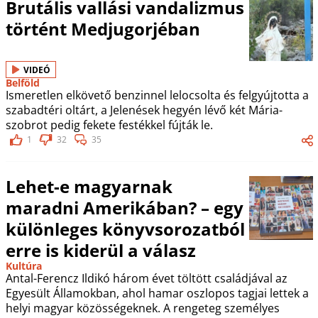
Brutális vallási vandalizmus
történt Medjugorjéban
VIDEÓ
Belföld
Ismeretlen elkövető benzinnel lelocsolta és felgyújtotta a
szabadtéri oltárt, a Jelenések hegyén lévő két Mária-
szobrot pedig fekete festékkel fújták le.
1
32
35
Lehet-e magyarnak
maradni Amerikában? – egy
különleges könyvsorozatból
erre is kiderül a válasz
Kultúra
Antal-Ferencz Ildikó három évet töltött családjával az
Egyesült Államokban, ahol hamar oszlopos tagjai lettek a
helyi magyar közösségeknek. A rengeteg személyes