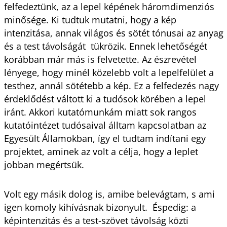
felfedeztünk, az a lepel képének háromdimenziós
minősége. Ki tudtuk mutatni, hogy a kép
intenzitása, annak világos és sötét tónusai az anyag
és a test távolságát tükrözik. Ennek lehetőségét
korábban már más is felvetette. Az észrevétel
lényege, hogy minél közelebb volt a lepelfelület a
testhez, annál sötétebb a kép. Ez a felfedezés nagy
érdeklődést váltott ki a tudósok körében a lepel
iránt. Akkori kutatómunkám miatt sok rangos
kutatóintézet tudósaival álltam kapcsolatban az
Egyesült Államokban, így el tudtam indítani egy
projektet, aminek az volt a célja, hogy a leplet
jobban megértsük.
Volt egy másik dolog is, amibe belevágtam, s ami
igen komoly kihívásnak bizonyult. Éspedig: a
képintenzitás és a test-szövet távolság közti