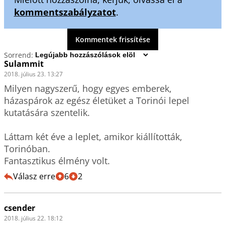
kommentszabályzatot
.
Kommentek frissítése
Sorrend:
Sulammit
2018. július 23. 13:27
Milyen nagyszerű, hogy egyes emberek, 
házaspárok az egész életüket a Torinói lepel 
kutatására szentelik. 

Láttam két éve a leplet, amikor kiállították, 
Torinóban. 

Fantasztikus élmény volt.
Válasz erre
6
2
csender
2018. július 22. 18:12