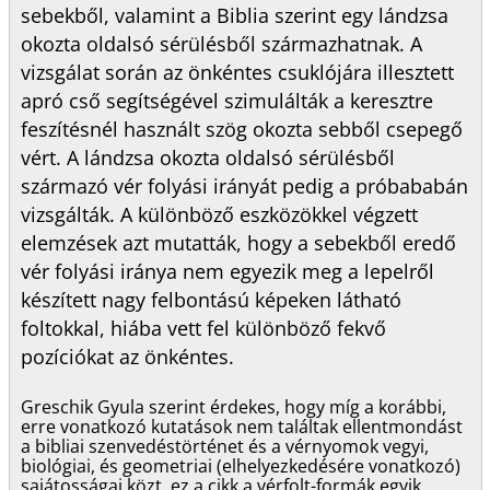
sebekből, valamint a Biblia szerint egy lándzsa
okozta oldalsó sérülésből származhatnak. A
vizsgálat során az önkéntes csuklójára illesztett
apró cső segítségével szimulálták a keresztre
feszítésnél használt szög okozta sebből csepegő
vért. A lándzsa okozta oldalsó sérülésből
származó vér folyási irányát pedig a próbababán
vizsgálták. A különböző eszközökkel végzett
elemzések azt mutatták, hogy a sebekből eredő
vér folyási iránya nem egyezik meg a lepelről
készített nagy felbontású képeken látható
foltokkal, hiába vett fel különböző fekvő
pozíciókat az önkéntes.
Greschik Gyula szerint érdekes, hogy míg a korábbi,
erre vonatkozó kutatások nem találtak ellentmondást
a bibliai szenvedéstörténet és a vérnyomok vegyi,
biológiai, és geometriai (elhelyezkedésére vonatkozó)
sajátosságai közt, ez a cikk a vérfolt-formák egyik