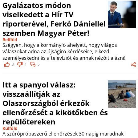
Gyalázatos módon
viselkedett a Hír TV
riporterével, Ferkó Dániellel
szemben Magyar Péter!
Belföld
Szégyen, hogy a kormányfő ahelyett, hogy világos
válaszokat adna az újságíró kérdéseire, elkezd
személyeskedni és a televíziót és annak nézőit alázni!
3
1
5
Itt a spanyol válasz:
visszaállítják az
Olaszországból érkezők
ellenőrzését a kikötőkben és
repülőtereken
Külföld
A szúrópróbaszerű ellenőrzések 30 napig maradnak