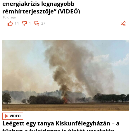
energiakrízis legnagyobb
rémhírterjesztője” (VIDEÓ)
10 órája
14
1
27
VIDEÓ
Leégett egy tanya Kiskunfélegyházán – a
tűzben a tulajdonos is életét vesztette