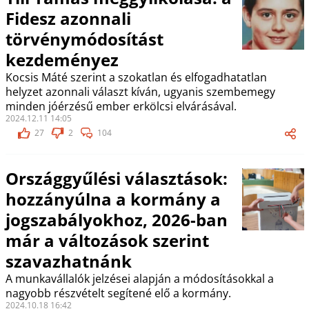
Fidesz azonnali
törvénymódosítást
kezdeményez
Kocsis Máté szerint a szokatlan és elfogadhatatlan
helyzet azonnali választ kíván, ugyanis szembemegy
minden jóérzésű ember erkölcsi elvárásával.
2024.12.11 14:05
27
2
104
Országgyűlési választások:
hozzányúlna a kormány a
jogszabályokhoz, 2026-ban
már a változások szerint
szavazhatnánk
A munkavállalók jelzései alapján a módosításokkal a
nagyobb részvételt segítené elő a kormány.
2024.10.18 16:42