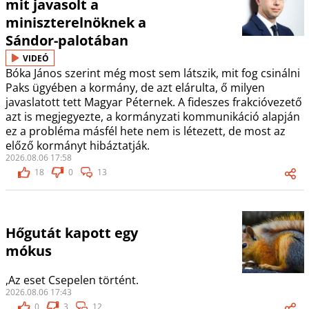
mit javasolt a
miniszterelnöknek a
Sándor-palotában
VIDEÓ
Bóka János szerint még most sem látszik, mit fog csinálni
Paks ügyében a kormány, de azt elárulta, ő milyen
javaslatott tett Magyar Péternek. A fideszes frakcióvezető
azt is megjegyezte, a kormányzati kommunikáció alapján
ez a probléma másfél hete nem is létezett, de most az
előző kormányt hibáztatják.
2026.08.06 17:58
18
0
13
Hőgutát kapott egy
mókus
,Az eset Csepelen történt.
2026.08.06 17:43
0
3
12