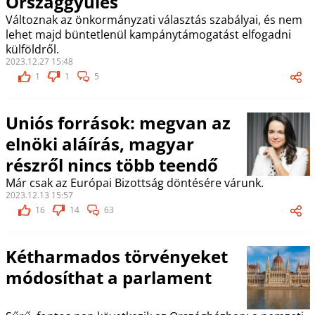
Országgyűlés
Változnak az önkormányzati választás szabályai, és nem
lehet majd büntetlenül kampánytámogatást elfogadni
külföldről.
2023.12.27 15:48
1
1
5
Uniós források: megvan az
elnöki aláírás, magyar
részről nincs több teendő
Már csak az Európai Bizottság döntésére várunk.
2023.12.13 15:57
16
14
63
Kétharmados törvényeket
módosíthat a parlament