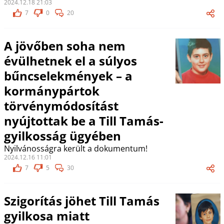
2024.12.18 21:03
7
0
20
A jövőben soha nem
évülhetnek el a súlyos
bűncselekmények – a
kormánypártok
törvénymódosítást
nyújtottak be a Till Tamás-
gyilkosság ügyében
Nyilvánosságra került a dokumentum!
2024.12.16 11:01
7
5
30
Szigorítás jöhet Till Tamás
gyilkosa miatt