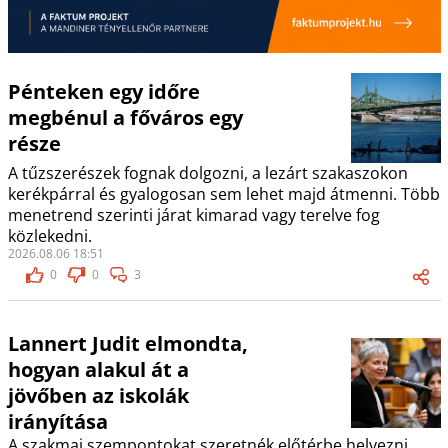
Pénteken egy időre
megbénul a főváros egy
része
A tűzszerészek fognak dolgozni, a lezárt szakaszokon
kerékpárral és gyalogosan sem lehet majd átmenni. Több
menetrend szerinti járat kimarad vagy terelve fog
közlekedni.
2026.08.06 18:51
0
0
3
Lannert Judit elmondta,
hogyan alakul át a
jövőben az iskolák
irányítása
A szakmai szempontokat szeretnék előtérbe helyezni.