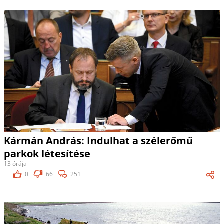
Kármán András: Indulhat a szélerőmű
parkok létesítése
13 órája
0
66
251