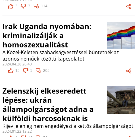
3
3
114
Irak Uganda nyomában:
kriminalizálják a
homoszexualitást
A Közel-Keleten szabadságvesztéssel büntetnék az
azonos neműek közötti kapcsolatot.
2024.04.28 20:43
15
5
205
Zelenszkij elkeseredett
lépése: ukrán
állampolgárságot adna a
külföldi harcosoknak is
Kijev jelenleg nem engedélyezi a kettős állampolgárságot.
2024.01.22 13:22