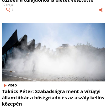
10 órája
3
VIDEÓ
Takács Péter: Szabadságra ment a vízügyi
államtitkár a hőségriadó és az aszály kellős
közepén