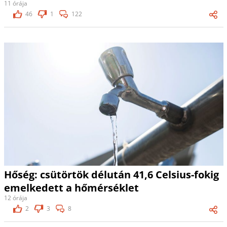
11 órája
46
1
122
Hőség: csütörtök délután 41,6 Celsius-fokig
emelkedett a hőmérséklet
12 órája
2
3
8