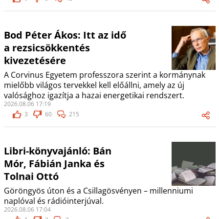
Bod Péter Ákos: Itt az idő
a rezsicsökkentés
kivezetésére
A Corvinus Egyetem professzora szerint a kormánynak
mielőbb világos tervekkel kell előállni, amely az új
valósághoz igazítja a hazai energetikai rendszert.
2026.08.06 17:19
3
60
215
Libri-könyvajánló: Bán
Mór, Fábián Janka és
Tolnai Ottó
Göröngyös úton és a Csillagösvényen – millenniumi
naplóval és rádióinterjúval.
2026.08.06 17:04