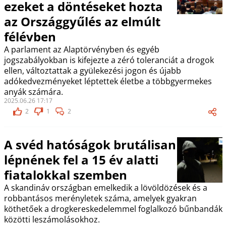
ezeket a döntéseket hozta
az Országgyűlés az elmúlt
félévben
A parlament az Alaptörvényben és egyéb
jogszabályokban is kifejezte a zéró toleranciát a drogok
ellen, változtattak a gyülekezési jogon és újabb
adókedvezményeket léptettek életbe a többgyermekes
anyák számára.
2025.06.26 17:17
2
1
2
A svéd hatóságok brutálisan
lépnének fel a 15 év alatti
fiatalokkal szemben
A skandináv országban emelkedik a lövöldözések és a
robbantásos merényletek száma, amelyek gyakran
köthetőek a drogkereskedelemmel foglalkozó bűnbandák
közötti leszámolásokhoz.