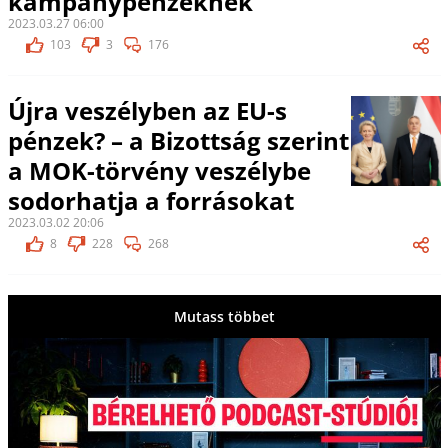
kampánypénzeknek
2023.03.27 06:00
103
3
176
Újra veszélyben az EU-s
pénzek? – a Bizottság szerint
a MOK-törvény veszélybe
sodorhatja a forrásokat
2023.03.02 20:06
8
228
268
Mutass többet