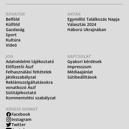
ROVATOK
AKTÁK
Belföld
Egymillió Találkozás Napja
Külföld
Választás 2024
Gazdaság
Háború Ukrajnában
Sport
Kultúra
Videó
JOG
KAPCSOLAT
Adatvédelmi tájékoztató
Gyakori kérdések
Előfizetői Ászf
Impresszum
Felhasználási feltételek
Médiaajánlat
Játékszabályzat
Sütibeállítások
Reklámszolgáltatásokra
vonatkozó Ászf
Sütitájékoztató
Kommentelési szabályzat
KÖVESS MINKET
Facebook
Instagram
Twitter