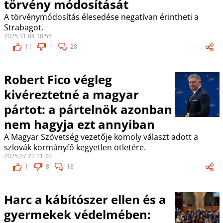
törvény módosítását
A törvénymódosítás élesedése negatívan érintheti a
Strabagot.
2025.11.04 10:56
11
1
28
Robert Fico végleg
kivéreztetné a magyar
pártot: a pártelnök azonban
nem hagyja ezt annyiban
A Magyar Szövetség vezetője komoly választ adott a
szlovák kormányfő kegyetlen ötletére.
2025.07.22 11:40
1
8
18
Harc a kábítószer ellen és a
gyermekek védelmében: