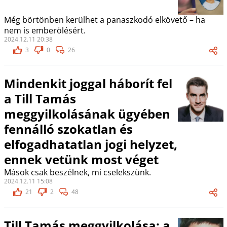
Még börtönben kerülhet a panaszkodó elkövető – ha
nem is emberölésért.
2024.12.11 20:38
3
0
26
Mindenkit joggal háborít fel
a Till Tamás
meggyilkolásának ügyében
fennálló szokatlan és
elfogadhatatlan jogi helyzet,
ennek vetünk most véget
Mások csak beszélnek, mi cselekszünk.
2024.12.11 15:08
21
2
48
Till Tamás meggyilkolása: a