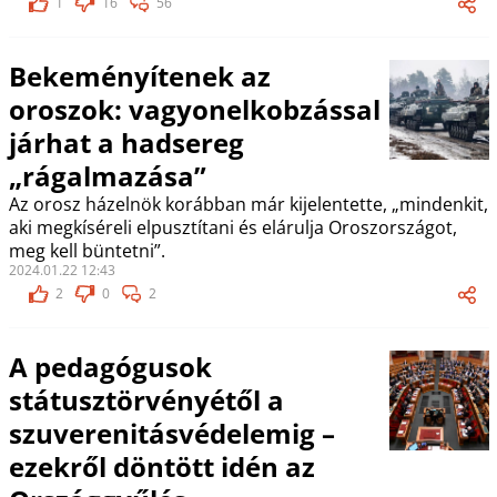
1
16
56
Bekeményítenek az
oroszok: vagyonelkobzással
járhat a hadsereg
„rágalmazása”
Az orosz házelnök korábban már kijelentette, „mindenkit,
aki megkíséreli elpusztítani és elárulja Oroszországot,
meg kell büntetni”.
2024.01.22 12:43
2
0
2
A pedagógusok
státusztörvényétől a
szuverenitásvédelemig –
ezekről döntött idén az