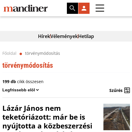
Hírek
Vélemények
Hetilap
Főoldal
törvénymódosítás
⬤
törvénymódosítás
199 db
cikk összesen
Szűrés
Lázár János nem
teketóriázott: már be is
nyújtotta a közbeszerzési