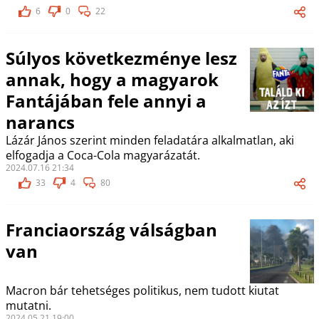
6
0
22
Súlyos következménye lesz
annak, hogy a magyarok
Fantájában fele annyi a
narancs
Lázár János szerint minden feladatára alkalmatlan, aki
elfogadja a Coca-Cola magyarázatát.
2024.07.16 21:34
33
4
80
Franciaország válságban
van
Macron bár tehetséges politikus, nem tudott kiutat
mutatni.
2024.05.21 19:00