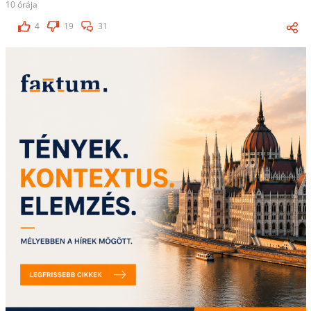
10 órája
4
19
31