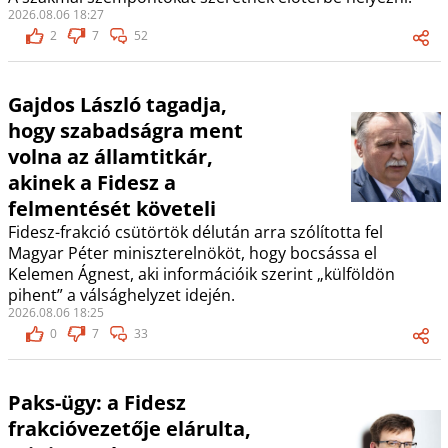
2026.08.06 18:27
2
7
52
Gajdos László tagadja,
hogy szabadságra ment
volna az államtitkár,
akinek a Fidesz a
felmentését követeli
Fidesz-frakció csütörtök délután arra szólította fel
Magyar Péter miniszterelnököt, hogy bocsássa el
Kelemen Ágnest, aki információik szerint „külföldön
pihent” a válsághelyzet idején.
2026.08.06 18:25
0
7
33
Paks-ügy: a Fidesz
frakcióvezetője elárulta,