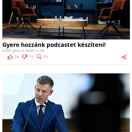
Gyere hozzánk podcastet készíteni!
2026. július 6. hétfő 11:58
28
15
93