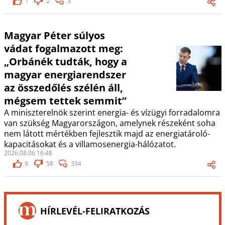
1
2
3
Magyar Péter súlyos
vádat fogalmazott meg:
„Orbánék tudták, hogy a
magyar energiarendszer
az összedőlés szélén áll,
mégsem tettek semmit”
A miniszterelnök szerint energia- és vízügyi forradalomra
van szükség Magyarországon, amelynek részeként soha
nem látott mértékben fejlesztik majd az energiatároló-
kapacitásokat és a villamosenergia-hálózatot.
2026.08.06 16:48
6
58
334
HÍRLEVÉL-FELIRATKOZÁS