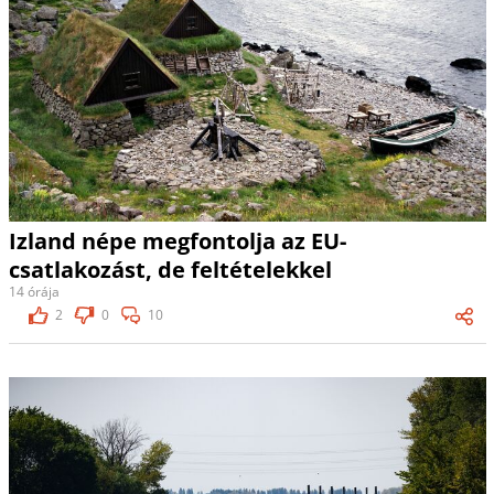
Izland népe megfontolja az EU-
csatlakozást, de feltételekkel
14 órája
2
0
10