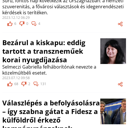
Sűrű, fontos nap következik az Országházban: a nemzeti
szuverenitás, a fővárosi választások és idegenrendészeti
kérdések is terítéken.
2023.12.12 06:29
6
0
4
Bezárul a kiskapu: eddig
tartott a transzneműek
korai nyugdíjazása
Selmeczi Gabriella felháborítónak nevezte a
közelmúltbéli esetet.
2023.07.12 09:58
68
2
131
Válaszlépés a befolyásolásra
– így szabna gátat a Fidesz a
külföldről érkező