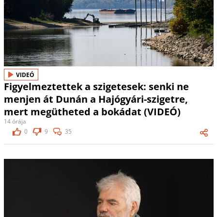
VIDEÓ
Figyelmeztettek a szigetesek: senki ne
menjen át Dunán a Hajógyári-szigetre,
mert megütheted a bokádat (VIDEÓ)
14 órája
0
9
35