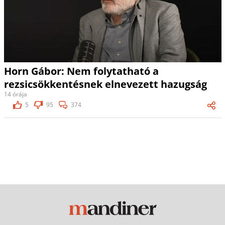
Horn Gábor: Nem folytatható a
rezsicsökkentésnek elnevezett hazugság
14 órája
5
95
374