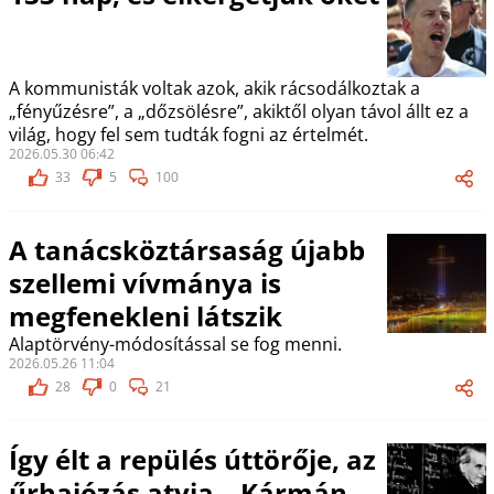
A kommunisták voltak azok, akik rácsodálkoztak a
„fényűzésre”, a „dőzsölésre”, akiktől olyan távol állt ez a
világ, hogy fel sem tudták fogni az értelmét.
2026.05.30 06:42
33
5
100
A tanácsköztársaság újabb
szellemi vívmánya is
megfenekleni látszik
Alaptörvény-módosítással se fog menni.
2026.05.26 11:04
28
0
21
Így élt a repülés úttörője, az
űrhajózás atyja – Kármán