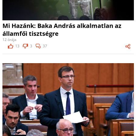
Mi Hazánk: Baka András alkalmatlan az
államfői tisztségre
12 órája
13
3
37