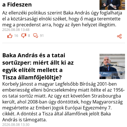
a Fideszen
Az ellenzéki politikus szerint Baka András úgy foglalhatja
el a köztársasági elnöki széket, hogy ő maga teremtette
meg a precedenst arra, hogy az ilyen helyzet illegitim.
2026.08.08 13:48
16
8
91
Baka András és a tatai
sortűzper: miért állt ki az
egyik elítélt mellett a
Tisza államfőjelöltje?
Korbely Jánost a magyar Legfelsőbb Bíróság 2001-ben
emberiesség elleni bűncselekmény miatt ítélte el az 1956-
os tatai sortűz miatt. Az ügy ezt követően Strasbourgba
került, ahol 2008-ban úgy döntöttek, hogy Magyarország
megsértette az Emberi Jogok Európai Egyezmény 7.
cikkét. A döntést a Tisza által államfőnek jelölt Baka
András is támogatta.
2026.08.08 13:30