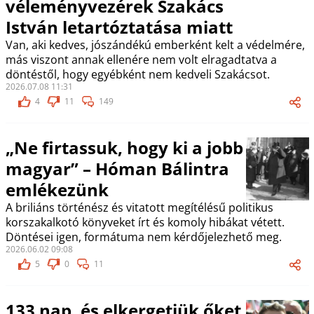
véleményvezérek Szakács
István letartóztatása miatt
Van, aki kedves, jószándékú emberként kelt a védelmére,
más viszont annak ellenére nem volt elragadtatva a
döntéstől, hogy egyébként nem kedveli Szakácsot.
2026.07.08 11:31
4
11
149
„Ne firtassuk, hogy ki a jobb
magyar” – Hóman Bálintra
emlékezünk
A briliáns történész és vitatott megítélésű politikus
korszakalkotó könyveket írt és komoly hibákat vétett.
Döntései igen, formátuma nem kérdőjelezhető meg.
2026.06.02 09:08
5
0
11
133 nap, és elkergetjük őket