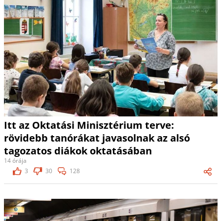
Itt az Oktatási Minisztérium terve:
rövidebb tanórákat javasolnak az alsó
tagozatos diákok oktatásában
14 órája
3
30
128