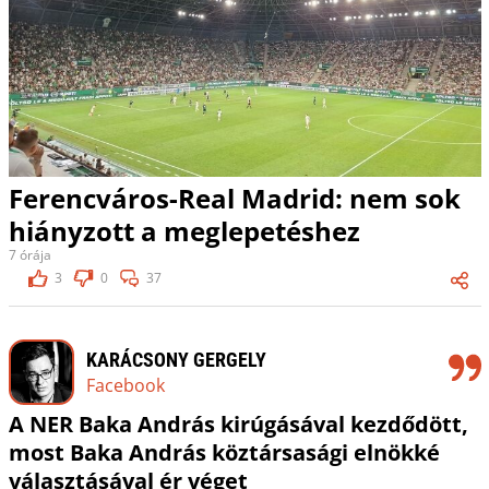
Ferencváros-Real Madrid: nem sok
hiányzott a meglepetéshez
7 órája
3
0
37
KARÁCSONY GERGELY
Facebook
A NER Baka András kirúgásával kezdődött,
most Baka András köztársasági elnökké
választásával ér véget