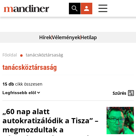
Hírek
Vélemények
Hetilap
Főoldal
tanácsköztársaság
⬤
tanácsköztársaság
15 db
cikk összesen
Szűrés
„60 nap alatt
autokratizálódik a Tisza” –
megmozdultak a