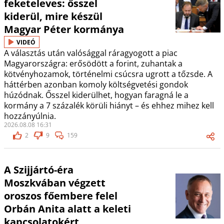
feketeleves: ősszel
kiderül, mire készül
Magyar Péter kormánya
VIDEÓ
A választás után valósággal ráragyogott a piac
Magyarországra: erősödött a forint, zuhantak a
kötvényhozamok, történelmi csúcsra ugrott a tőzsde. A
háttérben azonban komoly költségvetési gondok
húzódnak. Ősszel kiderülhet, hogyan faragná le a
kormány a 7 százalék körüli hiányt – és ehhez mihez kell
hozzányúlnia.
2026.08.08 16:31
2
9
159
A Szijjártó-éra
Moszkvában végzett
oroszos főembere felel
Orbán Anita alatt a keleti
kapcsolatokért