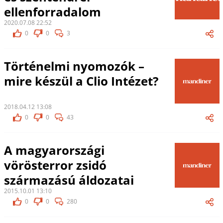
ellenforradalom
2020.07.08 22:52
0
0
3
Történelmi nyomozók –
mire készül a Clio Intézet?
2018.04.12 13:08
0
0
43
A magyarországi
vörösterror zsidó
származású áldozatai
2015.10.01 13:10
0
0
280