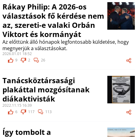
Rákay Philip: A 2026-os
választások fő kérdése nem
az, szereti-e valaki Orbán
Viktort és kormányát
Az előttünk álló hónapok legfontosabb küldetése, hogy
megnyerjük a választásokat.
2026.01.01 18:52
9
2
26
Tanácsköztársasági
plakáttal mozgósítanak
diákaktivisták
2022.11.15 16:39
6
117
113
Így tombolt a