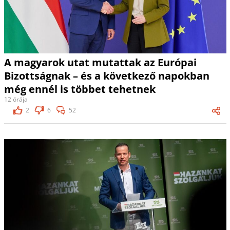
A magyarok utat mutattak az Európai
Bizottságnak – és a következő napokban
még ennél is többet tehetnek
12 órája
2
6
52