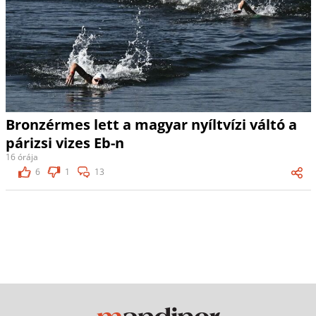
Bronzérmes lett a magyar nyíltvízi váltó a
párizsi vizes Eb-n
16 órája
6
1
13