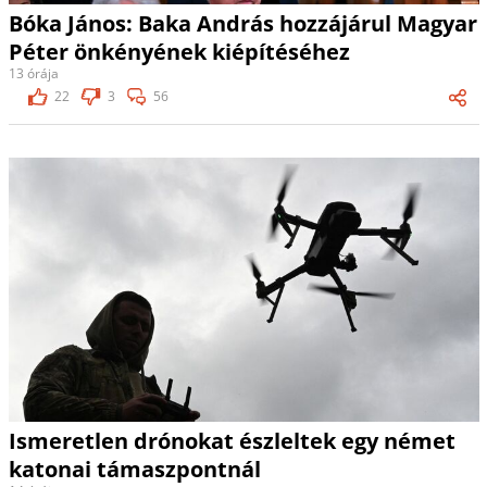
Bóka János: Baka András hozzájárul Magyar
Péter önkényének kiépítéséhez
13 órája
22
3
56
Ismeretlen drónokat észleltek egy német
katonai támaszpontnál