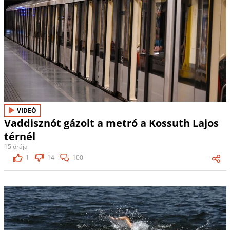
VIDEÓ
Vaddisznót gázolt a metró a Kossuth Lajos
térnél
15 órája
1
14
100