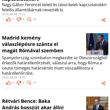
Nagy Gábor Ferencet keleti és távol-keleti kapcsolatokért
felelős államtitkárnak nevezték ki.
2026.08.08 15:22
1
6
32
Madrid kemény
válaszlépésre szánta el
magát Rómával szemben
Spanyolország szombaton megkezdte az Olaszországból
érkezők határellenőrzését, válaszul arra, hogy Róma a
ceutai tömeges határsértés miatt visszaállította a
határellenőrzést.
2026.08.08 14:35
0
4
27
Rétvári Bence: Baka
András bosszút akar állni