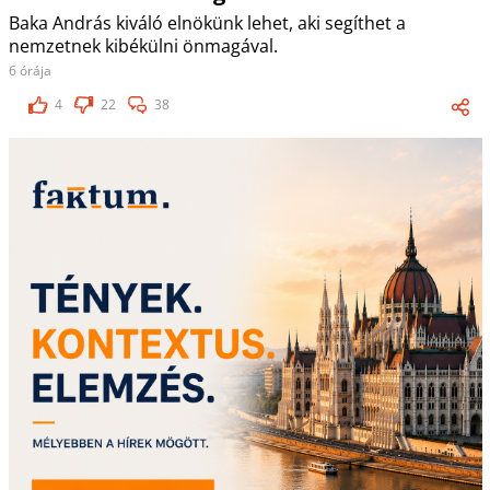
Baka András kiváló elnökünk lehet, aki segíthet a
nemzetnek kibékülni önmagával.
6 órája
4
22
38