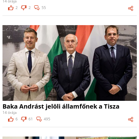
14 órája
2
2
55
Baka Andrást jelöli államfőnek a Tisza
14 órája
6
61
495