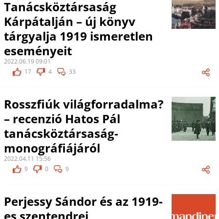
Tanácsköztársaság
Kárpátalján – új könyv
tárgyalja 1919 ismeretlen
eseményeit
2022.06.19 09:01
17
4
33
Rosszfiúk világforradalma?
– recenzió Hatos Pál
tanácsköztársaság-
monográfiájáról
2022.04.11 15:56
9
0
9
Perjessy Sándor és az 1919-
es szentendrei