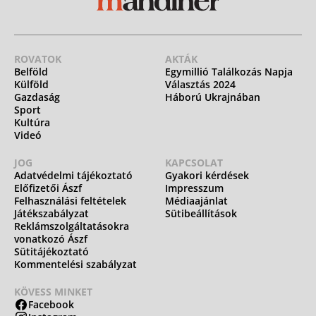
ROVATOK
AKTÁK
Belföld
Egymillió Találkozás Napja
Külföld
Választás 2024
Gazdaság
Háború Ukrajnában
Sport
Kultúra
Videó
JOG
KAPCSOLAT
Adatvédelmi tájékoztató
Gyakori kérdések
Előfizetői Ászf
Impresszum
Felhasználási feltételek
Médiaajánlat
Játékszabályzat
Sütibeállítások
Reklámszolgáltatásokra
vonatkozó Ászf
Sütitájékoztató
Kommentelési szabályzat
KÖVESS MINKET
Facebook