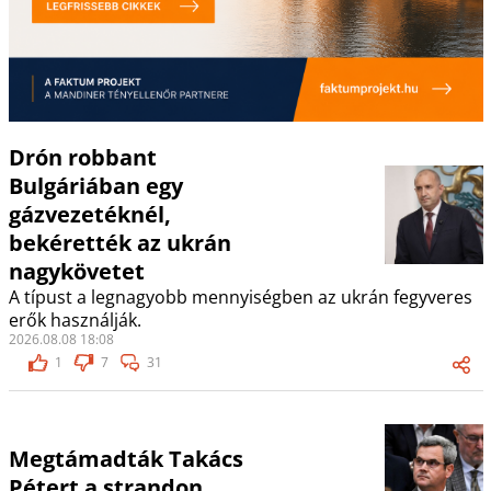
Drón robbant
Bulgáriában egy
gázvezetéknél,
bekérették az ukrán
nagykövetet
A típust a legnagyobb mennyiségben az ukrán fegyveres
erők használják.
2026.08.08 18:08
1
7
31
Megtámadták Takács
Pétert a strandon