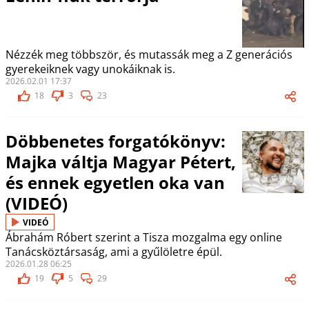
Nézzék meg többször, és mutassák meg a Z generációs
gyerekeiknek vagy unokáiknak is.
2026.02.01 17:37
18
3
23
Döbbenetes forgatókönyv:
Majka váltja Magyar Pétert,
és ennek egyetlen oka van
(VIDEÓ)
VIDEÓ
Ábrahám Róbert szerint a Tisza mozgalma egy online
Tanácsköztársaság, ami a gyűlöletre épül.
2026.01.28 06:25
19
5
29