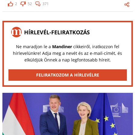
2
52
371
HÍRLEVÉL-FELIRATKOZÁS
Ne maradjon le a
Mandiner
cikkeiről, iratkozzon fel
hírlevelünkre! Adja meg a nevét és az e-mail-címét, és
elküldjük Önnek a nap legfontosabb híreit.
FELIRATKOZOM A HÍRLEVÉLRE