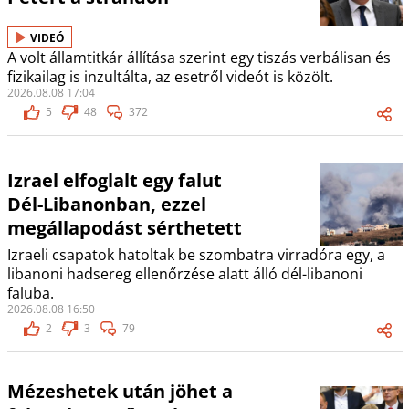
VIDEÓ
A volt államtitkár állítása szerint egy tiszás verbálisan és
fizikailag is inzultálta, az esetről videót is közölt.
2026.08.08 17:04
5
48
372
Izrael elfoglalt egy falut
Dél-Libanonban, ezzel
megállapodást sérthetett
Izraeli csapatok hatoltak be szombatra virradóra egy, a
libanoni hadsereg ellenőrzése alatt álló dél-libanoni
faluba.
2026.08.08 16:50
2
3
79
Mézeshetek után jöhet a