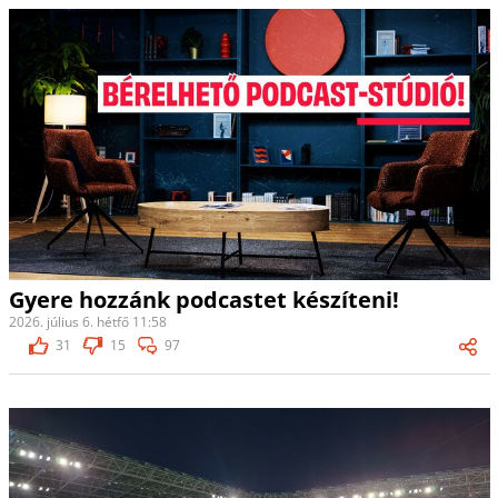
Gyere hozzánk podcastet készíteni!
2026. július 6. hétfő 11:58
31
15
97