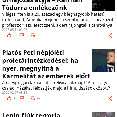
Tódorra emlékezünk
Világszinten is a 20. század egyik legnagyobb hatású
tudósa volt, Amerika erejének a szimbóluma, szórakozott
professzor, született zseni, akiért rajongtak a tanítványai.
2026.05.11 09:28
12
0
5
Platós Peti népjóléti
proletárintézkedései: ha
nyer, megnyitná a
Karmelitát az emberek előtt
A nagypolgári lakásokat is rekvirálják majd? A túl nagy
családi házakat felosztják majd a hithű tiszások között?
2026.02.07 08:33
39
1
47
Lenin-fiúk terrorja