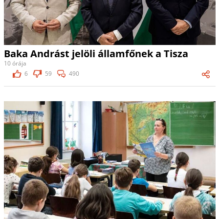
Baka Andrást jelöli államfőnek a Tisza
10 órája
6
59
490