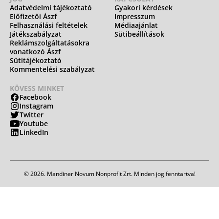
Adatvédelmi tájékoztató
Gyakori kérdések
Előfizetői Ászf
Impresszum
Felhasználási feltételek
Médiaajánlat
Játékszabályzat
Sütibeállítások
Reklámszolgáltatásokra
vonatkozó Ászf
Sütitájékoztató
Kommentelési szabályzat
KÖVESS MINKET
Facebook
Instagram
Twitter
Youtube
LinkedIn
© 2026. Mandiner Novum Nonprofit Zrt. Minden jog fenntartva!