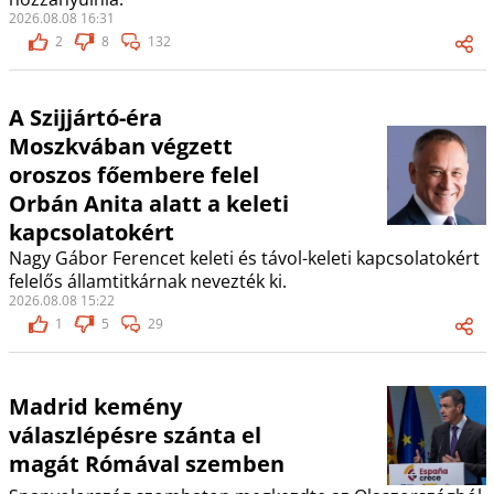
2026.08.08 16:31
2
8
132
A Szijjártó-éra
Moszkvában végzett
oroszos főembere felel
Orbán Anita alatt a keleti
kapcsolatokért
Nagy Gábor Ferencet keleti és távol-keleti kapcsolatokért
felelős államtitkárnak nevezték ki.
2026.08.08 15:22
1
5
29
Madrid kemény
válaszlépésre szánta el
magát Rómával szemben