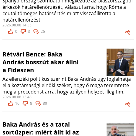
Spanyolország szombaton megkezdte az Olaszországból
érkezők határellenőrzését, válaszul arra, hogy Róma a
ceutai tömeges határsértés miatt visszaállította a
határellenőrzést.
2026.08.08 14:35
0
3
26
Rétvári Bence: Baka
András bosszút akar állni
a Fideszen
Az ellenzéki politikus szerint Baka András úgy foglalhatja
el a köztársasági elnöki széket, hogy ő maga teremtette
meg a precedenst arra, hogy az ilyen helyzet illegitim.
2026.08.08 13:48
16
8
80
Baka András és a tatai
sortűzper: miért állt ki az