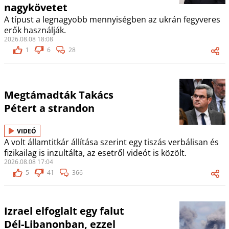
nagykövetet
A típust a legnagyobb mennyiségben az ukrán fegyveres
erők használják.
2026.08.08 18:08
1
6
28
Megtámadták Takács
Pétert a strandon
VIDEÓ
A volt államtitkár állítása szerint egy tiszás verbálisan és
fizikailag is inzultálta, az esetről videót is közölt.
2026.08.08 17:04
5
41
366
Izrael elfoglalt egy falut
Dél-Libanonban, ezzel