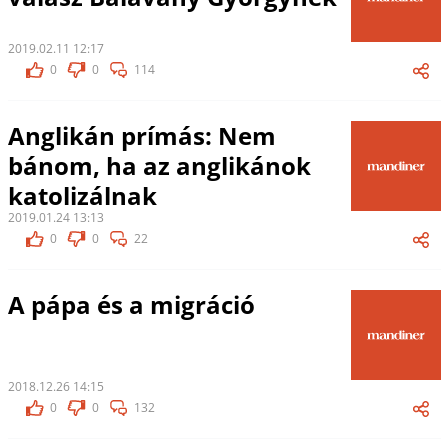
2019.02.11 12:17
0
0
114
Anglikán prímás: Nem
bánom, ha az anglikánok
katolizálnak
2019.01.24 13:13
0
0
22
A pápa és a migráció
2018.12.26 14:15
0
0
132