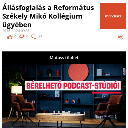
Állásfoglalás a Református
Székely Mikó Kollégium
ügyében
2018.11.24 09:38
0
0
13
Mutass többet