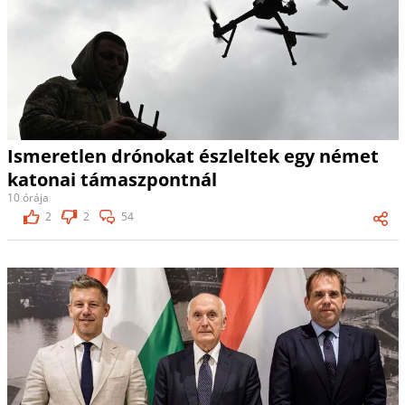
Ismeretlen drónokat észleltek egy német
katonai támaszpontnál
10 órája
2
2
54