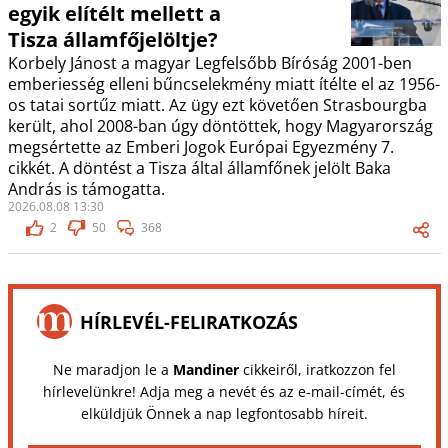
egyik elítélt mellett a
Tisza államfőjelöltje?
Korbely Jánost a magyar Legfelsőbb Bíróság 2001-ben
emberiesség elleni bűncselekmény miatt ítélte el az 1956-
os tatai sortűz miatt. Az ügy ezt követően Strasbourgba
került, ahol 2008-ban úgy döntöttek, hogy Magyarország
megsértette az Emberi Jogok Európai Egyezmény 7.
cikkét. A döntést a Tisza által államfőnek jelölt Baka
András is támogatta.
2026.08.08 13:30
2
50
368
HÍRLEVÉL-FELIRATKOZÁS
Ne maradjon le a
Mandiner
cikkeiről, iratkozzon fel
hírlevelünkre! Adja meg a nevét és az e-mail-címét, és
elküldjük Önnek a nap legfontosabb híreit.