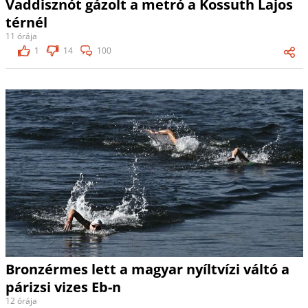
Vaddisznót gázolt a metró a Kossuth Lajos
térnél
11 órája
1
14
100
Bronzérmes lett a magyar nyíltvízi váltó a
párizsi vizes Eb-n
12 órája