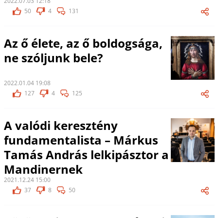
2022.07.03 12:18
50
4
131
Az ő élete, az ő boldogsága,
ne szóljunk bele?
2022.01.04 19:08
127
4
125
A valódi keresztény
fundamentalista – Márkus
Tamás András lelkipásztor a
Mandinernek
2021.12.24 15:00
37
8
50