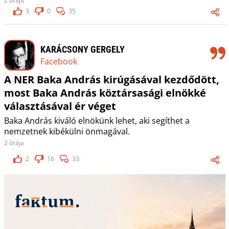
2 órája
3
0
35
KARÁCSONY GERGELY
Facebook
A NER Baka András kirúgásával kezdődött,
most Baka András köztársasági elnökké
választásával ér véget
Baka András kiváló elnökünk lehet, aki segíthet a
nemzetnek kibékülni önmagával.
2 órája
2
16
33