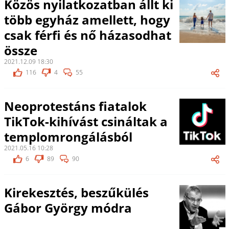
Közös nyilatkozatban állt ki
több egyház amellett, hogy
csak férfi és nő házasodhat
össze
2021.12.09 18:30
116
4
55
Neoprotestáns fiatalok
TikTok-kihívást csináltak a
templomrongálásból
2021.05.16 10:28
6
89
90
Kirekesztés, beszűkülés
Gábor György módra