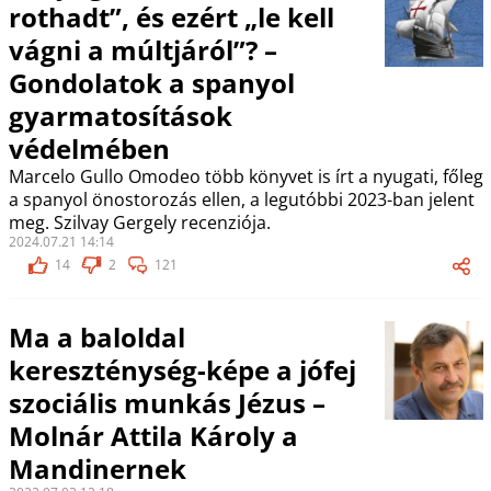
rothadt”, és ezért „le kell
vágni a múltjáról”? –
Gondolatok a spanyol
gyarmatosítások
védelmében
Marcelo Gullo Omodeo több könyvet is írt a nyugati, főleg
a spanyol önostorozás ellen, a legutóbbi 2023-ban jelent
meg. Szilvay Gergely recenziója.
2024.07.21 14:14
14
2
121
Ma a baloldal
kereszténység-képe a jófej
szociális munkás Jézus –
Molnár Attila Károly a
Mandinernek