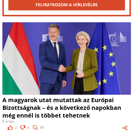
FELIRATKOZOM A HÍRLEVÉLRE
A magyarok utat mutattak az Európai
Bizottságnak – és a következő napokban
még ennél is többet tehetnek
8 órája
2
6
49