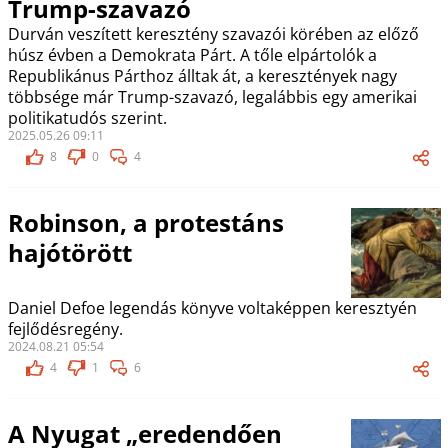
Trump-szavazó
Durván veszített keresztény szavazói körében az előző
húsz évben a Demokrata Párt. A tőle elpártolók a
Republikánus Párthoz álltak át, a keresztények nagy
többsége már Trump-szavazó, legalábbis egy amerikai
politikatudós szerint.
2025.05.26 09:11
8
0
4
Robinson, a protestáns
hajótörött
Daniel Defoe legendás könyve voltaképpen keresztyén
fejlődésregény.
2024.08.21 05:54
4
1
6
A Nyugat „eredendően