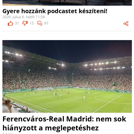
Gyere hozzánk podcastet készíteni!
2026. július 6. hétfő 11:58
31
15
97
Ferencváros-Real Madrid: nem sok
hiányzott a meglepetéshez