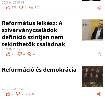
2021.04.22 07:01
178
6
112
Református lelkész: A
szivárványcsaládok
definíció szintjén nem
tekinthetők családnak
2021.02.23 17:15
71
4
40
Reformáció és demokrácia
2019.10.31 14:29
0
0
38