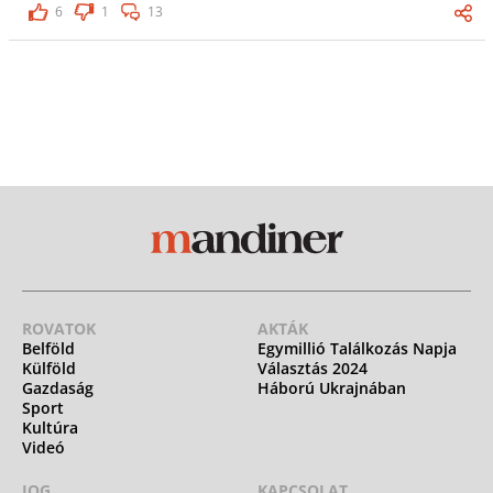
6
1
13
ROVATOK
AKTÁK
Belföld
Egymillió Találkozás Napja
Külföld
Választás 2024
Gazdaság
Háború Ukrajnában
Sport
Kultúra
Videó
JOG
KAPCSOLAT