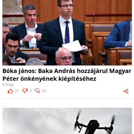
Bóka János: Baka András hozzájárul Magyar
Péter önkényének kiépítéséhez
9 órája
21
3
55