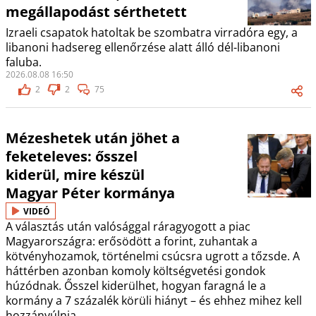
megállapodást sérthetett
Izraeli csapatok hatoltak be szombatra virradóra egy, a
libanoni hadsereg ellenőrzése alatt álló dél-libanoni
faluba.
2026.08.08 16:50
2
2
75
Mézeshetek után jöhet a
feketeleves: ősszel
kiderül, mire készül
Magyar Péter kormánya
VIDEÓ
A választás után valósággal ráragyogott a piac
Magyarországra: erősödött a forint, zuhantak a
kötvényhozamok, történelmi csúcsra ugrott a tőzsde. A
háttérben azonban komoly költségvetési gondok
húzódnak. Ősszel kiderülhet, hogyan faragná le a
kormány a 7 százalék körüli hiányt – és ehhez mihez kell
hozzányúlnia.