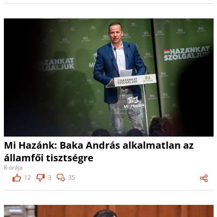
Mi Hazánk: Baka András alkalmatlan az
államfői tisztségre
8 órája
12
3
35