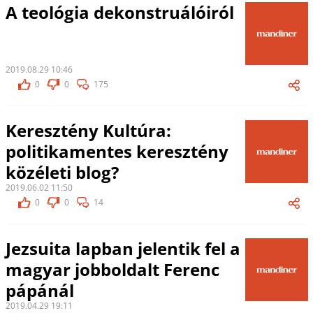
A teológia dekonstruálóiról
2019.08.29 10:46
0
0
175
Keresztény Kultúra:
politikamentes keresztény
közéleti blog?
2019.06.02 11:50
0
0
14
Jezsuita lapban jelentik fel a
magyar jobboldalt Ferenc
pápánál
2019.04.29 19:11