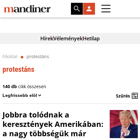
Hírek
Vélemények
Hetilap
Főoldal
protestáns
⬤
protestáns
140 db
cikk összesen
Szűrés
Jobbra tolódnak a
keresztények Amerikában:
a nagy többségük már