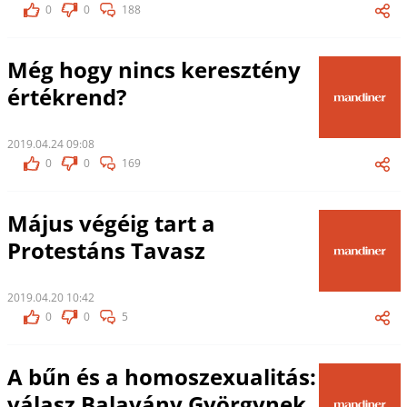
0
0
188
Még hogy nincs keresztény
értékrend?
2019.04.24 09:08
0
0
169
Május végéig tart a
Protestáns Tavasz
2019.04.20 10:42
0
0
5
A bűn és a homoszexualitás:
válasz Balavány Györgynek