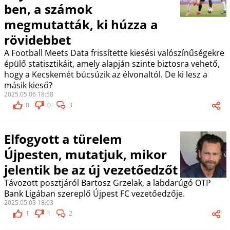
ben, a számok
megmutatták, ki húzza a
rövidebbet
A Football Meets Data frissítette kiesési valószínűségekre
épülő statisztikáit, amely alapján szinte biztosra vehető,
hogy a Kecskemét búcsúzik az élvonaltól. De ki lesz a
másik kieső?
2025.05.06 18:58
0
0
3
Elfogyott a türelem
Újpesten, mutatjuk, mikor
jelentik be az új vezetőedzőt
Távozott posztjáról Bartosz Grzelak, a labdarúgó OTP
Bank Ligában szereplő Újpest FC vezetőedzője.
2025.05.03 18:03
1
1
2