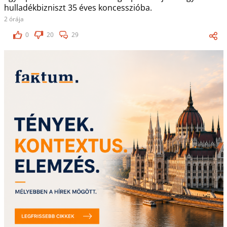
hulladékbizniszt 35 éves koncesszióba.
2 órája
0
20
29