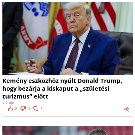
Kemény eszközhöz nyúlt Donald Trump,
hogy bezárja a kiskaput a „születési
turizmus” előtt
6 órája
8
0
5