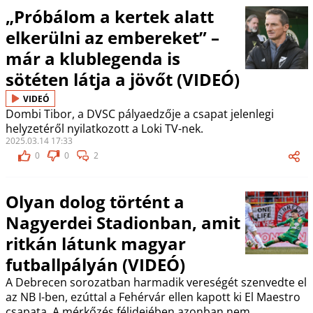
„Próbálom a kertek alatt
elkerülni az embereket” –
már a klublegenda is
sötéten látja a jövőt (VIDEÓ)
VIDEÓ
Dombi Tibor, a DVSC pályaedzője a csapat jelenlegi
helyzetéről nyilatkozott a Loki TV-nek.
2025.03.14 17:33
0
0
2
Olyan dolog történt a
Nagyerdei Stadionban, amit
ritkán látunk magyar
futballpályán (VIDEÓ)
A Debrecen sorozatban harmadik vereségét szenvedte el
az NB I-ben, ezúttal a Fehérvár ellen kapott ki El Maestro
csapata. A mérkőzés félidejében azonban nem