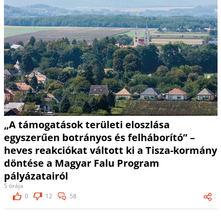
„A támogatások területi eloszlása
egyszerűen botrányos és felháborító” –
heves reakciókat váltott ki a Tisza-kormány
döntése a Magyar Falu Program
pályázatairól
5 órája
0
12
58