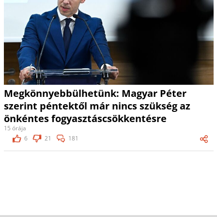
Megkönnyebbülhetünk: Magyar Péter
szerint péntektől már nincs szükség az
önkéntes fogyasztáscsökkentésre
15 órája
6
21
181