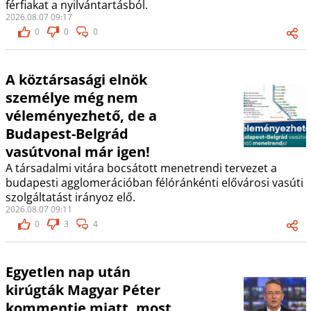
férfiakat a nyilvántartásból.
2026.08.07 09:17
0
0
0
A köztársasági elnök
személye még nem
véleményezhető, de a
Budapest-Belgrád
vasútvonal már igen!
A társadalmi vitára bocsátott menetrendi tervezet a
budapesti agglomerációban félóránkénti elővárosi vasúti
szolgáltatást irányoz elő.
2026.08.07 09:11
0
3
4
Egyetlen nap után
kirúgták Magyar Péter
kommentje miatt, most