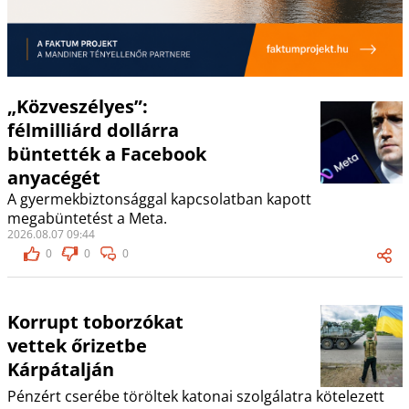
„Közveszélyes”:
félmilliárd dollárra
büntették a Facebook
anyacégét
A gyermekbiztonsággal kapcsolatban kapott
megabüntetést a Meta.
2026.08.07 09:44
0
0
0
Korrupt toborzókat
vettek őrizetbe
Kárpátalján
Pénzért cserébe töröltek katonai szolgálatra kötelezett