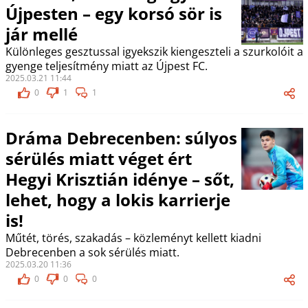
Újpesten – egy korsó sör is
jár mellé
Különleges gesztussal igyekszik kiengeszteli a szurkolóit a
gyenge teljesítmény miatt az Újpest FC.
2025.03.21 11:44
0
1
1
Dráma Debrecenben: súlyos
sérülés miatt véget ért
Hegyi Krisztián idénye – sőt,
lehet, hogy a lokis karrierje
is!
Műtét, törés, szakadás – közleményt kellett kiadni
Debrecenben a sok sérülés miatt.
2025.03.20 11:36
0
0
0