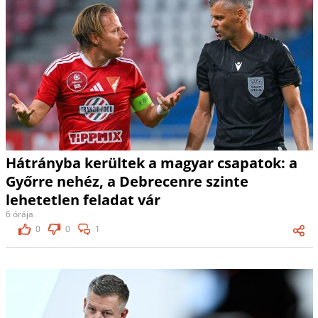
Hátrányba kerültek a magyar csapatok: a
Győrre nehéz, a Debrecenre szinte
lehetetlen feladat vár
6 órája
0
0
1