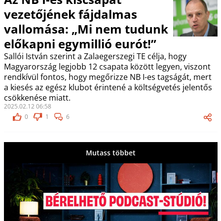
vezetőjének fájdalmas
vallomása: „Mi nem tudunk
előkapni egymillió eurót!”
Sallói István szerint a Zalaegerszegi TE célja, hogy
Magyarország legjobb 12 csapata között legyen, viszont
rendkívül fontos, hogy megőrizze NB I-es tagságát, mert
a kiesés az egész klubot érintené a költségvetés jelentős
csökkenése miatt.
2025.02.12 06:58
0
1
6
Mutass többet