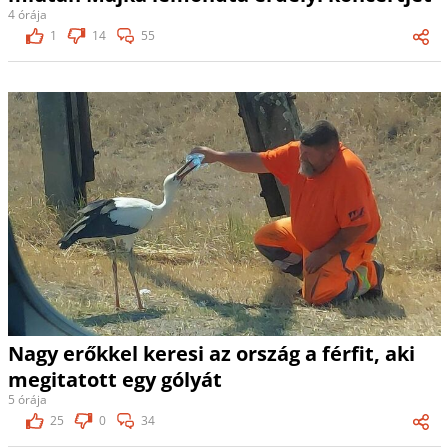
4 órája
1
14
55
Nagy erőkkel keresi az ország a férfit, aki
megitatott egy gólyát
5 órája
25
0
34