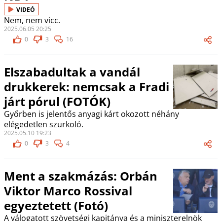
VIDEÓ
Nem, nem vicc.
2025.06.05 20:25
0
3
16
Elszabadultak a vandál
drukkerek: nemcsak a Fradi
járt pórul (FOTÓK)
Győrben is jelentős anyagi kárt okozott néhány
elégedetlen szurkoló.
2025.05.10 19:23
0
3
4
Ment a szakmázás: Orbán
Viktor Marco Rossival
egyeztetett (Fotó)
A válogatott szövetségi kapitánya és a miniszterelnök