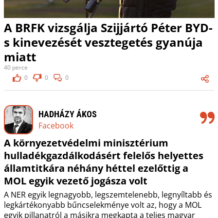
A BRFK vizsgálja Szijjártó Péter BYD-
s kinevezését vesztegetés gyanúja
miatt
40 perce
0
0
0
HADHÁZY ÁKOS
Facebook
A környezetvédelmi minisztérium
hulladékgazdálkodásért felelős helyettes
államtitkára néhány héttel ezelőttig a
MOL egyik vezető jogásza volt
A NER egyik legnagyobb, legszemtelenebb, legnyíltabb és
legkártékonyabb bűncselekménye volt az, hogy a MOL
egyik pillanatról a másikra megkapta a teljes magyar