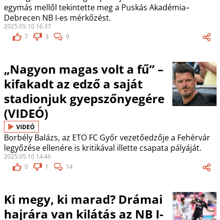
egymás mellől tekintette meg a Puskás Akadémia–
Debrecen NB I-es mérkőzést.
2025.05.10 16:37
7
3
9
„Nagyon magas volt a fű” –
kifakadt az edző a saját
stadionjuk gyepszőnyegére
(VIDEÓ)
VIDEÓ
Borbély Balázs, az ETO FC Győr vezetőedzője a Fehérvár
legyőzése ellenére is kritikával illette csapata pályáját.
2025.05.10 14:46
0
1
14
Ki megy, ki marad? Drámai
hajrára van kilátás az NB I-