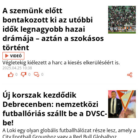
A szemünk előtt
bontakozott ki az utóbbi
idők legnagyobb hazai
drámája – aztán a szokásos
történt
VIDEÓ
Végletekig kiélezett a harc a kiesés elkerüléséért is.
2025.04.25 10:38
0
0
0
Új korszak kezdődik
Debrecenben: nemzetközi
futballóriás szállt be a DVSC-
be!
A Loki egy olyan globális futballhálózat része lesz, amely a
City Football Grouphoz vagy a Red Bull Globalhoz