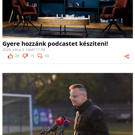
Gyere hozzánk podcastet készíteni!
2026. július 6. hétfő 11:58
28
15
93