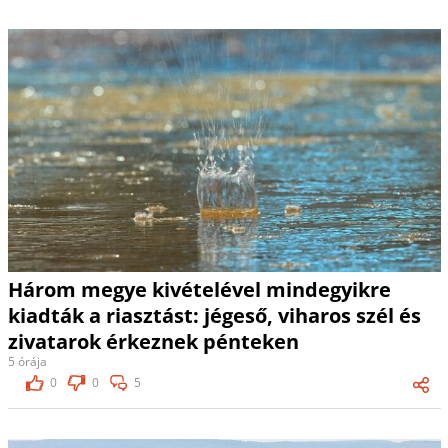
Három megye kivételével mindegyikre
kiadták a riasztást: jégeső, viharos szél és
zivatarok érkeznek pénteken
5 órája
0
0
5