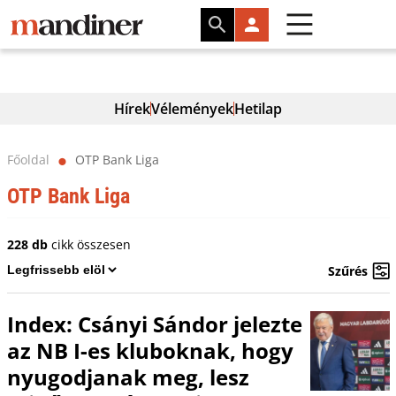
Hírek
Vélemények
Hetilap
Főoldal
OTP Bank Liga
⬤
OTP Bank Liga
228 db
cikk összesen
Szűrés
Index: Csányi Sándor jelezte
az NB I-es kluboknak, hogy
nyugodjanak meg, lesz