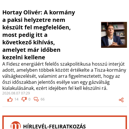
Hortay Olivér: A kormány
a paksi helyzetre nem
készült fel megfelelően,
most pedig itt a
következő kihívás,
amelyet már időben
kezelni kellene
A Fidesz energiáért felelős szakpolitikusa hosszú interjút
adott, amelyben többek között értékelte a Tisza-kormány
válságkezelését, valamint arra figyelmeztetett, hogy az
őszi időszakban jelentős esélye van egy gázválság
kialakulásának, ezért idejében fel kell készülni rá.
2026.08.07 07:29
14
0
66
HÍRLEVÉL-FELIRATKOZÁS