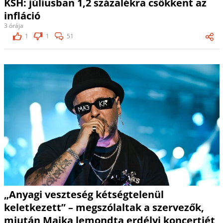
KSH: júliusban 1,2 százalékra csökkent az
infláció
3 órája
1
1
51
„Anyagi veszteség kétségtelenül
keletkezett” – megszólaltak a szervezők,
miután Majka lemondta erdélyi koncertjét