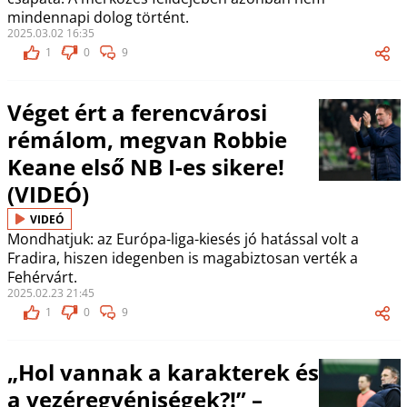
mindennapi dolog történt.
2025.03.02 16:35
1
0
9
Véget ért a ferencvárosi
rémálom, megvan Robbie
Keane első NB I-es sikere!
(VIDEÓ)
VIDEÓ
Mondhatjuk: az Európa-liga-kiesés jó hatással volt a
Fradira, hiszen idegenben is magabiztosan verték a
Fehérvárt.
2025.02.23 21:45
1
0
9
„Hol vannak a karakterek és
a vezéregyéniségek?!” –