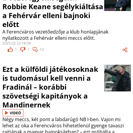
Robbie Keane segélykiáltása
a Fehérvár elleni bajnoki
előtt
A Ferencváros vezetőedzője a klub honlapjának
nyilatkozott a Fehérvár elleni meccs előtt.
2025.02.23 16:59
1
1
12
Ezt a külföldi játékosoknak
is tudomásul kell venni a
Fradinál – korábbi
szövetségi kapitányok a
Mandinernek
VIDEÓ
Négy meccs, két pont a labdarúgó NB I-ben. Vajon mi
lehet az oka a Ferencváros hihetetlenül gyenge tavaszi
rajtjának a magyar bajnokságban? – ezt próbálta a