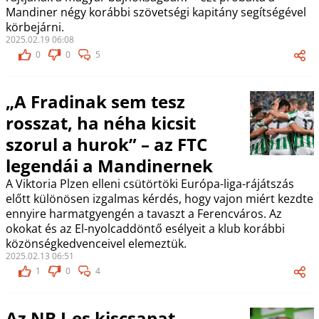
Mandiner négy korábbi szövetségi kapitány segítségével
körbejárni.
2025.02.19 06:08
0
0
5
„A Fradinak sem tesz
rosszat, ha néha kicsit
szorul a hurok” – az FTC
legendái a Mandinernek
A Viktoria Plzen elleni csütörtöki Európa-liga-rájátszás
előtt különösen izgalmas kérdés, hogy vajon miért kezdte
ennyire harmatgyengén a tavaszt a Ferencváros. Az
okokat és az El-nyolcaddöntő esélyeit a klub korábbi
közönségkedvenceivel elemeztük.
2025.02.13 06:51
1
0
4
Az NB I-es kiscsapat