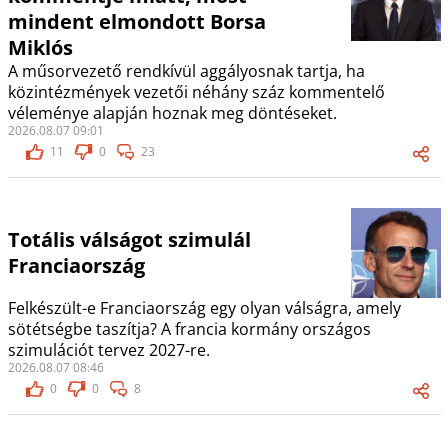
mindent elmondott Borsa
Miklós
A műsorvezető rendkívül aggályosnak tartja, ha
közintézmények vezetői néhány száz kommentelő
véleménye alapján hoznak meg döntéseket.
2026.08.07 09:01
11
0
23
Totális válságot szimulál
Franciaország
Felkészült-e Franciaország egy olyan válságra, amely
sötétségbe taszítja? A francia kormány országos
szimulációt tervez 2027-re.
2026.08.07 08:46
0
0
8