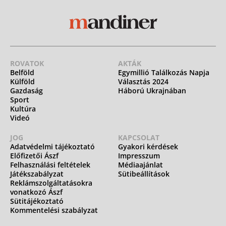
ROVATOK
AKTÁK
Belföld
Egymillió Találkozás Napja
Külföld
Választás 2024
Gazdaság
Háború Ukrajnában
Sport
Kultúra
Videó
JOG
KAPCSOLAT
Adatvédelmi tájékoztató
Gyakori kérdések
Előfizetői Ászf
Impresszum
Felhasználási feltételek
Médiaajánlat
Játékszabályzat
Sütibeállítások
Reklámszolgáltatásokra
vonatkozó Ászf
Sütitájékoztató
Kommentelési szabályzat