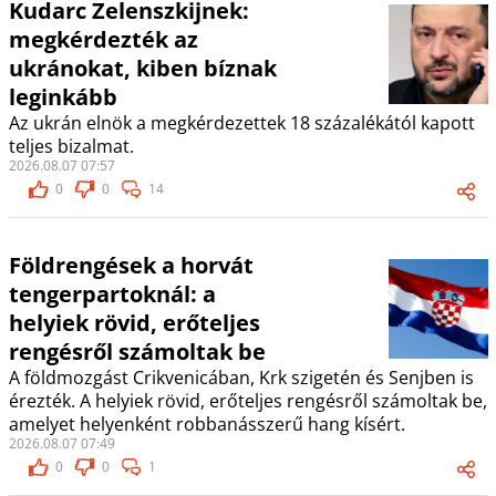
Kudarc Zelenszkijnek:
megkérdezték az
ukránokat, kiben bíznak
leginkább
Az ukrán elnök a megkérdezettek 18 százalékától kapott
teljes bizalmat.
2026.08.07 07:57
0
0
14
Földrengések a horvát
tengerpartoknál: a
helyiek rövid, erőteljes
rengésről számoltak be
A földmozgást Crikvenicában, Krk szigetén és Senjben is
érezték. A helyiek rövid, erőteljes rengésről számoltak be,
amelyet helyenként robbanásszerű hang kísért.
2026.08.07 07:49
0
0
1