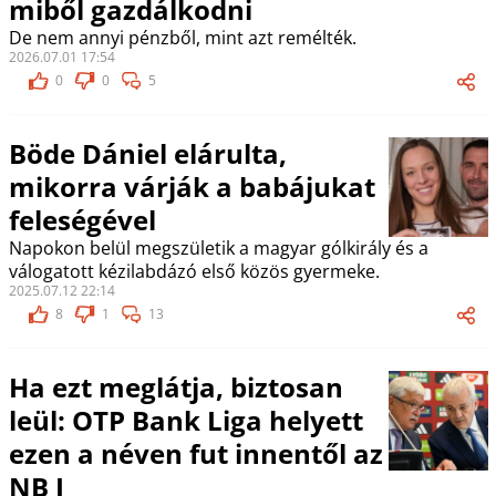
miből gazdálkodni
De nem annyi pénzből, mint azt remélték.
2026.07.01 17:54
0
0
5
Böde Dániel elárulta,
mikorra várják a babájukat
feleségével
Napokon belül megszületik a magyar gólkirály és a
válogatott kézilabdázó első közös gyermeke.
2025.07.12 22:14
8
1
13
Ha ezt meglátja, biztosan
leül: OTP Bank Liga helyett
ezen a néven fut innentől az
NB I