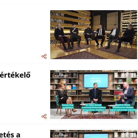
vértékelő
etés a