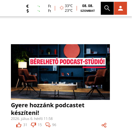
33°C
08. 08.
Ft
23°C
Ft
SZOMBAT
Gyere hozzánk podcastet
készíteni!
2026. július 6. hétfő 11:58
31
15
96