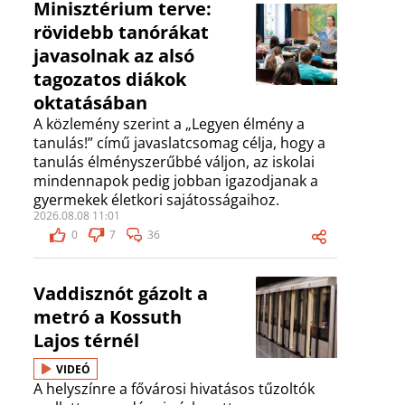
Minisztérium terve:
rövidebb tanórákat
javasolnak az alsó
tagozatos diákok
oktatásában
A közlemény szerint a „Legyen élmény a
tanulás!” című javaslatcsomag célja, hogy a
tanulás élményszerűbbé váljon, az iskolai
mindennapok pedig jobban igazodjanak a
gyermekek életkori sajátosságaihoz.
2026.08.08 11:01
0
7
36
Vaddisznót gázolt a
metró a Kossuth
Lajos térnél
VIDEÓ
A helyszínre a fővárosi hivatásos tűzoltók