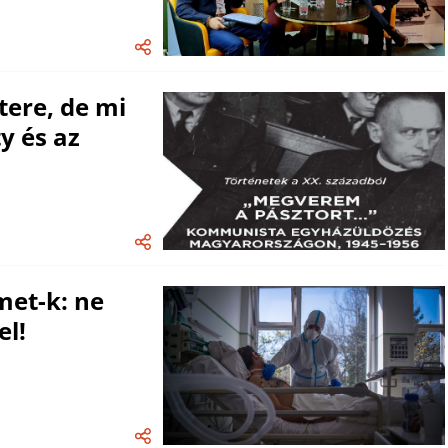
tere, de mi
y és az
met-k: ne
el!