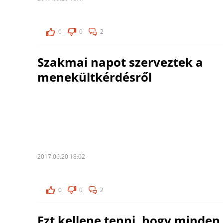
0
0
2
Szakmai napot szerveztek a
menekültkérdésről
2017.06.20 18:02
0
0
2
Ezt kellene tenni, hogy minden