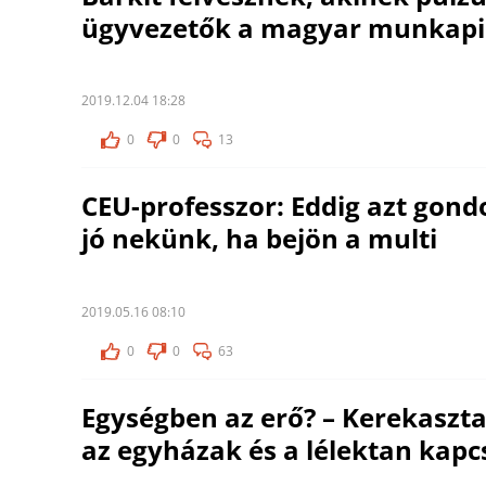
ügyvezetők a magyar munkapi
2019.12.04 18:28
0
0
13
CEU-professzor: Eddig azt gond
jó nekünk, ha bejön a multi
2019.05.16 08:10
0
0
63
Egységben az erő? – Kerekaszta
az egyházak és a lélektan kapc