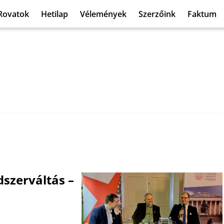
Rovatok
Hetilap
Vélemények
Szerzőink
Faktum
szerváltás –