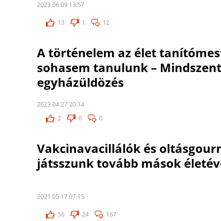
2023.06.09 13:57
13
1
12
A történelem az élet tanítómes
sohasem tanulunk – Mindszent
egyházüldözés
2023.04.27 20:14
2
0
0
Vakcinavacillálók és oltásgour
játsszunk tovább mások életév
2021.05.17 07:15
56
24
167