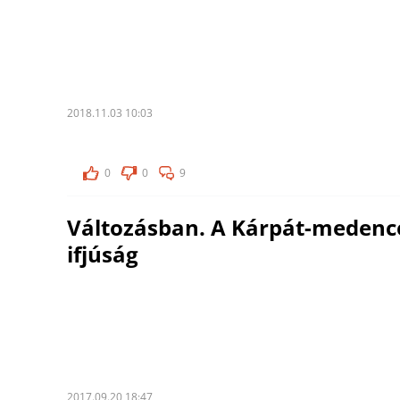
2018.11.03 10:03
0
0
9
Változásban. A Kárpát-medenc
ifjúság
2017.09.20 18:47