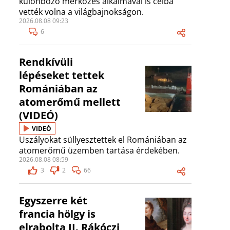
különböző mérkőzés alkalmával is célba
vették volna a világbajnokságon.
2026.08.08 09:23
6
Rendkívüli
lépéseket tettek
Romániában az
atomerőmű mellett
(VIDEÓ)
VIDEÓ
Uszályokat süllyesztettek el Romániában az
atomerőmű üzemben tartása érdekében.
2026.08.08 08:59
3
2
66
Egyszerre két
francia hölgy is
elrabolta II. Rákóczi