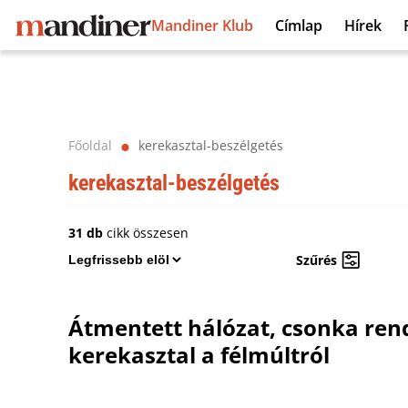
Mandiner Klub
Címlap
Hírek
Főoldal
kerekasztal-beszélgetés
⬤
kerekasztal-beszélgetés
31 db
cikk összesen
Szűrés
Átmentett hálózat, csonka rend
kerekasztal a félmúltról