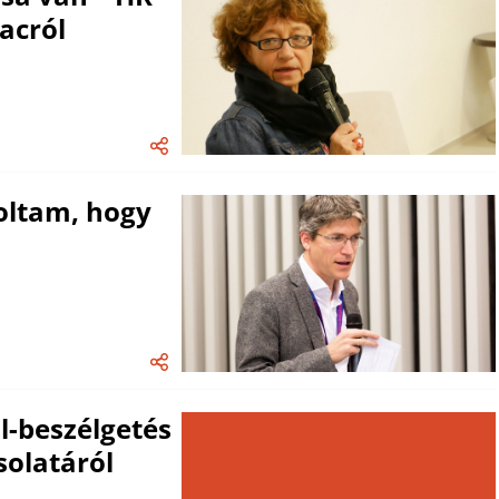
acról
oltam, hogy
l-beszélgetés
solatáról