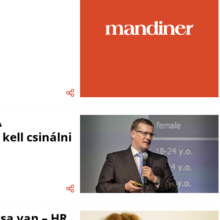
A
kell csinálni
usa van – HR