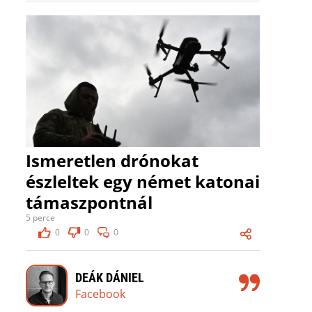
Ismeretlen drónokat
észleltek egy német katonai
támaszpontnál
5 perce
0
0
0
DEÁK DÁNIEL
Facebook