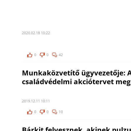
2020.02.18 10:22
0
0
42
Munkaközvetítő ügyvezetője: 
családvédelmi akciótervet meg 
2019.12.11 10:11
0
0
10
Bárkit felvesznek, akinek pulz