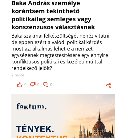
Baka András személye
korántsem tekinthető
politikailag semleges vagy
konszenzusos választásnak
Baka szakmai felkészültségét nehéz vitatni,
de éppen ezért a valódi politikai kérdés
most az: alkalmas lehet-e a nemzet
egységének megtestesítésére egy ennyire
konfliktusos politikai és közéleti múlttal
rendelkező jelölt?
2 perce
0
0
0