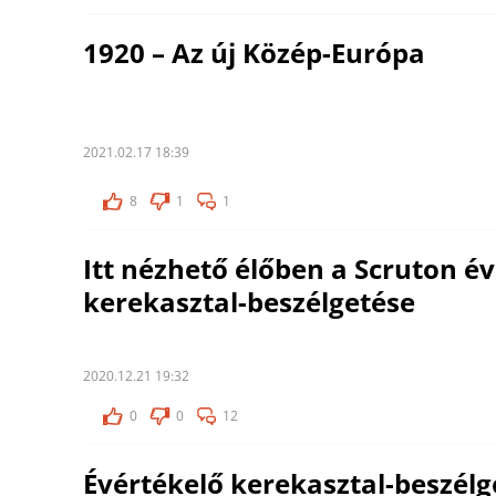
1920 – Az új Közép-Európa
2021.02.17 18:39
8
1
1
Itt nézhető élőben a Scruton é
kerekasztal-beszélgetése
2020.12.21 19:32
0
0
12
Évértékelő kerekasztal-beszélg