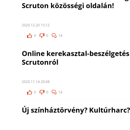
Scruton közösségi oldalán!
2020.12.20 15:12
0
0
14
Online kerekasztal-beszélgetés 
Scrutonról
2020.11.14 20:08
0
0
14
Új színháztörvény? Kultúrharc?