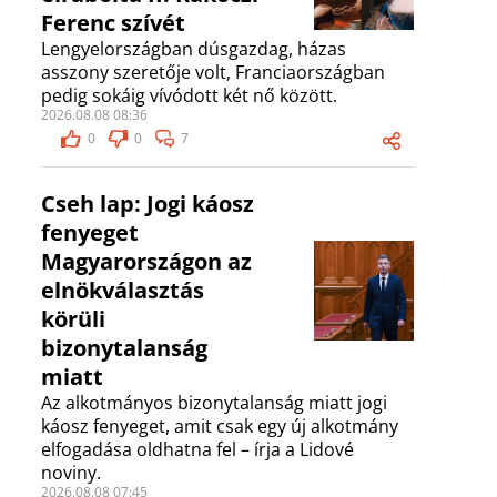
Ferenc szívét
Lengyelországban dúsgazdag, házas
asszony szeretője volt, Franciaországban
pedig sokáig vívódott két nő között.
2026.08.08 08:36
0
0
7
Cseh lap: Jogi káosz
fenyeget
Magyarországon az
elnökválasztás
körüli
bizonytalanság
miatt
Az alkotmányos bizonytalanság miatt jogi
káosz fenyeget, amit csak egy új alkotmány
elfogadása oldhatna fel – írja a Lidové
noviny.
2026.08.08 07:45