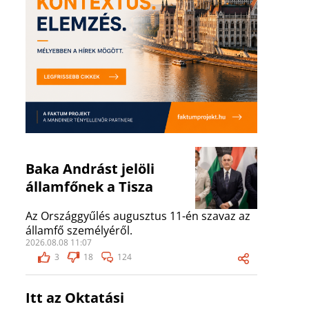
Baka Andrást jelöli
államfőnek a Tisza
Az Országgyűlés augusztus 11-én szavaz az
államfő személyéről.
2026.08.08 11:07
3
18
124
Itt az Oktatási