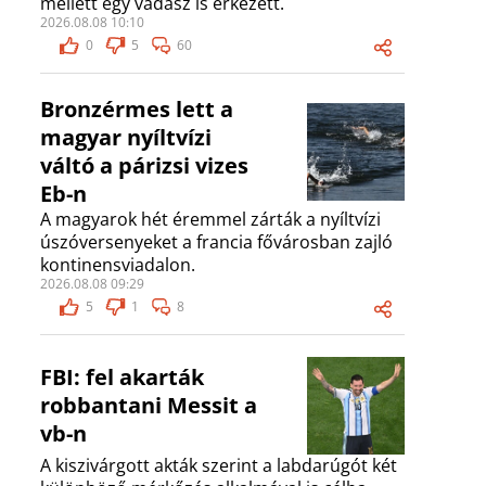
mellett egy vadász is érkezett.
2026.08.08 10:10
0
5
60
Bronzérmes lett a
magyar nyíltvízi
váltó a párizsi vizes
Eb-n
A magyarok hét éremmel zárták a nyíltvízi
úszóversenyeket a francia fővárosban zajló
kontinensviadalon.
2026.08.08 09:29
5
1
8
FBI: fel akarták
robbantani Messit a
vb-n
A kiszivárgott akták szerint a labdarúgót két