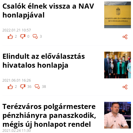
Csalók élnek vissza a NAV
honlapjával
2022.01.21 10:57
2
0
3
Elindult az előválasztás
hivatalos honlapja
2021.06.01 16:26
2
36
38
Terézváros polgármestere
pénzhiányra panaszkodik,
mégis új honlapot rendel
2021.02.24 11:30