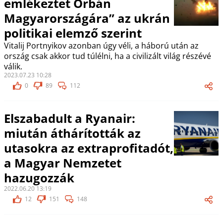
emlékeztet Orbán
Magyarországára” az ukrán
politikai elemző szerint
Vitalij Portnyikov azonban úgy véli, a háború után az
ország csak akkor tud túlélni, ha a civilizált világ részévé
válik.
2023.07.23 10:28
0
89
112
Elszabadult a Ryanair:
miután áthárították az
utasokra az extraprofitadót,
a Magyar Nemzetet
hazugozzák
2022.06.20 13:19
12
151
148