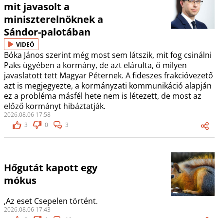
mit javasolt a
miniszterelnöknek a
Sándor-palotában
VIDEÓ
Bóka János szerint még most sem látszik, mit fog csinálni
Paks ügyében a kormány, de azt elárulta, ő milyen
javaslatott tett Magyar Péternek. A fideszes frakcióvezető
azt is megjegyezte, a kormányzati kommunikáció alapján
ez a probléma másfél hete nem is létezett, de most az
előző kormányt hibáztatják.
2026.08.06 17:58
3
0
3
Hőgutát kapott egy
mókus
,Az eset Csepelen történt.
2026.08.06 17:43