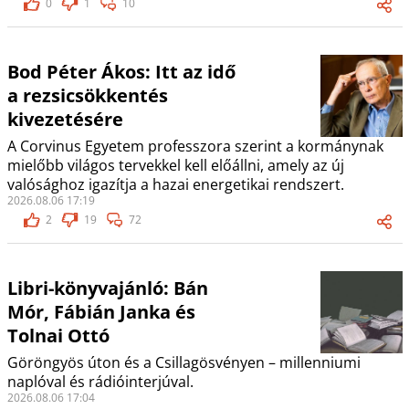
0
1
10
Bod Péter Ákos: Itt az idő
a rezsicsökkentés
kivezetésére
A Corvinus Egyetem professzora szerint a kormánynak
mielőbb világos tervekkel kell előállni, amely az új
valósághoz igazítja a hazai energetikai rendszert.
2026.08.06 17:19
2
19
72
Libri-könyvajánló: Bán
Mór, Fábián Janka és
Tolnai Ottó
Göröngyös úton és a Csillagösvényen – millenniumi
naplóval és rádióinterjúval.
2026.08.06 17:04