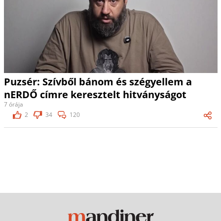
Puzsér: Szívből bánom és szégyellem a
nERDŐ címre keresztelt hitványságot
7 órája
2
34
120