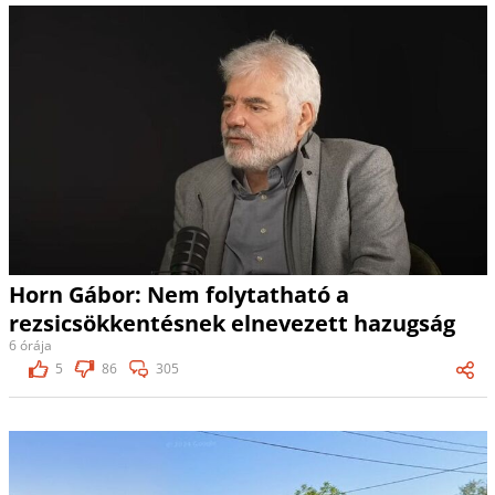
Horn Gábor: Nem folytatható a
rezsicsökkentésnek elnevezett hazugság
6 órája
5
86
305