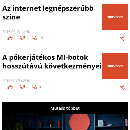
Az internet legnépszerűbb
színe
2016.09.19 11:30
0
0
15
A pókerjátékos MI-botok
hosszútávú következményei
2016.09.07 08:30
0
0
0
Mutass többet