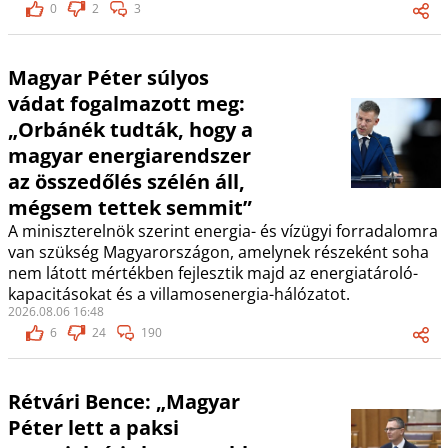
0
2
3
Magyar Péter súlyos
vádat fogalmazott meg:
„Orbánék tudták, hogy a
magyar energiarendszer
az összedőlés szélén áll,
mégsem tettek semmit”
A miniszterelnök szerint energia- és vízügyi forradalomra
van szükség Magyarországon, amelynek részeként soha
nem látott mértékben fejlesztik majd az energiatároló-
kapacitásokat és a villamosenergia-hálózatot.
2026.08.06 16:48
6
24
190
Rétvári Bence: „Magyar
Péter lett a paksi