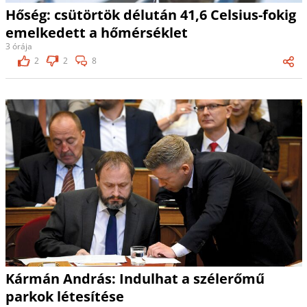
Hőség: csütörtök délután 41,6 Celsius-fokig
emelkedett a hőmérséklet
3 órája
2
2
8
Kármán András: Indulhat a szélerőmű
parkok létesítése