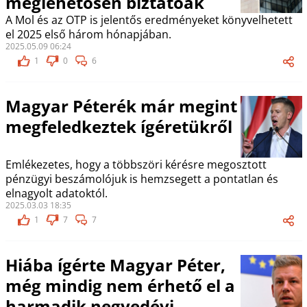
meglehetősen biztatóak
A Mol és az OTP is jelentős eredményeket könyvelhetett
el 2025 első három hónapjában.
2025.05.09 06:24
1
0
6
Magyar Péterék már megint
megfeledkeztek ígéretükről
Emlékezetes, hogy a többszöri kérésre megosztott
pénzügyi beszámolójuk is hemzsegett a pontatlan és
elnagyolt adatoktól.
2025.03.03 18:35
1
7
7
Hiába ígérte Magyar Péter,
még mindig nem érhető el a
harmadik negyedévi