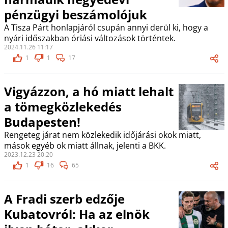
pénzügyi beszámolójuk
A Tisza Párt honlapjáról csupán annyi derül ki, hogy a
nyári időszakban óriási változások történtek.
2024.11.26 11:17
1
1
17
Vigyázzon, a hó miatt lehalt
a tömegközlekedés
Budapesten!
Rengeteg járat nem közlekedik időjárási okok miatt,
mások egyéb ok miatt állnak, jelenti a BKK.
2023.12.23 20:20
1
16
65
A Fradi szerb edzője
Kubatovról: Ha az elnök