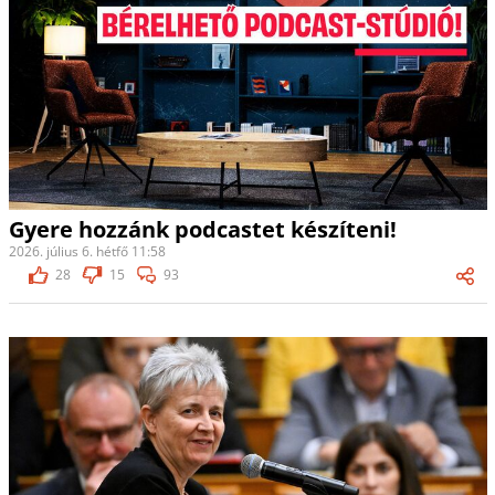
Gyere hozzánk podcastet készíteni!
2026. július 6. hétfő 11:58
28
15
93