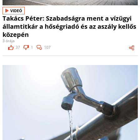
VIDEÓ
Takács Péter: Szabadságra ment a vízügyi
államtitkár a hőségriadó és az aszály kellős
közepén
3 órája
37
1
107