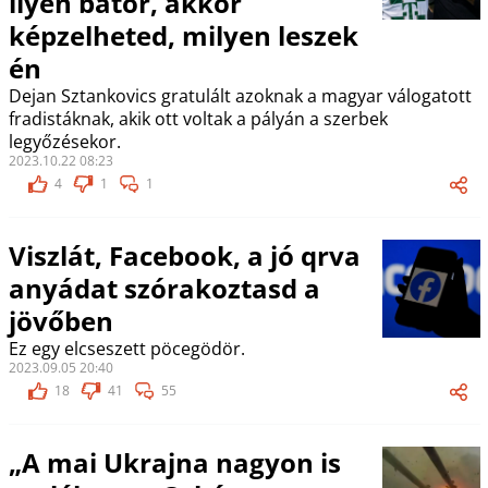
ilyen bátor, akkor
képzelheted, milyen leszek
én
Dejan Sztankovics gratulált azoknak a magyar válogatott
fradistáknak, akik ott voltak a pályán a szerbek
legyőzésekor.
2023.10.22 08:23
4
1
1
Viszlát, Facebook, a jó qrva
anyádat szórakoztasd a
jövőben
Ez egy elcseszett pöcegödör.
2023.09.05 20:40
18
41
55
„A mai Ukrajna nagyon is