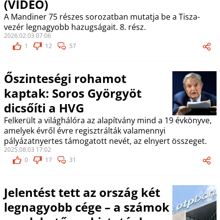
(VIDEÓ)
A Mandiner 75 részes sorozatban mutatja be a Tisza-
vezér legnagyobb hazugságait. 8. rész.
2026.02.03 07:06
1
12
57
Őszinteségi rohamot
kaptak: Soros Györgyöt
dicsőíti a HVG
Felkerült a világhálóra az alapítvány mind a 19 évkönyve,
amelyek évről évre regisztrálták valamennyi
pályázatnyertes támogatott nevét, az elnyert összeget.
2025.08.03 17:02
0
17
31
Jelentést tett az ország két
legnagyobb cége – a számok