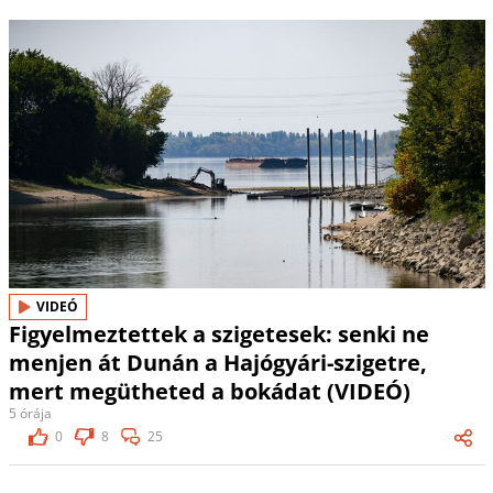
VIDEÓ
Figyelmeztettek a szigetesek: senki ne
menjen át Dunán a Hajógyári-szigetre,
mert megütheted a bokádat (VIDEÓ)
5 órája
0
8
25