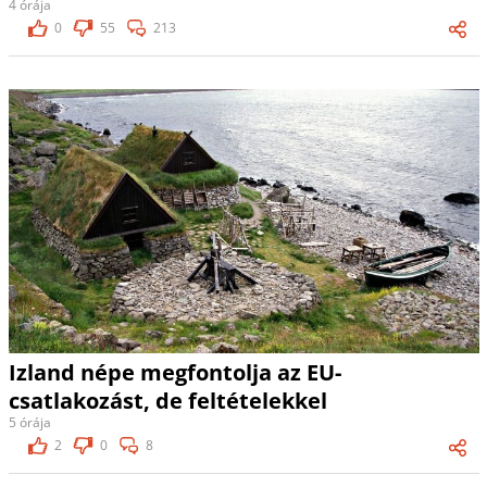
4 órája
0
55
213
Izland népe megfontolja az EU-
csatlakozást, de feltételekkel
5 órája
2
0
8