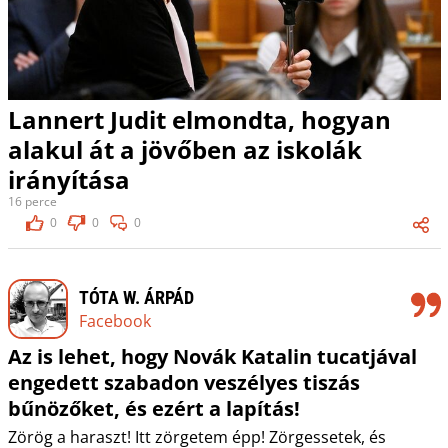
Lannert Judit elmondta, hogyan
alakul át a jövőben az iskolák
irányítása
16 perce
0
0
0
TÓTA W. ÁRPÁD
Facebook
Az is lehet, hogy Novák Katalin tucatjával
engedett szabadon veszélyes tiszás
bűnözőket, és ezért a lapítás!
Zörög a haraszt! Itt zörgetem épp! Zörgessetek, és