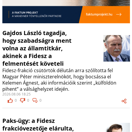
Gajdos László tagadja,
hogy szabadságra ment
volna az államtitkár,
akinek a Fidesz a
felmentését követeli
Fidesz-frakció csütörtök délután arra szólította fel
Magyar Péter miniszterelnököt, hogy bocsássa el
Kelemen Ágnest, aki információik szerint „külföldön
pihent” a válsághelyzet idején.
2026.08.06 18:25
0
0
0
Paks-ügy: a Fidesz
frakcióvezetője elárulta,