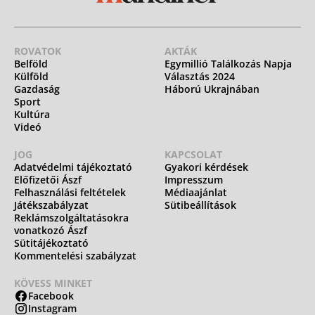
ROVATOK
AKTÁK
Belföld
Egymillió Találkozás Napja
Külföld
Választás 2024
Gazdaság
Háború Ukrajnában
Sport
Kultúra
Videó
JOG
KAPCSOLAT
Adatvédelmi tájékoztató
Gyakori kérdések
Előfizetői Ászf
Impresszum
Felhasználási feltételek
Médiaajánlat
Játékszabályzat
Sütibeállítások
Reklámszolgáltatásokra
vonatkozó Ászf
Sütitájékoztató
Kommentelési szabályzat
KÖVESS MINKET
Facebook
Instagram