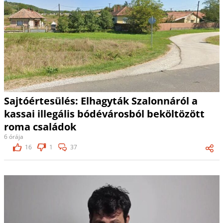
Sajtóértesülés: Elhagyták Szalonnáról a
kassai illegális bódévárosból beköltözött
roma családok
6 órája
16
1
37