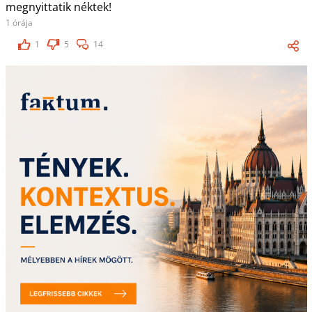
megnyittatik néktek!
1 órája
1
5
14