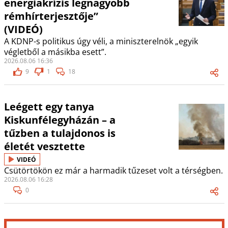
energiakrízis legnagyobb
rémhírterjesztője”
(VIDEÓ)
A KDNP-s politikus úgy véli, a miniszterelnök „egyik
végletből a másikba esett”.
2026.08.06 16:36
9
1
18
Leégett egy tanya
Kiskunfélegyházán – a
tűzben a tulajdonos is
életét vesztette
VIDEÓ
Csütörtökön ez már a harmadik tűzeset volt a térségben.
2026.08.06 16:28
0