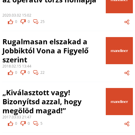
2020.03.02 15:02
0
0
25
Rugalmasan elszakad a
Jobbiktól Vona a Figyelő
szerint
2018.02.15 13:44
0
0
22
„Kiválasztott vagy!
Bizonyítsd azzal, hogy
megölöd magad!”
2017.03.03 21:47
0
0
5