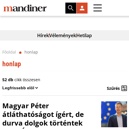
Hírek
Vélemények
Hetilap
Főoldal
honlap
⬤
honlap
52 db
cikk összesen
Szűrés
Magyar Péter
átláthatóságot ígért, de
durva dolgok történtek