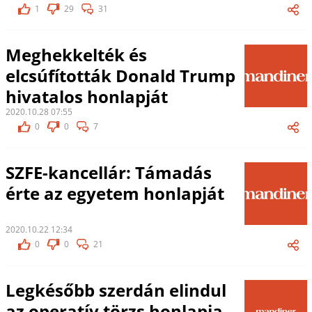
1
29
31
Meghekkelték és
elcsúfították Donald Trump
hivatalos honlapját
2020.10.28 07:55
0
0
7
SZFE-kancellár: Támadás
érte az egyetem honlapját
2020.10.22 12:34
0
0
21
Legkésőbb szerdán elindul
az operatív törzs honlapja