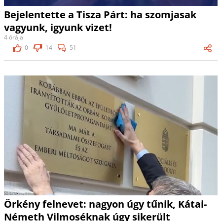
Bejelentette a Tisza Párt: ha szomjasak
vagyunk, igyunk vizet!
4 órája
0
14
51
Örkény felnevet: nagyon úgy tűnik, Kátai-
Németh Vilmoséknak úgy sikerült