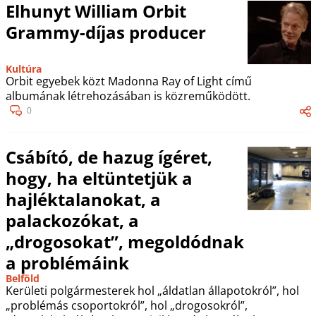
Elhunyt William Orbit
Grammy-díjas producer
Kultúra
Orbit egyebek közt Madonna Ray of Light című
albumának létrehozásában is közreműködött.
0
Csábító, de hazug ígéret,
hogy, ha eltüntetjük a
hajléktalanokat, a
palackozókat, a
„drogosokat”, megoldódnak
a problémáink
Belföld
Kerületi polgármesterek hol „áldatlan állapotokról”, hol
„problémás csoportokról”, hol „drogosokról”,