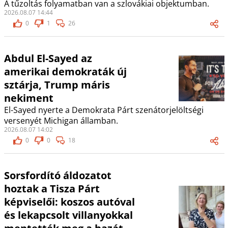
A tűzoltás folyamatban van a szlovákiai objektumban.
2026.08.07 14:44
0
1
26
Abdul El-Sayed az
amerikai demokraták új
sztárja, Trump máris
nekiment
El-Sayed nyerte a Demokrata Párt szenátorjelöltségi
versenyét Michigan államban.
2026.08.07 14:02
0
0
18
Sorsfordító áldozatot
hoztak a Tisza Párt
képviselői: koszos autóval
és lekapcsolt villanyokkal