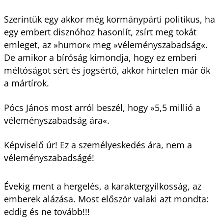
Szerintük egy akkor még kormánypárti politikus, ha
egy embert disznóhoz hasonlít, zsírt meg tokát
emleget, az »humor« meg »véleményszabadság«.
De amikor a bíróság kimondja, hogy ez emberi
méltóságot sért és jogsértő, akkor hirtelen már ők
a mártírok.
Pócs János most arról beszél, hogy »5,5 millió a
véleményszabadság ára«.
Képviselő úr! Ez a személyeskedés ára, nem a
véleményszabadságé!
Évekig ment a hergelés, a karaktergyilkosság, az
emberek alázása. Most először valaki azt mondta:
eddig és ne tovább!!!