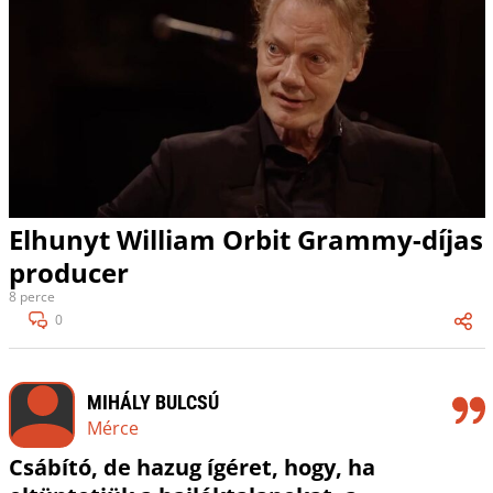
Elhunyt William Orbit Grammy-díjas
producer
8 perce
0
MIHÁLY BULCSÚ
Mérce
Csábító, de hazug ígéret, hogy, ha