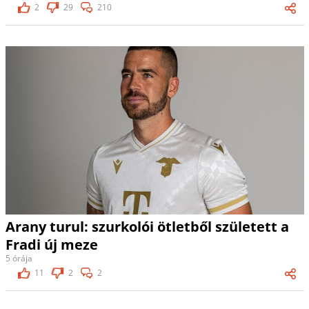
2
29
210
Arany turul: szurkolói ötletből született a
Fradi új meze
5 órája
11
2
2