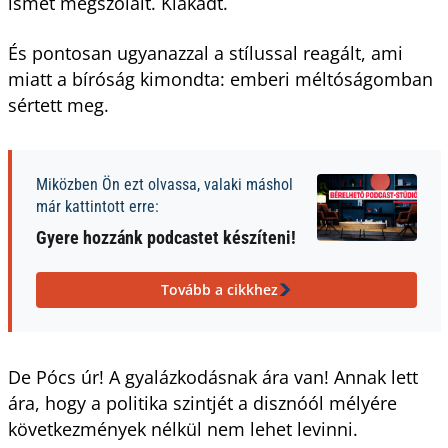
ismét megszólalt. Kiakadt.
És pontosan ugyanazzal a stílussal reagált, ami
miatt a bíróság kimondta: emberi méltóságomban
sértett meg.
Miközben Ön ezt olvassa, valaki máshol
már kattintott erre:
Gyere hozzánk podcastet készíteni!
Tovább a cikkhez
De Pócs úr! A gyalázkodásnak ára van! Annak lett
ára, hogy a politika szintjét a disznóól mélyére
következmények nélkül nem lehet levinni.