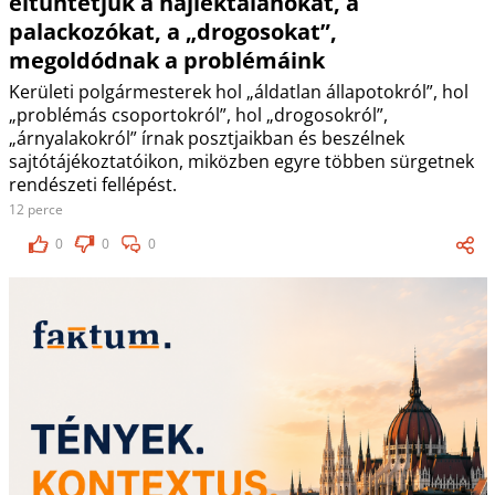
eltüntetjük a hajléktalanokat, a
palackozókat, a „drogosokat”,
megoldódnak a problémáink
Kerületi polgármesterek hol „áldatlan állapotokról”, hol
„problémás csoportokról”, hol „drogosokról”,
„árnyalakokról” írnak posztjaikban és beszélnek
sajtótájékoztatóikon, miközben egyre többen sürgetnek
rendészeti fellépést.
12 perce
0
0
0