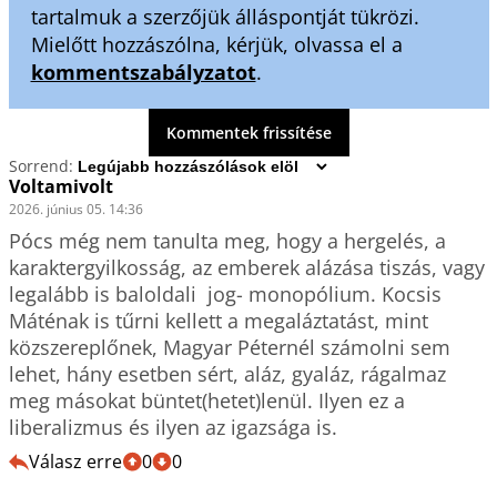
tartalmuk a szerzőjük álláspontját tükrözi.
Mielőtt hozzászólna, kérjük, olvassa el a
kommentszabályzatot
.
Kommentek frissítése
Sorrend:
Voltamivolt
2026. június 05. 14:36
Pócs még nem tanulta meg, hogy a hergelés, a 
karaktergyilkosság, az emberek alázása tiszás, vagy 
legalább is baloldali  jog- monopólium. Kocsis 
Máténak is tűrni kellett a megaláztatást, mint 
közszereplőnek, Magyar Péternél számolni sem 
lehet, hány esetben sért, aláz, gyaláz, rágalmaz 
meg másokat büntet(hetet)lenül. Ilyen ez a 
liberalizmus és ilyen az igazsága is.
Válasz erre
0
0