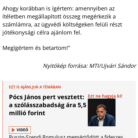
Ahogy korábban is ígértem: amennyiben az
ítéletben megállapított összeg megérkezik a
számlámra, az ügyvédi költségeken felüli részt
jótékonysági célra ajánlom fel.
Megígértem és betartom!”
Nyitókép forrása: MTI/Ujvári Sándor
EZT IS AJÁNLJUK A TÉMÁBAN
Pócs János pert vesztett:
Ezt ne hagyja ki!
a szólásszabadság ára 5,5
millió forint
VIDEÓ
Ruszin-Szendi Romulusz megsértődött a fideszes