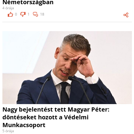
Németországban
4 órája
0
1
18
Nagy bejelentést tett Magyar Péter:
döntéseket hozott a Védelmi
Munkacsoport
5 órája