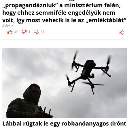
„propagandázniuk” a minisztérium falán,
hogy ehhez semmiféle engedélyük nem
volt, így most vehetik is le az „emléktáblát”
4 órája
40
1
81
Lábbal rúgtak le egy robbanóanyagos drónt