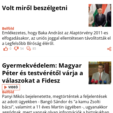
Volt miről beszélgetni
Belföld
Emlékezetes, hogy Baka Andrást az Alaptörvény 2011-es
elfogadásakor, az uniós joggal ellentétesen távolították el
a Legfelsőbb Bíróság éléről.
0
54
85
Gyermekvédelem: Magyar
Péter és testvérétől várja a
válaszokat a Fidesz
VIDEÓ
Belföld
Panyi Mikós bejelenetette, megtörténtek a feljelentések
az adott ügyekben - Bangó Sándor és "a kamu Zsolti
bácsi", valamint a 11 éves Martin ügyében -, ugyanakkor
aggódnak, mert vannak olyan információk a birtokukban,