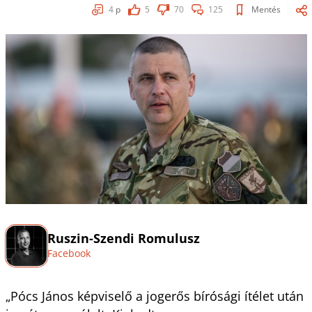
4
p
5
70
125
Mentés
Ruszin-Szendi Romulusz
Facebook
„Pócs János képviselő a jogerős bírósági ítélet után