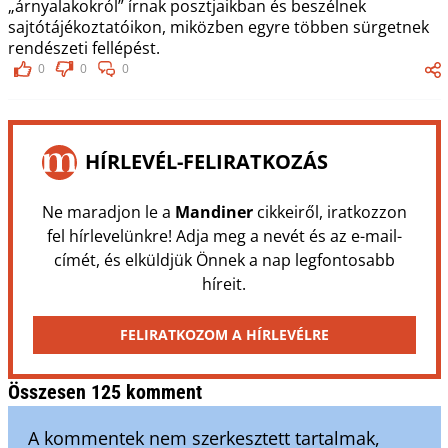
„árnyalakokról” írnak posztjaikban és beszélnek
sajtótájékoztatóikon, miközben egyre többen sürgetnek
rendészeti fellépést.
0
0
0
HÍRLEVÉL-FELIRATKOZÁS
Ne maradjon le a
Mandiner
cikkeiről, iratkozzon
fel hírlevelünkre! Adja meg a nevét és az e-mail-
címét, és elküldjük Önnek a nap legfontosabb
híreit.
FELIRATKOZOM A HÍRLEVÉLRE
Összesen 125 komment
A kommentek nem szerkesztett tartalmak,