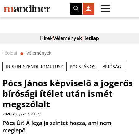
Hírek
Vélemények
Hetilap
Főoldal
Vélemények
⬤
RUSZIN-SZENDI ROMULUSZ
PÓCS JÁNOS
BÍRÓSÁG
Pócs János képviselő a jogerős
bírósági ítélet után ismét
megszólalt
2026. május 17. 21:39
Pócs Úr! A legalja szintet hozza, ami nem
meglepő.