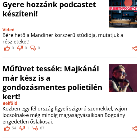
Gyere hozzánk podcastet
készíteni!
Videó
Bérelhető a Mandiner korszerű stúdiója, mutatjuk a
részleteket!
0
0
0
Műfüvet tessék: Majkánál
már kész is a
gondozásmentes polietilén
kert!
Belföld
Közben egy fél ország figyeli szigorú szemekkel, vajon
locsolnak-e még mindig magaságyásaikban Bogdány
engedetlen őslakosai.
54
1
67