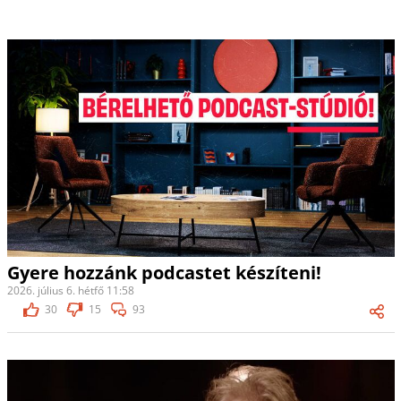
Gyere hozzánk podcastet készíteni!
2026. július 6. hétfő 11:58
30
15
93