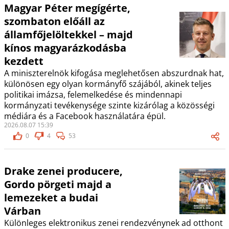
Magyar Péter megígérte,
szombaton előáll az
államfőjelöltekkel – majd
kínos magyarázkodásba
kezdett
A miniszterelnök kifogása meglehetősen abszurdnak hat,
különösen egy olyan kormányfő szájából, akinek teljes
politikai imázsa, felemelkedése és mindennapi
kormányzati tevékenysége szinte kizárólag a közösségi
médiára és a Facebook használatára épül.
2026.08.07 15:39
0
4
53
Drake zenei producere,
Gordo pörgeti majd a
lemezeket a budai
Várban
Különleges elektronikus zenei rendezvénynek ad otthont