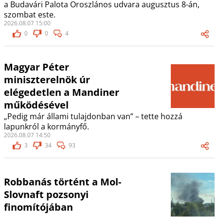
a Budavári Palota Oroszlános udvara augusztus 8-án,
szombat este.
2026.08.07 15:00
0
0
4
Magyar Péter
miniszterelnök úr
elégedetlen a Mandiner
működésével
„Pedig már állami tulajdonban van” – tette hozzá
lapunkról a kormányfő.
2026.08.07 14:50
3
34
93
Robbanás történt a Mol-
Slovnaft pozsonyi
finomítójában