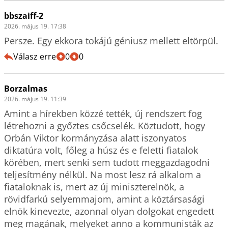
bbszaiff-2
2026. május 19. 17:38
Persze. Egy ekkora tokájú géniusz mellett eltörpül.
Válasz erre
0
0
Borzalmas
2026. május 19. 11:39
Amint a hírekben közzé tették, új rendszert fog 
létrehozni a győztes csőcselék. Köztudott, hogy 
Orbán Viktor kormányzása alatt iszonyatos 
diktatúra volt, főleg a húsz és e feletti fiatalok 
körében, mert senki sem tudott meggazdagodni 
teljesítmény nélkül. Na most lesz rá alkalom a 
fiataloknak is, mert az új miniszterelnök, a 
rövidfarkú selyemmajom, amint a köztársasági 
elnök kinevezte, azonnal olyan dolgokat engedett 
meg magának, melyeket anno a kommunisták az 