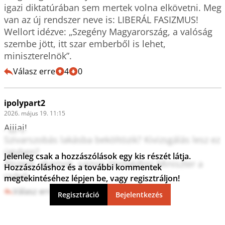
igazi diktatúrában sem mertek volna elkövetni. Meg 
van az új rendszer neve is: LIBERÁL FASIZMUS! 
Wellort idézve: „Szegény Magyarország, a valóság 
szembe jött, itt szar emberből is lehet, 
miniszterelnök”.
Válasz erre
4
0
ipolypart2
2026. május 19. 11:15
Ajjjaj!

Szivarszobás lakásba beköltözik? Kivizsgálás lesz ez 
ügyben?

Jelenleg csak a hozzászólások egy kis részét látja.
Álszent, akarnok, sajnos Honvédlmi Miniszter a 
Hozzászóláshoz és a további kommentek
csávó.
megtekintéséhez lépjen be, vagy regisztráljon!
Válasz erre
3
0
Regisztráció
Bejelentkezés