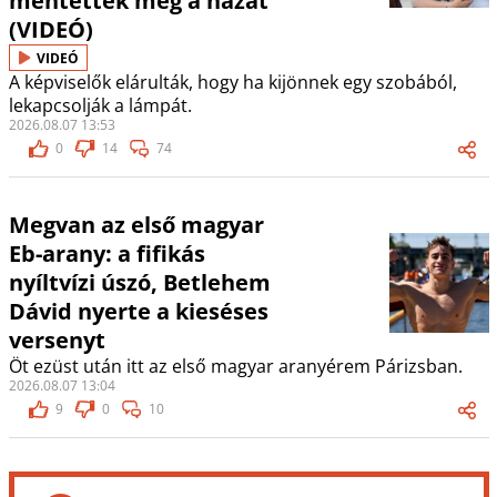
mentették meg a hazát
(VIDEÓ)
VIDEÓ
A képviselők elárulták, hogy ha kijönnek egy szobából,
lekapcsolják a lámpát.
2026.08.07 13:53
0
14
74
Megvan az első magyar
Eb-arany: a fifikás
nyíltvízi úszó, Betlehem
Dávid nyerte a kieséses
versenyt
Öt ezüst után itt az első magyar aranyérem Párizsban.
2026.08.07 13:04
9
0
10