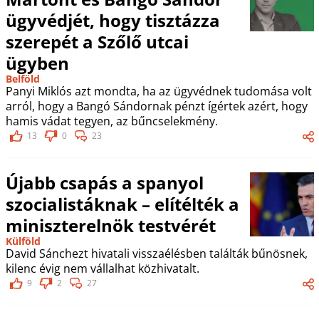
ügyvédjét, hogy tisztázza
szerepét a Szőlő utcai
ügyben
Belföld
Panyi Miklós azt mondta, ha az ügyvédnek tudomása volt
arról, hogy a Bangó Sándornak pénzt ígértek azért, hogy
hamis vádat tegyen, az bűncselekmény.
13
0
23
Újabb csapás a spanyol
szocialistáknak – elítélték a
miniszterelnök testvérét
Külföld
David Sánchezt hivatali visszaélésben találták bűnösnek,
kilenc évig nem vállalhat közhivatalt.
9
2
27