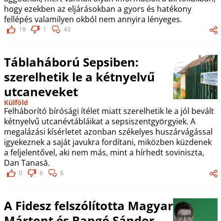
hogy ezekben az eljárásokban a gyors és hatékony
fellépés valamilyen okból nem annyira lényeges.
19
1
43
Táblaháború Sepsiben:
szerelhetik le a kétnyelvű
utcaneveket
Külföld
Felháborító bírósági ítélet miatt szerelhetik le a jól bevált
kétnyelvű utcanévtábláikat a sepsiszentgyörgyiek. A
megalázási kísérletet azonban székelyes huszárvágással
igyekeznek a saját javukra fordítani, miközben küzdenek
a feljelentővel, aki nem más, mint a hírhedt soviniszta,
Dan Tanasă.
0
6
6
A Fidesz felszólította Magyar
Mártont és Bangó Sándor