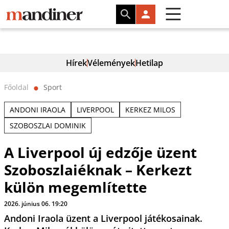
Hírek
Vélemények
Hetilap
Főoldal
Sport
⬤
ANDONI IRAOLA
LIVERPOOL
KERKEZ MILOS
SZOBOSZLAI DOMINIK
A Liverpool új edzője üzent
Szoboszlaiéknak – Kerkezt
külön megemlítette
2026. június 06. 19:20
Andoni Iraola üzent a Liverpool játékosainak.