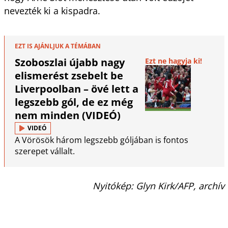
nevezték ki a kispadra.
EZT IS AJÁNLJUK A TÉMÁBAN
Szoboszlai újabb nagy
Ezt ne hagyja ki!
elismerést zsebelt be
Liverpoolban – övé lett a
legszebb gól, de ez még
nem minden (VIDEÓ)
VIDEÓ
A Vörösök három legszebb góljában is fontos
szerepet vállalt.
Nyitókép: Glyn Kirk/AFP, archív