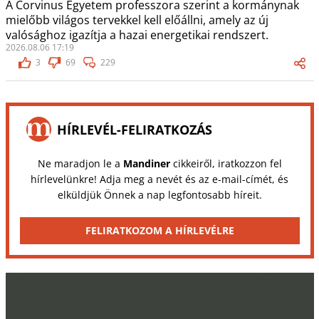
A Corvinus Egyetem professzora szerint a kormánynak
mielőbb világos tervekkel kell előállni, amely az új
valósághoz igazítja a hazai energetikai rendszert.
2026.08.06 17:19
3
69
229
HÍRLEVÉL-FELIRATKOZÁS
Ne maradjon le a
Mandiner
cikkeiről, iratkozzon fel
hírlevelünkre! Adja meg a nevét és az e-mail-címét, és
elküldjük Önnek a nap legfontosabb híreit.
FELIRATKOZOM A HÍRLEVÉLRE