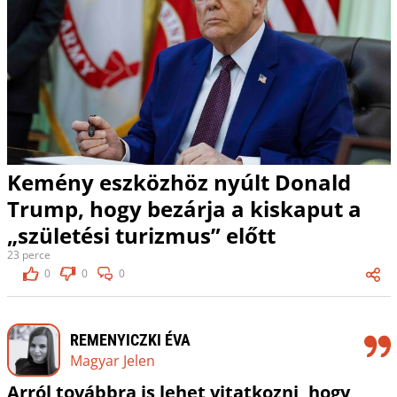
Kemény eszközhöz nyúlt Donald
Trump, hogy bezárja a kiskaput a
„születési turizmus” előtt
23 perce
0
0
0
REMENYICZKI ÉVA
Magyar Jelen
Arról továbbra is lehet vitatkozni, hogy