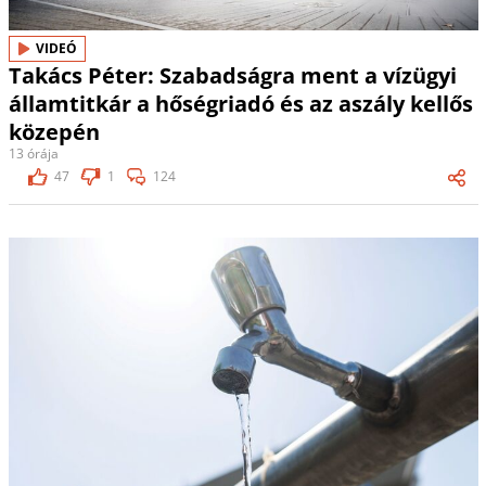
VIDEÓ
Takács Péter: Szabadságra ment a vízügyi
államtitkár a hőségriadó és az aszály kellős
közepén
13 órája
47
1
124