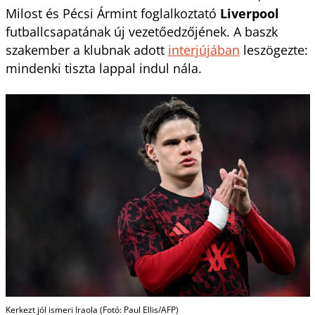
Milost és Pécsi Ármint foglalkoztató
Liverpool
futballcsapatának új vezetőedzőjének. A baszk
szakember a klubnak adott
interjújában
leszögezte:
mindenki tiszta lappal indul nála.
Kerkezt jól ismeri Iraola (Fotó: Paul Ellis/AFP)