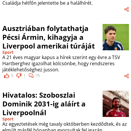
Családja hétfőn jelentette be a halálhírét.
Ausztriában folytathatja
Pécsi Ármin, kihagyja a
Liverpool amerikai túráját
Sport
A 21 éves magyar kapus a hírek szerint egy évre a TSV
Hartberghez igazolhat kölcsönbe, hogy rendszeres
játéklehetőséghez jusson.
5
1
75
Hivatalos: Szoboszlai
Dominik 2031-ig aláírt a
Liverpoolnál
Sport
Az egyeztetések még tavaly októberben kezdődtek, és az
elmúlt másfél hónapban gyorsultak fel igazán.