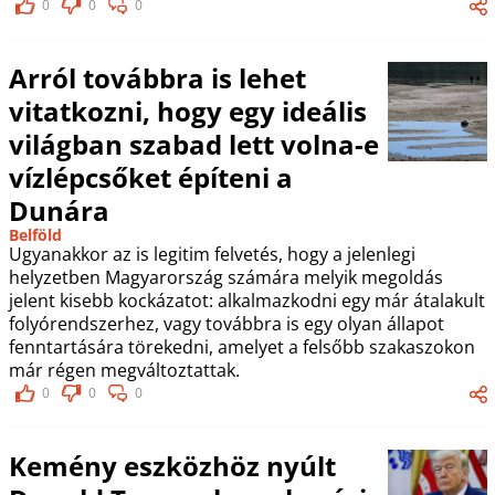
0
0
0
Arról továbbra is lehet
vitatkozni, hogy egy ideális
világban szabad lett volna-e
vízlépcsőket építeni a
Dunára
Belföld
Ugyanakkor az is legitim felvetés, hogy a jelenlegi
helyzetben Magyarország számára melyik megoldás
jelent kisebb kockázatot: alkalmazkodni egy már átalakult
folyórendszerhez, vagy továbbra is egy olyan állapot
fenntartására törekedni, amelyet a felsőbb szakaszokon
már régen megváltoztattak.
0
0
0
Kemény eszközhöz nyúlt