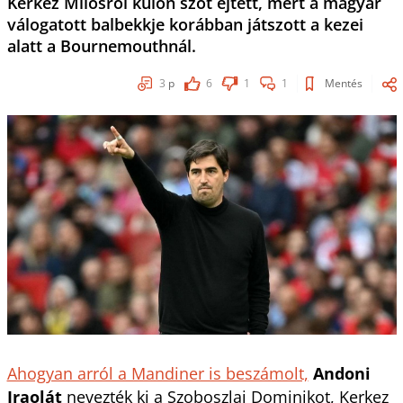
Kerkez Milosról külön szót ejtett, mert a magyar
válogatott balbekkje korábban játszott a kezei
alatt a Bournemouthnál.
3
p
6
1
1
Mentés
Ahogyan arról a Mandiner is beszámolt,
Andoni
Iraolát
nevezték ki a Szoboszlai Dominikot, Kerkez