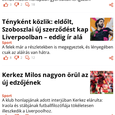
3
2
18
Tényként közlik: eldőlt,
Szoboszlai új szerződést kap
Liverpoolban – eddig ír alá
Sport
A felek már a részletekben is megegyeztek, és lényegében
csak az aláírás van hátra.
8
2
12
Kerkez Milos nagyon örül az
új edzőjének
Sport
A klub honlapjának adott interjúban Kerkez elárulta:
Iraola és stábjának futballfilozófiája tökéletesen
illeszkedik a Liverpoolhoz.