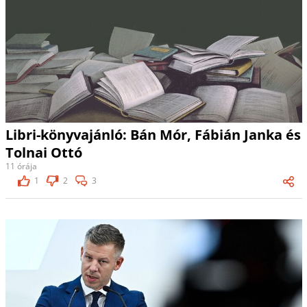
Libri-könyvajánló: Bán Mór, Fábián Janka és
Tolnai Ottó
11 órája
1
2
3