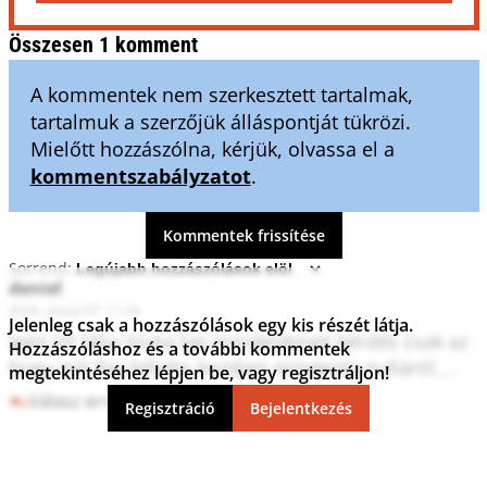
Összesen 1 komment
A kommentek nem szerkesztett tartalmak,
tartalmuk a szerzőjük álláspontját tükrözi.
Mielőtt hozzászólna, kérjük, olvassa el a
kommentszabályzatot
.
Kommentek frissítése
Sorrend:
deniel
2026. június 07. 11:34
Jelenleg csak a hozzászólások egy kis részét látja.
Igen jól látja tiszta lap mindenkinek kérdés csak az 
Hozzászóláshoz és a további kommentek
hogy mit fog lefedni kezdjen mindenki nulláról....
megtekintéséhez lépjen be, vagy regisztráljon!
Válasz erre
0
0
Regisztráció
Bejelentkezés