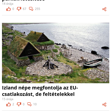
14 órája
0
67
255
Izland népe megfontolja az EU-
csatlakozást, de feltételekkel
15 órája
2
0
10