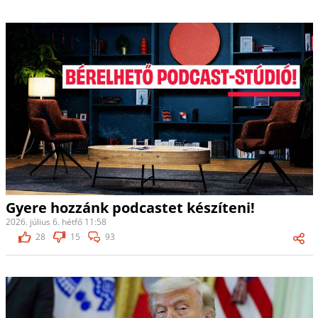
Gyere hozzánk podcastet készíteni!
2026. július 6. hétfő 11:58
28
15
93