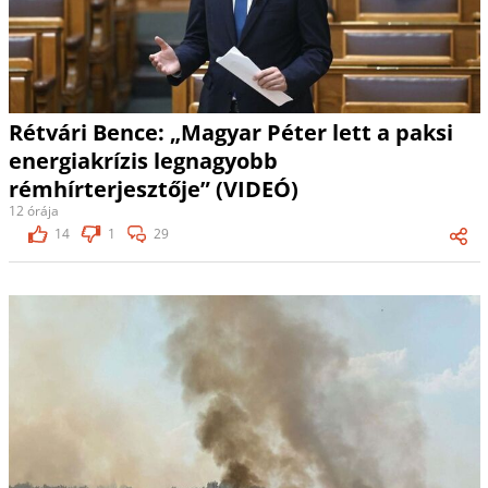
Rétvári Bence: „Magyar Péter lett a paksi
energiakrízis legnagyobb
rémhírterjesztője” (VIDEÓ)
12 órája
14
1
29