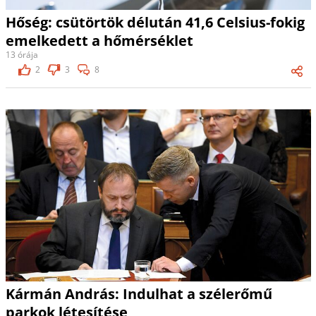
Hőség: csütörtök délután 41,6 Celsius-fokig
emelkedett a hőmérséklet
13 órája
2
3
8
Kármán András: Indulhat a szélerőmű
parkok létesítése