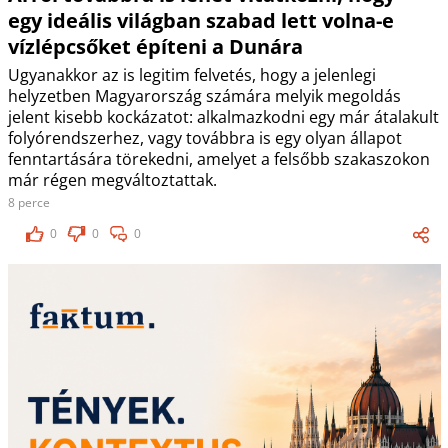
egy ideális világban szabad lett volna-e
vízlépcsőket építeni a Dunára
Ugyanakkor az is legitim felvetés, hogy a jelenlegi
helyzetben Magyarország számára melyik megoldás
jelent kisebb kockázatot: alkalmazkodni egy már átalakult
folyórendszerhez, vagy továbbra is egy olyan állapot
fenntartására törekedni, amelyet a felsőbb szakaszokon
már régen megváltoztattak.
8 perce
0
0
0