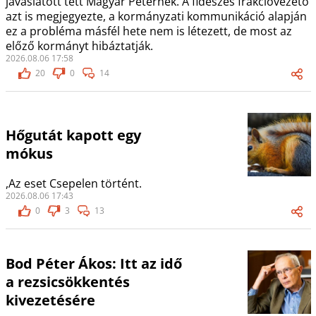
javaslatott tett Magyar Péternek. A fideszes frakcióvezető
azt is megjegyezte, a kormányzati kommunikáció alapján
ez a probléma másfél hete nem is létezett, de most az
előző kormányt hibáztatják.
2026.08.06 17:58
20
0
14
Hőgutát kapott egy
mókus
,Az eset Csepelen történt.
2026.08.06 17:43
0
3
13
Bod Péter Ákos: Itt az idő
a rezsicsökkentés
kivezetésére