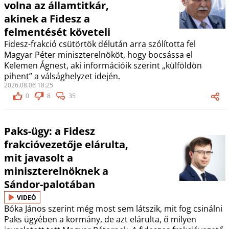
volna az államtitkár,
akinek a Fidesz a
felmentését követeli
Fidesz-frakció csütörtök délután arra szólította fel
Magyar Péter miniszterelnököt, hogy bocsássa el
Kelemen Ágnest, aki információik szerint „külföldön
pihent” a válsághelyzet idején.
2026.08.06 18:25
0
8
35
Paks-ügy: a Fidesz
frakcióvezetője elárulta,
mit javasolt a
miniszterelnöknek a
Sándor-palotában
VIDEÓ
Bóka János szerint még most sem látszik, mit fog csinálni
Paks ügyében a kormány, de azt elárulta, ő milyen