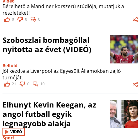
Videó
Bérelhető a Mandiner korszerű stúdiója, mutatjuk a
részleteket!
0
0
0
Szoboszlai bombagóllal
nyitotta az évet (VIDEÓ)
Belföld
Jól kezdte a Liverpool az Egyesült Államokban zajló
turnéját.
21
0
10
Elhunyt Kevin Keegan, az
angol futball egyik
legnagyobb alakja
VIDEÓ
Sport