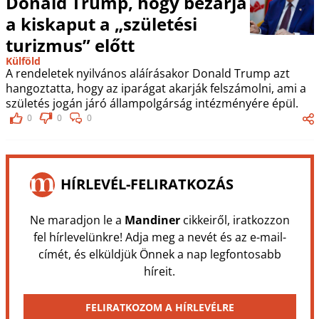
Donald Trump, hogy bezárja
a kiskaput a „születési
turizmus” előtt
Külföld
A rendeletek nyilvános aláírásakor Donald Trump azt
hangoztatta, hogy az iparágat akarják felszámolni, ami a
születés jogán járó állampolgárság intézményére épül.
0
0
0
HÍRLEVÉL-FELIRATKOZÁS
Ne maradjon le a
Mandiner
cikkeiről, iratkozzon
fel hírlevelünkre! Adja meg a nevét és az e-mail-
címét, és elküldjük Önnek a nap legfontosabb
híreit.
FELIRATKOZOM A HÍRLEVÉLRE