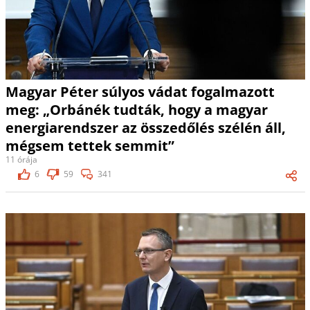
Magyar Péter súlyos vádat fogalmazott
meg: „Orbánék tudták, hogy a magyar
energiarendszer az összedőlés szélén áll,
mégsem tettek semmit”
11 órája
6
59
341