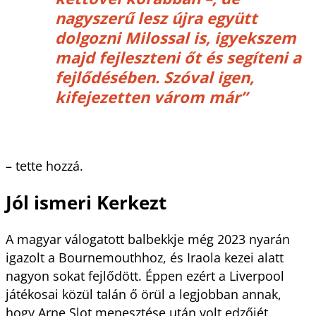
nagyszerű lesz újra együtt
dolgozni Milossal is, igyekszem
majd fejleszteni őt és segíteni a
fejlődésében. Szóval igen,
kifejezetten várom már”
– tette hozzá.
Jól ismeri Kerkezt
A magyar válogatott balbekkje még 2023 nyarán
igazolt a Bournemouthhoz, és Iraola kezei alatt
nagyon sokat fejlődött. Éppen ezért a Liverpool
játékosai közül talán ő örül a legjobban annak,
hogy Arne Slot menesztése után volt edzőjét