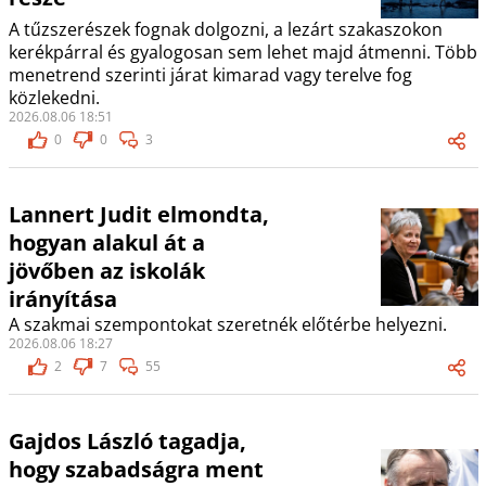
A tűzszerészek fognak dolgozni, a lezárt szakaszokon
kerékpárral és gyalogosan sem lehet majd átmenni. Több
menetrend szerinti járat kimarad vagy terelve fog
közlekedni.
2026.08.06 18:51
0
0
3
Lannert Judit elmondta,
hogyan alakul át a
jövőben az iskolák
irányítása
A szakmai szempontokat szeretnék előtérbe helyezni.
2026.08.06 18:27
2
7
55
Gajdos László tagadja,
hogy szabadságra ment