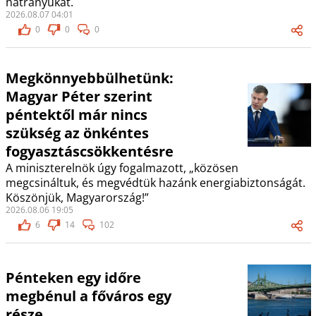
hátrányukat.
2026.08.07 04:01
0
0
0
Megkönnyebbülhetünk:
Magyar Péter szerint
péntektől már nincs
szükség az önkéntes
fogyasztáscsökkentésre
A miniszterelnök úgy fogalmazott, „közösen
megcsináltuk, és megvédtük hazánk energiabiztonságát.
Köszönjük, Magyarország!”
2026.08.06 19:05
6
14
102
Pénteken egy időre
megbénul a főváros egy
része