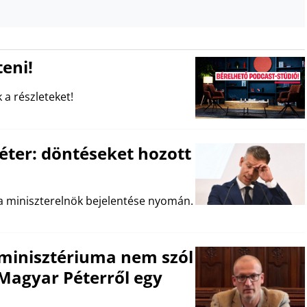
eni!
 a részleteket!
éter: döntéseket hozott
a miniszterelnök bejelentése nyomán.
 a minisztériuma nem szól
Magyar Péterről egy