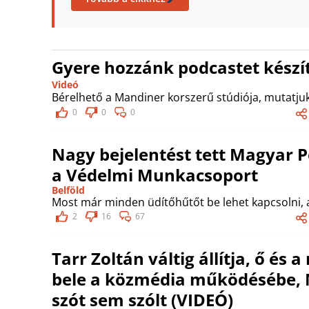
Gyere hozzánk podcastet készít
Videó
Bérelhető a Mandiner korszerű stúdiója, mutatjuk
0
0
0
Nagy bejelentést tett Magyar P
a Védelmi Munkacsoport
Belföld
Most már minden üdítőhűtőt be lehet kapcsolni, 
2
16
67
Tarr Zoltán váltig állítja, ő és
bele a közmédia működésébe, 
szót sem szólt (VIDEÓ)