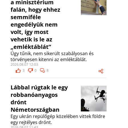
a minisztérium
falán, hogy ehhez
semmiféle
engedélyük nem
volt, így most
vehetik is le az
„emléktáblát”
Úgy tűnik, nem sikerült szabályosan és
törvényesen kitenni az emléktáblát.
2026.08.07 12:03
3
0
8
Lábbal rúgtak le egy
robbanóanyagos
drónt
Németországban
Egy ukrán repülőgép közelében vittek földre
egy rejtélyes drónt.
2026.08.07 11:43