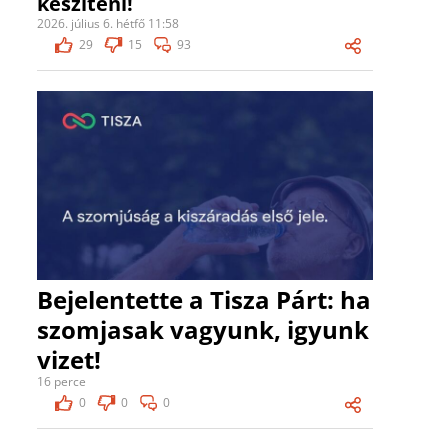
készíteni!
2026. július 6. hétfő 11:58
29
15
93
Bejelentette a Tisza Párt: ha
szomjasak vagyunk, igyunk
vizet!
16 perce
0
0
0