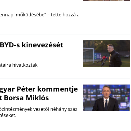
dennapi működésébe” – tette hozzá a
r BYD-s kinevezését
taira hivatkoztak.
agyar Péter kommentje
 Borsa Miklós
közintézmények vezetői néhány száz
éseket.