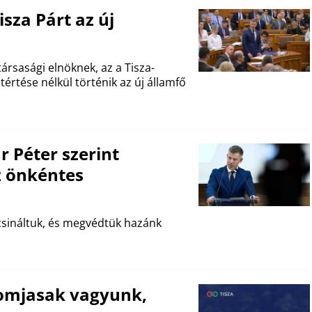
sza Párt az új
ársasági elnöknek, az a Tisza-
értése nélkül történik az új államfő
Péter szerint
z önkéntes
csináltuk, és megvédtük hazánk
szomjasak vagyunk,