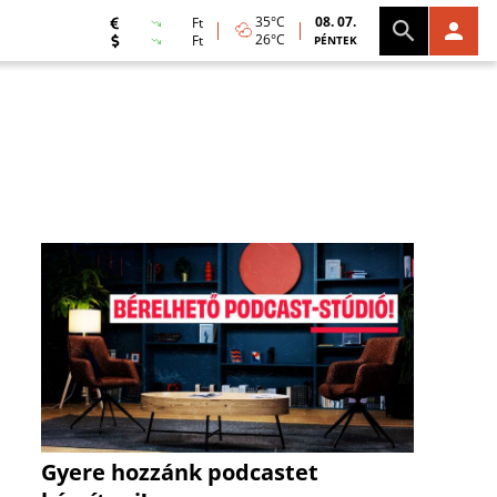
35°C
08. 07.
Ft
26°C
Ft
PÉNTEK
Gyere hozzánk podcastet