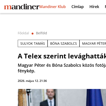
Mandiner Klub
Címlap
Hírek
Főoldal
Belföld
⬤
SULYOK TAMÁS
BÓNA SZABOLCS
MAGYAR PÉTE
A Telex szerint levághattá
Magyar Péter és Bóna Szabolcs közös fotója
fénykép.
2026. május 12. 21:36