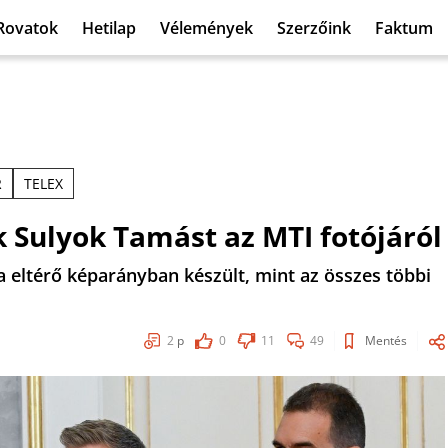
Rovatok
Hetilap
Vélemények
Szerzőink
Faktum
R
TELEX
k Sulyok Tamást az MTI fotójáról
 eltérő képarányban készült, mint az összes többi
2
p
0
11
49
Mentés