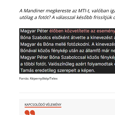
A Mandiner megkereste az MTI-t, valóban igaz
utólag a fotót? A válasszal később frissítjük 
Forrás: Képernyőkép/Telex
KAPCSOLÓDÓ VÉLEMÉNY