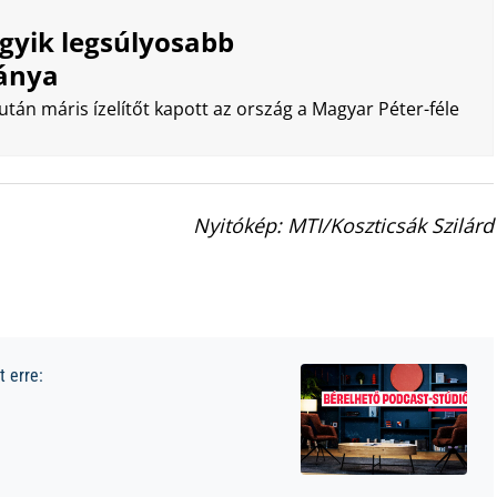
egyik legsúlyosabb
ránya
tán máris ízelítőt kapott az ország a Magyar Péter-féle
Nyitókép: MTI/Koszticsák Szilárd
 erre: