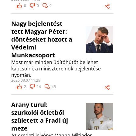
0
0
9
Nagy bejelentést
tett Magyar Péter:
döntéseket hozott a
Védelmi
Munkacsoport
Most már minden üdítőhűtőt be lehet
kapcsolni, a miniszterelnök bejelentése
nyomán.
2026.08.07 11:28
2
14
45
Arany turul:
szurkolói ötletből
született a Fradi új
meze
Az eredeti jelvényt Manno Miltiades