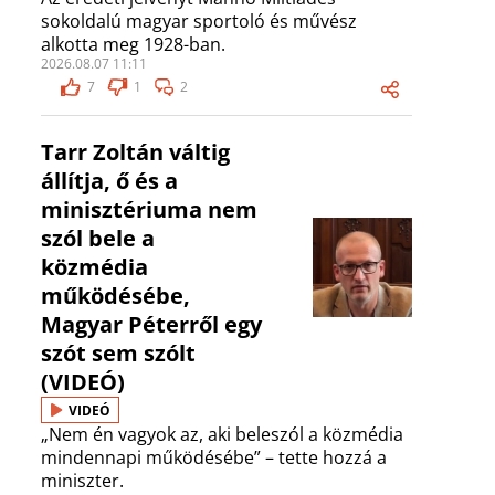
sokoldalú magyar sportoló és művész
alkotta meg 1928-ban.
2026.08.07 11:11
7
1
2
Tarr Zoltán váltig
állítja, ő és a
minisztériuma nem
szól bele a
közmédia
működésébe,
Magyar Péterről egy
szót sem szólt
(VIDEÓ)
VIDEÓ
„Nem én vagyok az, aki beleszól a közmédia
mindennapi működésébe” – tette hozzá a
miniszter.