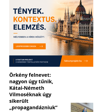
Örkény felnevet:
nagyon úgy tűnik,
Kátai-Németh
Vilmoséknak úgy
sikerült
„propagandázniuk”