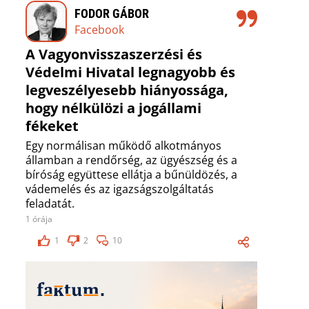
FODOR GÁBOR
Facebook
A Vagyonvisszaszerzési és
Védelmi Hivatal legnagyobb és
legveszélyesebb hiányossága,
hogy nélkülözi a jogállami
fékeket
Egy normálisan működő alkotmányos
államban a rendőrség, az ügyészség és a
bíróság együttese ellátja a bűnüldözés, a
vádemelés és az igazságszolgáltatás
feladatát.
1 órája
1
2
10