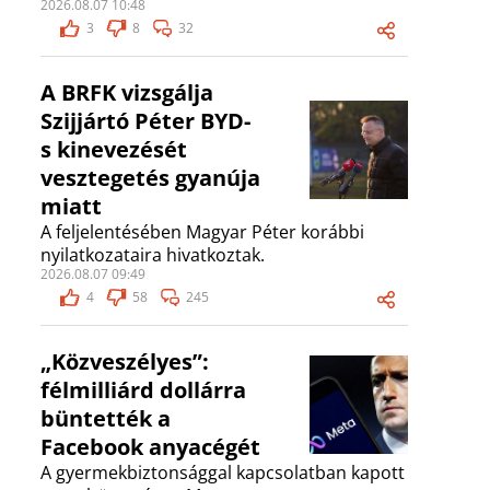
2026.08.07 10:48
3
8
32
A BRFK vizsgálja
Szijjártó Péter BYD-
s kinevezését
vesztegetés gyanúja
miatt
A feljelentésében Magyar Péter korábbi
nyilatkozataira hivatkoztak.
2026.08.07 09:49
4
58
245
„Közveszélyes”:
félmilliárd dollárra
büntették a
Facebook anyacégét
A gyermekbiztonsággal kapcsolatban kapott