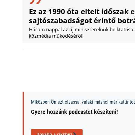
Ez az 1990 óta eltelt időszak 
sajtószabadságot érintő bot
Három nappal az új miniszterelnök beiktatása u
közmédia működéséről!
Miközben Ön ezt olvassa, valaki máshol már kattintott
Gyere hozzánk podcastet készíteni!
Tovább a cikkhez