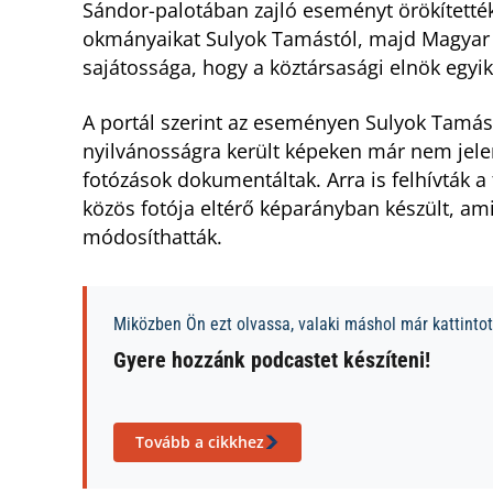
Sándor-palotában zajló eseményt örökítették
okmányaikat Sulyok Tamástól, majd Magyar Pé
sajátossága, hogy a köztársasági elnök egyi
A portál szerint az eseményen Sulyok Tamás e
nyilvánosságra került képeken már nem jele
fotózások dokumentáltak. Arra is felhívták a
közös fotója eltérő képarányban készült, ami
módosíthatták.
Miközben Ön ezt olvassa, valaki máshol már kattintott
Gyere hozzánk podcastet készíteni!
Tovább a cikkhez