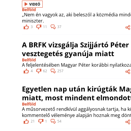
VIDEÓ
Belföld
„Nem én vagyok az, aki beleszól a közmédia min
miniszter.
3
11
37
A BRFK vizsgálja Szijjártó Péte
vesztegetés gyanúja miatt
Belföld
A feljelentésében Magyar Péter korábbi nyilatkoza
4
62
257
Egyetlen nap után kirúgták M
miatt, most mindent elmondott
Belföld
A műsorvezető rendkívül aggályosnak tartja, ha 
kommentelő véleménye alapján hoznak meg dönt
21
1
54