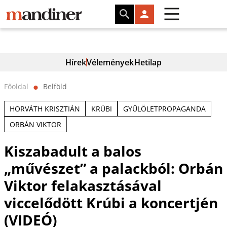
Hírek
Vélemények
Hetilap
Főoldal
Belföld
⬤
HORVÁTH KRISZTIÁN
KRÚBI
GYŰLÖLETPROPAGANDA
ORBÁN VIKTOR
Kiszabadult a balos
„művészet” a palackból: Orbán
Viktor felakasztásával
viccelődött Krúbi a koncertjén
(VIDEÓ)