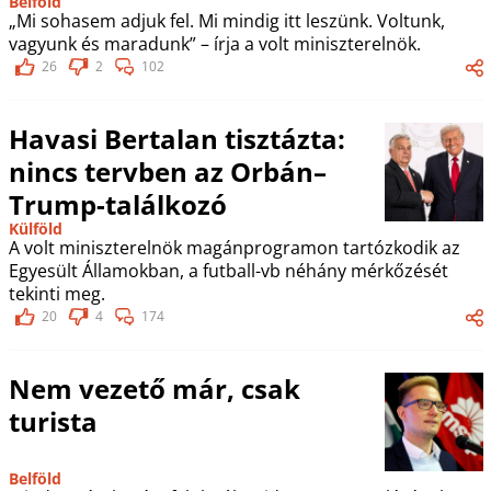
Belföld
„Mi sohasem adjuk fel. Mi mindig itt leszünk. Voltunk,
vagyunk és maradunk” – írja a volt miniszterelnök.
26
2
102
Havasi Bertalan tisztázta:
nincs tervben az Orbán–
Trump-találkozó
Külföld
A volt miniszterelnök magánprogramon tartózkodik az
Egyesült Államokban, a futball-vb néhány mérkőzését
tekinti meg.
20
4
174
Nem vezető már, csak
turista
Belföld