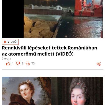
VIDEÓ
Rendkívüli lépéseket tettek Romániában
az atomerőmű mellett (VIDEÓ)
6 órája
4
2
75