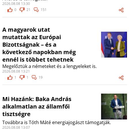
2026.08.08 13:30
0
21
151
A magyarok utat
mutattak az Európai
Bizottságnak – és a
következő napokban még
ennél is többet tehetnek
Megelőztük a németeket és a lengyeleket is.
2026.08.08 13:21
1
1
19
Mi Hazánk: Baka András
alkalmatlan az államfői
tisztségre
Továbbra is Tóth Máté energiajogászt támogatják.
2026.08.08 13:07