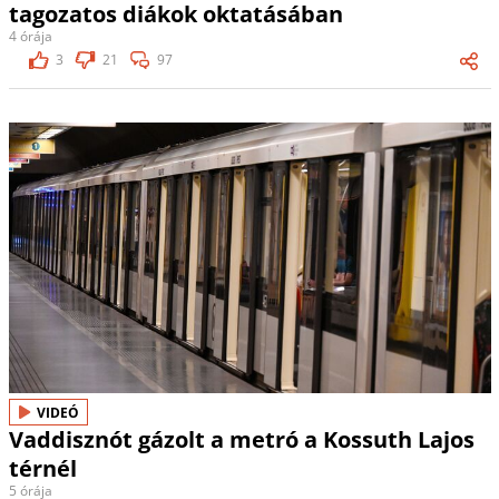
tagozatos diákok oktatásában
4 órája
3
21
97
VIDEÓ
Vaddisznót gázolt a metró a Kossuth Lajos
térnél
5 órája