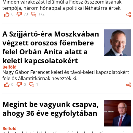
Minden várakozást felülmúl a Fidesz összeomlásának
tempója, három hónappal a politikai léthatárra értek.
6
73
172
A Szijjártó-éra Moszkvában
végzett oroszos főembere
felel Orbán Anita alatt a
keleti kapcsolatokért
Belföld
Nagy Gábor Ferencet keleti és távol-keleti kapcsolatokért
felelős államtitkárnak nevezték ki.
0
0
1
Megint be vagyunk csapva,
ahogy 36 éve egyfolytában
Belföld