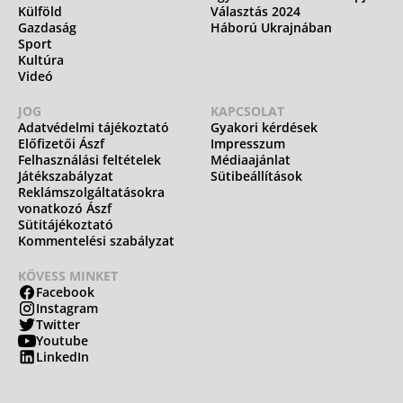
Külföld
Választás 2024
Gazdaság
Háború Ukrajnában
Sport
Kultúra
Videó
JOG
KAPCSOLAT
Adatvédelmi tájékoztató
Gyakori kérdések
Előfizetői Ászf
Impresszum
Felhasználási feltételek
Médiaajánlat
Játékszabályzat
Sütibeállítások
Reklámszolgáltatásokra
vonatkozó Ászf
Sütitájékoztató
Kommentelési szabályzat
KÖVESS MINKET
Facebook
Instagram
Twitter
Youtube
LinkedIn