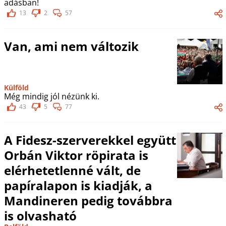
adásban!
13
2
57
Van, ami nem változik
Külföld
Még mindig jól nézünk ki.
43
5
77
A Fidesz-szerverekkel együtt
Orbán Viktor röpirata is
elérhetetlenné vált, de
papíralapon is kiadják, a
Mandineren pedig továbbra
is olvasható