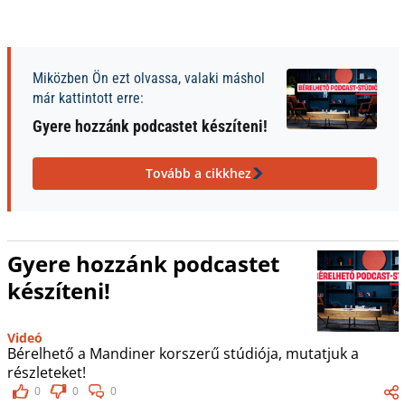
Miközben Ön ezt olvassa, valaki máshol
már kattintott erre:
Gyere hozzánk podcastet készíteni!
Tovább a cikkhez
Gyere hozzánk podcastet
készíteni!
Videó
Bérelhető a Mandiner korszerű stúdiója, mutatjuk a
részleteket!
0
0
0