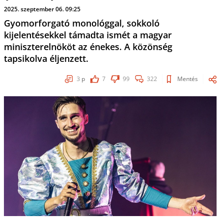
2025. szeptember 06. 09:25
Gyomorforgató monológgal, sokkoló
kijelentésekkel támadta ismét a magyar
miniszterelnököt az énekes. A közönség
tapsikolva éljenzett.
3
p
7
99
322
Mentés