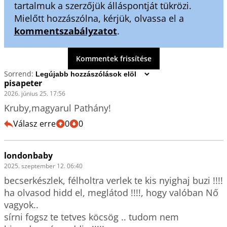
tartalmuk a szerzőjük álláspontját tükrözi.
Mielőtt hozzászólna, kérjük, olvassa el a
kommentszabályzatot
.
Kommentek frissítése
Sorrend:
pisapeter
2026. június 25. 17:56
Kruby,magyarul Pathány!
Válasz erre
0
0
londonbaby
2025. szeptember 12. 06:40
becserkészlek, félholtra verlek te kis nyighaj buzi !!!!

ha olvasod hidd el, meglátod !!!!, hogy valóban Nő 
vagyok.. 

sírni fogsz te tetves köcsög .. tudom nem 