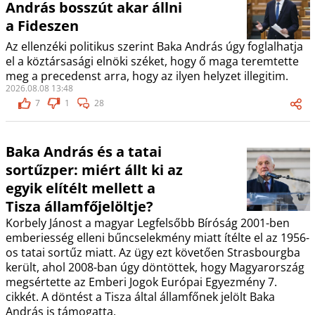
András bosszút akar állni
a Fideszen
Az ellenzéki politikus szerint Baka András úgy foglalhatja
el a köztársasági elnöki széket, hogy ő maga teremtette
meg a precedenst arra, hogy az ilyen helyzet illegitim.
2026.08.08 13:48
7
1
28
Baka András és a tatai
sortűzper: miért állt ki az
egyik elítélt mellett a
Tisza államfőjelöltje?
Korbely Jánost a magyar Legfelsőbb Bíróság 2001-ben
emberiesség elleni bűncselekmény miatt ítélte el az 1956-
os tatai sortűz miatt. Az ügy ezt követően Strasbourgba
került, ahol 2008-ban úgy döntöttek, hogy Magyarország
megsértette az Emberi Jogok Európai Egyezmény 7.
cikkét. A döntést a Tisza által államfőnek jelölt Baka
András is támogatta.