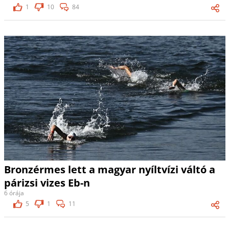
1
10
84
Bronzérmes lett a magyar nyíltvízi váltó a
párizsi vizes Eb-n
6 órája
5
1
11