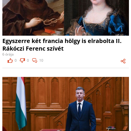
Egyszerre két francia hölgy is elrabolta II.
Rákóczi Ferenc szívét
6 órája
0
0
10