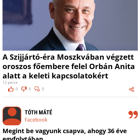
A Szijjártó-éra Moszkvában végzett
oroszos főembere felel Orbán Anita
alatt a keleti kapcsolatokért
12 perce
0
0
0
TÓTH MÁTÉ
Facebook
Megint be vagyunk csapva, ahogy 36 éve
egyfolytában