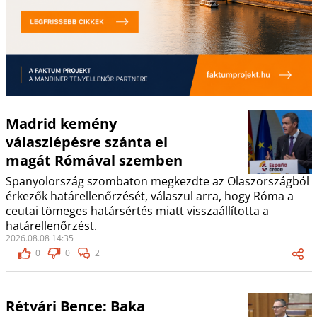
Madrid kemény
válaszlépésre szánta el
magát Rómával szemben
Spanyolország szombaton megkezdte az Olaszországból
érkezők határellenőrzését, válaszul arra, hogy Róma a
ceutai tömeges határsértés miatt visszaállította a
határellenőrzést.
2026.08.08 14:35
0
0
2
Rétvári Bence: Baka