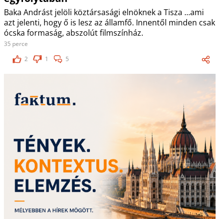
Baka Andrást jelöli köztársasági elnöknek a Tisza ...ami
azt jelenti, hogy ő is lesz az államfő. Innentől minden csak
ócska formaság, abszolút filmszínház.
35 perce
2
1
5