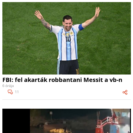
FBI: fel akarták robbantani Messit a vb-n
6 órája
11