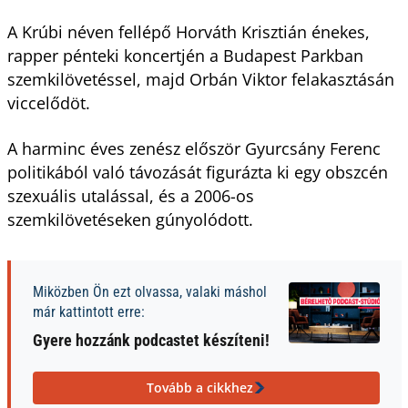
A Krúbi néven fellépő Horváth Krisztián énekes,
rapper pénteki koncertjén a Budapest Parkban
szemkilövetéssel, majd Orbán Viktor felakasztásán
viccelődöt.
A harminc éves zenész először Gyurcsány Ferenc
politikából való távozását figurázta ki egy obszcén
szexuális utalással, és a 2006-os
szemkilövetéseken gúnyolódott.
Miközben Ön ezt olvassa, valaki máshol
már kattintott erre:
Gyere hozzánk podcastet készíteni!
Tovább a cikkhez