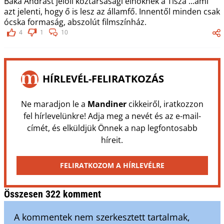
Baka Andrást jelöli köztársasági elnöknek a Tisza ...ami
azt jelenti, hogy ő is lesz az államfő. Innentől minden csak
ócska formaság, abszolút filmszínház.
4
1
10
HÍRLEVÉL-FELIRATKOZÁS
Ne maradjon le a
Mandiner
cikkeiről, iratkozzon
fel hírlevelünkre! Adja meg a nevét és az e-mail-
címét, és elküldjük Önnek a nap legfontosabb
híreit.
FELIRATKOZOM A HÍRLEVÉLRE
Összesen 322 komment
A kommentek nem szerkesztett tartalmak,