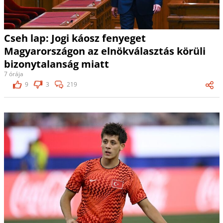
Cseh lap: Jogi káosz fenyeget
Magyarországon az elnökválasztás körüli
bizonytalanság miatt
7 órája
9
3
219