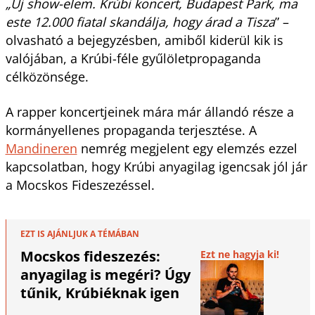
„Új show-elem. Krúbi koncert, Budapest Park, ma
este 12.000 fiatal skandálja, hogy árad a Tisza
” –
olvasható a bejegyzésben, amiből kiderül kik is
valójában, a Krúbi-féle gyűlöletpropaganda
célközönsége.
A rapper koncertjeinek mára már állandó része a
kormányellenes propaganda terjesztése. A
Mandineren
nemrég megjelent egy elemzés ezzel
kapcsolatban, hogy Krúbi anyagilag igencsak jól jár
a Mocskos Fideszezéssel.
EZT IS AJÁNLJUK A TÉMÁBAN
Mocskos fideszezés:
Ezt ne hagyja ki!
anyagilag is megéri? Úgy
tűnik, Krúbiéknak igen