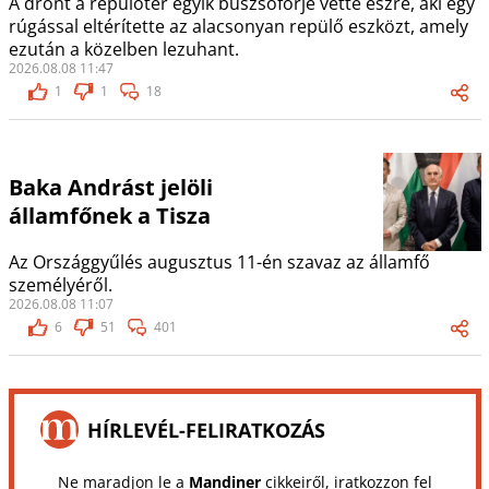
A drónt a repülőtér egyik buszsofőrje vette észre, aki egy
rúgással eltérítette az alacsonyan repülő eszközt, amely
ezután a közelben lezuhant.
2026.08.08 11:47
1
1
18
Baka Andrást jelöli
államfőnek a Tisza
Az Országgyűlés augusztus 11-én szavaz az államfő
személyéről.
2026.08.08 11:07
6
51
401
HÍRLEVÉL-FELIRATKOZÁS
Ne maradjon le a
Mandiner
cikkeiről, iratkozzon fel