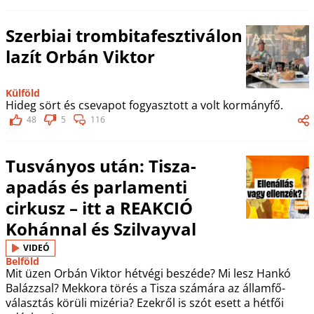
Szerbiai trombitafesztiválon
lazít Orbán Viktor
Külföld
Hideg sört és csevapot fogyasztott a volt kormányfő.
48
5
116
Tusványos után: Tisza-
apadás és parlamenti
cirkusz – itt a REAKCIÓ
Kohánnal és Szilvayval
VIDEÓ
Belföld
Mit üzen Orbán Viktor hétvégi beszéde? Mi lesz Hankó
Balázzsal? Mekkora törés a Tisza számára az államfő-
választás körüli mizéria? Ezekről is szót esett a hétfői