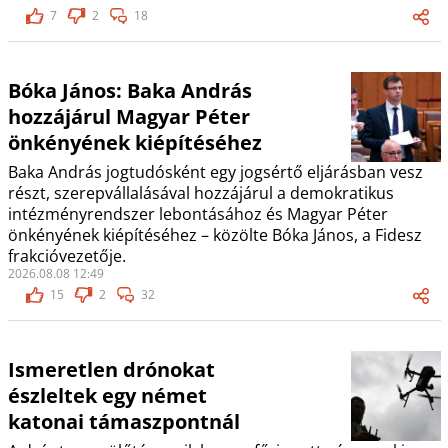
7
2
18
Bóka János: Baka András
hozzájárul Magyar Péter
önkényének kiépítéséhez
Baka András jogtudósként egy jogsértő eljárásban vesz
részt, szerepvállalásával hozzájárul a demokratikus
intézményrendszer lebontásához és Magyar Péter
önkényének kiépítéséhez – közölte Bóka János, a Fidesz
frakcióvezetője.
2026.08.08 12:49
15
2
32
Ismeretlen drónokat
észleltek egy német
katonai támaszpontnál