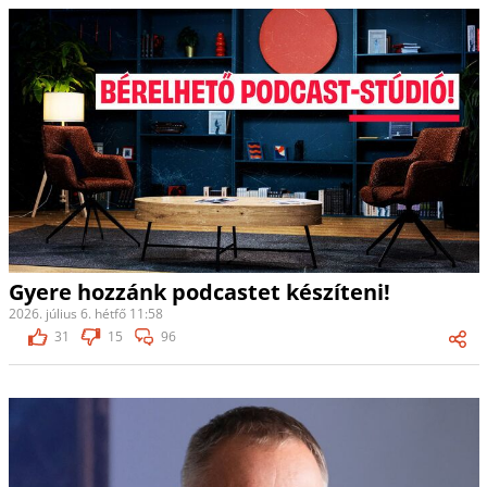
Gyere hozzánk podcastet készíteni!
2026. július 6. hétfő 11:58
31
15
96