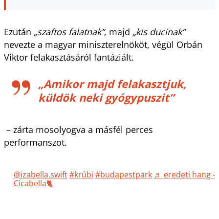
Ezután
„szaftos falatnak”
, majd
„kis ducinak”
nevezte a magyar miniszterelnököt, végül Orbán
Viktor felakasztásáról fantáziált.
„Amikor majd felakasztjuk,
küldök neki gyógypuszit”
– zárta mosolyogva a másfél perces
performanszot.
@izabella.swift
#krúbi
#budapestpark
♬ eredeti hang -
Cicabella🐈