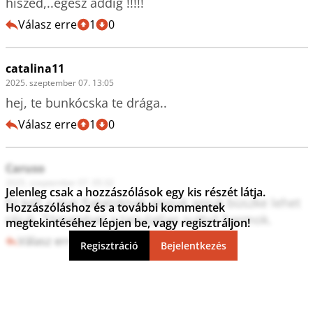
hiszed,..egész addig !!!!!
Válasz erre
1
0
catalina11
2025. szeptember 07. 13:05
hej, te bunkócska te drága..
Válasz erre
1
0
Caruso
2025. szeptember 07. 05:32
Jelenleg csak a hozzászólások egy kis részét látja.
Ez kell a mai fiataloknak anyjuk apjuk büszke lehet 
Hozzászóláshoz és a további kommentek
rájuk. Tömegével a tanulatlan suttyó barmok.
megtekintéséhez lépjen be, vagy regisztráljon!
Válasz erre
2
0
Regisztráció
Bejelentkezés