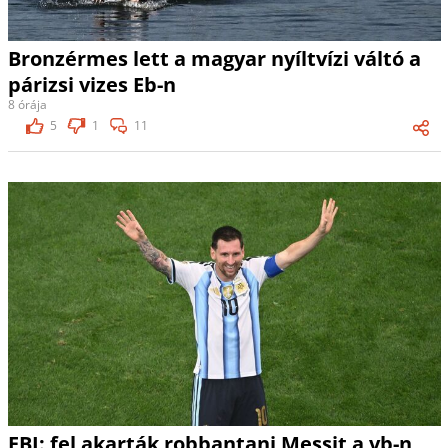
Bronzérmes lett a magyar nyíltvízi váltó a
párizsi vizes Eb-n
8 órája
5
1
11
FBI: fel akarták robbantani Messit a vb-n