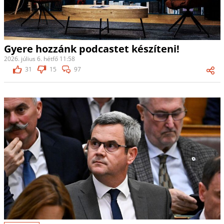
Gyere hozzánk podcastet készíteni!
2026. július 6. hétfő 11:58
31
15
97