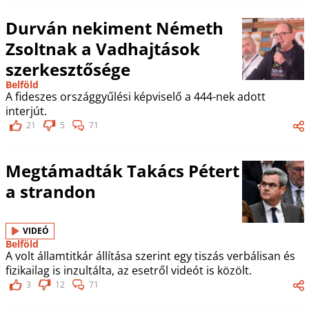
Durván nekiment Németh
Zsoltnak a Vadhajtások
szerkesztősége
Belföld
A fideszes országgyűlési képviselő a 444-nek adott
interjút.
21
5
71
Megtámadták Takács Pétert
a strandon
VIDEÓ
Belföld
A volt államtitkár állítása szerint egy tiszás verbálisan és
fizikailag is inzultálta, az esetről videót is közölt.
3
12
71