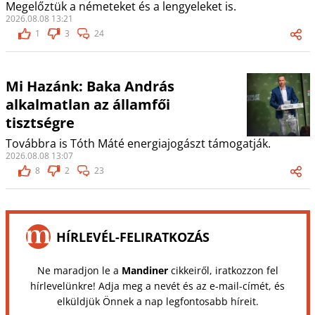
Megelőztük a németeket és a lengyeleket is.
2026.08.08 13:21
1
3
24
Mi Hazánk: Baka András
alkalmatlan az államfői
tisztségre
Továbbra is Tóth Máté energiajogászt támogatják.
2026.08.08 13:07
8
2
23
HÍRLEVÉL-FELIRATKOZÁS
Ne maradjon le a
Mandiner
cikkeiről, iratkozzon fel
hírlevelünkre! Adja meg a nevét és az e-mail-címét, és
elküldjük Önnek a nap legfontosabb híreit.