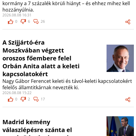
kormány a 7 százalék körüli hiányt – és ehhez mihez kell
hozzányúlnia.
2026.08.08 16:31
0
6
26
A Szijjártó-éra
Moszkvában végzett
oroszos főembere felel
Orbán Anita alatt a keleti
kapcsolatokért
Nagy Gábor Ferencet keleti és távol-keleti kapcsolatokért
felelős államtitkárnak nevezték ki.
2026.08.08 15:22
0
2
17
Madrid kemény
válaszlépésre szánta el