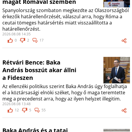
magát Rómával szemben
Spanyolország szombaton megkezdte az Olaszországból
érkezők határellenőrzését, válaszul arra, hogy Róma a
ceutai tömeges határsértés miatt visszaállította a
határellenőrzést.
2026.08.08 14:35
0
2
17
Rétvári Bence: Baka
András bosszút akar állni
a Fideszen
Az ellenzéki politikus szerint Baka András úgy foglalhatja
el a köztársasági elnöki széket, hogy ő maga teremtette
meg a precedenst arra, hogy az ilyen helyzet illegitim.
2026.08.08 13:48
12
5
55
Baka András és a tatai