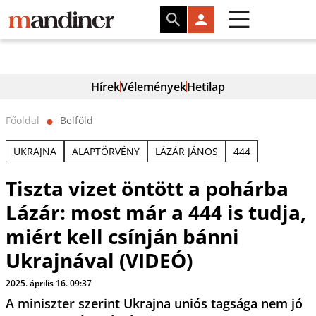
Hírek
Vélemények
Hetilap
Főoldal
Belföld
⬤
UKRAJNA
ALAPTÖRVÉNY
LÁZÁR JÁNOS
444
Tiszta vizet öntött a pohárba
Lázár: most már a 444 is tudja,
miért kell csínján bánni
Ukrajnával (VIDEÓ)
2025. április 16. 09:37
A miniszter szerint Ukrajna uniós tagsága nem jó