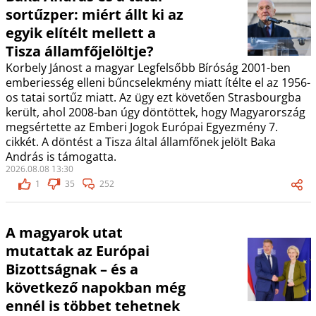
sortűzper: miért állt ki az
egyik elítélt mellett a
Tisza államfőjelöltje?
Korbely Jánost a magyar Legfelsőbb Bíróság 2001-ben
emberiesség elleni bűncselekmény miatt ítélte el az 1956-
os tatai sortűz miatt. Az ügy ezt követően Strasbourgba
került, ahol 2008-ban úgy döntöttek, hogy Magyarország
megsértette az Emberi Jogok Európai Egyezmény 7.
cikkét. A döntést a Tisza által államfőnek jelölt Baka
András is támogatta.
2026.08.08 13:30
1
35
252
A magyarok utat
mutattak az Európai
Bizottságnak – és a
következő napokban még
ennél is többet tehetnek