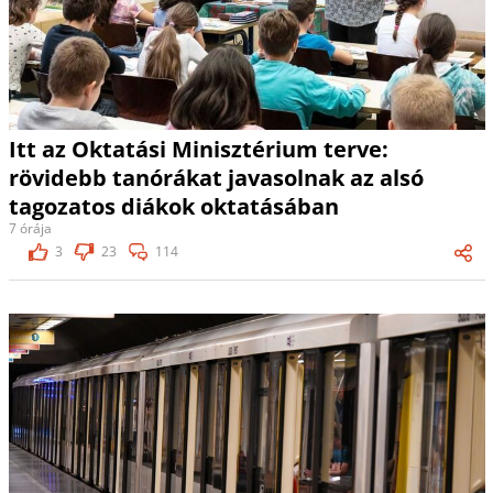
Itt az Oktatási Minisztérium terve:
rövidebb tanórákat javasolnak az alsó
tagozatos diákok oktatásában
7 órája
3
23
114