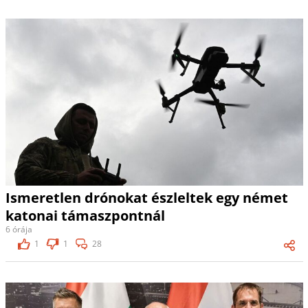
Ismeretlen drónokat észleltek egy német
katonai támaszpontnál
6 órája
1
1
28