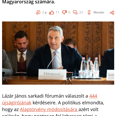
Magyarország számára.
2
p
11
0
23
Mentés
Lázár János sarkadi fórumán válaszolt a
444
újságírójának
kérdéseire. A politikus elmondta,
hogy az
Alaptörvény módosítására
azért volt
szükség, hogy pontosan fel lehessen tárni a