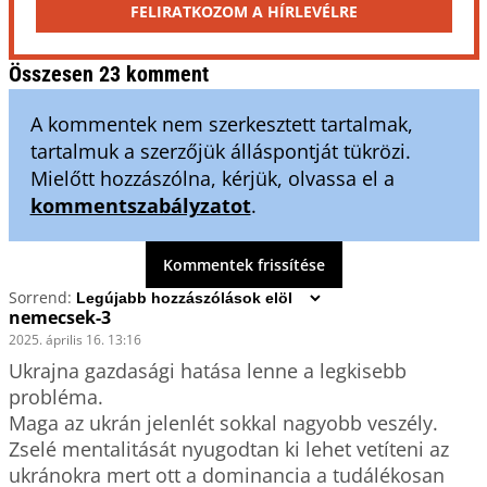
FELIRATKOZOM A HÍRLEVÉLRE
Összesen 23 komment
A kommentek nem szerkesztett tartalmak,
tartalmuk a szerzőjük álláspontját tükrözi.
Mielőtt hozzászólna, kérjük, olvassa el a
kommentszabályzatot
.
Kommentek frissítése
Sorrend:
nemecsek-3
2025. április 16. 13:16
Ukrajna gazdasági hatása lenne a legkisebb 
probléma. 

Maga az ukrán jelenlét sokkal nagyobb veszély. 
Zselé mentalitását nyugodtan ki lehet vetíteni az 
ukránokra mert ott a dominancia a tudálékosan 