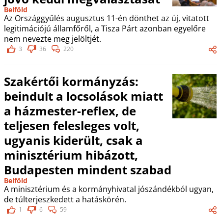
Belföld
Az Országgyűlés augusztus 11-én dönthet az új, vitatott
legitimációjú államfőről, a Tisza Párt azonban egyelőre
nem nevezte meg jelöltjét.
3
36
220
Szakértői kormányzás:
beindult a locsolások miatt
a házmester-reflex, de
teljesen felesleges volt,
ugyanis kiderült, csak a
minisztérium hibázott,
Budapesten mindent szabad
Belföld
A minisztérium és a kormányhivatal jószándékból ugyan,
de túlterjeszkedett a hatáskörén.
1
6
59