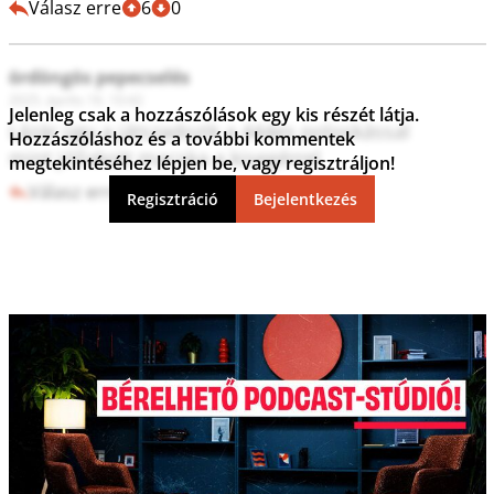
Válasz erre
6
0
ördöngös pepecselés
2025. április 16. 10:42
Jelenleg csak a hozzászólások egy kis részét látja.
Lázár úgy a játszadozik a 444es poloskással

Hozzászóláshoz és a további kommentek
mint jóllakott macska a kisegérrel
megtekintéséhez lépjen be, vagy regisztráljon!
Válasz erre
5
0
Regisztráció
Bejelentkezés