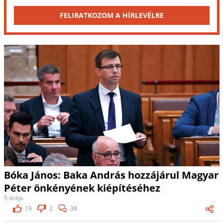
FELIRATKOZOM A HÍRLEVÉLRE
Bóka János: Baka András hozzájárul Magyar
Péter önkényének kiépítéséhez
5 órája
19
2
38