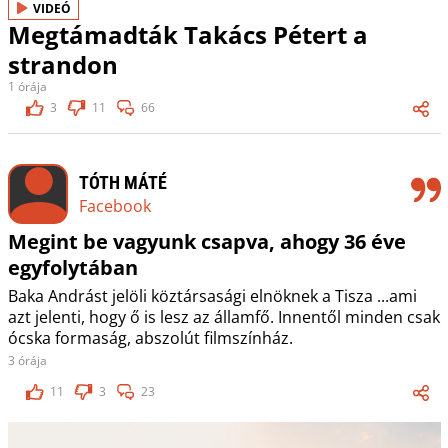
VIDEÓ
Megtámadták Takács Pétert a
strandon
1 órája
3
11
66
TÓTH MÁTÉ
Facebook
Megint be vagyunk csapva, ahogy 36 éve
egyfolytában
Baka Andrást jelöli köztársasági elnöknek a Tisza ...ami
azt jelenti, hogy ő is lesz az államfő. Innentől minden csak
ócska formaság, abszolút filmszínház.
3 órája
11
3
23