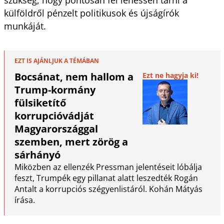
külföldről pénzelt politikusok és újságírók
munkáját.
EZT IS AJÁNLJUK A TÉMÁBAN
Bocsánat, nem hallom a
Ezt ne hagyja ki!
Trump-kormány
fülsiketítő
korrupcióvádját
Magyarországgal
szemben, mert zörög a
sárhányó
Miközben az ellenzék Pressman jelentéseit lóbálja
feszt, Trumpék egy pillanat alatt leszedték Rogán
Antalt a korrupciós szégyenlistáról. Kohán Mátyás
írása.