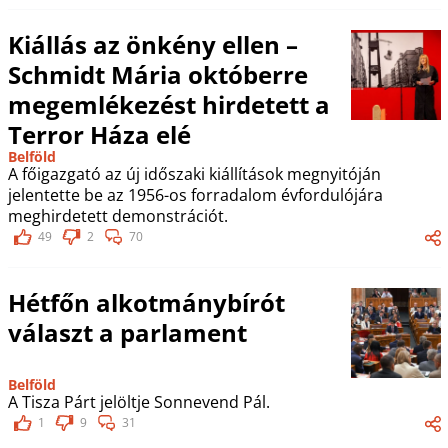
Kiállás az önkény ellen –
Schmidt Mária októberre
megemlékezést hirdetett a
Terror Háza elé
Belföld
A főigazgató az új időszaki kiállítások megnyitóján
jelentette be az 1956-os forradalom évfordulójára
meghirdetett demonstrációt.
49
2
70
Hétfőn alkotmánybírót
választ a parlament
Belföld
A Tisza Párt jelöltje Sonnevend Pál.
1
9
31