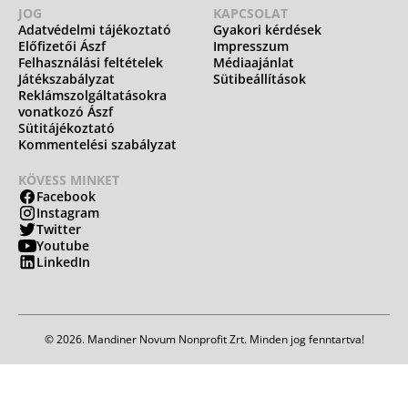
JOG
KAPCSOLAT
Adatvédelmi tájékoztató
Gyakori kérdések
Előfizetői Ászf
Impresszum
Felhasználási feltételek
Médiaajánlat
Játékszabályzat
Sütibeállítások
Reklámszolgáltatásokra
vonatkozó Ászf
Sütitájékoztató
Kommentelési szabályzat
KÖVESS MINKET
Facebook
Instagram
Twitter
Youtube
LinkedIn
© 2026. Mandiner Novum Nonprofit Zrt. Minden jog fenntartva!