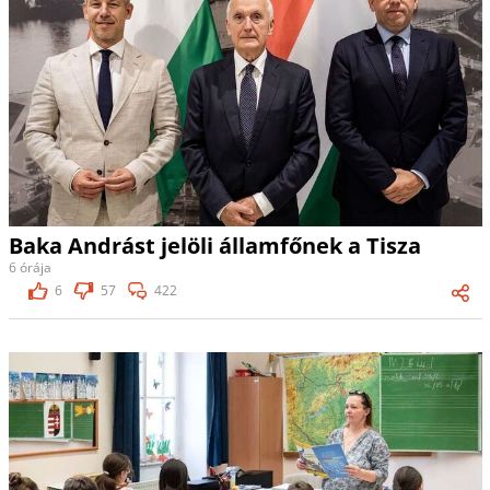
Baka Andrást jelöli államfőnek a Tisza
6 órája
6
57
422