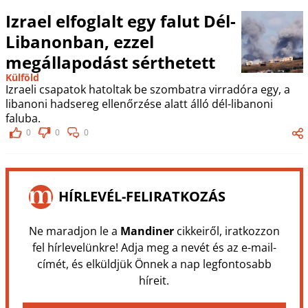
Izrael elfoglalt egy falut Dél-
Libanonban, ezzel
megállapodást sérthetett
Külföld
Izraeli csapatok hatoltak be szombatra virradóra egy, a
libanoni hadsereg ellenőrzése alatt álló dél-libanoni
faluba.
0
0
0
HÍRLEVÉL-FELIRATKOZÁS
Ne maradjon le a
Mandiner
cikkeiről, iratkozzon
fel hírlevelünkre! Adja meg a nevét és az e-mail-
címét, és elküldjük Önnek a nap legfontosabb
híreit.