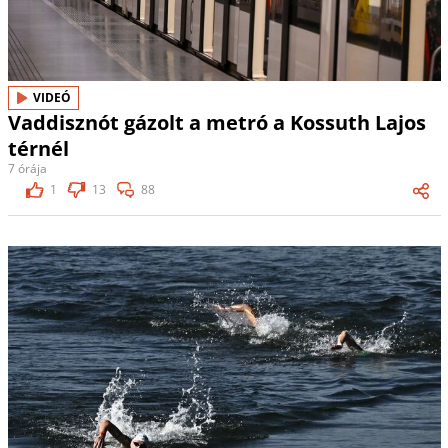
VIDEÓ
Vaddisznót gázolt a metró a Kossuth Lajos
térnél
7 órája
1
13
88