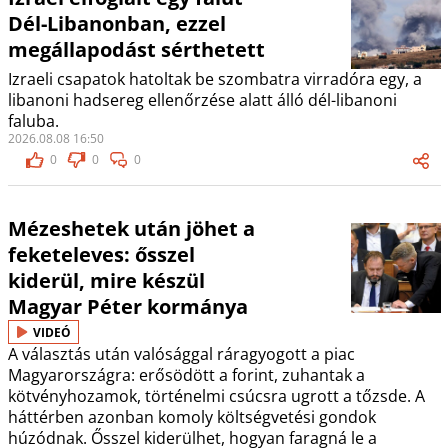
Dél-Libanonban, ezzel
megállapodást sérthetett
Izraeli csapatok hatoltak be szombatra virradóra egy, a
libanoni hadsereg ellenőrzése alatt álló dél-libanoni
faluba.
2026.08.08 16:50
0
0
0
Mézeshetek után jöhet a
feketeleves: ősszel
kiderül, mire készül
Magyar Péter kormánya
VIDEÓ
A választás után valósággal ráragyogott a piac
Magyarországra: erősödött a forint, zuhantak a
kötvényhozamok, történelmi csúcsra ugrott a tőzsde. A
háttérben azonban komoly költségvetési gondok
húzódnak. Ősszel kiderülhet, hogyan faragná le a