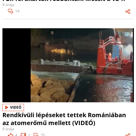
8 órája
14
VIDEÓ
Rendkívüli lépéseket tettek Romániában
az atomerőmű mellett (VIDEÓ)
9 órája
4
2
75