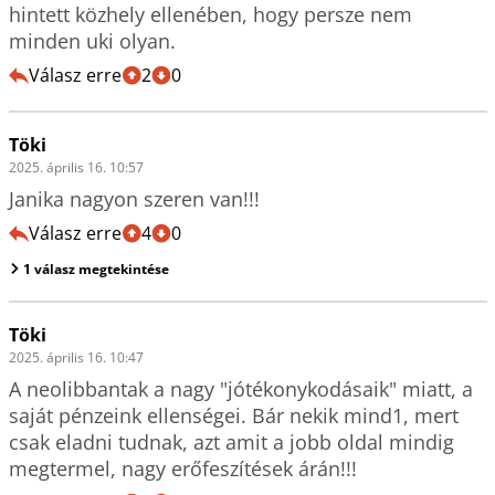
hintett közhely ellenében, hogy persze nem 
minden uki olyan.
Válasz erre
2
0
Töki
2025. április 16. 10:57
Janika nagyon szeren van!!!
Válasz erre
4
0
1 válasz megtekintése
Töki
2025. április 16. 10:47
A neolibbantak a nagy "jótékonykodásaik" miatt, a 
saját pénzeink ellenségei. Bár nekik mind1, mert 
csak eladni tudnak, azt amit a jobb oldal mindig 
megtermel, nagy erőfeszítések árán!!!