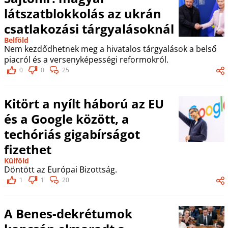
látszatblokkolás az ukrán
csatlakozási tárgyalásoknál
Belföld
Nem kezdődhetnek meg a hivatalos tárgyalások a belső
piacról és a versenyképességi reformokról.
0
0
25
Kitört a nyílt háború az EU
és a Google között, a
techóriás gigabírságot
fizethet
Külföld
Döntött az Európai Bizottság.
1
1
20
A Benes-dekrétumok