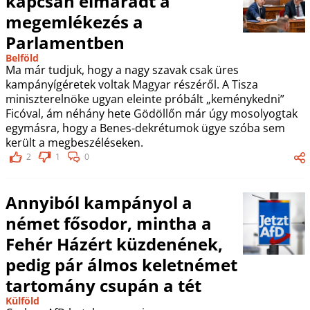
kapcsán elmaradt a
megemlékezés a
Parlamentben
Belföld
Ma már tudjuk, hogy a nagy szavak csak üres
kampányígéretek voltak Magyar részéről. A Tisza
miniszterelnöke ugyan eleinte próbált „keménykedni”
Ficóval, ám néhány hete Gödöllőn már úgy mosolyogtak
egymásra, hogy a Benes-dekrétumok ügye szóba sem
került a megbeszéléseken.
2
1
0
Annyiból kampányol a
német fősodor, mintha a
Fehér Házért küzdenének,
pedig pár álmos keletnémet
tartomány csupán a tét
Külföld