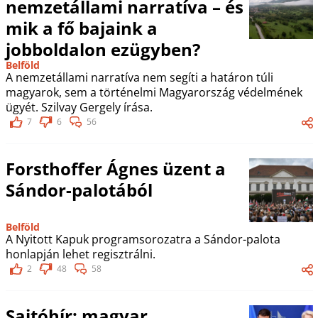
nemzetállami narratíva – és
mik a fő bajaink a
jobboldalon ezügyben?
Belföld
A nemzetállami narratíva nem segíti a határon túli
magyarok, sem a történelmi Magyarország védelmének
ügyét. Szilvay Gergely írása.
7
6
56
Forsthoffer Ágnes üzent a
Sándor-palotából
Belföld
A Nyitott Kapuk programsorozatra a Sándor-palota
honlapján lehet regisztrálni.
2
48
58
Sajtóhír: magyar