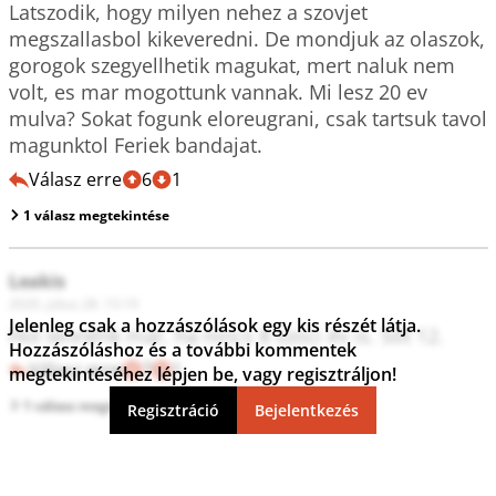
Latszodik, hogy milyen nehez a szovjet 
megszallasbol kikeveredni. De mondjuk az olaszok, 
gorogok szegyellhetik magukat, mert naluk nem 
volt, es mar mogottunk vannak. Mi lesz 20 ev 
mulva? Sokat fogunk eloreugrani, csak tartsuk tavol 
magunktol Feriek bandajat.
Válasz erre
6
1
1 válasz megtekintése
Leakis
2020. július 28. 15:19
Jelenleg csak a hozzászólások egy kis részét látja.
Hol lennénk már, ha nincs 8 szoci év is. Sőt 12.
Hozzászóláshoz és a további kommentek
Válasz erre
7
1
megtekintéséhez lépjen be, vagy regisztráljon!
1 válasz megtekintése
Regisztráció
Bejelentkezés