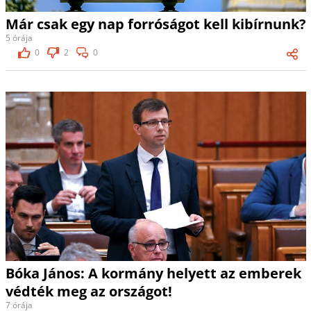
Már csak egy nap forróságot kell kibírnunk?
5 órája
0
2
0
Bóka János: A kormány helyett az emberek
védték meg az országot!
7 órája