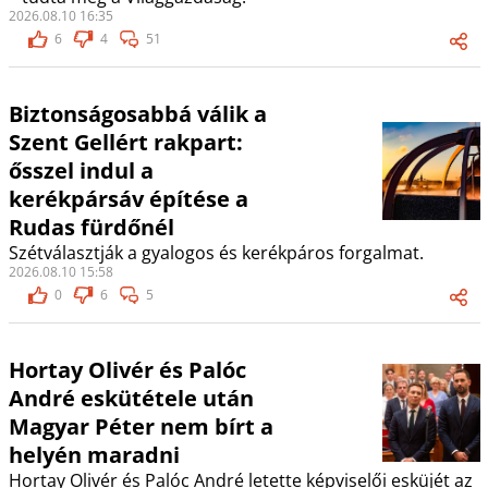
2026.08.10 16:35
6
4
51
Biztonságosabbá válik a
Szent Gellért rakpart:
ősszel indul a
kerékpársáv építése a
Rudas fürdőnél
Szétválasztják a gyalogos és kerékpáros forgalmat.
2026.08.10 15:58
0
6
5
Hortay Olivér és Palóc
André eskütétele után
Magyar Péter nem bírt a
helyén maradni
Hortay Olivér és Palóc André letette képviselői esküjét az