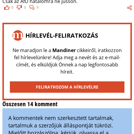
Csak az AfD hatalomra ne jusson.
0
0
9
HÍRLEVÉL-FELIRATKOZÁS
Ne maradjon le a
Mandiner
cikkeiről, iratkozzon
fel hírlevelünkre! Adja meg a nevét és az e-mail-
címét, és elküldjük Önnek a nap legfontosabb
híreit.
FELIRATKOZOM A HÍRLEVÉLRE
Összesen 14 komment
A kommentek nem szerkesztett tartalmak,
tartalmuk a szerzőjük álláspontját tükrözi.
Mielőtt hozzászólna, kérjük, olvassa el a