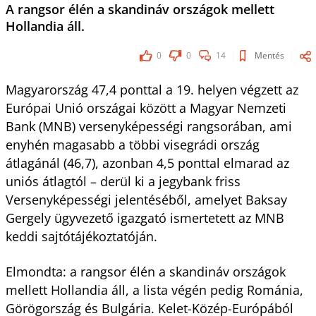
A rangsor élén a skandináv országok mellett
Hollandia áll.
0
0
14
Mentés
Magyarország 47,4 ponttal a 19. helyen végzett az
Európai Unió országai között a Magyar Nemzeti
Bank (MNB) versenyképességi rangsorában, ami
enyhén magasabb a többi visegrádi ország
átlagánál (46,7), azonban 4,5 ponttal elmarad az
uniós átlagtól – derül ki a jegybank friss
Versenyképességi jelentéséből, amelyet Baksay
Gergely ügyvezető igazgató ismertetett az MNB
keddi sajtótájékoztatóján.
Elmondta: a rangsor élén a skandináv országok
mellett Hollandia áll, a lista végén pedig Románia,
Görögország és Bulgária. Kelet-Közép-Európából