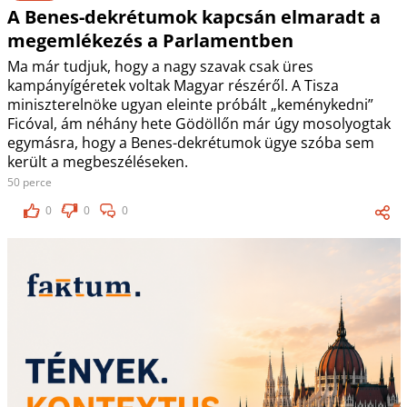
A Benes-dekrétumok kapcsán elmaradt a
megemlékezés a Parlamentben
Ma már tudjuk, hogy a nagy szavak csak üres
kampányígéretek voltak Magyar részéről. A Tisza
miniszterelnöke ugyan eleinte próbált „keménykedni”
Ficóval, ám néhány hete Gödöllőn már úgy mosolyogtak
egymásra, hogy a Benes-dekrétumok ügye szóba sem
került a megbeszéléseken.
50 perce
0
0
0