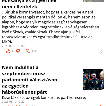
édesanya és a gyermek
nem ellenfelek
„Kérjük a kormányzatot, hogy ez a kérdés ne a napi
politikai versengés mentén dőljön el, hanem azon az
alapon, hogy melyik megoldás segít ténylegesen
legtöbbet a védtelen magzatoknak, a válsághelyzetben
lévő nőknek, családoknak. Ehhez ajánljuk fel
tapasztalatunkat és együttműködésünket” – írta az
MKPK.
2026.08.10 18:06
4
3
130
Nem indulhat a
szeptemberi orosz
parlamenti választáson
az egyetlen
háborúellenes párt
Kizárták őket az egyik konkurens párt kérésére.
2026.08.10 17:27