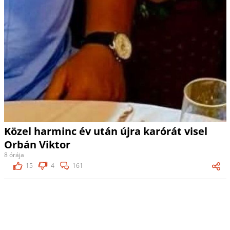
Közel harminc év után újra karórát visel
Orbán Viktor
8 órája
15
4
161