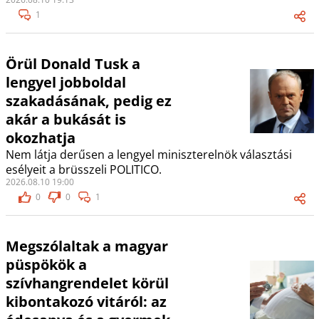
1
Örül Donald Tusk a
lengyel jobboldal
szakadásának, pedig ez
akár a bukását is
okozhatja
Nem látja derűsen a lengyel miniszterelnök választási
esélyeit a brüsszeli POLITICO.
2026.08.10 19:00
0
0
1
Megszólaltak a magyar
püspökök a
szívhangrendelet körül
kibontakozó vitáról: az