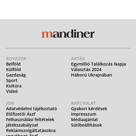
ROVATOK
AKTÁK
Belföld
Egymillió Találkozás Napja
Külföld
Választás 2024
Gazdaság
Háború Ukrajnában
Sport
Kultúra
Videó
JOG
KAPCSOLAT
Adatvédelmi tájékoztató
Gyakori kérdések
Előfizetői Ászf
Impresszum
Felhasználási feltételek
Médiaajánlat
Játékszabályzat
Sütibeállítások
Reklámszolgáltatásokra
vonatkozó Ászf