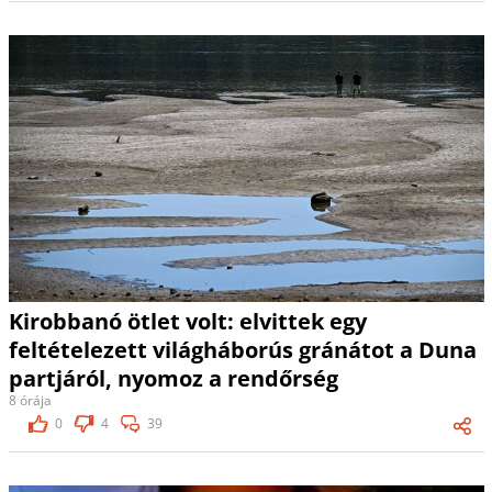
Kirobbanó ötlet volt: elvittek egy
feltételezett világháborús gránátot a Duna
partjáról, nyomoz a rendőrség
8 órája
0
4
39