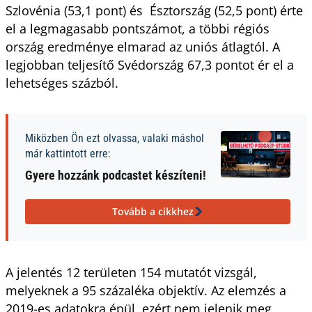
Szlovénia (53,1 pont) és Észtország (52,5 pont) érte
el a legmagasabb pontszámot, a többi régiós
ország eredménye elmarad az uniós átlagtól. A
legjobban teljesítő Svédország 67,3 pontot ér el a
lehetséges százból.
Miközben Ön ezt olvassa, valaki máshol
már kattintott erre:
Gyere hozzánk podcastet készíteni!
Tovább a cikkhez
A jelentés 12 területen 154 mutatót vizsgál,
melyeknek a 95 százaléka objektív. Az elemzés a
2019-es adatokra épül, ezért nem jelenik meg