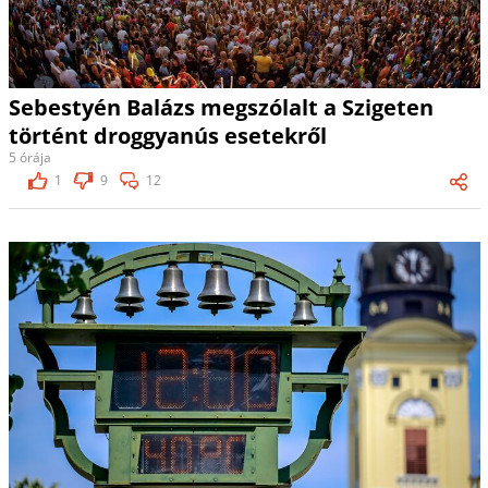
Sebestyén Balázs megszólalt a Szigeten
történt droggyanús esetekről
5 órája
1
9
12