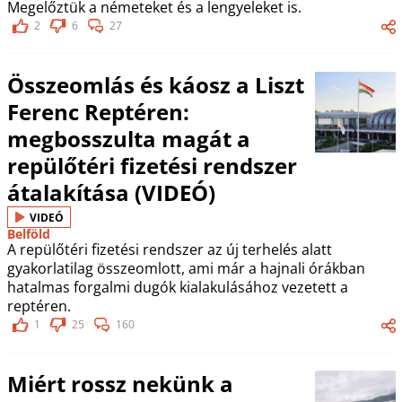
Megelőztük a németeket és a lengyeleket is.
2
6
27
Összeomlás és káosz a Liszt
Ferenc Reptéren:
megbosszulta magát a
repülőtéri fizetési rendszer
átalakítása (VIDEÓ)
VIDEÓ
Belföld
A repülőtéri fizetési rendszer az új terhelés alatt
gyakorlatilag összeomlott, ami már a hajnali órákban
hatalmas forgalmi dugók kialakulásához vezetett a
reptéren.
1
25
160
Miért rossz nekünk a