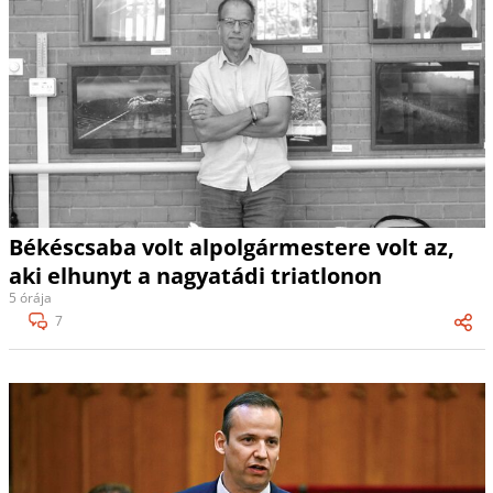
Békéscsaba volt alpolgármestere volt az,
aki elhunyt a nagyatádi triatlonon
5 órája
7