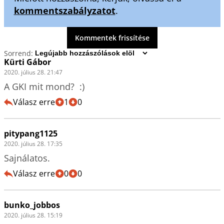
kommentszabályzatot
.
Kommentek frissítése
Sorrend:
Kürti Gábor
2020. július 28. 21:47
A GKI mit mond?  :)
Válasz erre
1
0
pitypang1125
2020. július 28. 17:35
Sajnálatos.
Válasz erre
0
0
bunko_jobbos
2020. július 28. 15:19