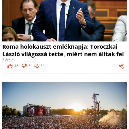
Roma holokauszt emléknapja: Toroczkai
László világossá tette, miért nem álltak fel
5 órája
16
5
59