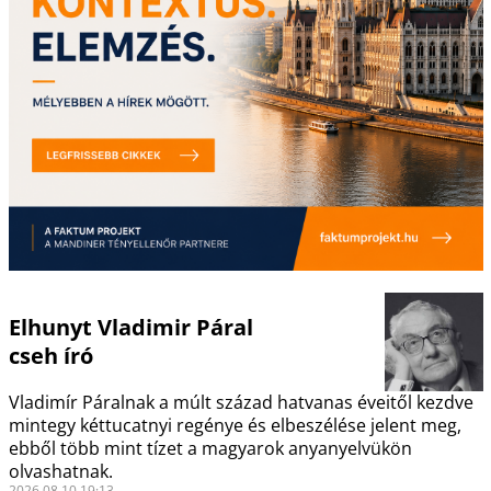
Elhunyt Vladimir Páral
cseh író
Vladimír Páralnak a múlt század hatvanas éveitől kezdve
mintegy kéttucatnyi regénye és elbeszélése jelent meg,
ebből több mint tízet a magyarok anyanyelvükön
olvashatnak.
2026.08.10 19:13