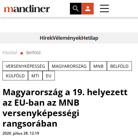
Hírek
Vélemények
Hetilap
Főoldal
Belföld
⬤
VERSENYKÉPESSÉG
MAGYARORSZÁG
MNB
BELFÖLD
KÜLFÖLD
MTI
EU
Magyarország a 19. helyezett
az EU-ban az MNB
versenyképességi
rangsorában
2020. július 28. 12:19