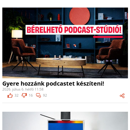
Gyere hozzánk podcastet készíteni!
2026. július 6. hétfő 11:58
32
16
92