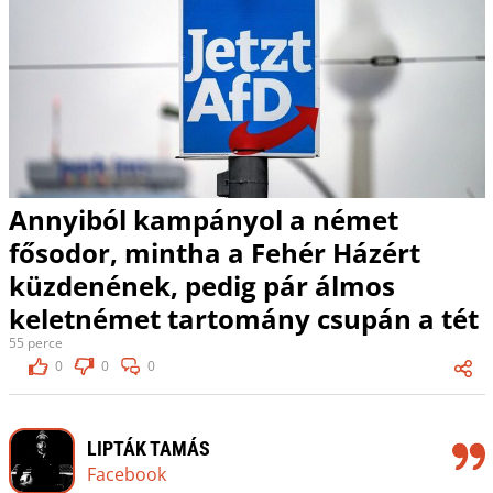
Annyiból kampányol a német
fősodor, mintha a Fehér Házért
küzdenének, pedig pár álmos
keletnémet tartomány csupán a tét
55 perce
0
0
0
LIPTÁK TAMÁS
Facebook