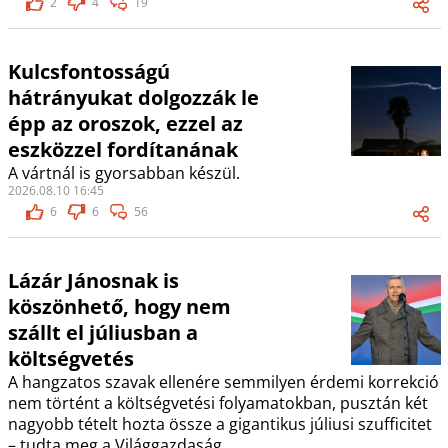
2
4
19
Kulcsfontosságú
hátrányukat dolgozzák le
épp az oroszok, ezzel az
eszközzel fordítanának
A vártnál is gyorsabban készül.
2026.08.10 16:45
6
6
56
Lázár Jánosnak is
köszönhető, hogy nem
szállt el júliusban a
költségvetés
A hangzatos szavak ellenére semmilyen érdemi korrekció
nem történt a költségvetési folyamatokban, pusztán két
nagyobb tételt hozta össze a gigantikus júliusi szufficitet
– tudta meg a Világgazdaság.