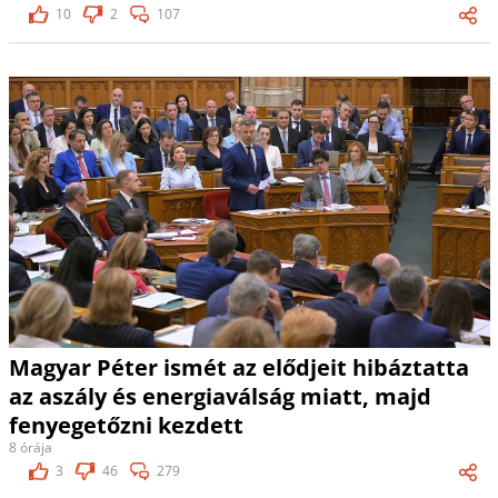
10
2
107
Magyar Péter ismét az elődjeit hibáztatta
az aszály és energiaválság miatt, majd
fenyegetőzni kezdett
8 órája
3
46
279