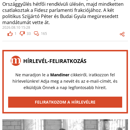
Országgyűlés hétfői rendkívüli ülésén, majd mindketten
csatlakoztak a Fidesz parlamenti frakciójához. A két
politikus Szijjártó Péter és Budai Gyula megüresedett
mandátumát vette át.
2026.08.10 15:28
1
33
165
HÍRLEVÉL-FELIRATKOZÁS
Ne maradjon le a
Mandiner
cikkeiről, iratkozzon fel
hírlevelünkre! Adja meg a nevét és az e-mail-címét, és
elküldjük Önnek a nap legfontosabb híreit.
FELIRATKOZOM A HÍRLEVÉLRE