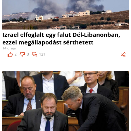
Izrael elfoglalt egy falut Dél-Libanonban,
ezzel megállapodást sérthetett
14 órája
2
3
121