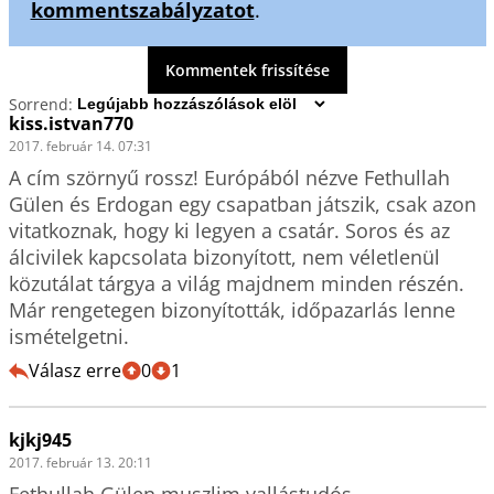
kommentszabályzatot
.
Kommentek frissítése
Sorrend:
kiss.istvan770
2017. február 14. 07:31
A cím szörnyű rossz! Európából nézve Fethullah 
Gülen és Erdogan egy csapatban játszik, csak azon 
vitatkoznak, hogy ki legyen a csatár. Soros és az 
álcivilek kapcsolata bizonyított, nem véletlenül 
közutálat tárgya a világ majdnem minden részén. 
Már rengetegen bizonyították, időpazarlás lenne 
ismételgetni.
Válasz erre
0
1
kjkj945
2017. február 13. 20:11