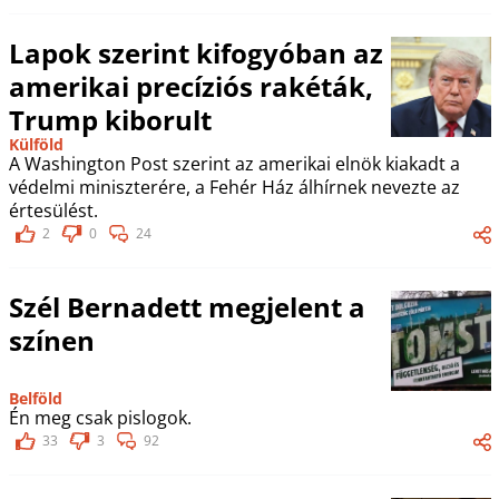
Lapok szerint kifogyóban az
amerikai precíziós rakéták,
Trump kiborult
Külföld
A Washington Post szerint az amerikai elnök kiakadt a
védelmi miniszterére, a Fehér Ház álhírnek nevezte az
értesülést.
2
0
24
Szél Bernadett megjelent a
színen
Belföld
Én meg csak pislogok.
33
3
92