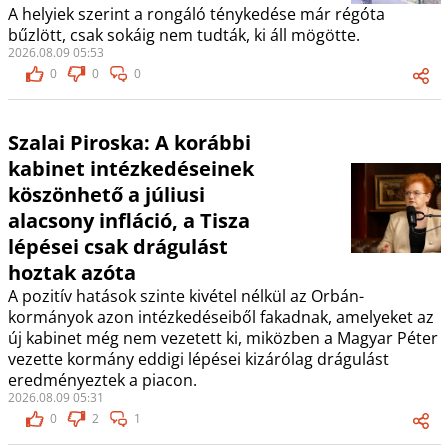
A helyiek szerint a rongáló ténykedése már régóta
bűzlött, csak sokáig nem tudták, ki áll mögötte.
2026.08.09 05:53
0
0
0
Szalai Piroska: A korábbi
kabinet intézkedéseinek
köszönhető a júliusi
alacsony infláció, a Tisza
lépései csak drágulást
hoztak azóta
A pozitív hatások szinte kivétel nélkül az Orbán-
kormányok azon intézkedéseiből fakadnak, amelyeket az
új kabinet még nem vezetett ki, miközben a Magyar Péter
vezette kormány eddigi lépései kizárólag drágulást
eredményeztek a piacon.
2026.08.09 05:31
0
2
1