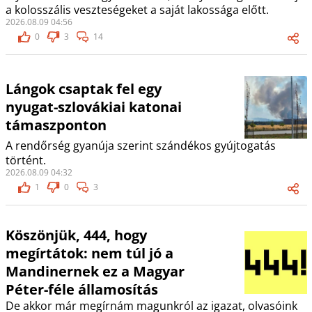
a kolosszális veszteségeket a saját lakossága előtt.
2026.08.09 04:56
0
3
14
Lángok csaptak fel egy
nyugat-szlovákiai katonai
támaszponton
A rendőrség gyanúja szerint szándékos gyújtogatás
történt.
2026.08.09 04:32
1
0
3
Köszönjük, 444, hogy
megírtátok: nem túl jó a
Mandinernek ez a Magyar
Péter-féle államosítás
De akkor már megírnám magunkról az igazat, olvasóink