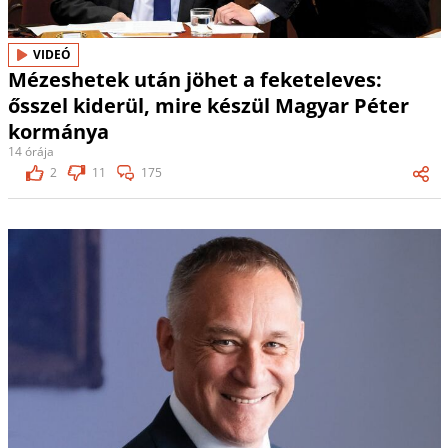
VIDEÓ
Mézeshetek után jöhet a feketeleves:
ősszel kiderül, mire készül Magyar Péter
kormánya
14 órája
2
11
175