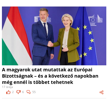
A magyarok utat mutattak az Európai
Bizottságnak – és a következő napokban
még ennél is többet tehetnek
17 órája
2
6
55