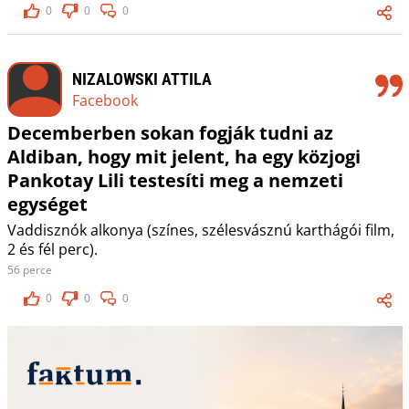
0
0
0
NIZALOWSKI ATTILA
Facebook
Decemberben sokan fogják tudni az
Aldiban, hogy mit jelent, ha egy közjogi
Pankotay Lili testesíti meg a nemzeti
egységet
Vaddisznók alkonya (színes, szélesvásznú karthágói film,
2 és fél perc).
56 perce
0
0
0