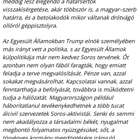
meddig lesz elegendő a határsértők
visszakísérgetése, akár többször is, a magyar–szerb
határra, és a betolakodók mikor váltanak drótvágó
ollóról géppisztolyra.
Az Egyesült Államokban Trump elnök személyében
más irányt vett a politika, s az Egyesült Államok
külpolitikája már nem kedvez Soros tervének. Őt
azonban nem olyan fából faragták, hogy emiatt
feladja a terve megvalósítását. Pénze van, azzal
sokakat megvásárolhat. Kapcsolatai vannak, azzal
fenntarthatja a befolyását, továbbra is működtetni
tudja a hálózatát. Magyarországon például
háborítatlanul tevékenykedhetnek a több tucat
álcivil szervezetek Soros-aktivistái. Senki és semmi
nem akadályozza a társadalmi békét, nyugalmat
megbontó folyamatos nyüzsgésüket, sőt, a
törvényes kormány megdöntésére irányuló