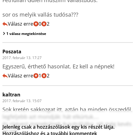
Fethullah Gülen muszlim vallástudós.

sor os melyik vallás tudósa???
Válasz erre
0
2
1 válasz megtekintése
Poszata
2017. február 13. 17:27
Egyszerű, érthető hasonlat. Ez kell a népnek!
Válasz erre
1
2
kaltran
2017. február 13. 15:07
Sok kretén sakkozgat itt, aztán ha minden összedől, 
legfeljebb azt mondják: hát elkúrtuk....

és rögvest menekülnek Ausztráliába, ott még kevés 
Jelenleg csak a hozzászólások egy kis részét látja.
az ork.

Hozzászóláshoz és a további kommentek