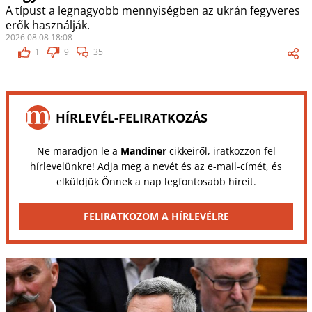
A típust a legnagyobb mennyiségben az ukrán fegyveres
erők használják.
2026.08.08 18:08
1
9
35
HÍRLEVÉL-FELIRATKOZÁS
Ne maradjon le a
Mandiner
cikkeiről, iratkozzon fel
hírlevelünkre! Adja meg a nevét és az e-mail-címét, és
elküldjük Önnek a nap legfontosabb híreit.
FELIRATKOZOM A HÍRLEVÉLRE