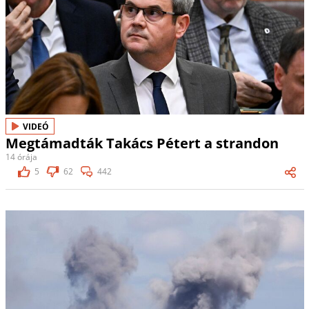
VIDEÓ
Megtámadták Takács Pétert a strandon
14 órája
5
62
442