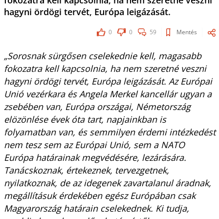
fokozatra kell kapcsolnia, ha nem szeretné veszni
hagyni ördögi tervét, Európa leigázását.
0
0
59
Mentés
„Sorosnak sürgősen cselekednie kell, magasabb
fokozatra kell kapcsolnia, ha nem szeretné veszni
hagyni ördögi tervét, Európa leigázását. Az Európai
Unió vezérkara és Angela Merkel kancellár ugyan a
zsebében van, Európa országai, Németország
elözönlése évek óta tart, napjainkban is
folyamatban van, és semmilyen érdemi intézkedést
nem tesz sem az Európai Unió, sem a NATO
Európa határainak megvédésére, lezárására.
Tanácskoznak, értekeznek, tervezgetnek,
nyilatkoznak, de az idegenek zavartalanul áradnak,
megállításuk érdekében egész Európában csak
Magyarország határain cselekednek. Ki tudja,