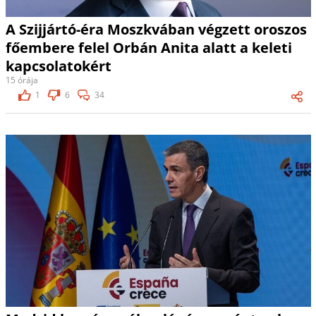
A Szijjártó-éra Moszkvában végzett oroszos
főembere felel Orbán Anita alatt a keleti
kapcsolatokért
15 órája
1
6
34