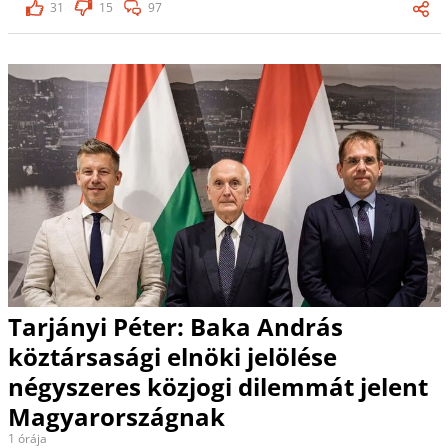
31
15
97
Tarjányi Péter: Baka András
köztársasági elnöki jelölése
négyszeres közjogi dilemmát jelent
Magyarországnak
1 órája