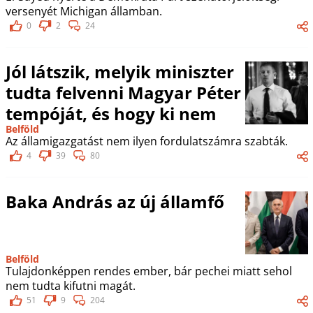
versenyét Michigan államban.
0
2
24
Jól látszik, melyik miniszter
tudta felvenni Magyar Péter
tempóját, és hogy ki nem
Belföld
Az államigazgatást nem ilyen fordulatszámra szabták.
4
39
80
Baka András az új államfő
Belföld
Tulajdonképpen rendes ember, bár pechei miatt sehol
nem tudta kifutni magát.
51
9
204