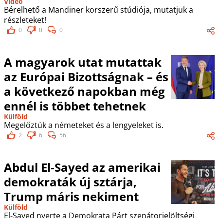
Videó
Bérelhető a Mandiner korszerű stúdiója, mutatjuk a
részleteket!
0
0
0
A magyarok utat mutattak
az Európai Bizottságnak – és
a következő napokban még
ennél is többet tehetnek
Külföld
Megelőztük a németeket és a lengyeleket is.
2
6
56
Abdul El-Sayed az amerikai
demokraták új sztárja,
Trump máris nekiment
Külföld
El-Sayed nyerte a Demokrata Párt szenátorjelöltségi