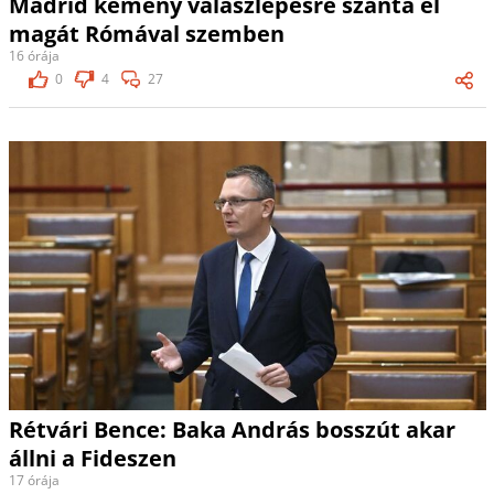
Madrid kemény válaszlépésre szánta el
magát Rómával szemben
16 órája
0
4
27
Rétvári Bence: Baka András bosszút akar
állni a Fideszen
17 órája