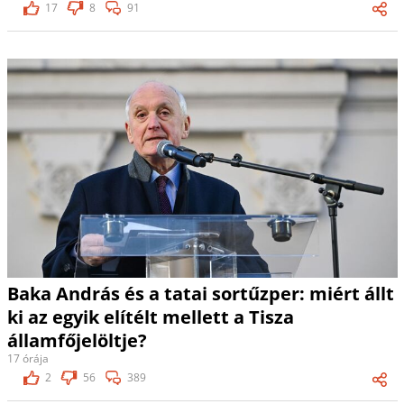
17
8
91
Baka András és a tatai sortűzper: miért állt
ki az egyik elítélt mellett a Tisza
államfőjelöltje?
17 órája
2
56
389