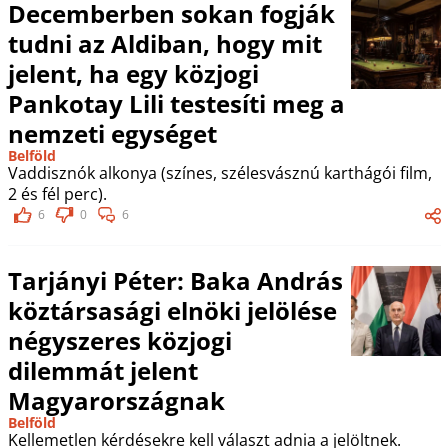
Decemberben sokan fogják
tudni az Aldiban, hogy mit
jelent, ha egy közjogi
Pankotay Lili testesíti meg a
nemzeti egységet
Belföld
Vaddisznók alkonya (színes, szélesvásznú karthágói film,
2 és fél perc).
6
0
6
Tarjányi Péter: Baka András
köztársasági elnöki jelölése
négyszeres közjogi
dilemmát jelent
Magyarországnak
Belföld
Kellemetlen kérdésekre kell választ adnia a jelöltnek.