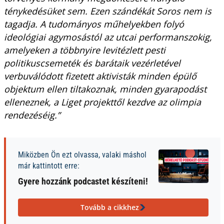
ténykedésüket sem. Ezen szándékát Soros nem is
tagadja. A tudományos műhelyekben folyó
ideológiai agymosástól az utcai performanszokig,
amelyeken a többnyire levitézlett pesti
politikuscsemeték és barátaik vezérletével
verbuválódott fizetett aktivisták minden épülő
objektum ellen tiltakoznak, minden gyarapodást
elleneznek, a Liget projekttől kezdve az olimpia
rendezéséig.”
Miközben Ön ezt olvassa, valaki máshol
már kattintott erre:
Gyere hozzánk podcastet készíteni!
Tovább a cikkhez