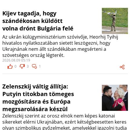
Kijev tagadja, hogy
szándékosan küldött
volna drónt Bulgária felé
Az ukrán külügyminisztérium szóvivője, Heorhij Tyihij
hivatalos nyilatkozatában sietett leszögezni, hogy
Ukrajnának nem állt szándékában megsérteni a
szövetséges ország légterét.
2026.08.09 05:19
0
3
1
Zelenszkij váltig állítja:
Putyin titokban tömeges
mozgósításra és Európa
megzsarolására készül
Zelenszkij szerint az orosz elnök nem képes katonai
sikereket elérni Ukrajnában, ezért kétségbeesetten keres
olyan szimbolikus győzelmeket, amelyekkel igazolni tudja