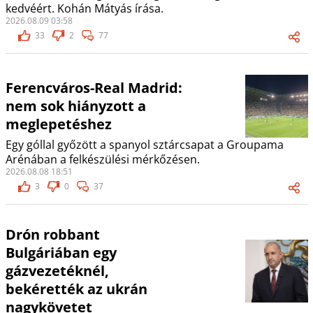
kedvéért. Kohán Mátyás írása.
2026.08.09 03:58
33
2
77
Ferencváros-Real Madrid:
nem sok hiányzott a
meglepetéshez
Egy góllal győzött a spanyol sztárcsapat a Groupama
Arénában a felkészülési mérkőzésen.
2026.08.08 18:51
3
0
37
Drón robbant
Bulgáriában egy
gázvezetéknél,
bekérették az ukrán
nagykövetet