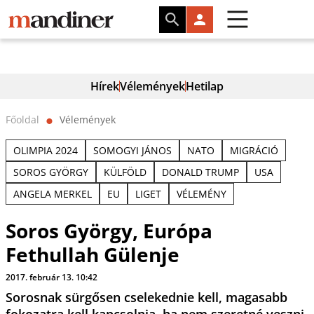
Hírek
Vélemények
Hetilap
Főoldal
Vélemények
⬤
OLIMPIA 2024
SOMOGYI JÁNOS
NATO
MIGRÁCIÓ
SOROS GYÖRGY
KÜLFÖLD
DONALD TRUMP
USA
ANGELA MERKEL
EU
LIGET
VÉLEMÉNY
Soros György, Európa
Fethullah Gülenje
2017. február 13. 10:42
Sorosnak sürgősen cselekednie kell, magasabb