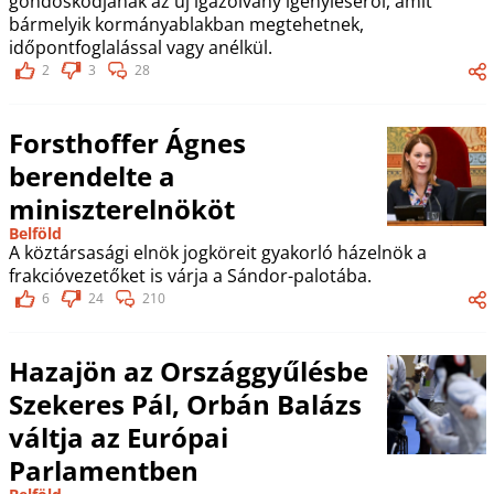
gondoskodjanak az új igazolvány igényléséről, amit
bármelyik kormányablakban megtehetnek,
időpontfoglalással vagy anélkül.
2
3
28
Forsthoffer Ágnes
berendelte a
miniszterelnököt
Belföld
A köztársasági elnök jogköreit gyakorló házelnök a
frakcióvezetőket is várja a Sándor-palotába.
6
24
210
Hazajön az Országgyűlésbe
Szekeres Pál, Orbán Balázs
váltja az Európai
Parlamentben