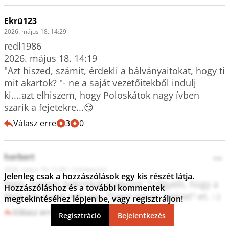
Ekrü123
2026. május 18. 14:29
redl1986

2026. május 18. 14:19

"Azt hiszed, számit, érdekli a bálványaitokat, hogy ti 
mit akartok? "- ne a saját vezetőitekből indulj 
ki....azt elhiszem, hogy Poloskátok nagy ívben 
szarik a fejetekre...😏
Válasz erre
3
0
herbert
•••
2026. május 18. 12:46
•
Szerkesztve
Jelenleg csak a hozzászólások egy kis részét látja.
Nem, hanem önkritikát gyakorol. Szégyelli, hogy a 
Hozzászóláshoz és a további kommentek
férje kibulizott neki egy "Szent István Intézet"-et. :-) 
megtekintéséhez lépjen be, vagy regisztráljon!
Válasz erre
0
3
Regisztráció
Bejelentkezés