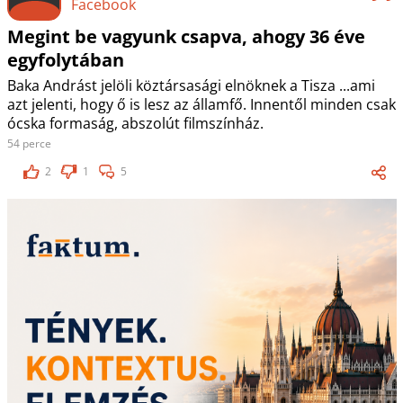
Facebook
Megint be vagyunk csapva, ahogy 36 éve
egyfolytában
Baka Andrást jelöli köztársasági elnöknek a Tisza ...ami
azt jelenti, hogy ő is lesz az államfő. Innentől minden csak
ócska formaság, abszolút filmszínház.
54 perce
2
1
5