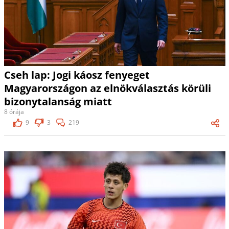
Cseh lap: Jogi káosz fenyeget
Magyarországon az elnökválasztás körüli
bizonytalanság miatt
8 órája
9
3
219