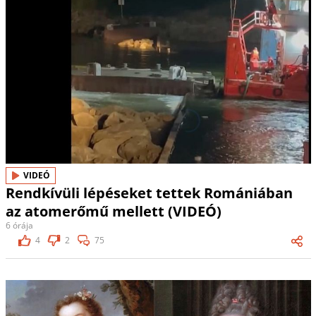
VIDEÓ
Rendkívüli lépéseket tettek Romániában
az atomerőmű mellett (VIDEÓ)
6 órája
4
2
75