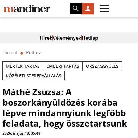
Hírek
Vélemények
Hetilap
Főoldal
Kultúra
⬤
MÉRTÉK TARTÁS
EMBERI TARTÁS
ORSZÁGGYŰLÉS
KÖZÉLETI SZEREPVÁLLALÁS
Máthé Zsuzsa: A
boszorkányüldözés korába
lépve mindannyiunk legfőbb
feladata, hogy összetartsunk
2026. május 18. 05:48