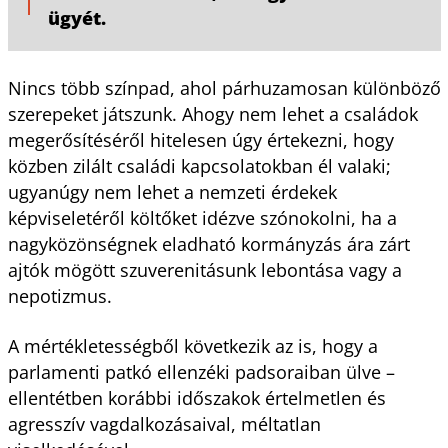
ügyét.
Nincs több színpad, ahol párhuzamosan különböző
szerepeket játszunk. Ahogy nem lehet a családok
megerősítéséről hitelesen úgy értekezni, hogy
közben zilált családi kapcsolatokban él valaki;
ugyanúgy nem lehet a nemzeti érdekek
képviseletéről költőket idézve szónokolni, ha a
nagyközönségnek eladható kormányzás ára zárt
ajtók mögött szuverenitásunk lebontása vagy a
nepotizmus.
A mértékletességből következik az is, hogy a
parlamenti patkó ellenzéki padsoraiban ülve –
ellentétben korábbi időszakok értelmetlen és
agresszív vagdalkozásaival, méltatlan