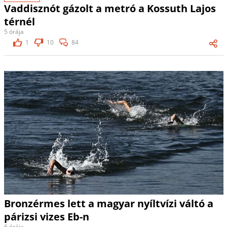
Vaddisznót gázolt a metró a Kossuth Lajos
térnél
5 órája
1
10
84
Bronzérmes lett a magyar nyíltvízi váltó a
párizsi vizes Eb-n
6 órája