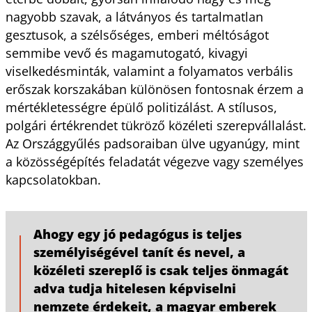
nagyobb szavak, a látványos és tartalmatlan
gesztusok, a szélsőséges, emberi méltóságot
semmibe vevő és magamutogató, kivagyi
viselkedésminták, valamint a folyamatos verbális
erőszak korszakában különösen fontosnak érzem a
mértékletességre épülő politizálást. A stílusos,
polgári értékrendet tükröző közéleti szerepvállalást.
Az Országgyűlés padsoraiban ülve ugyanúgy, mint
a közösségépítés feladatát végezve vagy személyes
kapcsolatokban.
Ahogy egy jó pedagógus is teljes
személyiségével tanít és nevel, a
közéleti szereplő is csak teljes önmagát
adva tudja hitelesen képviselni
nemzete érdekeit, a magyar emberek