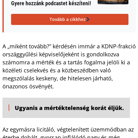
Gyere hozzánk podcastet készíteni!
Tovább a cikkhez
A „miként tovább?” kérdésén immár a KDNP-frakció
országgyűlési képviselőjeként is gondolkozva
számomra a mérték és a tartás fogalma jelöli ki a
közéleti cselekvés és a közbeszédben való
megszólalás keskeny, de hitelesen járható,
önazonos ösvényét.
Ugyanis a mértéktelenség korát éljük.
Az egymásra licitáló, végtelenített üzemmódban az
éterbe dobált, gyorsan inflálódó nagy és még