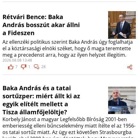
Rétvári Bence: Baka
András bosszút akar állni
a Fideszen
Az ellenzéki politikus szerint Baka András úgy foglalhatja
el a köztársasági elnöki széket, hogy ő maga teremtette
meg a precedenst arra, hogy az ilyen helyzet illegitim.
2026.08.08 13:48
7
1
28
Baka András és a tatai
sortűzper: miért állt ki az
egyik elítélt mellett a
Tisza államfőjelöltje?
Korbely Jánost a magyar Legfelsőbb Bíróság 2001-ben
emberiesség elleni bűncselekmény miatt ítélte el az 1956-
os tatai sortűz miatt. Az ügy ezt követően Strasbourgba