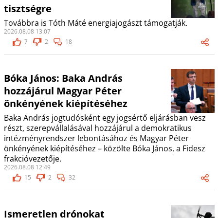
tisztségre
Továbbra is Tóth Máté energiajogászt támogatják.
2026.08.08 13:07
7
2
18
Bóka János: Baka András
hozzájárul Magyar Péter
önkényének kiépítéséhez
Baka András jogtudósként egy jogsértő eljárásban vesz
részt, szerepvállalásával hozzájárul a demokratikus
intézményrendszer lebontásához és Magyar Péter
önkényének kiépítéséhez – közölte Bóka János, a Fidesz
frakcióvezetője.
2026.08.08 12:49
15
2
32
Ismeretlen drónokat