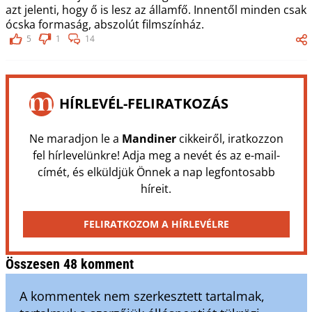
azt jelenti, hogy ő is lesz az államfő. Innentől minden csak
ócska formaság, abszolút filmszínház.
5
1
14
HÍRLEVÉL-FELIRATKOZÁS
Ne maradjon le a
Mandiner
cikkeiről, iratkozzon
fel hírlevelünkre! Adja meg a nevét és az e-mail-
címét, és elküldjük Önnek a nap legfontosabb
híreit.
FELIRATKOZOM A HÍRLEVÉLRE
Összesen 48 komment
A kommentek nem szerkesztett tartalmak,