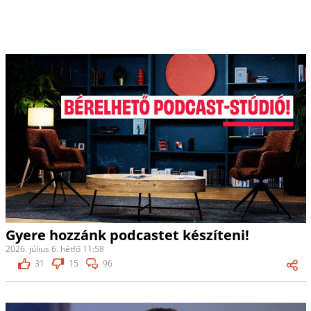
Gyere hozzánk podcastet készíteni!
2026. július 6. hétfő 11:58
31
15
96