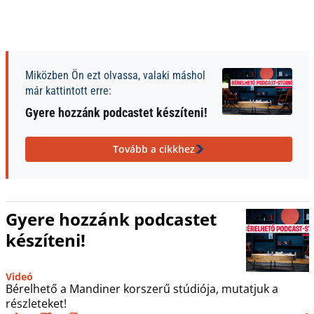
Miközben Ön ezt olvassa, valaki máshol
már kattintott erre:
Gyere hozzánk podcastet készíteni!
Tovább a cikkhez
Gyere hozzánk podcastet
készíteni!
Videó
Bérelhető a Mandiner korszerű stúdiója, mutatjuk a
részleteket!