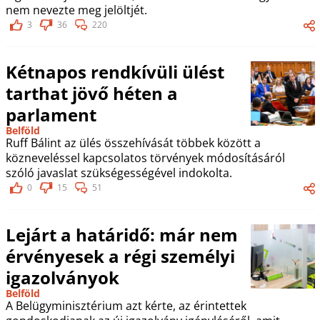
nem nevezte meg jelöltjét.
3
36
220
Kétnapos rendkívüli ülést
tarthat jövő héten a
parlament
Belföld
Ruff Bálint az ülés összehívását többek között a
közneveléssel kapcsolatos törvények módosításáról
szóló javaslat szükségességével indokolta.
0
15
51
Lejárt a határidő: már nem
érvényesek a régi személyi
igazolványok
Belföld
A Belügyminisztérium azt kérte, az érintettek