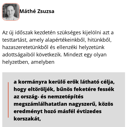
Máthé Zsuzsa
Az új időszak kezdetén szükséges kijelölni azt a
testtartást, amely alapértékeinkből, hitünkből,
hazaszeretetünkből és ellenzéki helyzetünk
adottságaiból következik. Mindezt egy olyan
helyzetben, amelyben
a kormányra kerülő erők látható célja,
hogy eltöröljék, bűnös feketére fessék
az ország- és nemzetépítés
megszámlálhatatlan nagyszerű, közös
eredményt hozó másfél évtizedes
korszakát,