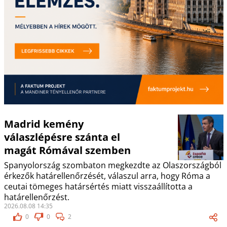
Madrid kemény
válaszlépésre szánta el
magát Rómával szemben
Spanyolország szombaton megkezdte az Olaszországból
érkezők határellenőrzését, válaszul arra, hogy Róma a
ceutai tömeges határsértés miatt visszaállította a
határellenőrzést.
2026.08.08 14:35
0
0
2