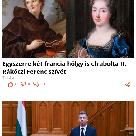
Egyszerre két francia hölgy is elrabolta II.
Rákóczi Ferenc szívét
7 órája
0
0
10