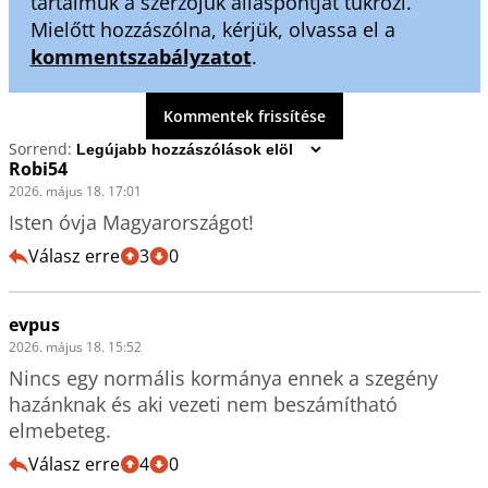
tartalmuk a szerzőjük álláspontját tükrözi.
Mielőtt hozzászólna, kérjük, olvassa el a
kommentszabályzatot
.
Kommentek frissítése
Sorrend:
Robi54
2026. május 18. 17:01
Isten óvja Magyarországot!
Válasz erre
3
0
evpus
2026. május 18. 15:52
Nincs egy normális kormánya ennek a szegény 
hazánknak és aki vezeti nem beszámítható 
elmebeteg.
Válasz erre
4
0