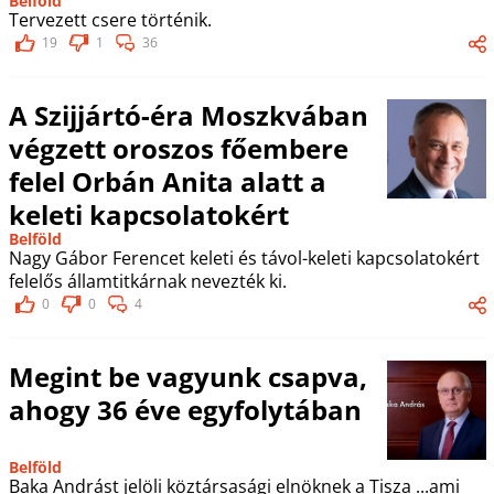
Belföld
Tervezett csere történik.
19
1
36
A Szijjártó-éra Moszkvában
végzett oroszos főembere
felel Orbán Anita alatt a
keleti kapcsolatokért
Belföld
Nagy Gábor Ferencet keleti és távol-keleti kapcsolatokért
felelős államtitkárnak nevezték ki.
0
0
4
Megint be vagyunk csapva,
ahogy 36 éve egyfolytában
Belföld
Baka Andrást jelöli köztársasági elnöknek a Tisza ...ami