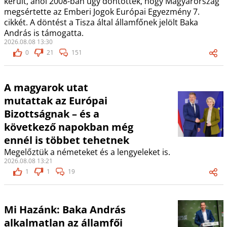
került, ahol 2008-ban úgy döntöttek, hogy Magyarország
megsértette az Emberi Jogok Európai Egyezmény 7.
cikkét. A döntést a Tisza által államfőnek jelölt Baka
András is támogatta.
2026.08.08 13:30
0
21
151
A magyarok utat
mutattak az Európai
Bizottságnak – és a
következő napokban még
ennél is többet tehetnek
Megelőztük a németeket és a lengyeleket is.
2026.08.08 13:21
1
1
19
Mi Hazánk: Baka András
alkalmatlan az államfői