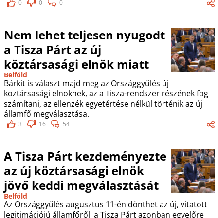
0
0
0
Nem lehet teljesen nyugodt
a Tisza Párt az új
köztársasági elnök miatt
Belföld
Bárkit is választ majd meg az Országgyűlés új
köztársasági elnöknek, az a Tisza-rendszer részének fog
számítani, az ellenzék egyetértése nélkül történik az új
államfő megválasztása.
3
16
54
A Tisza Párt kezdeményezte
az új köztársasági elnök
jövő keddi megválasztását
Belföld
Az Országgyűlés augusztus 11-én dönthet az új, vitatott
legitimációjú államfőről, a Tisza Párt azonban egyelőre