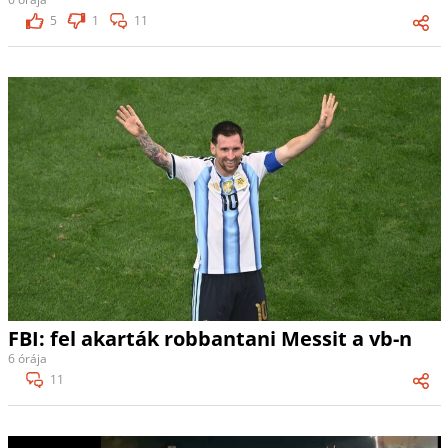
5
1
11
FBI: fel akarták robbantani Messit a vb-n
6 órája
11