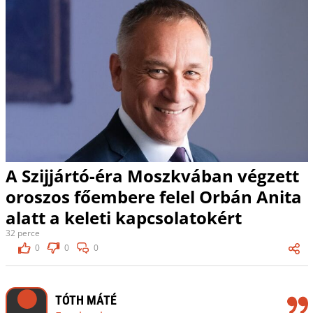
A Szijjártó-éra Moszkvában végzett
oroszos főembere felel Orbán Anita
alatt a keleti kapcsolatokért
32 perce
0
0
0
TÓTH MÁTÉ