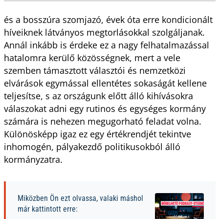
és a bosszúra szomjazó, évek óta erre kondicionált
híveiknek látványos megtorlásokkal szolgáljanak.
Annál inkább is érdeke ez a nagy felhatalmazással
hatalomra kerülő közösségnek, mert a vele
szemben támasztott választói és nemzetközi
elvárások egymással ellentétes sokaságát kellene
teljesítse, s az országunk előtt álló kihívásokra
válaszokat adni egy rutinos és egységes kormány
számára is nehezen megugorható feladat volna.
Különösképp igaz ez egy értékrendjét tekintve
inhomogén, pályakezdő politikusokból álló
kormányzatra.
Miközben Ön ezt olvassa, valaki máshol
már kattintott erre: