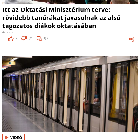
Itt az Oktatási Minisztérium terve:
rövidebb tanórákat javasolnak az alsó
tagozatos diákok oktatásában
4 órája
3
21
97
VIDEÓ