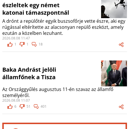
észleltek egy német
katonai támaszpontnál
A drónt a repülőtér egyik buszsofőrje vette észre, aki egy
rúgással eltérítette az alacsonyan repülő eszközt, amely
ezután a közelben lezuhant.
2026.08.08 11:47
1
1
18
Baka Andrást jelöli
államfőnek a Tisza
Az Országgyűlés augusztus 11-én szavaz az államfő
személyéről.
2026.08.08 11:07
6
51
401