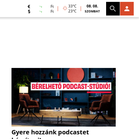
33°C
08. 08.
Ft
23°C
Ft
SZOMBAT
Gyere hozzánk podcastet