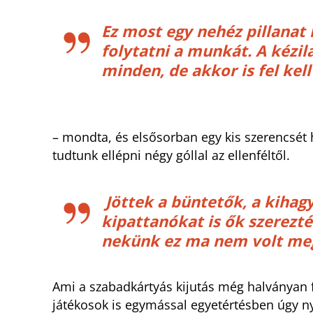
Ez most egy nehéz pillanat
folytatni a munkát. A kézil
minden, de akkor is fel kell
– mondta, és elsősorban egy kis szerencsét
tudtunk ellépni négy góllal az ellenféltől.
Jöttek a büntetők, a kihag
kipattanókat is ők szerezté
nekünk ez ma nem volt me
Ami a szabadkártyás kijutás még halványan f
játékosok is egymással egyetértésben úgy nyi