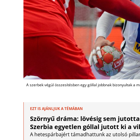
A szerbek végül összesítésben egy góllal jobbnak bizonyultak a m
EZT IS AJÁNLJUK A TÉMÁBAN
Szörnyű dráma: lövésig sem jutotta
Szerbia egyetlen góllal jutott ki a 
A hetespárbajért támadhattunk az utolsó pill