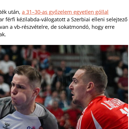
ték után,
a 31–30-as győzelem egyetlen góllal
 férfi kézilabda-válogatott a Szerbiai elleni selejtező
van a vb-részvételre, de sokatmondó, hogy erre
ak.