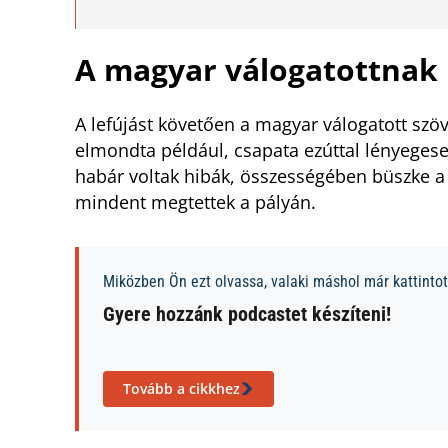
A magyar válogatottnak m
A lefújást követően a magyar válogatott sz
elmondta például, csapata ezúttal lényegesen
habár voltak hibák, összességében büszke a j
mindent megtettek a pályán.
Miközben Ön ezt olvassa, valaki máshol már kattintott
Gyere hozzánk podcastet készíteni!
Tovább a cikkhez