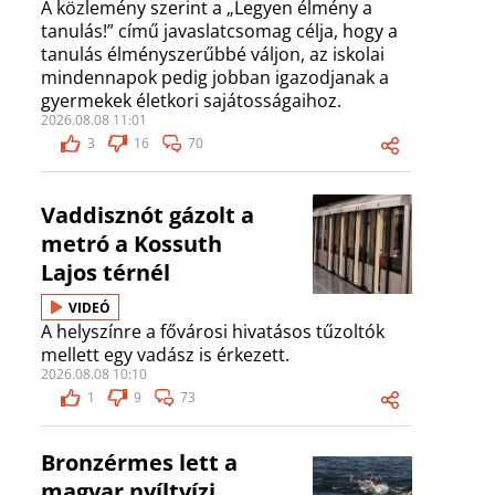
A közlemény szerint a „Legyen élmény a
tanulás!” című javaslatcsomag célja, hogy a
tanulás élményszerűbbé váljon, az iskolai
mindennapok pedig jobban igazodjanak a
gyermekek életkori sajátosságaihoz.
2026.08.08 11:01
3
16
70
Vaddisznót gázolt a
metró a Kossuth
Lajos térnél
VIDEÓ
A helyszínre a fővárosi hivatásos tűzoltók
mellett egy vadász is érkezett.
2026.08.08 10:10
1
9
73
Bronzérmes lett a
magyar nyíltvízi