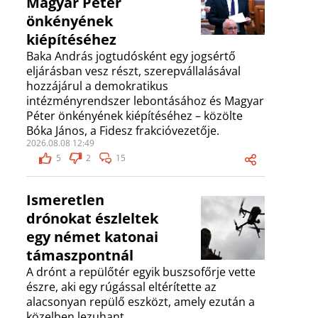
Magyar Péter
önkényének
kiépítéséhez
Baka András jogtudósként egy jogsértő
eljárásban vesz részt, szerepvállalásával
hozzájárul a demokratikus
intézményrendszer lebontásához és Magyar
Péter önkényének kiépítéséhez – közölte
Bóka János, a Fidesz frakcióvezetője.
2026.08.08 12:49
5
2
15
Ismeretlen
drónokat észleltek
egy német katonai
támaszpontnál
A drónt a repülőtér egyik buszsofőrje vette
észre, aki egy rúgással eltérítette az
alacsonyan repülő eszközt, amely ezután a
közelben lezuhant.