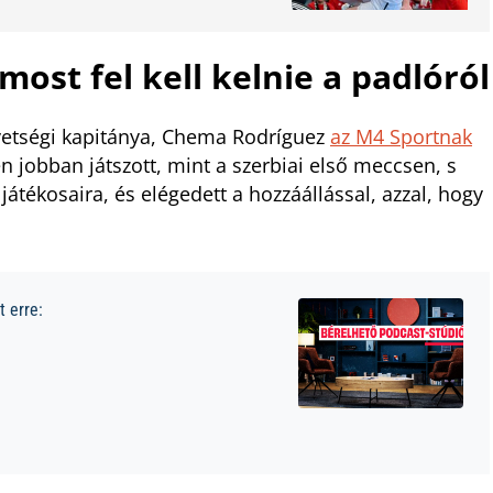
ost fel kell kelnie a padlóról
övetségi kapitánya, Chema Rodríguez
az M4 Sportnak
 jobban játszott, mint a szerbiai első meccsen, s
átékosaira, és elégedett a hozzáállással, azzal, hogy
 erre: