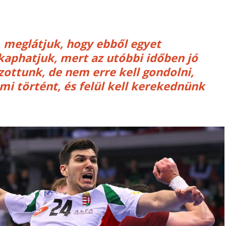
 meglátjuk, hogy ebből egyet
aphatjuk, mert az utóbbi időben jó
zottunk, de nem erre kell gondolni,
mi történt, és felül kell kerekednünk