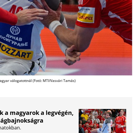
agyar válogatottnál (Fotó: MTI/Vasvári Tamás)
k a magyarok a legvégén,
világbajnokságra
anatokban.