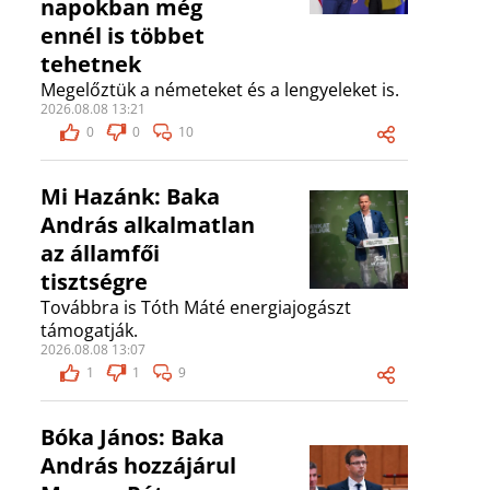
napokban még
ennél is többet
tehetnek
Megelőztük a németeket és a lengyeleket is.
2026.08.08 13:21
0
0
10
Mi Hazánk: Baka
András alkalmatlan
az államfői
tisztségre
Továbbra is Tóth Máté energiajogászt
támogatják.
2026.08.08 13:07
1
1
9
Bóka János: Baka
András hozzájárul