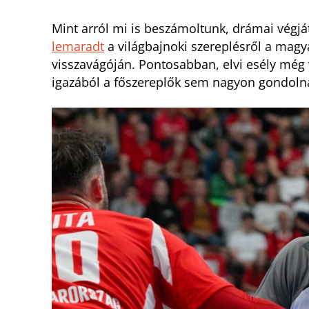
Mint arról mi is beszámoltunk, drámai végjá
lemaradt
a világbajnoki szereplésről a magyar
visszavágóján. Pontosabban, elvi esély még 
igazából a főszereplők sem nagyon gondoln