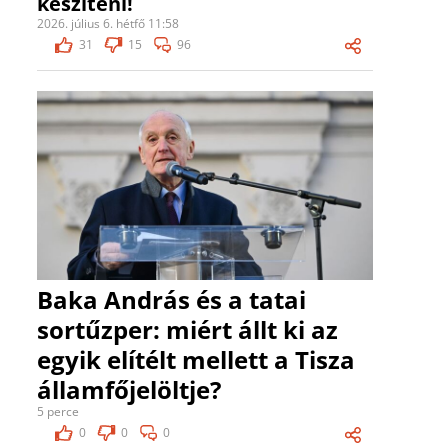
készíteni!
2026. július 6. hétfő 11:58
31
15
96
Baka András és a tatai
sortűzper: miért állt ki az
egyik elítélt mellett a Tisza
államfőjelöltje?
5 perce
0
0
0