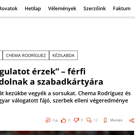
Rovatok
Hetilap
Vélemények
Szerzőink
Faktum
CHEMA RODRÍGUEZ
KÉZILABDA
ulatot érzek” – férfi
dolnak a szabadkártyára
aját kezükbe vegyék a sorsukat. Chema Rodríguez és
gyar válogatott fájó, szerbek elleni végeredménye
4
p
0
0
12
Mentés