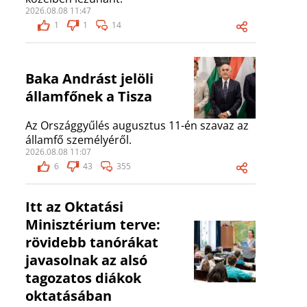
2026.08.08 11:47
1
1
14
Baka Andrást jelöli
államfőnek a Tisza
Az Országgyűlés augusztus 11-én szavaz az
államfő személyéről.
2026.08.08 11:07
6
43
355
Itt az Oktatási
Minisztérium terve:
rövidebb tanórákat
javasolnak az alsó
tagozatos diákok
oktatásában