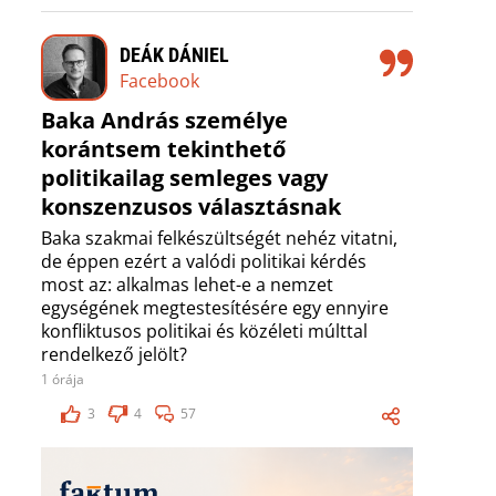
DEÁK DÁNIEL
Facebook
Baka András személye
korántsem tekinthető
politikailag semleges vagy
konszenzusos választásnak
Baka szakmai felkészültségét nehéz vitatni,
de éppen ezért a valódi politikai kérdés
most az: alkalmas lehet-e a nemzet
egységének megtestesítésére egy ennyire
konfliktusos politikai és közéleti múlttal
rendelkező jelölt?
1 órája
3
4
57