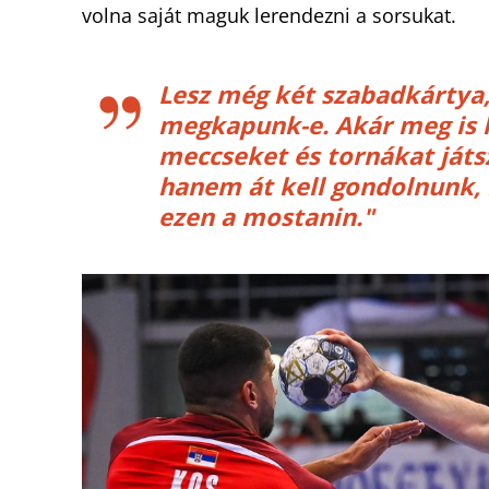
volna saját maguk lerendezni a sorsukat.
Lesz még két szabadkártya,
megkapunk-e. Akár meg is k
meccseket és tornákat játs
hanem át kell gondolnunk, 
ezen a mostanin."