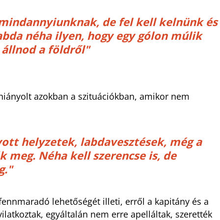
 mindannyiunknak, de fel kell kelnünk és
abda néha ilyen, hogy egy gólon múlik
 állnod a földről"
 hiányolt azokban a szituációkban, amikor nem
yott helyzetek, labdavesztések, még a
k meg. Néha kell szerencse is, de
g."
ennmaradó lehetőségét illeti, erről a kapitány és a
latkoztak, egyáltalán nem erre apelláltak, szerették