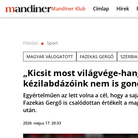
Mandiner Klub
Címlap
Hírek
Főoldal
Sport
⬤
MAGYAR VÁLOGATOTT
FAZEKAS GERGŐ
SZERBIA
„Kicsit most világvége-hang
kézilabdázóink nem is gon
Egyértelműen az lett volna a cél, hogy a s
Fazekas Gergő is csalódottan értékelt a ma
után.
2026. május 17. 20:33