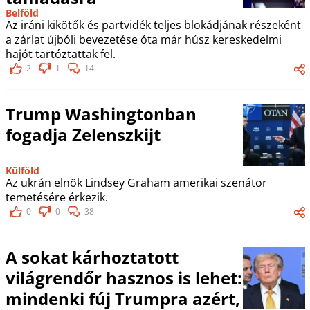
Belföld
Az iráni kikötők és partvidék teljes blokádjának részeként
a zárlat újbóli bevezetése óta már húsz kereskedelmi
hajót tartóztattak fel.
2
1
14
Trump Washingtonban
fogadja Zelenszkijt
Külföld
Az ukrán elnök Lindsey Graham amerikai szenátor
temetésére érkezik.
0
0
38
A sokat kárhoztatott
világrendőr hasznos is lehet:
mindenki fúj Trumpra azért,