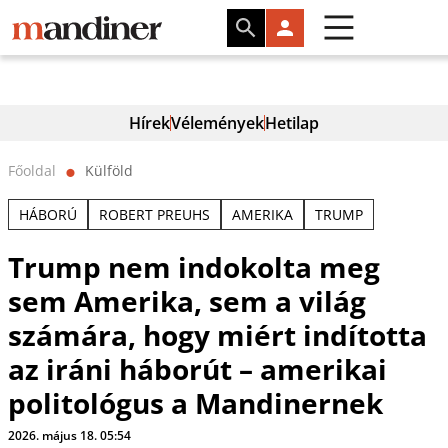
Hírek
Vélemények
Hetilap
Főoldal
Külföld
⬤
HÁBORÚ
ROBERT PREUHS
AMERIKA
TRUMP
Trump nem indokolta meg
sem Amerika, sem a világ
számára, hogy miért indította
az iráni háborút – amerikai
politológus a Mandinernek
2026. május 18. 05:54