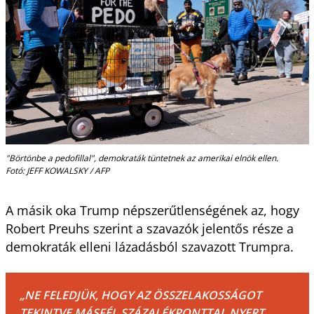
"Börtönbe a pedofillal", demokraták tüntetnek az amerikai elnök ellen.
Fotó: JEFF KOWALSKY / AFP
A másik oka Trump népszerűtlenségének az, hogy
Robert Preuhs szerint a szavazók jelentős része a
demokraták elleni lázadásból szavazott Trumpra.
„NE FELEDJÜK, HOGY AZ ÖSSZELAKOSSÁGOT
TEKINTVE MÁSFÉL SZÁZALÉKPONTTAL NYERT.