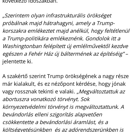
következő időszakban.
„Szerintem olyan infrastrukturális örökséget
próbálnak majd hátrahagyni, amely a Trump-
korszakra emlékeztet majd anélkül, hogy feltétlenül
a Trump-politikára emlékeznénk. Gondolok itt a
Washingtonban felépített új emlélművektől kezdve
egészen a Fehér Ház új báltermének az építéséig”
–
jelentette ki.
A szakértő szerint Trump örökségének a nagy része
már kialakult, és ez nézőpont kérdése, hogy jónak
vagy rossznak tekinti e valaki.
„Megváltoztattuk az
abortuszra vonatkozó törvényt. Sok
környezetvédelmi törvényt is megváltoztattunk. A
bevándorlás elleni szigorítás alapvetően
csökkentette a bevándorlási áramlást, és a
költségvetésünkben és az adórendszerünkben is