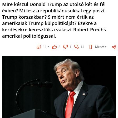
Mire készül Donald Trump az utolsó két és fél
évben? Mi lesz a republikánusokkal egy poszt-
Trump korszakban? S miért nem értik az
amerikaiak Trump külpolitikáját? Ezekre a
kérdésekre keresztük a választ Robert Preuhs
amerikai politológussal.
11
p
2
1
14
Mentés