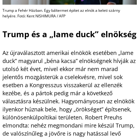
Trump a Fehér Házban. Egy báltermet építet az elnök a keleti szárny
helyére. Fotó: Kent NISHIMURA / AFP
Trump és a „lame duck” elnökség
Az újraválasztott amerikai elnökök esetében „lame
duck” magyarul „béna kacsa” elnökségnek hívják az
utolsó két évet, mivel ekkor már nem marad
jelentős mozgásterük a cselekvésre, mivel sok
esetben a Kongresszus visszakerül az ellenzék
kezébe, és a pártok pedig már a következő
választásra készülnek. Hagyományosan az elnökök
ilyenkor húznak bele, hogy „örökséget” építsenek,
különösenkülpoltikai területen. Robert Preuhs
elmondta: nehéz megmondani mire készül Trump,
de valószínűleg a jövőre is nagy hatással levő