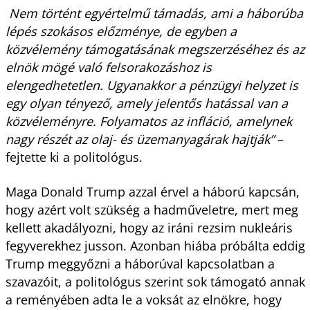
Nem történt egyértelmű támadás, ami a háborúba
lépés szokásos előzménye, de egyben a
közvélemény támogatásának megszerzéséhez és az
elnök mögé való felsorakozáshoz is
elengedhetetlen. Ugyanakkor a pénzügyi helyzet is
egy olyan tényező, amely jelentős hatással van a
közvéleményre. Folyamatos az infláció, amelynek
nagy részét az olaj- és üzemanyagárak hajtják”
–
fejtette ki a politológus.
Maga Donald Trump azzal érvel a háború kapcsán,
hogy azért volt szükség a hadműveletre, mert meg
kellett akadályozni, hogy az iráni rezsim nukleáris
fegyverekhez jusson. Azonban hiába próbálta eddig
Trump meggyőzni a háborúval kapcsolatban a
szavazóit, a politológus szerint sok támogató annak
a reményében adta le a voksát az elnökre, hogy