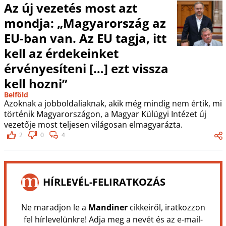
Az új vezetés most azt
mondja: „Magyarország az
EU-ban van. Az EU tagja, itt
kell az érdekeinket
érvényesíteni […] ezt vissza
kell hozni”
Belföld
Azoknak a jobboldaliaknak, akik még mindig nem értik, mi
történik Magyarországon, a Magyar Külügyi Intézet új
vezetője most teljesen világosan elmagyarázta.
2
0
4
HÍRLEVÉL-FELIRATKOZÁS
Ne maradjon le a
Mandiner
cikkeiről, iratkozzon
fel hírlevelünkre! Adja meg a nevét és az e-mail-