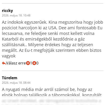
riccky
2026. május 18. 10:48
Az indokok egyszerűek. Kina megszoritva hogy jobb 
poziciot harcoljon ki az USA. Dee ami fontosabb Eu 
lecsavarva, ne feledjee senki most kellett volna 
Katarból és emirségekből kezdődnie a gáz 
szállitásnak.. Milyene érdekes hogy az teljesen 
megállt. Az Eu-t megfojtják szerintem ebben biztos 
vagyok
Válasz erre
1
0
Türelem
2026. május 18. 08:44
A nyugati média már arról számol be, hogy az 
elnök holnap találkozik a tábornokokkal, konzultált 
az izraeli elnökkel, aki támogatásáról biztosította a 