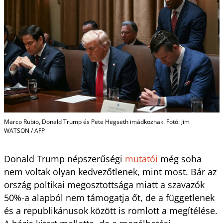
Marco Rubio, Donald Trump és Pete Hegseth imádkoznak. Fotó: Jim
WATSON / AFP
Donald Trump népszerűségi
mutatói
még soha
nem voltak olyan kedvezőtlenek, mint most. Bár az
ország poltikai megosztottsága miatt a szavazók
50%-a alapból nem támogatja őt, de a függetlenek
és a republikánusok között is romlott a megítélése.