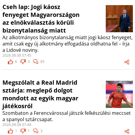
Cseh lap: Jogi káosz
fenyeget Magyarországon
az elnökválasztás körüli
bizonytalanság miatt
Az alkotmányos bizonytalanság miatt jogi káosz fenyeget,
amit csak egy új alkotmány elfogadása oldhatna fel – írja
a Lidové noviny.
2026.08.08 07:45
6
3
85
Megszólalt a Real Madrid
sztárja: meglepő dolgot
mondott az egyik magyar
játékosról
Szombaton a Ferencvárossal játszik felkészülési meccset
a spanyol sztárcsapat.
2026.08.08 07:44
1
1
3