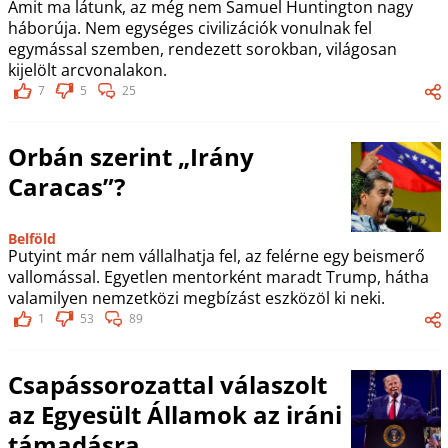
Amit ma látunk, az még nem Samuel Huntington nagy
háborúja. Nem egységes civilizációk vonulnak fel
egymással szemben, rendezett sorokban, világosan
kijelölt arcvonalakon.
7
5
25
Orbán szerint „Irány
Caracas”?
Belföld
Putyint már nem vállalhatja fel, az felérne egy beismerő
vallomással. Egyetlen mentorként maradt Trump, hátha
valamilyen nemzetközi megbízást eszközöl ki neki.
1
53
89
Csapássorozattal válaszolt
az Egyesült Államok az iráni
támadásra