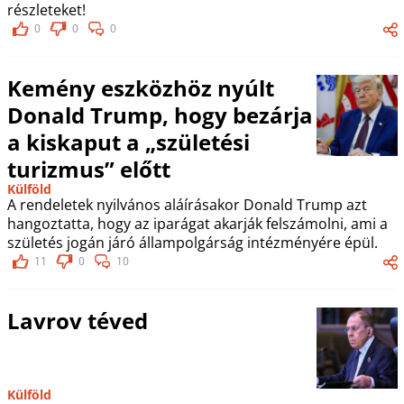
részleteket!
0
0
0
Kemény eszközhöz nyúlt
Donald Trump, hogy bezárja
a kiskaput a „születési
turizmus” előtt
Külföld
A rendeletek nyilvános aláírásakor Donald Trump azt
hangoztatta, hogy az iparágat akarják felszámolni, ami a
születés jogán járó állampolgárság intézményére épül.
11
0
10
Lavrov téved
Külföld