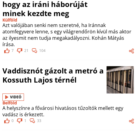
hogy az iráni háborúját
minek kezdte meg
Külföld
Azt valójában senki nem szeretné, ha Iránnak
atomfegyvere lenne, s egy világrendőrön kívül más aktor
az ilyesmit nem tudja megakadályozni. Kohán Mátyás
írása.
7
21
104
Vaddisznót gázolt a metró a
Kossuth Lajos térnél
VIDEÓ
Belföld
A helyszínre a fővárosi hivatásos tűzoltók mellett egy
vadász is érkezett.
0
1
33