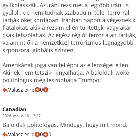
gyilkolásszák. Az iráni rezsimet a legtöbb iráni is 
gyűlöli, de nem tudnak szabadulni tőle, terrorral 
tartják őket kordában. Iránban naponta végeznek ki 
fiatalokat, akik a rezsim ellen tüntettek, vagy akár 
csak felszólaltak. Az egész régiót terror alatt tartják, 
valamint ők a nemzetközi terrorizmus legnagyobb 
szponzora, globális szinten.

Amerikának joga van fellépni az ellenségei ellen. 
Akinek nem tetszik, kinyalhatja. A baloldali woke 
politológus meg leszophatja Trumpot.
Válasz erre
0
1
Canadian
2026. május 18. 13:27
Baloldali politológus. Mindegy, hogy mit mond.
Válasz erre
0
0