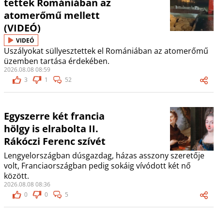
tettek Romániában az
atomerőmű mellett
(VIDEÓ)
VIDEÓ
Uszályokat süllyesztettek el Romániában az atomerőmű
üzemben tartása érdekében.
2026.08.08 08:59
3
1
52
Egyszerre két francia
hölgy is elrabolta II.
Rákóczi Ferenc szívét
Lengyelországban dúsgazdag, házas asszony szeretője
volt, Franciaországban pedig sokáig vívódott két nő
között.
2026.08.08 08:36
0
0
5