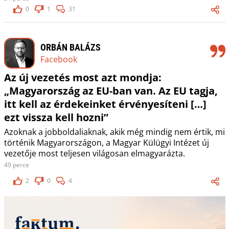
0
1
31
ORBÁN BALÁZS
Facebook
Az új vezetés most azt mondja:
„Magyarország az EU-ban van. Az EU tagja,
itt kell az érdekeinket érvényesíteni […]
ezt vissza kell hozni”
Azoknak a jobboldaliaknak, akik még mindig nem értik, mi
történik Magyarországon, a Magyar Külügyi Intézet új
vezetője most teljesen világosan elmagyarázta.
49 perce
2
0
4