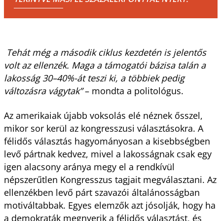
Tehát még a második ciklus kezdetén is jelentős
volt az ellenzék. Maga a támogatói bázisa talán a
lakosság 30–40%-át teszi ki, a többiek pedig
változásra vágytak”
– mondta a politológus.
Az amerikaiak újabb voksolás elé néznek ősszel,
mikor sor kerül az kongresszusi választásokra. A
félidős választás hagyományosan a kisebbségben
levő pártnak kedvez, mivel a lakosságnak csak egy
igen alacsony aránya megy el a rendkívül
népszerűtlen Kongresszus tagjait megválasztani. Az
ellenzékben levő párt szavazói általánosságban
motiváltabbak. Egyes elemzők azt jósolják, hogy ha
a demokraták megnyerik a félidős választást, és