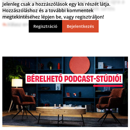
háború folytatását illetően. Holnap indulhat újra a 
Jelenleg csak a hozzászólások egy kis részét látja.
háború. Még ma tankoljatok, s vegyetek tartós 
Hozzászóláshoz és a további kommentek
élelmiszert......
megtekintéséhez lépjen be, vagy regisztráljon!
Válasz erre
0
0
Regisztráció
Bejelentkezés