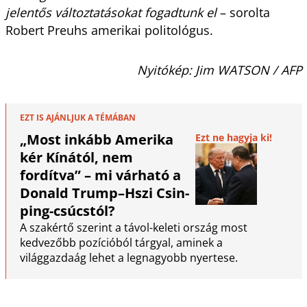
jelentős változtatásokat fogadtunk el
– sorolta
Robert Preuhs amerikai politológus.
Nyitókép: Jim WATSON / AFP
EZT IS AJÁNLJUK A TÉMÁBAN
„Most inkább Amerika
Ezt ne hagyja ki!
kér Kínától, nem
fordítva” – mi várható a
Donald Trump–Hszi Csin-
ping-csúcstól?
A szakértő szerint a távol-keleti ország most
kedvezőbb pozícióból tárgyal, aminek a
világgazdaág lehet a legnagyobb nyertese.