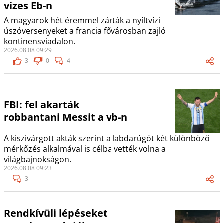
vizes Eb-n
A magyarok hét éremmel zárták a nyíltvízi
úszóversenyeket a francia fővárosban zajló
kontinensviadalon.
2026.08.08 09:29
3
0
4
FBI: fel akarták
robbantani Messit a vb-n
A kiszivárgott akták szerint a labdarúgót két különböző
mérkőzés alkalmával is célba vették volna a
világbajnokságon.
2026.08.08 09:23
3
Rendkívüli lépéseket