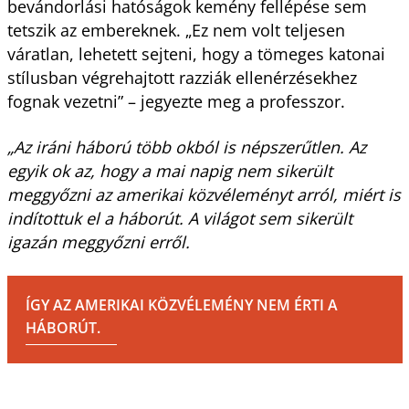
bevándorlási hatóságok kemény fellépése sem
tetszik az embereknek. „Ez nem volt teljesen
váratlan, lehetett sejteni, hogy a tömeges katonai
stílusban végrehajtott razziák ellenérzésekhez
fognak vezetni” – jegyezte meg a professzor.
„Az iráni háború több okból is népszerűtlen. Az
egyik ok az, hogy a mai napig nem sikerült
meggyőzni az amerikai közvéleményt arról, miért is
indítottuk el a háborút. A világot sem sikerült
igazán meggyőzni erről.
ÍGY AZ AMERIKAI KÖZVÉLEMÉNY NEM ÉRTI A
HÁBORÚT.