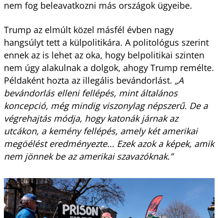
nem fog beleavatkozni más országok ügyeibe.
Trump az elmúlt közel másfél évben nagy
hangsúlyt tett a külpolitikára. A politológus szerint
ennek az is lehet az oka, hogy belpolitikai szinten
nem úgy alakulnak a dolgok, ahogy Trump remélte.
Példaként hozta az illegális bevándorlást.
„A
bevándorlás elleni fellépés, mint általános
koncepció, még mindig viszonylag népszerű. De a
végrehajtás módja, hogy katonák járnak az
utcákon, a kemény fellépés, amely két amerikai
megöélést eredményezte... Ezek azok a képek, amik
nem jönnek be az amerikai szavazóknak.”