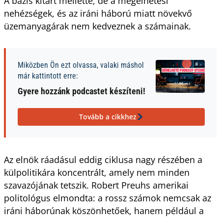
A bázis kitart mellette, de a megélhetési
nehézségek, és az iráni háború miatt növekvő
üzemanyagárak nem kedveznek a számainak.
Miközben Ön ezt olvassa, valaki máshol
már kattintott erre:
Gyere hozzánk podcastet készíteni!
Tovább a cikkhez
Az elnök ráadásul eddig ciklusa nagy részében a
külpolitikára koncentrált, amely nem minden
szavazójának tetszik. Robert Preuhs amerikai
politológus elmondta: a rossz számok nemcsak az
iráni háborúnak köszönhetőek, hanem például a