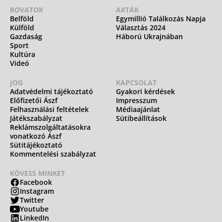
ROVATOK
AKTÁK
Belföld
Egymillió Találkozás Napja
Külföld
Választás 2024
Gazdaság
Háború Ukrajnában
Sport
Kultúra
Videó
JOG
KAPCSOLAT
Adatvédelmi tájékoztató
Gyakori kérdések
Előfizetői Ászf
Impresszum
Felhasználási feltételek
Médiaajánlat
Játékszabályzat
Sütibeállítások
Reklámszolgáltatásokra
vonatkozó Ászf
Sütitájékoztató
Kommentelési szabályzat
KÖVESS MINKET
Facebook
Instagram
Twitter
Youtube
LinkedIn