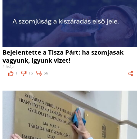
Bejelentette a Tisza Párt: ha szomjasak
vagyunk, igyunk vizet!
5 órája
1
16
56