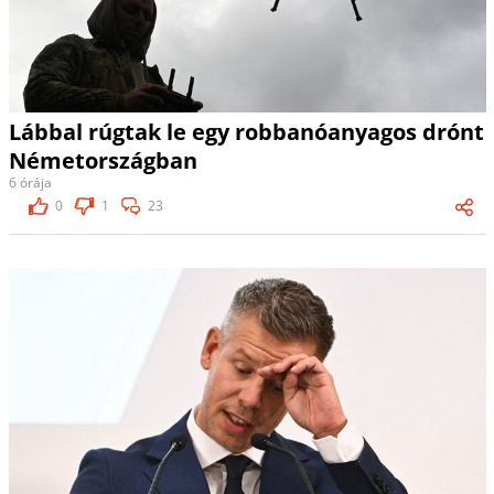
Lábbal rúgtak le egy robbanóanyagos drónt
Németországban
6 órája
0
1
23