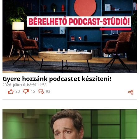
Gyere hozzánk podcastet készíteni!
2026. július 6. hétfő 11:58
30
15
93