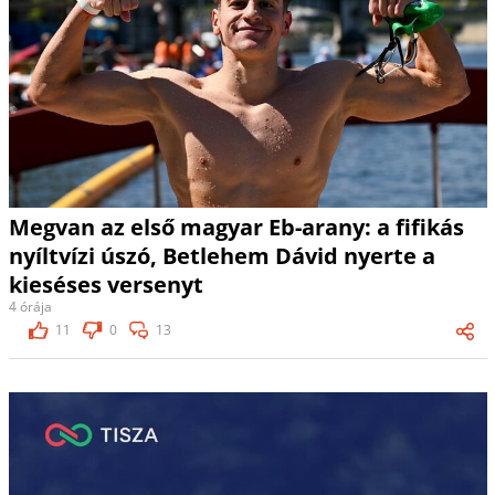
Megvan az első magyar Eb-arany: a fifikás
nyíltvízi úszó, Betlehem Dávid nyerte a
kieséses versenyt
4 órája
11
0
13