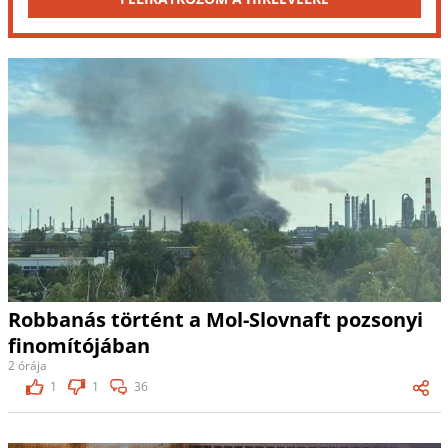
Robbanás történt a Mol-Slovnaft pozsonyi
finomítójában
2 órája
1
1
36