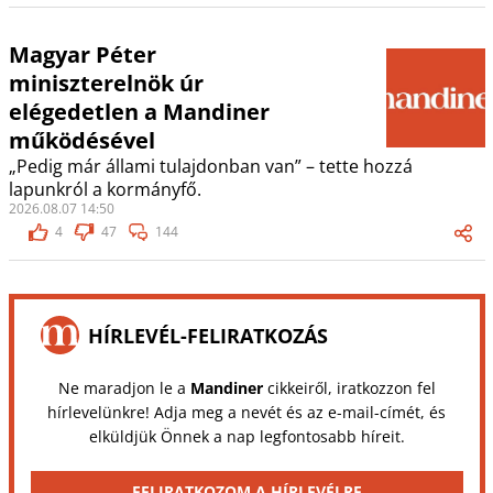
Magyar Péter
miniszterelnök úr
elégedetlen a Mandiner
működésével
„Pedig már állami tulajdonban van” – tette hozzá
lapunkról a kormányfő.
2026.08.07 14:50
4
47
144
HÍRLEVÉL-FELIRATKOZÁS
Ne maradjon le a
Mandiner
cikkeiről, iratkozzon fel
hírlevelünkre! Adja meg a nevét és az e-mail-címét, és
elküldjük Önnek a nap legfontosabb híreit.
FELIRATKOZOM A HÍRLEVÉLRE