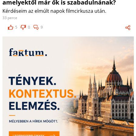
amelyektől már ők is szabadulnának?
Kérdéseim az elmúlt napok filmcirkusza után.
33 perce
5
0
9