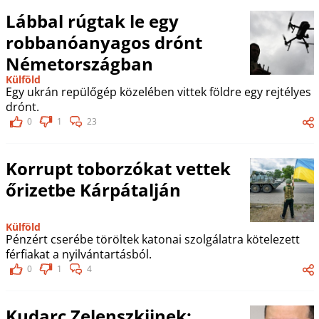
Lábbal rúgtak le egy
robbanóanyagos drónt
Németországban
Külföld
Egy ukrán repülőgép közelében vittek földre egy rejtélyes
drónt.
0
1
23
Korrupt toborzókat vettek
őrizetbe Kárpátalján
Külföld
Pénzért cserébe töröltek katonai szolgálatra kötelezett
férfiakat a nyilvántartásból.
0
1
4
Kudarc Zelenszkijnek: