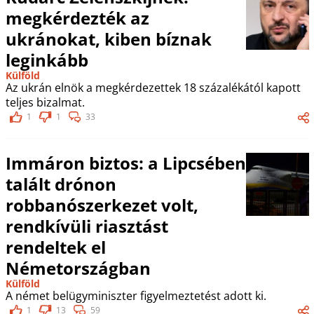
megkérdezték az
ukránokat, kiben bíznak
leginkább
Külföld
Az ukrán elnök a megkérdezettek 18 százalékától kapott
teljes bizalmat.
1
1
33
Immáron biztos: a Lipcsében
talált drónon
robbanószerkezet volt,
rendkívüli riasztást
rendeltek el
Németországban
Külföld
A német belügyminiszter figyelmeztetést adott ki.
1
13
59