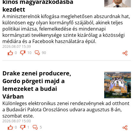
kínos magyarázkodásba
kezdett
A miniszterelnök kifogása meglehetősen abszurdnak hat,
különösen egy olyan kormányfő szájából, akinek teljes
politikai imázsa, felemelkedése és mindennapi
kormányzati tevékenysége szinte kizárólag a közösségi
médiára és a Facebook használatára épül.
2026.08.07 15:39
0
10
90
Drake zenei producere,
Gordo pörgeti majd a
lemezeket a budai
Várban
Különleges elektronikus zenei rendezvénynek ad otthont
a Budavári Palota Oroszlános udvara augusztus 8-án,
szombat este.
2026.08.07 15:00
0
1
5