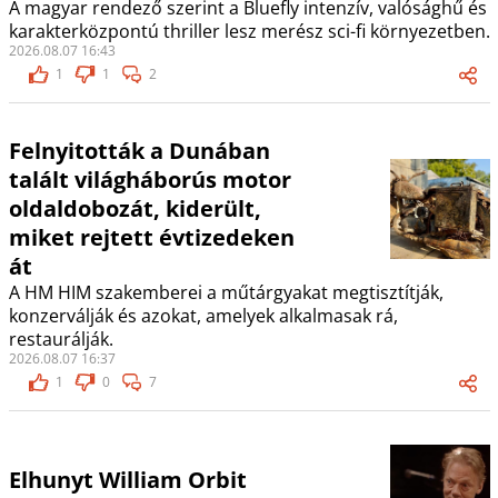
A magyar rendező szerint a Bluefly intenzív, valósághű és
karakterközpontú thriller lesz merész sci-fi környezetben.
2026.08.07 16:43
1
1
2
Felnyitották a Dunában
talált világháborús motor
oldaldobozát, kiderült,
miket rejtett évtizedeken
át
A HM HIM szakemberei a műtárgyakat megtisztítják,
konzerválják és azokat, amelyek alkalmasak rá,
restaurálják.
2026.08.07 16:37
1
0
7
Elhunyt William Orbit