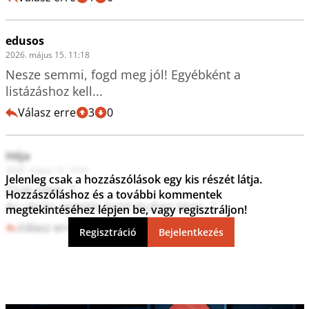
edusos
2026. május 15. 11:18
Nesze semmi, fogd meg jól! Egyébként a 
listázáshoz kell...
Válasz erre
3
0
Héja
2026. május 15. 10:41
Jelenleg csak a hozzászólások egy kis részét látja.
Csak nem..?

Hozzászóláshoz és a további kommentek
Az ukrán vezetés kezd észhez térni..?
megtekintéséhez lépjen be, vagy regisztráljon!
Válasz erre
0
1
Regisztráció
Bejelentkezés