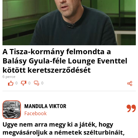
A Tisza-kormány felmondta a
Balásy Gyula-féle Lounge Eventtel
kötött keretszerződését
6 perce
0
0
0
MANDULA VIKTOR
Facebook
Ugye nem arra megy ki a játék, hogy
megvásároljuk a németek szélturbináit,