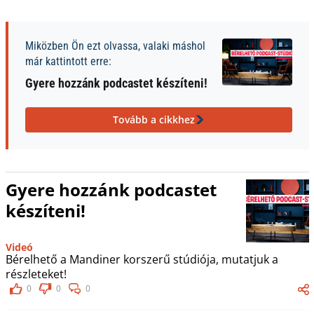
Miközben Ön ezt olvassa, valaki máshol
már kattintott erre:
Gyere hozzánk podcastet készíteni!
Tovább a cikkhez
Gyere hozzánk podcastet
készíteni!
Videó
Bérelhető a Mandiner korszerű stúdiója, mutatjuk a
részleteket!
0
0
0