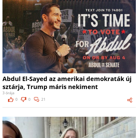
Abdul El-Sayed az amerikai demokraták új
sztárja, Trump máris nekiment
3 órája
0
0
21