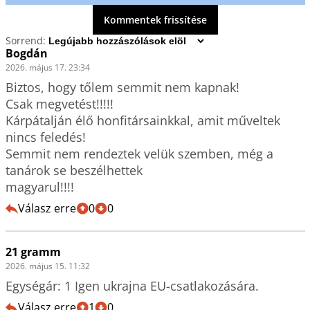
Kommentek frissítése
Sorrend:
Bogdán
2026. május 17. 23:34
Biztos, hogy tőlem semmit nem kapnak!

Csak megvetést!!!!!

Kárpátalján élő honfitársainkkal, amit műveltek 
nincs feledés!

Semmit nem rendeztek velük szemben, még a 
tanárok se beszélhettek

magyarul!!!!   
Válasz erre
0
0
21 gramm
2026. május 15. 11:32
Egységár: 1 Igen ukrajna EU-csatlakozására.
Válasz erre
1
0