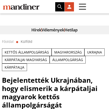
Hírek
Vélemények
Hetilap
Főoldal
Külföld
⬤
KETTŐS ÁLLAMPOLGÁRSÁG
MAGYARORSZÁG
UKRAJNA
KÁRPÁTALJAI MAGYARSÁG
ÁLLAMPOLGÁRSÁG
KÁRPÁTALJA
Bejelentették Ukrajnában,
hogy elismerik a kárpátaljai
magyarok kettős
állampolgárságát