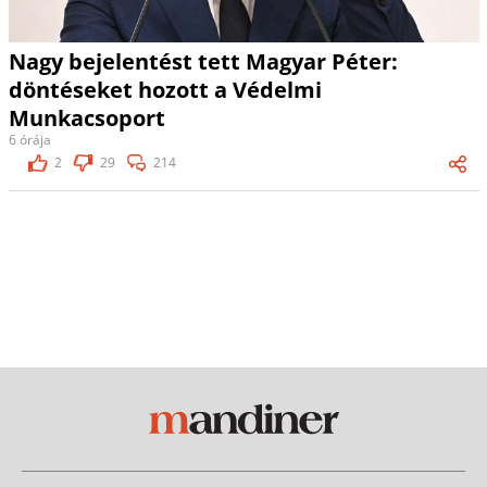
Nagy bejelentést tett Magyar Péter:
döntéseket hozott a Védelmi
Munkacsoport
6 órája
2
29
214