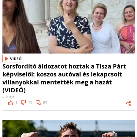
VIDEÓ
Sorsfordító áldozatot hoztak a Tisza Párt
képviselői: koszos autóval és lekapcsolt
villanyokkal mentették meg a hazát
(VIDEÓ)
3 órája
1
19
89