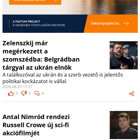
Zelenszkij már
megérkezett a
szomszédba: Belgrádban
tárgyal az ukrán elnök
A találkozóval az ukrán és a szerb vezető is jelentős
politikai kockázatot is vállal.
2026.08.07 17:27
0
0
6
Antal Nimród rendezi
Russell Crowe új sci-fi
akciófilmjét