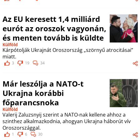
Az EU keresett 1,4 milliárd
eurót az oroszok vagyonán,
és menten tovább is küldte
Külföld
Kárpótolják Ukrajnát Oroszország „szörnyű atrocitásai”
miatt.
3
19
34
Már leszólja a NATO-t
Ukrajna korábbi
főparancsnoka
Külföld
Valerij Zaluzsnyij szerint a NATO-nak kellene ahhoz a
szinthez alkalmazkodnia, ahogyan Ukrajna háborút vív
Oroszországgal.
1
6
30