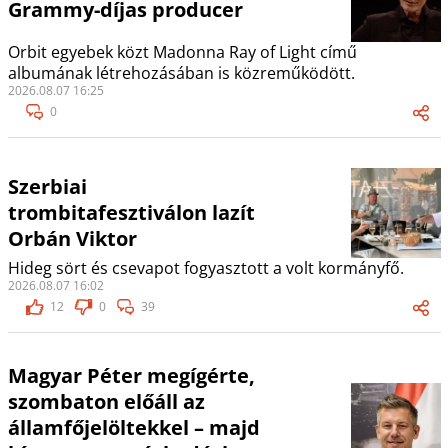
Grammy-díjas producer
Orbit egyebek közt Madonna Ray of Light című
albumának létrehozásában is közreműködött.
2026.08.07 16:25
0
Szerbiai
trombitafesztiválon lazít
Orbán Viktor
Hideg sört és csevapot fogyasztott a volt kormányfő.
2026.08.07 16:02
12
0
39
Magyar Péter megígérte,
szombaton előáll az
államfőjelöltekkel – majd