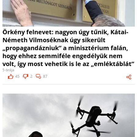
Örkény felnevet: nagyon úgy tűnik, Kátai-
Németh Vilmoséknak úgy sikerült
„propagandázniuk” a minisztérium falán,
hogy ehhez semmiféle engedélyük nem
volt, így most vehetik is le az „emléktáblát”
5 órája
45
2
87