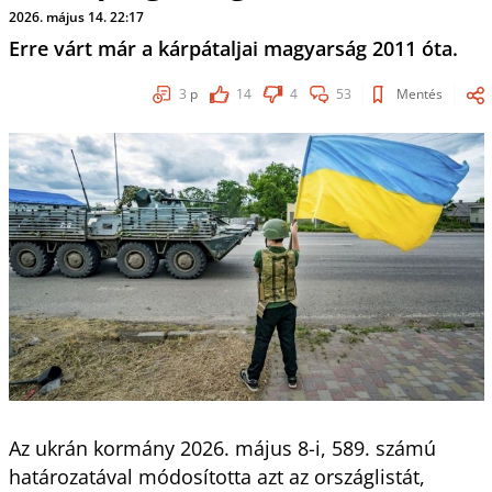
2026. május 14. 22:17
Erre várt már a kárpátaljai magyarság 2011 óta.
3
p
14
4
53
Mentés
Az ukrán kormány 2026. május 8-i, 589. számú
határozatával módosította azt az országlistát,