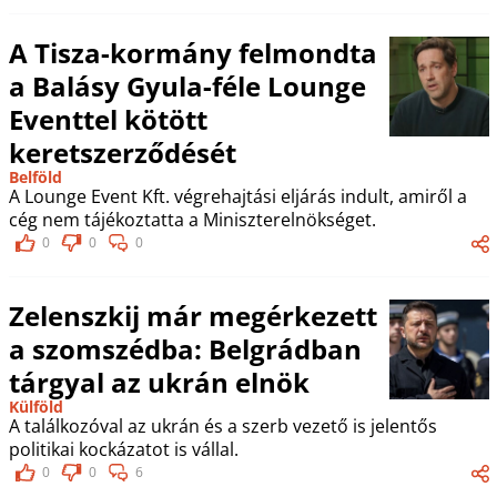
A Tisza-kormány felmondta
a Balásy Gyula-féle Lounge
Eventtel kötött
keretszerződését
Belföld
A Lounge Event Kft. végrehajtási eljárás indult, amiről a
cég nem tájékoztatta a Miniszterelnökséget.
0
0
0
Zelenszkij már megérkezett
a szomszédba: Belgrádban
tárgyal az ukrán elnök
Külföld
A találkozóval az ukrán és a szerb vezető is jelentős
politikai kockázatot is vállal.
0
0
6