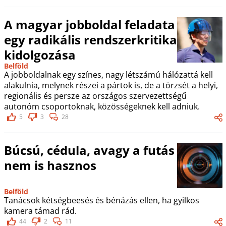
A magyar jobboldal feladata
egy radikális rendszerkritika
kidolgozása
Belföld
A jobboldalnak egy színes, nagy létszámú hálózattá kell
alakulnia, melynek részei a pártok is, de a törzsét a helyi,
regionális és persze az országos szervezettségű
autonóm csoportoknak, közösségeknek kell adniuk.
5
3
28
Búcsú, cédula, avagy a futás
nem is hasznos
Belföld
Tanácsok kétségbeesés és bénázás ellen, ha gyilkos
kamera támad rád.
44
2
11