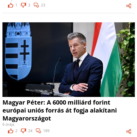
1
3
23
Magyar Péter: A 6000 milliárd forint
európai uniós forrás át fogja alakítani
Magyarországot
6 órája
2
24
189