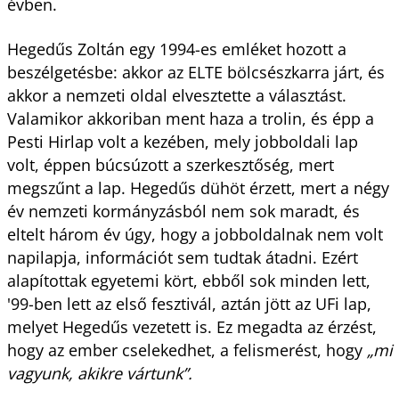
évben.
Hegedűs Zoltán egy 1994-es emléket hozott a
beszélgetésbe: akkor az ELTE bölcsészkarra járt, és
akkor a nemzeti oldal elvesztette a választást.
Valamikor akkoriban ment haza a trolin, és épp a
Pesti Hirlap volt a kezében, mely jobboldali lap
volt, éppen búcsúzott a szerkesztőség, mert
megszűnt a lap. Hegedűs dühöt érzett, mert a négy
év nemzeti kormányzásból nem sok maradt, és
eltelt három év úgy, hogy a jobboldalnak nem volt
napilapja, információt sem tudtak átadni. Ezért
alapítottak egyetemi kört, ebből sok minden lett,
'99-ben lett az első fesztivál, aztán jött az UFi lap,
melyet Hegedűs vezetett is. Ez megadta az érzést,
hogy az ember cselekedhet, a felismerést, hogy
„mi
vagyunk, akikre vártunk”.