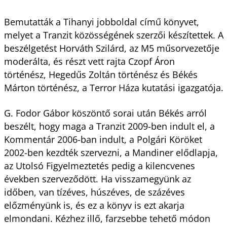
Bemutatták a Tihanyi jobboldal című könyvet,
melyet a Tranzit közösségének szerzői készítettek. A
beszélgetést Horváth Szilárd, az M5 műsorvezetője
moderálta, és részt vett rajta Czopf Áron
történész, Hegedűs Zoltán történész és Békés
Márton történész, a Terror Háza kutatási igazgatója.
G. Fodor Gábor köszöntő sorai után Békés arról
beszélt, hogy maga a Tranzit 2009-ben indult el, a
Kommentár 2006-ban indult, a Polgári Köröket
2002-ben kezdték szervezni, a Mandiner elődlapja,
az Utolsó Figyelmeztetés pedig a kilencvenes
években szerveződött. Ha visszamegyünk az
időben, van tízéves, húszéves, de százéves
előzményünk is, és ez a könyv is ezt akarja
elmondani. Kézhez illő, farzsebbe tehető módon