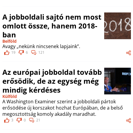
A jobboldali sajtó nem most
omlott össze, hanem 2018-
ban
Belföld
Avagy „nekünk nincsenek lapjaink”.
19
6
121
Az európai jobboldal tovább
erősödik, de az egység még
mindig kérdéses
Külföld
A Washington Examiner szerint a jobboldali pártok
erősödése új korszakot hozhat Európában, de a belső
megosztottság komoly akadály maradhat.
3
0
21