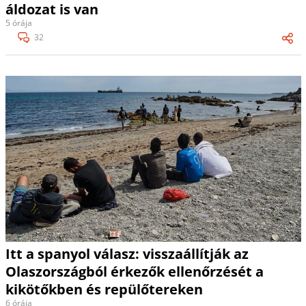
áldozat is van
5 órája
32
Itt a spanyol válasz: visszaállítják az
Olaszországból érkezők ellenőrzését a
kikötőkben és repülőtereken
6 órája