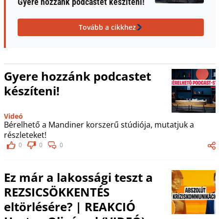
Gyere hozzánk podcastet készíteni!
Tovább a cikkhez
Gyere hozzánk podcastet
készíteni!
Videó
Bérelhető a Mandiner korszerű stúdiója, mutatjuk a
részleteket!
0
0
0
Ez már a lakossági teszt a
REZSICSÖKKENTÉS
eltörlésére? | REAKCIÓ