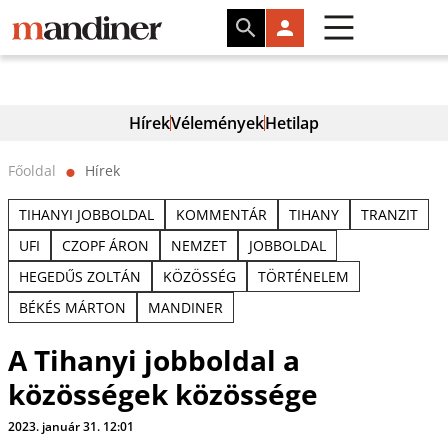
Hírek
Vélemények
Hetilap
Főoldal
Hírek
⬤
TIHANYI JOBBOLDAL
KOMMENTÁR
TIHANY
TRANZIT
UFI
CZOPF ÁRON
NEMZET
JOBBOLDAL
HEGEDŰS ZOLTÁN
KÖZÖSSÉG
TÖRTÉNELEM
BÉKÉS MÁRTON
MANDINER
A Tihanyi jobboldal a
közösségek közössége
2023. január 31. 12:01