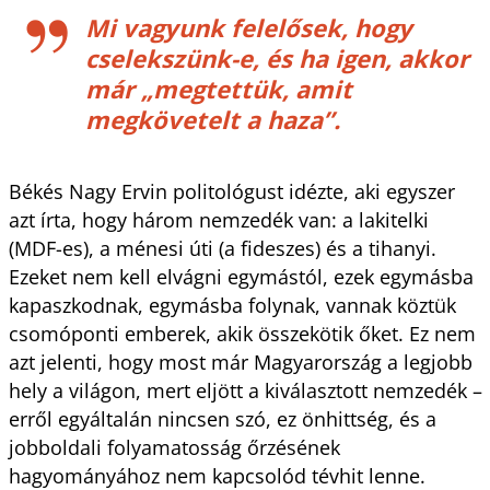
Mi vagyunk felelősek, hogy
cselekszünk-e, és ha igen, akkor
már
„megtettük, amit
megkövetelt a haza”.
Békés Nagy Ervin politológust idézte, aki egyszer
azt írta, hogy három nemzedék van: a lakitelki
(MDF-es), a ménesi úti (a fideszes) és a tihanyi.
Ezeket nem kell elvágni egymástól, ezek egymásba
kapaszkodnak, egymásba folynak, vannak köztük
csomóponti emberek, akik összekötik őket. Ez nem
azt jelenti, hogy most már Magyarország a legjobb
hely a világon, mert eljött a kiválasztott nemzedék –
erről egyáltalán nincsen szó, ez önhittség, és a
jobboldali folyamatosság őrzésének
hagyományához nem kapcsolód tévhit lenne.