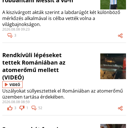
robbantani Messit a vb-n
A kiszivárgott akták szerint a labdarúgót két különböző
mérkőzés alkalmával is célba vették volna a
világbajnokságon.
2026.08.08 09:23
3
Rendkívüli lépéseket
tettek Romániában az
atomerőmű mellett
(VIDEÓ)
VIDEÓ
Uszályokat süllyesztettek el Romániában az atomerőmű
üzemben tartása érdekében.
2026.08.08 08:59
3
1
52