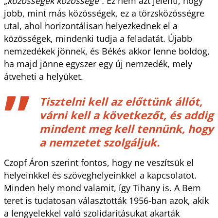
„közösségek közössége”.
Ez nem azt jelenti, hogy
jobb, mint más közösségek, ez a törzsközösségre
utal, ahol horizontálisan helyezkednek el a
közösségek, mindenki tudja a feladatát. Újabb
nemzedékek jönnek, és Békés akkor lenne boldog,
ha majd jönne egyszer egy új nemzedék, mely
átveheti a helyüket.
Tisztelni kell az előttünk állót,
várni kell a következőt, és addig
mindent meg kell tennünk, hogy
a nemzetet szolgáljuk.
Czopf Áron szerint fontos, hogy ne veszítsük el
helyeinkkel és szöveghelyeinkkel a kapcsolatot.
Minden hely mond valamit, így Tihany is. A Bem
teret is tudatosan választották 1956-ban azok, akik
a lengyelekkel való szolidaritásukat akarták