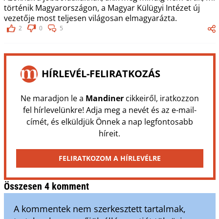
történik Magyarországon, a Magyar Külügyi Intézet új
vezetője most teljesen világosan elmagyarázta.
2
0
5
HÍRLEVÉL-FELIRATKOZÁS
Ne maradjon le a
Mandiner
cikkeiről, iratkozzon
fel hírlevelünkre! Adja meg a nevét és az e-mail-
címét, és elküldjük Önnek a nap legfontosabb
híreit.
FELIRATKOZOM A HÍRLEVÉLRE
Összesen 4 komment
A kommentek nem szerkesztett tartalmak,