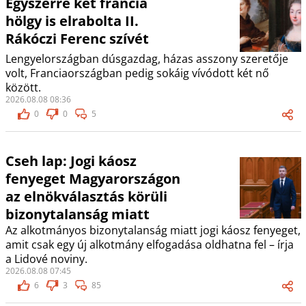
Egyszerre két francia
hölgy is elrabolta II.
Rákóczi Ferenc szívét
Lengyelországban dúsgazdag, házas asszony szeretője
volt, Franciaországban pedig sokáig vívódott két nő
között.
2026.08.08 08:36
0
0
5
Cseh lap: Jogi káosz
fenyeget Magyarországon
az elnökválasztás körüli
bizonytalanság miatt
Az alkotmányos bizonytalanság miatt jogi káosz fenyeget,
amit csak egy új alkotmány elfogadása oldhatna fel – írja
a Lidové noviny.
2026.08.08 07:45
6
3
85