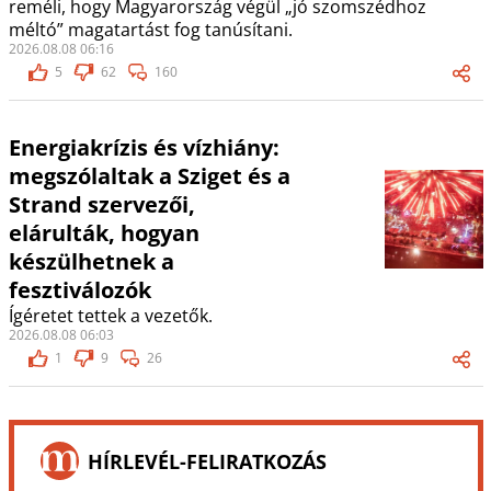
reméli, hogy Magyarország végül „jó szomszédhoz
méltó” magatartást fog tanúsítani.
2026.08.08 06:16
5
62
160
Energiakrízis és vízhiány:
megszólaltak a Sziget és a
Strand szervezői,
elárulták, hogyan
készülhetnek a
fesztiválozók
Ígéretet tettek a vezetők.
2026.08.08 06:03
1
9
26
HÍRLEVÉL-FELIRATKOZÁS