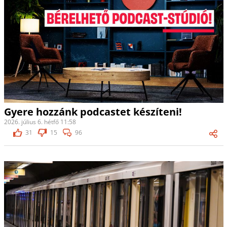
Gyere hozzánk podcastet készíteni!
2026. július 6. hétfő 11:58
31
15
96