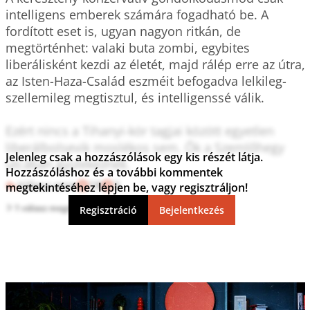
intelligens emberek számára fogadható be. A 
fordított eset is, ugyan nagyon ritkán, de 
megtörténhet: valaki buta zombi, egybites 
liberálisként kezdi az életét, majd rálép erre az útra, 
az Isten-Haza-Család eszméit befogadva lelkileg-
szellemileg megtisztul, és intelligenssé válik.

Ezért nincs a Tihanyi-kör tagjai között egyetlen 
liberálbolsevik moslékos sem. Ők a Szemlőhegy 
Jelenleg csak a hozzászólások egy kis részét látja.
utcában gyülekeznek.
Hozzászóláshoz és a további kommentek
Válasz erre
18
3
megtekintéséhez lépjen be, vagy regisztráljon!
1 válasz megtekintése
Regisztráció
Bejelentkezés