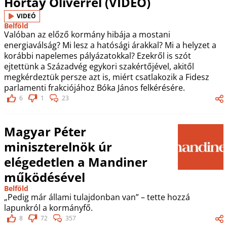
Hortay Olivérrel (VIDEÓ)
VIDEÓ
Belföld
Valóban az előző kormány hibája a mostani
energiaválság? Mi lesz a hatósági árakkal? Mi a helyzet a
korábbi napelemes pályázatokkal? Ezekről is szót
ejtettünk a Századvég egykori szakértőjével, akitől
megkérdeztük persze azt is, miért csatlakozik a Fidesz
parlamenti frakciójához Bóka János felkérésére.
6
1
23
Magyar Péter
miniszterelnök úr
elégedetlen a Mandiner
működésével
Belföld
„Pedig már állami tulajdonban van” – tette hozzá
lapunkról a kormányfő.
8
72
357