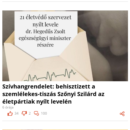
Szívhangrendelet: behisztizett a
szemlélekes-tiszás Szőnyi Szilárd az
életpártiak nyílt levelén
6 órája
34
2
100