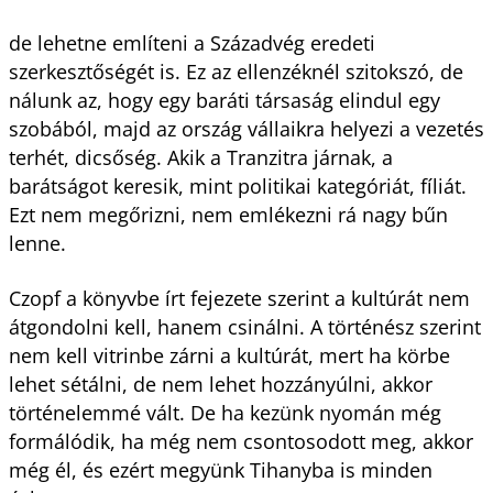
de lehetne említeni a Századvég eredeti
szerkesztőségét is. Ez az ellenzéknél szitokszó, de
nálunk az, hogy egy baráti társaság elindul egy
szobából, majd az ország vállaikra helyezi a vezetés
terhét, dicsőség. Akik a Tranzitra járnak, a
barátságot keresik, mint politikai kategóriát, fíliát.
Ezt nem megőrizni, nem emlékezni rá nagy bűn
lenne.
Czopf a könyvbe írt fejezete szerint a kultúrát nem
átgondolni kell, hanem csinálni. A történész szerint
nem kell vitrinbe zárni a kultúrát, mert ha körbe
lehet sétálni, de nem lehet hozzányúlni, akkor
történelemmé vált. De ha kezünk nyomán még
formálódik, ha még nem csontosodott meg, akkor
még él, és ezért megyünk Tihanyba is minden