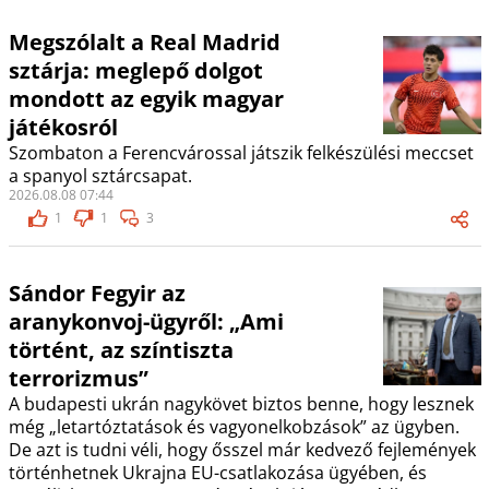
Megszólalt a Real Madrid
sztárja: meglepő dolgot
mondott az egyik magyar
játékosról
Szombaton a Ferencvárossal játszik felkészülési meccset
a spanyol sztárcsapat.
2026.08.08 07:44
1
1
3
Sándor Fegyir az
aranykonvoj-ügyről: „Ami
történt, az színtiszta
terrorizmus”
A budapesti ukrán nagykövet biztos benne, hogy lesznek
még „letartóztatások és vagyonelkobzások” az ügyben.
De azt is tudni véli, hogy ősszel már kedvező fejlemények
történhetnek Ukrajna EU-csatlakozása ügyében, és