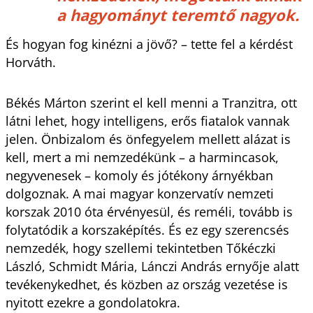
a hagyományt teremtő nagyok.
És hogyan fog kinézni a jövő? – tette fel a kérdést
Horváth.
Békés Márton szerint el kell menni a Tranzitra, ott
látni lehet, hogy intelligens, erős fiatalok vannak
jelen. Önbizalom és önfegyelem mellett alázat is
kell, mert a mi nemzedékünk – a harmincasok,
negyvenesek – komoly és jótékony árnyékban
dolgoznak. A mai magyar konzervatív nemzeti
korszak 2010 óta érvényesül, és reméli, tovább is
folytatódik a korszaképítés. És ez egy szerencsés
nemzedék, hogy szellemi tekintetben Tőkéczki
László, Schmidt Mária, Lánczi András ernyője alatt
tevékenykedhet, és közben az ország vezetése is
nyitott ezekre a gondolatokra.