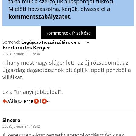
tartalmuk a szerzőjük álláspontját tükrözi.
Mielőtt hozzászólna, kérjük, olvassa el a
kommentszabályzatot
.
Kommentek frissítése
Sorrend:
Ezerforintos Kenyér
2023. január 31. 16:38
Tihany most nagy sláger lett, az új rózsadomb, az 
újgazdag dagadtdisznók ott építik lopott pénzből a 
villáikat. 

ez a "tihanyi jobboldal".
Válasz erre
1
4
Sincero
2023. január 31. 13:42
A keresztény-konzervatív gondolkodásmód csak 