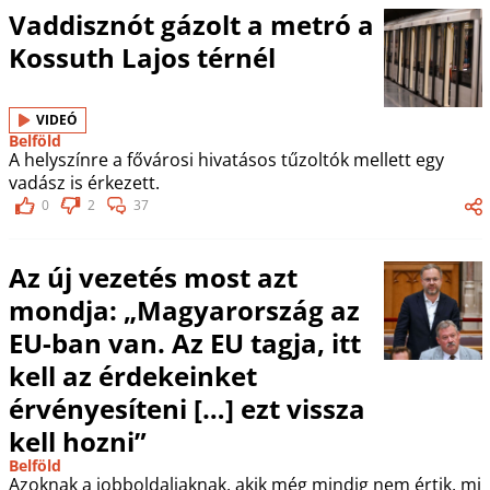
Vaddisznót gázolt a metró a
Kossuth Lajos térnél
VIDEÓ
Belföld
A helyszínre a fővárosi hivatásos tűzoltók mellett egy
vadász is érkezett.
0
2
37
Az új vezetés most azt
mondja: „Magyarország az
EU-ban van. Az EU tagja, itt
kell az érdekeinket
érvényesíteni […] ezt vissza
kell hozni”
Belföld
Azoknak a jobboldaliaknak, akik még mindig nem értik, mi