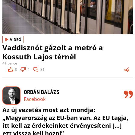
VIDEÓ
Vaddisznót gázolt a metró a
Kossuth Lajos térnél
41 perce
0
1
31
ORBÁN BALÁZS
Facebook
Az új vezetés most azt mondja:
„Magyarország az EU-ban van. Az EU tagja,
itt kell az érdekeinket érvényesíteni […]
ezt vissza kell hozni”