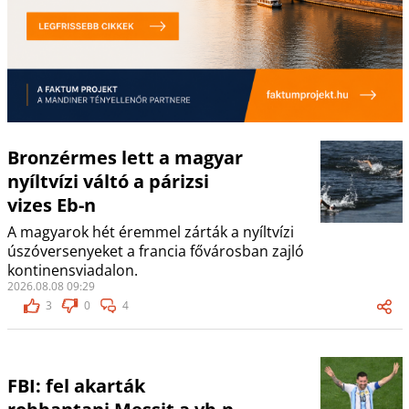
Bronzérmes lett a magyar
nyíltvízi váltó a párizsi
vizes Eb-n
A magyarok hét éremmel zárták a nyíltvízi
úszóversenyeket a francia fővárosban zajló
kontinensviadalon.
2026.08.08 09:29
3
0
4
FBI: fel akarták