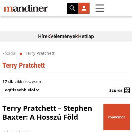
Hírek
Vélemények
Hetilap
Főoldal
Terry Pratchett
⬤
Terry Pratchett
17 db
cikk összesen
Szűrés
Terry Pratchett – Stephen
Baxter: A Hosszú Föld