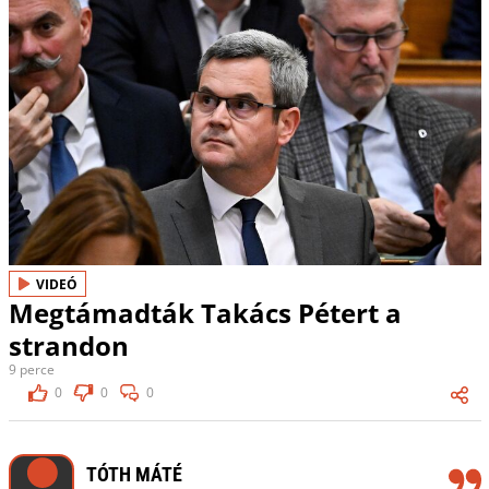
VIDEÓ
Megtámadták Takács Pétert a
strandon
9 perce
0
0
0
TÓTH MÁTÉ