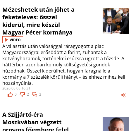
Mézeshetek után jöhet a
feketeleves: ősszel
kiderül, mire készül
Magyar Péter kormánya
VIDEÓ
A választás után valósággal ráragyogott a piac
Magyarországra: erősödött a forint, zuhantak a
kötvényhozamok, történelmi csúcsra ugrott a tőzsde. A
háttérben azonban komoly költségvetési gondok
húzódnak. Ősszel kiderülhet, hogyan faragná le a
kormány a 7 százalék körüli hiányt – és ehhez mihez kell
hozzányúlnia.
2026.08.08 16:31
0
2
2
A Szijjártó-éra
Moszkvában végzett
oroszos főembere felel