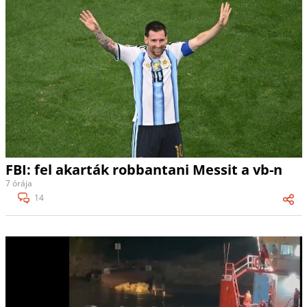
FBI: fel akarták robbantani Messit a vb-n
7 órája
14