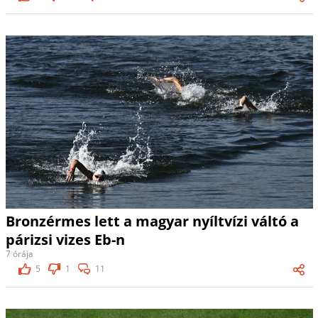
Bronzérmes lett a magyar nyíltvízi váltó a
párizsi vizes Eb-n
7 órája
5
1
11