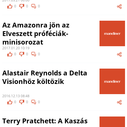
2017.03.21 06:00
0
0
0
Az Amazonra jön az
Elveszett próféciák-
minisorozat
2017.01.20 10:19
0
0
0
Alastair Reynolds a Delta
Visionhöz költözik
2016.12.13 08:48
0
0
0
Terry Pratchett: A Kaszás