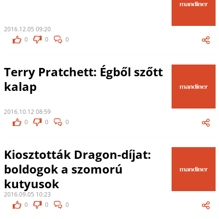
2016.12.05 09:20
0
0
0
Terry Pratchett: Égből szőtt
kalap
2016.10.12 08:59
0
0
0
Kiosztották Dragon-díjat:
boldogok a szomorú
kutyusok
2016.09.05 10:23
0
0
0