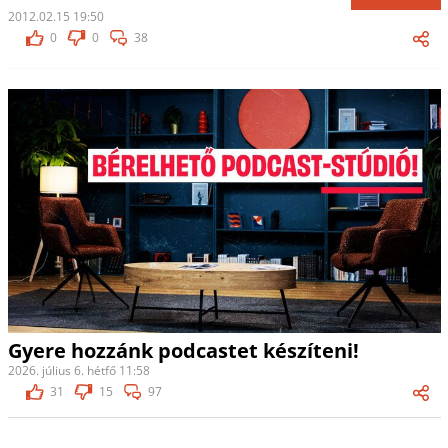
2012.02.15 19:50
0
0
38
Gyere hozzánk podcastet készíteni!
2026. július 6. hétfő 11:58
31
15
97