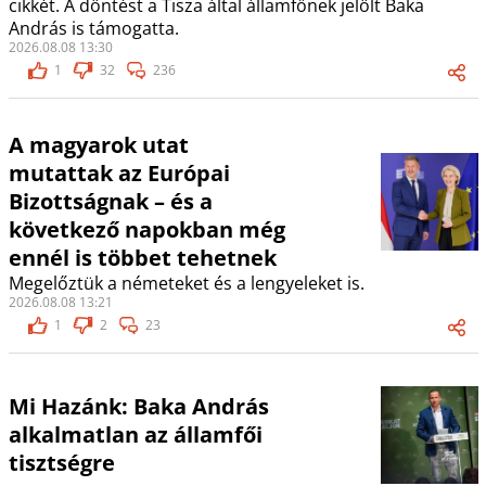
cikkét. A döntést a Tisza által államfőnek jelölt Baka
András is támogatta.
2026.08.08 13:30
1
32
236
A magyarok utat
mutattak az Európai
Bizottságnak – és a
következő napokban még
ennél is többet tehetnek
Megelőztük a németeket és a lengyeleket is.
2026.08.08 13:21
1
2
23
Mi Hazánk: Baka András
alkalmatlan az államfői
tisztségre