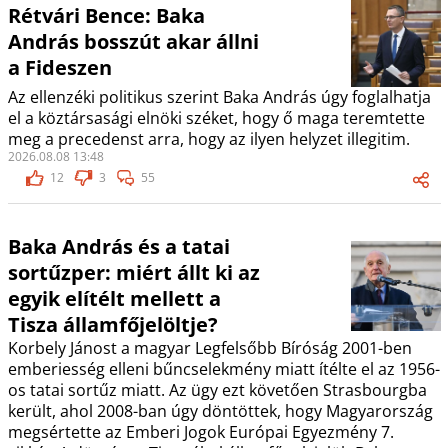
Rétvári Bence: Baka
András bosszút akar állni
a Fideszen
Az ellenzéki politikus szerint Baka András úgy foglalhatja
el a köztársasági elnöki széket, hogy ő maga teremtette
meg a precedenst arra, hogy az ilyen helyzet illegitim.
2026.08.08 13:48
12
3
55
Baka András és a tatai
sortűzper: miért állt ki az
egyik elítélt mellett a
Tisza államfőjelöltje?
Korbely Jánost a magyar Legfelsőbb Bíróság 2001-ben
emberiesség elleni bűncselekmény miatt ítélte el az 1956-
os tatai sortűz miatt. Az ügy ezt követően Strasbourgba
került, ahol 2008-ban úgy döntöttek, hogy Magyarország
megsértette az Emberi Jogok Európai Egyezmény 7.