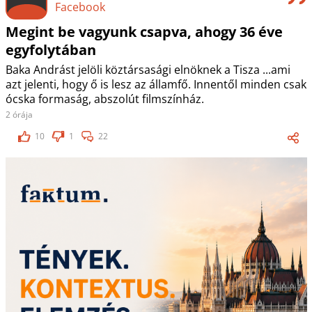
Facebook
Megint be vagyunk csapva, ahogy 36 éve
egyfolytában
Baka Andrást jelöli köztársasági elnöknek a Tisza ...ami
azt jelenti, hogy ő is lesz az államfő. Innentől minden csak
ócska formaság, abszolút filmszínház.
2 órája
10
1
22