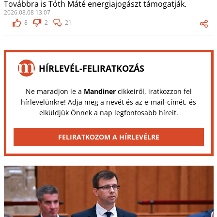
Továbbra is Tóth Máté energiajogászt támogatják.
2026.08.08 13:07
8
2
21
HÍRLEVÉL-FELIRATKOZÁS
Ne maradjon le a
Mandiner
cikkeiről, iratkozzon fel
hírlevelünkre! Adja meg a nevét és az e-mail-címét, és
elküldjük Önnek a nap legfontosabb híreit.
FELIRATKOZOM A HÍRLEVÉLRE