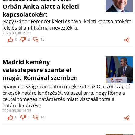
Orbán Anita alatt a keleti
kapcsolatokért
Nagy Gábor Ferencet keleti és távol-keleti kapcsolatokért
felelős államtitkárnak nevezték ki.
2026.08.08 15:22
0
2
15
Madrid kemény
válaszlépésre szánta el
magát Rómával szemben
Spanyolország szombaton megkezdte az Olaszországból
érkezők határellenőrzését, válaszul arra, hogy Róma a
ceutai tömeges határsértés miatt visszaállította a
határellenőrzést.
2026.08.08 14:35
0
1
14