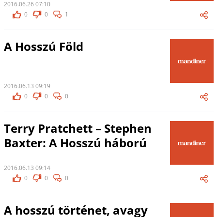
2016.06.26 07:10
0
0
1
A Hosszú Föld
2016.06.13 09:19
0
0
0
Terry Pratchett – Stephen
Baxter: A Hosszú háború
2016.06.13 09:14
0
0
0
A hosszú történet, avagy