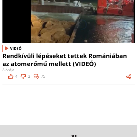
VIDEÓ
Rendkívüli lépéseket tettek Romániában
az atomerőmű mellett (VIDEÓ)
8 órája
4
2
75