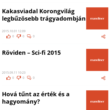
Kakasviadal Korongvilág
legbűzösebb trágyadombján
2015.10.01 12:09
0
0
0
Röviden – Sci-fi 2015
2015.09.11 10:23
0
0
0
Hová tűnt az érték és a
hagyomány?