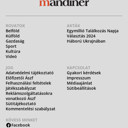
ROVATOK
AKTÁK
Belföld
Egymillió Találkozás Napja
Külföld
Választás 2024
Gazdaság
Háború Ukrajnában
Sport
Kultúra
Videó
JOG
KAPCSOLAT
Adatvédelmi tájékoztató
Gyakori kérdések
Előfizetői Ászf
Impresszum
Felhasználási feltételek
Médiaajánlat
Játékszabályzat
Sütibeállítások
Reklámszolgáltatásokra
vonatkozó Ászf
Sütitájékoztató
Kommentelési szabályzat
KÖVESS MINKET
Facebook