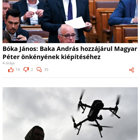
Bóka János: Baka András hozzájárul Magyar
Péter önkényének kiépítéséhez
4 órája
19
2
35