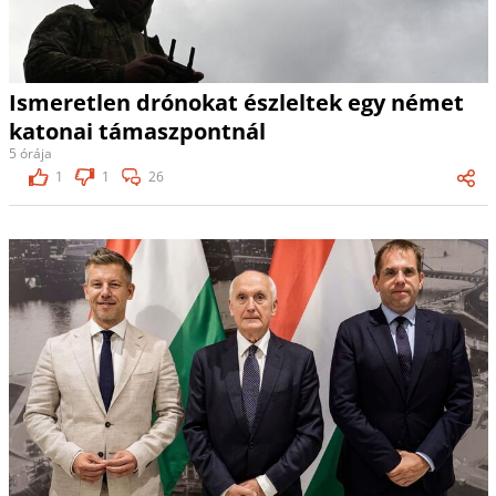
Ismeretlen drónokat észleltek egy német
katonai támaszpontnál
5 órája
1
1
26