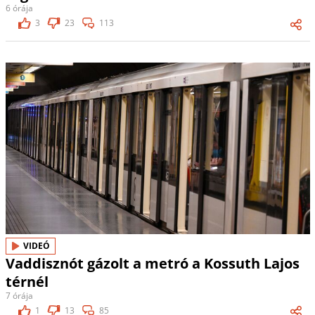
6 órája
3
23
113
VIDEÓ
Vaddisznót gázolt a metró a Kossuth Lajos
térnél
7 órája
1
13
85