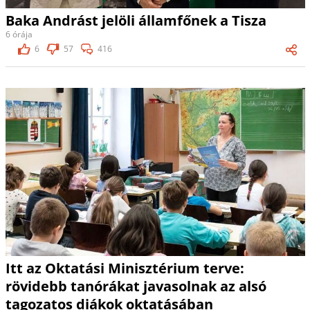
Baka Andrást jelöli államfőnek a Tisza
6 órája
6
57
416
Itt az Oktatási Minisztérium terve:
rövidebb tanórákat javasolnak az alsó
tagozatos diákok oktatásában