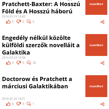
Pratchett-Baxter: A Hosszú
Föld és A Hosszú háború
2016.05.19 13:45
0
0
0
Engedély nélkül közölte
külföldi szerzők novelláit a
Galaktika
2016.03.24 15:08
0
0
20
Doctorow és Pratchett a
márciusi Galaktikában
2016.02.26 14:51
0
0
1