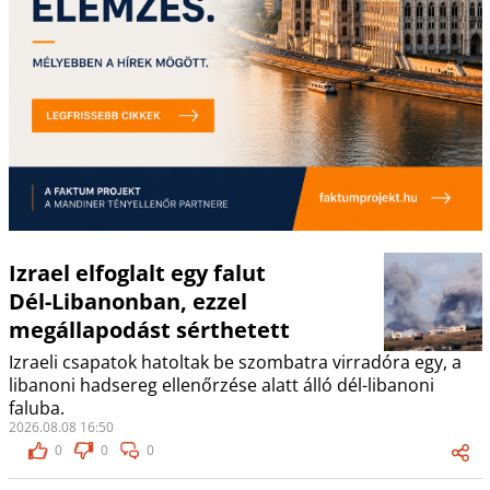
Izrael elfoglalt egy falut
Dél-Libanonban, ezzel
megállapodást sérthetett
Izraeli csapatok hatoltak be szombatra virradóra egy, a
libanoni hadsereg ellenőrzése alatt álló dél-libanoni
faluba.
2026.08.08 16:50
0
0
0