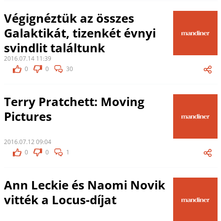
Végignéztük az összes
Galaktikát, tizenkét évnyi
svindlit találtunk
2016.07.14 11:39
0
0
30
Terry Pratchett: Moving
Pictures
2016.07.12 09:04
0
0
1
Ann Leckie és Naomi Novik
vitték a Locus-díjat