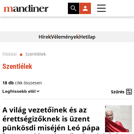
Hírek
Vélemények
Hetilap
Főoldal
Szentlélek
⬤
Szentlélek
18 db
cikk összesen
Szűrés
A világ vezetőinek és az
érettségizőknek is üzent
pünkösdi miséjén Leó pápa