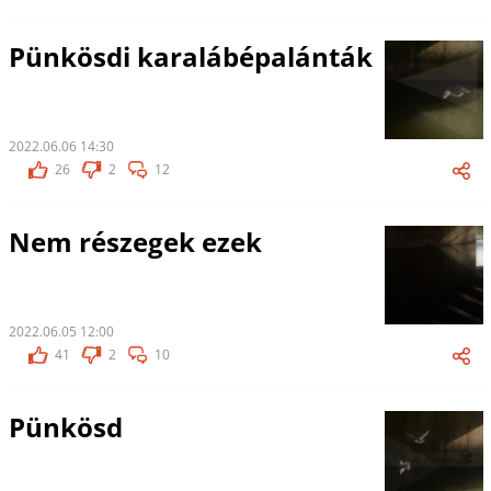
Pünkösdi karalábépalánták
2022.06.06 14:30
26
2
12
Nem részegek ezek
2022.06.05 12:00
41
2
10
Pünkösd