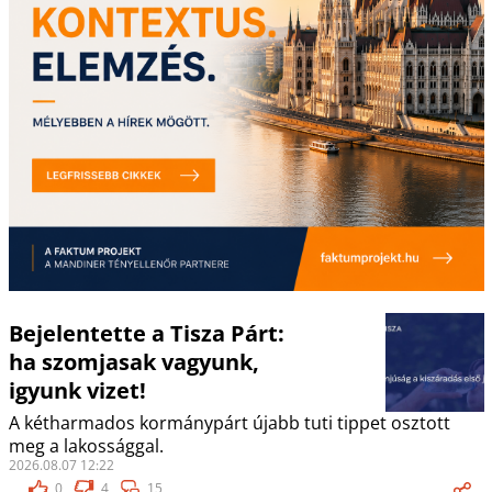
Bejelentette a Tisza Párt:
ha szomjasak vagyunk,
igyunk vizet!
A kétharmados kormánypárt újabb tuti tippet osztott
meg a lakossággal.
2026.08.07 12:22
0
4
15