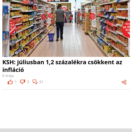
KSH: júliusban 1,2 százalékra csökkent az
infláció
6 órája
1
3
61