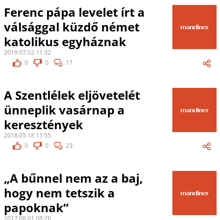
Ferenc pápa levelet írt a
válsággal küzdő német
katolikus egyháznak
2019.07.02 11:32
0
0
17
A Szentlélek eljövetelét
ünneplik vasárnap a
keresztények
2018.05.18 15:55
0
0
23
„A bűnnel nem az a baj,
hogy nem tetszik a
papoknak”
2017.08.01 08:26