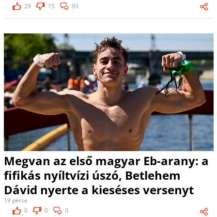
29
15
93
Megvan az első magyar Eb-arany: a
fifikás nyíltvízi úszó, Betlehem
Dávid nyerte a kieséses versenyt
19 perce
0
0
0