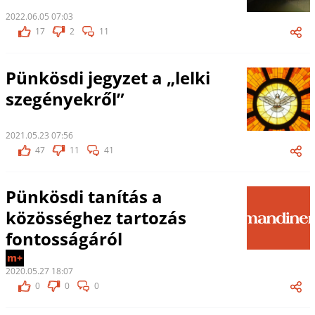
2022.06.05 07:03
17
2
11
Pünkösdi jegyzet a „lelki
szegényekről”
2021.05.23 07:56
47
11
41
Pünkösdi tanítás a
közösséghez tartozás
fontosságáról
m+
2020.05.27 18:07
0
0
0