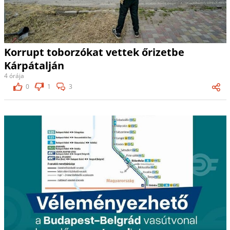
Korrupt toborzókat vettek őrizetbe
Kárpátalján
4 órája
0
1
3