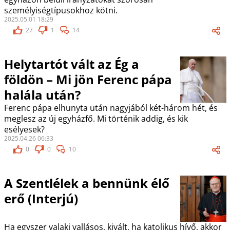
személyiségtípusokhoz kötni.
2025.05.01 18:29
27
1
14
Helytartót vált az Ég a
földön – Mi jön Ferenc pápa
halála után?
Ferenc pápa elhunyta után nagyjából két-három hét, és
meglesz az új egyházfő. Mi történik addig, és kik
esélyesek?
2025.04.26 06:33
0
0
10
A Szentlélek a bennünk élő
erő (Interjú)
Ha egyszer valaki vallásos, kivált, ha katolikus hívő, akkor