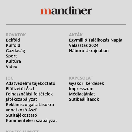
ROVATOK
AKTÁK
Belföld
Egymillió Találkozás Napja
Külföld
Választás 2024
Gazdaság
Háború Ukrajnában
Sport
Kultúra
Videó
JOG
KAPCSOLAT
Adatvédelmi tájékoztató
Gyakori kérdések
Előfizetői Ászf
Impresszum
Felhasználási feltételek
Médiaajánlat
Játékszabályzat
Sütibeállítások
Reklámszolgáltatásokra
vonatkozó Ászf
Sütitájékoztató
Kommentelési szabályzat
KÖVESS MINKET