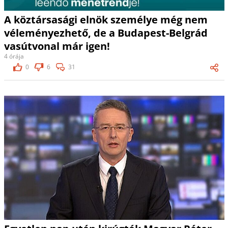
A köztársasági elnök személye még nem
véleményezhető, de a Budapest-Belgrád
vasútvonal már igen!
4 órája
0
6
31