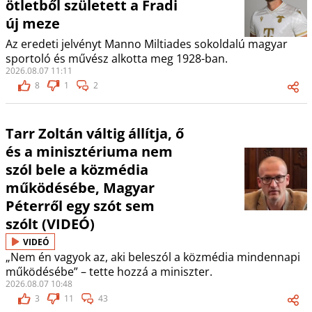
ötletből született a Fradi
új meze
Az eredeti jelvényt Manno Miltiades sokoldalú magyar
sportoló és művész alkotta meg 1928-ban.
2026.08.07 11:11
8
1
2
Tarr Zoltán váltig állítja, ő
és a minisztériuma nem
szól bele a közmédia
működésébe, Magyar
Péterről egy szót sem
szólt (VIDEÓ)
VIDEÓ
„Nem én vagyok az, aki beleszól a közmédia mindennapi
működésébe” – tette hozzá a miniszter.
2026.08.07 10:48
3
11
43