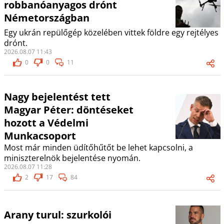
robbanóanyagos drónt
Németországban
Egy ukrán repülőgép közelében vittek földre egy rejtélyes
drónt.
2026.08.07 11:43
0
0
11
Nagy bejelentést tett
Magyar Péter: döntéseket
hozott a Védelmi
Munkacsoport
Most már minden üdítőhűtőt be lehet kapcsolni, a
miniszterelnök bejelentése nyomán.
2026.08.07 11:28
2
17
84
Arany turul: szurkolói