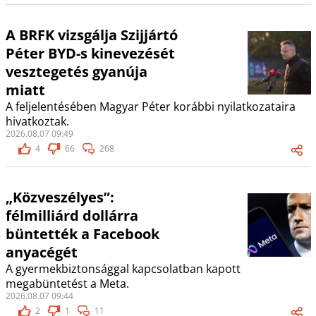
A BRFK vizsgálja Szijjártó
Péter BYD-s kinevezését
vesztegetés gyanúja
miatt
A feljelentésében Magyar Péter korábbi nyilatkozataira
hivatkoztak.
2026.08.07 09:49
4
66
268
„Közveszélyes”:
félmilliárd dollárra
büntették a Facebook
anyacégét
A gyermekbiztonsággal kapcsolatban kapott
megabüntetést a Meta.
2026.08.07 09:44
2
1
11