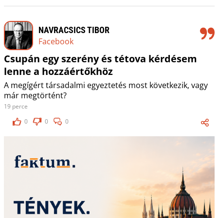
NAVRACSICS TIBOR
Facebook
Csupán egy szerény és tétova kérdésem
lenne a hozzáértőkhöz
A megígért társadalmi egyeztetés most következik, vagy
már megtörtént?
19 perce
0
0
0