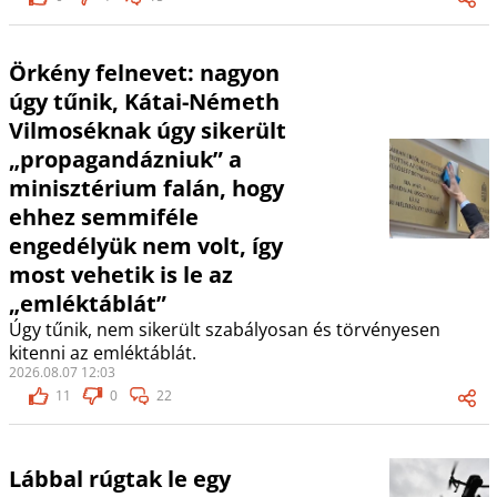
Örkény felnevet: nagyon
úgy tűnik, Kátai-Németh
Vilmoséknak úgy sikerült
„propagandázniuk” a
minisztérium falán, hogy
ehhez semmiféle
engedélyük nem volt, így
most vehetik is le az
„emléktáblát”
Úgy tűnik, nem sikerült szabályosan és törvényesen
kitenni az emléktáblát.
2026.08.07 12:03
11
0
22
Lábbal rúgtak le egy