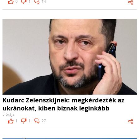
0
1
14
Kudarc Zelenszkijnek: megkérdezték az
ukránokat, kiben bíznak leginkább
5 órája
1
1
27