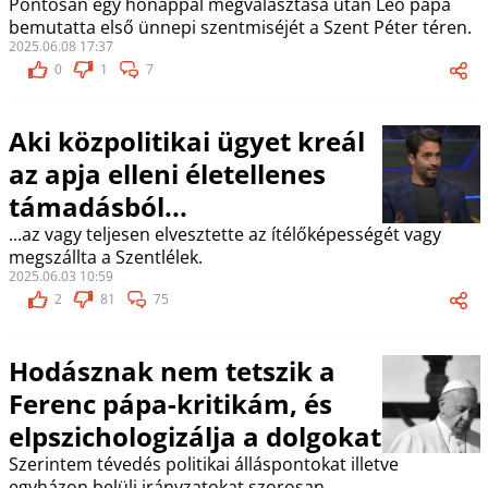
Pontosan egy hónappal megválasztása után Leó pápa
bemutatta első ünnepi szentmiséjét a Szent Péter téren.
2025.06.08 17:37
0
1
7
Aki közpolitikai ügyet kreál
az apja elleni életellenes
támadásból...
...az vagy teljesen elvesztette az ítélőképességét vagy
megszállta a Szentlélek.
2025.06.03 10:59
2
81
75
Hodásznak nem tetszik a
Ferenc pápa-kritikám, és
elpszichologizálja a dolgokat
Szerintem tévedés politikai álláspontokat illetve
egyházon belüli irányzatokat szorosan