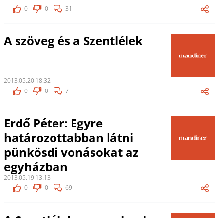
0
0
31
A szöveg és a Szentlélek
2013.05.20 18:32
0
0
7
Erdő Péter: Egyre
határozottabban látni
pünkösdi vonásokat az
egyházban
2013.05.19 13:13
0
0
69