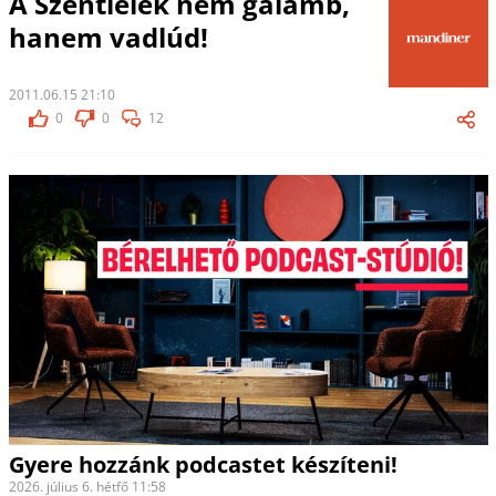
A Szentlélek nem galamb,
hanem vadlúd!
2011.06.15 21:10
0
0
12
Gyere hozzánk podcastet készíteni!
2026. július 6. hétfő 11:58