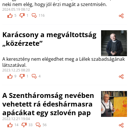
neki nem elég, hogy jól érzi magát a szentmisén.
2024.05.19 08:12
5
1
116
Karácsony a megváltottság
„közérzete”
A keresztény nem elégedhet meg a Lélek szabadságának
látszatával.
2023.12.25 08:20
9
1
4
A Szentháromság nevében
vehetett rá édeshármasra
apácákat egy szlovén pap
2022.12.21 19:04
14
33
56