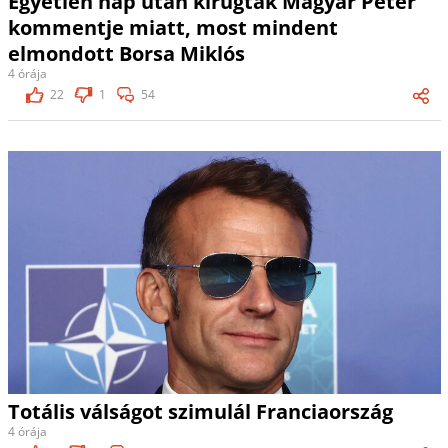
Egyetlen nap után kirúgták Magyar Péter
kommentje miatt, most mindent
elmondott Borsa Miklós
4 órája
22
1
54
Totális válságot szimulál Franciaország
4 órája