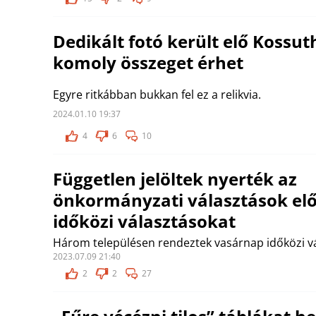
Dedikált fotó került elő Kossuth
komoly összeget érhet
Egyre ritkábban bukkan fel ez a relikvia.
2024.01.10 19:37
4
6
10
Független jelöltek nyerték az
önkormányzati választások előt
időközi választásokat
Három településen rendeztek vasárnap időközi vá
2023.07.09 21:40
2
2
27