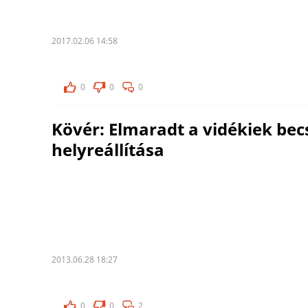
2017.02.06 14:58
0
0
0
Kövér: Elmaradt a vidékiek be
helyreállítása
2013.06.28 18:27
0
0
2