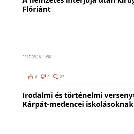
Flóriánt
2017.05.18 11:50
0
0
83
Irodalmi és történelmi verseny
Kárpát-medencei iskolásoknak