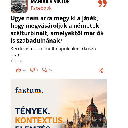
MANDULA VIKTOR
Facebook
Ugye nem arra megy ki a játék,
hogy megvásároljuk a németek
szélturbináit, amelyektől már ők
is szabadulnának?
Kérdéseim az elmúlt napok filmcirkusza
után.
10 órája
42
1
67