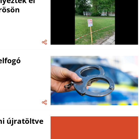
lyeztek el
rösön
elfogó
i újratöltve