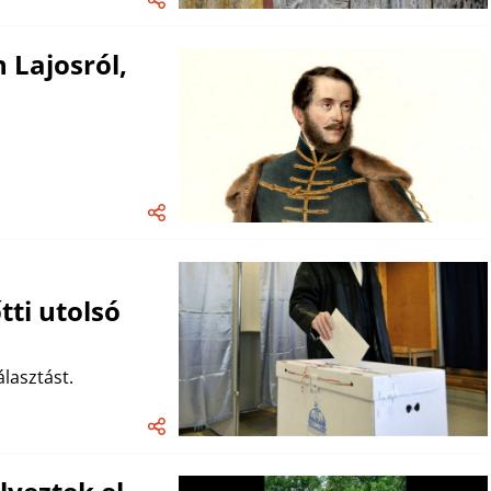
 Lajosról,
ti utolsó
lasztást.