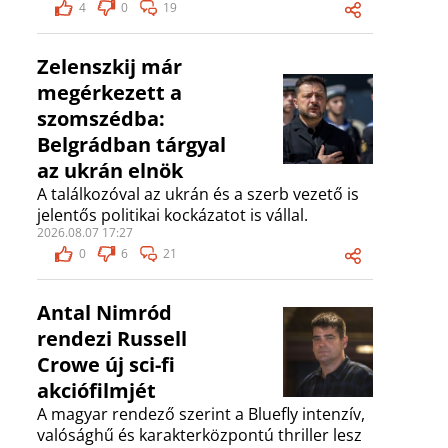
4
0
19
Zelenszkij már
megérkezett a
szomszédba:
Belgrádban tárgyal
az ukrán elnök
A találkozóval az ukrán és a szerb vezető is
jelentős politikai kockázatot is vállal.
2026.08.07 17:27
0
6
21
Antal Nimród
rendezi Russell
Crowe új sci-fi
akciófilmjét
A magyar rendező szerint a Bluefly intenzív,
valósághű és karakterközpontú thriller lesz