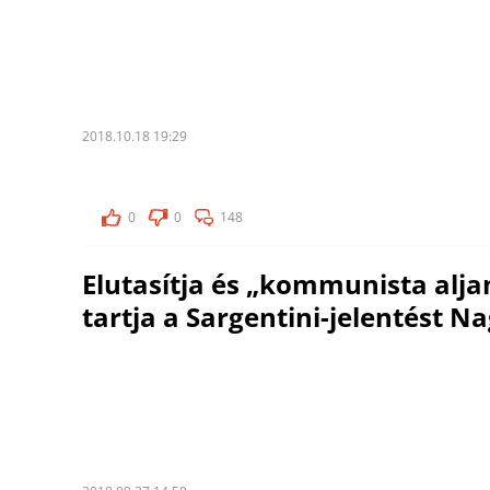
2018.10.18 19:29
0
0
148
Elutasítja és „kommunista al
tartja a Sargentini-jelentést N