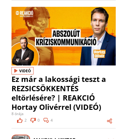
VIDEÓ
Ez már a lakossági teszt a
REZSICSÖKKENTÉS
eltörlésére? | REAKCIÓ
Hortay Olivérrel (VIDEÓ)
8 órája
2
0
4