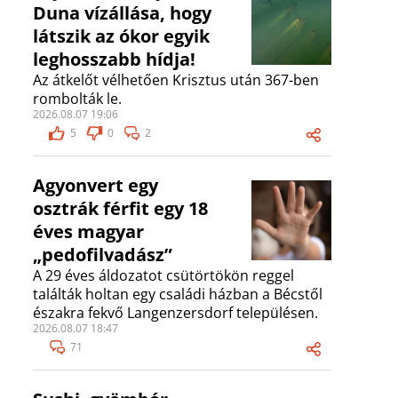
Duna vízállása, hogy
látszik az ókor egyik
leghosszabb hídja!
Az átkelőt vélhetően Krisztus után 367-ben
rombolták le.
2026.08.07 19:06
5
0
2
Agyonvert egy
osztrák férfit egy 18
éves magyar
„pedofilvadász”
A 29 éves áldozatot csütörtökön reggel
találták holtan egy családi házban a Bécstől
északra fekvő Langenzersdorf településen.
2026.08.07 18:47
71