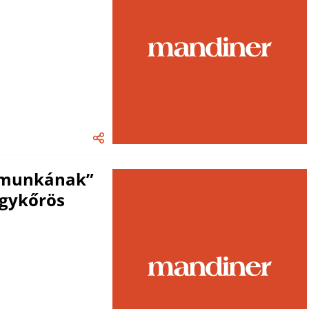
jamunkának”
agykőrös