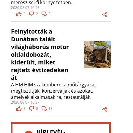
merész sci-fi környezetben.
2026.08.07 16:43
3
2
3
Felnyitották a
Dunában talált
világháborús motor
oldaldobozát,
kiderült, miket
rejtett évtizedeken
át
A HM HIM szakemberei a műtárgyakat
megtisztítják, konzerválják és azokat,
amelyek alkalmasak rá, restaurálják.
2026.08.07 16:37
3
0
13
HÍRLEVÉL-