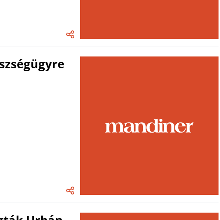
észségügyre
úgták Urbán