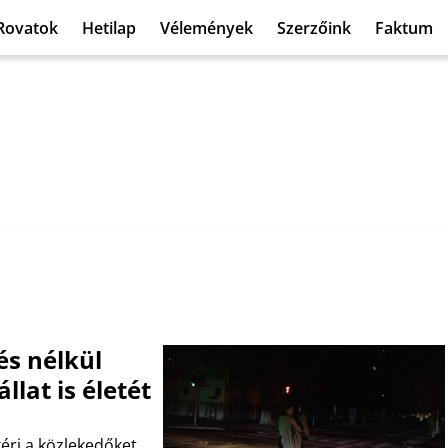
Rovatok
Hetilap
Vélemények
Szerzőink
Faktum
és nélkül
llat is életét
éri a közlekedőket,