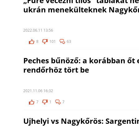
„Fűre vécézni tilos” táblákat he
ukrán menekülteknek Nagykő
2022.06.11 13:56
8
101
63
Peches bűnöző: a korábban őt 
rendőrhöz tört be
2021.11.06 16:32
7
1
7
Ujhelyi vs Nagykőrös: Sargentin