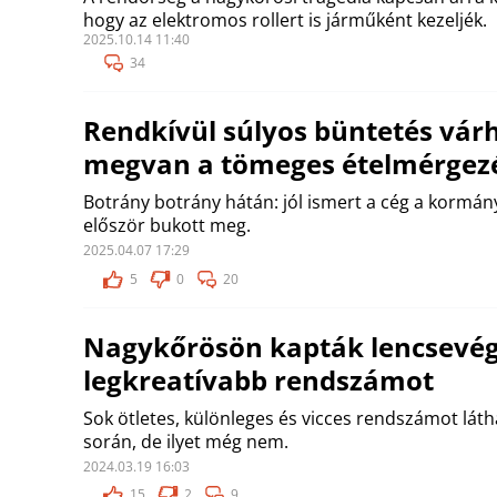
hogy az elektromos rollert is járműként kezeljék.
2025.10.14 11:40
34
Rendkívül súlyos büntetés várh
megvan a tömeges ételmérgezé
Botrány botrány hátán: jól ismert a cég a kormány
először bukott meg.
2025.04.07 17:29
5
0
20
Nagykőrösön kapták lencsevég
legkreatívabb rendszámot
Sok ötletes, különleges és vicces rendszámot lát
során, de ilyet még nem.
2024.03.19 16:03
15
2
9