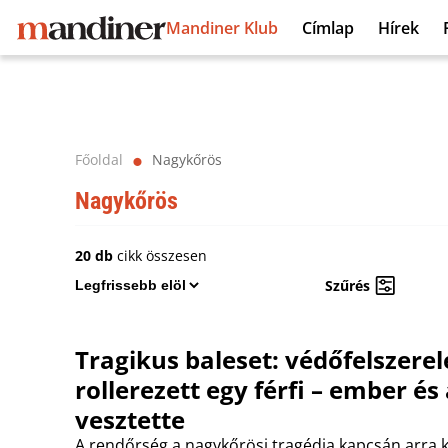
Mandiner Klub
Címlap
Hírek
Főoldal
Nagykőrös
⬤
Nagykőrös
20 db
cikk összesen
Szűrés
Tragikus baleset: védőfelszerel
rollerezett egy férfi – ember és á
vesztette
A rendőrség a nagykőrösi tragédia kapcsán arra k