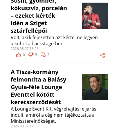
Sushi, gyömbér,
kókuszvíz, porcelán
– ezeket kérték
idén a Sziget
sztárfellépői
Volt, aki kifejezetten azt kérte, ne legyen
alkohol a backstage-ben.
2026.08.07 18:23
0
5
3
A Tisza-kormány
felmondta a Balásy
Gyula-féle Lounge
Eventtel kötött
keretszerződését
A Lounge Event Kft. végrehajtási eljárás
indult, amiről a cég nem tájékoztatta a
Miniszterelnökséget.
2026.08.07 17:38