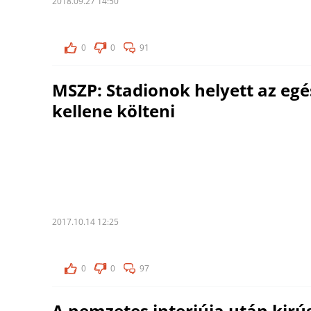
2018.09.27 14:50
0
0
91
MSZP: Stadionok helyett az eg
kellene költeni
2017.10.14 12:25
0
0
97
A nemzetes interjúja után kir