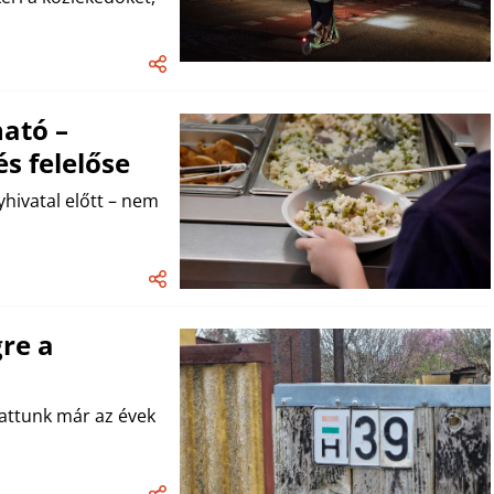
ató –
s felelőse
hivatal előtt – nem
re a
hattunk már az évek