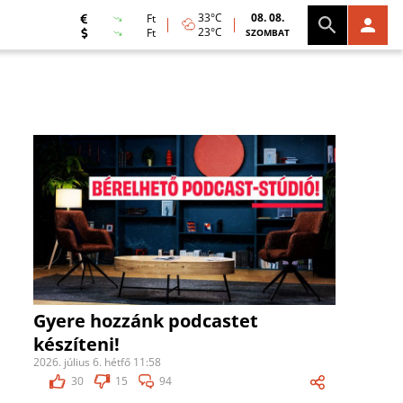
33°C
08. 08.
Ft
23°C
Ft
SZOMBAT
Gyere hozzánk podcastet
készíteni!
2026. július 6. hétfő 11:58
30
15
94