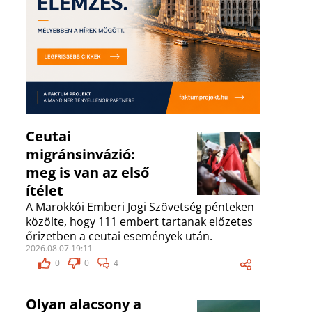
Ceutai
migránsinvázió:
meg is van az első
ítélet
A Marokkói Emberi Jogi Szövetség pénteken
közölte, hogy 111 embert tartanak előzetes
őrizetben a ceutai események után.
2026.08.07 19:11
0
0
4
Olyan alacsony a