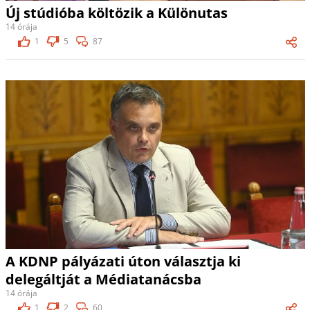
Új stúdióba költözik a Különutas
14 órája
1
5
87
A KDNP pályázati úton választja ki
delegáltját a Médiatanácsba
14 órája
1
2
60