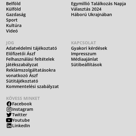
Belföld
Egymillió Találkozás Napja
Külföld
Választás 2024
Gazdaság
Háború Ukrajnában
Sport
Kultúra
Videó
JOG
KAPCSOLAT
Adatvédelmi tájékoztató
Gyakori kérdések
Előfizetői Ászf
Impresszum
Felhasználási feltételek
Médiaajánlat
Játékszabályzat
Sütibeállítások
Reklámszolgáltatásokra
vonatkozó Ászf
Sütitájékoztató
Kommentelési szabályzat
KÖVESS MINKET
Facebook
Instagram
Twitter
Youtube
LinkedIn