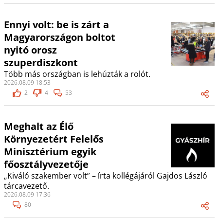
Ennyi volt: be is zárt a
Magyarországon boltot
nyitó orosz
szuperdiszkont
Több más országban is lehúzták a rolót.
2026.08.09 18:53
2
4
53
Meghalt az Élő
Környezetért Felelős
Minisztérium egyik
főosztályvezetője
„Kiváló szakember volt” – írta kollégájáról Gajdos László
tárcavezető.
2026.08.09 17:36
80