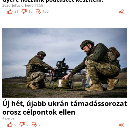
2026. július 6. hétfő 11:58
31
16
100
Új hét, újabb ukrán támadássorozat
orosz célpontok ellen
4 perce
0
0
0