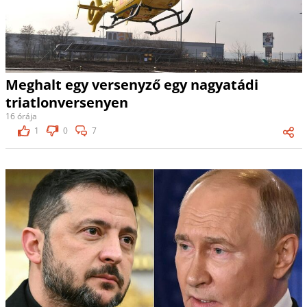
Meghalt egy versenyző egy nagyatádi
triatlonversenyen
16 órája
1
0
7