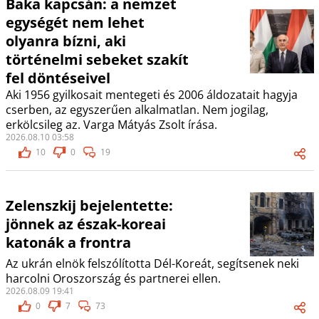
Baka kapcsán: a nemzet
egységét nem lehet
olyanra bízni, aki
történelmi sebeket szakít
fel döntéseivel
Aki 1956 gyilkosait mentegeti és 2006 áldozatait hagyja
cserben, az egyszerűen alkalmatlan. Nem jogilag,
erkölcsileg az. Varga Mátyás Zsolt írása.
2026.08.10 03:58
10
0
19
Zelenszkij bejelentette:
jönnek az észak-koreai
katonák a frontra
Az ukrán elnök felszólította Dél-Koreát, segítsenek neki
harcolni Oroszország és partnerei ellen.
2026.08.09 19:41
0
7
73