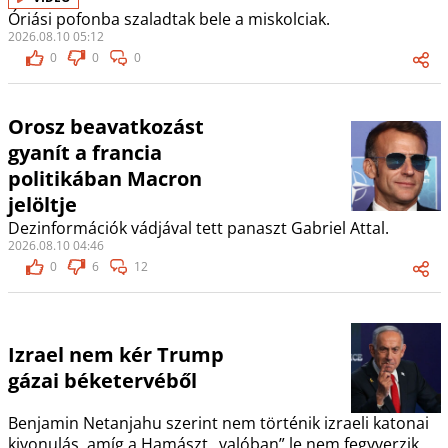
Óriási pofonba szaladtak bele a miskolciak.
2026.08.10 05:12
0
0
0
Orosz beavatkozást
gyanít a francia
politikában Macron
jelöltje
Dezinformációk vádjával tett panaszt Gabriel Attal.
2026.08.10 04:46
0
6
12
Izrael nem kér Trump
gázai béketervéből
Benjamin Netanjahu szerint nem történik izraeli katonai
kivonulás, amíg a Hamászt „valóban” le nem fegyverzik.