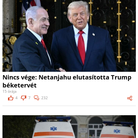
Nincs vége: Netanjahu elutasította Trump
béketervét
15 órája
4
7
232