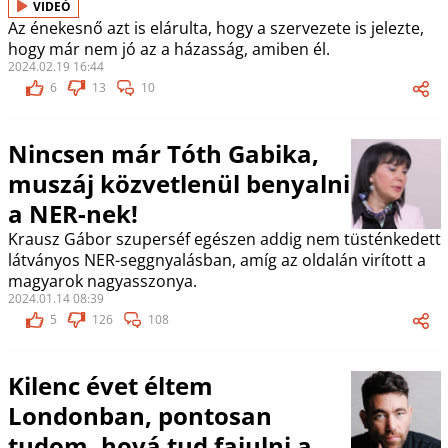
VIDEÓ
Az énekesnő azt is elárulta, hogy a szervezete is jelezte,
hogy már nem jó az a házasság, amiben él.
2024.02.19 16:44
6
13
10
Nincsen már Tóth Gabika,
muszáj közvetlenül benyalni
a NER-nek!
Krausz Gábor szuperséf egészen addig nem tüsténkedett
látványos NER-seggnyalásban, amíg az oldalán virított a
magyarok nagyasszonya.
2024.01.14 08:39
5
126
108
Kilenc évet éltem
Londonban, pontosan
tudom, hová tud fajulni a