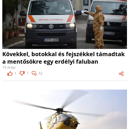
Kövekkel, botokkal és fejszékkel támadtak
a mentősökre egy erdélyi faluban
16 órája
1
1
52