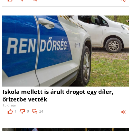
Iskola mellett is árult drogot egy díler,
őrizetbe vették
15 órája
1
0
24