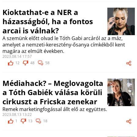
Kioktathat-e a NER a
házasságból, ha a fontos
arcai is válnak?
A szemünk előtt olvad le Tóth Gabi arcáról az a máz,
amelyet a nemzeti-keresztény-ősanya címkékből kent
magára az elmúlt években.
2023.08.14 17:57
12
48
58
Médiahack? – Meglovagolta
a Tóth Gabiék válása körüli
cirkuszt a Fricska zenekar
Remek marketingfogással állt elő az együttes.
2023.08.13 13:22
1
13
18