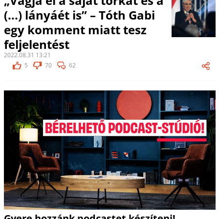
„Vágja el a saját torkát és a
(...) lányáét is” – Tóth Gabi
egy komment miatt tesz
feljelentést
2022.08.31 13:21
5
70
62
Gyere hozzánk podcastet készíteni!