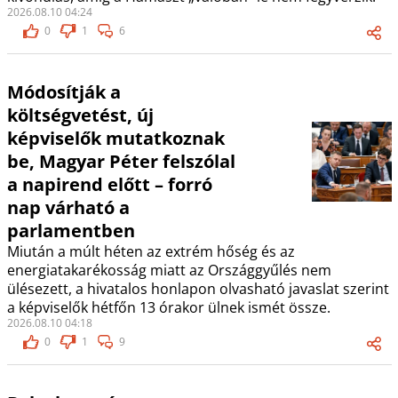
2026.08.10 04:24
0
1
6
Módosítják a
költségvetést, új
képviselők mutatkoznak
be, Magyar Péter felszólal
a napirend előtt – forró
nap várható a
parlamentben
Miután a múlt héten az extrém hőség és az
energiatakarékosság miatt az Országgyűlés nem
ülésezett, a hivatalos honlapon olvasható javaslat szerint
a képviselők hétfőn 13 órakor ülnek ismét össze.
2026.08.10 04:18
0
1
9