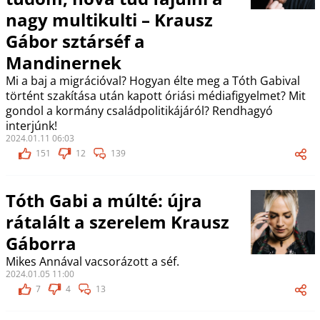
nagy multikulti – Krausz
Gábor sztárséf a
Mandinernek
Mi a baj a migrációval? Hogyan élte meg a Tóth Gabival
történt szakítása után kapott óriási médiafigyelmet? Mit
gondol a kormány családpolitikájáról? Rendhagyó
interjúnk!
2024.01.11 06:03
151
12
139
Tóth Gabi a múlté: újra
rátalált a szerelem Krausz
Gáborra
Mikes Annával vacsorázott a séf.
2024.01.05 11:00
7
4
13