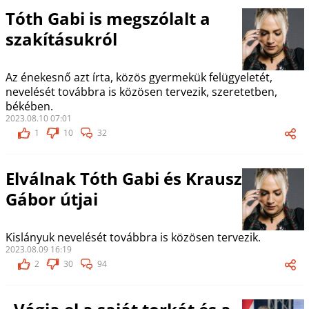
Tóth Gabi is megszólalt a
szakításukról
Az énekesnő azt írta, közös gyermekük felügyeletét,
nevelését továbbra is közösen tervezik, szeretetben,
békében.
2023.08.10 07:01
1
10
32
Elválnak Tóth Gabi és Krausz
Gábor útjai
Kislányuk nevelését továbbra is közösen tervezik.
2023.08.09 16:19
2
30
94