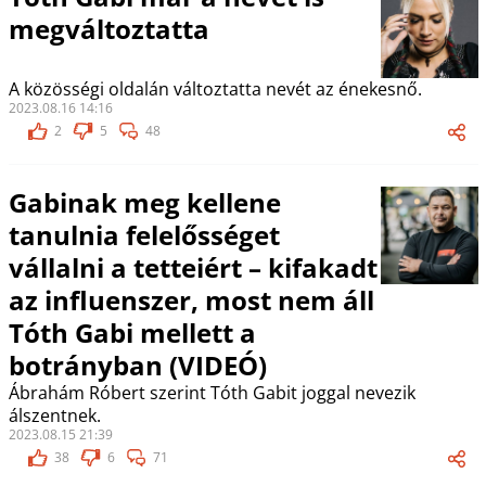
megváltoztatta
A közösségi oldalán változtatta nevét az énekesnő.
2023.08.16 14:16
2
5
48
Gabinak meg kellene
tanulnia felelősséget
vállalni a tetteiért – kifakadt
az influenszer, most nem áll
Tóth Gabi mellett a
botrányban (VIDEÓ)
Ábrahám Róbert szerint Tóth Gabit joggal nevezik
álszentnek.
2023.08.15 21:39
38
6
71