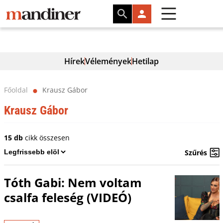
Hírek
Vélemények
Hetilap
Főoldal
Krausz Gábor
⬤
Krausz Gábor
15 db
cikk összesen
Szűrés
Tóth Gabi: Nem voltam
csalfa feleség (VIDEÓ)