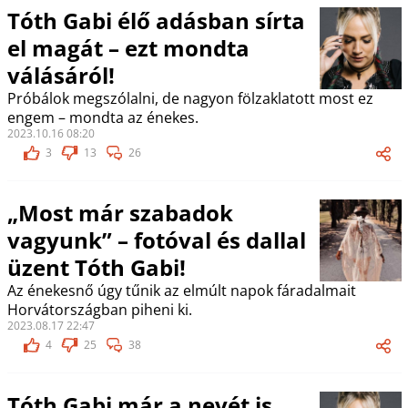
Tóth Gabi élő adásban sírta
el magát – ezt mondta
válásáról!
Próbálok megszólalni, de nagyon fölzaklatott most ez
engem – mondta az énekes.
2023.10.16 08:20
3
13
26
„Most már szabadok
vagyunk” – fotóval és dallal
üzent Tóth Gabi!
Az énekesnő úgy tűnik az elmúlt napok fáradalmait
Horvátországban piheni ki.
2023.08.17 22:47
4
25
38
Tóth Gabi már a nevét is