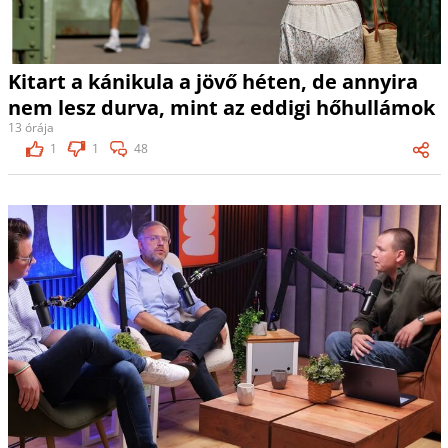
Kitart a kánikula a jövő héten, de annyira
nem lesz durva, mint az eddigi hőhullámok
13 órája
1
1
48