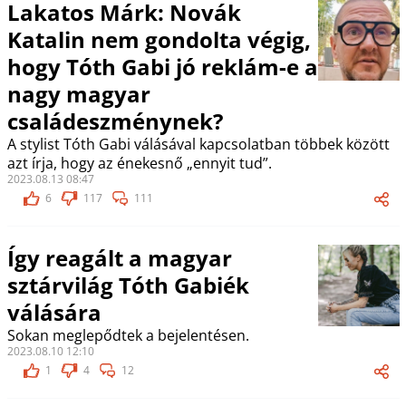
Lakatos Márk: Novák
Katalin nem gondolta végig,
hogy Tóth Gabi jó reklám-e a
nagy magyar
családeszménynek?
A stylist Tóth Gabi válásával kapcsolatban többek között
azt írja, hogy az énekesnő „ennyit tud”.
2023.08.13 08:47
6
117
111
Így reagált a magyar
sztárvilág Tóth Gabiék
válására
Sokan meglepődtek a bejelentésen.
2023.08.10 12:10
1
4
12