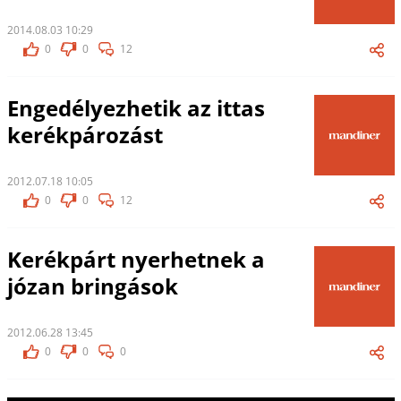
2014.08.03 10:29
0
0
12
Engedélyezhetik az ittas
kerékpározást
2012.07.18 10:05
0
0
12
Kerékpárt nyerhetnek a
józan bringások
2012.06.28 13:45
0
0
0