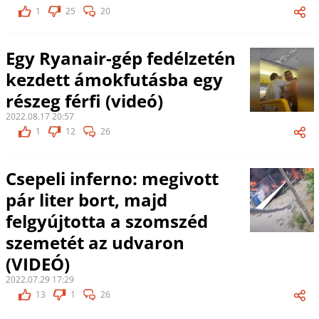
1
25
20
Egy Ryanair-gép fedélzetén
kezdett ámokfutásba egy
részeg férfi (videó)
2022.08.17 20:57
1
12
26
Csepeli inferno: megivott
pár liter bort, majd
felgyújtotta a szomszéd
szemetét az udvaron
(VIDEÓ)
2022.07.29 17:29
13
1
26