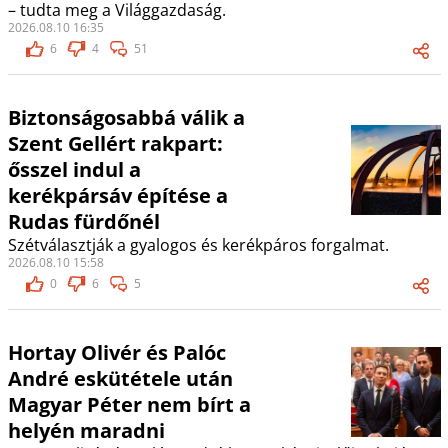
– tudta meg a Világgazdaság.
2026.08.10 16:35
6
4
51
Biztonságosabbá válik a
Szent Gellért rakpart:
ősszel indul a
kerékpársáv építése a
Rudas fürdőnél
Szétválasztják a gyalogos és kerékpáros forgalmat.
2026.08.10 15:58
0
6
5
Hortay Olivér és Palóc
André eskütétele után
Magyar Péter nem bírt a
helyén maradni