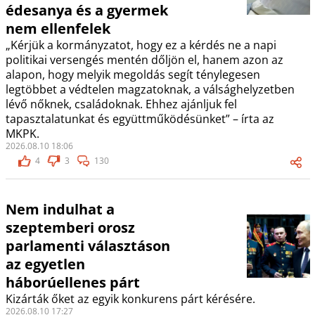
édesanya és a gyermek
nem ellenfelek
„Kérjük a kormányzatot, hogy ez a kérdés ne a napi
politikai versengés mentén dőljön el, hanem azon az
alapon, hogy melyik megoldás segít ténylegesen
legtöbbet a védtelen magzatoknak, a válsághelyzetben
lévő nőknek, családoknak. Ehhez ajánljuk fel
tapasztalatunkat és együttműködésünket” – írta az
MKPK.
2026.08.10 18:06
4
3
130
Nem indulhat a
szeptemberi orosz
parlamenti választáson
az egyetlen
háborúellenes párt
Kizárták őket az egyik konkurens párt kérésére.
2026.08.10 17:27