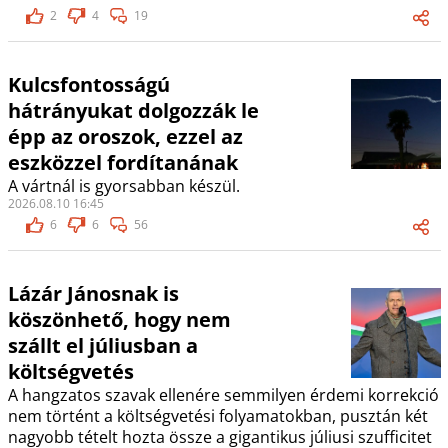
2
4
19
Kulcsfontosságú
hátrányukat dolgozzák le
épp az oroszok, ezzel az
eszközzel fordítanának
A vártnál is gyorsabban készül.
2026.08.10 16:45
6
6
56
Lázár Jánosnak is
köszönhető, hogy nem
szállt el júliusban a
költségvetés
A hangzatos szavak ellenére semmilyen érdemi korrekció
nem történt a költségvetési folyamatokban, pusztán két
nagyobb tételt hozta össze a gigantikus júliusi szufficitet