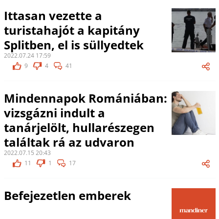
Ittasan vezette a
turistahajót a kapitány
Splitben, el is süllyedtek
2022.07.24 17:59
9
4
41
Mindennapok Romániában:
vizsgázni indult a
tanárjelölt, hullarészegen
találtak rá az udvaron
2022.07.15 20:43
11
1
17
Befejezetlen emberek