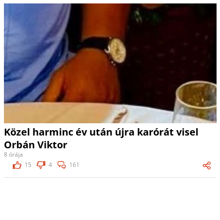
Közel harminc év után újra karórát visel
Orbán Viktor
8 órája
15
4
161