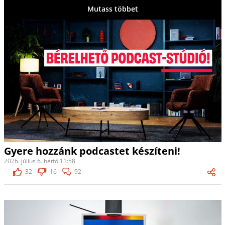
Mutass többet
Gyere hozzánk podcastet készíteni!
2026. július 6. hétfő 11:58
32
16
92