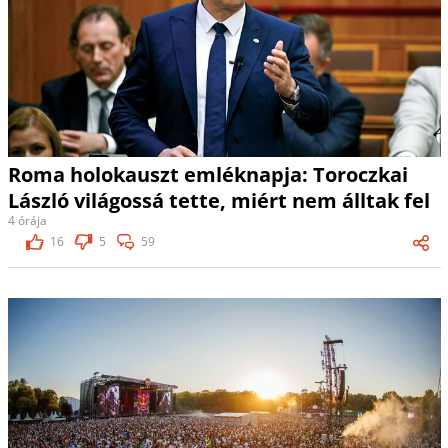
Roma holokauszt emléknapja: Toroczkai
László világossá tette, miért nem álltak fel
4 órája
16
5
59