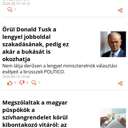
2026.08.10 19:13
1
Örül Donald Tusk a
lengyel jobboldal
szakadásának, pedig ez
akár a bukását is
okozhatja
Nem látja derűsen a lengyel miniszterelnök választási
esélyeit a brüsszeli POLITICO.
2026.08.10 19:00
0
0
1
Megszólaltak a magyar
püspökök a
szívhangrendelet körül
kibontakozó vitáról: az