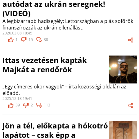
autódat az ukrán seregnek!
(VIDEÓ)
A legbizarrabb hadisegély: Lettországban a piás sofőrök
finanszírozzák az ukrán ellenállást.
2026.03.08 10:45
1
15
38
Ittas vezetésen kapták
Majkát a rendőrök
„Egy címeres ökör vagyok” – írta közösségi oldalán az
előadó.
2025.12.18 19:41
39
2
113
Jön a tél, előkapta a hókotró
lapátot – csak épp a