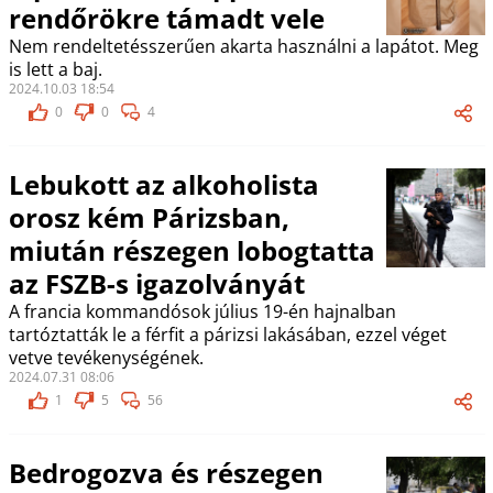
rendőrökre támadt vele
Nem rendeltetésszerűen akarta használni a lapátot. Meg
is lett a baj.
2024.10.03 18:54
0
0
4
Lebukott az alkoholista
orosz kém Párizsban,
miután részegen lobogtatta
az FSZB-s igazolványát
A francia kommandósok július 19-én hajnalban
tartóztatták le a férfit a párizsi lakásában, ezzel véget
vetve tevékenységének.
2024.07.31 08:06
1
5
56
Bedrogozva és részegen