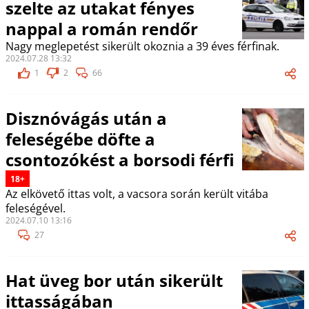
szelte az utakat fényes
nappal a román rendőr
Nagy meglepetést sikerült okoznia a 39 éves férfinak.
2024.07.28 13:32
1
2
66
Disznóvágás után a
feleségébe döfte a
csontozókést a borsodi férfi
18+
Az elkövető ittas volt, a vacsora során került vitába
feleségével.
2024.07.10 13:16
27
Hat üveg bor után sikerült
ittasságában