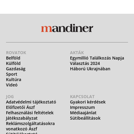
ROVATOK
AKTÁK
Belföld
Egymillió Találkozás Napja
Külföld
Választás 2024
Gazdaság
Háború Ukrajnában
Sport
Kultúra
Videó
JOG
KAPCSOLAT
Adatvédelmi tájékoztató
Gyakori kérdések
Előfizetői Ászf
Impresszum
Felhasználási feltételek
Médiaajánlat
Játékszabályzat
Sütibeállítások
Reklámszolgáltatásokra
vonatkozó Ászf