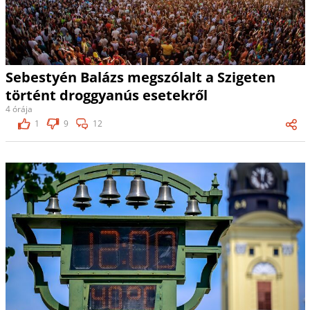
Sebestyén Balázs megszólalt a Szigeten
történt droggyanús esetekről
4 órája
1
9
12