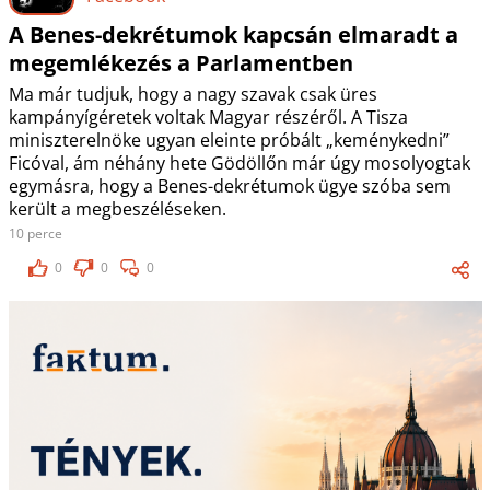
A Benes-dekrétumok kapcsán elmaradt a
megemlékezés a Parlamentben
Ma már tudjuk, hogy a nagy szavak csak üres
kampányígéretek voltak Magyar részéről. A Tisza
miniszterelnöke ugyan eleinte próbált „keménykedni”
Ficóval, ám néhány hete Gödöllőn már úgy mosolyogtak
egymásra, hogy a Benes-dekrétumok ügye szóba sem
került a megbeszéléseken.
10 perce
0
0
0