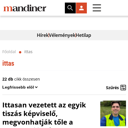
Hírek
Vélemények
Hetilap
Főoldal
ittas
⬤
ittas
22 db
cikk összesen
Szűrés
Ittasan vezetett az egyik
tiszás képviselő,
megvonhatják tőle a