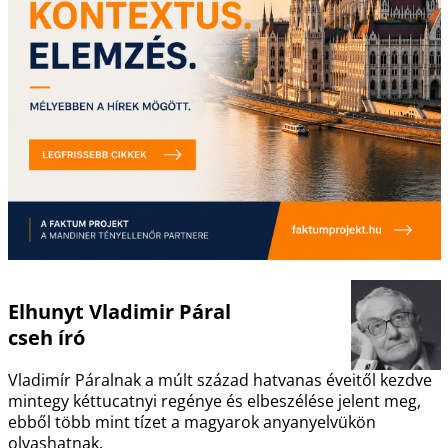
Elhunyt Vladimir Páral
cseh író
Vladimír Páralnak a múlt század hatvanas éveitől kezdve
mintegy kéttucatnyi regénye és elbeszélése jelent meg,
ebből több mint tízet a magyarok anyanyelvükön
olvashatnak.