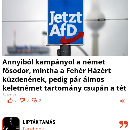
Annyiból kampányol a német
fősodor, mintha a Fehér Házért
küzdenének, pedig pár álmos
keletnémet tartomány csupán a tét
15 perce
0
0
0
LIPTÁK TAMÁS
Facebook