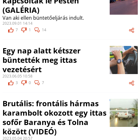
kapcsoltak le Pesten
(GALÉRIA)
Van aki ellen büntetőeljárás indult.
2023.09.01 14:14
7
1
14
Egy nap alatt kétszer
büntették meg ittas
vezetésért
2023.06.05 10:58
3
0
7
Brutális: frontális hármas
karambolt okozott egy ittas
sofőr Baranya és Tolna
között (VIDEÓ)
2023.05.04 20:57