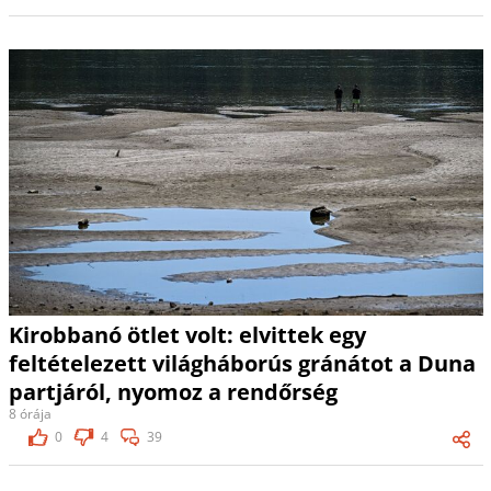
Kirobbanó ötlet volt: elvittek egy
feltételezett világháborús gránátot a Duna
partjáról, nyomoz a rendőrség
8 órája
0
4
39