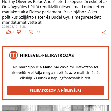
Hortay Olivér és Palóc André letette képviselői esküjét az
Országgyűlés hétfői rendkívüli ülésén, majd mindketten
csatlakoztak a Fidesz parlamenti frakciójához. A két
politikus Szijjártó Péter és Budai Gyula megüresedett
mandátumát vette át.
2026.08.10 15:28
1
33
165
HÍRLEVÉL-FELIRATKOZÁS
Ne maradjon le a
Mandiner
cikkeiről, iratkozzon fel
hírlevelünkre! Adja meg a nevét és az e-mail-címét, és
elküldjük Önnek a nap legfontosabb híreit.
FELIRATKOZOM A HÍRLEVÉLRE