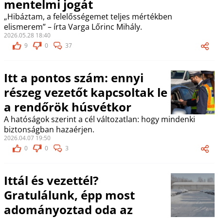
mentelmi jogát
„Hibáztam, a felelősségemet teljes mértékben
elismerem” – írta Varga Lőrinc Mihály.
2026.05.28 18:40
9
0
37
Itt a pontos szám: ennyi
részeg vezetőt kapcsoltak le
a rendőrök húsvétkor
A hatóságok szerint a cél változatlan: hogy mindenki
biztonságban hazaérjen.
2026.04.07 19:50
0
0
3
Ittál és vezettél?
Gratulálunk, épp most
adományoztad oda az