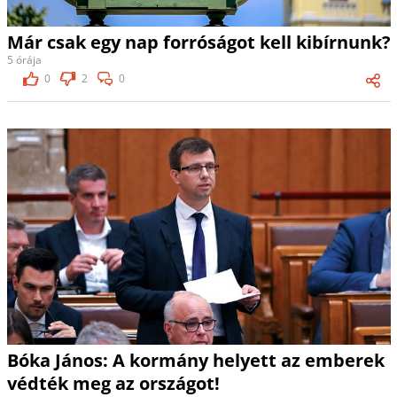
Már csak egy nap forróságot kell kibírnunk?
5 órája
0
2
0
Bóka János: A kormány helyett az emberek
védték meg az országot!