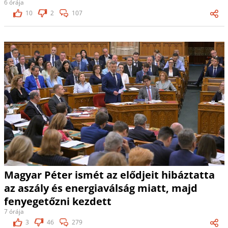
6 órája
10
2
107
Magyar Péter ismét az elődjeit hibáztatta
az aszály és energiaválság miatt, majd
fenyegetőzni kezdett
7 órája
3
46
279