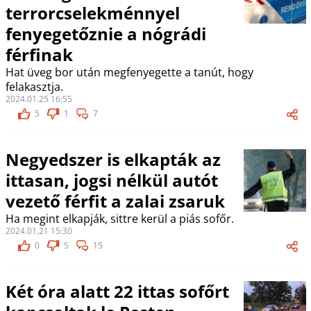
terrorcselekménnyel
fenyegetőznie a nógrádi
férfinak
Hat üveg bor után megfenyegette a tanút, hogy
felakasztja.
2024.01.25 16:55
5
1
7
Negyedszer is elkapták az
ittasan, jogsi nélkül autót
vezető férfit a zalai zsaruk
Ha megint elkapják, sittre kerül a piás sofőr.
2024.01.21 15:30
0
5
15
Két óra alatt 22 ittas sofőrt