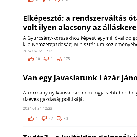
Elképesztő: a rendszerváltás ó
volt ilyen alacsony az álláske
A Gyurcsány-korszakhoz képest egymillióval dolg
ki a Nemzetgazdasági Minisztérium közleményébő
2024.04.02 11:12
10
1
175
Van egy javaslatunk Lázár Ján
A kormány nyilvánvalóan nem fogja sebtében hel
tízéves gazdaságpolitikáját.
2024.01.31 12:23
1
42
30