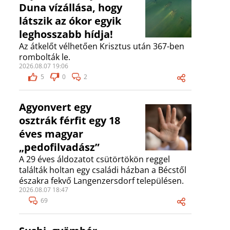
Duna vízállása, hogy
látszik az ókor egyik
leghosszabb hídja!
Az átkelőt vélhetően Krisztus után 367-ben
rombolták le.
2026.08.07 19:06
5
0
2
Agyonvert egy
osztrák férfit egy 18
éves magyar
„pedofilvadász”
A 29 éves áldozatot csütörtökön reggel
találták holtan egy családi házban a Bécstől
északra fekvő Langenzersdorf településen.
2026.08.07 18:47
69