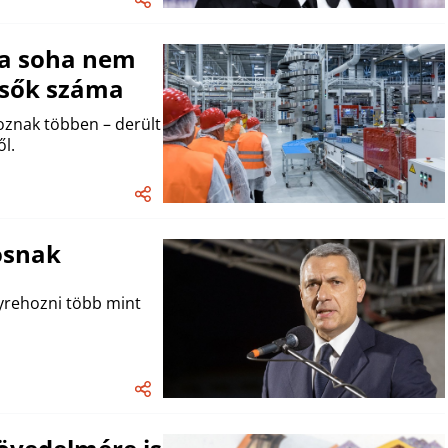
ta soha nem
resők száma
oznak többen – derült
l.
osnak
yrehozni több mint