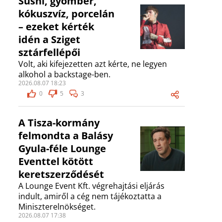
Sushi, gyömbér,
kókuszvíz, porcelán
– ezeket kérték
idén a Sziget
sztárfellépői
Volt, aki kifejezetten azt kérte, ne legyen
alkohol a backstage-ben.
2026.08.07 18:23
0
5
3
A Tisza-kormány
felmondta a Balásy
Gyula-féle Lounge
Eventtel kötött
keretszerződését
A Lounge Event Kft. végrehajtási eljárás
indult, amiről a cég nem tájékoztatta a
Miniszterelnökséget.
2026.08.07 17:38