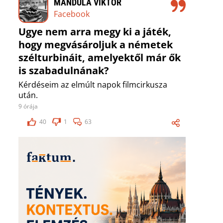
MANDULA VIKTOR
Facebook
Ugye nem arra megy ki a játék,
hogy megvásároljuk a németek
szélturbináit, amelyektől már ők
is szabadulnának?
Kérdéseim az elmúlt napok filmcirkusza
után.
9 órája
40
1
63