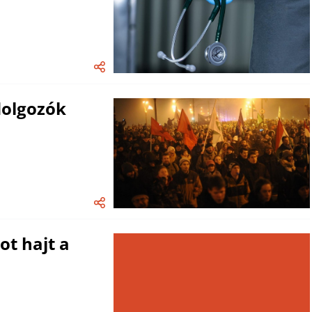
dolgozók
t hajt a