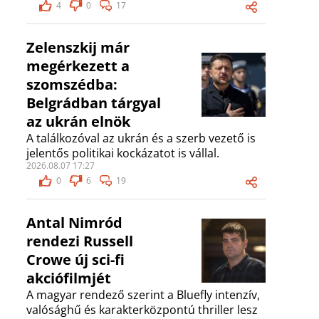
4
0
17
Zelenszkij már
megérkezett a
szomszédba:
Belgrádban tárgyal
az ukrán elnök
A találkozóval az ukrán és a szerb vezető is
jelentős politikai kockázatot is vállal.
2026.08.07 17:27
0
6
19
Antal Nimród
rendezi Russell
Crowe új sci-fi
akciófilmjét
A magyar rendező szerint a Bluefly intenzív,
valósághű és karakterközpontú thriller lesz