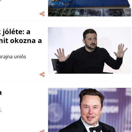
jóléte: a
mit okozna a
krajna uniós
a
.