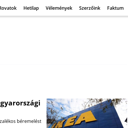
Rovatok
Hetilap
Vélemények
Szerzőink
Faktum
agyarországi
zalékos béremelést
.