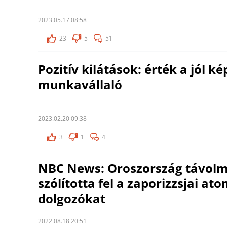
2023.05.17 08:58
23
5
51
Pozitív kilátások: érték a jól ké
munkavállaló
2023.02.20 09:38
3
1
4
NBC News: Oroszország távol
szólította fel a zaporizzsjai 
dolgozókat
2022.08.18 20:51