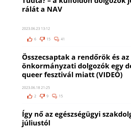
Tudta? – a külföldön dolgozók 
rálát a NAV
2023.06.23 13:12
6
15
41
Összecsaptak a rendőrök és az
önkormányzati dolgozók egy dé
queer fesztivál miatt (VIDEÓ)
2023.06.18 21:25
2
9
15
Így nő az egészségügyi szakdol
júliustól