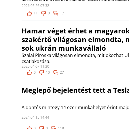
2026.05.26 07:32
11
0
17
Hamar véget érhet a magyarok 
szakértő világosan elmondta, 
sok ukrán munkavállaló
Szalai Piroska világosan elmondta, mit okozhat U
csatlakozása.
2025.04.07 11:30
0
10
27
Meglepő bejelentést tett a Tesl
A döntés mintegy 14 ezer munkahelyet érint majd
2024.04.15 14:44
0
0
118