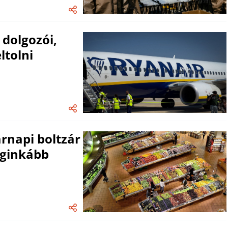
 dolgozói,
ltolni
árnapi boltzár
eginkább