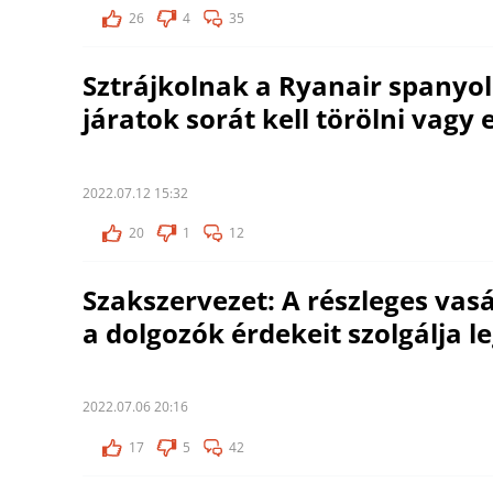
26
4
35
Sztrájkolnak a Ryanair spanyol
járatok sorát kell törölni vagy e
2022.07.12 15:32
20
1
12
Szakszervezet: A részleges vas
a dolgozók érdekeit szolgálja l
2022.07.06 20:16
17
5
42