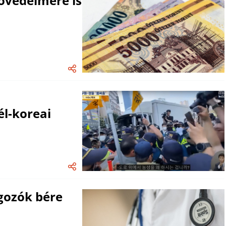
jövedelmére is
l-koreai
gozók bére