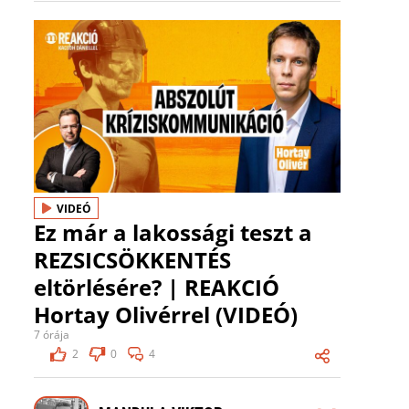
VIDEÓ
Ez már a lakossági teszt a
REZSICSÖKKENTÉS
eltörlésére? | REAKCIÓ
Hortay Olivérrel (VIDEÓ)
7 órája
2
0
4