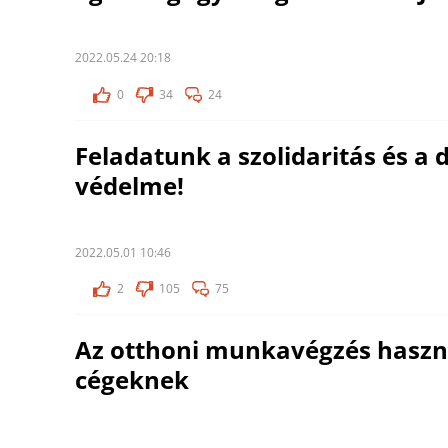
2022.05.24 20:18
0
34
24
Feladatunk a szolidaritás és a 
védelme!
2022.05.01 10:46
2
105
75
Az otthoni munkavégzés haszno
cégeknek