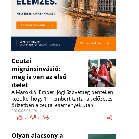
Ceutai
migránsinvázió:
meg is van az első
ítélet
A Marokkói Emberi Jogi Szövetség pénteken
közölte, hogy 111 embert tartanak előzetes
őrizetben a ceutai események után.
2026.08.07 19:11
0
0
4
Olyan alacsony a