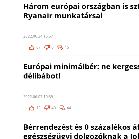
Három európai országban is sz
Ryanair munkatársai
2022.06.24 16:57
67
0
46
Európai minimálbér: ne kerge
délibábot!
2022.06.07 10:39
13
40
44
Bérrendezést és 0 százalékos áf
egészségügyi dolgozóknak a Jo