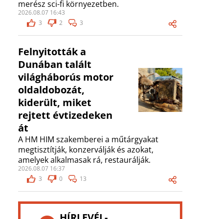
merész sci-fi környezetben.
2026.08.07 16:43
3
2
3
Felnyitották a
Dunában talált
világháborús motor
oldaldobozát,
kiderült, miket
rejtett évtizedeken
át
A HM HIM szakemberei a műtárgyakat
megtisztítják, konzerválják és azokat,
amelyek alkalmasak rá, restaurálják.
2026.08.07 16:37
3
0
13
HÍRLEVÉL-