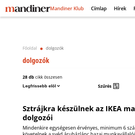
Mandiner Klub
Címlap
Hírek
Főoldal
dolgozók
⬤
dolgozók
28 db
cikk összesen
Szűrés
Sztrájkra készülnek az IKEA m
dolgozói
Mindenkire egységesen érvényes, minimum 6 szá
követelnek a svéd áruházlánc hazai munkavállalói