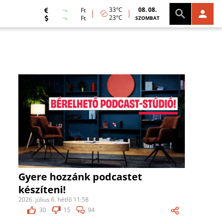
33°C
08. 08.
Ft
23°C
Ft
SZOMBAT
Gyere hozzánk podcastet
készíteni!
2026. július 6. hétfő 11:58
30
15
94