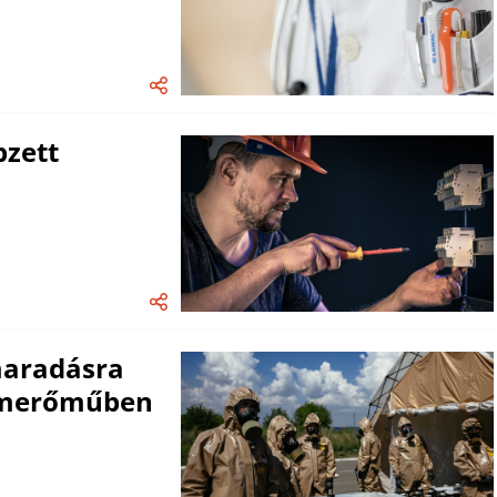
pzett
maradásra
atomerőműben