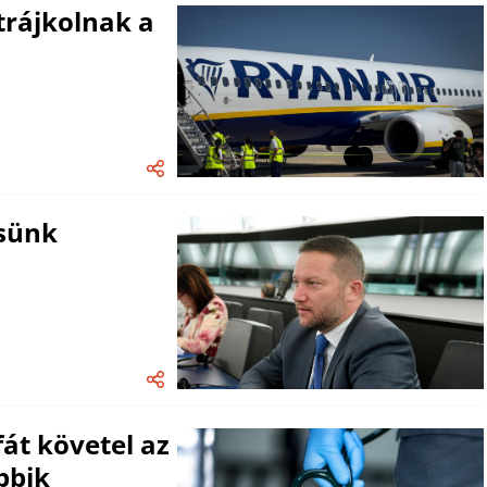
trájkolnak a
ssünk
át követel az
bbik