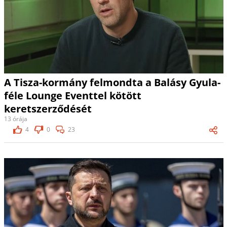
A Tisza-kormány felmondta a Balásy Gyula-
féle Lounge Eventtel kötött
keretszerződését
13 órája
4
0
23