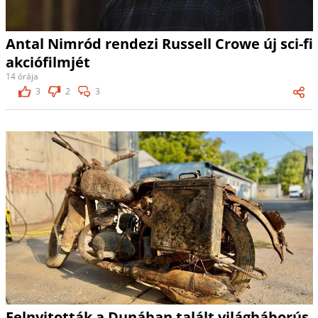
Antal Nimród rendezi Russell Crowe új sci-fi
akciófilmjét
14 órája
3
2
3
Felnyitották a Dunában talált világháborús