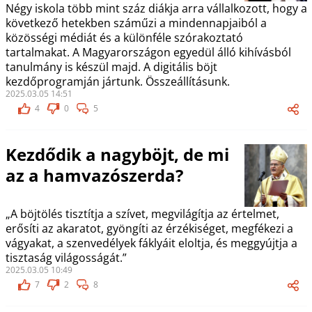
Négy iskola több mint száz diákja arra vállalkozott, hogy a
következő hetekben száműzi a mindennapjaiból a
közösségi médiát és a különféle szórakoztató
tartalmakat. A Magyarországon egyedül álló kihívásból
tanulmány is készül majd. A digitális böjt
kezdőprogramján jártunk. Összeállításunk.
2025.03.05 14:51
4
0
5
Kezdődik a nagyböjt, de mi
az a hamvazószerda?
„A böjtölés tisztítja a szívet, megvilágítja az értelmet,
erősíti az akaratot, gyöngíti az érzékiséget, megfékezi a
vágyakat, a szenvedélyek fáklyáit eloltja, és meggyújtja a
tisztaság világosságát.”
2025.03.05 10:49
7
2
8