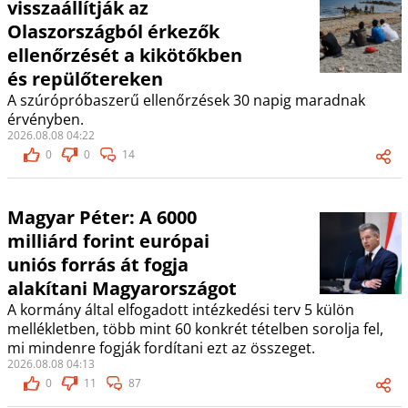
visszaállítják az
Olaszországból érkezők
ellenőrzését a kikötőkben
és repülőtereken
A szúrópróbaszerű ellenőrzések 30 napig maradnak
érvényben.
2026.08.08 04:22
0
0
14
Magyar Péter: A 6000
milliárd forint európai
uniós forrás át fogja
alakítani Magyarországot
A kormány által elfogadott intézkedési terv 5 külön
mellékletben, több mint 60 konkrét tételben sorolja fel,
mi mindenre fogják fordítani ezt az összeget.
2026.08.08 04:13
0
11
87