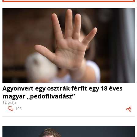
Agyonvert egy osztrák férfit egy 18 éves
magyar „pedofilvadász”
12 órája
103