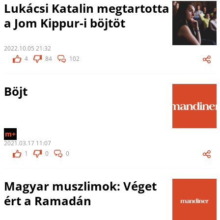
Lukácsi Katalin megtartotta
a Jom Kippur-i böjtöt
2022.10.05 21:32
4
84
102
Böjt
m+
2021.03.17 11:07
1
0
0
Magyar muszlimok: Véget
ért a Ramadán