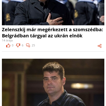
Zelenszkij már megérkezett a szomszédba:
Belgrádban tárgyal az ukrán elnök
14 órája
0
6
25