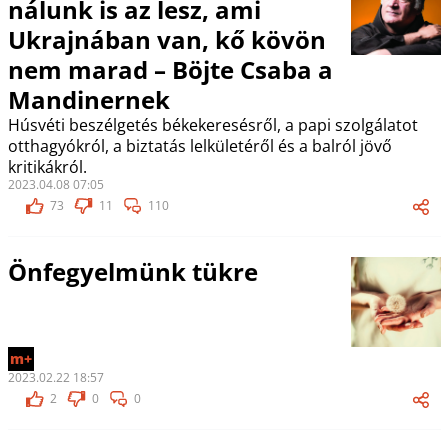
nálunk is az lesz, ami
Ukrajnában van, kő kövön
nem marad – Böjte Csaba a
Mandinernek
Húsvéti beszélgetés békekeresésről, a papi szolgálatot
otthagyókról, a biztatás lelkületéről és a balról jövő
kritikákról.
2023.04.08 07:05
73
11
110
Önfegyelmünk tükre
m+
2023.02.22 18:57
2
0
0