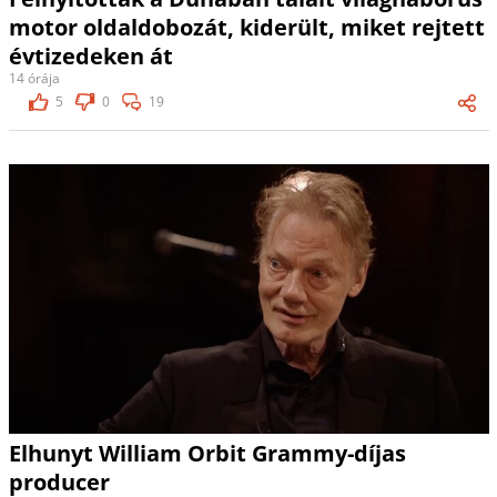
motor oldaldobozát, kiderült, miket rejtett
évtizedeken át
14 órája
5
0
19
Elhunyt William Orbit Grammy-díjas
producer