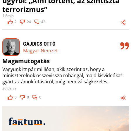
ügyről: „Ami történt, az színtiszta
terrorizmus”
1 órája
2
24
42
GAJDICS OTTÓ
Magyar Nemzet
Magamutogatás
Vagyunk itt pár millióan, akik szerint az, hogy a
miniszterelnök összevissza rohangál, majd kisvideókat
gyárt az ámokfutásáról, még nem válságkezelés.
26 perce
0
0
0