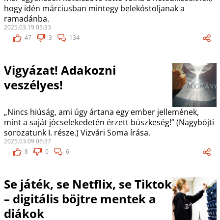
hogy idén márciusban mintegy belekóstoljanak a
ramadánba.
2025.03.19 05:33
47
3
134
Vigyázat! Adakozni
veszélyes!
„Nincs hiúság, ami úgy ártana egy ember jellemének,
mint a saját jócselekedetén érzett büszkeség!” (Nagyböjti
sorozatunk I. része.) Vizvári Soma írása.
2025.03.09 06:37
8
0
6
Se játék, se Netflix, se Tiktok
– digitális böjtre mentek a
diákok