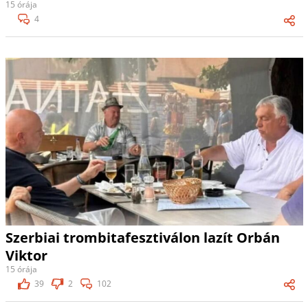
15 órája
4
Szerbiai trombitafesztiválon lazít Orbán
Viktor
15 órája
39
2
102