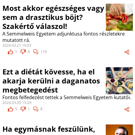
Most akkor egészséges vagy
sem a drasztikus böjt?
Szakértő válaszol!
A Semmelweis Egyetem adjunktusa fontos részletekre
mutatott rá.
2024.03.21 10:03
1
4
119
Ezt a diétát kövesse, ha el
akarja kerülni a daganatos
megbetegedést
Fontos felfedezést tettek a Semmelweis Egyetem kutatói.
2024.03.05 15:29
5
1
8
Ha egymásnak feszülünk,