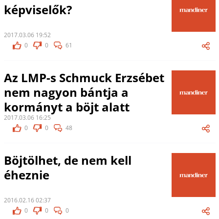
képviselők?
2017.03.06 19:52
0
0
61
Az LMP-s Schmuck Erzsébet
nem nagyon bántja a
kormányt a böjt alatt
2017.03.06 16:25
0
0
48
Böjtölhet, de nem kell
éheznie
2016.02.16 02:37
0
0
0