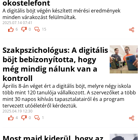
okostelefont
A digitális böjt végén készített mérési eredmények
minden várakozást felülmúltak.
2025.07.14 07:41
6
0
15
Szakpszichológus: A digitális
böjt bebizonyította, hogy
még mindig nálunk van a
kontroll
Április 8-án véget ért a digitális böjt, melyre négy iskola
több mint 120 tanulója vállalkozott. A szervezőket a több
mint 30 napos kihívás tapasztalatairól és a program
tervezett utóéletéről kérdeztük.
2025.04.19 12:30
4
0
1
Most majd kiderül, hogy az