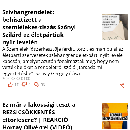
Szívhangrendelet:
behisztizett a
szemlélekes-tiszás Szőnyi
Szilárd az életpártiak
nyílt levelén
A Szemlélek főszerkesztője ferdít, torzít és manipulál az
életpárti szervezetek szívhangrendelet-párti nyílt levele
kapcsán, amelyet azután fogalmaztak meg, hogy nem
vették be őket a rendeletről szóló „társadalmi
egyeztetésbe”. Szilvay Gergely írása.
2026.08.08 04:00
17
1
53
Ez már a lakossági teszt a
REZSICSÖKKENTÉS
eltörlésére? | REAKCIÓ
Hortay Olivérrel (VIDEÓ)