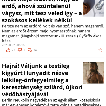
erdő, ahová szüntelenül
vágysz, mit tesz veled így – a
szokásos kellékek nélkül
Persze nem az erdőről volt és van szó, hanem magamról.
Nem az erdőt érzem majd nyomasztónak, hanem
magamat. (Nagyböjti sorozatunk III. része.) Győrffy Ákos
írása.
2025.03.23 06:16
27
1
34
Hajrá! Váljunk a testileg
kigyúrt Hunyadit nézve
lelkileg-önfegyelmileg a
kereszténység szilárd, újkori
védőbástyájává!
Berlin Neukölln negyedében az egyik állami középiskola
már egyenesen kötelezővé tette volna a hetedikeseknek,