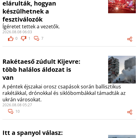
elárulták, hogyan
készülhetnek a
fesztiválozók
Ígéretet tettek a vezetők.
2026.08.08 06:03
0
1
7
Rakétaeső zúdult Kijevre:
több halálos áldozat is
van
A péntek éjszakai orosz csapások során ballisztikus
rakétákkal, drónokkal és siklóbombákkal támadták az
ukrán városokat.
2026.08.08 05:27
10
Itt a spanyol válasz: