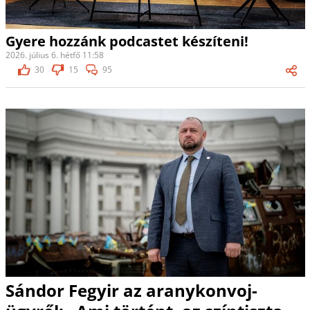
Gyere hozzánk podcastet készíteni!
2026. július 6. hétfő 11:58
30
15
95
Sándor Fegyir az aranykonvoj-