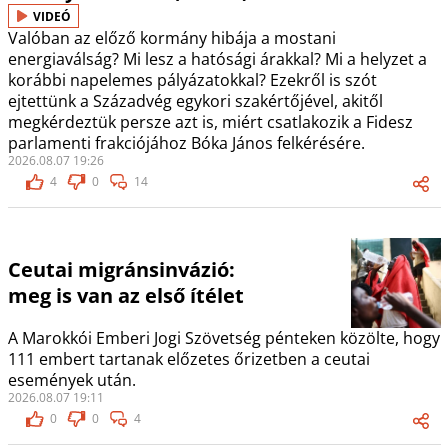
VIDEÓ
Valóban az előző kormány hibája a mostani
energiaválság? Mi lesz a hatósági árakkal? Mi a helyzet a
korábbi napelemes pályázatokkal? Ezekről is szót
ejtettünk a Századvég egykori szakértőjével, akitől
megkérdeztük persze azt is, miért csatlakozik a Fidesz
parlamenti frakciójához Bóka János felkérésére.
2026.08.07 19:26
4
0
14
Ceutai migránsinvázió:
meg is van az első ítélet
A Marokkói Emberi Jogi Szövetség pénteken közölte, hogy
111 embert tartanak előzetes őrizetben a ceutai
események után.
2026.08.07 19:11
0
0
4