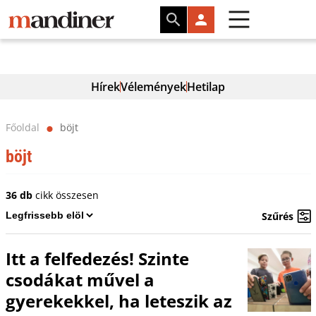
Hírek
Vélemények
Hetilap
Főoldal
böjt
⬤
böjt
36 db
cikk összesen
Szűrés
Itt a felfedezés! Szinte
csodákat művel a
gyerekekkel, ha leteszik az