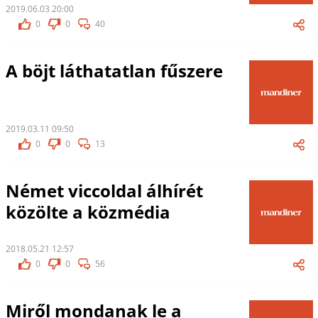
2019.06.03 20:00
0
0
40
A böjt láthatatlan fűszere
2019.03.11 09:50
0
0
13
Német viccoldal álhírét
közölte a közmédia
2018.05.21 12:57
0
0
56
Miről mondanak le a