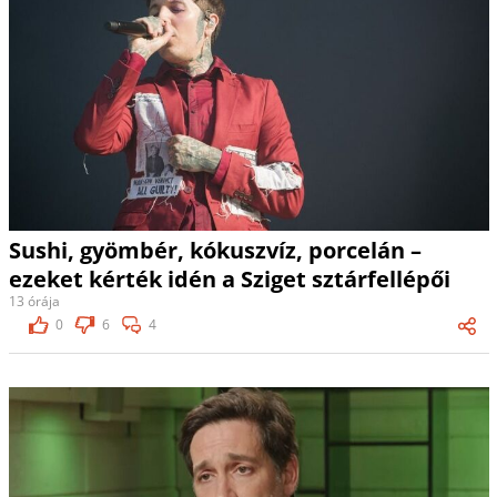
Sushi, gyömbér, kókuszvíz, porcelán –
ezeket kérték idén a Sziget sztárfellépői
13 órája
0
6
4