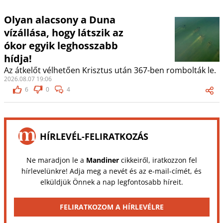
Olyan alacsony a Duna
vízállása, hogy látszik az
ókor egyik leghosszabb
hídja!
Az átkelőt vélhetően Krisztus után 367-ben rombolták le.
2026.08.07 19:06
6
0
4
HÍRLEVÉL-FELIRATKOZÁS
Ne maradjon le a
Mandiner
cikkeiről, iratkozzon fel
hírlevelünkre! Adja meg a nevét és az e-mail-címét, és
elküldjük Önnek a nap legfontosabb híreit.
FELIRATKOZOM A HÍRLEVÉLRE