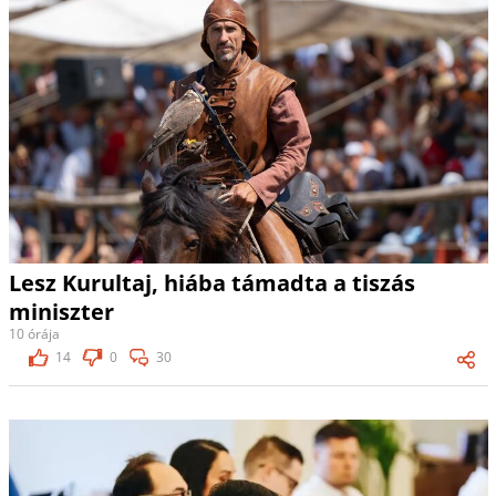
Lesz Kurultaj, hiába támadta a tiszás
miniszter
10 órája
14
0
30