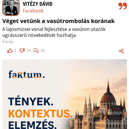
VITÉZY DÁVID
Facebook
Véget vetünk a vasútrombolás korának
A lajosmizsei vonal fejlesztése a vasúton utazók
ugrásszerű növekedését hozhatja.
8 órája
2
25
59