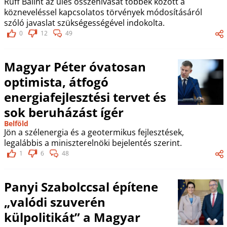
Ruff Bálint az ülés összehívását többek között a
közneveléssel kapcsolatos törvények módosításáról
szóló javaslat szükségességével indokolta.
0
12
49
Magyar Péter óvatosan
optimista, átfogó
energiafejlesztési tervet és
sok beruházást ígér
Belföld
Jön a szélenergia és a geotermikus fejlesztések,
legalábbis a miniszterelnöki bejelentés szerint.
1
6
48
Panyi Szabolccsal építene
„valódi szuverén
külpolitikát” a Magyar