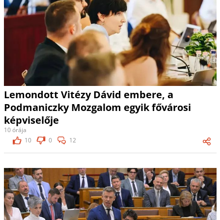
Lemondott Vitézy Dávid embere, a
Podmaniczky Mozgalom egyik fővárosi
képviselője
10 órája
10
0
12