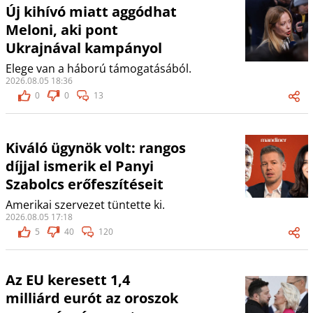
Új kihívó miatt aggódhat
Meloni, aki pont
Ukrajnával kampányol
Elege van a háború támogatásából.
2026.08.05 18:36
0
0
13
Kiváló ügynök volt: rangos
díjjal ismerik el Panyi
Szabolcs erőfeszítéseit
Amerikai szervezet tüntette ki.
2026.08.05 17:18
5
40
120
Az EU keresett 1,4
milliárd eurót az oroszok