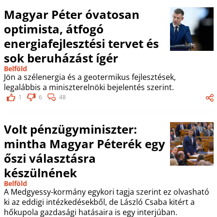
Magyar Péter óvatosan
optimista, átfogó
energiafejlesztési tervet és
sok beruházást ígér
Belföld
Jön a szélenergia és a geotermikus fejlesztések,
legalábbis a miniszterelnöki bejelentés szerint.
1
6
48
Volt pénzügyminiszter:
mintha Magyar Péterék egy
őszi választásra
készülnének
Belföld
A Medgyessy-kormány egykori tagja szerint ez olvasható
ki az eddigi intézkedésekből, de László Csaba kitért a
hőkupola gazdasági hatásaira is egy interjúban.