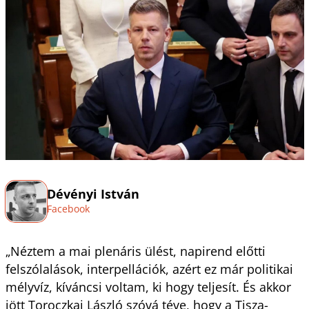
Dévényi István
Facebook
„Néztem a mai plenáris ülést, napirend előtti
felszólalások, interpellációk, azért ez már politikai
mélyvíz, kíváncsi voltam, ki hogy teljesít. És akkor
jött Toroczkai László szóvá téve, hogy a Tisza-