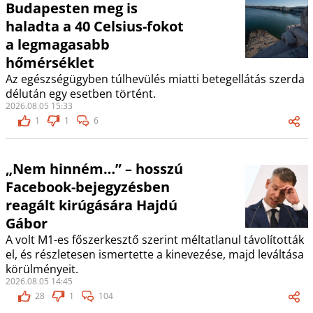
Budapesten meg is
haladta a 40 Celsius-fokot
a legmagasabb
hőmérséklet
Az egészségügyben túlhevülés miatti betegellátás szerda
délután egy esetben történt.
2026.08.05 15:33
1
1
6
„Nem hinném…” – hosszú
Facebook-bejegyzésben
reagált kirúgására Hajdú
Gábor
A volt M1-es főszerkesztő szerint méltatlanul távolították
el, és részletesen ismertette a kinevezése, majd leváltása
körülményeit.
2026.08.05 14:45
28
1
104