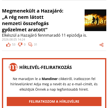
Megmenekült a Hazajáró:
„A rég nem látott
nemzeti összefogás
győzelmet aratott”
Elkészül a Hazajáró fennmaradó 11 epizódja is.
2026.08.05 14:24
53
0
31
HÍRLEVÉL-FELIRATKOZÁS
Ne maradjon le a
Mandiner
cikkeiről, iratkozzon fel
hírlevelünkre! Adja meg a nevét és az e-mail-címét, és
elküldjük Önnek a nap legfontosabb híreit.
FELIRATKOZOM A HÍRLEVÉLRE