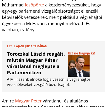
kétharmad
lesöpörte
a kezdeményezésüket, hogy
egy-egy parlamenti vizsgálóbizottságot ellenzéki
képviselők vezessenek, mert például a végrehajtói
ügyekben a Mi Hazánk mennyit melózott. És
valóban, ez tény.
EZT IS AJÁNLJUK A TÉMÁBAN
Toroczkai László reagált,
Ezt ne hagyja ki!
miután Magyar Péter
váratlanul meglepte a
Parlamentben
A Mi Hazánk elnöke fogja vezetni a végrehajtói
visszaéléseket vizsgáló bizottságot.
Amire
Magyar Péter
váratlanul és általános
meglepetést keltve úgy reagált, hogy akkor vezesse