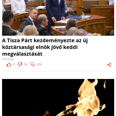
A Tisza Párt kezdeményezte az új
köztársasági elnök jövő keddi
megválasztását
10 órája
3
34
206