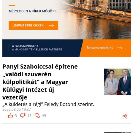
Panyi Szabolccsal építene
„valódi szuverén
külpolitikát” a Magyar
Külügyi Intézet új
vezetője
„A küldetés a régi” Feledy Botond szerint.
2026.08.05 19:37
3
13
49