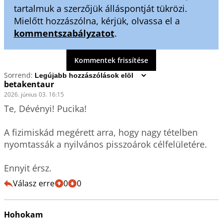
tartalmuk a szerzőjük álláspontját tükrözi.
Mielőtt hozzászólna, kérjük, olvassa el a
kommentszabályzatot
.
Kommentek frissítése
Sorrend:
betakentaur
2026. június 03. 16:15
Te, Dévényi! Pucika!

A fizimiskád megérett arra, hogy nagy tételben 
nyomtassák a nyilvános pisszoárok célfelületére.

Ennyit érsz.
Válasz erre
0
0
Hohokam