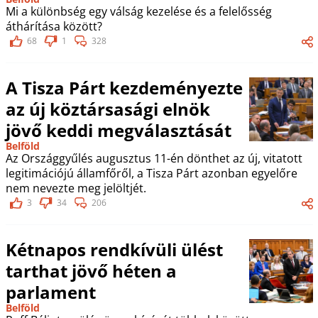
Mi a különbség egy válság kezelése és a felelősség
áthárítása között?
68
1
328
A Tisza Párt kezdeményezte
az új köztársasági elnök
jövő keddi megválasztását
Belföld
Az Országgyűlés augusztus 11-én dönthet az új, vitatott
legitimációjú államfőről, a Tisza Párt azonban egyelőre
nem nevezte meg jelöltjét.
3
34
206
Kétnapos rendkívüli ülést
tarthat jövő héten a
parlament
Belföld