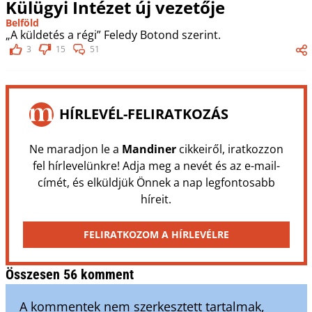
Külügyi Intézet új vezetője
Belföld
„A küldetés a régi” Feledy Botond szerint.
3
15
51
HÍRLEVÉL-FELIRATKOZÁS
Ne maradjon le a
Mandiner
cikkeiről, iratkozzon
fel hírlevelünkre! Adja meg a nevét és az e-mail-
címét, és elküldjük Önnek a nap legfontosabb
híreit.
FELIRATKOZOM A HÍRLEVÉLRE
Összesen 56 komment
A kommentek nem szerkesztett tartalmak,