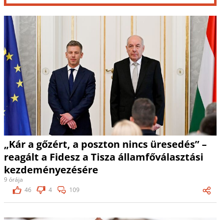
„Kár a gőzért, a poszton nincs üresedés” –
reagált a Fidesz a Tisza államfőválasztási
kezdeményezésére
9 órája
46
4
109