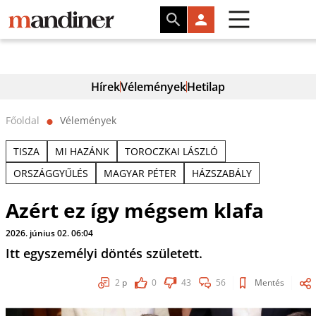
Hírek
Vélemények
Hetilap
Főoldal
Vélemények
⬤
TISZA
MI HAZÁNK
TOROCZKAI LÁSZLÓ
ORSZÁGGYŰLÉS
MAGYAR PÉTER
HÁZSZABÁLY
Azért ez így mégsem klafa
2026. június 02. 06:04
Itt egyszemélyi döntés született.
2
p
0
43
56
Mentés