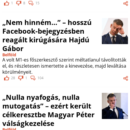
1
8
15
„Nem hinném…” – hosszú
Facebook-bejegyzésben
reagált kirúgására Hajdú
Gábor
Belföld
A volt M1-es főszerkesztő szerint méltatlanul távolították
el, és részletesen ismertette a kinevezése, majd leváltása
körülményeit.
28
1
104
„Nulla nyafogás, nulla
mutogatás” – ezért került
célkeresztbe Magyar Péter
válságkezelése
Belföld