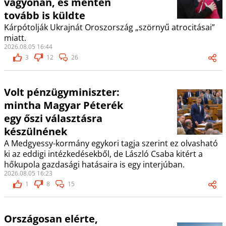
vagyonán, és menten
tovább is küldte
Kárpótolják Ukrajnát Oroszország „szörnyű atrocitásai”
miatt.
2026.08.05 16:44
3
12
26
Volt pénzügyminiszter:
mintha Magyar Péterék
egy őszi választásra
készülnének
A Medgyessy-kormány egykori tagja szerint ez olvasható
ki az eddigi intézkedésekből, de László Csaba kitért a
hőkupola gazdasági hatásaira is egy interjúban.
2026.08.05 16:23
1
8
15
Országosan elérte,