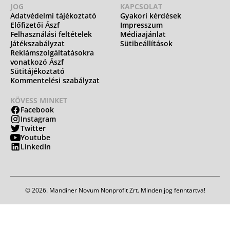
JOG
KAPCSOLAT
Adatvédelmi tájékoztató
Gyakori kérdések
Előfizetői Ászf
Impresszum
Felhasználási feltételek
Médiaajánlat
Játékszabályzat
Sütibeállítások
Reklámszolgáltatásokra
vonatkozó Ászf
Sütitájékoztató
Kommentelési szabályzat
KÖVESS MINKET
Facebook
Instagram
Twitter
Youtube
LinkedIn
© 2026. Mandiner Novum Nonprofit Zrt. Minden jog fenntartva!