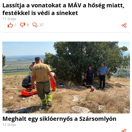
Lassítja a vonatokat a MÁV a hőség miatt,
festékkel is védi a síneket
11 órája
1
8
37
Meghalt egy siklóernyős a Szársomlyón
12 órája