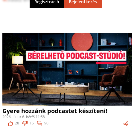
Regisztráció
Bejelentkezés
Gyere hozzánk podcastet készíteni!
2026. július 6. hétfő 11:58
28
15
90