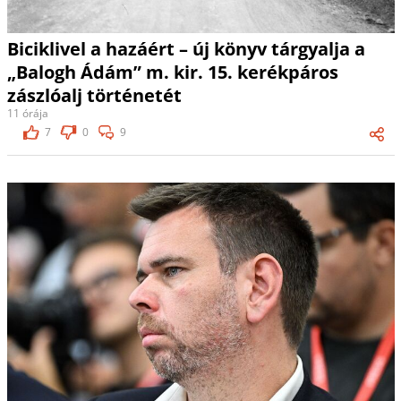
Biciklivel a hazáért – új könyv tárgyalja a
„Balogh Ádám” m. kir. 15. kerékpáros
zászlóalj történetét
11 órája
7
0
9