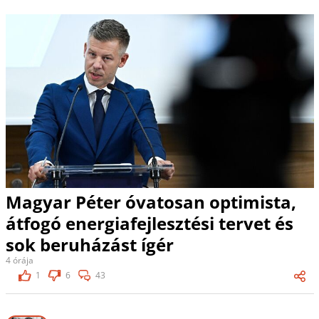
Magyar Péter óvatosan optimista,
átfogó energiafejlesztési tervet és
sok beruházást ígér
4 órája
1
6
43