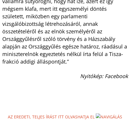
vállamra sutyorogni, hogy hát izé, azért ez így
mégsem klafa, mert itt egyszemélyi döntés
született, miközben egy parlamenti
vizsgálóbizottság létrehozásáról, annak
összetételéről és az elnök személyéről az
Országgyűlésről szóló törvény és a Házszabály
alapján az Országgyűlés egésze határoz, ráadásul a
miniszterelnök egyeztetés nélkül írta felül a Tisza-
frakció addigi álláspontját.”
Nyitókép: Facebook
AZ EREDETI, TELJES ÍRÁST ITT OLVASHATJA EL