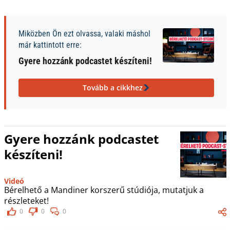
Miközben Ön ezt olvassa, valaki máshol
már kattintott erre:
Gyere hozzánk podcastet készíteni!
Tovább a cikkhez
Gyere hozzánk podcastet
készíteni!
Videó
Bérelhető a Mandiner korszerű stúdiója, mutatjuk a
részleteket!
0
0
0