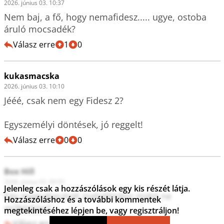
2026. június 03. 10:37
Nem baj, a fő, hogy nemafidesz..... ugye, ostoba 
áruló mocsadék?
Válasz erre
1
0
kukasmacska
2026. június 03. 10:10
Jééé, csak nem egy Fidesz 2?

Egyszemélyi döntések, jó reggelt!
Válasz erre
0
0
Box Hill
2026. június 03. 09:50
Jelenleg csak a hozzászólások egy kis részét látja.
Egy megválasztott zsebdiktátor miért ne 
Hozzászóláshoz és a további kommentek
működjön?
megtekintéséhez lépjen be, vagy regisztráljon!
Válasz erre
1
0