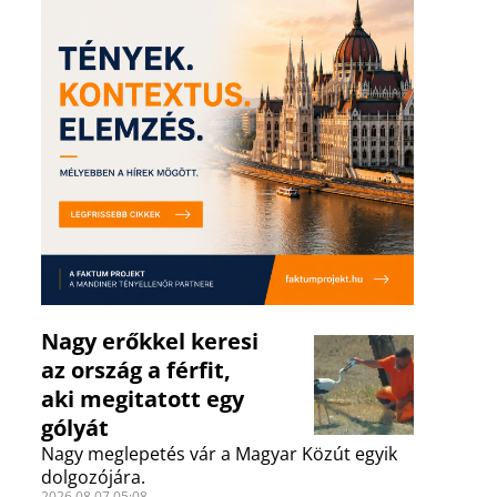
Nagy erőkkel keresi
az ország a férfit,
aki megitatott egy
gólyát
Nagy meglepetés vár a Magyar Közút egyik
dolgozójára.
2026.08.07 05:08