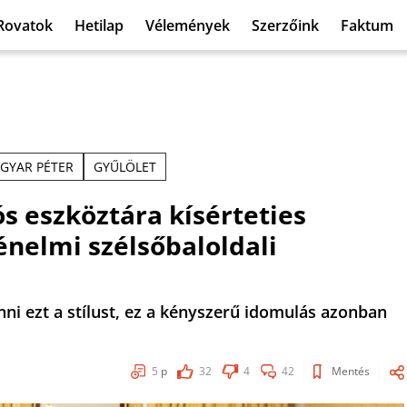
Rovatok
Hetilap
Vélemények
Szerzőink
Faktum
GYAR PÉTER
GYŰLÖLET
s eszköztára kísérteties
énelmi szélsőbaloldali
ni ezt a stílust, ez a kényszerű idomulás azonban
5
p
32
4
42
Mentés