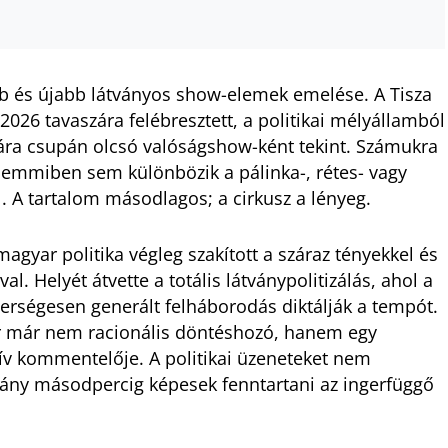
b és újabb látványos show-elemek emelése. A Tisza
 2026 tavaszára felébresztett, a politikai mélyállamból
ikára csupán olcsó valóságshow-ként tekint. Számukra
semmiben sem különbözik a pálinka-, rétes- vagy
. A tartalom másodlagos; a cirkusz a lényeg.
 magyar politika végleg szakított a száraz tényekkel és
. Helyét átvette a totális látványpolitizálás, ahol a
erségesen generált felháborodás diktálják a tempót.
r már nem racionális döntéshozó, hanem egy
ktív kommentelője. A politikai üzeneteket nem
ny másodpercig képesek fenntartani az ingerfüggő