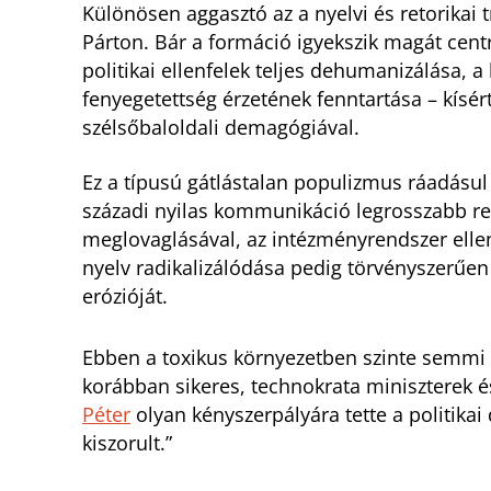
Különösen aggasztó az a nyelvi és retorikai t
Párton. Bár a formáció igyekszik magát cent
politikai ellenfelek teljes dehumanizálása, 
fenyegetettség érzetének fenntartása – kísé
szélsőbaloldali demagógiával.
Ez a típusú gátlástalan populizmus ráadásul
századi nyilas kommunikáció legrosszabb ref
meglovaglásával, az intézményrendszer elleni 
nyelv radikalizálódása pedig törvényszerűen 
erózióját.
Ebben a toxikus környezetben szinte semmi 
korábban sikeres, technokrata miniszterek 
Péter
olyan kényszerpályára tette a politikai
kiszorult.”