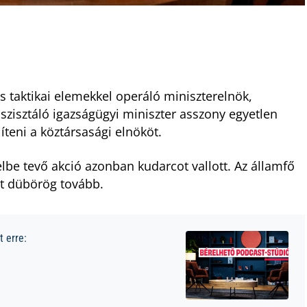
is taktikai elemekkel operáló miniszterelnök,
szisztáló igazságügyi miniszter asszony egyetlen
teni a köztársasági elnököt.
jelbe tevő akció azonban kudarcot vallott. Az államfő
nt dübörög tovább.
 erre: