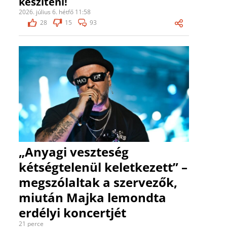
készíteni!
2026. július 6. hétfő 11:58
28
15
93
„Anyagi veszteség
kétségtelenül keletkezett” –
megszólaltak a szervezők,
miután Majka lemondta
erdélyi koncertjét
21 perce