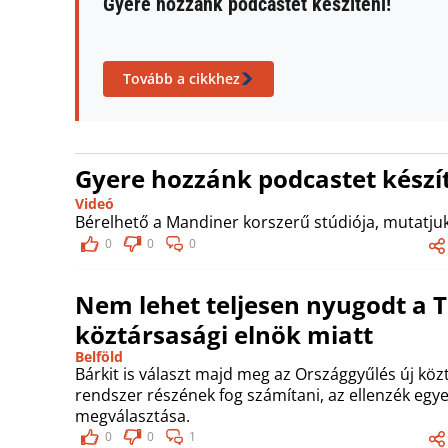
Gyere hozzánk podcastet készíteni!
Tovább a cikkhez
Gyere hozzánk podcastet készít
Videó
Bérelhető a Mandiner korszerű stúdiója, mutatjuk
0
0
0
Nem lehet teljesen nyugodt a Ti
köztársasági elnök miatt
Belföld
Bárkit is választ majd meg az Országgyűlés új közt
rendszer részének fog számítani, az ellenzék egyet
megválasztása.
0
0
1