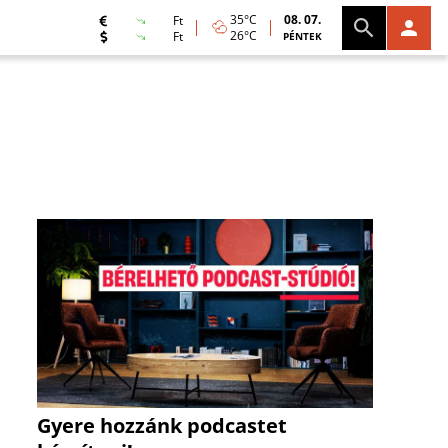
35°C
08. 07.
Ft
26°C
Ft
PÉNTEK
Gyere hozzánk podcastet