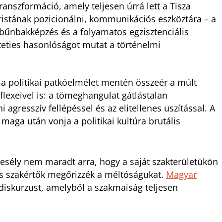
ranszformáció, amely teljesen úrrá lett a Tisza
ristának pozicionálni, kommunikációs eszköztára – a
a bűnbakképzés és a folyamatos egzisztenciális
rteties hasonlóságot mutat a történelmi
 a politikai patkóelmélet mentén összeér a múlt
lexeivel is: a tömeghangulat gátlástalan
agresszív fellépéssel és az elitellenes uszítással. A
maga után vonja a politikai kultúra brutális
esély nem maradt arra, hogy a saját szakterületükön
és szakértők megőrizzék a méltóságukat.
Magyar
 diskurzust, amelyből a szakmaiság teljesen