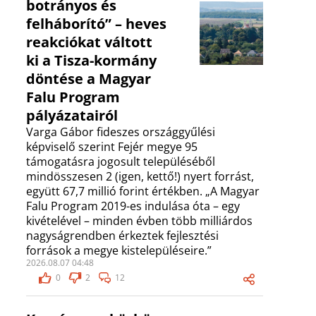
botrányos és
felháborító” – heves
reakciókat váltott
ki a Tisza-kormány
döntése a Magyar
Falu Program
pályázatairól
Varga Gábor fideszes országgyűlési
képviselő szerint Fejér megye 95
támogatásra jogosult településéből
mindösszesen 2 (igen, kettő!) nyert forrást,
együtt 67,7 millió forint értékben. „A Magyar
Falu Program 2019-es indulása óta – egy
kivételével – minden évben több milliárdos
nagyságrendben érkeztek fejlesztési
források a megye kistelepüléseire.”
2026.08.07 04:48
0
2
12