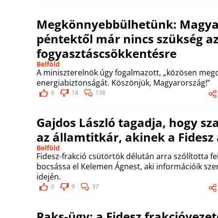
Megkönnyebbülhetünk: Magyar 
péntektől már nincs szükség a
fogyasztáscsökkentésre
Belföld
A miniszterelnök úgy fogalmazott, „közösen meg
energiabiztonságát. Köszönjük, Magyarország!”
6
14
138
Gajdos László tagadja, hogy s
az államtitkár, akinek a Fidesz
Belföld
Fidesz-frakció csütörtök délután arra szólította 
bocsássa el Kelemen Ágnest, aki információik szer
idején.
0
9
37
Paks-ügy: a Fidesz frakcióvezet