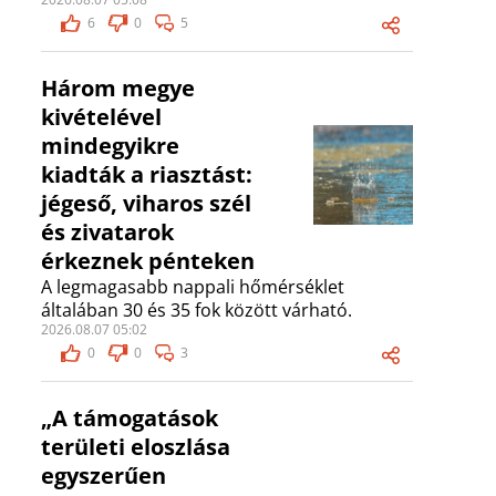
6
0
5
Három megye
kivételével
mindegyikre
kiadták a riasztást:
jégeső, viharos szél
és zivatarok
érkeznek pénteken
A legmagasabb nappali hőmérséklet
általában 30 és 35 fok között várható.
2026.08.07 05:02
0
0
3
„A támogatások
területi eloszlása
egyszerűen