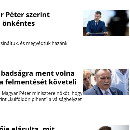
Péter szerint
z önkéntes
csináltuk, és megvédtük hazánk
zabadságra ment volna
 a felmentését követeli
fel Magyar Péter miniszterelnököt, hogy
int „külföldön pihent” a válsághelyzet
ője elárulta, mit