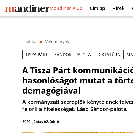
Mandiner Klub
Címlap
Hírek
Főoldal
Vélemények
⬤
TISZA PÁRT
SÁNDOR - PALOTA
DIKTATÚRA
MA
A Tisza Párt kommunikáció
hasonlóságot mutat a tört
demagógiával
A kormányzati szereplők kénytelenek felven
felőrli a hitelességet. Lásd Sándor-palota.
2026. június 02. 06:10