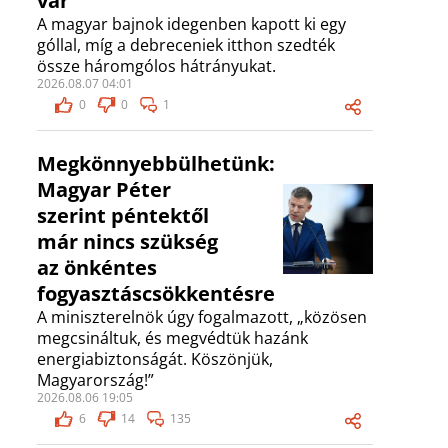
vár
A magyar bajnok idegenben kapott ki egy
góllal, míg a debreceniek itthon szedték
össze háromgólos hátrányukat.
2026.08.07 04:01
0
0
1
Megkönnyebbülhetünk:
Magyar Péter
szerint péntektől
már nincs szükség
az önkéntes
fogyasztáscsökkentésre
A miniszterelnök úgy fogalmazott, „közösen
megcsináltuk, és megvédtük hazánk
energiabiztonságát. Köszönjük,
Magyarország!”
2026.08.06 19:05
6
14
135