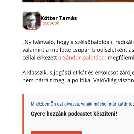
Kötter Tamás
Facebook
„Nyilvánvaló, hogy a szélsőbaloldali, radikál
valamint a mellette csupán biodíszletként as
céllal érkezett
a Sándor-palotába:
megfélemlí
A klasszikus jogászi etikát és erkölcsöt záró
nem hátrált meg, a politikai ValóVilág viszo
Miközben Ön ezt olvassa, valaki máshol már kattintott
Gyere hozzánk podcastet készíteni!