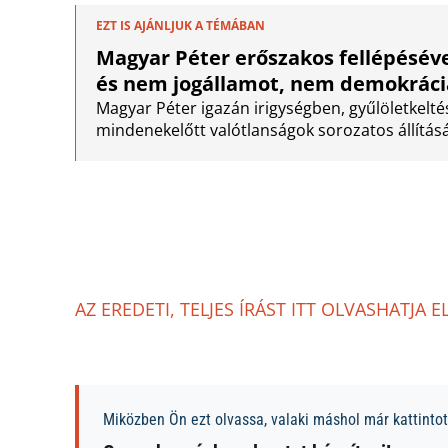
EZT IS AJÁNLJUK A TÉMÁBAN
Magyar Péter erőszakos fellépéséve
és nem jogállamot, nem demokráci
Magyar Péter igazán irigységben, gyűlöletkelt
mindenekelőtt valótlanságok sorozatos állításáb
AZ EREDETI, TELJES ÍRÁST ITT OLVASHATJA E
Miközben Ön ezt olvassa, valaki máshol már kattintott