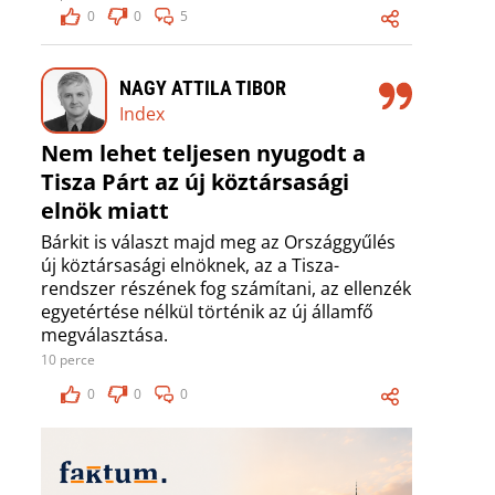
0
0
5
NAGY ATTILA TIBOR
Index
Nem lehet teljesen nyugodt a
Tisza Párt az új köztársasági
elnök miatt
Bárkit is választ majd meg az Országgyűlés
új köztársasági elnöknek, az a Tisza-
rendszer részének fog számítani, az ellenzék
egyetértése nélkül történik az új államfő
megválasztása.
10 perce
0
0
0