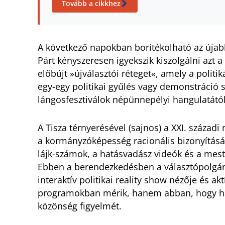
Tovább a cikkhez
A következő napokban borítékolható az újab
Párt kényszeresen igyekszik kiszolgálni azt a
előbújt »újválasztói réteget«, amely a polit
egy-egy politikai gyűlés vagy demonstráció 
lángosfesztiválok népünnepélyi hangulatától
A Tisza térnyerésével (sajnos) a XXI. századi
a kormányzóképesség racionális bizonyításával
lájk-számok, a hatásvadász videók és a mest
Ebben a berendezkedésben a választópolgá
interaktív politikai reality show nézője és a
programokban mérik, hanem abban, hogy há
közönség figyelmét.