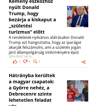
Kemény eszközhöz
nyúlt Donald
Trump, hogy
bezárja a kiskaput a
„születési
turizmus” előtt
A rendeletek nyilvános aláírásakor Donald
Trump azt hangoztatta, hogy az iparágat
akarják felszámolni, ami a születés jogán
járó állampolgárság intézményére épül.
2026.08.07 04:16
3
0
2
Hátrányba kerültek
a magyar csapatok:
a Győrre nehéz, a
Debrecenre szinte
lehetetlen feladat