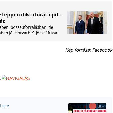
l éppen diktatúrát épít –
át
ésben, bosszúforralásban, de
an jó. Horváth K. József írása.
Kép forrása: Facebook
L
 erre: