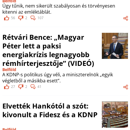
Belföld
Úgy tűnik, nem sikerült szabályosan és törvényesen
kitenni az emléktáblát.
56
2
107
Rétvári Bence: „Magyar
Péter lett a paksi
energiakrízis legnagyobb
rémhírterjesztője” (VIDEÓ)
Belföld
A KDNP-s politikus úgy véli, a miniszterelnök „egyik
végletből a másikba esett”.
27
2
41
Elvették Hankótól a szót:
kivonult a Fidesz és a KDNP
Belföld