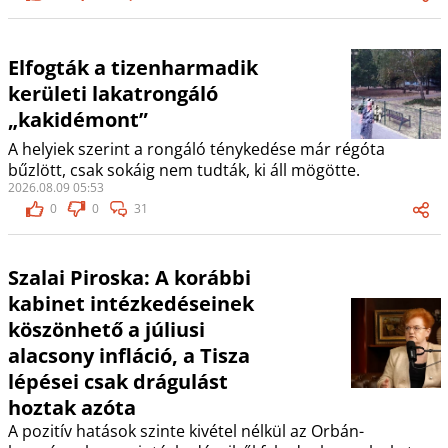
Elfogták a tizenharmadik
kerületi lakatrongáló
„kakidémont”
A helyiek szerint a rongáló ténykedése már régóta
bűzlött, csak sokáig nem tudták, ki áll mögötte.
2026.08.09 05:53
0
0
31
Szalai Piroska: A korábbi
kabinet intézkedéseinek
köszönhető a júliusi
alacsony infláció, a Tisza
lépései csak drágulást
hoztak azóta
A pozitív hatások szinte kivétel nélkül az Orbán-