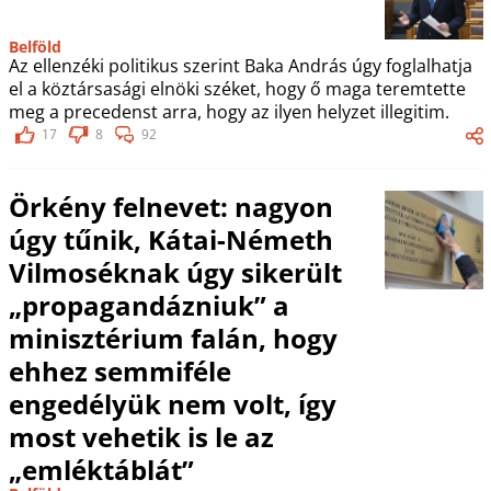
Belföld
Az ellenzéki politikus szerint Baka András úgy foglalhatja
el a köztársasági elnöki széket, hogy ő maga teremtette
meg a precedenst arra, hogy az ilyen helyzet illegitim.
17
8
92
Örkény felnevet: nagyon
úgy tűnik, Kátai-Németh
Vilmoséknak úgy sikerült
„propagandázniuk” a
minisztérium falán, hogy
ehhez semmiféle
engedélyük nem volt, így
most vehetik is le az
„emléktáblát”