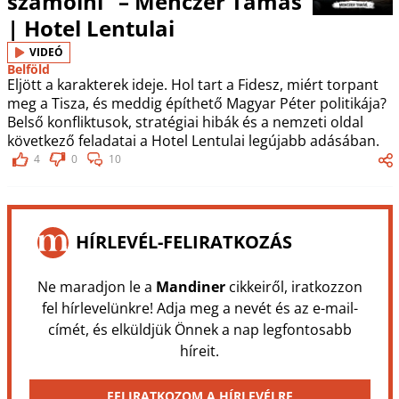
számolni” – Menczer Tamás
| Hotel Lentulai
VIDEÓ
Belföld
Eljött a karakterek ideje. Hol tart a Fidesz, miért torpant
meg a Tisza, és meddig építhető Magyar Péter politikája?
Belső konfliktusok, stratégiai hibák és a nemzeti oldal
következő feladatai a Hotel Lentulai legújabb adásában.
4
0
10
HÍRLEVÉL-FELIRATKOZÁS
Ne maradjon le a
Mandiner
cikkeiről, iratkozzon
fel hírlevelünkre! Adja meg a nevét és az e-mail-
címét, és elküldjük Önnek a nap legfontosabb
híreit.
FELIRATKOZOM A HÍRLEVÉLRE