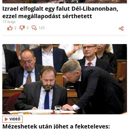
Izrael elfoglalt egy falut Dél-Libanonban,
ezzel megállapodást sérthetett
17 órája
2
3
123
VIDEÓ
Mézeshetek után jöhet a feketeleves: