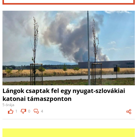
Lángok csaptak fel egy nyugat-szlovákiai
katonai támaszponton
5 órája
1
0
4