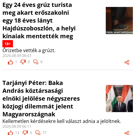
Egy 24 éves grúz turista
meg akart erőszakolni
egy 18 éves lányt
Hajdúszoboszlón, a helyi
kínaiak mentették meg
18+
Őrizetbe vették a grúzt.
2026.08.09 08:47
1
0
9
Tarjányi Péter: Baka
András köztársasági
elnöki jelölése négyszeres
közjogi dilemmát jelent
Magyarországnak
Kellemetlen kérdésekre kell választ adnia a jelöltnek.
2026.08.09 06:11
13
0
71