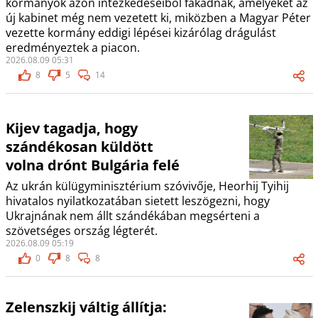
kormányok azon intézkedéseiből fakadnak, amelyeket az
új kabinet még nem vezetett ki, miközben a Magyar Péter
vezette kormány eddigi lépései kizárólag drágulást
eredményeztek a piacon.
2026.08.09 05:31
8
5
14
Kijev tagadja, hogy
szándékosan küldött
volna drónt Bulgária felé
Az ukrán külügyminisztérium szóvivője, Heorhij Tyihij
hivatalos nyilatkozatában sietett leszögezni, hogy
Ukrajnának nem állt szándékában megsérteni a
szövetséges ország légterét.
2026.08.09 05:19
0
8
8
Zelenszkij váltig állítja: