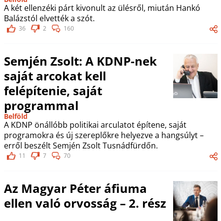
A két ellenzéki párt kivonult az ülésről, miután Hankó
Balázstól elvették a szót.
36
2
160
Semjén Zsolt: A KDNP-nek
saját arcokat kell
felépítenie, saját
programmal
Belföld
A KDNP önállóbb politikai arculatot építene, saját
programokra és új szereplőkre helyezve a hangsúlyt –
erről beszélt Semjén Zsolt Tusnádfürdőn.
11
7
70
Az Magyar Péter áfiuma
ellen való orvosság – 2. rész