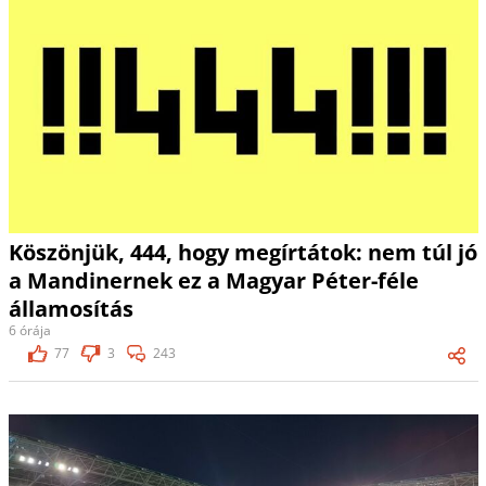
Köszönjük, 444, hogy megírtátok: nem túl jó
a Mandinernek ez a Magyar Péter-féle
államosítás
6 órája
77
3
243