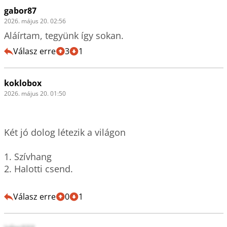
gabor87
2026. május 20. 02:56
Válasz erre
3
1
koklobox
2026. május 20. 01:50
Két jó dolog létezik a világon

1. Szívhang

2. Halotti csend.

Válasz erre
0
1