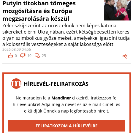
Putyin titokban tömeges
mozgósításra és Európa
megzsarolására készül
Zelenszkij szerint az orosz elnök nem képes katonai
sikereket elérni Ukrajnában, ezért kétségbeesetten keres
olyan szimbolikus győzelmeket, amelyekkel igazolni tudja
a kolosszális veszteségeket a saját lakossága előtt.
2026.08.09 04:56
0
10
25
HÍRLEVÉL-FELIRATKOZÁS
Ne maradjon le a
Mandiner
cikkeiről, iratkozzon fel
hírlevelünkre! Adja meg a nevét és az e-mail-címét, és
elküldjük Önnek a nap legfontosabb híreit.
FELIRATKOZOM A HÍRLEVÉLRE