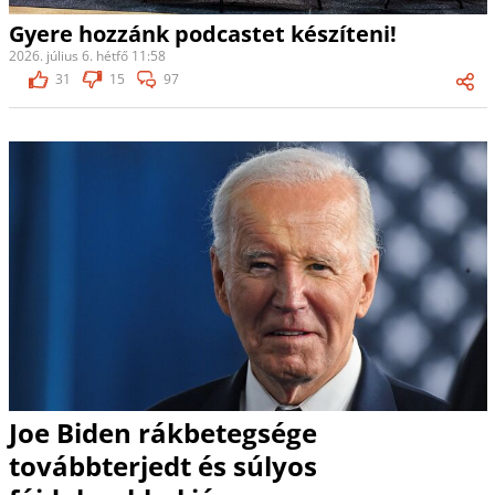
Gyere hozzánk podcastet készíteni!
2026. július 6. hétfő 11:58
31
15
97
Joe Biden rákbetegsége
továbbterjedt és súlyos