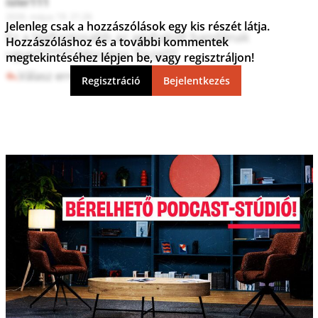
isler111
2026. május 19. 21:26
Jelenleg csak a hozzászólások egy kis részét látja.
Ez a legfontosabb az agyhalott bandának 
Hozzászóláshoz és a további kommentek
ugye??????? Mocskos Tisza!!!!
megtekintéséhez lépjen be, vagy regisztráljon!
Válasz erre
4
1
Regisztráció
Bejelentkezés