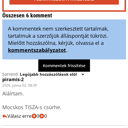
Összesen 6 komment
A kommentek nem szerkesztett tartalmak,
tartalmuk a szerzőjük álláspontját tükrözi.
Mielőtt hozzászólna, kérjük, olvassa el a
kommentszabályzatot
.
Kommentek frissítése
Sorrend:
piramis-2
2026. június 02. 08:39
Aláírtam.

Mocskos TISZA-s csürhe.
Válasz erre
0
0