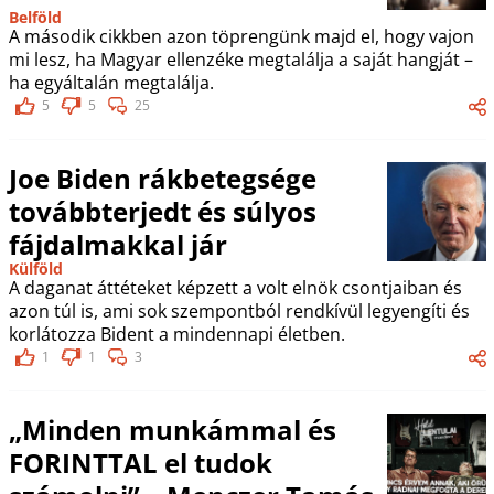
Belföld
A második cikkben azon töprengünk majd el, hogy vajon
mi lesz, ha Magyar ellenzéke megtalálja a saját hangját –
ha egyáltalán megtalálja.
5
5
25
Joe Biden rákbetegsége
továbbterjedt és súlyos
fájdalmakkal jár
Külföld
A daganat áttéteket képzett a volt elnök csontjaiban és
azon túl is, ami sok szempontból rendkívül legyengíti és
korlátozza Bident a mindennapi életben.
1
1
3
„Minden munkámmal és
FORINTTAL el tudok