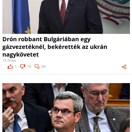
Drón robbant Bulgáriában egy
gázvezetéknél, bekérették az ukrán
nagykövetet
16 órája
1
10
44