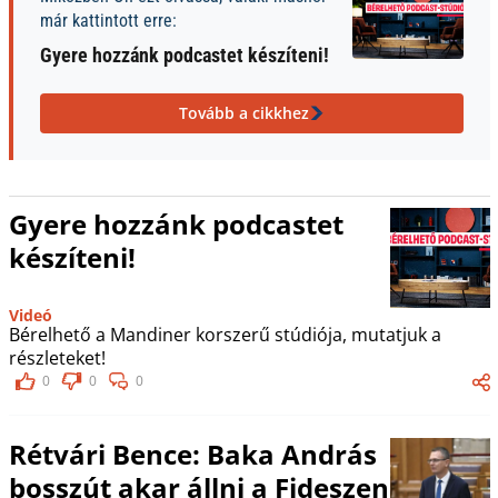
már kattintott erre:
Gyere hozzánk podcastet készíteni!
Tovább a cikkhez
Gyere hozzánk podcastet
készíteni!
Videó
Bérelhető a Mandiner korszerű stúdiója, mutatjuk a
részleteket!
0
0
0
Rétvári Bence: Baka András
bosszút akar állni a Fideszen