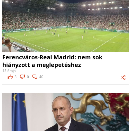
Ferencváros-Real Madrid: nem sok
hiányzott a meglepetéshez
15 órája
3
0
40