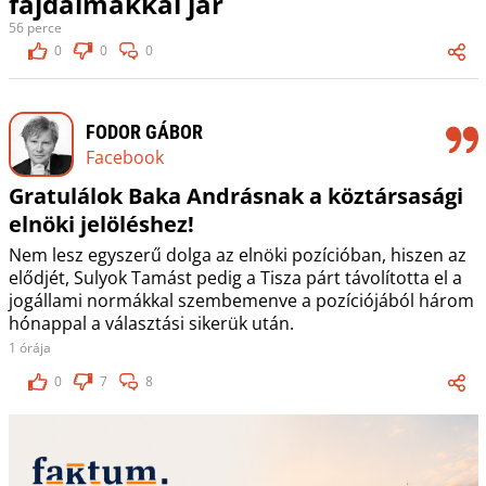
fájdalmakkal jár
56 perce
0
0
0
FODOR GÁBOR
Facebook
Gratulálok Baka Andrásnak a köztársasági
elnöki jelöléshez!
Nem lesz egyszerű dolga az elnöki pozícióban, hiszen az
elődjét, Sulyok Tamást pedig a Tisza párt távolította el a
jogállami normákkal szembemenve a pozíciójából három
hónappal a választási sikerük után.
1 órája
0
7
8