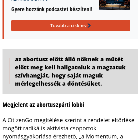
Gyere hozzánk podcastet készíteni!
Tovább a cikkhez
az abortusz előtt álló nőknek a műtét
előtt meg kell hallgatniuk a magzatuk
szívhangját, hogy saját maguk
mérlegelhessék a döntésüket.
Megjelent az abortuszpárti lobbi
A CitizenGo megítélése szerint a rendelet eltörlése
mögött radikális aktivista csoportok
nyomásgyakorlása érezhető, „a Momentum, a