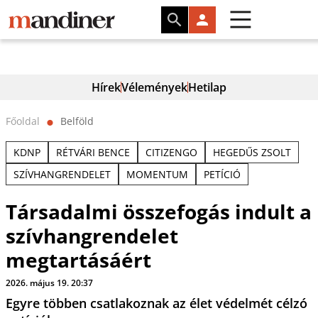
Hírek
Vélemények
Hetilap
Főoldal
Belföld
⬤
KDNP
RÉTVÁRI BENCE
CITIZENGO
HEGEDŰS ZSOLT
SZÍVHANGRENDELET
MOMENTUM
PETÍCIÓ
Társadalmi összefogás indult a
szívhangrendelet
megtartásáért
2026. május 19. 20:37
Egyre többen csatlakoznak az élet védelmét célzó