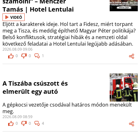
számolni” – Menczer
Tamás | Hotel Lentulai
VIDEÓ
Eljött a karakterek ideje. Hol tart a Fidesz, miért torpant
meg a Tisza, és meddig építhető Magyar Péter politikája?
Belső konfliktusok, stratégiai hibák és a nemzeti oldal
következő feladatai a Hotel Lentulai legújabb adásában.
2026.08.09 09:06
0
0
1
A Tiszába csúszott és
elmerült egy autó
A gépkocsi vezetője csodával határos módon menekült
meg.
2026.08.09 08:59
0
0
4