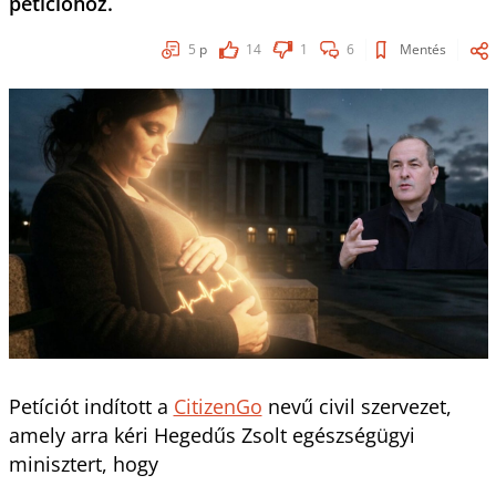
petícióhoz.
5
p
14
1
6
Mentés
Petíciót indított a
CitizenGo
nevű civil szervezet,
amely arra kéri Hegedűs Zsolt egészségügyi
minisztert, hogy