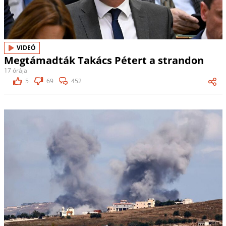
VIDEÓ
Megtámadták Takács Pétert a strandon
17 órája
5
69
452