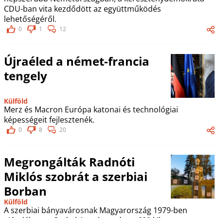
CDU-ban vita kezdődött az együttműködés
lehetőségéről.
0
1
12
Újraéled a német-francia
tengely
Külföld
Merz és Macron Európa katonai és technológiai
képességeit fejlesztenék.
0
8
20
Megrongálták Radnóti
Miklós szobrát a szerbiai
Borban
Külföld
A szerbiai bányavárosnak Magyarország 1979-ben