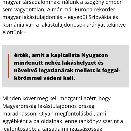
magyar társadalomnak: nálunk a szegény ember
sem vagyontalan. A már-már Európa-rekorder
magyar lakástulajdonlás – egyedül Szlovákia és
Románia van a lakástulajdonosok arányát tekintve
előttünk –
érték, amit a kapitalista Nyugaton
mindenütt nehéz lakáshelyzet és
növekvő ingatlanárak mellett is foggal-
körömmel védeni kell.
Minden követ meg kell mozgatni azért, hogy
Magyarország lakástulajdonos ország
maradhasson. Olyan megfontolásból, ami
egyébként a baloldalnak lenne tankönyv szerint a
legfontosabb: a társadalmi igazságosság