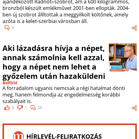
ajándékozott Radnóti-szobrot, ám a 600 kilogrammos,
bronzból készült emlékművet 2001-ben ellopták. 2004-
ben új szobrot állítottak a meggyilkolt költőnek, amely
azóta is a kelet-szerbiai városban áll.
4
Aki lázadásra hívja a népet,
annak számolnia kell azzal,
hogy a népet nem lehet a
győzelem után hazaküldeni
Belföld
A forradalom ugyanis nemcsak a régi hatalmat dönti
meg, hanem felmondja az engedelmesség korábbi
szabályait is.
0
1
20
HÍRLEVÉL-FELIRATKOZÁS