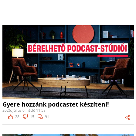
Gyere hozzánk podcastet készíteni!
2026. július 6. hétfő 11:58
28
15
91