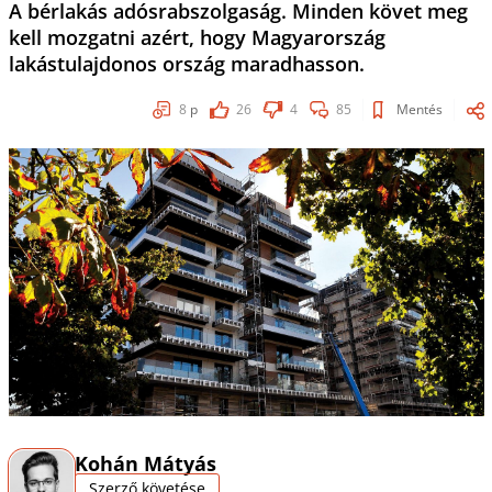
A bérlakás adósrabszolgaság. Minden követ meg
kell mozgatni azért, hogy Magyarország
lakástulajdonos ország maradhasson.
8
p
26
4
85
Mentés
Kohán Mátyás
Szerző követése