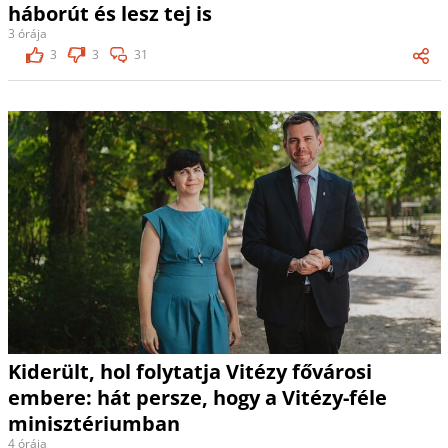
háborút és lesz tej is
3 órája
3
3
31
Kiderült, hol folytatja Vitézy fővárosi
embere: hát persze, hogy a Vitézy-féle
minisztériumban
4 órája