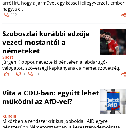
arról írt, hogy a járművet egy késsel felfegyverzett ember
hagyta el.
112
Szoboszlai korábbi edzője
vezeti mostantól a
németeket
Sport
Jürgen Kloppot nevezte ki pénteken a labdarúgó-
válogatott szövetségi kapitányának a német szövetség.
1
0
10
Vita a CDU-ban: együtt lehet
működni az AfD-vel?
Külföld
Miközben a rendszerkritikus jobboldali AfD egyre
népszerűbb Németországban, a kereszténydemokrata