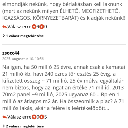
elmondják nekünk, hogy bérlakásban kell laknunk 
(mert az nekünk milyen ÉLHETŐ, MEGFIZETHETŐ, 
Válasz erre
9
0
1 válasz megtekintése
zsocc44
2025. augusztus 10. 10:56
Na igen, ha 50 millió 25 évre, annak csak a kamatai 
21 millió kb, havi 240 ezres törlesztés 25 évig, a 
kifizetett összeg ~ 71 millió, 25 év múlva egyáltalán 
nem biztos, hogy az ingatlan értéke 71 millió. 2013 
70m2 panel ~9 millió, 2025 ugyanaz 60… Bp-en 1 
millió az átlagos m2 ár. Ha összeomlik a piac? A 71 
milliós lakás, akár a felére is leértékelődött…
Válasz erre
0
5
2 válasz megtekintése