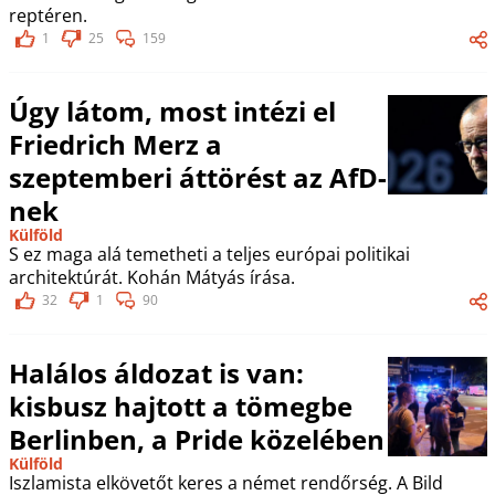
reptéren.
1
25
159
Úgy látom, most intézi el
Friedrich Merz a
szeptemberi áttörést az AfD-
nek
Külföld
S ez maga alá temetheti a teljes európai politikai
architektúrát. Kohán Mátyás írása.
32
1
90
Halálos áldozat is van:
kisbusz hajtott a tömegbe
Berlinben, a Pride közelében
Külföld
Iszlamista elkövetőt keres a német rendőrség. A Bild