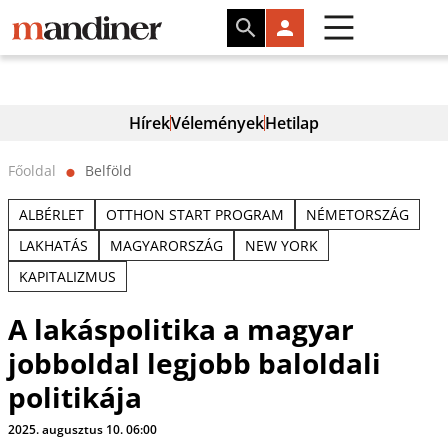
Hírek
Vélemények
Hetilap
Főoldal
Belföld
⬤
ALBÉRLET
OTTHON START PROGRAM
NÉMETORSZÁG
LAKHATÁS
MAGYARORSZÁG
NEW YORK
KAPITALIZMUS
A lakáspolitika a magyar
jobboldal legjobb baloldali
politikája
2025. augusztus 10. 06:00