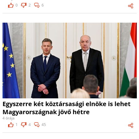
0
2
6
Egyszerre két köztársasági elnöke is lehet
Magyarországnak jövő hétre
4 órája
1
4
45