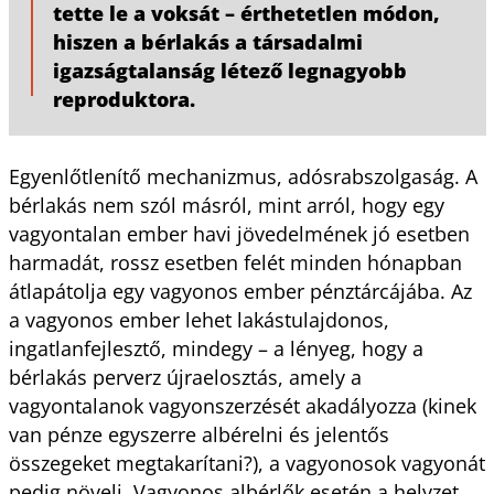
tette le a voksát – érthetetlen módon,
hiszen a bérlakás a társadalmi
igazságtalanság létező legnagyobb
reproduktora.
Egyenlőtlenítő mechanizmus, adósrabszolgaság. A
bérlakás nem szól másról, mint arról, hogy egy
vagyontalan ember havi jövedelmének jó esetben
harmadát, rossz esetben felét minden hónapban
átlapátolja egy vagyonos ember pénztárcájába. Az
a vagyonos ember lehet lakástulajdonos,
ingatlanfejlesztő, mindegy – a lényeg, hogy a
bérlakás perverz újraelosztás, amely a
vagyontalanok vagyonszerzését akadályozza (kinek
van pénze egyszerre albérelni és jelentős
összegeket megtakarítani?), a vagyonosok vagyonát
pedig növeli. Vagyonos albérlők esetén a helyzet