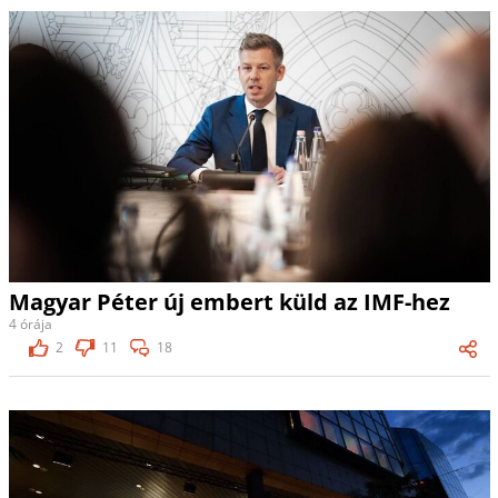
Magyar Péter új embert küld az IMF-hez
4 órája
2
11
18