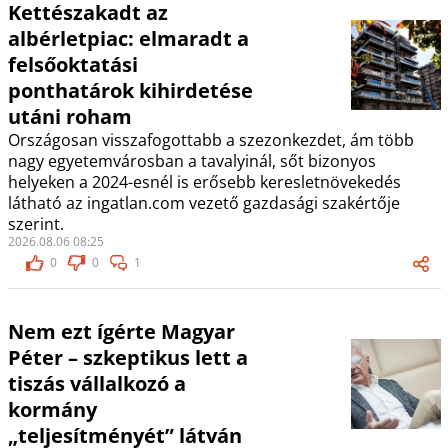
Kettészakadt az
albérletpiac: elmaradt a
felsőoktatási
ponthatárok kihirdetése
utáni roham
Országosan visszafogottabb a szezonkezdet, ám több
nagy egyetemvárosban a tavalyinál, sőt bizonyos
helyeken a 2024-esnél is erősebb keresletnövekedés
látható az ingatlan.com vezető gazdasági szakértője
szerint.
2026.08.06 08:25
0
0
1
Nem ezt ígérte Magyar
Péter – szkeptikus lett a
tiszás vállalkozó a
kormány
„teljesítményét” látván