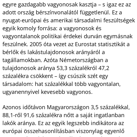
egyre gazdagabb vagyonosak kasztja – s igaz ez az
adott ország bérszínvonalától függetlenül. Ez a
nyugat-európai és amerikai társadalmi feszültségek
egyik komoly forrása: a vagyonosok és
vagyontalanok politikai érdekei durván egymásnak
feszülnek. 2005 óta vezet az Eurostat statisztikát a
bérlők és lakástulajdonosok arányáról a
tagállamokban. Azóta Németországban a
tulajdonosok aránya 53,3 százalékról 47,2
százalékra csökkent – így csúszik szét egy
társadalom: hat százalékkal több vagyontalan,
ugyanennyivel kevesebb vagyonos.
Azonos időtávon Magyarországon 3,5 százalékkal,
88,1-ről 91,6 százalékra nőtt a saját ingatlanban
lakók aránya. Ez az egyik legszebb indikátora az
európai összehasonlításban viszonylag egyenlő