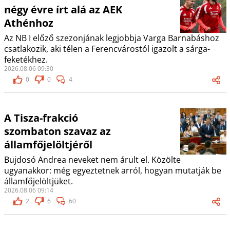
négy évre írt alá az AEK
Athénhoz
Az NB I előző szezonjának legjobbja Varga Barnabáshoz
csatlakozik, aki télen a Ferencvárostól igazolt a sárga-
feketékhez.
2026.08.06 09:30
0
0
4
A Tisza-frakció
szombaton szavaz az
államfőjelöltjéről
Bujdosó Andrea neveket nem árult el. Közölte
ugyanakkor: még egyeztetnek arról, hogyan mutatják be
államfőjelöltjüket.
2026.08.06 09:14
2
6
60