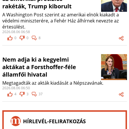
rakéták, Trump kiborult
A Washington Post szerint az amerikai elnök kiakadt a
védelmi miniszterére, a Fehér Ház álhírnek nevezte az
értesülést.
2026.08.06 06:58
0
0
8
Nem adja ki a kegyelmi
aktákat a Forsthoffer-féle
államfői hivatal
Megtagadták az akták kiadását a Népszavának.
2026.08.06 06:50
4
3
37
HÍRLEVÉL-FELIRATKOZÁS