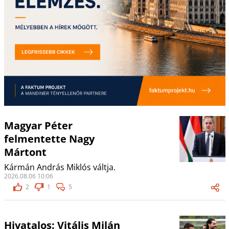
Magyar Péter
felmentette Nagy
Mártont
Kármán András Miklós váltja.
2026.08.06 10:06
2
1
5
Hivatalos: Vitális Milán