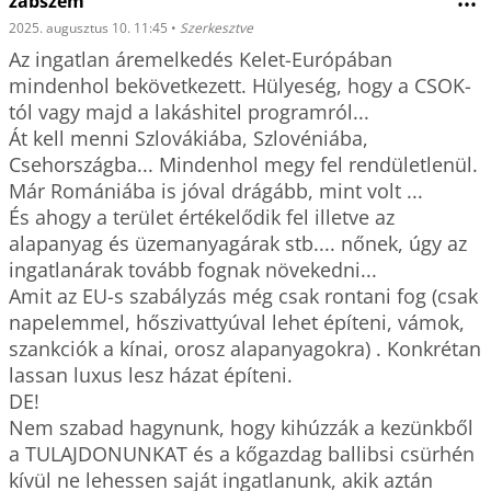
zabszem
•••
2025. augusztus 10. 11:45
•
Szerkesztve
Az ingatlan áremelkedés Kelet-Európában 
mindenhol bekövetkezett. Hülyeség, hogy a CSOK-
tól vagy majd a lakáshitel programról...

Át kell menni Szlovákiába, Szlovéniába, 
Csehországba... Mindenhol megy fel rendületlenül. 
Már Romániába is jóval drágább, mint volt ...

És ahogy a terület értékelődik fel illetve az 
alapanyag és üzemanyagárak stb.... nőnek, úgy az 
ingatlanárak tovább fognak növekedni...

Amit az EU-s szabályzás még csak rontani fog (csak 
napelemmel, hőszivattyúval lehet építeni, vámok, 
szankciók a kínai, orosz alapanyagokra) . Konkrétan 
lassan luxus lesz házat építeni. 

DE!

Nem szabad hagynunk, hogy kihúzzák a kezünkből 
a TULAJDONUNKAT és a kőgazdag ballibsi csürhén 
kívül ne lehessen saját ingatlanunk, akik aztán 