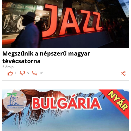
Megszűnik a népszerű magyar
tévécsatorna
5 órája
1
5
16