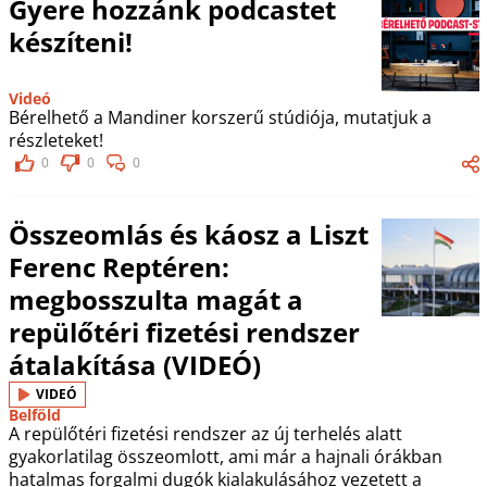
Gyere hozzánk podcastet
készíteni!
Videó
Bérelhető a Mandiner korszerű stúdiója, mutatjuk a
részleteket!
0
0
0
Összeomlás és káosz a Liszt
Ferenc Reptéren:
megbosszulta magát a
repülőtéri fizetési rendszer
átalakítása (VIDEÓ)
VIDEÓ
Belföld
A repülőtéri fizetési rendszer az új terhelés alatt
gyakorlatilag összeomlott, ami már a hajnali órákban
hatalmas forgalmi dugók kialakulásához vezetett a