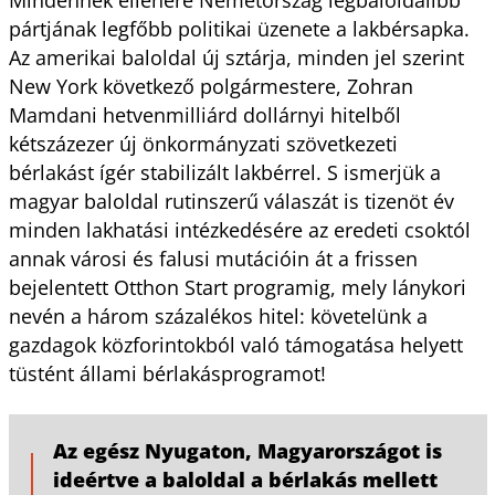
pártjának legfőbb politikai üzenete a lakbérsapka.
Az amerikai baloldal új sztárja, minden jel szerint
New York következő polgármestere, Zohran
Mamdani hetvenmilliárd dollárnyi hitelből
kétszázezer új önkormányzati szövetkezeti
bérlakást ígér stabilizált lakbérrel. S ismerjük a
magyar baloldal rutinszerű válaszát is tizenöt év
minden lakhatási intézkedésére az eredeti csoktól
annak városi és falusi mutációin át a frissen
bejelentett Otthon Start programig, mely lánykori
nevén a három százalékos hitel: követelünk a
gazdagok közforintokból való támogatása helyett
tüstént állami bérlakásprogramot!
Az egész Nyugaton, Magyarországot is
ideértve a baloldal a bérlakás mellett