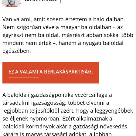
Van valami, amit sosem értettem a baloldalban.
Nem szigorúan véve a magyar baloldalban – az
egyrészt nem baloldal, másrészt abban sokkal több
mindent nem értek –, hanem a nyugati baloldal
egészében.
EZ A VALAMI A BÉRLAKÁSPÁRTISÁG.
A baloldali gazdaságpolitika vezércsillaga a
társadalmi igazságosság: többet elvenni a
legjobban teljesítőktől azért, hogy a leggyengébbek
se éljenek nyomorban. Ezért alkalmaznak a
baloldali kormányok akár a gazdasági növekedés
kárára is magas társasági adókat, a jobban