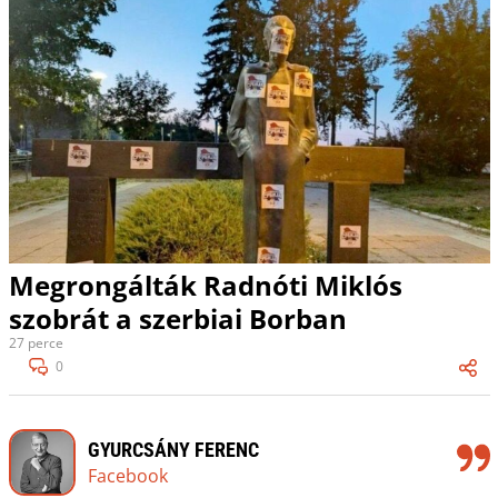
Megrongálták Radnóti Miklós
szobrát a szerbiai Borban
27 perce
0
GYURCSÁNY FERENC
Facebook