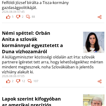
Felföldi József bírálta a Tisza-kormány
gazdaságpolitikáját.
2026.08.06 07:45
5
2
88
Némi spéttel: Orbán
Anita a szlovák
kormánnyal egyeztetett a
Duna vízhozamáról
A külügyminiszter közösségi oldalán azt írta: szlovák
partnere ígéretet tett arra, hogy lehetőségeikhez mérten
mindent megtesznek, noha Szlovákiában is jelentős
vízhiány alakult ki.
2026.08.06 07:05
2
12
107
Lapok szerint kifogyóban
az amerikai precíziós