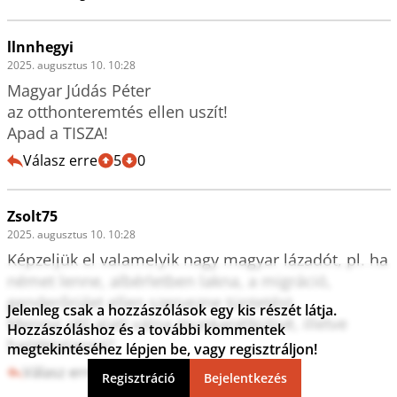
llnnhegyi
2025. augusztus 10. 10:28
Magyar Júdás Péter 

az otthonteremtés ellen uszít!

Apad a TISZA!
Válasz erre
5
0
Zsolt75
2025. augusztus 10. 10:28
Képzeljük el valamelyik nagy magyar lázadót, pl. ha 
német lenne, albérletben lakna, a migráció, 
genderőrület ellen szervezne tüntetést.

Jelenleg csak a hozzászólások egy kis részét látja.
Mennyi idő alatt válna munkanélkülivé, illetve 
Hozzászóláshoz és a további kommentek
hajléktalanná?
megtekintéséhez lépjen be, vagy regisztráljon!
Válasz erre
8
0
Regisztráció
Bejelentkezés