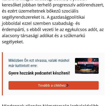
keresőket jobban terhelő progresszív adórendszert,
és ezért üzemeltetnek bőkezű szociális
segélyrendszereket is. A gazdaságpolitikai
jobboldal ezzel szemben szabadság- és
érdempárti, s ebből vezeti le az egykulcsos adót, az
alacsony társasági adókat és a szűkmarkú
segélyeket.
Miközben Ön ezt olvassa, valaki máshol
már kattintott erre:
Gyere hozzánk podcastet készíteni!
Tovább a cikkhez
Mindennek ellenére Németország legbaloldalibb