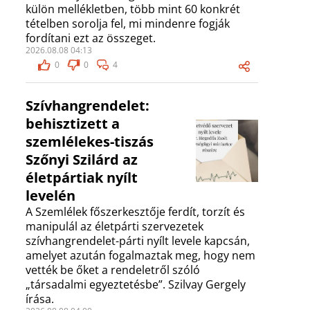
külön mellékletben, több mint 60 konkrét
tételben sorolja fel, mi mindenre fogják
fordítani ezt az összeget.
2026.08.08 04:13
0
0
4
Szívhangrendelet:
behisztizett a
szemlélekes-tiszás
Szőnyi Szilárd az
életpártiak nyílt
levelén
A Szemlélek főszerkesztője ferdít, torzít és
manipulál az életpárti szervezetek
szívhangrendelet-párti nyílt levele kapcsán,
amelyet azután fogalmaztak meg, hogy nem
vették be őket a rendeletről szóló
„társadalmi egyeztetésbe”. Szilvay Gergely
írása.