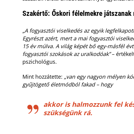
Szakértő: Őskori félelmekre játszanak 
„A fogyasztói viselkedés az egyik legfelkapo
Egyrészt azért, mert a mai fogyasztói viselk
15 év múlva. A világ képét bő egy-másfél év
fogyasztói szokások az uralkodóak”
– értékel
pszichológus.
Mint hozzátette:
„van egy nagyon mélyen kód
gyűjtögető életmódból fakad – hogy
akkor is halmozzunk fel ké
szükségünk rá.