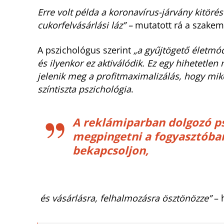
Erre volt példa a koronavírus-járvány kitöré
cukorfelvásárlási láz” –
mutatott rá a szakem
A pszichológus szerint
„a gyűjtögető életmód
és ilyenkor ez aktiválódik. Ez egy hihetetl
jelenik meg a profitmaximalizálás, hogy miké
színtiszta pszichológia
.
A reklámiparban dolgozó ps
megpingetni a fogyasztóban
bekapcsoljon,
és vásárlásra, felhalmozásra ösztönözze”
– 