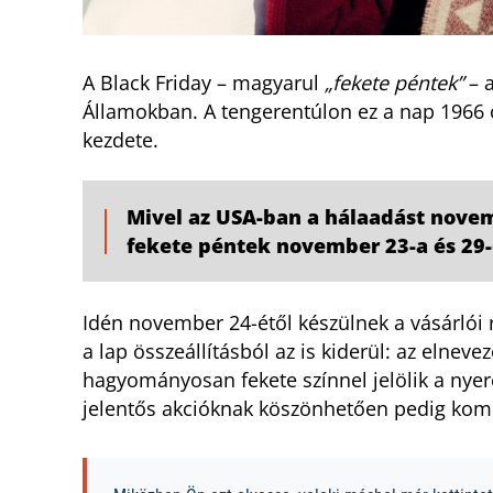
A Black Friday – magyarul
„fekete péntek”
– 
Államokban. A tengerentúlon ez a nap 1966
kezdete.
Mivel az USA-ban a hálaadást novem
fekete péntek november 23-a és 29-
Idén november 24-étől készülnek a vásárlói 
a lap összeállításból az is kiderül: az elne
hagyományosan fekete színnel jelölik a nyer
jelentős akcióknak köszönhetően pedig komo