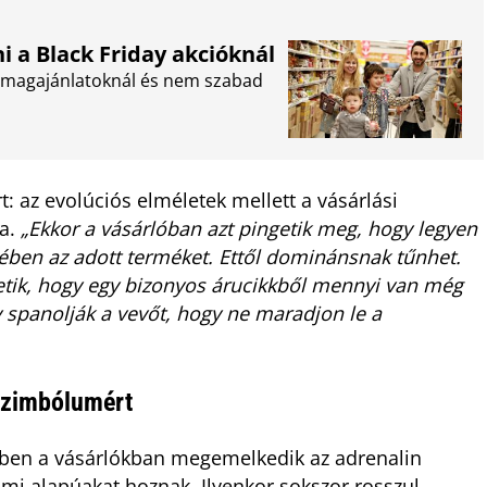
ni a Black Friday akcióknál
somagajánlatoknál és nem szabad
t: az evolúciós elméletek mellett a vásárlási
ja.
„Ekkor a vásárlóban azt pingetik meg, hogy legyen
ében az adott terméket. Ettől dominánsnak tűnhet.
tetik, hogy egy bizonyos árucikkből mennyi van még
gy spanolják a vevőt, hogy ne maradjon le a
zszimbólumért
tekben a vásárlókban megemelkedik az adrenalin
elmi alapúakat hoznak. Ilyenkor sokszor rosszul