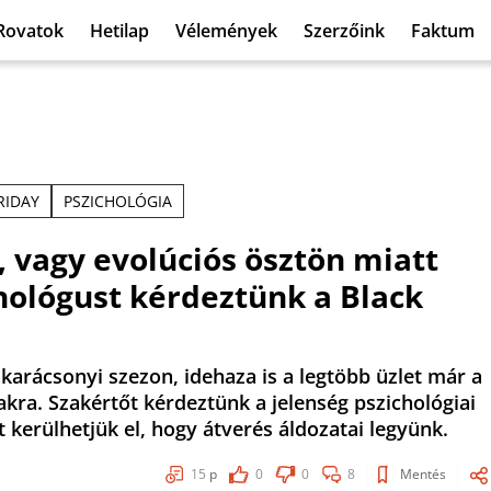
Rovatok
Hetilap
Vélemények
Szerzőink
Faktum
RIDAY
PSZICHOLÓGIA
, vagy evolúciós ösztön miatt
hológust kérdeztünk a Black
karácsonyi szezon, idehaza is a legtöbb üzlet már a
akra. Szakértőt kérdeztünk a jelenség pszichológiai
t kerülhetjük el, hogy átverés áldozatai legyünk.
15
p
0
0
8
Mentés