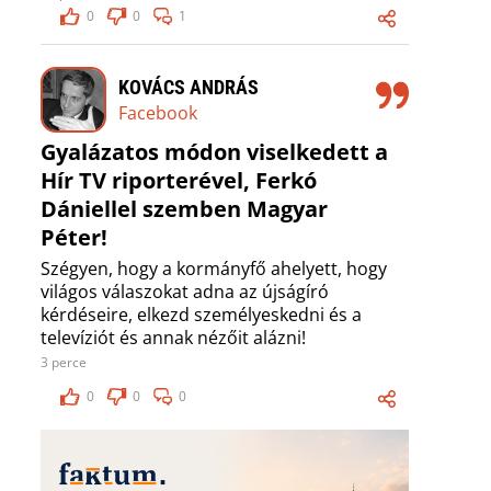
0
0
1
KOVÁCS ANDRÁS
Facebook
Gyalázatos módon viselkedett a
Hír TV riporterével, Ferkó
Dániellel szemben Magyar
Péter!
Szégyen, hogy a kormányfő ahelyett, hogy
világos válaszokat adna az újságíró
kérdéseire, elkezd személyeskedni és a
televíziót és annak nézőit alázni!
3 perce
0
0
0