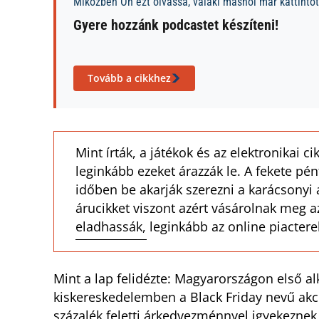
Miközben Ön ezt olvassa, valaki máshol már kattintott
Gyere hozzánk podcastet készíteni!
Tovább a cikkhez
Mint írták, a játékok és az elektronikai c
leginkább ezeket árazzák le. A fekete pé
időben be akarják szerezni a karácsony
árucikket viszont azért vásárolnak meg 
eladhassák, leginkább az online piactere
Mint a lap felidézte: Magyarországon első 
kiskereskedelemben a Black Friday nevű akci
százalék feletti árkedvezménnyel igyekeznek 