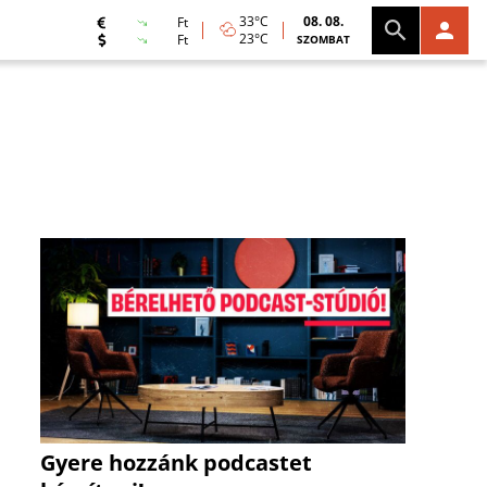
33°C
08. 08.
Ft
23°C
Ft
SZOMBAT
Gyere hozzánk podcastet