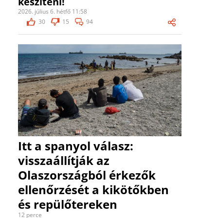
készíteni!
2026. július 6. hétfő 11:58
30
15
94
Itt a spanyol válasz:
visszaállítják az
Olaszországból érkezők
ellenőrzését a kikötőkben
és repülőtereken
12 perce