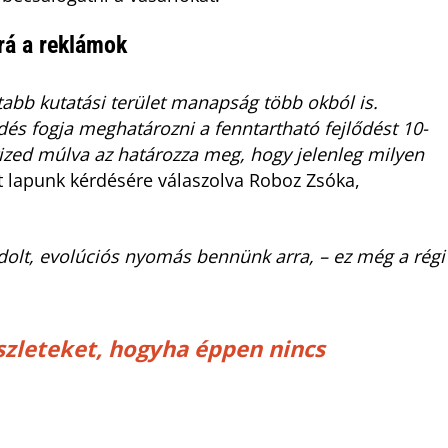
rá a reklámok
ttabb kutatási terület manapság több okból is.
edés fogja meghatározni a fenntartható fejlődést 10-
tized múlva az határozza meg, hogy jelenleg milyen
t lapunk kérdésére válaszolva Roboz Zsóka,
olt, evolúciós nyomás bennünk arra, – ez még a régi
szleteket, hogyha éppen nincs