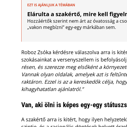
EZT IS AJÁNLJUK A TÉMÁBAN
Elárulta a szakértő, mire kell figyel
Hozzáértők szerint nem árt az óvatosság a c
„vakon megbízni” egy-egy márkában sem.
Roboz Zsóka kérdésre válaszolva arra is kitér
szokásainkat a versenyszellem is befolyásol
résen, és szerezze meg elsőként a környezet
Vannak olyan oldalak, amelyek azt is feltűn
raktáron. Ezzel is az a kereskedők célja, ho
kihagyhatatlan ajánlatról.”
Van, aki ölni is képes egy-egy státus
A szakértő arra is kitért, hogy ilyen helyze
szintje, és a racionális döntések helyett érz