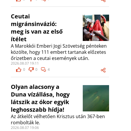
Ceutai
migránsinvázió:
meg is van az első
ítélet
A Marokkói Emberi Jogi Szövetség pénteken
közölte, hogy 111 embert tartanak előzetes
őrizetben a ceutai események után.
2026.08.07 19:11
0
0
4
Olyan alacsony a
Duna vízállása, hogy
látszik az ókor egyik
leghosszabb hídja!
Az átkelőt vélhetően Krisztus után 367-ben
rombolták le.
2026.08.07 19:06