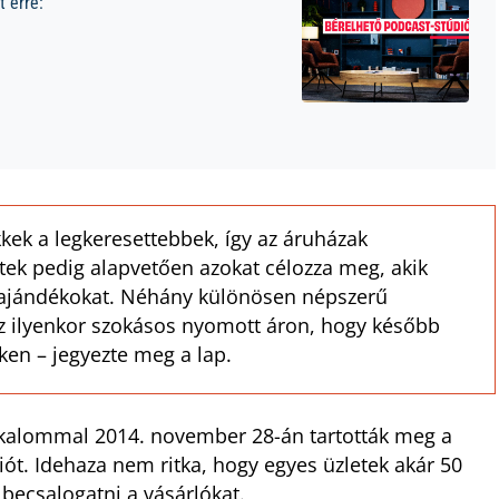
 erre:
ikkek a legkeresettebbek, így az áruházak
ntek pedig alapvetően azokat célozza meg, akik
i ajándékokat. Néhány különösen népszerű
az ilyenkor szokásos nyomott áron, hogy később
ken – jegyezte meg a lap.
alkalommal 2014. november 28-án tartották meg a
ót. Idehaza nem ritka, hogy egyes üzletek akár 50
becsalogatni a vásárlókat.