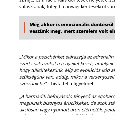
választanak, főleg ha anyagi kérdésekről va
Még akkor is emocionális döntésről 
veszünk meg, mert szerelem volt els
„Mikor a pszichénket elárasztja az adrenalin
ezért csak azokat a tényeket kezeli, amelyek 
hogy túlköltekezünk. Míg az evolúciós kód a
szükségünk van, addig, mikor a versenyszell
szerzünk be”
– hívta fel a figyelmet.
„A harmadik befolyásoló tényező az egoharc
maguknak bizonyos árucikkeket, de azok stá
akciósan vagy nyomott áron elérhetők, példá