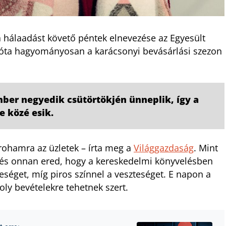
a hálaadást követő péntek elnevezése az Egyesült
 óta hagyományosan a karácsonyi bevásárlási szezon
ber negyedik csütörtökjén ünneplik, így a
e közé esik.
rohamra az üzletek – írta meg a
Világgazdaság
. Mint
vezés onnan ered, hogy a kereskedelmi könyvelésben
eséget, míg piros színnel a veszteséget. E napon a
ly bevételekre tehetnek szert.