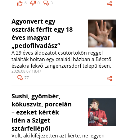
6
0
3
Agyonvert egy
osztrák férfit egy 18
éves magyar
„pedofilvadász”
A 29 éves áldozatot csütörtökön reggel
találták holtan egy családi házban a Bécstől
északra fekvő Langenzersdorf településen.
2026.08.07 18:47
77
Sushi, gyömbér,
kókuszvíz, porcelán
– ezeket kérték
idén a Sziget
sztárfellépői
Volt, aki kifejezetten azt kérte, ne legyen