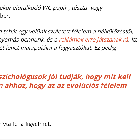
sekor eluralkodó WC-papír-, tészta- vagy
ber.
 tehát egy velünk született félelem a nélkülözéstől,
en nyomás bennünk, és a
reklámok erre játszanak rá
. Itt
t lehet manipulálni a fogyasztókat. Ez pedig
zichológusok jól tudják, hogy mit kell
 ahhoz, hogy az az evolúciós félelem
hívta fel a figyelmet.