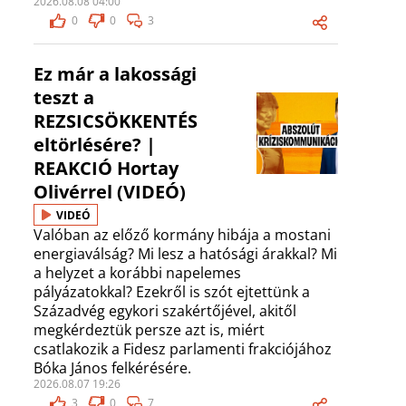
2026.08.08 04:00
0
0
3
Ez már a lakossági
teszt a
REZSICSÖKKENTÉS
eltörlésére? |
REAKCIÓ Hortay
Olivérrel (VIDEÓ)
VIDEÓ
Valóban az előző kormány hibája a mostani
energiaválság? Mi lesz a hatósági árakkal? Mi
a helyzet a korábbi napelemes
pályázatokkal? Ezekről is szót ejtettünk a
Századvég egykori szakértőjével, akitől
megkérdeztük persze azt is, miért
csatlakozik a Fidesz parlamenti frakciójához
Bóka János felkérésére.
2026.08.07 19:26
3
0
7