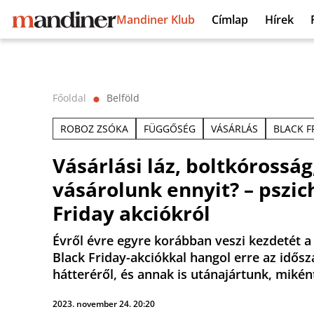
Mandiner Klub
Címlap
Hírek
Főoldal
Belföld
⬤
ROBOZ ZSÓKA
FÜGGŐSÉG
VÁSÁRLÁS
BLACK F
Vásárlási láz, boltkórosság
vásárolunk ennyit? – pszic
Friday akciókról
Évről évre egyre korábban veszi kezdetét a 
Black Friday-akciókkal hangol erre az idősz
hátteréről, és annak is utánajártunk, mikén
2023. november 24. 20:20